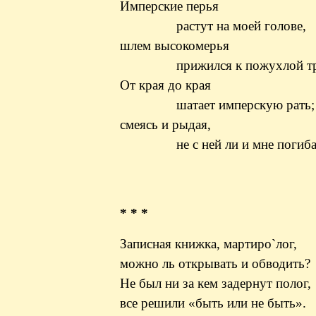
Имперские перья
растут на моей голове,
шлем высокомерья
прижился к пожухлой тра
От края до края
шатает имперскую рать;
смеясь и рыдая,
не с ней ли и мне погибат
* * *
Записная книжка,
мартиро
`л
ог
,
можно ль открывать и обводить?
Не
был ни за кем задернут
полог,
все решили «быть или не быть».