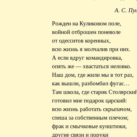
А. С. Пу
Рожден
на Куликовом поле,
войной
отброшен
поневоле
от одесситов коренных,
всю жизнь я молчалив при них.
А если вдруг командировка,
опять же — хвастаться неловко.
Наш дом, где жили мы в тот раз,
как вышли, разбомбил фугас…
Там школа, где старик Столярски
готовил мне подарок царский:
всю жизнь работать
скрыпачом
,
спеша за собственным плечом;
фрак и смычковые кунштюки,
другие связи и поруки