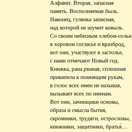
Алфавит. Вторая, запасная
память. Восполняемая быль.
Наконец,
гулянка
записная,
над
которой
не шумит ковыль.
Со своим небесным хлебом-солью
в хоровом согласье и вразброд,
вот они, участвуют в застолье,
с нами отмечают Новый год.
Книжка, рана рваная, сплошная
прикипела к помнящим рукам,
в
голос всех имен не называя
,
вызывает всех по именам.
Вот они, зачинщики основы,
образа и смысла бытия,
скромники,
трудяги
, острословы,
книжники, защитники, братья́…