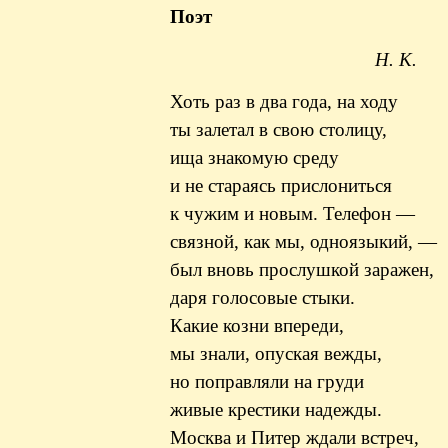
Поэт
Н. К.
Хоть раз в два года, на ходу
ты залетал в свою столицу,
ища знакомую среду
и не стараясь прислониться
к
чужим и новым. Телефон —
связной, как мы,
одноязыкий
, —
был вновь
прослушкой
заражен,
даря голосовые стыки.
Какие козни впереди,
мы знали, опуская вежды,
но поправляли на груди
живые крестики надежды.
Москва и Питер ждали встреч,