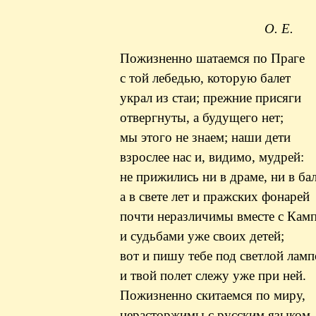
О. Е.
Пожизненно шатаемся по Праге
с той лебедью, которую балет
украл из стаи; прежние присяги
отвергнуты
, а будущего нет;
мы этого не знаем; наши дети
взрослее нас и, видимо, мудрей:
не прижились ни в драме, ни в бал
а в свете лет и пражских фонарей
почти неразличимы вместе с
Кам
и судьбами уже своих детей;
вот и пишу тебе под светлой лам
и твой полет слежу уже при ней.
Пожизненно скитаемся по миру,
нерасторжимы
с русским языком