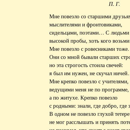
П. Г.
Мне повезло со старшими друзья
мыслителями и фронтовиками,
сидельцами, поэтами
… С
людьми
высокой пробы, хоть кого возьм
Мне повезло с ровесниками тоже.
Они со мной бывали старших стр
но эта строгость стоила свечей:
я был им нужен, не скучал ниче
Мне крепко повезло с учителями,
ведущими
меня не по программе,
а по
житухе
. Крепко повезло
с родными: знали, где добро, где 
В одном не повезло
глухой тетере
не мог расслышать и принять пот