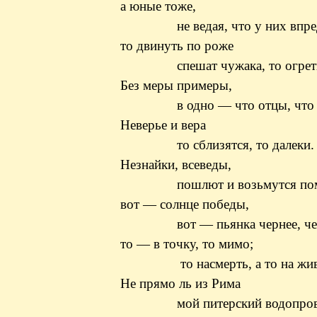
а юные тоже,
не ведая, что у них впре
то двинуть по
роже
спешат чужака, то
огрет
Без меры примеры,
в одно — что отцы, что с
Неверье и вера
то сблизятся, то
далеки
.
Незнайки,
всеведы
,
пошлют и возьмутся пом
вот — солнце победы,
вот —
пьянка
чернее, ч
то — в точку, то мимо;
то насмерть, а то на жи
Не прямо ль из Рима
мой питерский водопрово