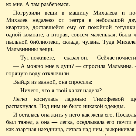
ко мне. А там разберемся.
Погрузили вещи в машину
Михалева
и пое
Михалев
недалеко от театра в небольшой дву
квартире, доставшейся ему от покойной тетушк
одной комнате, а вторая, совсем маленькая, была 
пыльной библиотеки, склада, чулана. Туда
Михале
Мальвинины
вещи.
— Тут поживете, — сказал он. — Сейчас почисти
— А можно мне в душ? — спросила
Мальвина
.
горячую воду отключили.
Выйдя из ванной, она спросила:
— Ничего, что я твой халат надела?
Легко коснулась ладонью Тимофеевой щ
распахнулся. Под ним не было никакой одежды.
И осталась она жить у него как жена его. Поско
был тяжел, а она — легка, оседлывала его почти 
как азартная наездница, летала над ним, выкрикивая 