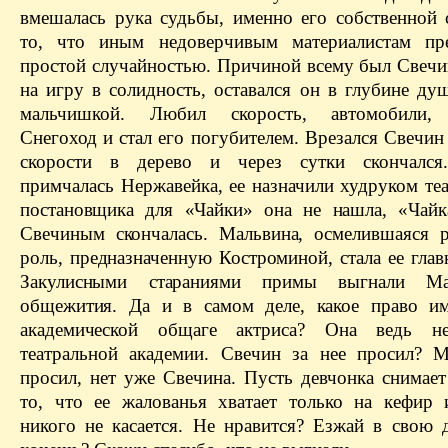
вмешалась рука судьбы, именно его собственной 
то, что иным недоверчивым материалистам пре
простой случайностью. Причиной всему был Свечи
на игру в солидность, оставался он в глубине ду
мальчишкой. Любил скорость, автомобили, 
Снегоход и стал его погубителем. Врезался Свечи
скорости в дерево и через сутки скончался
примчалась Нержавейка, ее назначили худруком те
постановщика для «Чайки» она не нашла, «Чайк
Свечиным скончалась.
Мальвина
, осмелившаяся р
роль, предназначенную Костроминой, стала ее гла
Закулисными стараниями примы выгнали
Ма
общежития. Да и в самом деле, какое право и
академической
общаге актриса? Она ведь не 
театральной академии. Свечин за нее просил? 
просил, нет уже Свечина. Пусть девчонка снимает
то, что ее жалованья хватает только на кефир 
никого не касается. Не нравится? Езжай в свою 