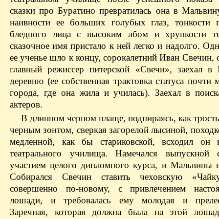
сказки про Буратино превратилась она в
Мальвин
наивности ее больших голубых глаз, тонкости
бледного лица с высоким лбом и хрупкости те
сказочное имя пристало к ней легко и надолго. Од
ее ученье шло к концу, сорокалетний Иван Свечин, 
главный режиссер питерской «Свечи», заехал в
деревню (ее собственная трактовка статуса почти
города, где она жила и училась). Заехал в поис
актеров.
В длинном черном плаще, подпираясь, как трост
черным зонтом, сверкая загорелой лысиной, поход
медленной, как бы стариковской, всходил он 
театрального училища. Намечался выпускной с
участием целого дипломного курса, и
Мальвины
в
Собирался Свечин ставить чеховскую «Чайку
совершенно по-новому, с привлечением насто
лошади, и требовалась ему молодая и преле
Заречная, которая должна была на этой лошад