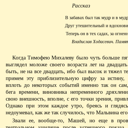
Рассказ
В забавах был так мудр и в муд
Друг утешительный и вдохнови
Теперь он в тех садах, за огне
Владислав Ходасевич. Памя
Когда Тимофею
Михалеву
было чуть больше пят
выглядел моложе своего возраста лет на двадцать
быть, не на все двадцать, ибо был высок и тяжел т
примем эту приблизительную цифру за истину,
вплоть до некоторых событий именно так он сам,
бега времени, виновника непременного дряхлени
свою внешность, вполне, с его точки зрения, прив
Однако при этом каждое утро, бреясь и глядясь
недоумевал, как же так случилось, что
Мальвина
его
Звали ее, вообще-то, Машей, но еще в про
театральном училище после успешного показа 