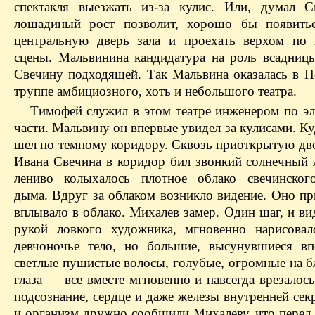
спектакля выезжать из-за кулис. Или, думал С
лошадиный рост позволит, хорошо бы появитьс
центральную дверь зала и проехать верхом по
сцены.
Мальвинина
кандидатура на роль всадницы
Свечину подходящей. Так
Мальвина
оказалась в П
труппе
амбициозного
, хоть и небольшого театра.
Тимофей служил в этом театре инженером по эл
части.
Мальвину
он впервые увидел за кулисами. Ку
шел по темному коридору. Сквозь приоткрытую две
Ивана Свечина в коридор бил звонкий солнечный л
лениво колыхалось плотное облако
свечинског
дыма. Вдруг за облаком возникло видение. Оно пр
вплывало в облако.
Михалев
замер. Один шаг, и ви
рукой ловкого художника, мгновенно нарисовал
девчоночье тело, но большие, высунувшиеся вп
светлые пушистые волосы, голубые, огромные на б
глаза — все вместе мгновенно и навсегда врезалось
подсознание, сердце и даже железы внутренней се
и организм дружно сообщили
Михалеву
, что пере