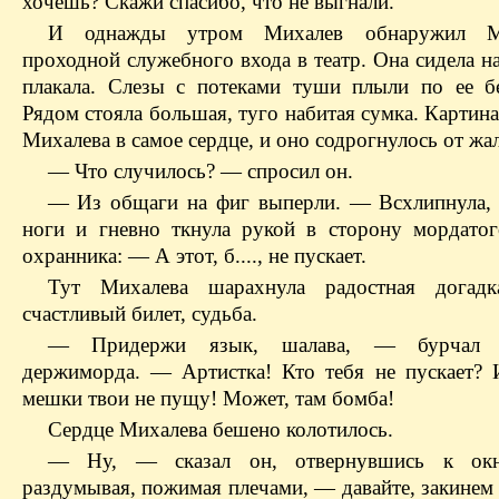
хочешь? Скажи спасибо, что не выгнали.
И однажды утром
Михалев
обнаружил
М
проходной служебного входа в театр. Она сидела н
плакала. Слезы с потеками туши плыли по ее б
Рядом стояла большая, туго набитая сумка. Картина
Михалева
в самое сердце, и оно содрогнулось от жа
— Что случилось? — спросил он.
— Из общаги на
фиг
выперли. — Всхлипнула, 
ноги и гневно ткнула рукой в сторону
мордатог
охранника: — А этот,
б
...., не пускает.
Тут
Михалева
шарахнула
радостная догадк
счастливый билет, судьба.
— Придержи язык,
шалава
, — бурчал 
держиморда. — Артистка! Кто тебя не пускает? 
мешки твои не пущу! Может, там бомба!
Сердце
Михалева
бешено колотилось.
— Ну, — сказал он, отвернувшись к ок
раздумывая, пожимая плечами, — давайте, закинем