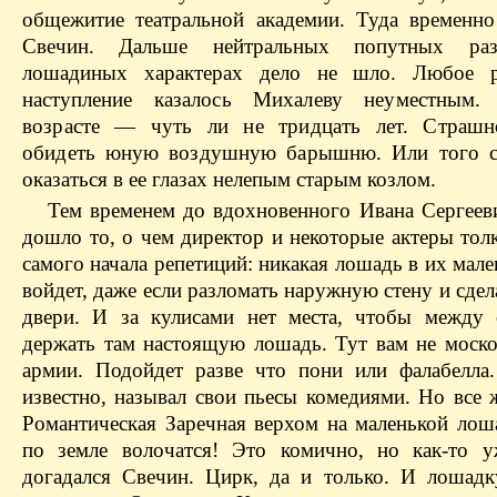
общежитие театральной академии. Туда временно
Свечин. Дальше нейтральных попутных ра
лошадиных характерах дело не шло. Любое р
наступле
ние казалось
Михалеву
неуместным. 
возрасте — чуть ли не тридцать лет. Страшно
обидеть юную воздушную барышню. Или того 
оказаться в ее глазах нелепым старым козлом.
Тем временем до вдохновенного Ивана Сергеев
дошло то, о чем директор и некоторые актеры тол
самого начала репетиций: никакая лошадь в их мале
войдет, даже если разломать наружную стену и сде
двери. И за кулисами нет места, чтобы между 
держать там настоящую лошадь. Тут вам не моско
армии. Подойдет разве что пони или
фалабелла
известно, называл свои пьесы комедиями. Но все 
Романтическая Заречная верхом на маленькой лоша
по земле волочатся! Это комично, но как-то 
догадался Свечин. Цирк, да и только. И лошадк