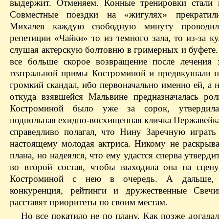
выдержит. Отменяем. Конные тренировки стали
Совместные поездки на «
жигулях
» прекрати
Михалев
каждую свободную минуту проводил
репетиции «Чайки» то из темного зала, то из-за ку
слушая актерскую болтовню в гримерных и буфете.
все больше скорое возвращение после лечения 
театральной примы Костроминой и предвкушали 
громкий скандал, ибо первоначально именно ей, а 
откуда взявшейся
Мальвине
предназначалась рол
Костроминой было уже за сорок, утвердил
подпольная ехидно-восхищенная кличка Нержавейка
справедливо полагал, что Нину Заречную играть
настоящему молодая актриса. Никому не раскрыва
плана, но надеялся, что ему удастся
сперва
утверди
во второй состав, чтобы выходила она на сцену
Костроминой с нею в очередь. А дальше,
конкуренция, рейтинги и дружественные Свечи
расставят приоритеты по своим местам.
Но все покатило не по плану. Как позже догада