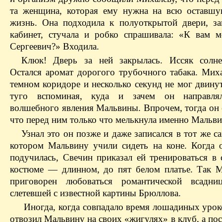
та женщина, которая ему нужна на всю оставш
жизнь. Она подходила к полуоткрытой двери, за
кабинет, стучала и робко спрашивала: «К вам 
Сергеевич?» Входила.
Клюк! Дверь за ней закрылась. Иссяк солн
Остался аромат дорогого трубочного табака.
Миха
темном коридоре и несколько секунд не мог двинут
туго вспоминая, куда и зачем он направля
волшебного явления
Мальвины
. Впрочем, тогда он 
что перед ним только что мелькнула именно
Мальви
Узнал это он позже и даже записался в тот же с
котором
Мальвину
учили сидеть на коне. Когда 
подучилась, Свечин приказал ей тренироваться в 
костюме — длинном, до пят белом платье. Так
М
приговорен любоваться романтической всадниц
слетевшей с известной картины Брюллова.
Иногда, когда совпадало время лошадиных уро
отвозил
Мальвину
на своих «
жигулях
» в клуб, а по