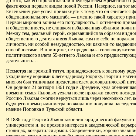
до того, как его провозгласили председателем Временного п
фактически первым лицом новой России. Наверное, на тот м
Евгеньевич уже успел привыкнуть к тому, что он считается 
общенационального масштаба — именно такой характер прин
Первой мировой войны его популярность. Постепенно привы
и общественность, не слишком избалованная обилием политич
Между тем, реальный герой, скрывавшийся за образом видно
общественного деятеля князя Львова, сам по себе не поражал
личности, ни особой незаурядностью, ни какими-то выдающ
способностями. В принципе, не предвещала головокружител
политического взлета 55-летнего Львова и его предшествующ
деятельность…
Несмотря на громкий титул, принадлежность к знатному род
уходившему корнями к легендарному Рюрику, Георгий Евген
многом был типичным представителем демократической инт
Он родился 21 октября 1861 года в Дрездене, куда обедневшая
времени семья Львовых уехала после продажи своего послед
Россию Львовы смогли вернуться лишь через несколько лет, к
будущего премьер-министра неожиданно получила наследст
имение Поповка в Туль­ской области.
В 1886 году Георгий Львов закончил юридический факультет
университета и, не проявив интереса к академической карьер
столицах, возвратился домой. Современники, хорошо знавши
отмечали, что он вполне мог бы стать преуспевающим поме