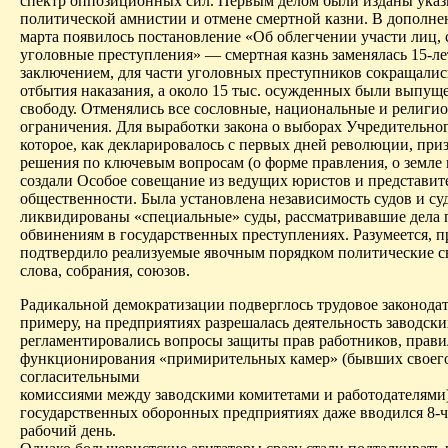
спектр оппозиционных сил. Первым делом были изданы указ
политической амнистии и отмене смертной казни. В дополне
марта появилось постановление «Об облегчении участи лиц
уголовные преступления» — смертная казнь заменялась 15-л
заключением, для части уголовных преступников сокращалис
отбытия наказания, а около 15 тыс. осужденных были выпущ
свободу. Отменялись все сословные, национальные и религи
ограничения. Для выработки закона о выборах Учредительног
которое, как декларировалось с первых дней революции, при
решения по ключевым вопросам (о форме правления, о земле и 
создали Особое совещание из ведущих юристов и представит
общественности. Была установлена независимость судов и су
ликвидированы «специальные» суды, рассматривавшие дела 
обвинениям в государственных преступлениях. Разумеется, п
подтвердило реализуемые явочным порядком политические 
слова, собрания, союзов.
Радикальной демократизации подверглось трудовое законодат
примеру, на предприятиях разрешалась деятельность заводски
регламентировались вопросы защиты прав работников, прави
функционирования «примирительных камер» (бывших своего
согласительными
комиссиями между заводскими комитетами и работодателями)
государственных оборонных предприятиях даже вводился 8-
рабочий день.