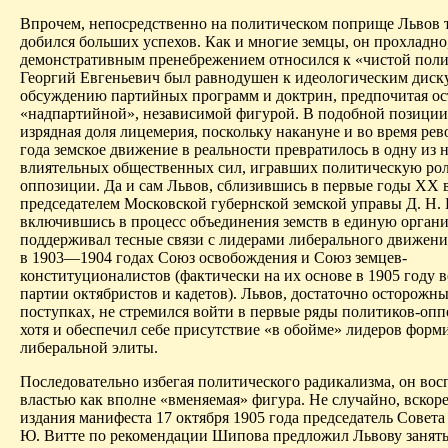
Впрочем, непосредственно на политическом поприще Львов т
добился больших успехов. Как и многие земцы, он прохладно,
демонстративным пренебрежением относился к «чистой поли
Георгий Евгеньевич был равнодушен к идеологическим диск
обсуждению партийных программ и доктрин, предпочитая ос
«надпартийной», независимой фигурой. В подобной позиции
изрядная доля лицемерия, поскольку накануне и во время ре
года земское движение в реальности превратилось в одну из 
влиятельных общественных сил, игравших политическую ро
оппозиции. Да и сам Львов, сблизившись в первые годы ХХ в
председателем Московской губернской земской управы Д. Н
включившись в процесс объединения земств в единую орган
поддерживал тесные связи с лидерами либерального движени
в 1903—1904 годах Союз освобождения и Союз земцев-
конституционалистов (фактически на их основе в 1905 году 
партии октябристов и кадетов). Львов, достаточно осторожны
поступках, не стремился войти в первые ряды политиков-оп
хотя и обеспечил себе присутствие «в обойме» лидеров фор
либеральной элиты.
Последовательно избегая политического радикализма, он во
властью как вполне «вменяемая» фигура. Не случайно, вскоре
издания манифеста 17 октября 1905 года председатель Совета
Ю. Витте по рекомендации Шипова предложил Львову занять