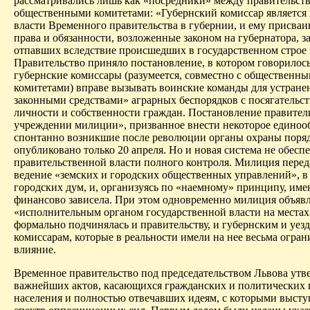
рассматривались лишь как «посредники» между правительст
общественными комитетами: «Губернский комиссар является
власти Временного правительства в губернии, и ему присваи
права и обязанности, возложенные законом на губернатора, 
отпавших вследствие происшедших в государственном строе
Правительство приняло постановление, в котором говорилось
губернские комиссары (разумеется, совместно с общественн
комитетами) вправе вызывать воинские команды для устране
законными средствами» аграрных беспорядков с посягательс
личности и собственности граждан. Постановление правител
учреждении милиции», призванное внести некоторое единооб
спонтанно возникшие после революции органы охраны поряд
опубликовано только 20 апреля. Но и новая система не обесп
правительственной власти полного контроля. Милиция перед
ведение «земских и городских общественных управлений», в
городских дум, и, организуясь по «наемному» принципу, име
финансово зависела. При этом одновременно милиция объявл
«исполнительным органом государственной власти на местах»
формально под­чи­нялась и правительству, и губернским и уе
комиссарам, которые в реальности имели на нее весьма огра
влияние.
Временное правительство под председательством Львова утв
важнейших актов, касающихся гражданских и политических 
населения и полностью отвечавших идеям, с которыми выст