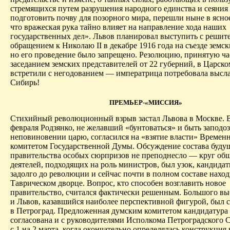
стремящихся путем разрушения народного единства и сеяния
подготовить почву для позорного мира, перешли ныне в ясно
что вражеская рука тайно влияет на направление хода наших
государственных дел». Львов планировал выступить с реши
обращением к Николаю II в декабре 1916 года на съезде земск
но его проведение было запрещено. Резолюцию, принятую ч
заседанием земских представителей от 22 губерний, в Царско
встретили с негодованием — императрица потребовала высла
Сибирь!
ПРЕМЬЕР-«МИССИЯ»
Стихийный революционный взрыв застал Львова в Москве. В
февраля Родзянко, не желавший «бунтоваться» и быть заподо
неповиновении царю, согласился на «взятие власти» Време
комитетом Государственной Думы. Обсуждение состава буду
правительства особых сюрпризов не преподнесло — круг об
деятелей, подходящих на роль министров, был узок, кандида
задолго до революции и сейчас почти в полном составе наход
Таврическом дворце. Вопрос, кто способен возглавить новое
правительство, считался фактически решенным. Большого вы
и Львов, казавшийся наиболее перспективной фигурой, был 
в Петроград. Предложенная думским комитетом кандидатура
согласована и с руководителями Исполкома Петроградского С
с 1 на 2 марта, когда окончательно определялась конструкция