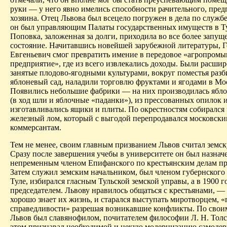
руки — у него явно имелись способности рачительного, пре
хозяина. Отец Львова был всецело погружен в дела по служб
он был управляющим Палаты государственных имуществ в Ту
Поповка, заложенная за долги, приходила во все более запущ
состояние. Начитавшись новейшей зарубежной литературы, 
Евгеньевич смог превратить имение в передовое «агропром
предприятие», где из всего извлекались доходы. Были расши
занятые плодово-ягодными культурами, вокруг поместья раз
яблоневый сад, наладили торговлю фруктами и ягодами в Мо
Появились небольшие фабрики — на них производилась ябло
(в ход шли и яблочные «паданки»), из прессованных опилок 
изготавливались ящики и плиты. По окрестностям собирался
железный лом, который с выгодой перепродавался московск
коммерсантам.
Тем не менее, своим главным призванием Львов считал земск
Сразу после завершения учебы в университете он был назнач
непременным членом Епифанского по крестьянским делам пр
Затем служил земским начальником, был членом губернского
Туле, избирался гласным Тульской земской управы, а в 1900 го
председателем. Львову нравилось общаться с крестьянами, — 
хорошо знает их жизнь, и старался выступать миротворцем, «
справедливости» разрешая возникавшие конфликты. По свои
Львов был славянофилом, почитателем философии Л. Н. Толс
этом признавал необходимой и некую модернизацию самоде