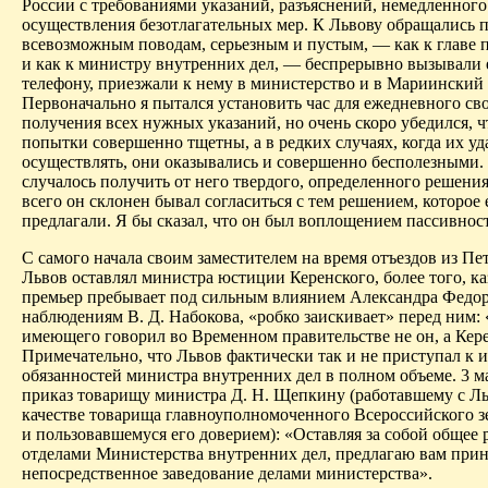
России с требованиями указаний, разъяснений, немедленного
осуществления безотлагательных мер. К Львову обращались 
всевозможным поводам, серьезным и пустым, — как к главе 
и как к министру внутренних дел, — беспрерывно вызывали 
телефону, приезжали к нему в министерство и в Мариинский 
Первоначально я пытался установить час для ежедневного сво
получения всех нужных указаний, но очень скоро убедился, ч
попытки совершенно тщетны, а в редких случаях, когда их уд
осуществлять, они оказывались и совершенно бесполезными.
случалось получить от него твердого, определенного решени
всего он склонен бывал согласиться с тем решением, которое
предлагали. Я бы сказал, что он был воплощением пассивнос
С самого начала своим заместителем на время отъездов из Пе
Львов оставлял министра юстиции Керенского, более того, ка
премьер пребывает под сильным влиянием Александра Федор
наблюдениям В. Д. Набокова, «робко заискивает» перед ним:
имеющего говорил во Временном правительстве не он, а Кер
Примечательно, что Львов фактически так и не приступал к
обязанностей министра внутренних дел в полном объеме. 3 м
приказ товарищу министра Д. Н. Щепкину (работавшему с Л
качестве товарища главноуполномоченного Всероссийского з
и пользовавшемуся его доверием): «Оставляя за собой общее 
отделами Министерства внутренних дел, предлагаю вам приня
непосредственное заведование делами министерства».