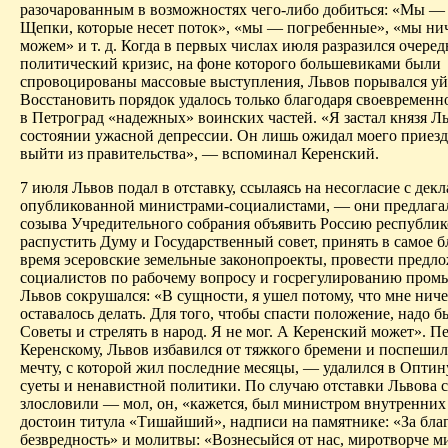
разочарованным в возможностях чего-либо добиться: «Мы —
Щепки, которые несет поток», «мы — погребенные», «мы ни
можем» и т. д. Когда в первых числах июля разразился очере
политический кризис, на фоне которого большевиками были
спровоцированы массовые выступления, Львов порывался уйт
Восстановить порядок удалось только благодаря свое­време
в Петроград «надежных» воинских частей. «Я застал князя Ль
состоянии ужасной депрессии. Он лишь ожидал моего приезд
выйти из правительства», — вспоминал Керенский.
7 июля Львов подал в отставку, ссылаясь на несогласие с дек
опубликованной министрами-социалистами, — они предлага
созыва Учредительного собрания объявить Россию республик
распустить Думу и Государственный совет, принять в самое 
время эсеровские земельные законопроекты, провести предл
социалистов по рабочему вопросу и госрегулированию пром
Львов сокрушался: «В сущности, я ушел потому, что мне ниче
оставалось делать. Для того, чтобы спасти положение, надо б
Советы и стрелять в народ. Я не мог. А Керенский может». Пе
Керенскому, Львов избавился от тяжкого бремени и поспеши
мечту, с которой жил последние месяцы, — удалился в Оптин
суеты и ненавистной политики. По случаю отставки Львова 
злословили — мол, он, «кажется, был министром внутренних 
достоин титула «Тишайший», надписи на памятнике: «За бла
безвредность» и молитвы: «Вознесыйся от нас, миротворче м