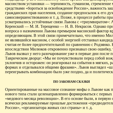
масонством установки — терпимость, гуманизм, стремление
средствами «бороться за освобождение России», важность за
гражданских прав населения, создание предпосылок к его ду
самосовершенствованию и т. д. Позже, в процессе работы пра
усматривались устойчивые связи Львова с «триумвиратом»: А
Керенский — М. И. Терещенко — Н. В. Некрасов. Однако пр
вопроса о назначении Львова премьером масонский фактор в
определяющим. В этой связи примечательно, что именно Мил
не являвшийся масоном, с особой энергией отстаивал кандид
считая ее более предпочтительной по сравнению с Родзянко. 
впоследствии Милюков откровенно признавал свою ошибку, т
Львов вызвал у него разочарование уже в первые дни после 
Таврическом дворце: «Мы не почувствовали перед собой вож
уклончив и осторожен: он реагировал на события в мягких, 
формах и отделывался общими фразами». Львов выглядел «ш
переигрывать комбинацию было уже поздно, да и политическ
ПО ЗАКОНАМ СКАЗКИ
Ориентированные на массовое сознание мифы о Львове как 
нового типа стали целенаправленно формироваться с первых
«медового месяца революции». В его основе были, в первую 
всячески рекламируемые прошлые достижения «предводителя
России», «организатора живых сил страны» и т. д.