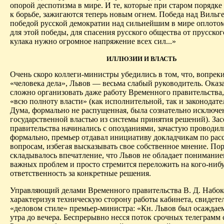
опорой деспотизма в мире. И те, которые при старом порядк
к борьбе, зажигаются теперь новым огнем. Победа над Вильг
победой русской демократии над сильнейшим в мире оплото
для этой победы, для спасения русского общества от прусско
кулака нужно огромное напряжение всех сил...»
ИЛЛЮЗИИ И ВЛАСТЬ
Очень скоро коллеги-министры убедились в том, что, вопрек
«человека дела», Львов — весьма слабый руководитель. Оказа
сложно организовать даже работу Временного правительства
«всю полноту власти» (как исполнительной, так и законодат
Дума, формально не распущенная, была сознательно исключе
государственной властью из системы принятия решений). Зас
правительства начинались с опозданиями, зачастую проводил
формально, премьер отдавал инициативу докладчикам по ра
вопросам, избегая высказывать свое собственное мнение. По
складывалось впечатление, что Львов не обладает понимание
важных проблем и просто стремится переложить на кого-ниб
ответственность за конкретные решения.
Управляющий делами Временного правительства В. Д. Набок
характеризуя техническую сторону работы кабинета, свидете
«деловом стиле» премьер-министра: «Кн. Львов был осаждаем
утра до вечера. Беспрерывно несся поток срочных телеграмм 