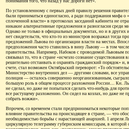
понимания того, что назад у нас дороги нет».
По установленному с первых дней правилу решения правите
были приниматься единогласно, а ради поддержания мифа о 
сплоченной власти» в протоколах заседаний кабинета не отр
никакие альтернативные предложения и разногласия среди м
Однако не только в официальных документах, но и в других 
нет свидетельств, что кто-то из министров возражал тогда пр
предложений Львова по организации власти на местах. Впос
предположения часто ставились в вину Львову — в том числ
правительства. Например, Набоков с проводимой Львовым п
связывал то, что в стране «исчезло сознание существования в
решительно отстаивать и охранять гражданский порядок» и, 
счете, стал возможен Октябрьский переворот: «То обстоятельс
Министерство внутренних дел — другими словами, все управ
полиция — осталось совершенно неорганизованным, сыграло
большую роль в общем процессе разложения России… Кн. Ль
не сделал, но даже не попытался сделать что-нибудь для про
все растущему разложению. Он сидел на козлах, но даже не п
собрать вожжи».
Впрочем, со временем стали предприниматься некоторые по
влияние правительства на происходящее в стране, — что обо
необходимостью борьбы с нарастающей анархией. 1 апреля Л
циркулярную телеграмму губернским комиссарам, в которой 