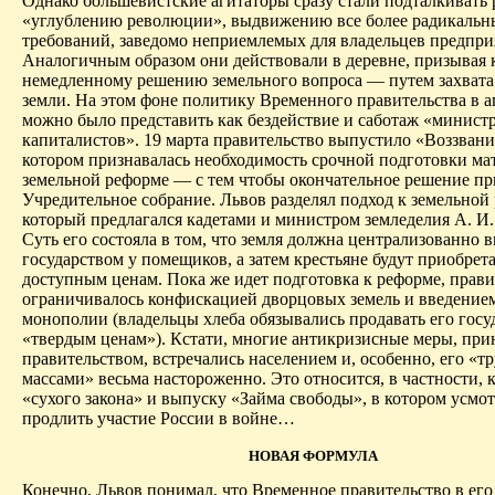
Однако большевистские агитаторы сразу стали подталкивать 
«углублению революции», выдвижению все более радикальн
требований, заведомо неприемлемых для владельцев предпри
Аналогичным образом они действовали в деревне, призывая 
немедленному решению земельного вопроса — путем захват
земли. На этом фоне политику Временного правительства в а
можно было представить как бездействие и саботаж «минист
капиталистов». 19 марта правительство выпустило «Воззвание
котором признавалась необходимость срочной подготовки ма
земельной реформе — с тем чтобы окончательное решение п
Учредительное собрание. Львов разделял подход к зе­мельной
который предлагался кадетами и министром земледелия А. И
Суть его состояла в том, что земля должна централизованно 
государством у помещиков, а затем крестьяне будут приобрета
доступным ценам. Пока же идет подготовка к реформе, прави
ограничивалось конфискацией дворцовых земель и введение
монополии (владельцы хлеба обязывались продавать его госу
«твердым ценам»). Кстати, многие антикризисные меры, пр
правительством, встречались населением и, особенно, его «
массами» весьма настороженно. Это относится, в частности, 
«сухого закона» и выпуску «Займа свободы», в котором усмо
продлить участие России в войне…
НОВАЯ ФОРМУЛА
Конечно, Львов понимал, что Временное правительство в ег