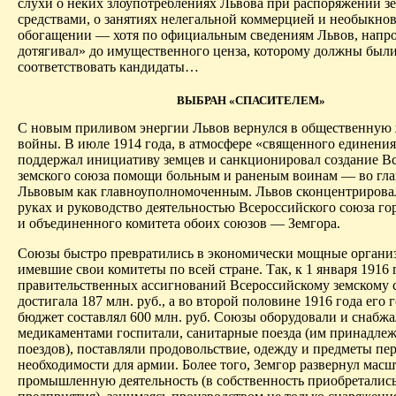
слухи о неких злоупотреблениях Львова при распоряжении з
средствами, о занятиях нелегальной коммерцией и необыкно
обогащении — хотя по официальным сведениям Львов, напро
дотягивал» до имущественного ценза, которому должны был
соответствовать кандидаты…
ВЫБРАН «СПАСИТЕЛЕМ»
С новым приливом энергии Львов вернулся в общественную 
войны. В июле 1914 года, в атмосфере «священного единения
поддержал инициативу земцев и санкционировал создание В
зем­ского союза помощи больным и раненым воинам — во гла
Львовым как главноуполномоченным. Львов сконцентрировал
руках и руководство деятельностью Всероссийского союза гор
и объединенного комитета обоих союзов — Земгора.
Союзы быстро превратились в экономически мощные органи
имевшие свои комитеты по всей стране. Так, к 1 января 1916 
правительственных ассигнований Всероссийскому земскому 
достигала 187 млн. руб., а во второй половине 1916 года его 
бюджет составлял 600 млн. руб. Союзы оборудовали и снабж
медикаментами госпитали, санитарные поезда (им принадлеж
поездов), поставляли продовольствие, одежду и предметы пе
необходимости для армии. Более того, Земгор развернул мас
промышленную деятельность (в собственность приобреталис