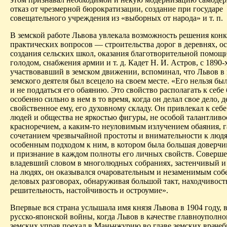
отказ от чрезмерной бюрократизации, создание при государе
совещательного учреждения из «выборных от народа» и т. п.
В земской работе Львова увлекала возможность решения кон
практических вопросов — строительства дорог в деревнях, о
создания сельских школ, оказания благотворительной помощи
голодом, снабжения армии и т. д. Кадет Н. И. Астров, с 1890-
участвовавший в земском движении, вспоминал, что Львов в 
земского деятеля был всецело на своем месте. «Его нельзя бы
и не поддаться его обаянию. Это свойство располагать к себе
особенно сильно в нем в то время, когда он делал свое дело, д
свойственное ему, его духовному складу. Он привлекал к себ
людей и общества не яркостью фигуры, не особой талантливо
красноречием, а каким-то неуловимым излучением обаяния, 
сочетанием чрезвычайной простоты и внимательности к людя
особенным подходом к ним, в котором была большая доверчи
и признание в каждом полноты его личных свойств. Соверш
владевший словом в многолюдных собраниях, застенчивый 
на людях, он оказывался очаровательным и незаменимым соб
деловых разговорах, обнаруживая большой такт, находчивост
решительность, настойчивость и остроумие».
Впервые вся страна услышала имя князя Львова в 1904 году, в
русско-японской войны, когда Львов в качестве главноуполн
зем­ских управ поехал в Маньчжурию во главе земских врачеб