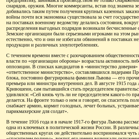
предприятия), занимаясь производством не только снаряжения
снарядов, оружия. Многие коммерсанты, встав под знамена з
добивались таким путем получения крупных казенных заказо
войны почти вся экономика существовала за счет государстве
на поставках военному ведомству делались состояния, вокруг
распределения выгодных подрядов возникали бесчисленные 
Земские организации были серьезными игроками на этом рын
естественно, что и они не избегали обвинений в поставках н
продукции и различных злоупотреблениях.
С течением времени вместе с разочарованием общественност
власти по «организации обороны» возрастала активность ли
оппозиции. В списках кандидатов в «министерство доверия»
«ответственное министерство», составлявшихся лидерами П
блока, постоянно фигурировала фамилия Львова — его прочи
премьера или министра внутренних дел. В августе 1915 года 
Кривошеин, сам пытавшийся стать председателем правительс
удивлялся: «Сей князь чуть ли не председателем какого-то пр
делается. На фронте только о нем и говорят, он спаситель по
снабжает армию, кормит голодных, лечит больных, устраивае
парикмахерские для солдат».
В течение 1916 года и в начале 1917-го фигура Львова рассма
одна из ключевых в политической жизни России. В различны
общественных кругах он действительно воспринимался чуть 
«спасителем родины», вокруг его имени возникали окружен