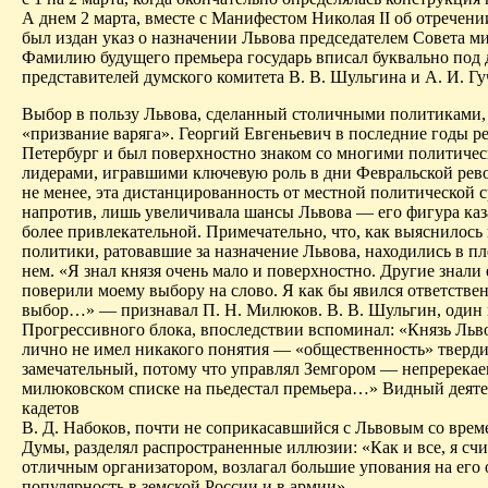
А днем 2 марта, вместе с Манифестом Николая II об отречении
был издан указ о назначении Львова председателем Совета м
Фамилию будущего премьера государь вписал буквально под 
представителей думского комитета В. В. Шульгина и А. И. Г
Выбор в пользу Львова, сделанный столичными политиками
«призвание варяга». Георгий Евгеньевич в последние годы р
Петербург и был поверхностно знаком со многими политиче
лидерами, игравшими ключевую роль в дни Февральской рев
не менее, эта дистанцированность от местной политической 
напротив, лишь увеличивала шансы Львова — его фигура каз
более привлекательной. Примечательно, что, как выяснилось 
политики, ратовавшие за назначение Львова, находились в п
нем. «Я знал князя очень мало и поверхностно. Другие знали
поверили моему выбору на слово. Я как бы явился ответстве
выбор…» — признавал П. Н. Милюков. В. В. Шульгин, один 
Прогрессивного блока, впоследствии вспоминал: «Князь Льво
лично не имел никакого понятия — «общественность» тверди
замечательный, потому что управлял Земгором — непререкае
милюковском списке на пьедестал премьера…» Видный деяте
кадетов
В. Д. Набоков, почти не соприкасавшийся с Львовым со врем
Думы, разделял распространенные иллюзии: «Как и все, я счи
отличным организатором, возлагал большие упования на его
популярность в земской России и в армии».