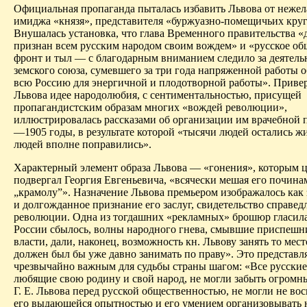
Официальная пропаганда пыталась избавить Львова от нежел
имиджа «князя», представителя «буржуазно-помещичьих круг
Внушалась установка, что глава Временного правительства «
признан всем русским народом своим вождем» и «русское о
фронт и тыл — с благодарным вниманием следило за деятель
земского союза, сумевшего за три года напряженной работы 
всю Россию для энергичной и плодотворной работы». Приве
Львова идее народолюбия, с сентиментальностью, присущей
пропагандистским образам многих «вождей революции»,
иллюстрировалась рассказами об организации им врачебной 
—1905 годы, в результате которой «тысячи людей остались ж
людей вполне поправились».
Характерный элемент образа Львова — «гонения», которым 
подвергал Георгия Евгеньевича, «всячески мешая его починам
„крамолу”». Назначение Львова премьером изображалось как
и долгожданное признание его заслуг, свидетельство справед
революции. Одна из тогдашних «рекламных» брошюр гласил
России сбылось, волны народного гнева, смывшие приспешн
власти, дали, наконец, возможность кн. Львову занять то мест
должен был бы уже давно занимать по праву». Это представл
чрезвычайно важным для судьбы страны шагом: «Все русские
любящие свою родину и свой народ, не могли забыть огромны
Г. Е. Львова перед русской общественностью, не могли не вос
его выдающейся опытностью и его умением организовывать