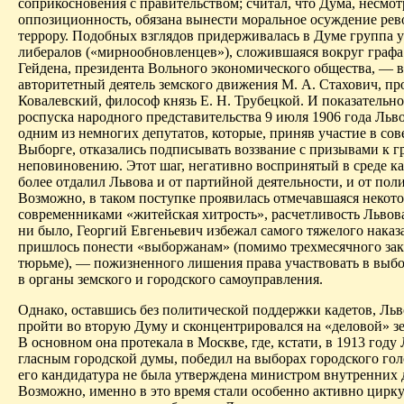
соприкосновения с правительством; считал, что Дума, несмот
оппозиционность, обязана вынести моральное осуждение р
террору. Подобных взглядов придерживалась в Думе группа
либералов («мирнообновленцев»), сложившаяся вокруг графа
Гейдена, президента Вольного экономического общества, — в
авторитетный деятель земского движения М. А. Стахович, пр
Ковалевский, философ князь Е. Н. Трубецкой. И показательно
роспуска народного представительства 9 июля 1906 года Льво
одним из немногих депутатов, которые, приняв участие в со
Выборге, отказались подписывать воззвание с призывами к 
неповиновению. Этот шаг, негативно воспринятый в среде ка
более отдалил Львова и от партийной деятельности, и от пол
Возможно, в таком поступке проявилась отмечавшаяся некот
современниками «житейская хитрость», расчетливость Львова
ни было, Георгий Евгеньевич избежал самого тяжелого наказ
пришлось понести «выборжанам» (помимо трехмесячного за­
тюрьме), — пожизненного лишения права участвовать в выбо
в органы земского и городского самоуправления.
Однако, оставшись без политической поддержки кадетов, Льв
пройти во вторую Думу и сконцентрировался на «деловой» зе
В основном она протекала в Москве, где, кстати, в 1913 году
гласным городской думы, победил на выборах городского го
его кандидатура не была утверждена министром внутренних 
Возможно, именно в это время стали особенно активно цирк