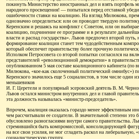
покинуть Министерство иностранных дел и взять портфель 
народного просвещения! — попытался перед отставкой убеди
ошибочности ставки на коалицию. На взгляд Милюкова, пре
однозначно определиться: или он проводит твердую политик
Керенским и решаясь на конфликт с Советом, или он выбирае
коалицию, подчинение ее программе и в результате дальнейш
власти и распад государства». Львов предпочел второй путь, н
формирование коалиции станет тем чудодейственным компр
который обеспечит правительству более прочную политиче­ск
Исполком Петросовета со второй попытки согласился на вкл
представителей «революционной демократии» в правительст
опубликованном 5 мая составе коалиционного кабинета (по
Милюкова, «кое-как сколоченный политический омнибус») 
Керенского значилось еще 5 социалистов, в том числе один и
меньшевиков
И. Г. Церетели и популярный эсеровский деятель В. М. Черно
Львов остался министром внутренних дел и главой правител
эта должность называлась «министр-председатель».
Впрочем, коалиция оказалась гораздо менее эффективным ин
чем рассчитывали ее создатели. В значительной степени это 
обусловлено разногласиями внутри самого правительства. Ль
стремившийся быть компромиссной, консолидирующей фигур
на все свои усилия, не мог сгладить раскол на либеральную, 
социали­стическую группу.