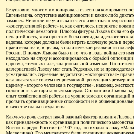
Безусловно, многим импонировала известная компромисснос
Евгеньевича, отсутствие амбициозности и каких-либо диктат
замашек. Не могли не учитываться его известная предраспол
«конструктивной работе» и, как считалось, неприятие показн
политической демагогии. Плюсом фигуры Львова была его ф
непартийность, хотя при этом была очевидна идеологическая 
кадетам, которые должны были играть ключевую роль в перво
правительства и, в целом, в политической реальности послеф
России. В пользу Львова было и то, что в годы войны его им
находилось на слуху и ассоциировалось с борьбой оппозиции
царизма, «темных сил», «национальной измены». Гипотетиче
альтернативой Львову мог стать Родзянко, но за председател
усматривались серьезные недостатки: «октябристская» правиз
казавшаяся уже совсем неприемлемой, репутация чрезмерно 
царизму «второго человека в государстве», наконец, жесткост
склонность к авторитарным манерам. Сторонники Львова над
опыт хозяйственной работы на уровне земских организаций 
проявить организационные способности и в общенациональн
в качестве главы государства.
Какую-то роль сыграл такой важный фактор влияния Львова в
как принадлежность к организации политического масонств
Восток народов России» (с 1907 года он входил в ложу «Мала
Медведица»). Его менталитету были органичны декларируем