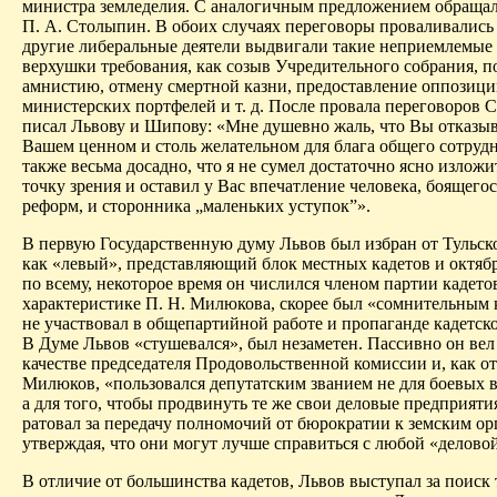
министра земледелия. С аналогичным предложением обращал
П. А. Столыпин. В обоих случаях переговоры проваливались
другие либеральные деятели выдвигали такие неприемлемые
верхушки требования, как созыв Учредительного собрания, 
амнистию, отмену смертной казни, предоставление оппозиц
министерских портфелей и т. д. После провала переговоров
писал Львову и Шипову: «Мне душевно жаль, что Вы отказыв
Вашем ценном и столь желательном для блага общего сотруд
также весьма досадно, что я не сумел достаточно ясно излож
точку зрения и оставил у Вас впечатление человека, боящего
реформ, и сторонника „маленьких уступок”».
В первую Государственную думу Львов был избран от Тульск
как «левый», представляющий блок местных кадетов и октяб
по всему, некоторое время он числился членом партии кадетов
характеристике П. Н. Милюкова, скорее был «сомнительным
не участвовал в общепартийной работе и пропаганде кадетск
В Думе Львов «стушевался», был незаметен. Пассивно он вел 
качестве председателя Продовольственной комиссии и, как о
Милюков, «пользовался депутатским званием не для боевых 
а для того, чтобы продвинуть те же свои деловые предприят
ратовал за передачу полномочий от бюрократии к земским ор
утверждая, что они могут лучше справиться с любой «делово
В отличие от большинства кадетов, Львов выступал за поиск 