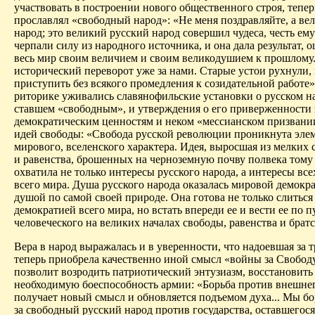
участвовать в построении нового общественного строя, тепе
прославлял «свободный народ»: «Не меня поздравляйте, а ве
народ; это великий русский народ совершил чудеса, честь ему
черпали силу из народного источника, и она дала результат,
весь мир своим величием и своим великодушием к прошлому
исторический переворот уже за нами. Старые устои рухнули
приступить без всякого промедления к созидательной работе»
риторике уживались славянофильские установки о русском н
ставшем «свободным», и утверждения о его приверженности
демократическим ценностям и неком «мессианском призвани
идей свободы: «Свобода русской революции проникнута эле
мирового, вселенского характера. Идея, выросшая из мелких
и равенства, брошенных на черноземную почву полвека тому 
охватила не только интересы русского народа, а интересы все
всего мира. Душа русского народа оказалась мировой демокр
душой по самой своей природе. Она готова не только слиться
демократией всего мира, но встать впереди ее и вести ее по п
человеческого на великих началах свободы, равенства и братс
Вера в народ выражалась и в уверенности, что надоевшая за т
теперь приобрела качественно иной смысл «войны за Свободу
позволит возродить патриотический энтузиазм, восстановить
необходимую бое­способность армии: «Борьба против внешнег
получает новый смысл и обновляется подъемом духа... Мы бо
за свободный русский народ против государства, оставшегося