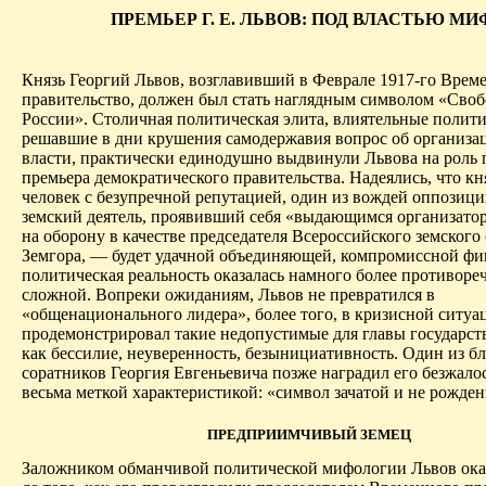
ПРЕМЬЕР Г. Е. ЛЬВОВ: ПОД ВЛАСТЬЮ МИ
Князь Георгий Львов, возглавивший в Феврале 1917-го Врем
правительство, должен был стать наглядным символом «Сво
России». Столичная политическая элита, влиятельные полит
решавшие в дни крушения самодержавия вопрос об организа
власти, практически единодушно выдвинули Львова на роль 
премьера демократического правительства. Надеялись, что к
человек с безупречной репутацией, один из вождей оппозици
земский деятель, проявивший себя «выдающимся организато
на оборону в качестве председателя Всероссийского земского
Земгора, — будет удачной объединяющей, компромиссной фи
политическая реальность оказалась намного более противоре
сложной. Вопреки ожиданиям, Львов не превратился в
«общенационального лидера», более того, в кризисной ситуа
продемонстрировал такие недопустимые для главы государств
как бессилие, неуверенность, безынициативность. Один из 
соратников Георгия Евгеньевича позже наградил его безжало
весьма меткой характеристикой: «символ зачатой и не рожд
ПРЕДПРИИМЧИВЫЙ ЗЕМЕЦ
Заложником обманчивой политической мифологии Львов оказ