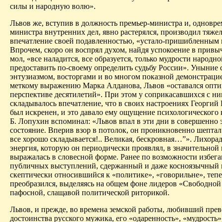
силы и народную волю».
Львов же, вступив в должность премьер-министра и, одновре
министра внутренних дел, явно растерялся, производил тяже
впечатление своей подавленностью, «устало-пришибленным 
Впрочем, скоро он во­спрял духом, найдя успокоение в прив
мол, «все наладится, все образуется, только мудрости народн
предоставить по-своему определить судьбу России». Уныние
энтузиазмом, восторгами и во многом показной демонстрацие
меткому выражению Марка Алданова, Львов «оставался опт
перспективе десятилетий». При этом у соприкасавшихся с н
складывалось впечатление, что в своих настроениях Георгий
был искренен, и это давало ему ощущение психологического 
Б. Лопухин вспоминал: «Львов впал в эти дни в совершенно 
состояние. Вперив взор в потолок, он проникновенно шептал:
все хорошо складывается!.. Великая, бескровная…”». Лихора
энергия, которую он периодически проявлял, в значительной
выражалась в словесной форме. Ранее по возможности избег
публичных выступлений, сдержанный и даже косноязычный в
скептиче­ски относившийся к «политике», «говорильне», тепе
преобразился, выделяясь на общем фоне лидеров «Свободной
пафосной, слащавой политической риторикой.
Львов, и прежде, во времена земской работы, любивший прев
достоинства русского мужика, его «одаренность», «мудрость»