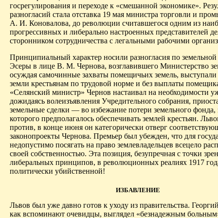
госрегулирования и переходе к «смешанной экономике». Резу
разногласий стала отставка 19 мая министра торговли и пр
А. И. Коновалова, до революции считавшегося одним из наи
прогрессивных и либерально настроенных представителей де
сторонником сотрудничества с легальными рабочими органи
Принципиальный характер носили разногласия по земельной
Эсеры в лице В. М. Чернова, возглавившего Министерство зе
осуждая самочинные захваты помещичьих земель, выступали 
земли крестьянам по трудовой норме и без выплаты помещик
«Селян­ский министр» Чернов настаивал на необходимости уж
дожидаясь волеизъявления Учредительного собрания, приост
земельные сделки — во избежание потери земельного фонда, 
которого предполагалось обеспечивать землей крестьян. Льв
против, в конце июня он категорически отверг соответствую
законопроекты Чернова. Премьер был убежден, что для госуд
недопустимо посягать на право землевладельцев всецело рас
своей собственностью. Эта позиция, безупречная с точки зре
либеральных принципов, в революционных реалиях 1917 год
политически убийственной!
ИЗБАВЛЕНИЕ
Львов был уже давно готов к уходу из правительства. Георги
как вспоминают очевидцы, выглядел «безнадежным больным