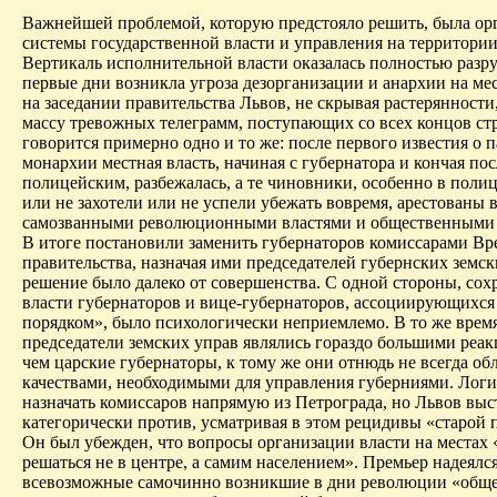
Важнейшей проблемой, которую предстояло решить, была ор
системы государственной власти и управления на территории
Вертикаль исполнительной власти оказалась полностью разру
первые дни возникла угроза дезорганизации и анархии на мес
на заседании правительства Львов, не скрывая растерянности
массу тревожных телеграмм, поступающих со всех концов ст
говорится примерно одно и то же: после первого известия о 
монархии местная власть, начиная с губернатора и кончая по
полицейским, разбежалась, а те чиновники, особенно в поли
или не захотели или не успели убежать вовремя, арестованы 
самозванными революционными властями и общественными 
В итоге постановили заменить губернаторов комиссарами В
правительства, назначая ими председателей губернских земск
решение было далеко от совершенства. С одной стороны, сох
власти губернаторов и вице-губернаторов, ассоциирующихся
порядком», было психологически неприемлемо. В то же врем
председатели земских управ являлись гораздо большими реа
чем царские губернаторы, к тому же они отнюдь не всегда об
качествами, необходимыми для управления губерниями. Лог
назначать комиссаров напрямую из Петро­града, но Львов вы
категорически против, усматривая в этом рецидивы «старой 
Он был убежден, что вопросы организации власти на местах
решаться не в центре, а самим населением». Премьер надеялся
всевозможные самочинно возникшие в дни революции «общ