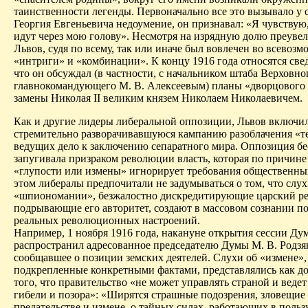
таинственности легенды. Первоначально все это вызывало у 
Георгия Евгеньевича недоумение, он признавал: «Я чувствую
идут через мою голову». Несмотря на изрядную долю преуве
Львов, судя по всему, так или иначе был вовлечен во всевоз
«интриги» и «комбинации». К концу 1916 года относятся свед
что он обсуждал (в частности, с начальником штаба Верховно
главнокомандующего М. В. Алексеевым) планы «дворцового 
замены Николая II великим князем Николаем Николаевичем.
Как и другие лидеры либеральной оппозиции, Львов включил
стремительно разворачивавшуюся кампанию разоблачения «т
ведущих дело к заключению сепаратного мира. Оппозиция б
запугивала призраком революции власть, которая по причине
«глупости или измены» игнорирует требования общественны
этом либералы предпочитали не задумываться о том, что слух
«шпиономании», безжалостно дискредитирующие царский р
подрывающие его авторитет, создают в массовом сознании по
реальных революционных настроений.
Например, 1 ноября 1916 года, накануне открытия сессии Ду
распространил адресованное председателю Думы М. В. Родзя
сообщавшее о позиции земских деятелей. Слухи об «измене»,
подкрепленные конкретными фактами, представлялись как до
того, что правительство «не может управлять страной и ведет
гибели и позора»: «Ширятся страшные подозрения, зловещие 
предательстве и измене, о тайных силах, работающих в польз