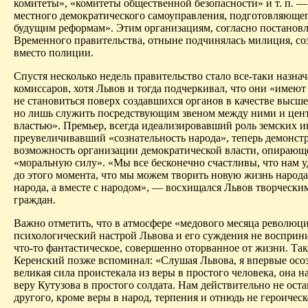
комитеты», «комитеты общественной безопасности» и т. п. 
местного демократического самоуправления, подготовляющег
будущим реформам». Этим организациям, согласно постанов
Временного правительства, отныне подчинялась милиция, со
вместо полиции.
Спустя несколько недель правительство стало все-таки назнач
комиссаров, хотя Львов и тогда подчеркивал, что они «имеют
не становиться поверх создавшихся органов в качестве высш
но лишь служить посредствующим звеном между ними и цен
властью». Премьер, всегда идеализировавший роль земских и
преувеличивавший «сознательность народа», теперь демонстр
возможность организации демократической власти, опирающ
«моральную силу». «Мы все бесконечно счастливы, что нам у
до этого момента, что мы можем творить новую жизнь народа
народа, а вместе с народом», — восхищался Львов творческ
граждан.
Важно отметить, что в атмосфере «медового месяца революц
психологический настрой Львова и его суждения не восприн
что-то фантастическое, совершенно оторванное от жизни. Так
Керенский позже вспоминал: «Слушая Львова, я впервые осоз
великая сила проистекала из веры в простого человека, она 
веру Кутузова в простого солдата. Нам действительно не ост
другого, кроме веры в народ, терпения и отнюдь не героичес