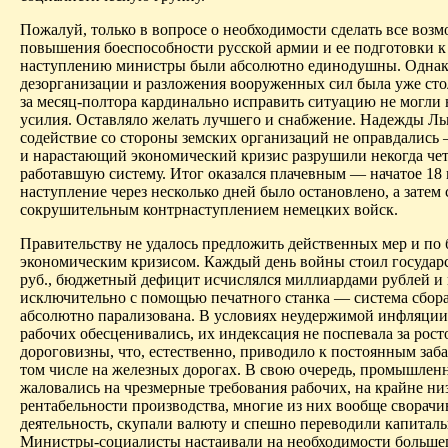
Пожалуй, только в вопросе о необходимости сделать все возм
повышения боеспособности русской армии и ее подготовки к
наступлению министры были абсолютно единодушны. Однак
дезорганизации и разложения вооруженных сил была уже стол
за месяц-полтора кардинально исправить ситуацию не могли
усилия. Оставляло желать лучшего и снабжение. Надежды Ль
содействие со стороны земских организаций не оправдались
и нарастающий экономиче­ский кризис разрушили некогда че
работавшую систему. Итог оказался плачевным — начатое 18
наступление через несколько дней было остановлено, а затем
сокрушительным контрнаступлением немецких войск.
Правительству не удалось предложить действенных мер и по 
экономическим кризисом. Каждый день войны стоил государс
руб., бюджетный дефицит исчислялся миллиардами рублей и
исключительно с помощью печатного станка — система сбора
абсолютно парализована. В условиях неудержимой инфляции
рабочих обесценивались, их индексация не поспевала за рост
дороговизны, что, естественно, приводило к постоянным заба
том числе на железных дорогах. В свою очередь, промышлен
жаловались на чрезмерные требования рабочих, на крайне ни
рентабельности производства, многие из них вообще сворачи
деятельность, скупали валюту и спешно переводили капиталы
Министры-социалисты настаивали на необходимости больше