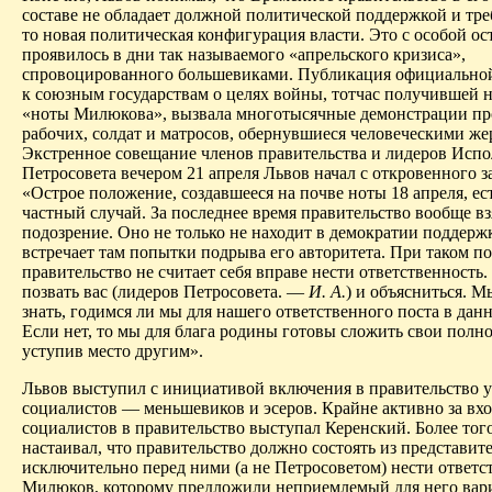
составе не обладает должной политической поддержкой и треб
то новая политическая конфигурация власти. Это с особой ос
проявилось в дни так называемого «апрельского кризиса»,
спровоцированного большевиками. Публикация официально
к союзным государствам о целях войны, тотчас получившей 
«ноты Милюкова», вызвала многотысячные демонстрации пр
рабочих, солдат и матросов, обернувшиеся человеческими же
Экстренное совещание членов правительства и лидеров Исп
Петросовета вечером 21 апреля Львов начал с откровенного з
«Острое положение, создавшееся на почве ноты 18 апреля, ес
частный случай. За последнее время правительство вообще вз
подозрение. Оно не только не находит в демократии поддерж
встречает там попытки подрыва его авторитета. При таком 
правительство не считает себя вправе нести ответственност
позвать вас (лидеров Петросовета. —
И. А.
) и объясниться. 
знать, годимся ли мы для нашего ответственного поста в данн
Если нет, то мы для блага родины готовы сложить свои полн
уступив место другим».
Львов выступил с инициативой включения в правительство 
социалистов — меньшевиков и эсеров. Крайне активно за вх
социалистов в правительство выступал Керенский. Более того
настаивал, что правительство должно состоять из представит
исключительно перед ними (а не Петросоветом) нести ответс
Милюков, которому предложили неприемлемый для него ва