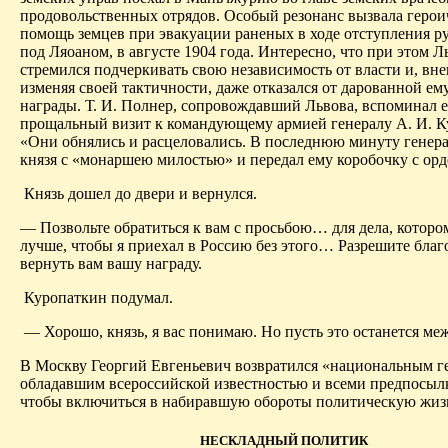
продовольственных отрядов. Особый резонанс вызвала герои
помощь земцев при эвакуации раненых в ходе отступления р
под Ляоаном, в августе 1904 года. Интересно, что при этом Л
стремился подчеркивать свою независимость от власти и, вн
изменяя своей тактичности, даже отказался от дарованной ем
награды. Т. И. Полнер, сопровождавший Львова, вспоминал е
прощальный визит к командующему армией генералу А. И. К
«Они обнялись и расцеловались. В последнюю минуту генера
князя с «монаршею милостью» и передал ему коробочку с орд
Князь дошел до двери и вернулся.
— Позвольте обратиться к вам с просьбою… для дела, котором
лучше, чтобы я приехал в Россию без этого… Разрешите благ
вернуть вам вашу награду.
Куропаткин подумал.
— Хорошо, князь, я вас понимаю. Но пусть это останется м
В Москву Георгий Евгеньевич возвратился «национальным г
обладавшим всероссийской известностью и всеми предпосылк
чтобы включиться в набиравшую обороты политическую жиз
НЕСКЛАДНЫЙ ПОЛИТИК