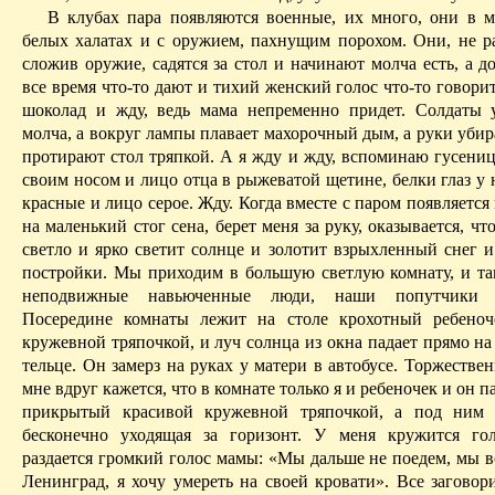
В клубах пара появляются военные, их много, они в 
белых халатах и с оружием, пахнущим порохом. Они, не ра
сложив оружие, садятся за стол и начинают молча есть, а 
все время что-то дают и тихий женский голос что-то говори
шоколад и жду, ведь мама непременно придет. Солдаты 
молча, а вокруг лампы плавает махорочный дым, а руки убир
протирают стол тряпкой. А я жду и жду, вспоминаю гусениц
своим носом и лицо отца в рыжеватой щетине, белки глаз у 
красные и лицо серое. Жду. Когда вместе с паром появляется
на маленький стог сена, берет меня за руку, оказывается, чт
светло и ярко светит солнце и золотит взрыхленный снег и
постройки. Мы
приходим в большую светлую
комнату, и та
неподвижные навьюченные люди, наши попутчики и
Посередине комнаты лежит на столе крохотный ребеноч
кружевной тряпочкой, и луч солнца из окна падает прямо на
тельце. Он замерз на руках у матери в автобусе. Торжестве
мне вдруг кажется, что в комнате только я и ребеночек и он п
прикрытый красивой кружевной тряпочкой, а под ним ч
бесконечно уходящая за горизонт. У меня кружится го
раздается громкий голос мамы: «Мы дальше не поедем, мы в
Ленинград, я хочу умереть на своей кровати». Все заговор