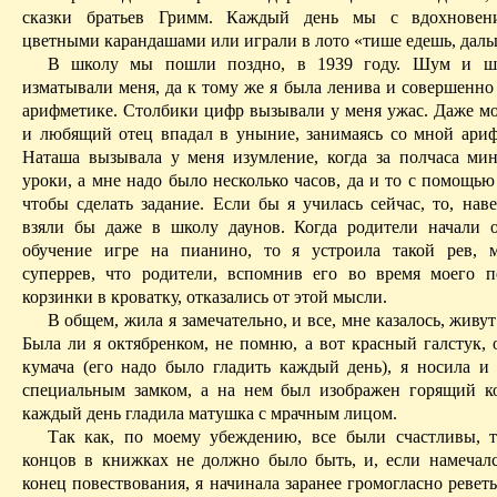
сказки братьев Гримм. Каждый день мы с вдохновен
цветными карандашами или играли в лото «тише едешь, даль
В школу мы пошли поздно, в 1939 году. Шум и шк
изматывали меня, да к тому же я была ленива и совершенно
арифметике. Столбики цифр вызывали у меня ужас. Даже м
и любящий отец впадал в уныние, занимаясь со мной ариф
Наташа вызывала у меня изумление, когда за полчаса мин
уроки, а мне надо было несколько часов, да и то с помощью
чтобы сделать задание. Если бы я училась сейчас, то, нав
взяли бы даже в школу
даунов
. Когда родители начали 
обучение игре на пианино, то я устроила такой рев, 
суперрев
, что родители, вспомнив его во время моего п
корзинки в кроватку, отказались от этой мысли.
В общем, жила я
замечательно, и все, мне казалось, живут
Была ли я октябренком, не помню, а вот красный галстук, 
кумача (его надо было гладить каждый день), я носила и 
специальным замком, а на нем был изображен горящий ко
каждый день гладила матушка с мрачным лицом.
Так как, по моему убеждению, все были счастливы, 
концов в книжках не должно было быть, и, если намечал
конец повествования, я начинала заранее громогласно ревет