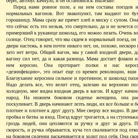
берег, автобус качнуло, и он остановился. Вылезай!
Перед нами ровное поле, а на нем составы поездов 
нормальных вагонов. Вот эвакопункт, там выдают по бу
горошницу
. Мама сразу же прячет хлеб и миску с супом. Она
что сейчас есть это нельзя, это смертельно, да и не хочется 
примерзший к рукавице шоколад, его можно лизать. Очень хо
солнце. Отец говорит, что мы сядем в нормальный поезд, он 
двери настежь, в нем почти никого нет, он, похоже, нескоро
зато нет ветра. Общий вагон, мы у самой входной двери, 
вагону сил нет, да и какая разница
. Мама достает флакон и
нем керосин. Она протирает полки и нас кероси
«дезинфекцию», это опыт еще со времен революции, вши 
Благоухание керосина сильное и противное, и шоколад пахн
Надо делать все, что велит отец, залезаю на верхнюю по
холодную, мне видна входная дверь в вагон. И вдруг начин
народ. На нижнем боковом сиденье женщина, она рас
поскуливает. В дверь начинают лезть люди, их все больше и б
плотнее и плотнее
к
друг
другу. Мне сверху все видно. В дв
пробка и битва за вход. Пое
зд вдр
уг трогается, а на ступеньк
гроздь людей, они цепляются за ручку и друг за друга. П
скорость, и ручка обрывается, куча тел сваливается под от
на боковом сидении раскачивается и ходит под себя. Она скор