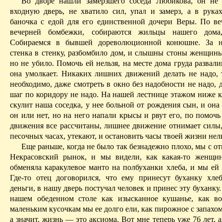
Во дворе нашли замерзшего соседа
Любикова
, он не
входную дверь, не хватило сил, упал и замерз, а в рука
баночка с едой для его единственной дочери Веры. По ве
вечерней бомбежки, собираются жильцы нашего дома
Собираемся в бывшей дореволюционной конюшне. За 
стенка в стенку, разбомбило дом, и слышны стоны женщины,
но не убило. Помочь ей нельзя, на месте дома груда развали
она умолкает. Никаких лишних движений делать не надо, т
необходимо, даже смотреть в окно без надобности не надо,
шаг по коридору не надо.
На нашей лестнице этажом ниже кр
скулит наша соседка, у нее больной от рождения сын, и она 
он или нет, но на него напали крысы и рвут его, по помочь
движения все рассчитаны, лишнее движение отнимает силы, 
песочных часах, утекают, и остановить часы твоей жизни нель
Еще раньше, когда не было так безнадежно плохо, мы с о
Некрасовский рынок, и мы видели, как какая-то женщи
обменяла каракулевое манто на полбуханки хлеба, и мы ей 
Где-то отец договорился, что ему принесут буханку хле
деньги, в нашу дверь постучал человек и принес эту буханку.
нашем обеденном столе как изысканное кушанье, как в
маленьким кусочкам мы ее долго ели, как пирожное с запахо
а значит, жизнь — это аксиома. Вот мне теперь уже 76 лет, а