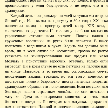
французском. Первый куплет я до сих пор помню, и француз
произношение у меня безупречное, и не верят, что я 
французски.
Каждый день в сопровождении моей матушки мы отправля
Летний сад. Наш выход на прогулку в 30-х годах XX века
напоминал выход на прогулку детей конца XIX века, 
состоятельных родителей. На головах у нас были так назыв
украшенные отглаженными лентами. Поверх пальто 
кружевные воротники, на руках были перчатки. В качес
лопаточка с ведрышком в руках. Ходить мы должны
был
врозь, ни в коем случае не косолапить, громко не разго
указывать на заинтересовавший нас предмет или челов
Молчать в присутствии взрослых, отвечать, только ес
заговорят. Ни в коем случае не есть петушка на палочке или
на улице. Наверное, в то время нас сопровождали сочу
негодующие взгляды граждан, но мы этого, конечно, н
шествовали чинно и безропотно, иногда пытались попрыгать
французском
обрывал эти поползновения. Если петушки нам
благодаря нашим страстным мольбам, то они исчезали 
матушки. Дома их ошпаривали кипятком, а потом толь
благостное
поедание. По вечерам моя матушка, прекрасная 
нам произведения Чарской в дореволюционном издании