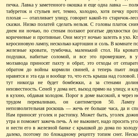
печка. Лавка у заметенного окошка и еще одна лавка — полк
табуреток и стульев нет, темно, холодно, хотя печку прот
плохая — отапливает улицу, говорит какой-то
старичок-лес
сказки. Низко полатей сделать нельзя. С головы платок сни
днем
ни ночью, по стенам ползают рогатые двухвостки (ил
коричневые и противные. Они могут ночью залезть в ухо. К
керосиновую лампу, несколько
картошин
и соль. В комнате 
железные кровати, тумбочка, маленький стол. На крова
подушки, набитые соломой, и все это промерзшее, в у
молзавода
приносят пахту и обрат, это отходы от сепарат
обратом до войны кормили свиней, а теперь пьют люд
нравятся и эта еда и вообще то, что есть крыша над головой.
тут никогда не будет бомбежки, а за стенами дол
неизвестность. Сеней у дома нет, выход прямо на улицу, и кл
в кухню, обдавая холодом. Порог в доме высокий, я через 
трудом переваливаю, он сантиметров 50. Лампу
непозволительная роскошь — жечь ее больше часа, да и спи
Нам приносят уголек и растопку. Может быть, уголек дожив
утра и поможет зажечь печь. А не выживет, надо просить уго
и нести его в железной банке с крышкой до дома по холоду
далеко, поэтому по блокадному рецепту топим снег. Неско