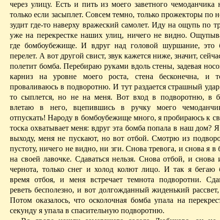
через улицу. Есть и пить из моего заветного чемоданчика 
только если засыплет. Совсем темно, только прожекторы по 
зудит где-то наверху вражеский самолет. Иду на ощупь по т
уже на перекрестке наших улиц, ничего не видно. Ощупыв
где бомбоубежище. И вдруг над головой шуршание, это 
перелет. А вот другой свист,
звук
кажется ниже, значит, сейча
полетит бомба. Перебираю руками вдоль стены, задевая нос
карниз на уровне моего роста, стена бесконечна, и т
проваливаюсь в подворотню. И тут раздается страшный удар 
то сыплется, но не на меня. Вот вход в подворотню, в 
влетаю в него, вцепившись в ручку моего чемоданчик
отпускать! Народу в бомбоубежище много, я пробираюсь к св
тоска охватывает меня: вдруг эта бомба попала в наш дом? 
выходу, меня не пускают, но вот отбой. Смотрю из подвор
пустоту, ничего не видно, ни зги. Снова тревога, и снова я 
на своей лавочке. Сдаваться нельзя. Снова отбой, и снова
чернота, только снег и холод колют лицо. И так я бегаю 
время отбоя, и меня встречает темнота подворотни. Сдав
реветь бесполезно, и вот долгожданный жиденький рассвет,
Потом оказалось, что осколочная бомба упала на перекрес
секунду я упала в спасительную подворотню.