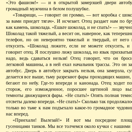
«Это фашизм!» — и в открытой замерзшей двери автобу
громадный мужчина в белом полушубке.
«Товарищи, — говорит он громко, — вот коробка с шоко
за вами приедет тягач». И исчезает. Отец раздает нам по бр
как камень, шоколада. «Ешьте шоколад, и не спать!» — звучно
Шоколад такой тяжелый, а весит он, наверное, как тепереш
телефон, но он невероятно тяжелый и твердый, от него 
откусить. «Шоколад лижите, если не можете откусить, и
говорит отец. Я послушно лижу шоколад, но язык прихватыв
надо, ведь сдаваться нельзя! Отец говорит, что он брос
легковой машины, а в ней ехал начальник трассы. Это он з
автобус. Дверь в автобусе закрыть нельзя, она замерзла, с
делается все выше, тьму разрезают фары проходящих машин,
бегают по небу. Где-то впереди и канонада. Отец ходит по
сторож, его изможденное, поросшее щетиной лицо вы
темноты движущиеся фары. «Не спать!» Опять полная темно
отсветы далеко впереди. «Не спать!» Сколько так продолжалос
только во тьме к нам подъехало какое-то громадное чудови
нас вперед.
«Приехали! Вылезай!» И вот мы посредине площа
гусеницами танков. Мы все
толчемся
около кучки с нашими 