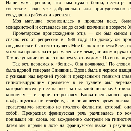
Наши мамы решили, что нам нужна бонна, несмотря
советские люди уже добровольно или принудительно с
государство рабочих и крестьян.
Моя матушка остановилась в прошлом веке, была
монархисткой и оставалась ею до своей кончины в возрасте 86
Пролетарское происхождение отца — он был сыном
спасло его от репрессий в 1938 году. По доносу он про
следователя и был им отпущен. Мне было в то время 8 лет, н
матушка провожала отца с маленьким чемоданчиком в руках 
Темное уныние повисло в нашем уютном доме. Но он вернулс
Так вот, вернемся к «бонне». Она появилась! По словам
была вдовой генерала
Синявина
. Вдова была в черном изящ
с усиками над верхней губой и прекрасными темными глаз
гипнотизирующим предметом в ее туалете был черепах
который висел у нее на
шее
на стальной цепочке. Стоило
кнопочку — и лорнет открывался! Вдова очень много вре
по-французски по телефону, а в оставшееся время читала
трогательную историю из пухлого фолианта, который он
собой. Прекрасная французская речь разливалась по к
понимали ни слова, но вожделенно смотрели на гипнотич
Затем мы играли в лото на французском языке и разучив