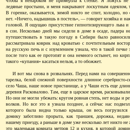
чтобы я ненароком не примерзла к стенке. Я
ложусь
не 
ледяные простыни, и меня накрывают лоскутным одеялом, 
В горенке, оказывается, зимой никто не спит, холодно, но
нет. «Ничего, надышишь в постель», — говорит хозяйка и на
головой. Я ощущаю присутствие гипнотизирующего льва и
в сон. Несколько дней мы сидели в доме в осаде,
падера
не
путешествовать в такую погоду в Сибири было равносил
рассматривала коврик над кроватью с почтительным востор
на русскую печь и с изумлением узнала, что в такой печке
после того как ее
протопят
и она немного остынет, но кирп
такого «купания» касаться нельзя, а то обожжет.
И вот мы снова в розвальнях. Перед нами на совершенно
тарелка, белой снежной поверхности длинное серебристо-се
село Чаша, наше новое пристанище, а у Чаши есть еще длин
деревня
Расковалово
. Там, еще в царское время, расковывал
Но они не могли убежать: кругом ровная степь, нет воды и р
волков. Но все это я узнала позднее, а сейчас нас подвез
которого была видна только крыша, он весь погрузился
домику заботливо прорыта, как траншея, дорожка, недав
нашему приезду, а раньше в доме уже несколько лет никто н
это маленькая комната метров 12 и кухня, в которой домин