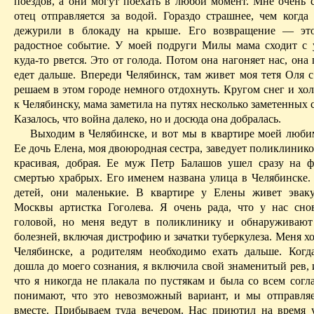
поездов, а они могут поехать в любой момент. Мне очень с
отец отправляется за водой. Гораздо страшнее, чем когда
дежурили в блокаду на крыше. Его возвращение — эт
радостное событие. У моей подруги Милы мама сходит с 
куда-то рвется. Это от голода. Потом она нагоняет нас, она
едет дальше. Впереди Челябинск, там живет моя тетя Оля с
решаем в этом городе немного отдохнуть. Кругом снег и хо
к Челябинску, мама заметила на путях несколько заметенных 
Казалось, что война далеко, но и досюда она добралась.
Выходим в Челябинске, и вот мы в квартире моей люби
Ее дочь Елена, моя двоюродная сестра, заведует поликлинико
красивая, добрая. Ее муж Петр Балашов ушел сразу на 
смертью
храбрых
. Его именем названа улица в Челябинске.
детей, они маленькие. В квартире у Елены живет эвак
Москвы артистка
Гоголева
. Я очень рада, что у нас сн
головой, но меня ведут в поликлинику и обнаруживают
болезней, включая дис­трофию и зачатки туберкулеза. Меня хо
Челябинске, а родителям необходимо ехать дальше. Ког
дошла до моего сознания, я включила свой знаменитый рев, и
что я никогда не плакала по пустякам и была со всем согл
понимают, что это невозможный вариант, и мы отправля
вместе. Прибываем туда вечером. Нас приютил на время 