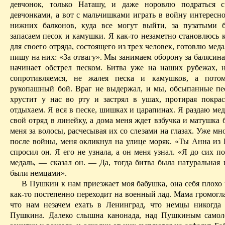
девчонок, только Наташу, и даже норовлю подраться 
девчонками, а вот с мальчишками играть в войну интересно
нижних балконов, куда все могут выйти, за пузатыми 
запасаем песок и камушки. Я как-то незаметно становлюсь 
для своего отряда, состоящего из трех человек, готовлю меда
пишу на них: «За отвагу». Мы занимаем оборону за балясина
начинает обстрел песком. Битва уже на наших рубежах,
сопротивляемся, не жалея песка и камушков, а пото
рукопашный бой. Враг не выдержал, и мы, обсыпанные пе
хрустит у нас во рту и за­стрял
в ушах, протирая покрас
отдыхаем. Я вся в песке, шишках и царапинах. Я раздаю ме
свой отряд в линейку, а дома меня ждет
взбучка
и матушка б
меня за волосы, расчесывая их со слезами на глазах. Уже мно
после войны, меня окликнул на улице моряк. «Ты Анна и
спросил он. Я его не узнала, а он меня узнал. «Я до сих 
медаль, — сказал он. — Да, тогда битва была натуральная 
были немцами».
В
Пушкин
к нам приезжает моя бабушка, она себя плохо 
как-то постепенно переходит на военный лад. Мама громогл
что нам незачем ехать в Ленинград, что немцы никогда
Пушкина. Далеко слышна канонада, над Пушкиным самол