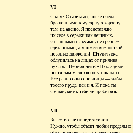
VI
С кем? С газетами, после обеда
брошенными
в мусорную корзину
там, на авеню. Я представляю
их себе в
серьжищах
дешевых,
с пышными начесами, не гребнем
сделанными, а множеством щеткой
нервных движений. Штукатурка
облупилась на лицах от прилива
чувств. «Перезвоните!» Накладные
ногти лаком слезающим покрыты.
Все равно они соперницы — жабы
твоего пруда, как и я. И пока ты
с ними, мне к тебе не пробиться.
VII
Знаю: так не пишутся сонеты.
Нужно, чтобы объект любви предельно
обезличен был, тогда в нем узнает