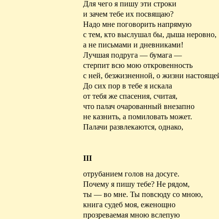
Для чего я пишу эти строки
и зачем тебе их посвящаю?
Надо мне поговорить напрямую
с тем, кто выслушал бы, дыша неровно,
а не письмами и дневниками!
Лучшая подруга — бумага —
стерпит всю мою откровенность
с ней, безжизненной, о жизни настояще
До сих пор в тебе я искала
от тебя же спасения, считая,
что палач очарованный внезапно
не казнить, а помиловать может.
Палачи развлекаются, однако,
III
отрубанием голов на досуге.
Почему я пишу тебе? Не рядом,
ты — во мне. Ты повсюду со мною,
книга судеб моя, еженощно
прозреваемая
мною вслепую