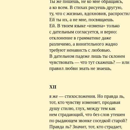
Ты же пишешь, не ко мне обращаясь,
а ко всем. В стихах рисуешь
другую
,
ту, что с жизнью, вдохновив, распростил
Ей ты их, а не мне, посвящаешь.
Ей. В твоем языке «измена» только
с дательным согласуется, и верно:
отклонение в грамматике даже
различимо, а винительного жадно
требуют ненависть с любовью.
В дательном падеже лишь ты склонен
чувствовать — что тут скажешь? — или
правил любви знать не знаешь,
XII
я же — стихосложения.
Но
правда ль,
тот, кто чувству изменяет, продавая
душу стилю,
глух
, между тем как
нем
страдающий
, что без слов утешен
по
рыдающем звонке соседкой старой?
Правда
ль? Значит, тот, кто страдает,