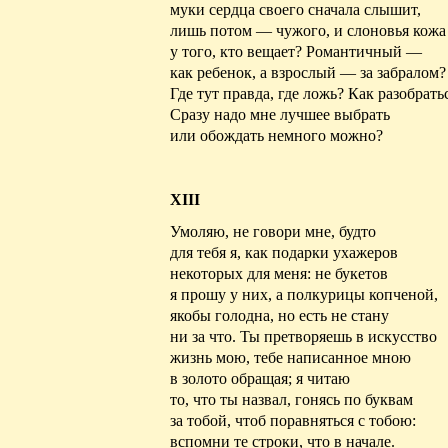
муки сердца своего сначала слышит,
лишь потом — чужого, и слоновья кожа
у того, кто вещает? Романтичный —
как ребенок, а взрослый — за забралом?
Где
тут
правда, где ложь? Как разобрать
Сразу надо мне лучшее выбрать
или обождать немного можно?
XIII
Умоляю, не говори мне, будто
для тебя я, как подарки ухажеров
некоторых для меня: не букетов
я прошу у них, а полкурицы
копченой
,
якобы голодна, но есть не стану
ни за что. Ты претворяешь в искусство
жизнь мою, тебе
написанное
мною
в золото обращая; я читаю
то, что ты назвал, гонясь по буквам
за тобой, чтоб поравняться с тобою:
вспомни те строки, что в начале.