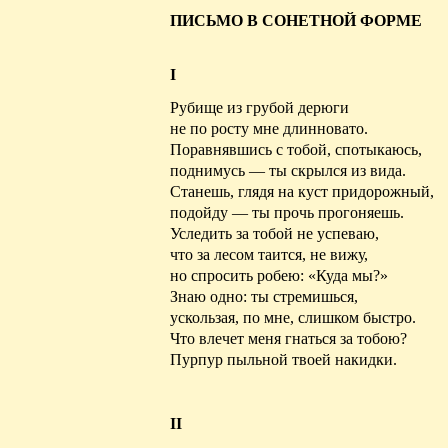
ПИСЬМО В СОНЕТНОЙ ФОРМЕ
I
Рубище из грубой дерюги
не по росту мне длинновато.
Поравнявшись с тобой, спотыкаюсь,
поднимусь — ты скрылся из вида.
Станешь, глядя на куст придорожный,
подойду — ты прочь прогоняешь.
Уследить за тобой не успеваю,
что за лесом таится, не вижу,
но спросить робею: «Куда мы?»
Знаю одно: ты стремишься,
ускользая, по мне, слишком быстро.
Что влечет меня гнаться за тобою?
Пурпур пыльной твоей накидки.
II