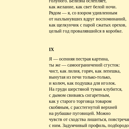
голубого. Белизна ослепляет,
как желание, как свет белой ночи.
Рядом — я,
со
взором удивленным
от нахлынувших вдруг воспоминаний,
как щелкунчик с парой сжатых орехов,
целый
год
провалявшийся в коробке.
IX
Я — осенняя пестрая картина,
ты же — самоограничений сгусток:
чист
, как лилия, горяч, как лепешка,
вынутая
из печи только-только,
и
колюч
, как подушка для иголок.
На груди шерстяной туман клубится,
с
дымом
свиваясь сигаретным,
как у старого торговца товаром
скобяным, с расстегнутой верхней
на рубашке пуговицей. Можно
чувств от сходства лишиться, повстреч
с ним. Задумчивый профиль, подбородо