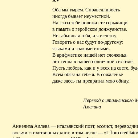
Оба мы умрем. Справедливость
иногда бывает неуместной.
На глаза тебе положат те
серьжищи
в память о геройском донжуанстве.
Не забывшая тебя, и я исчезну.
Говорить о нас будут по-другому:
языками и знаками иными.
В арифметике нашей нет сложенья,
нет тепла в нашей солнечной системе.
Пусть любовь, как и у всех на свете, буд
Всем обязана тебе я. В сожаленье
даже здесь ты превратил мою обиду.
Перевод с итальянского 
Амелина
Аннелиза
Аллева
— итальянский поэт, эссеист, переводчи
восьми стихотворных книг, в том числе — «
Loro
ereditato