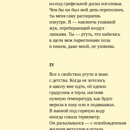
из-под грифельной доски изголовья.
Чем бы ни был мой день переполнен,
ты меня саму распираешь
изнутри. Я — навзничь упавший
жук, перебирающий воздух
лапками. Ты — ртуть, что набилась
в щели меж паркетинами пола
и никем, даже мной, не
уловима
.
IV
Все о свойствах ртути я знаю
с детства. Когда не хотелось
в школу мне идти, об одеяло
градусник я терла, нагоняя
нужную температуру, как будто
мерила в паху или в подмышках.
В ванной под горячую воду
иногда совала термометр.
Он раскалывался — с
освобожденным
жидким металлом я играла.