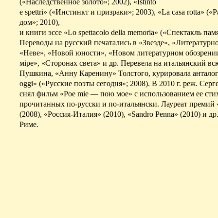
(«Наследственное золото»; 2002), «
Istinto
e
spettri
» («Инстинкт и призраки»; 2003), «
La
casa
rotta
» («
дом»; 2010),
и книги эссе «
Lo
spettacolo
della
memoria
» («Спектакль памя
Переводы на русский печатались в «Звезде», «Литературно
«Неве», «Новой юности», «Новом литературном обозрени
мiре
», «Сторонах света» и др. Перевела на итальянский вс
Пушкина, «Анну Каренину» Толстого, курировала
антало
oggi
» («Русские поэты сегодня»; 2008).
В 2010 г.
реж
. Серг
снял фильм «
Poe
mie
— пою
мое
» с использованием ее сти
прочитанных по-русски и по-итальянски. Лауреат премий 
(2008), «Россия-Италия» (2010), «
Sandro
Penna
» (2010) и др
Риме.