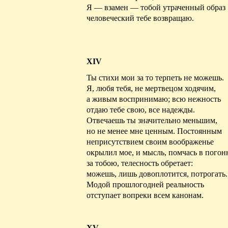
Я — взамен — тобой утраченный образ
человеческий
тебе возвращаю.
XIV
Ты стихи мои за то терпеть не можешь.
Я, любя тебя, не мертвецом ходячим,
а живым воспринимаю; всю нежность
отдаю тебе
свою
, все надежды.
Отвечаешь ты значительно
меньшим
,
но не менее мне
ценным
. Постоянным
неприсутствием
своим
воображенье
окрылил
мое
, и мысль,
помчась
в погон
за тобою, телесность обретает:
можешь, лишь
довоплотится
, потрогать.
Модой прошлогодней реальность
отступает вопреки всем канонам.
XV