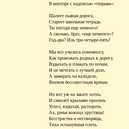
В конторе с надписью «тюрьма».
Шалеет пьяная дорога,
Стареет школьная тетрадь.
Ты погоди еще немного!
А сколько, брат, «еще немного»?
Год-два? Иль три-четыре-пять?
Мы все учились понемногу,
Как провожать родных в дорогу,
Вздыхать и плакать по ночам,
И не мечтать о лучшей доле,
А замирать на валидоле,
Внемля бессовестным врачам.
Но вот уж на закате осень,
И самолет крылами просинь
Успел, вздыхая, распороть.
Ах, рачья кожица
хрустяща
!
Бесстрастна и
неговоряща
,
Тиха остынувшая плоть.