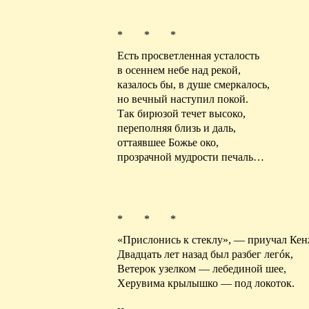
* * *
Есть просветленная усталость
в осеннем небе над рекой,
казалось бы, в душе смеркалось,
но вечный наступил покой.
Так бирюзой течет высоко,
переполняя близь и даль,
оттаявшее Божье око,
прозрачной мудрости печаль…
* * *
«Прислонись к стеклу», — приучал
Кен
Двадцать лет назад был разбег
легó
к
,
Ветерок
узелком — лебединой шее,
Херувима крылышко — под локоток.