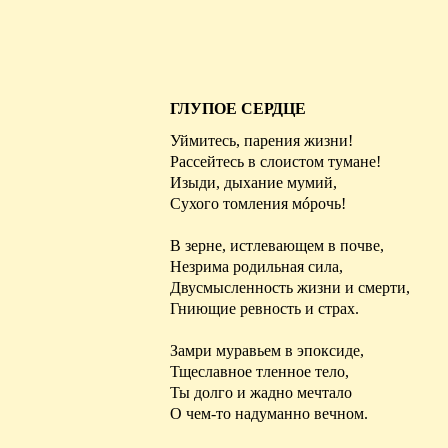
ГЛУПОЕ СЕРДЦЕ
Уймитесь, парения жизни!
Рассейтесь в слоистом тумане!
Изыди
, дыхание мумий,
Сухого томления
м
óрочь
!
В зерне, истлевающем в почве,
Незрима родильная сила,
Двусмысленность жизни и смерти,
Гниющие
ревность и страх.
Замри муравьем в
эпоксиде
,
Тщеславное тленное тело,
Ты долго и жадно мечтало
О чем-то надуманно вечном.