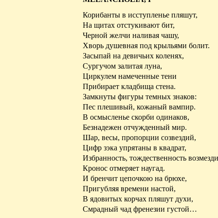
Корибанты в исступленье пляшут,
На щитах отстукивают бит,
Черной
желчи
наливая чашу,
Хворь
душевная под крыльями болит.
Засыпай на девичьих коленях,
Сургучом залитая луна,
Циркулем намеченные тени
Прибирает кладбища стена.
Замкнуты фигуры темных знаков:
Пес плешивый, кожаный вампир.
В осмысленье скорби
одинаков
,
Безнадежен отчужденный мир.
Шар, весы, пропорции созвездий,
Цифр зэка
упрятаны
в квадрат,
Избранность, тождественность возмезд
Кронос
отмеряет наугад.
И бренчит цепочкою на брюхе,
Пригубляя
времени настой,
В ядовитых корчах пляшут духи,
Смрадный чад
френезии
густой…