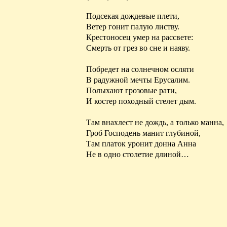
* * *
Подсекая дождевые плети,
Ветер гонит палую листву.
Крестоносец умер на рассвете:
Смерть от грез во сне и наяву.
Побредет на солнечном
осляти
В радужной мечты
Ерусалим
.
Полыхают грозовые рати,
И костер походный стелет дым.
Там внахлест не дождь, а только манна,
Гроб Господень манит глубиной,
Там платок уронит донна Анна
Не в одно столетие длиной…