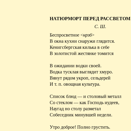
НАТЮРМОРТ ПЕРЕД РАССВЕТОМ
С. Ш.
Беспросветное <
нрзб
>
В окна кухни снаружи глядится.
Кенигсбергская килька в себе
В золотистой жестянке томится
В ожидании водки своей.
Водка тусклая выглядит хмуро.
Вянут рядом укроп, сельдерей
И т. п. овощная культура.
Список блюд — и столовый металл
Со стеклом — как Господь иудеев,
Наугад
но столу разметал
Собеседник минувшей недели.
Утро доброе! Полно грустить.