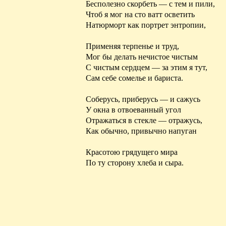
Бесполезно скорбеть — с тем и пили,
Чтоб я мог на сто ватт осветить
Натюрморт как портрет энтропии,
Применяя терпенье и труд,
Мог бы делать
нечистое
чистым
С чистым сердцем — за этим я тут,
Сам себе
сомелье
и
бариста
.
Соберусь, приберусь — и сажусь
У окна в отвоеванный угол
Отражаться в стекле — отражусь,
Как обычно, привычно напуган
Красотою грядущего мира
По ту сторону хлеба и сыра.