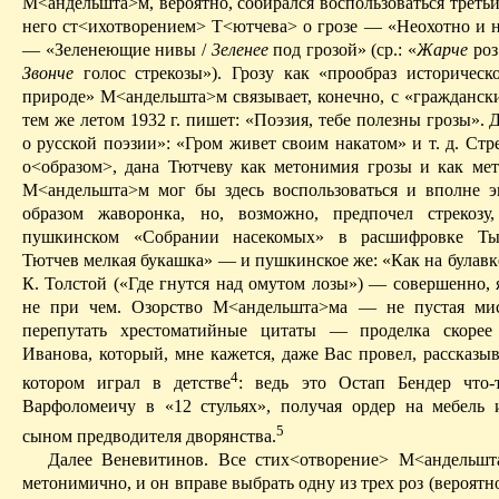
М<
андельшта
>м, вероятно, собирался воспользоваться трет
него
ст
<
ихотворением
> Т<
ютчева
> о грозе — «Неохотно и не
— «Зеленеющие нивы /
3еленее
под грозой» (ср.: «
Жарче
роз
Звонче
голос стрекозы»). Грозу как «прообраз историческ
природе» М<
андельшта
>м связывает, конечно, с «гражданс
тем же летом 1932 г. пишет: «Поэзия, тебе полезны грозы». 
о русской поэзии»: «Гром живет своим накатом» и т. д. Стре
о
<
образом
>, дана Тютчеву как метонимия грозы и как мет
М<
андельшта
>м мог бы здесь воспользоваться и вполне 
образом жаворонка, но, возможно, предпочел стрекозу
пушкинском «Собрании насекомых» в расшифровке
Ты
Тютчев мелкая букашка» — и пушкинское же: «Как на булавке
К. Толстой («Где гнутся над омутом лозы») — совершенно, 
не при чем. Озорство М<
андельшта
>
ма
— не пустая мис
перепутать хрестоматийные цитаты — проделка скорее 
Иванова, который, мне кажется, даже Вас провел, рассказыв
4
котором играл в детстве
: ведь это Остап Бендер что-
Варфоломеичу
в «12 стульях», получая ордер на мебель 
5
сыном предводителя дворянства.
Далее Веневитинов. Все стих<отворение> М<
андельшт
метонимично, и он вправе выбрать одну из трех роз (вероятно