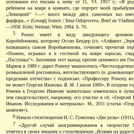
основании его письма к нему от 11. VI. 1957 г.: «Я ро
ребенком на ковре в комнате, где портрет моей прабабу
„Левицкий“ <—> висел между двух
саженных
ваз
имп
фарфора...»
(Georgij Ivanov / Irina Odojevceva. Brief an Vladim
—1958. Köln; Weimar; Wien. 1994.
S. 70.
5
Ронен
имеет в виду заведующего архивом 
Коробейникова
, которому Остап Бендер (гл. «Алфавит „Зер
назвавшись сыном
Воробьянинова
, сочиняет, прочитав пе
«Помню, игрывал я в гостиной на ковре
хоросан
, гля
„Пастушка“». Запомнив этот выпад против ценимого им Гео
Марков в 1989 г. дарит
Ронену
машинопись «Чистосердечны
размышлений россиянина, жительствующего (и доживающего
пределами отечества» с подписью: «Профессору
Ронену
, к
не может Георгия Иванова.
В. М.
1 июля 1989». В поздние г
Ронена
к Георгию Иванову значительно изменилось в лучш
чем свидетельствует, например, его участие
в
сб. «
Георгий
В
Иванов. Исследования и материалы». М., 2011 (статья «Гео
акмеизм»).
6
Начало стихотворения Н. С. Гумилева «Две розы» (1911)
7
«Другой случай
анаграммирования
в творчестве 
отметил в своих лекциях о стихотворении
„В
озьми на радост