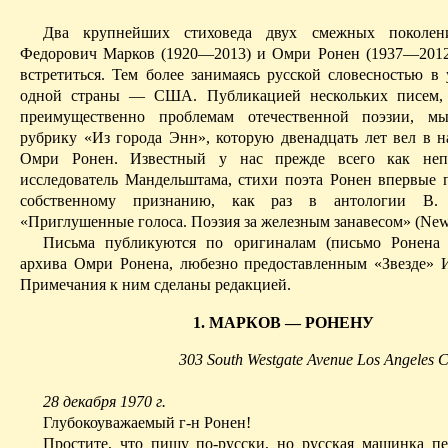
Два крупнейших
стиховеда
двух смежных поколен
Федорович Марков (1920—2013) и
Омри
Ронен
(1937—2012
встретиться. Тем более занимаясь русской словесностью в 
одной страны — США. Публикацией нескольких писем,
преимущественно проблемам отечественной поэзии, м
рубрику «Из города
Энн
», которую двенадцать лет вел в 
Омри
Ронен
. Известный у
нас
прежде всего как неп
исследователь Мандельштама, стихи поэта
Ронен
впервые п
собственному признанию, как раз в антологии В.
«Приглушенные голоса. Поэзия за железным занавесом» (
Ne
Письма публикуются по оригиналам (письмо
Ронена
архива
Омри
Ронена
, любезно предоставленным «Звезде»
Примечания к ним сделаны редакцией.
1. МАРКОВ — РОНЕНУ
303 South Westgate Avenue Los Angeles C
28 декабря 1970 г.
Глубокоуважаемый г-н
Ронен
!
Простите, что пишу по-русски, но русская машинка п