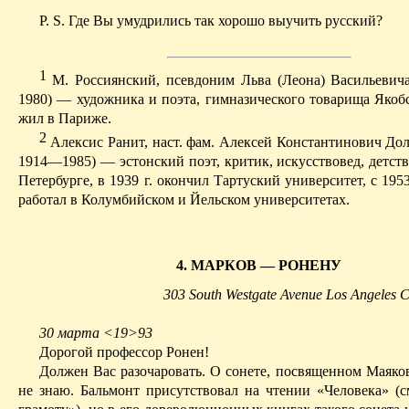
P. S. Где Вы умудрились так хорошо выучить русский?
1
М.
Россиянский
, псевдоним Льва (Леона) Васильеви
1980) — художника и поэта, гимназического товарища Якобс
жил в Париже.
2
Алексис
Ранит, наст
.
ф
ам
.
Алексей Константинович
До
1914—1985) — эстонский поэт, критик, искусствовед, детств
Петербурге, в 1939 г. окончил Тартуский университет, с 19
работал в Колумбийском и Йельском университетах.
4.
МАРКОВ
—
РОНЕНУ
303 South Westgate Avenue Los Angeles C
30 марта <19>93
Дорогой профессор
Ронен
!
Должен Вас разочаровать. О сонете, посвященном Маяков
не знаю. Бальмонт присутствовал на чтении «Человека» (