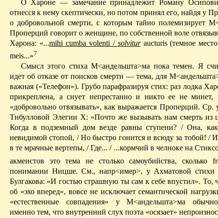
О Хароне — замечание принадлежит Роману Осипович
отнесся к нему скептически, но потом принял его, найдя у
Пр
о добровольной смерти, с которым тайно полемизирует М
Проперций
говорит о женщине, по собственной воле отвязы
Харона: «...
mihi
cumba
volenti
/
solvitur
aucturis
(темное место
7
meis
...»
Смысл этого стиха М<
андельшта
>
ма
пока темен. Я счи
идет об отказе от поисков смерти — тема, для М<
андельшта
важная («Телефон»). Грубо парафразируя стих: раз лодка Ха
прикреплена, а снует непрестанно и никто ее не минет,
«добровольно отвязывать», как выражается
Проперций
. Ср.
Тибулловой
Элегии X: «Почто же вызывать нам смерть из ца
Когда в подземный дом везде равны ступени? / Она, как
невидимой стопой, / Но быстро гонится и всюду за тобой! / И
в те мрачные вертепы, / Где... / ...кормчий в челноке на
Стикс
акмеистов это тема не столько самоубийства, сколько
f
понимании Ницше. См.,
напр
<
имер
>, у Ахматовой стихи
Булгакова: «И гостью страшную ты сам к себе впустил». То,
об «эхо вперед», вовсе не исключает семантической нагрузки
«естественные совпадения» у М<
андельшта
>
ма
обычно
именно тем, что внутренний слух поэта «осязает» непроизнос