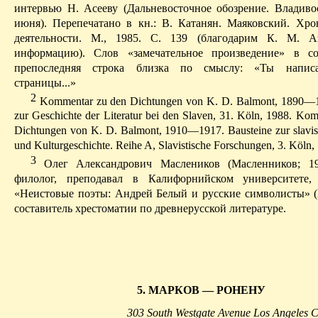
интервью Н. Асееву (Дальневосточное обозрение.
Владивос
июня).
Перепечатано в кн.: В. Катанян. Маяковский. Хр
деятельности. М., 1985. С. 139 (благодарим К. М.
А
информацию). Слов «замечательное произведение» в со
препоследняя
строка близка по смыслу: «Ты написа
страницы...»
2
Kommentar zu den Dichtungen von K. D. Balmont, 1890—1
zur Geschichte der Literatur bei den Slaven, 31. Kӧln, 1988. Ko
Dichtungen von K. D. Balmont, 1910—1917. Bausteine zur slavis
und Kulturgeschichte. Reihe A, Slavistische Forschungen, 3.
Kӧln
,
3
Олег Александрович Маслеников (Масленников; 
филолог, преподавал в Калифорнийском университете,
«Неистовые поэты: Андрей Белый и русские символисты» (Б
составитель хрестоматии по древнерусской литературе.
5.
МАРКОВ
—
РОНЕНУ
303 South Westgate Avenue Los Angeles C