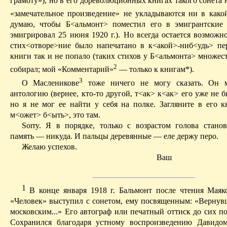
грамоту»), но в его дореволюционных книгах такого сонета н
«замечательное произведение» не укладываются ни в какой
думаю, чтобы Б<
альмонт
> поместил его в эмигрантские
эмигрировал 25 июня 1920 г.). Но всегда остается возможно
стих<
о­творе
>
ние
было напечатано в к<
акой
>-
ниб
<
удь
> пе
книги так и не попало (таких стихов у
Б
<
альмонта
> множест
2
собирал; мой «Комментарий»
— только к книгам*).
3
О Масленикове
тоже ничего не могу сказать. Он 
антологию (вернее, кто-то другой,
т<
ак
> к<
ак
> его уже не 
но я не мог ее найти у себя на полке. Загляните в его к
м<
ожет
> б<
ыть
>, это там.
Sorry
. Я в порядке, только с возрастом голова станов
память — никуда. И пальцы деревянные — еле держу перо.
Желаю успехов.
Ваш
1
В
конце января 1918 г. Бальмонт после чтения Мая
«Человек» выступил с сонетом, ему посвященным: «Вернув
московским...» Его автограф или печатный оттиск до сих п
Сохранился благодаря устному воспроизведению Давид