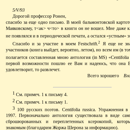
5/V/93
Дорогой профессор
Ронен
,
c
пасибо
за еще одно письмо. В моей
бальмонтовской
картот
Маяковскому,
т<
ак
> ч<то> в книги он не вошел. Мне даже к
не появлялся и в периодической печати, а остался «устным» 
2
Спасибо и за участие в моем Festschrift.
Я еще не зн
участников (книга выйдет, вероятно, летом), но всем им (в то
полагается составленная мною антология (
in
MS) «
Centifolia
первой возможности пошлю ее Вам и надеюсь, что она 
удовлетворит, то развлечет.
Всего хорошего
Вл
1
С
м. примеч. 1 к письму 4.
2
С
м. примеч. 1 к письму 1.
3
100 русских поэтов.
Centifolia
russica
. Упражнения в 
1997. Первоначально антология существовала в виде с
сброшюрованных и переплетенных ксерокопий, кото
знакомым (благодарим Жоржа
Шерона
за информацию).