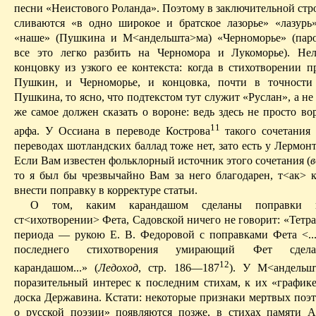
песни «Неистового Роланда
». Поэтому в заключительной стр
сливаются «в одно широкое и братское
лазорье
» «лазурь
«наше» (Пушкина и М<
андельшта
>
ма
) «
Черноморье
» (
пар
все это легко разбить на
Черномора
и Лукоморье). Нел
концовку из узкого ее контекста: когда в стихотворении п
Пушкин, и
Черноморье
, и концовка, почти в точности
Пушкина, то ясно, что подтекстом тут служит «Руслан», а не
же самое должен сказать о вороне: ведь здесь не просто во
11
арфа. У
Оссиана
в переводе Кострова
такого сочетания 
переводах шотландских баллад тоже нет, зато есть у Лермонт
Если Вам известен фольклорный источник этого сочетания (
в
то я был бы чрезвычайно Вам за него благодарен,
т<
ак
> 
внести поправку в корректуре статьи.
О том, каким карандашом сделаны поправки 
ст
<
ихотворении
> Фета, Садовской ничего не говорит: «Тетр
периода — рукою Е. В. Федоровой с поправками Фета <...
последнего стихо­творения умирающий Фет сдел
12
карандашом...» (
Ледоход
, стр. 186—187
). У М<
андельш
поразительный интерес к последним стихам, к их «графике
доска Державина. Кстати: некоторые признаки мертвых поэт
о русской поэзии» появляются позже, в стихах памяти А