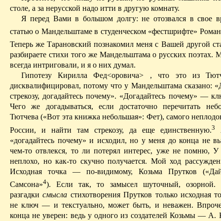
столе, а
за
нерусской надо
итти
в другую комнату.
Я перед Вами в большом долгу: не отозвался в свое 
статью о Мандельштаме в студенческом «
фестшрифте
» Роман
Т
еперь же
Тарановский
познакомил меня с Вашей другой ст
разбираете стихи того же Мандельштама о русских поэтах. 
всегда интриговали, и я о них думал.
Гипотезу Кирилла
Фед
<
оровича
>
,
что это из Тютч
дисквалифицировал, потому что у Мандельштама сказано: «
стрекозу
, догадайтесь почему». «Догадайтесь почему» — кл
Чего же догадываться, если достаточно перечитать не
Тютчева («Вот эта книжка небольшая»:
Фет), самого неплодо
3
России, и найти там стрекозу, да еще единственную.
Я
«догадайтесь почему» и исходил, но у меня до конца не 
чем-то отвлекся, то ли потерял интерес, уже не помню, 
неплохо, но как-то скучно получается.
Мой ход рассуждени
Исходная точка — по-видимому, Козьма Прутков («Да
4
Самсона»
). Если так, то замысел шуточный, озорной.
разгадки
смысла
стихотворения Прутков только исходная то
не ключ — и текстуально, может быть, и неважен. Впроче
конца не уверен: ведь у одного из создателей Козьмы — А.