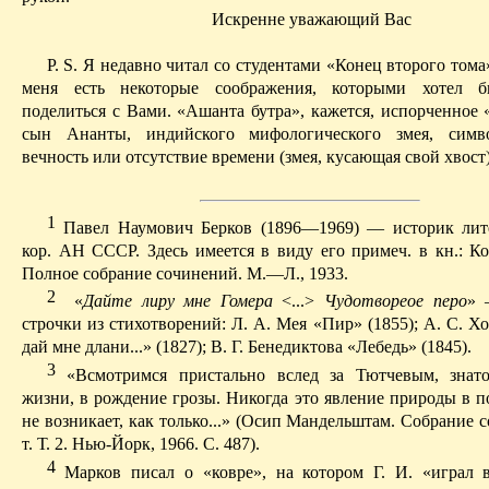
Искренне
уважающий
Вас
P. S. Я недавно читал со студентами «Конец второго тома
меня есть некоторые соображения, которыми хотел б
поделиться с Вами. «
Ашанта
бутра
», кажется, испорченное 
сын
Ананты
, индийского мифологического змея, симв
вечность или отсутствие времени (змея, кусающая свой хвост)
1
Павел Наумович Берков (1896—1969) — историк лит
кор
. АН СССР. Здесь имеется в виду его примеч.
в
кн.: Ко
Полное собрание сочинений. М.—Л., 1933.
2
«
Дайте лиру мне Гомера
<...>
Чудотвореое
перо
» 
строчки из стихотворений: Л. А.
Мея
«Пир» (1855); А. С. Х
дай мне длани...» (1827); В. Г.
Бенедиктова
«Лебедь» (1845).
3
«Всмотримся пристально вслед за Тютчевым, знато
жизни, в рождение грозы. Никогда это явление природы в п
не возникает, как только...»
(Осип Мандельштам.
Собрание с
т. Т. 2. Нью-Йорк, 1966.
С. 487).
4
Марков писал о «ковре», на котором Г. И. «играл в