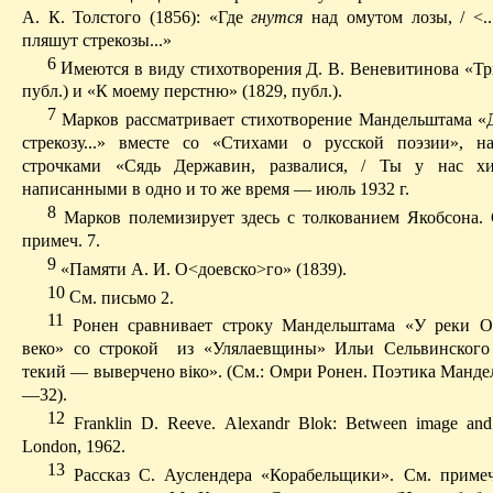
А. К. Толстого (1856): «Где
гнутся
над омутом лозы, / <..
пляшут стрекозы...»
6
И
меются в виду стихотворения Д. В. Веневитинова «Тр
публ
.) и «К мое­му перстню» (1829,
публ
.).
7
Марков рассматривает стихотворение Мандельштама «
стрекозу
...» вместе со «Стихами о русской поэзии», н
строчками «Сядь Державин,
развалися
, / Ты у нас хит
написанными в одно и то же время — июль 1932 г.
8
Марков полемизирует здесь с толкованием Якобсона. 
примеч. 7.
9
«Памяти А. И. О<
доевско
>го» (1839).
10
С
м. письмо 2.
11
Ронен
сравнивает строку Мандельштама «У реки О
веко» со строкой
из «
Улялаевщины
» Ильи Сельвинского
текий
— выверчено
в
i
ко
».
(
См
.:
Омри
Ронен
.
Поэтика
Манде
—32).
12
Franklin D. Reeve. Alexandr Blok: Between image and
London
, 1962.
13
Рассказ С.
Ауслендера
«Корабельщики». См. примеч