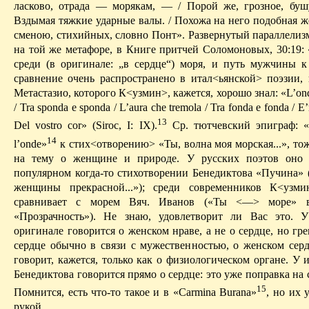
ласково, отрада — морякам, — / Порой же, грозное, бушу
Вздымая тяжкие ударные валы.
/ Похожа на него подобная ж
сменою, стихийных, словно
Понт
». Развернутый параллелиз
на той же метафоре, в Книге притчей Соломоновых, 30:19: 
среди
(
в
оригинале: „в сердце“) моря, и путь мужчины к
сравнение очень распространено в
итал
<
ьянской
> поэзии,
Метастазио
, которого
К
<
узмин
>, кажется, хорошо знал:
«
L’on
/
Tra
sponda
e
sponda
/
L’aura
che
tremola
/
Tra
fonda
e
fonda
/
E
13
Del
vostro
cor
» (
Siroc
, I:
IX).
С
р.
тютчевский
эпиграф: «
14
l’onde
»
к стих<о­творению> «Ты, волна моя морская...», т
на тему о женщине и природе. У русских поэтов оно в
популярном когда-то стихотворении
Бенедиктова
«Пучина» (
женщины прекрасной...»); среди современников
К
<
узми
сравнивает с морем
Вяч
. Иванов («Ты <—> море»
«Прозрачность»). Не знаю, удовлетворит ли Вас это.
оригинале говорится о женском нраве, а не о сердце, но гр
сердце обычно в связи с мужественностью, о женском сер
говорит, кажется, только как о физиологическом органе. У 
Бенедиктова
говорится прямо о сердце: это уже поправка на 
15
Помнится, есть что-то такое и в «
Carmina
Burana
»
, но их 
рукой.