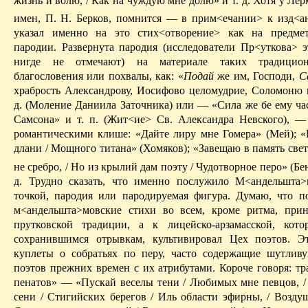
жизнь и волю, / Как на чуждую мне долю» и т. д. Хотя у
Лер
имен, П. Н. Берков, помнится — в прим<
ечании
> к
изд
<
а
указал именно на это стих<отворение> как на предм
пародии. Развернута пародия (исследователи
Пр
<
уткова
> э
нигде не отмечают) на материале таких традицио
благословения или похвалы, как: «
Подай
же им, Господи,
С
храбрость Александрову,
Иосифово
целомудрие,
Соломоню
м
д. (Моление Даниила Заточника) или — «Сила же
бе
ему ча
Самсона» и т. п. (Жит<
ие
> С
в. Александра Невского), 
романтическими клише: «Дайте лиру мне Гомера» (
Мей
); 
длани / Мощного титана» (Хомяков); «Завещаю в память свету,
не
сребро
, / Но из
крылий
дам поэту / Чудо­творное перо» (Бе
д. Трудно сказать, что именно послужило М<
андельшта
>
точкой, пародия или пародируемая фигура. Думаю, что
п
м<
андельшта
>
мовские
стихи во всем, кроме ритма, прин
прутковской
традиции, а к
лицейско-арзамасской
, кото
сохранившимся отрывкам, культивировал Цех поэтов. Э
куплеты о собратьях по перу, часто содержащие
шутлив
поэтов прежних времен с их атрибутами. Короче говоря: т
пенатов» — «Пускай веселы тени / Любимых мне певцов, 
сени / Стигийских берегов
/ И
ль области
эфирны
, / Возду