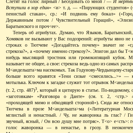
Слетят на голос лирный / Беседовать со мной / —
И
мертв
Вступили в хор един
» <и> т. д. — «Пирующих студентов» 
пенистый стакан», ср.: «И подвинь ему бокал» («Горо
Державиным потом / Чувствительный Гораций», «
Элизи
Баратынского и
проч
<ее>.
Теперь об атрибутах. Думаю, что Языков, Баратынский
Хомяков не вызывают у Вас подозрений: атрибуты явно не 
строках о Тютчеве «Догадайтесь почему» значит не «г
стрекоза?», а «почему именно стрекозу?». Эпигон дал бы
Т<
нибудь мыслящий тростник или громокипящий кубок.
М
называет не общее, а свое: стрекоза ведь одно из самых расп
М<
андельшта
>
ма
насекомых. Так
Годунову-Чердынцеву-ста
больше всего нравятся «Тени сизые <смесились...>» — к
мотылька. Ключом к загадке служит тот отрывок М<
андель
3
(т. 2, стр. 487)
, который я цитирую в статье. По-видимому, 
«заготовкам» «Разговора о Данте» (см. т. 2, <стр.> 
«проходящей мимо и обходящей стороной»). Сюда же относи
Тютчева в прозе М<
андельшта
>
ма
(«Литературная Моск
мглистый и ненастный. / Чу, не жаворонка ль глас? / Ги
звучный, ясный, / Он всю душу мне потряс». Т<о>
е<
сть
>: 
голос жаворонка — в ненастье, в грозу. В не­оконче