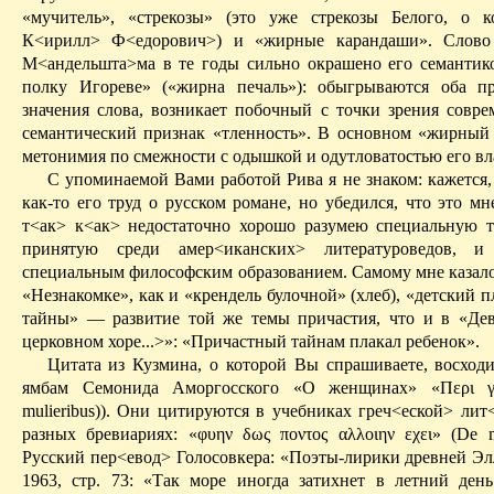
«мучитель», «стрекозы» (это уже стрекозы Белого, о 
К<
ирилл
>
Ф
<
едорович
>) и «жирные карандаши». Слов
М<
андельшта
>
ма
в те годы сильно окрашено его семантик
полку Игореве» («жирна печаль»): обыгрываются оба п
значения слова, возникает побочный с точки зрения совре
семантический признак «тленность». В основном «жирны
метонимия по смежности с одышкой и одутловатостью его вл
С упоминаемой Вами работой
Рива
я не знаком: кажется
как-то его труд о русском романе, но убедился, что это мн
т<
ак
> к<
ак
> недостаточно хорошо разумею специальную 
принятую среди
амер
<
иканских
> литературоведов, и
специальным философским образованием.
Самому мне казало
«Незнакомке», как и «крендель булочной» (хлеб), «детский п
тайны» — развитие той же темы причастия, что и в «Де
церковном хоре...>»:
«Причастный тайнам плакал ребенок».
Цитата из Кузмина, о которой Вы спрашиваете, восходит
ямбам
Семонида
Аморгосского
«О женщинах» «
Περι
mulieribus
)).
Они цитируются в учебниках
греч<
еской
> лит
разных
бревиариях
: «
φυην
δως
ποντος
αλλοιην
εχει
» (
De
Русский
пер<
евод
> Голосовкера: «Поэты-лирики древней Эл
1963, стр. 73: «Так море иногда затихнет в летний ден