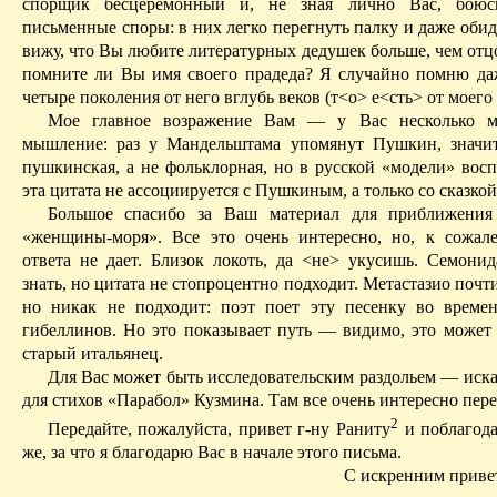
спорщик бесцеремонный и, не зная лично Вас, боюс
письменные споры: в них легко перегнуть палку и даже обид
вижу, что Вы любите литературных дедушек больше, чем отц
помните ли Вы имя своего прадеда? Я случайно помню д
четыре поколения от него вглубь веков (т<о>
е<
сть
> от моего
Мое главное возражение Вам — у Вас несколько ма
мышление: раз у Мандельштама упомянут Пушкин, значи
пушкин­ская, а не фольклорная, но в русской «модели» вос
эта цитата не ассоциируется с Пушкиным, а только со сказкой
Большое спасибо за Ваш материал для приближения
«женщины-моря». Все это очень интересно, но, к сожал
ответа не дает. Близок локоть, да <не> укусишь.
Семонид
знать, но цитата не стопроцентно подходит.
Метастазио
почти
но никак не подходит: поэт поет эту песенку во време
гибеллинов. Но это показывает путь — видимо, это может 
старый итальянец.
Для Вас может быть исследовательским раздольем — иска
для стихов «Парабол» Кузмина. Там все очень интересно пер
2
Передайте, пожалуйста, привет г-ну Раниту
и поблагода
же, за что я благодарю Вас в начале этого письма.
С искренним приве