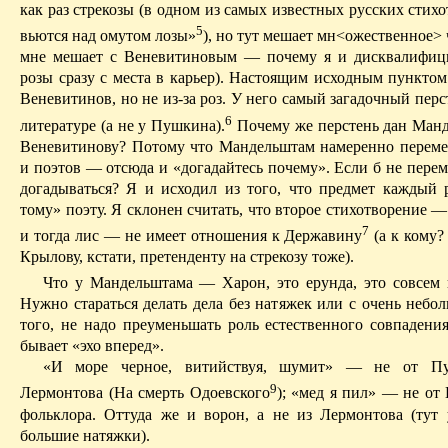
как раз стрекозы (в одном из самых известных русских стих
5
вьются над омутом лозы»
), но тут мешает
мн
<
ожественное
> 
мне мешает с Веневитиновым — почему я и дисквалифи
розы сразу с места в карьер). Настоящим исходным пунктом
Веневитинов, но не из-за роз. У него самый загадочный перс
6
литературе (а не у Пушкина).
П
очему же перстень дан Ман
Веневитинову? Потому что Мандельштам намеренно перем
и поэтов — отсюда и «догадайтесь почему». Если б не перем
догадываться? Я и исходил из того, что предмет каждый р
тому» поэту. Я склонен считать, что второе стихотворение —
7
и тогда лис — не имеет отношения к Державину
(а к кому?
Крылову, кстати, претенденту на стрекозу тоже).
Что у Мандельштама — Харон, это ерунда, это совсем 
Нужно стараться делать дела без натяжек или
с
очень небол
того, не надо преуменьшать роль естественного совпадения
бывает «эхо вперед».
«И море черное, витийствуя, шумит» — не от Пу
9
Лермонтова (На смерть Одоевского
); «мед я пил» — не от
фольклора. Оттуда же и ворон, а не из Лермонтова (тут
большие натяжки).