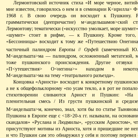
Лермонтовский
источник стиха «И море черное, витий
мне известен, говорилось о нем и в семинарии К<
ирилла
>
Ф
1968 г. В свою очередь он восходит к Пушкину.
грамматически (дее­причастие) м<
андельшамов
>
ский
сти
Лермонтову; тематически («искусство умолкает, море шумит»
«шумит» стоит в рифме, — к Пушкину.
Кроме того, 
«Бессонницы» восходит к тому же «Путешествию Онегин
частичный палиндром
Евро
пы //
Орфе
й (замеченный Ю
М<
андельшта
>
ма
— палиндром, осложненный метатезой, м
тоже пушкинского происхождения. Другие отзвуки 
«П<
утешествия
> О
<
негина
>» находим в некото
М<
андельшта
>
ма
на тему «театрального разъезда».
Концовка «
Ариоста
» восходит к конкретному пушкинско
а не к общефольклорному «по усам текло, а в рот не попало
стихотворении сливаются
Ариост
и Пушкин: «На я
пленительная смесь
/ И
з грусти пушкинской и средизе
М<
андельшта
>м, конечно, знал, хотя бы по статье Тынянов
Пушкина в Европе еще с <18>20-х гг. называли, на основан
скандалов» «Руслана и Людмилы», «русским
Ариостом
», ч
присутствуют мотивы из
Ариоста
, хотя и пришедшие не не
и что Пушкин сам это обнаружил у себя и поэтому перевел 