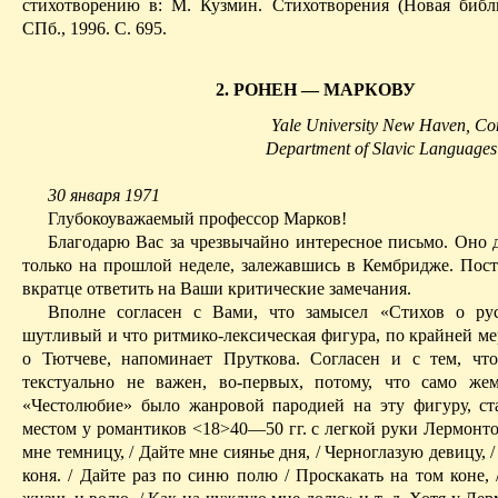
стихотворению в: М. Кузмин. Стихотворения (Новая библи
СПб., 1996. С. 695.
2. РОНЕН — МАРКОВУ
Yale University New Haven, Co
Department of Slavic Languages 
30 января 1971
Глубокоуважаемый профессор Марков!
Благодарю Вас за чрезвычайно интересное письмо. Оно 
только на прошлой неделе, залежавшись в Кембридже. Пост
вкратце ответить на Ваши критические замечания.
Вполне согласен с Вами, что замысел «Стихов о рус
шутливый и что ритмико-лексическая фигура, по крайней ме
о Тютчеве, напоминает Пруткова. Согласен и с тем, чт
текстуально не важен, во-первых, потому, что само
жем
«Честолюбие» было жанровой пародией на эту фигуру, 
местом у романтиков <18>40—50 гг. с легкой руки Лермонто
мне темницу, / Дайте мне сиянье дня, / Черноглазую девицу, 
коня. / Дайте раз по синю полю / Проскакать на том коне, 