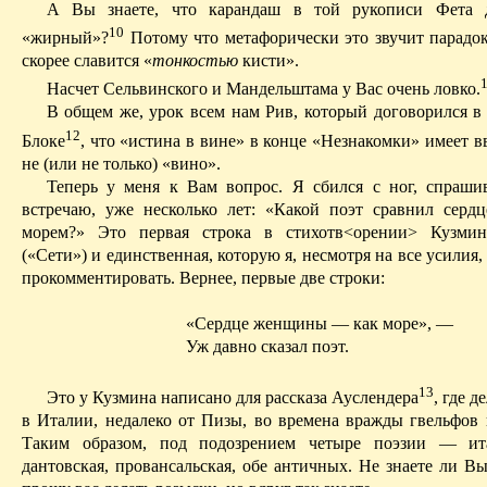
А Вы знаете, что карандаш в той рукописи Фета д
10
«жирный»?
П
отому что метафорически это звучит парадо
скорее славится «
тонкостью
кисти».
Насчет Сельвинского и Мандельштама у Вас очень ловко.
В общем же, урок всем нам
Рив
, который договорился в
12
Блоке
, что «истина в вине» в конце «Незнакомки»
имеет в
не (или не только) «вино».
Теперь у меня к Вам вопрос. Я сбился с ног, спрашив
встречаю, уже несколько лет: «Какой поэт сравнил сер
морем?» Это первая строка в
стихотв
<
орении
> Кузмин
(«Сети») и единственная, которую я, несмотря на все усилия,
прокомментировать. Вернее, первые две строки:
«Сердце женщины — как море», —
Уж давно сказал поэт.
13
Это у Кузмина написано для рассказа Ауслендера
, где 
в Италии, недалеко от Пизы, во времена вражды гвельфов 
Таким образом, под подозрением четыре поэзии — ит
дантовская
, провансальская, обе античных. Не знаете ли В