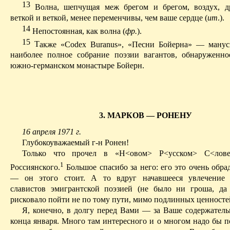
13
Волна, шепчущая меж брегом и брегом, воздух, 
веткой и веткой, менее
переменчивы
, чем ваше сердце (
ит
.).
14
Непостоянная, как волна (
фр.
).
15
Т
акже «
Codex
Buranus
», «Песни
Бойерна
» — мануск
наиболее полное собрание поэзии вагантов, обнаруженно
южно-германском монастыре
Бойерн
.
3. МАРКОВ — РОНЕНУ
16 апреля 1971 г.
Глубокоуважаемый г-н
Ронен
!
Только что прочел в «Н<
овом
> Р<
усском
> С
<лов
1
Росcиянского.
Большое спасибо за него: его это очень обрад
— он этого стоит. А то вдруг начавшееся увлечение 
славистов эми­грантской поэзией (не было ни гроша, да
рисковало пойти не по тому пути, мимо подлинных ценносте
Я, конечно, в долгу перед Вами — за Ваше содержатель
конца января. Много там интересного и о многом надо бы п