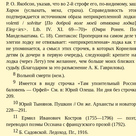
Р. О. Якобсон, указав, что во 2-й строфе его, по-видимому, з
Харон
(услы
ха
ть, ме
ха
, стр
ах
а).
Справедливость это
подтверждается источником образа неприкрепленной лодки: 
volenti
/
solvitur
[
По доброй воле моей отвязана лодка
Eleg
<
ies
>
.
Lib
.
IV. XI. 69—70)» (
Омри
Ронен
. По
Мандельштама.
С. 18).
Синтаксис
Проперция
на самом деле 
элегии лодку не отвязывает: «неприкрепленная» лодка как 
не упоминается, а смысл этих строчек, в которых
Корнели
детям (к дочери в первую очередь), следующий: крепите 
лодка (через Лету) тем желаннее, чем больше моих близких
судьбу. (Благодарим за это разъяснение А. К. Гаврилова).
8
Вольной смерти (
нем
.).
9
И
меется в виду строчка «Там упоительный Росси
баловень — Орфей» См. в: Юрий
Олеша
. Ни дня без строчк
209.
10
Юрий
Тынянов
. Пушкин // Он же. Архаисты и новаторы
228—291.
11
Ермил
Иванович Костров (1755—1796) — поэт,
переводил поэмы
Оссиана
с
французского
прозой (1792).
12
Б. Садовской. Ледоход.
Пг
., 1916.