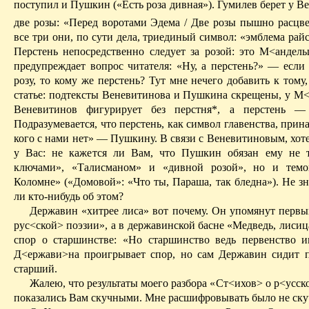
поступил и Пушкин («Есть роза дивная»). Гумилев берет у
Ве
две розы: «Перед воротами Эдема
/ Д
ве розы пышно расцв
все три они, по сути дела, триединый символ: «эмблема
рай
Перстень непосредственно следует за розой: это М<
андель
преду­преждает вопрос читателя: «Ну, а перстень?» — если
розу, то кому же перстень? Тут мне нечего добавить к тому,
статье: подтексты Веневитинова и Пушкина скрещены, у М
Веневитинов фигурирует без перстня*, а перстень — 
Подразумевается, что перстень, как символ главенства, прин
кого с нами нет» — Пушкину.
В связи с Веневитиновым, хот
у Вас: не кажется ли Вам, что Пушкин обязан ему не 
ключами», «Талисманом» и «дивной розой», но и тем
Коломне» («Домовой»:
«Что ты, Параша, так бледна»).
Не
зн
ли кто-нибудь об этом?
Державин «хитрее лиса» вот почему. Он упомянут первы
рус<
ской
> поэзии», а в державинской басне «Медведь, лисиц
спор о старшинстве: «Но старшинство ведь первенство и
Д<
ержави
>
на проигрывает
спор, но сам Державин сидит 
старший.
Жалею, что результаты моего разбора «
Ст
<
ихов
> о
р
<
усск
показались Вам скучными. Мне расшифровывать было не ску