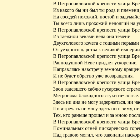
В Петропавловской крепости улица Вре
Из какого бы ни был ты рода и племени
На соседей похожий, постой и задумай
Ты всего лишь прохожий недолгий на у
В Петропавловской крепости улица Вре
Из таежной веками вела она темени
Двухголового кочета с тощими перьями
От уездного царства к великой империи
В Петропавловской крепости улица Вр
Равнодушной Неве придает ускорение,
Направляясь навстречу земному враще
И не будет обратно уже возвращения.
В Петропавловской крепости улица Вр
Звон задевшего саблю гусарского стрем
Метронома блокадного стуки нечастые.
Здесь ни дня не могу задержаться, ни час
Повстречать не могу здесь ни в зиму, ни
Тех, кто раньше прошел и за мною после
В Петропавловской крепости улица Вр
Поминальных огней
пискаревских
горе
Над травою могил, что
закопаны
наскор