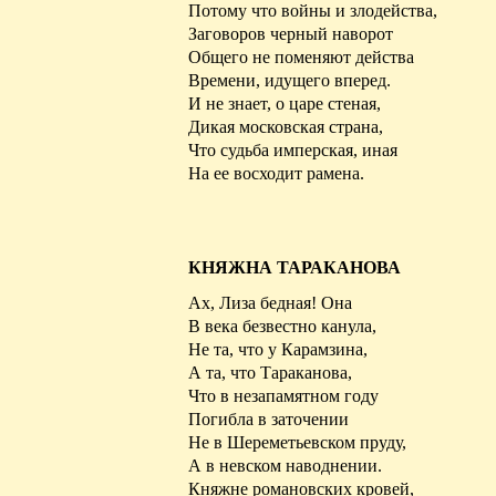
Потому что войны и злодейства,
Заговоров черный
наворот
Общего не поменяют действа
Времени, идущего вперед.
И не знает, о царе стеная,
Дикая московская страна,
Что судьба имперская, иная
На ее восходит рамена.
КНЯЖНА ТАРАКАНОВА
Ах, Лиза бедная! Она
В века безвестно канула,
Не та, что у Карамзина,
А та, что Тараканова,
Что в незапамятном году
Погибла в заточении
Не в Шереметьевском пруду,
А в невском наводнении.
Княжне романовских кровей,