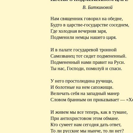
В.
Биткиновой
Нам священник говорил на обедне,
Будто в царстве-государстве соседнем,
Где холодная вечерняя заря,
Подменили немцы нашего царя.
И в палате государевой тронной
Самозванец тот сидит подмененный.
Подмененный
нами правит на Руси.
Ты нас, Господи, помилуй и спаси.
У него простолюдина ручищи,
И болотные на нем сапожищи.
Величать себя на западный манер
Словом
бранным он приказывает — «
Х
И живем мы все теперь, как в тумане,
При
антихристовом
этом обмане.
Кто сумеет нам сегодня дать ответ,
То ли русские мы нынче, то ли нет?