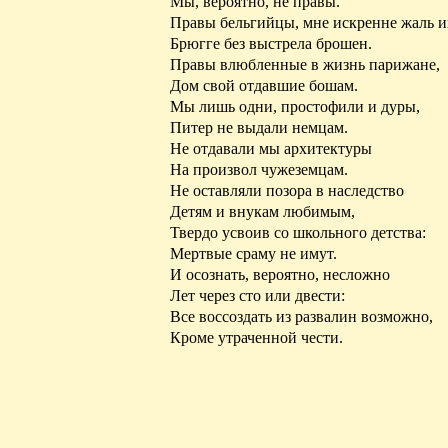
Мы, вероятно, не правы.
Правы бельгийцы, мне искренне жаль 
Брюгге без выстрела брошен.
Правы влюбленные в жизнь парижане,
Дом свой
отдавшие
бошам.
Мы лишь одни,
простофили
и дуры,
Питер не выдали немцам.
Не отдавали мы архитектуры
На произвол чужеземцам.
Не оставляли позора в наследство
Детям и внукам любимым,
Твердо
усвоив со школьного детства:
Мертвые сраму не
имут
.
И осознать, вероятно, несложно
Лет через сто или двести:
Все воссоздать из развалин возможно,
Кроме утраченной чести.