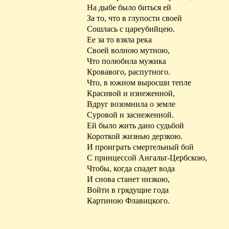
На дыбе было биться ей
За то, что в глупости своей
Сошлась с цареубийцею.
Ее за то взяла река
Своей волною мутною,
Что полюбила мужика
Кровавого, распутного.
Что, в южном выросши тепле
Красивой и изнеженной,
Вдруг возомнила о земле
Суровой и заснеженной.
Ей было жить дано судьбой
Короткой жизнью дерзкою.
И проиграть смертельный бой
С принцессой
Ангальт-Цербскою
,
Чтобы, когда спадет вода
И снова станет низкою,
Войти в
грядущие
года
Картиною
Флавицкого
.