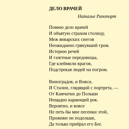
ДЕЛО ВРАЧЕЙ
Наталье
Рапопорт
Помню дело врачей
И объятую страхом столицу,
Меж январских снегов
Неожиданно грянувший гром.
Истерию речей
И газетные передовицы,
Где клеймили врагов,
Подстрекая
людей на погром.
Виноградов, и Вовси,
И Сталин, глядящий с портрета, —
От Камчатки до Польши
Нещадно карающий рок.
Вероятно, и вовсе
Не петь бы мне песенки этой,
Проживи он подольше,
Да только прибрал его Бог.