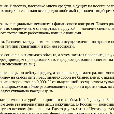
ия. Известно, насколько много средств, идущих на восстановл
хих людях, и если наш всенародно любимый президент подберет 
нужны специальные механизмы финансового контроля. Такого ро
ерии по современным стандартам, а с другой — наличие специал
«ответственных работников» концы с концами.
ени. Различие между возможностями осуществления контроля в 
ии тел при гравитации и при невесомости.
 социально значимого объекта, а затем захотел проверить, не у
перед приездом проверяющих это народное достояние взлетает на
ы неопознанных лиц.
 не спецы по дебету-кредиту, а заплечных дел мастера, они мог
яние» на самом деле представляло собой не бизнес-центр с аквап
едение которой стоило 0,0001% от выделенной государством сумм
ть широкомасштабное расследование под огнем противника, да 
 воздух буквально каждый день.
давать помощь натурой — кирпичом и хлебом. Как бедняку на Зап
мом деле эта альтернатива лишь кажущаяся. В России — экономи
уться потоком финансовым. Где-то (пусть хоть на Чукотке у губ
офинансирована закупка для Чечни соответствующих товаров. А э