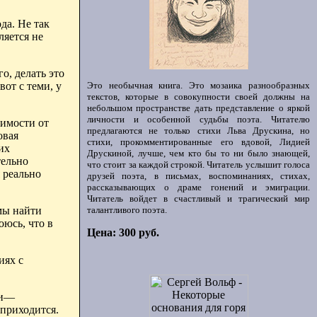
да. Не так
ляется не
о, делать это
от с теми, у
Это необычная книга. Это мозаика разнообразных
текстов, которые в совокупности своей должны на
небольшом пространстве дать представление о яркой
личности и особенной судьбы поэта. Читателю
симости от
предлагаются не только стихи Льва Друскина, но
овая
стихи, прокомментированные его вдовой, Лидией
их
Друскиной, лучше, чем кто бы то ни было знающей,
тельно
что стоит за каждой строкой. Читатель услышит голоса
 реально
друзей поэта, в письмах, воспоминаниях, стихах,
рассказывающих о драме гонений и эмиграции.
Читатель войдет в счастливый и трагический мир
мы найти
талантливого поэта.
оюсь, что в
Цена: 300 руб.
иях с
ми—
 приходится.