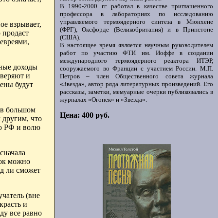
В 1990-2000 гг. работал в качестве приглашенного
профессора в лабораториях по исследованию
управляемого термоядерного синтеза в Мюнхене
ое взрывает,
(ФРГ), Оксфорде (Великобритания) и в Принстоне
 продаст
(США).
 евреями,
В настоящее время является научным руководителем
работ по участию ФТИ им. Иоффе в создании
международного термоядерного реактора ИТЭР,
яные доходы
сооружаемого во Франции с участием России. М.П.
оверяют и
Петров – член Общественного совета журнала
«Звезда», автор ряда литературных произведений. Его
дены будут
рассказы, заметки, мемуарные очерки публиковались в
журналах «Огонек» и «Звезда».
 в большом
Цена: 400 руб.
 другим, что
ю РФ и волю
 сначала
док можно
яд ли сможет
чатель (вне
красть и
ду все равно