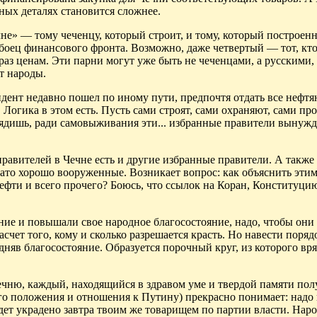
ьных деталях становится сложнее.
не» — тому чеченцу, который строит, и тому, который построенн
боец финансового фронта. Возможно, даже четвертый — тот, кто
аз ценам. Эти парни могут уже быть не чеченцами, а русскими,
т народы.
идент недавно пошел по иному пути, предпочтя отдать все нефт
 Логика в этом есть. Пусть сами строят, сами охраняют, сами пр
Глядишь, ради самовыживания эти... избранные правители вынуж
равителей в Чечне есть и другие избранные правители. А также
зато хорошо вооруженные. Возникает вопрос: как объяснить этим
ефти и всего прочего? Боюсь, что ссылок на Коран, Конституци
ние и повышали свое народное благосостояние, надо, чтобы они
счет того, кому и сколько разрешается красть. Но навести поря
няв благосостояние. Образуется порочный круг, из которого вр
чню, каждый, находящийся в здравом уме и твердой памяти полу
ого положения и отношения к Путину) прекрасно понимает: надо 
удет украдено завтра твоим же товарищем по партии власти. Наро