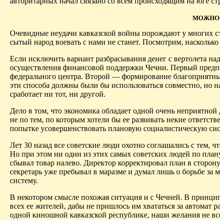
авторитарных начал связано со всем происходящим на юге с
МОЖНО 
Очевидные неудачи кавказской войны порождают у многих с
сытый народ воевать с нами не станет. Посмотрим, наскольк
Если исключить вариант разбрасывания денег с вертолета на
осуществления финансовой поддержки Чечни. Первый предп
федерального центра. Второй — формирование благоприятных
эти способа должны были бы использоваться совместно, но н
сработает ни тот, ни другой.
Дело в том, что экономика обладает одной очень неприятной 
не по тем, по которым хотели бы ее развивать некие ответст
попытке усовершенствовать плановую социалистическую сис
Лет 30 назад все советские люди охотно соглашались с тем, ч
Но при этом ни один из этих самых советских людей по плану
сбывал товар налево. Директор корректировал план в сторон
секретарь уже пребывал в маразме и думал лишь о борьбе за 
систему.
В некотором смысле похожая ситуация и с Чечней. В принципе
всех ее жителей, дабы не пришлось им хвататься за автомат р
одной киношной кавказской республике, наши желания не вс