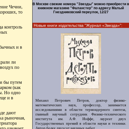
В Москве свежие номера "Звезды" можно приобрести в
ение Чечни,
книжном магазине "Фаланстер" по адресу Малый
хороших, то
Гнездниковский переулок, 12/27
Новые книги издательства "Журнал «Звезда»":
да контроль
ьных
обычных и в
крали ли
 воздух по
ли бы путем
арком (как
ы. Но одно
еще и в
Михаил Петрович Петров, доктор физико-
математических наук, профессор, занимается
исследованиями в области термоядерного синтеза,
аде дают
главный научный сотрудник Физико-технического
ка рыночная,
института им. А.Ф. Иоффе, лауреат двух
ернатора
Государственных премий в области науки и техники.
Автор более двухсот научных работ.
то означает,