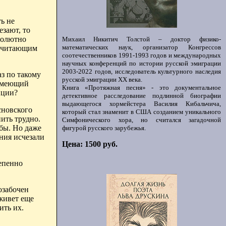
ь не
езают, то
солютно
Михаил Никитич Толстой – доктор физико-
математических наук, организатор Конгрессов
почитающим
соотечественников 1991-1993 годов и международных
научных конференций по истории русской эмиграции
2003-2022 годов, исследователь культурного наследия
з по такому
русской эмиграции ХХ века.
 имеющий
Книга «Протяжная песня» - это документальное
иции?
детективное расследование подлинной биографии
выдающегося хормейстера Василия Кибальчича,
сновского
который стал знаменит в США созданием уникального
ить трудно.
Симфонического хора, но считался загадочной
 бы. Но даже
фигурой русского зарубежья.
ния исчезали
Цена: 1500 руб.
тепенно
озабочен
 живет еще
ить их.