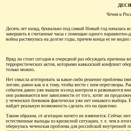
ДЕСЯ
Чечня и Рос
Десять лет назад, буквально под самый Новый год началась 
завершить в считанные часы с помощью одного парашютно-де
война растянулась на долгие годы, причем конца ее не видно 
Вряд ли стоит сегодня в очередной раз обсуждать причины в
террористиче­ских актов, которыми кавказский конфликт обер
только можно.
Нет смысла агитировать за какое-либо решение проблемы (мир
логове, равно как и к тому, чтобы вести с ним переговоры. 
события давно уже вышли из-под контроля и развиваются вне
они развиваются вне зависимости от того, хотят ли продолж
у чеченских боевиков фактически уже нет никакого выбора. Е
найдет реальную возможность сделать это на практике.
Таким образом, от агитации ничего не изменится. Сейчас инт
естественные выходы из кризисной ситуации, т. е. чем в ито
обернулась чеченская проблема для российской внутренней 