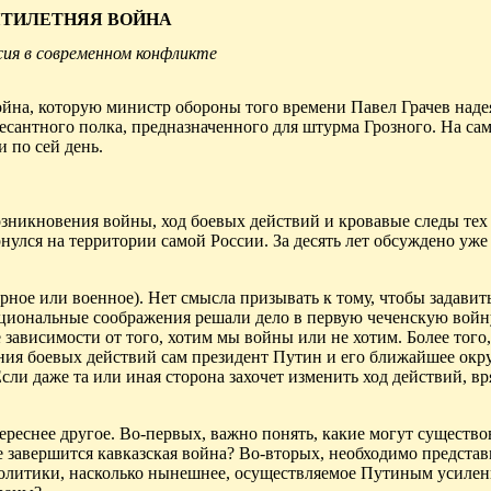
ТИЛЕТНЯЯ ВОЙНА
сия в современном конфликте
война, которую министр обороны того времени Павел Грачев наде
сантного полка, предназначенного для штурма Грозного. На сам
и по сей день.
озникновения войны, ход боевых действий и кровавые следы те
нулся на территории самой России. За десять лет обсуждено уже 
ное или военное). Нет смысла призывать к тому, чтобы задавить
Рациональные соображения решали дело в первую чеченскую войн
 зависимости от того, хотим мы войны или не хотим. Более того
ения боевых действий сам президент Путин и его ближайшее окр
сли даже та или иная сторона захочет изменить ход действий, вр
ереснее другое. Во-первых, важно понять, какие могут существо
ге завершится кавказская война? Во-вторых, необходимо представ
политики, насколько нынешнее, осуществляемое Путиным усилен