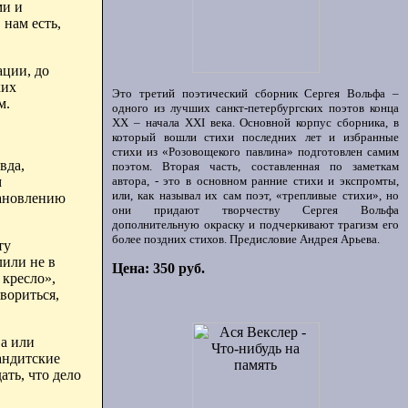
ми и
 нам есть,
ации, до
ких
Это третий поэтический сборник Сергея Вольфа –
м.
одного из лучших санкт-петербургских поэтов конца
ХХ – начала XXI века. Основной корпус сборника, в
который вошли стихи последних лет и избранные
стихи из «Розовощекого павлина» подготовлен самим
вда,
поэтом. Вторая часть, составленная по заметкам
м
автора, - это в основном ранние стихи и экспромты,
или, как называл их сам поэт, «трепливые стихи», но
тановлению
они придают творчеству Сергея Вольфа
дополнительную окраску и подчеркивают трагизм его
более поздних стихов. Предисловие Андрея Арьева.
ту
лили не в
Цена: 350 руб.
 кресло»,
вориться,
ва или
андитские
ать, что дело