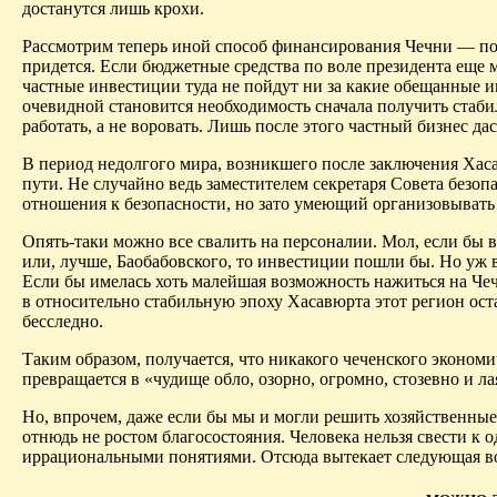
достанутся лишь крохи.
Рассмотрим теперь иной способ финансирования Чечни — пос
придется. Если бюджетные средства по воле президента еще м
частные инвестиции туда не пойдут ни за какие обещанные 
очевидной становится необходимость сначала получить стаб
работать, а не воровать. Лишь после этого частный бизнес дас
В период недолгого мира, возникшего после заключения Хаса
пути. Не случайно ведь заместителем секретаря Совета безо
отношения к безопасности, но зато умеющий организовывать
Опять-таки можно все свалить на персоналии. Мол, если бы 
или, лучше, Баобабовского, то инвестиции пошли бы. Но уж 
Если бы имелась хоть малейшая возможность нажиться на Чеч
в относительно стабильную эпоху Хасавюрта этот регион ост
бесследно.
Таким образом, получается, что никакого чеченского экономич
превращается в «чудище обло, озорно, огромно, стозевно и ла
Но, впрочем, даже если бы мы и могли решить хозяйственны
отнюдь не ростом благосостояния. Человека нельзя свести к 
иррациональными понятиями. Отсюда вытекает следующая воз