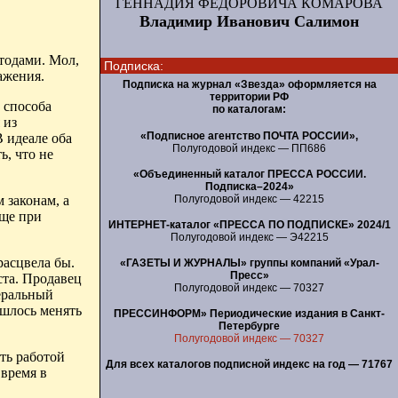
ГЕННАДИЯ ФЕДОРОВИЧА КОМАРОВА
Владимир Иванович Салимон
тодами. Мол,
Подписка:
ажения.
Подписка на журнал «Звезда» оформляется на
территории РФ
 способа
по каталогам:
 из
«Подписное агентство ПОЧТА РОССИИ»,
 идеале оба
Полугодовой индекс — ПП686
ь, что не
«Объединенный каталог ПРЕССА РОССИИ.
Подписка–2024»
Полугодовой индекс — 42215
 законам, а
еще при
ИНТЕРНЕТ-каталог «ПРЕССА ПО ПОДПИСКЕ» 2024/1
Полугодовой индекс — Э42215
расцвела бы.
«ГАЗЕТЫ И ЖУРНАЛЫ» группы компаний «Урал-
Пресс»
ста. Продавец
Полугодовой индекс — 70327
неральный
ишлось менять
ПРЕССИНФОРМ» Периодические издания в Санкт-
Петербурге
Полугодовой индекс — 70327
ть работой
Для всех каталогов подписной индекс на год — 71767
 время в