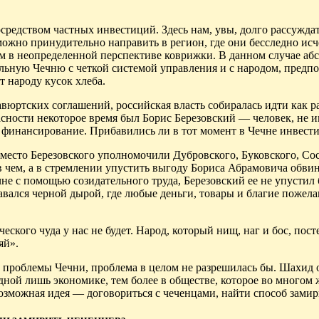
редством частных инвестиций. Здесь нам, увы, долго рассуждат
ожно принудительно направить в регион, где они бесследно исч
им в неопределенной перспективе коврижки. В данном случае аб
ильную Чечню с четкой системой управления и с народом, пред
т народу кусок хлеба.
вюртских соглашений, российская власть собиралась идти как ра
пасности некоторое время был Борис Березовский — человек, не
 финансирование. Прибавились ли в тот момент в Чечне инвест
вместо Березовского уполномочили Дубровского, Буковского, Со
в чем, а в стремлении упустить выгоду Бориса Абрамовича обвин
не с помощью созидательного труда, Березовский ее не упустил
авался черной дырой, где любые деньги, товары и благие пожела
еского чуда у нас не будет. Народ, который нищ, наг и бос, пос
яй».
е проблемы Чечни, проблема в целом не разрешилась бы. Шахид 
одной лишь экономике, тем более в обществе, которое во многом
можная идея — договориться с чеченцами, найти способ замир