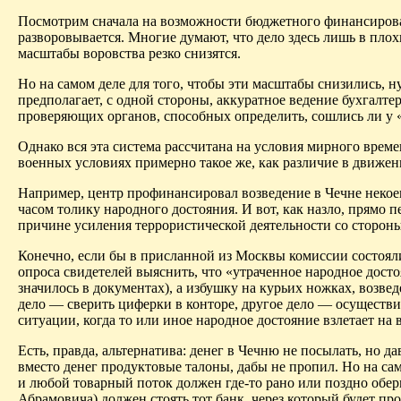
Посмотрим сначала на возможности бюджетного финансирован
разворовывается. Многие думают, что дело здесь лишь в пло
масштабы воровства резко снизятся.
Но на самом деле для того, чтобы эти масштабы снизились, 
предполагает, с одной стороны, аккуратное ведение бухгалт
проверяющих органов, способных определить, сошлись ли у 
Однако вся эта система рассчитана на условия мирного врем
военных условиях примерно такое же, как различие в движен
Например, центр профинансировал возведение в Чечне некоего
часом толику народного достояния. И вот, как назло, прямо 
причине усиления террористической деятельности со сторон
Конечно, если бы в присланной из Москвы комиссии состояли
опроса свидетелей выяснить, что «утраченное народное досто
значилось в документах), а избушку на курьих ножках, возв
дело — сверить циферки в конторе, другое дело — осуществи
ситуации, когда то или иное народное достояние взлетает на
Есть, правда, альтернатива: денег в Чечню не посылать, но 
вместо денег продуктовые талоны, дабы не пропил. Но на са
и любой товарный поток должен где-то рано или поздно оберн
Абрамовича) должен стоять тот банк, через который будет пр