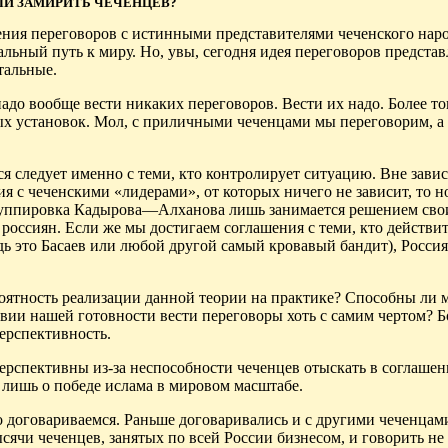
И ЗАМИРИТЬ ЧЕЧЕНЦЕВ?
дения переговоров с истинными представителями чеченского наро
альный путь к миру. Но, увы, сегодня идея переговоров представ
тальные.
адо вообще вести никаких переговоров. Вести их надо. Более тог
х установок. Мол, с приличными чеченцами мы переговорим, а в
ся следует именно с теми, кто контролирует ситуацию. Вне зави
я с чеченскими «лидерами», от которых ничего не зависит, то н
группировка Кадырова—Алханова лишь занимается решением сво
 россиян. Если же мы достигаем соглашения с теми, кто действи
дь это Басаев или любой другой самый кровавый бандит), Россия
роятность реализации данной теории на практике? Способны ли 
ии нашей готовности вести переговоры хоть с самим чертом? Б
ерспективность.
ерспективны из-за неспособности чеченцев отыскать в соглашен
 лишь о победе ислама в мировом масштабе.
о договариваемся. Раньше договаривались и с другими чеченца
ячи чеченцев, занятых по всей России бизнесом, и говорить не