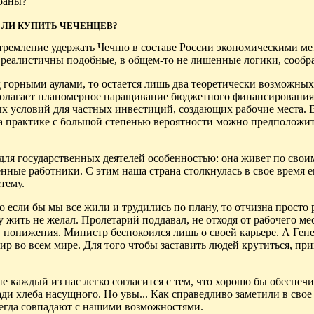
траны?
ЛИ КУПИТЬ ЧЕЧЕНЦЕВ?
тремление удержать Чечню в составе России экономическими ме
о реалистичны подобные, в общем-то не лишенные логики, сообр
д горными аулами, то остается лишь два теоретически возможных
олагает планомерное наращивание бюджетного финансирования
 условий для частных инвестиций, создающих рабочие места. В
а практике с большой степенью вероятности можно предположит
для государственных деятелей особенностью: она живет по своим
венные работники. С этим наша страна столкнулась в свое время 
тему.
то если бы мы все жили и трудились по плану, то отчизна просто 
 жить не желал. Пролетарий поддавал, не отходя от рабочего ме
у понижения. Министр беспокоился лишь о своей карьере. А Ге
мир во всем мире. Для того чтобы заставить людей крутиться, пр
 каждый из нас легко согласится с тем, что хорошо бы обеспечи
ади хлеба насущного. Но увы... Как справедливо заметили в свое
егда совпадают с нашими возможностями.