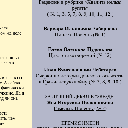
Рецензии в рубрике «Хвалить нельзя
ругать»
( №
1
,
3
,
5
,
7
,
8
,
9
,
10
,
11
,
12
)
ялся
Варвара Ильинична Заборцева
ом же деле
Пинега. Повесть (№ 1)
Елена Олеговна Пудовкина
Цикл стихотворений (№ 12)
х страшных
все, что
Иван Вячеславович Чеботарев
Очерки по истории донского казачества
 врага в его
в Гражданскую войну (№
7
,
8
,
9
,
10
,)
у. А сейчас
, фактически
ужение. Да и
ЗА ЛУЧШИЙ ДЕБЮТ В "ЗВЕЗДЕ"
яд ли она
Яна Игоревна Половинкина
Гамельн. Повесть (№ 7)
вать
ить, чем
ПРЕМИЯ ИМЕНИ
ие