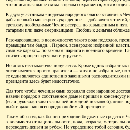
что описанная выше схема в целом сохраняется, хотя в отдел
К двум участникам «подъема народного благосостояния в Чеч
дабы первый смог скрыть украденное — добавляется третий, 
третьему необходимые Чечне ресурсы по завышенным в пять р
татарами или даже американцами. Любовь к деньгам сближае
Разочаровавшись в возможностях такого рода подходов, през
правящим там банди... Пардон, всенародно избранной власти.
сами же карают... по законам шариата и военного времени. 
снизить процент «усушки и утруски».
Но опять нестыковочка получается. Кроме одних избранных п
числе имеются просто правители — хотя и не избранные, но 
те одни являются единственно законными распорядителями н
президента здесь будет недостаточно.
Для того чтобы чеченцы сами охраняли свое народное достоя
навели порядок в собственном доме и пришли к консенсусу на
(если руководствоваться нашей исходной посылкой), лишь под
выйти даже наш всенародно любимый президент.
Таким образом, как бы ни приходили бюджетные средств в Че
зависимости от национальности, пола, возраста, материальн
переводить деньги за рубеж. Не украденное тобой сегодня, б