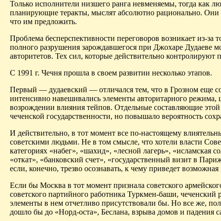
Только исполнители низшего ранга невменяемы, тогда как 
планирующие теракты, мыслят абсолютно рационально. Они сп
что им предложить.
Проблема бесперспективности переговоров возникает из-за т
полного разрушения зарождавшегося при Джохаре Дудаеве мо
авторитетов. Тех сил, которые действительно контролируют п
С 1991 г. Чечня прошла в своем развитии несколько этапов.
Первый — дудаевский — отличался тем, что в Грозном еще со
интенсивно навешивались элементы авторитарного режима, ш
возрождении влияния тейпов. Отдельные составляющие этой
чеченской государственности, но повышало вероятность сох
И действительно, в тот момент все по-настоящему влиятельн
советскими людьми. Не в том смысле, что хотели власти Сове
категориях «набег», «шахид», «лесной лагерь», «исламская с
«откат», «банковский счет», «государственный визит в Пар
если, конечно, трезво осознавать, к чему приведет возможная
Если бы Москва в тот момент признала советского армейского
советского партийного работника Туркмен-баши, чеченский 
элементы в нем отчетливо присутствовали бы. Но все же, пол
дошло бы до «Норд-оста», Беслана, взрыва домов и падения с