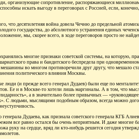
люди, организующие сопротивление, распоряжающиеся миллиона
особны искать выгоду в переговорах с Россией, если, конечно,
ого, что десятилетняя война довела Чечню до предельной атомиз
лодого государства, до абсолютного устранения единых чеченс
оложение, мы, скорее всего, в ходе переговоров просто не найде
хранялись многие признаки советской системы, на которую, пра
ариатского права и бандитского беспредела при одновременно
 мешанины во многом противоречили друг другу, что мешало с
ранения политического влияния Москвы.
ые люди (и прежде всего генерал Дудаев) были еще по менталите
тов. Ее и в Москве-то хотели лишь маргиналы. А в том, что мыс
олидарность», а в значительно более привычных — «руководящее
иж». С людьми, мыслящими подобным образом, всегда можно дого
 неуступчивость.
 генерала Дудаева, как признала советского генерала КГБ Алие
режим все равно остался бы очень неприятным. И даже многие б
ожа руку на сердце, вряд ли кто-нибудь решится сегодня утвержд
амолетов.