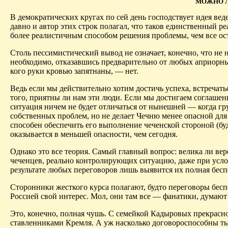
МОЖНО Л
В демократических кругах по сей день господствует идея ве
давно и автор этих строк полагал, что таков единственный ре
более реалистичным способом решения проблемы, чем все ос
Столь пессимистический вывод не означает, конечно, что не н
необходимо, отказавшись предварительно от любых априорны
кого руки кровью запятнаны, — нет.
Ведь если мы действительно хотим достичь успеха, встречать
того, приятны ли нам эти люди. Если мы достигаем соглашени
ситуация ничем не будет отличаться от нынешней — когда 
собственных проблем, но не делает Чечню менее опасной для
способен обеспечить его выполнение чеченской стороной (бу
оказывается в меньшей опасности, чем сегодня.
Однако это все теория. Самый главный вопрос: велика ли ве
чеченцев, реально контролирующих ситуацию, даже при услов
результате любых переговоров лишь выявится их полная бесп
Сторонники жесткого курса полагают, будто переговоры бесп
Россией свой интерес. Мол, они там все — фанатики, думают
Это, конечно, полная чушь. С семейкой Кадыровых прекрасн
ставленниками Кремля. А уж насколько договороспособны тыс