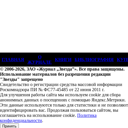
О
ГЛАВНАЯ
КНИГИ
БИБЛИОГРАФИЯ
КУП
ЖУРНАЛЕ
© 2006-2026, ЗАО «Журнал „Звезда”». Все права защищены.
Использование материалов без разрешения редакции
"Звезды" запрещено
Свидетельство о регистрации средства массовой информации
Роскомнадзора ПИ № ФС77-45485 от 22 июня 2011 г.
Для улучшения работы сайта мы используем cookie для сбора
анонимных данных о посещениях с помощью Яндекс.Метрики.
Эти данные используются только для статистики и не позволяют
идентифицировать вас. Продолжая пользоваться сайтом, вы
соглашаетесь на использование cookie.
Политика
конфиденциальности
.
Принять