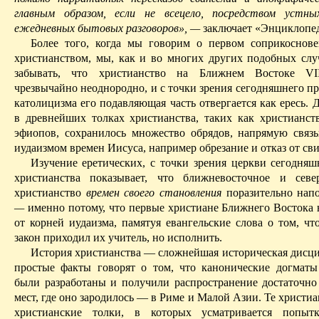
главным образом, если не всецело, посредством устны
ежедневных бытовых разговоров», —
заключает «Энциклопед
Более того, когда мы говорим о первом соприкоснов
христианством, мы, как и во многих других подобных слу
забывать, что христианство на Ближнем Востоке V
чрезвычайно неоднородно, и с точки зрения сегодняшнего п
католицизма его подавляющая часть отвергается как ересь. 
в древнейших толках христианства, таких как христианст
эфиопов, сохранилось множество обрядов, напрямую свя
иудаизмом времен Иисуса, например обрезание и отказ от св
Изучение еретических, с точки зрения церкви сегодняшн
христианства показывает, что ближневосточное и севе
христианство
времен своего становления
поразительно нап
—
именно потому, что первые христиане Ближнего Востока 
от корней иудаизма, памятуя евангельские слова о том, чт
закон приходил их учитель, но исполнить.
История христианства — сложнейшая историческая дисци
простые факты говорят о том, что канонические догматы
были разработаны и получили распространение достаточно 
мест, где оно зародилось — в Риме и Малой Азии. Те христиа
христиан­ские толки, в которых усматривается попыт