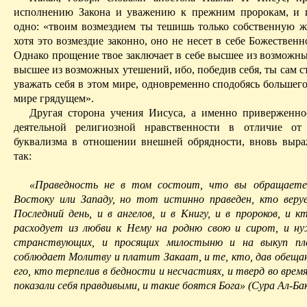
исполнению Закона и уважению к прежним пророкам, и 
одно: «твоим возмездием ты тешишь только собственную ж
хотя это возмездие законно, оно не несет в себе Божественн
Однако прощение твое заключает в себе высшее из возможны
высшее из возможных утешений, ибо, победив себя, ты сам 
уважать себя в этом мире, одновременно
сподобясь
большего
мире грядущем».
Другая сторона учен
ия Ии
суса, а именно приверженно
деятельной религиозной нравственности в отличие от 
буквализма в отношении внешней обрядности, вновь выр
так:
«Праведность не в том состоит, что вы обращаете
Востоку или Западу, но тот истинно праведен, кто веру
Последний день, и в ангелов, и в Книгу, и в пророков, и к
расходует из любви к Нему на родню свою и сирот, и н
странствующих, и просящих мило­стыню и на выкуп пл
соблюдает Молитву и платит
Закаат
, и те, кто, дав обеща
его, кто терпелив в бедности и несчастиях, и тверд во врем
показали себя
правдивыми
, и такие боятся Бога» (Сура
Ал-Ба