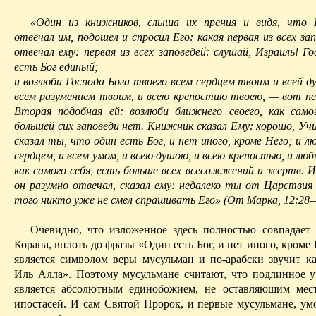
«Один из книжников, слыша их прения и видя, что 
отвечал им, подошел и спросил Его: какая первая из всех за
отвечал ему: первая из всех заповедей: слушай, Израиль! Г
есть Бог единый;
и возлюби Господа Бога твоего всем сердцем твоим и всей 
всем разумением твоим, и всею
крепостию
твоею, — вот пер
Вторая подобная ей: возлюби ближнего своего, как само
большей
сих
заповеди нет. Книжник сказал Ему: хорошо, Уч
сказал ты, что один есть Бог, и нет иного, кроме Него; и л
сердцем, и всем умом, и всею душою, и всею крепостью, и лю
как самого себя, есть больше всех всесожжений и жертв. Ии
он разумно отвечал, сказал ему: недалеко ты от Царстви
того никто уже не
смел
спрашивать Его» (От Марка, 12:28—
Очевидно, что изложенное здесь полностью совпадает
Корана, вплоть до фразы «Один есть Бог, и нет иного, кроме 
является символом веры мусульман и по-арабски звучит 
И
ль Алла». Поэтому мусульмане считают, что подлинное у
является абсолютным единобожием, не оставляющим мес
ипостасей. И сам Святой Пророк, и первые мусульмане, умо