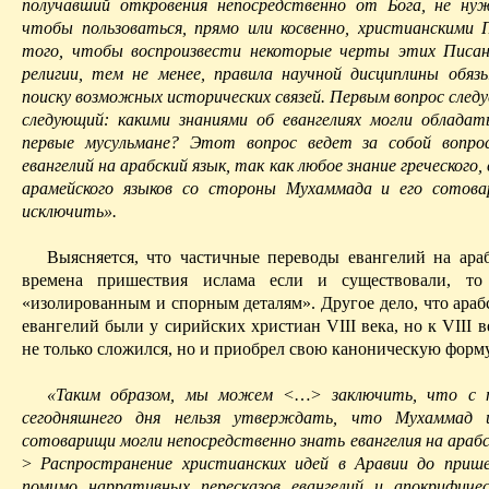
получавший откровения непосредственно от Бога, не ну
чтобы пользоваться, прямо или косвенно, христианскими 
того, чтобы воспроизвести некоторые черты этих Писа
религии, тем не менее, правила научной дисциплины обяз
поиску возможных исторических связей. Первым вопрос след
следующий: какими знаниями
об
евангелиях могли облада
первые мусульмане? Этот вопрос ведет за собой вопро
евангелий на арабский язык, так как любое знание греческого,
арамейского языков со стороны
Мухаммада
и его сотов
исключить».
Выясняется, что частичные переводы евангелий на ара
времена пришествия ислама если и существовали, то
«изолированным и спорным деталям». Другое дело, что араб
евангелий были у сирийских христиан VIII века, но к VIII 
не только сложился, но и приобрел свою каноническую форму
«Таким образом, мы можем
<…>
заключить, что с п
сегодня­шнего дня нельзя утверждать, что
Мухаммад
и
сотоварищи могли непосредственно знать евангелия на арабс
>
Распространение христианских идей в Аравии до приш
помимо
нарративных
пересказов евангелий и апокрифиче