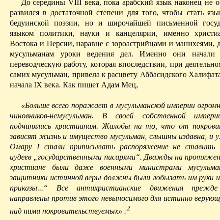
До середины VIII века, пока арабский
язык
наконец не о
развился в достаточной степени для того, чтобы стать язы
бедуинской поэзии, но и широчайшей письменной госуд
языком политики, науки и канцелярии, именно христи
Востока и Персии, наравне с
зороастрийцами
и манихеями, 
мусульманам уроки ведения дел. Именно они начали 
переводческую работу, которая впоследствии, при деятельн
самих мусульман, привела к расцвету
Аббасидского
Халифата
начала IX века. Как пишет Адам
Мец
,
«Больше всего поражает в мусульманской империи огромн
чиновников-немусульман
. В своей собственной империи
подчинялись христианам. Жалобы на то, что от покров
зависят жизнь и имущество мусульман, слышны издавна, и у
Омару I стали приписывать распоряжение не ставить 
иудеев „государственными писарями“. Дважды на протяжени
христиане были даже военными министрами мусульм
защитники истинной веры должны были лобызать им руки и
приказы...“ Все антихристианские
движения
прежде 
направлены против этого невыносимого для истинно верующ
2
над ними покровительствуемых»
.