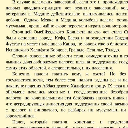
В случае исламских завоеваний, если это и происходило
первых двадцати-тридцати лет великих завоеваний, ко
ветеранам в Медине действительно выплачивались пенс
добычи. Однако Мекка и Медина, колыбель ислама, остав
мусульман, чрезвычайно скоро перестали играть роль метроп
Столицей
Омеййяядского
Халифата на сто лет стала С
были основаны города
Куфа
, Басра и впоследствии Багда
Фустат
на месте нынешнего Каира, не говоря уже о блистат
Испанского Халифата Кордове, Гранаде, Севилье, Толедо.
Словом, завоеванные области стали
самодостаточны
в то
львиная доля собираемых налогов шла на поддержание госу
самих этих областей,
а
следовательно, и их населения.
Конечно, налоги платить кому ж охота? Но без 
государственности, тем
более
если налоги заданы раз и нав
накануне падения
Аббасидского
Халифата к концу IX века в
ойкумене начались местные и государственные безобра
налогов, но колониальными эти безобразия назвать никак н
что деградирующая династия для поддержания своей наемно
с правого и виноватого, не разбирая ни мусульман, ни
зороастрийцев
.
Налог, который платили христиане и представи
покровительствуемых религий, назывался «
джизья
» и бр