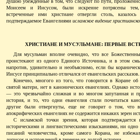
душою убежденные в том, что следуют по пути, проложенн
Моисеем и Иисусом, были искренне потрясены тем,
встреченные ими христиане отвергли столь, казалось
подтверждаемое Евангелиями
исламское видение христианско
ХРИСТИАНЕ И МУСУЛЬМАНЕ: ПЕРВЫЕ ВСТ
Для мусульман вполне очевидно, что все Божественн
проистекают из одного Единого Источника, и в этом см
напротив, удивительно и необъяснимо, если бы кораническ
Иисусе принципиально отличался от евангельских рассказов.
Конечно, многого из того, что говорится в Коране об
святой матери, нет в канонических евангелиях. Однако ист
— это чрезвычайно сложная и во многом запутанная и п
история, и то, что одни евангелия стали почитаться кан
другие были отвергнуты, еще не говорит о том, что в
апокрифических евангелиях не содержится никаких зерен ис
С исламской точки зрения, которая подтверждается 
историческими и лингвистическими изысканиями, ни одно
писаний человечества, кроме самого Корана, не избежа
дописок и исправлений в течение их долгой истории.