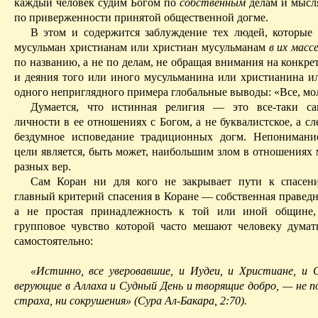
каждый человек судим Богом по
собственным
делам и мысля
по приверженности принятой общественной догме.
В этом и содержится заблуждение тех людей, которые
мусульман христианам или христиан мусульманам
в их масс
по названию, а не по делам, не обращая внимания на конкр
и деяния того или иного мусульманина или христианина ил
одного неприглядного примера глобальные выводы: «Все, мол
Думается, что истинная религия — это все-таки
с
личности в ее отношениях с Богом, а не буквалистское,
а
сле
бездумное исповедание традиционных догм. Непонимани
цели является, быть может, наибольшим злом в отношениях
разных вер.
Сам Коран ни для кого не закрывает пути к спасени
главный критерий спасения в Коране — собственная праведн
а не простая принадлежность к той или иной общине,
групповое чувство которой часто мешают человеку думат
самостоятельно:
«Истинно, все уверовавшие, и Иудеи, и Христиане, и
верующие в Аллаха и Судный День и творящие добро, — не п
страха, ни сокрушения» (Сура
Ал-Бакара
, 2:70).