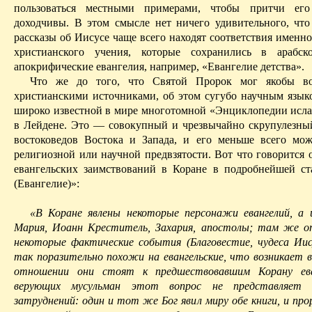
пользоваться местными примерами, чтобы притчи ег
доходчивы. В этом смысле нет ничего удивительного, что
рассказы об Иисусе чаще всего находят соответствия именно
христианского учения, которые сохранились в арабс
апокрифические евангелия, например, «Евангелие детства».
Что же до того, что Святой Пророк мог якобы вос
христиан­скими источниками, об этом сугубо научным язык
широко извест­ной в мире многотомной «Энциклопедии исла
в
Лейдене
. Это — совокупный и чрезвычайно скрупулезны
востоковедов Востока и Запада, и его меньше всего мо
религиозной или научной предвзятости. Вот что говорится 
евангельских заимствований в Коране в подробнейшей ст
(Евангелие)»:
«В Коране явлены некоторые персонажи евангелий, а 
Мария, Иоанн Креститель,
Захария
, апостолы; там же 
некоторые фактические события (
Благовестие
, чудеса Ии
так поразительно похожи на евангельские, что возникает в
отношении они стоят к предшествовавшим Корану ева
верующих мусульман этот вопрос не представляет 
затруднений: один и тот же Бог явил миру обе книги, и пр