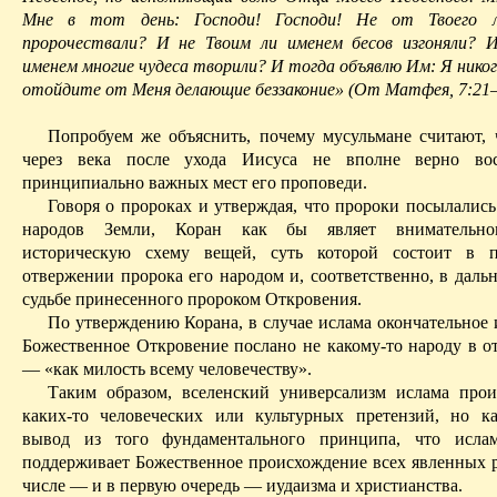
Мне в тот день: Господи! Господи! Не от
Т
воего
пророчествали
? И не
Т
воим ли именем бесов изгоняли? 
именем многие чудеса творили? И тогда объявлю Им: Я никогд
отойдите от Меня
делающие
беззаконие» (От Матфея, 7:21
Попробуем же объяснить, почему мусульмане считают, 
через века после ухода Иисуса не вполне верно во
принципиально важных мест его проповеди.
Говоря о пророках и утверждая, что пророки посылались
народов Земли, Коран как бы являет внимательно
историческую схему вещей, суть которой состоит в 
отвержении пророка его народом и, соответственно, в даль
судьбе принесенного пророком Откровения.
По утверждению Корана, в случае ислама окончательное 
Божественное Откровение послано не какому-то народу в от
— «как милость всему человечеству».
Таким образом, вселенский универсализм ислама прои
каких-то человеческих или культурных претензий, но к
вывод из того фундаментального принципа, что исла
поддерживает Божественное происхождение всех явленных р
числе — и в первую очередь — иудаизма и христианства.