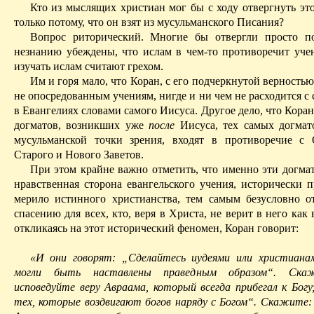
Кто из мыслящих христиан мог бы с ходу отвергнуть эт
только потому, что он взят из мусульманского Писания?
Вопрос риторический. Многие бы отвергли просто по
незнанию убеждены, что ислам в чем-то противоречит уче
изучать ислам считают грехом.
Им и горя мало, что Коран, с его подчеркнутой верность
не опосредованным учениям, нигде и ни чем не расходится 
в Евангелиях словами самого Иисуса. Другое дело, что Кора
догматов, возникших уже
после
Иисуса, тех самых догмато
мусульманской точки зрения, входят в противоречие с
Старого и Нового Заветов.
При этом крайне важно отметить, что именно эти догмат
нравственная сторона евангельского учения, исторически п
мерило истинного христианства, тем самым безусловно о
спасению для всех, кто, веря
в
Христа, не верит в него как 
откликаясь на этот исторический феномен, Коран говорит:
«И они говорят: „Сделайтесь иудеями или христиана
могли быть наставлены праведным образом“. Ска
исповедуйте веру Авраама, который всегда прибегал к Богу
тех, которые воздвигают богов наряду с Богом“. Скажите: