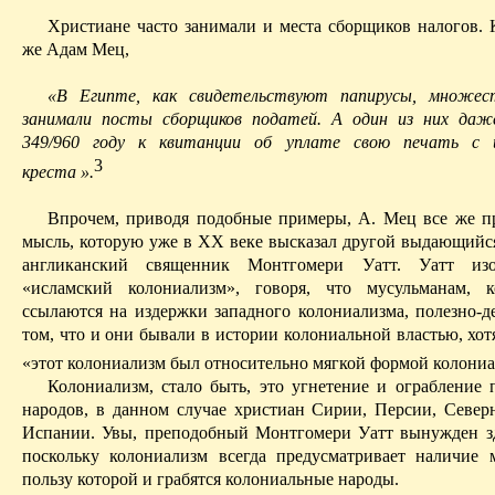
Христиане часто занимали и места сборщиков налогов. 
же Адам
Мец
,
«В Египте, как свидетельствуют папирусы, множес
занимали посты сборщиков податей. А один из них даж
349/960 году к квитанции об уплате свою печать с 
3
креста
».
Впрочем, приводя подобные примеры, А.
Мец
все же п
мысль, которую уже в XX веке высказал другой выдающийся
англикан­ский священник Монтгомери Уатт. Уатт из
«исламский колониализм», говоря, что мусульманам, к
ссылаются на издержки западного колониализма, полезно-д
том, что и они бывали в истории колониальной властью, хотя
«этот колониализм был относительно мягкой формой колониа
Колониализм, стало быть, это угнетение и ограбление
народов, в данном случае христиан Сирии, Персии, Севе
Испании. Увы, преподобный Монтгомери Уатт вынужден зд
поскольку колониализм всегда предусматривает наличие 
пользу которой и грабятся колониальные народы.