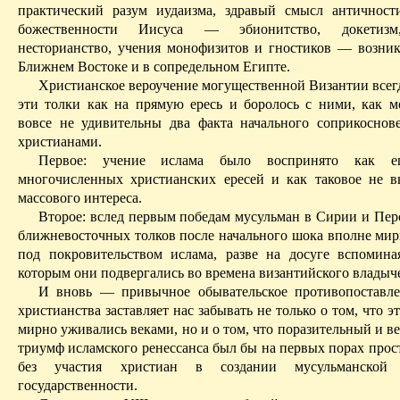
практический разум иудаизма, здравый смысл античнос
божественности Иисуса —
эбионитство
,
докетизм
несторианство
, учения
монофизитов
и гностиков — возник
Ближнем Востоке и в сопредельном Египте.
Христианское вероучение могущественной Византии всегд
эти толки как на прямую ересь и боролось с ними, как м
вовсе не удивительны два факта начального соприкоснов
христианами.
Первое: учение ислама было воспринято как 
многочисленных христианских ересей и как таковое не в
массового интереса.
Второе: вслед первым победам мусульман в Сирии и Пер
ближневосточных толков после начального шока вполне мир
под покровительством ислама, разве на досуге вспомина
которым они подвергались во времена византийского владыче
И вновь — привычное обывательское противопоставле
христианства заставляет нас забывать не только о том, что э
мирно уживались веками, но и о том, что поразительный и 
триумф исламского ренессанса был бы на первых порах прос
без участия христиан в создании мусульманской
государственности.