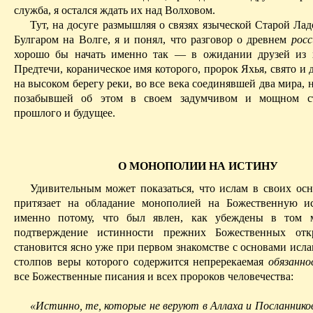
служба, я остался ждать их над Волховом.
Тут, на досуге размышляя о связях языческой Старой Ла
Булгаром на Волге, я и понял, что разговор о древнем
рос
хорошо бы начать именно так — в ожидании друзей из 
Предтечи, кораническое имя которого, пророк
Яхья
, свято и
на высоком берегу реки, во все века соединявшей два мира, 
позабывшей об этом в своем задумчивом и мощном с
прошлого и будущее.
О МОНОПОЛИИ НА ИСТИНУ
Удивительным может показаться, что ислам в своих осн
притязает на обладание монополией на Божественную и
именно потому, что был явлен, как убеждены в том м
подтверждение истинности прежних Божественных отк
становится ясно уже при первом знакомстве с основами исла
столпов
веры которого содержится непререкаемая
обязанно
все Божественные писания и всех пророков человечества:
«Истинно, те, которые не веруют в Аллаха и Посланнико