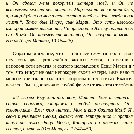
и Он сделал меня покорным матери моей, и Он не 
высокомерным или несчастным. Мир был на мне в тот день, 
я, и мир будет на мне в день смерти моей и в день, когда я во
жизни“. Таков был Иисус, сын Марии. Это есть изложе
которой сомневаются они. Не пристойно Аллаху принять сы
Он. Когда Он повелевает что-либо, Он говорит только: „
есть» (Сура
Мариам
, 19:16—36).
Обратим внимание, что — при всей схематичности этого
нем есть два чрезвычайно важных места, а именно п
непорочности зачатия и святого целомудрия Девы Марии и 
том, что Иисус не был непокорен своей матери. Ведь надо п
многие христиане задаются вопросом о тех стихах Евангели
казалось бы, в достаточно грубой форме отрекается от собств
«И сказал Ему кто-то: вот, Матерь
Т
воя и братья 
стоят снаружи, стараясь с тобой поговорить. Он
говорившему Ему: кто матерь Моя и кто братья Мои? И 
свою к ученикам
С
воим, сказал: вот матерь Моя и братья
исполнит волю Отца Моего, Который на небесах, тот
сестра, и мать» (От Матфея, 12:47—50).