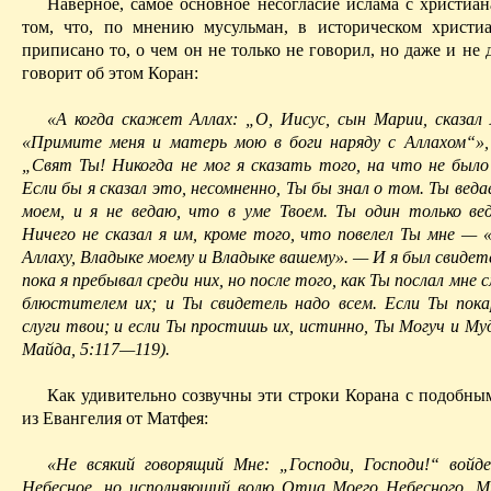
Наверное, самое основное несогласие ислама с христиан
том, что, по мнению мусульман, в историческом христи
приписано то, о чем он не только не говорил, но даже и не 
говорит об этом Коран:
«А когда скажет Аллах: „О, Иисус, сын Марии, сказал
«Примите меня и матерь мою в боги наряду с Аллахом“»
„Свят Ты! Никогда не мог я сказать того, на что не было 
Если бы я сказал это, несомненно, Ты бы знал о том. Ты веда
моем, и я не ведаю, что в уме
Т
воем. Ты один только в
Ничего не сказал я им, кроме того, что повелел Ты мне — 
Аллаху, Владыке моему и Владыке вашему». — И я был свидет
пока я пребывал среди них, но после того, как Ты послал мне 
блюстителем их; и Ты свидетель надо всем. Если Ты пока
слуги твои; и если Ты простишь их, истинно, Ты Могуч и М
Майда
, 5:117—119).
Как удивительно созвучны эти строки Корана с подобны
из Евангелия от Матфея:
«Не всякий говорящий Мне: „Господи, Господи!“ вой
Небесное, но исполняющий волю Отца Моего Небесного. 