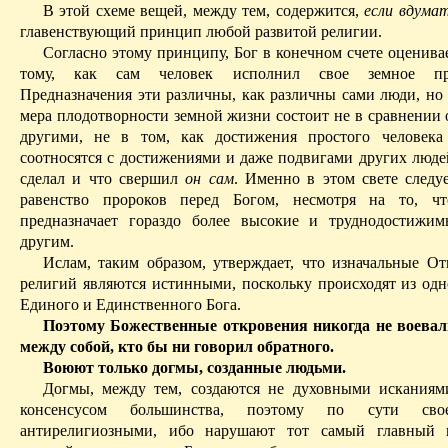
В этой схеме вещей, между тем, содержится,
если вдума
главенствующий принцип любой развитой религии.
Согласно этому принципу,
Бог
в конечном счете оценива
тому, как сам человек исполнил свое земное пред
Предназначения эти различны, как различны сами люди, но 
мера плодотворности земной жизни состоит не в сравнении 
другими, не в том, как достижения простого человека
соотносятся с достижениями и даже подвигами других людей
сделал и что свершил
он сам
. Именно в этом свете следу
равенство пророков перед Богом, несмотря на то, 
предназначает гораздо более высокие и труднодостижи
другим.
Ислам, таким образом, утверждает, что изначальные От
религий являются истинными, поскольку происходят из од
Единого и Единственного Бога.
Поэтому Божественные откровения никогда не воевал
между собой, кто бы ни говорил обратного.
Воюют только догмы, созданные людьми.
Догмы, между тем, создаются не духовными исканиям
консенсусом большинства, поэтому по сути сво
антирелигиозными, ибо нарушают тот самый главный 