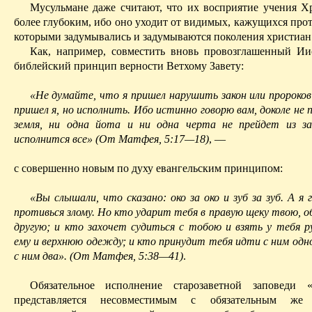
Мусульмане даже считают, что их восприятие учения Хр
более глубоким, ибо оно уходит от видимых, кажущихся про
которыми задумывались и задумываются поколения христиан
Как, например, совместить вновь провозглашенный Ии
библейский принцип верности Ветхому Завету:
«Не думайте, что я пришел нарушить закон или пророков
пришел я, но исполнить. Ибо истинно говорю вам, доколе не 
земля, ни одна йота и ни одна черта не прейдет из за
исполнится все» (От Матфея, 5:17—18)
, —
с совершенно новым по духу евангельским принципом:
«Вы слышали, что сказано: око за око и зуб за зуб. А я 
противься злому. Но кто ударит тебя в правую щеку твою, о
другую; и кто захочет судиться с тобою и взять у тебя р
ему и верхнюю одежду; и кто принудит тебя идти с ним одн
с ним два». (От Матфея, 5:38—41)
.
Обязательное исполнение старозаветной заповеди 
представляется несовместимым с обязательным же 