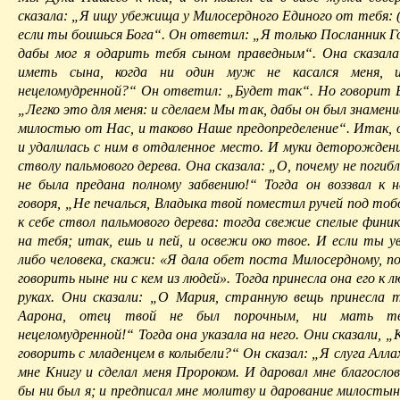
сказала: „Я ищу убежища
у
Милосердного Единого от тебя: (
если ты боишься Бога“. Он ответил: „Я только Посланник Г
дабы мог я одарить тебя сыном праведным“. Она сказала
иметь сына, когда ни один муж не касался меня, 
нецеломудренной?“ Он ответил: „Будет так“. Но говорит 
„Легко это для меня: и сделаем Мы так, дабы он был знамени
милостью от Нас, и таково
Н
аше предопределение“. Итак, о
и удалилась с ним в отдаленное место. И муки деторождени
стволу пальмового дерева. Она сказала: „О, почему не погибл
не была предана полному забвению!“ Тогда он воззвал к не
говоря, „Не печалься, Владыка твой поместил ручей под тоб
к себе ствол пальмового дерева: тогда свежие спелые фини
на тебя; итак, ешь и пей, и освежи око твое. И если ты у
либо человека, скажи: «Я дала обет поста
Милосердному
, п
говорить ныне ни с кем из людей». Тогда принесла она его к л
руках. Они сказали: „О Мария, странную вещь принесла 
Аарона, отец твой не был порочным, ни мать т
нецеломудренной!“ Тогда она указала на него. Они сказали,
говорить с младенцем в колыбели?“ Он сказал: „Я слуга Алла
мне Книгу и сделал меня Пророком. И даровал мне благослов
бы ни был я; и предписал мне молитву и дарование милостын