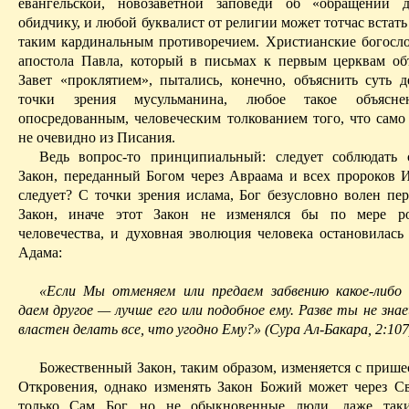
евангельской, новозаветной заповеди об «обращении 
обидчику, и любой буквалист от религии может тотчас встать
таким кардинальным противоречием. Христианские богосло
апостола Павла, который в письмах к первым церквам о
Завет «проклятием», пытались, конечно, объяснить суть де
точки зрения мусульманина, любое такое объяснен
опосредованным, человеческим толкованием того, что само 
не очевидно из Писания.
Ведь вопрос-то принципиальный: следует соблюдать 
Закон, переданный Богом через Авраама и всех пророков И
следует? С точки зрения ислама, Бог безусловно волен пе
Закон, иначе этот Закон не изменялся бы по мере ро
человечества, и духовная эволюция человека остановилась
Адама:
«Если Мы отменяем или предаем забвению какое-либо
даем другое — лучше его или подобное ему. Разве ты не зна
властен
делать все, что угодно Ему?» (Сура
Ал-Бакара
, 2:107
Божественный Закон, таким образом, изменяется с прише
Откровения, однако изменять Закон Божий может через
С
только Сам Бог, но не обыкновенные люди, даже таки