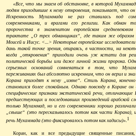
«Все, что мы знаем об обстановке, в которой
Мухамма
людям приходившие к нему откровения, показывает, что он 
Искренность
Мухаммада
не раз ставилась под сом
современниками, и врагами его религии. Как обман то
пророчества в знаменитом европейском средневековом 
трактате
„О
трех обманщиках“, где таким же образом 
Моисей и Иисус. <...> Некоторые европейские исследовател
дань
такой точке зрения, опираясь, в частности, на некот
когда „откровения“ приходили очень уж кстати для ре
политической борьбы или даже личной жизни пророка. Одн
серьезных оснований сомневаться в том, что
Мухам
переживаниях был абсолютно искренним, что он верил и зна
Корана приходят к нему „извне“. Стиль Корана, конечно
становился более спокойным. Однако повсюду в Коране он 
специфические признаки экстатической речи, отличающие 
предшествующих и последовавших произведений арабской сл
только
Мухаммад
, но и его современники хорошо различал
„свыше“ (это
пересказывалось
потом как части Корана), 
1
речь
Мухаммада
(это фиксировалось потом как хадисы)».
Коран, как и все предыдущие священные писания