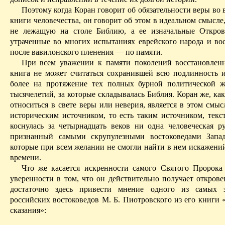
Поэтому когда Коран говорит об обязательности веры во
книги человечества, он говорит об этом в идеальном смысле
не лежащую на столе Библию, а ее изначальные Откров
утраченные во многих испытаниях еврейского народа и во
после вавилон­ского пленения — по памяти.
При всем уважении к памяти поколений восстановлен
книга не может считаться сохранившей всю подлинность
более на протяжени
е
тех полных бурной политической ж
тысячелетий, за которые складывалась Библия. Коран же, ка
относиться в свете веры или неверия, является в этом смы
историческим источником, то есть таким источником, текст
коснулась за четырнадцать веков ни одна человеческая ру
признанный самыми скрупулезными востоковедами Запад
которые при всем желании не смогли найти в нем искажени
времени.
Что же касается искренности самого Святого Пророка
уверенности в том, что он действительно получает открове
достаточно здесь привести мнение одного из самых з
российских востоковедов М. Б. Пиотровского из его книги 
сказания»: