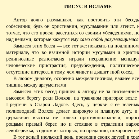
ИИСУС В ИСЛАМЕ
Автор долго размышлял, как построить эти бесед
собеседник, будь он христианин, мусульманин или атеист, 
тотчас, что его просят расстаться со своими убеждениями, н
над вещами, которые кажутся ему
само собой разумеющимися
Замысел этих бесед — все тот же: показать на подлинно
материале, что во взаимной истории мусульман и христи
религиозные разногласия играли несравненно меньш
человеческие пристрастия, предубеждения, политическ
отсутствие интереса к тому, чем живет и дышит твой сосед.
В любом диалоге, особенно межрелигиозном, важнее все
тишина между аргументами.
Замысел этих бесед пришел к автору не за письменным
высоком берегу реки Волхов, на травяном пригорке возле
Предтечи в Старой Ладоге. Здесь, у церкви с ее зелены
полноводный Волхов делает широкую и плавную дугу, и
церковной высоты не только противоположный, поро
рощами правый берег, но и стоящие в отдалении варяж
левобережья, в одном из которых, по преданию, похоронен в
В тот ясный июльский день, проводив своих друзей в храм