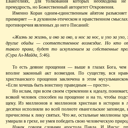
Евангелиях, для толкования которых необходима не 
премудрость, но Божественный авторитет Откровения.
Именно Коран одним-единственным
айятом
разъясняет
примиряет — в
духовном-этическом
и
нравственном
смыслах
противоречия явленных до него Писаний:
«Жизнь за жизнь, и око за око, и нос за нос, и ухо за ухо, з
другие обиды — соответственное возмездие. Но кто 
такого права, будет то искуплением за собственные пре
(Сура
Ал-Майда
, 5:46).
То есть деяние прощения — выше в глазах Бога, чем
вполне законный акт возмездия. По существу, вся нрав
христианского прощения заключена в этом мусульманско
«Если хочешь быть воистину праведным — прости».
Но ислам, при всем своем стремлении к идеалу, понимает,
всякий человек способен на прощение и на то, чтобы подс
щеку. Из миллионов и миллионов христиан в истории в 
десятки исполняли во всей полноте евангельские заповеди,
причислены к лику святых. Что же, остальные миллионы хр
умирали в грехе, не умея победить свою человеческую приро
Никак
, говоря словами апостола Павла. И Иисус, п