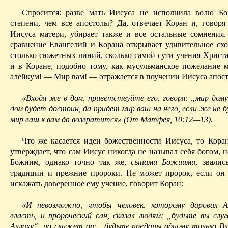
Спросится: разве мать Иисуса не исполнила волю Бо
степени, чем все апостолы? Да, отвечает Коран и, говоря
Иисуса матери, убирает также и все остальные сомнения.
сравнение Евангелий и Корана открывает удивительное схо
столько сюжетных линий, сколько самой сути учения Христа
и в Коране, подобно тому, как мусульманское пожелание
алейкум
! — Мир вам! — отражается в поучен
ии Ии
суса апос
«Входя же в дом, приветствуйте его, говоря: „мир дому
дом будет достоин, да придет мир ваш на него, если же не 
мир ваш к вам да возвратится» (От Матфея, 10:12—13).
Что же касается идеи божественности Иисуса, то Кора
утверж­дает, что сам Иисус никогда не называл себя богом,
Божиим
, однако точно так же,
сынами
Божиими
, звалис
традиции и преж­ние пророки. Не может пророк, если о
искажать доверенное ему учение, говорит Коран:
«И невозможно, чтобы человек, которому даровал А
власть, и пророческий сан, сказал людям: „будьте вы слуг
Аллаху“, но скажет он: „будьте преданы одному только Вл