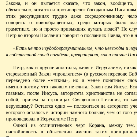
Закона, и он пытается сказать, что закон, вообще-то,
обязательно, хотя это и противоречит богоданным Писаниям.
этих рассуждениях трудно даже сосредоточенному чело
говорить о новообращенных, среди которых было ма
грамотных, но и просто привыкших думать людей? Не слу
Петр во втором Послании говорит о посланиях Павла, что в н
«Есть нечто
неудобовразумительное
, что невежды и не
к собственной своей погибели, превращают, как и прочие Писа
Петр, как и другие апостолы, живя в Иерусалиме, никак
старозаветный Закон «проклятием» (в русском переводе Биб
переведено более «мягким», но и менее понятным слов
именно потому, что таковым не считал Закон сам Иисус. Ес
главных, после Иисуса, авторитета христианства не согл
собой, причем на страницах Священного Писания, то ка
верующему? Остается одно — положиться на авторитет уче
которого осталось в истории намного больше, чем от того у
проповедовал в Иерусалиме Петр.
Одной из отличительных черт Корана, между тем, 
настойчивость в объяснении именно таких принципиа