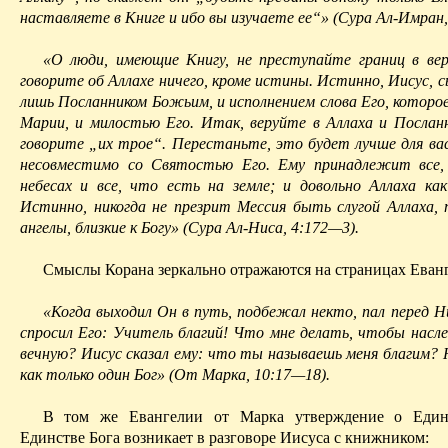
наставляете в Книге и ибо вы изучаете ее“» (Сура
Ал-Имран
«О люди, имеющие Книгу, не преступайте границ в вер
говорите об Аллахе ничего, кроме истины. Истинно, Иисус, 
лишь Посланником Божьим, и исполнением слова Его, которо
Марии, и милостью Его. Итак, веруйте в Аллаха и Посланн
говорите „их трое“. Перестаньте, это будет лучше для ва
несовместимо со Свято­стью Его. Ему принадлежит все
небесах и все, что есть на земле; и довольно Аллаха как
Истинно, никогда не презрит Мессия быть слугой Аллаха, 
ангелы, близкие к Богу» (Сура
Ал-Ниса
, 4:172—3).
Смыслы Корана зеркально отражаются на страницах Еван
«Когда выходил Он в путь, подбежал некто, пал перед Н
спросил Его: Учитель
благий
! Что мне делать, чтобы насл
вечную? Иисус сказал ему: что ты называешь меня благим? 
как только один Бог» (От Марка, 10:17—18).
В том же Евангелии от Марка утвержден
ие о Е
дин
Единстве Бога возникает в разговоре Иисуса с книжником: