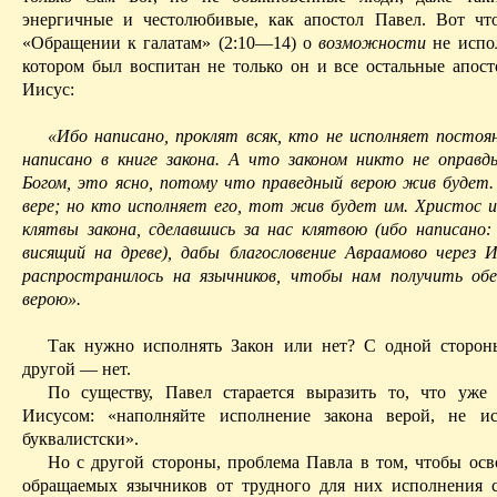
энергичные и честолюбивые, как апостол Павел. Вот ч
«Обращении к
галатам
» (2:10—14) о
возможности
не испол
котором был воспитан не только он и все остальные апост
Иисус:
«Ибо написано,
проклят всяк
, кто не исполняет постоян
написано в книге закона. А что законом никто не оправд
Богом, это ясно, потому что праведный верою жив будет. 
вере; но кто исполняет его, тот жив будет им. Христос и
клятвы закона, сделавшись за нас клятвою (ибо написано
висящий на древе), дабы благословение
Авраамово
через И
распространилось на язычников, чтобы нам получить об
верою».
Так нужно исполнять Закон или нет? С одной сторон
другой — нет.
По существу, Павел старается выразить то, что уже
Иисусом: «наполняйте исполнение закона верой, не ис
буквалистски».
Но с другой стороны, проблема Павла в том, чтобы осв
обращаемых язычников от трудного для них исполнения с