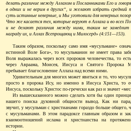
делать различие между Аллахом и Посланниками Его и говор
в одних и не верим в других“, и желают избрать средний 
суть истинные неверные, и Мы уготовили для неверных позор
Что же касается тех, которые веруют в Аллаха и во всех По
и не делают различия между ними, таким не замедлит
награду их, и Аллах Всепрощающ и Милосерд» (4:151—153).
Таким образом, поскольку само имя «мусульмане» означ
истинной Воле Бога», то мусульманин не имеет права забы
Воля выражалась через всех пророков человечества, то есть
через Авраама, Моисея, Иисуса и Святого Пророка
М
пребывает благословение Аллаха над всеми ними.
Удивительным для многих может явиться и то, что мусул
просто в пророка
Ису
, но именно в Иисуса Христа, то е
Ии
суса, поскольку Христос по-гречески как раз и значит «мес
Из вышесказанного можно сделать хотя бы один принц
нашего поиска духовной общности вывод. Как ни парад
звучит, у мусульман с христианами гораздо больше общего, 
с мусульманами. В этом парадоксе главным образом и зак
взаимоотношений ислама и христианства на протяже
истории.