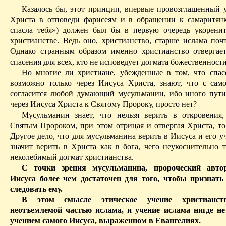
Казалось бы, этот принцип, впервые провозглашенный 
Христа в отповеди фарисеям и в обращении к самаритянк
спасла тебя») должен был бы в первую очередь укорени
христианстве. Ведь оно, христианство, старше ислама почт
Однако странным образом именно христианство отвергае
спасения для всех, кто не исповедует догмата божественност
Но многие ли христиане, убежденные в том, что спас
возможно только через Иисуса Христа, знают, что с сам
согласится любой думающий мусульманин, ибо иного пути
через Иисуса Христа к Святому Пророку, просто нет?
Мусульманин знает, что нельзя верить в откровения
Святым Пророком, при
этом
отрицая и отвергая Христа, то
Другое дело, что для мусульманина верить в Иисуса и его у
значит верить
в
Христа как в бога, чего неукоснительно т
неколебимый догмат христианства.
С точки зрения мусульманина, пророческий авто
Ии
суса более чем достаточен для того, чтобы признать
следовать ему.
В этом смысле этическое учение христианст
неотъемлемой частью ислама, и учение ислама нигде не
учением самого Иисуса, выраженном в Евангелиях.