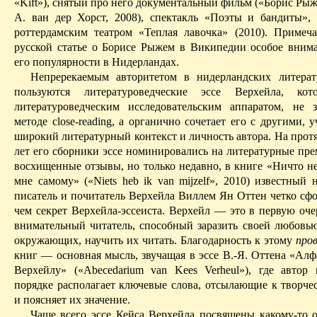
«
Kift
»), снятый про него документальный фильм («Борис Ры
А.
ван
дер
Хорст
, 2008), спектакль «Поэты и бандиты»,
роттердам­ским
театром «Теплая лавочка» (2010). Примеча
русской статье о Борисе Рыжем в
Википедии
особое внима
его популярности в Нидерландах.
Непререкаемым авторитетом в нидерландских литерат
пользуются литературоведческие эссе
Верхейла
, кот
литературоведческим исследовательским аппаратом, не 
методе
close-reading
, а органично сочетает его с другими,
широкий литературный контекст и личность автора. На прот
лет его сборники эссе номинировались на литературные пре
восхищенные отзывы, но только недавно, в книге «Ничто н
мне самому» («
Niets
heb
ik
van
mijzelf
», 2010) известный 
писатель и почитатель
Верхейла
Виллем
Ян
Оттен
четко сфо
чем секрет
Верхейла-эссеиста
.
Верхейл
— это в первую оче
внимательный читатель, способный заразить своей любовью
окружающих, научить их читать. Благодарность к этому
про
книг — основная мысль, звучащая в эссе В.-Я.
Оттена
«Алфа
Верхейлу
» («
Abecedarium
van
Kees
Verheul
»), где автор
порядке располагает ключевые слова, отсылающие к творче
и поясняет их значение.
Чаще всего эссе Кейса
Верхейла
посвящены какому-то о