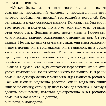
одном из интервью:
«Может быть, главная идея этого романа — то, чт
совпадение переживаний человека с переживаниями друг
которые необъяснимы никакой географией и историей. Ког
раз держал в руках советское издание Тютчева, там был его п
этот портрет, я подумал, что это отчасти мой отец, отчаст
отец моего отца. Действительно, между ними и Тютчевым е
хотя никаких прямых родственных отношений нет. От эт
дальше.
Потом, когда я стал читать стихи, они меня ошеломил
я еще в поэзии, ни в голландской, ни в западной, ни в русск
такой голос и такая глубина.
И я стал интересоваться е
преподавал курсы его поэзии голландским студентам, и я с
обработке этих моих
тютчевских
переживаний в какой-н
Сначала я думал, что буду стараться переложить их на муз
уроки композиции, но из этого ничего не вышло. И я реши
роман. Но одновременно у меня была идея написать роман о 
Так как я очень медленно работаю, очень медленно пишу,
ничего не окончу, если буду писать эти два романа. Почему н
сделать один роман, который одновременно будет романо
романом
о моей семье, о детстве,
о юности, о молодости».