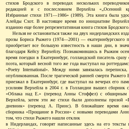
стихов Брод­ского в переводах нескольких переводчик
редакцией и с послесловием
Верхейла
«„Осенний кри
Избранные стихи 1971—1986» (1989). Эта книга была удо
Алейды
Схот
. В настоящее время по инициативе
Верхейл
изданию еще
более репрезентативная
книга стихов Бродского
Нельзя не остановиться также на двух нидерландских изд
прозы Бориса Рыжего (1974—2001) — екатеринбургского п
приобретает все большую известность в наши дни, в знач
благодаря Кейсу
Верхейлу
. Познакомившись в
Рыжим
осен
время поездки в Екатеринбург, голландский писатель сразу
поэта, который весной того же года выступал на
роттердам
«
Poetry
International
». Между ними завязалась переписка,
опубликованная. После трагической ранней смерти Рыжего
приезжал в Екатеринбург, где выступал на вечерах его пам
усилиям
Верхейла
в 2004 г. в Голландии вышел сборник 
«Облака над Е.» (перевод Анны
Стоффел
) с обширным 
Верхейла
, затем эти же стихи были дополнены прозой «
дневник» (перевод А.
Принс
). В ближайшее время ожи
сборника «Прощание в России» с новыми переводами Ан
том, что стихи Рыжего нашли отклик
в Нидерландах, говорят написанные здесь на его тексты 