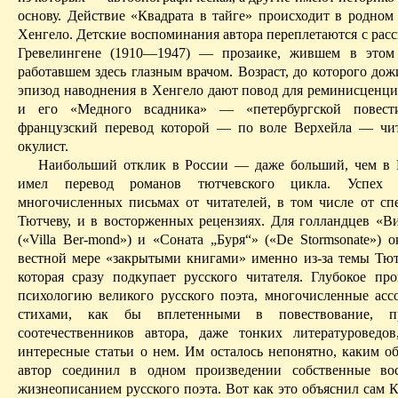
основу. Действие «Квадрата в тайге» происходит в родном 
Хенгело
. Детские воспоминания автора переплетаются с рас
Гревелингене
(1910—1947) — прозаике, жившем в этом
работавшем здесь глазным врачом. Возраст, до которого дож
эпизод наводнения в
Хенгело
дают повод для реминисценц
и его «Медного всадника» — «петербургской повест
французский перевод которой — по воле
Верхейла
— чита
окулист.
Наибольший отклик в России — даже больший, чем в 
имел перевод романов
тютчевского
цикла. Успех в
многочисленных письмах от читателей, в том числе от сп
Тютчеву, и в восторженных рецензиях. Для голландцев «
(«
Villa
Ber-mond
») и «Соната „Буря“» («
De
Stormsonate
») о
вестной мере «закрытыми книгами» именно из-за темы Тю
которая сразу подкупает русского читателя. Глубокое пр
психологию великого русского поэта, многочисленные асс
стихами, как бы вплетенными в повествование, 
соотечественников автора, даже тон­ких литературоведо
интересные статьи о нем. Им осталось непонятно, каким об
автор соединил в одном произведении собственные во
жизнеописанием русского поэта. Вот как это объяснил сам 