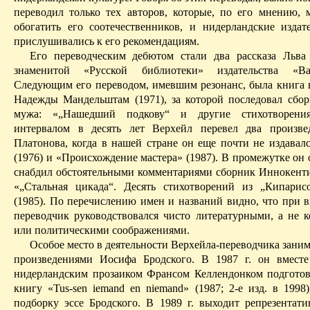
переводил только тех авторов, которые, по его мнению, 
обогатить его соотечественников, и нидерландские издате
прислушивались к его рекомендациям.
Его переводческим дебютом стали два рассказа Льва
знаменитой «Русской библиотеки» издательства 
Следующим его переводом, имевшим резонанс, была книга
Надежды Мандельштам (1971), за которой последовал сбор
мужа: «„
Нашедший
подкову“ и другие стихотворения
интервалом в десять лет
Верхейл
перевел два произве
Платонова, когда в нашей стране он еще почти не издавалс
(1976) и «Происхождение мастера» (1987). В промежутке он
снабдил обстоятельными комментариями сборник Иннокент
«„Стальная цикада“. Десять стихо­творений из „Кипарис
(1985). По перечислению имен и названий видно, что при в
переводчик руководствовался чисто литературными, а не 
или политическими соображениями.
Особое место в деятельности
Верхейла-переводчика
заним
произведениями Иосифа Бродского. В 1987 г. он вмест
нидерландским прозаиком Франсом
Келлендонком
подготов
книгу «
Tus­-sen
iemand
en
niemand
» (1987; 2-е изд. в 199
подборку эссе Бродского. В 1989 г. выходит репрезентат