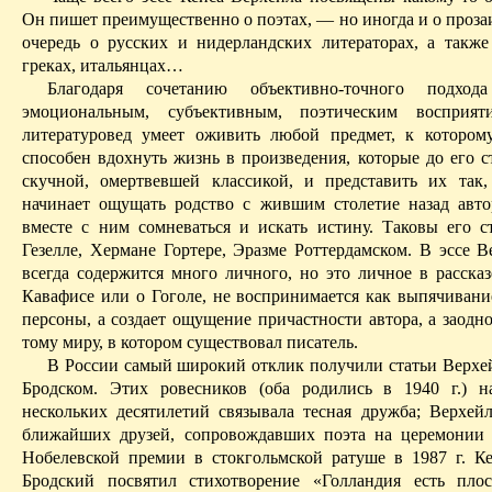
Он пишет преимущественно о поэтах, — но иногда и о проза
очередь о русских и нидерландских литераторах, а также
греках, итальянцах…
Благодаря сочетанию объективно-точного подход
эмоциональным, субъективным, поэтическим воспри
литературовед
умеет оживить любой предмет, к которому
способен вдохнуть жизнь в произведения, которые до его с
скучной, омертвевшей классикой, и представить их так,
начина­ет ощущать родство с жившим столетие назад авто
вместе с ним сомневаться и искать истину.
Таковы его с
Гезелле
,
Хермане
Гортере
, Эразме
Роттердамском
. В эссе
В
всегда содержится много личного, но это личное в рассказ
Кавафисе
или о Гоголе, не восприни­мается как выпячивани
персоны, а создает ощущение причастности автора, а заодно
тому миру, в котором существовал писатель.
В России самый широкий отклик получили статьи
Верхе
Бродском. Этих ровесников (оба родились в 1940 г.) 
нескольких десятиле­тий связывала тесная дружба;
Верхей
ближайших друзей, сопровождавших поэта на церемонии
Нобелевской премии в стокгольмской ратуше в 1987 г. 
Брод­ский посвя­тил стихотворение «Голландия есть плоск