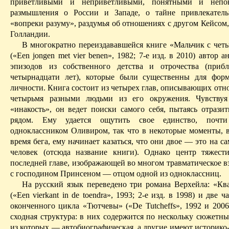
приветливыми и неприветливыми, понятными и непо
размышления о России и Западе, о тайне привлекатель
«вопреки разуму», раздумья об отношениях с другом Кейсом
Голландии.
В многократно переиздававшейся книге «Мальчик с чет
(«
Een
jongen
met
vier
benen
», 1982; 7-е изд. в 2010) автор а
эпизодов из собственного детства и отрочества (приб
четырна­дцати лет), которые были существенны для фор
личности. Книга состоит из четырех глав, описывающих отн
четырьмя разными людьми из его окружения. Чувствуя
«
инакость
», он ведет поиски самого себя, пытаясь отразит
рядом. Ему удается ощутить свое единство, почти
одноклассником
Оливиром
, так что в некоторые моменты, 
время бега, ему начинает казаться, что они двое — это на с
человек (отсюда название книги). Однако центр тяжест
последней главе, изображающей во многом травматическое в
с господином
Принсеном
— отцом одной из одноклассниц.
На русский язык переведено три романа
Верхейла
: «Кв
(«
Een
vierkant
in
de
toendra
», 1993; 2-е изд. в 1998) и две ч
оконченного цикла «Тютчевы» («
De
Tutcheffs
», 1992 и 2006
сходная структура: в них содержится по нескольку сюжетны
из которых — автобиографическая, а другие имеют историко