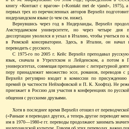
книгу «Конта
кт с вр
агом» («
Kontakt
met
de
vjand
», 1975), 
первых трех из перечислен­ных авторов
Верхейл
подготовит
нидерландском языке (о чем см. ниже).
Вернувшись через год в Нидерланды,
Верхейл
продол
Амстердамском университете, но через четыре дня 
диссертации уволился и уехал в Италию, чтобы учиться по 
в Римской консерватории. Здесь, в Италии, он начал 
переводить с русского.
С 1975-го по 2005 г. Кейс
Верхейл
преподавал русскую
язык, сначала в
Утрехтском
и Лейденском, а потом в
университетах, совмещая преподавание с литературной деят
перу принадлежит множество эссе, романов, переводов с р
Верхейл
регулярно входит в комиссии по присуждению 
премий (в частности
Нейхофовской
и П. К.
Хоофта
). Не реж
приезжает в Россию для участия в конференциях по русской
общения с русскими друзьями.
Хотя в последнее время
Верхейл
отошел от переводческой
(«Раньше я переводил других, а теперь другие пере­водят мен
им в 1970—1980-е гг. перево­ды продолжают занимать значит
нидерландской культуре. Говоря об этих переводах, важно по