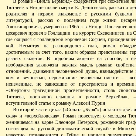
В романе «Вилла
Бермонд
» содержатся три сюжетные ли
Тютчеве в Ницце после смерти Е. Денисьевой, рассказ о дет
родителях и первом знакомстве с русскими буквами
литературой, рассказ о последнем годе жизни цесаре
Александровича, умершего в 1865 г. в Ницце. Последнее ле
цесаревич провел в Голландии, на курорте
Схевенинген
, на 
где общался с голландской королевой Софией, приходившей
кой. Несмотря на разнородность глав, роман обладае
достигаемым за счет того, каким образом представлены гер
разных сюжетов. В подобном акценте на способе, а не
изображения заключена важная мысль романа: свойства
отноше­ний, движения человеческой души, взаимодействие 
ком и вечностью, переживание человеком смерти — все
неизменные, не зависящие от пространства и времени,
«Обертоны трагедийной просветленности, столь свойст
Тютчева, постоянно слышны в романе
Верхейла
», 
вступительной статье к роману Алексей Пурин.
Во второй части цикла («Соната „Буря“») остаются две л
ская
» и «
верхейловская
». Роман повествует о молодом Тют
женившемся на вдове Элеоноре
Петерсон
, рожденной гра
состоящем на русской дипломатической службе в Мюнхене
известно, познакомился с Гейне и написал знаменитое 