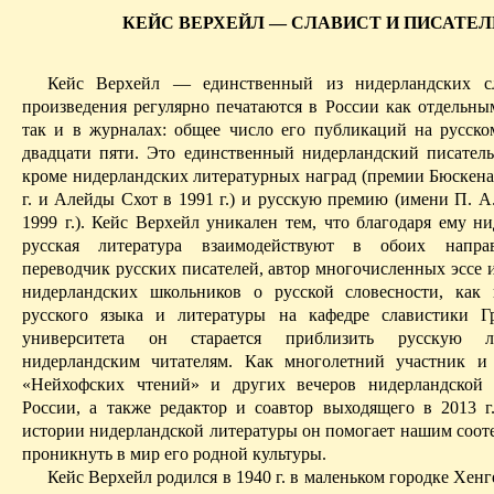
КЕЙС ВЕРХЕЙЛ — СЛАВИСТ И ПИСАТЕЛ
Кейс
Верхейл
— единственный из нидерландских сл
произведения регулярно печатаются в
России
как отдельны
так и в журналах: общее число его публикаций на русско
двадцати пяти. Это единственный нидерландский писател
кроме нидерландских литературных наград (премии
Бюскен
г. и
Алейды
Схот
в 1991 г.) и русскую премию (имени П. А.
1999 г.). Кейс
Верхейл
уникален тем, что благодаря
ему
нид
русская литература взаимодействуют в обоих напра
переводчик русских писателей, автор многочисленных эссе 
нидерланд­ских школьников о русской словесности, как 
русского языка и литературы на кафедре славистики
Г
университета он старается приблизить русскую л
нидерландским читателям. Как многолетний участник и
«
Нейхофских
чтений» и других вечеров нидерландской 
России, а также редактор и соавтор выходящего в 2013 г
истории нидерландской литературы он помогает нашим соот
проникнуть в мир его родной культуры.
Кейс
Верхейл
родился в 1940 г. в маленьком городке
Хенг