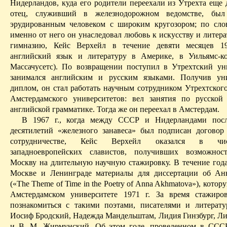
Нидерландов, куда его родители переехали из Утрехта еще 
отец, служивший в железнодорожном ведомстве, был
эрудированным человеком с широким кругозором; по сл
именно от него он унаследовал любовь к искусству и литер
гимназию, Кейс
Верхейл
в течение девяти месяцев 19
английский язык и литературу в Америке, в
Уильямс-к
Массачусетс). По возвращении поступил в
Утрех­тский
уни
занимался английским и русским языками. Получив уни
диплом, он стал работать научным сотрудником
Утрехтског
Амстердамского университетов: вел занятия по русской
английской грамматике. Тогда же он переехал в Амстердам.
В 1967 г., когда между СССР и Нидерландами посл
десятилетий «железного занавеса» был подписан договор
сотрудничестве, Кейс
Верхейл
оказался в чис
западноевропейских слави­стов, получивших возможнос
Москву на длительную научную стажировку.
В течение год
Москве и Ленинграде материалы для диссер­тации об А
(«
The
Theme
of
Time
in
the
Poetry
of
Anna
Akhmatova
»), котор
Амстердамском университете 1971 г. За время стажиро
познакомиться с такими поэтами, писателями и литерату
Иосиф Бродский, Надежда Мандельштам, Лидия Гинзбург, Ли
и В. М.
Жирмунский
.
Об этом годе, проведенном в СССР