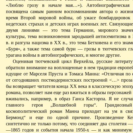
«Люблю грозу в начале мая…»). Автобиографическая 
посвящена самым ранним воспоминаниям автора о жизни
время
В
торой мировой войны, об ужасе бомбардировок 
недетских страхах и детских играх военных лет.
Связующие
двумя линиями — это тема Германии, мирового значе
культуры, тема возникновения зародышей антисемитизма 
в. и разгула нацизма в ХХ в., это тема Бетховена и его зна
«Буря», а также тема самой бури — грозы в
тютчевских
гл
урагана войны в автобиографических, и многие другие.
Оценивая
тютчевский
цикл
Верхейла
, русские литерат
обратили внимание на воплощенные в нем традиции европей
идущие от Марселя Пруста и Томаса Манна: «Отличная по 
от сегодняшних постмодернистских построений <…> проз
бы возвращает читателя конца ХХ века в классическую эпох
романа, позволяет нам еще раз вжиться в образы персонажей
вживались, например, в образ
Ганса
Касторпа
. Я не случ
главного героя „Волшебной горы“. Грандиозный
космополитический роман Манна приходит на ум в свя
Бермонд
“ и еще по одной причине.
Произведение К
синтетично не только потому, что соединяет два столетия 
—1865 годов и события начала 1950-х — и как минимум