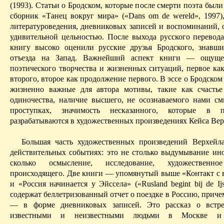
(1993). Статьи о Брод­­с­ком, которые после смерти поэта был
сборник «Танец вокруг мира» («
Dans
om
de
wereld
», 1997
литературоведения, дневниковых записей и воспоминаний,
удивительной цельностью. После выхода русского перевода 
книгу высоко оценили русские друзья Бродского, знавш
отъезда на Запад. Важнейший аспект книги — ощуще
поэтического творчества и жизненных ситу­аций, первое ка
второго, второе как продолжение первого. В эссе о Бродском
жизненно важные для автора мотивы, такие как счастье
одиночества, наличие высшего, не осознаваемого нами с
проступках, значи­мость несказанного, которые в
разрабатываются в художественных произведениях Кейса
Вер
Большая часть художественных произведений
Верхейл
действи­тельных событиях: это не столько выдумывание ино
сколько осмысление, исследование, художественно
происходящего. Две книги — упомянутый выше «Конта
кт с 
и «Россия начинается у
Эйссела
» («
Rusland
begint
bij
de
Ij
содержат беллетризованный отчет о поездке в Россию, приче
— в форме дневниковых записей. Это рассказ о встре
известными и неизвест­ными людьми в Москве и 