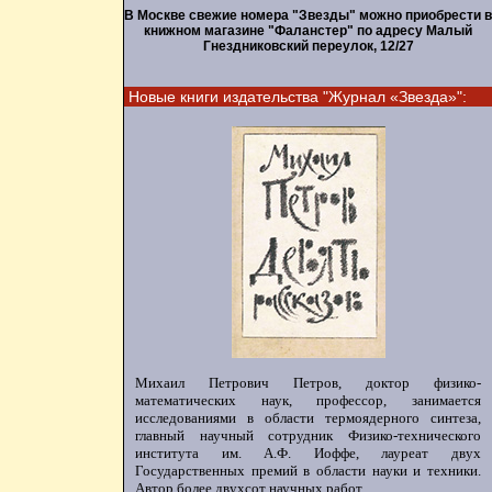
В Москве свежие номера "Звезды" можно приобрести в
книжном магазине "Фаланстер" по адресу Малый
Гнездниковский переулок, 12/27
Новые книги издательства "Журнал «Звезда»":
Михаил Петрович Петров, доктор физико-
математических наук, профессор, занимается
исследованиями в области термоядерного синтеза,
главный научный сотрудник Физико-технического
института им. А.Ф. Иоффе, лауреат двух
Государственных премий в области науки и техники.
Автор более двухсот научных работ.