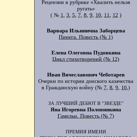
Рецензии в рубрике «Хвалить нельзя
ругать»
( №
1
,
3
,
5
,
7
,
8
,
9
,
10
,
11
,
12
)
Варвара Ильинична Заборцева
Пинега. Повесть (№ 1)
Елена Олеговна Пудовкина
Цикл стихотворений (№ 12)
Иван Вячеславович Чеботарев
Очерки по истории донского казачества
в Гражданскую войну (№
7
,
8
,
9
,
10
,)
ЗА ЛУЧШИЙ ДЕБЮТ В "ЗВЕЗДЕ"
Яна Игоревна Половинкина
Гамельн. Повесть (№ 7)
ПРЕМИЯ ИМЕНИ