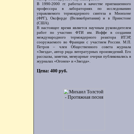
В 1990-2000 гг. работал в качестве приглашенного
профессора в лабораториях по исследованию
управляемого термоядерного синтеза в Мюнхене
(ФРГ), Оксфорде (Великобритания) и в Принстоне
(США).
В настоящее время является научным руководителем
работ по участию ФТИ им. Иоффе в создании
международного термоядерного реактора ИТЭР,
сооружаемого во Франции с участием России. М.П.
Петров – член Общественного совета журнала
«Звезда», автор ряда литературных произведений. Его
рассказы, заметки, мемуарные очерки публиковались в
журналах «Огонек» и «Звезда».
Цена: 400 руб.