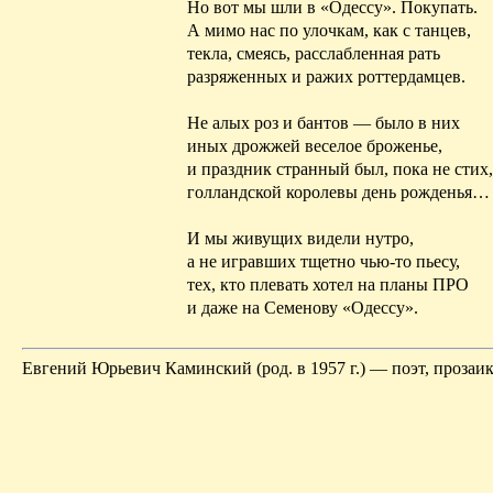
Но вот мы шли в «Одессу». Покупать.
А мимо нас по улочкам, как с танцев,
текла, смеясь, расслабленная рать
разряженных и ражих
роттердамцев
.
Не алых роз и бантов — было в них
иных дрожжей веселое броженье,
и праздник странный был, пока не стих
голландской королевы день рожденья…
И мы
живущих
видели нутро,
а не
игравших
тщетно чью-то пьесу,
тех, кто плевать хотел на планы
ПРО
и даже на Семенову «Одессу».
Евгений Юрьевич Каминский (род
.
в
1957 г.) — поэт, прозаи