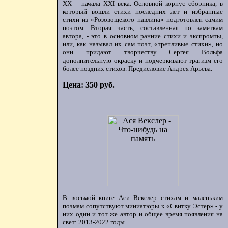
ХХ – начала XXI века. Основной корпус сборника, в
который вошли стихи последних лет и избранные
стихи из «Розовощекого павлина» подготовлен самим
поэтом. Вторая часть, составленная по заметкам
автора, - это в основном ранние стихи и экспромты,
или, как называл их сам поэт, «трепливые стихи», но
они придают творчеству Сергея Вольфа
дополнительную окраску и подчеркивают трагизм его
более поздних стихов. Предисловие Андрея Арьева.
Цена: 350 руб.
В восьмой книге Аси Векслер стихам и маленьким
поэмам сопутствуют миниатюры к «Свитку Эстер» - у
них один и тот же автор и общее время появления на
свет: 2013-2022 годы.