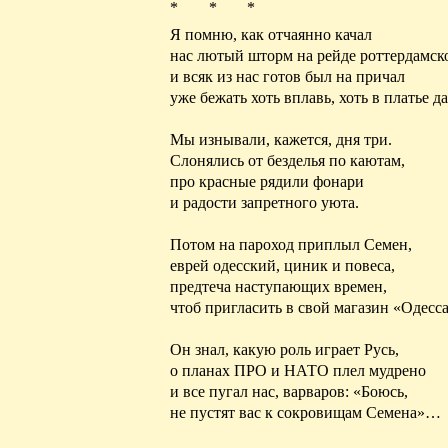
* * *
Я помню, как отчаянно качал
нас лютый шторм на рейде
роттердамск
и всяк
из нас готов был на причал
уже бежать хоть вплавь, хоть в платье д
Мы изнывали, кажется, дня три.
Слонялись от безделья по каютам,
про красные рядили фонари
и радости запретного уюта.
Потом на пароход приплыл Семен,
еврей одесский, циник и повеса,
предтеча наступающих времен,
чтоб пригласить в свой магазин «Одесса
Он знал, какую роль играет Русь,
о планах ПРО и НАТО плел мудрено
и все пугал нас, варваров: «Боюсь,
не пустят вас к сокровищам Семена»…