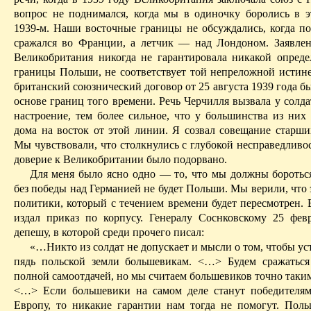
вопрос не поднимался, когда мы в одиночку боролись в 
1939-м. Наши восточные границы не обсуждались, когда по
сражался во Франции, а летчик — над Лондоном. Заявлен
Великобритания никогда не гарантировала никакой опред
границы Польши, не соответствует той непреложной истине,
британский союзнический договор от 25 авгу­ста 1939 года б
основе границ того времени. Речь Черчилля вызвала у солд
настроение, тем более сильное, что у большинства из них
дома на восток от этой линии. Я созвал совещание старши
Мы чувствовали, что столкнулись с глубокой несправедливо
доверие к Великобритании было подорвано.
Для меня было ясно одно — то, что мы должны бороться
без победы над Германией не будет Польши. Мы верили, что 
политики, который с течением времени будет пересмотрен. 
издал приказ по корпусу. Генералу
Соснковскому
25 февр
депешу, в которой среди прочего писал:
«…Никто из солдат не допускает и мысли о том, чтобы ус
пядь польской земли большевикам. <…> Будем сражатьс
полной самоотдачей, но мы считаем большевиков точно таки
<…> Если большевики на самом деле станут победителя
Европу, то никакие гарантии нам тогда не помогут. Поль