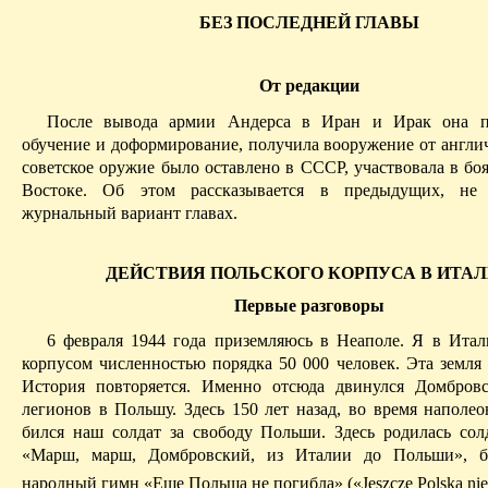
БЕЗ ПОСЛЕДНЕЙ ГЛАВЫ
От редакции
После вывода армии Андерса в Иран и Ирак она п
обучение и
доформирование
, получила вооружение от англи
советское оружие было оставлено в СССР, участвовала в бо
Востоке. Об этом рассказывается в предыдущих, н
журнальный вариант главах.
ДЕЙСТВИЯ ПОЛЬСКОГО КОРПУСА В ИТА
Первые разговоры
6 февраля 1944 года приземляюсь в Неаполе. Я в Ита
корпусом численностью порядка 50 000 человек. Эта земля 
История повторяется. Именно отсюда двинулся Домбров
легионов в Польшу. Здесь 150 лет назад, во время наполео
бился наш солдат за свободу Польши. Здесь родилась солд
«Марш, марш, Домбровский, из Италии до Польши», б
народный гимн «Еще Польша не погибла» («
Jeszcze
Polska
nie