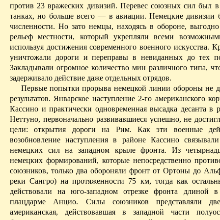
против 23 вражеских дивизий. Перевес союзных сил был в
танках, но больше всего — в авиации. Немецкие дивизии
численности. Но зато немцы, находясь в обороне, выгодно
рельеф местно­сти, который укрепляли
всеми возможным
используя достижения современного военного искусства. Кр
уничтожали дороги и переправы в невиданных до тех п
Закладывали огромное количество мин различного типа, чт
задерживало действие даже отдельных отрядов.
Первые попытки прорыва немецкой линии обороны не д
результатов. Январское наступление 2-го американского ко
Кассино
и практически одновременная высадка десанта в 
Неттуно
, первоначально развивавшиеся успешно, не достиг
цели: открытия дороги на Рим. Как эти военные дей
возобновление наступления в районе
Кассино
связывали
немецких сил на западном крыле фронта. Из четырнад
немецких формирований, которые непосредственно против
союзников, только два обороняли фронт от
Ортоны
до
Аль
реки
Сангро
) на протяженности 75 км, тогда как остальн
действовали на юго-западном отрезке фронта длиной 
плацдарме
Анцио
. Силы союзников представляли дв
американская, действовавшая в западной части полуос