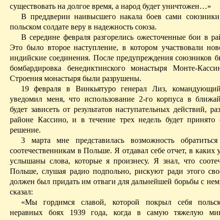
существовать на долгое время, а народ будет уничтожен…»
В преддверии наивысшего накала боев сами союзники
польском солдате веру в надежность союза.
В середине февраля разгорелись ожесточенные бои в р
Это было второе наступление, в котором участвовали нов
индийские соединения. После предупреждения союзников б
бомбардировка
бенедиктинского
монастыря
Монте-Касси
Строения монастыря были разрушены.
19 февраля в
Винкьятуро
генерал Лиз, командующий
уведомил меня, что использование 2-го корпуса в ближ
будет зависеть от результатов наступательных действий, р
районе
Кассино
, и в течение трех недель будет принято 
решение.
3 марта мне представилась возможность обратитьс
соотечественникам в Польше. Я отдавал себе отчет, в каких 
услышаны слова, которые я произнесу. Я знал, что сооте
Польше, слушая радио подпольно, рискуют ради этого св
должен был придать им отваги для дальнейшей борьбы с нем
сказал:
«Мы гордимся славой, которой покрыл себя польс
неравных боях 1939 года, когда в самую тяжелую ми