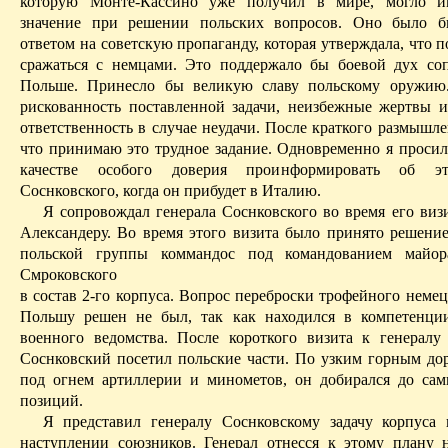
которую
Монте-Кассино
уже получил в мире, могло и
значение при решении польских вопросов. Оно было 
ответом на советскую пропаганду, которая утверждала, что п
сражаться с немцами. Это поддержало бы боевой дух со
Польше. Принесло бы великую славу польскому оружию.
рискованность поставленной задачи, неизбежные жертвы
ответственность в случае неудачи. После краткого размышле
что принимаю это трудное задание. Одновременно я просил
качестве особого доверия проинформировать об эт
Соснковского
, когда он прибудет в Италию.
Я сопровождал генерала
Соснковского
во время его визи
Александеру
. Во время этого визита было принято решени
польской группы коммандос под командованием майор
Смроковского
в состав 2-го корпуса. Вопрос переброски трофейного неме
Польшу решен не был, так как находился в компетенции
военного ведомства. После короткого визита к генералу
Соснков­ский
посетил польские части. По узким горным дор
под огнем артиллерии и минометов, он добирался до са
позиций.
Я представил генералу
Соснковскому
задачу корпуса 
наступлении союзников. Генерал отнесся к этому плану 