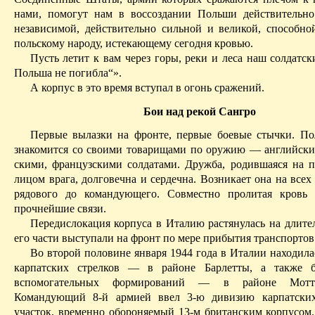
нами, помогут нам в воссоздании Польши действительн
независимой, действительно сильной и великой, способной
польскому народу, истекающему сегодня кровью.
Пусть летит к вам через горы, реки и леса наш солдатс
Польша не погибла“».
А корпус в это время вступал в огонь сражений.
Бои над рекой
Сангро
Первые вылазки на фронте, первые боевые стычки. По
знакомится со своими товарищами по оружию — английски
скими, французскими солдатами. Дружба, родившаяся на п
лицом врага, долговечна и сердечна. Возникает она на все
рядового до командующего. Совместно пролитая кровь 
прочнейшие связи.
Передислокация корпуса в Италию растянулась на длител
его части выступали на фронт по мере прибытия транспортов
Во второй половине января 1944 года в Италии находила
карпатских стрелков — в районе
Барлетты
, а также б
вспомогательных формирований — в районе
Мотт
Командующий 8-й армией ввел 3-ю дивизию карпатских
участок, временно обороняемый 13-м британским корпусом.