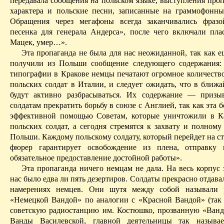
передавала сообщения на польском языке, выступления проп
характера и польские песни, записанные на граммофонны
Обращения через мегафоны всегда заканчивались фразо
песенка для генерала Андерса», после чего включали пла
Мацек
, умер…».
Эта пропаганда не была для нас неожиданной, так как е
получили из Польши сообщение следующего содержания:
типографии в Кракове немцы печатают огромное количество
польских солдат в Италии, и следует ожидать, что в ближ
будут активно разбрасываться. Их содержание — призы
солдатам прекратить борьбу в союзе с Англией, так как эта б
эффективной помощью Советам, которые уничтожили в
К
польских солдат, а сегодня стремятся к захвату и полном
Польши. Каждому польскому солдату, который перейдет на с
фюрер гарантирует освобождение из плена, отправку
обязательное предоставление достойной работы».
Эта пропаганда ничего немцам не дала. На весь корпус 
нас было едва ли пять дезертиров. Солдаты прекрасно отдавал
намерениях немцев.
Они
шутя между собой называли 
«Немецкой Вандой» по аналогии с «Красной Вандой» (так
советскую радиостанцию им.
Костюшко
, прозванную «Ван
Ванды Василевской, главной деятельницы так называ