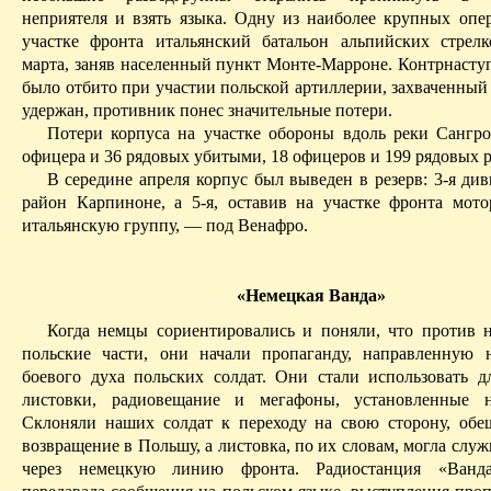
неприятеля и взять языка. Одну из наиболее крупных опе
участке фронта итальянский батальон альпийских стрел
марта, заняв населенный пункт
Монте-Марроне
. Контрнасту
было отбито при участии польской артиллерии, захваченный
удержан, противник понес значительные потери.
Потери корпуса на участке обороны вдоль реки
Сангр
офицера и 36 рядовых убитыми, 18 офицеров и 199 рядовых 
В середине апреля корпус был выведен в резерв: 3-я ди
район
Карпиноне
, а 5-я, оставив на участке фронта мот
итальянскую группу, — под
Венафро
.
«Немецкая Ванда»
Когда немцы сориентировались и поняли, что против 
польские части, они начали пропаганду, направленную 
боевого духа польских солдат. Они стали использовать д
листовки, радиовещание и мегафоны, установленные н
Склоняли наших солдат к переходу на свою сторону, обе
возвращение в Польшу, а листовка, по их словам, могла слу
через немецкую линию фронта. Радиостанция «Ванд