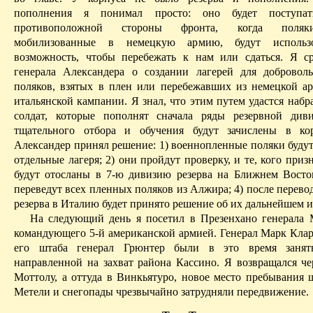
пополнения я понимал просто: оно будет поступ
противоположной стороны фронта, когда поляк
мобилизованные в немецкую армию, будут использ
возможность, чтобы перебежать к нам или сдаться. Я с
генерала
Александера
о создании лагерей для доброволь
поляков, взятых в плен или перебежавших из немецкой а
итальянской кампании. Я знал, что этим путем удастся набр
солдат, которые пополнят сначала ряды резервной див
тщательного отбора и обучения будут зачислены в кор
Александер
принял решение: 1) военнопленные поляки будут
отдельные лагеря;
2)
они пройдут проверку, и те, кого при
будут отосланы в 7-ю дивизию резерва на Ближнем Восток
переведут всех пленных поляков из Алжира; 4) после перево
резерва в Италию будет принято решение об их дальнейшем 
На следующий день я посетил в
Презенхано
генерала 
командующего 5-й американской армией. Генерал Марк Клар
его штаба генерал
Грюнтер
были в это время заняты
направленной на захват района
Кассино
. Я возвращался че
Моттолу
, а оттуда в
Винкьятуро
, новое место пребывания ш
Метели и снегопады чрезвычайно затрудняли передвижение.