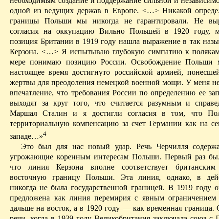
необходимым создание и поддержание сильной и независим
одной из ведущих держав в Европе. <…> Никакой опред
границы Польши мы никогда не гарантировали. Не в
согласия на оккупацию Вильно Польшей в 1920 году, м
позиция Британии в 1919 году нашла выражение в так наз
Керзона
. <…> Я испытываю глубокую симпатию к полякам
мере понимаю позицию России. Освобождение Польши 
настоящее время достигнуто российской армией, понесш
жертвы для преодоления немецкой военной мощи. У меня не
впечатление, что требования России по определению ее за
выходят за круг того, что считается разумным и спра
Маршал Сталин и я достигли согласия в том, что По
территориальную компенсацию за счет
Германии
как на се
4
западе…»
Это был для нас новый удар. Речь Черчилля содержа
угрожающие коренным интересам Польши. Первый раз бы
что линия
Керзона
вполне соответствует британским
восточную границу Польши. Эта линия, однако, в дейс
никогда не была государственной границей. В 1919 году 
предложена как линия перемирия с явным ограничением
дальше на восток, а в 1920 году — как временная граница.
речи, когда в 1939 году Великобритания заключала союз с 