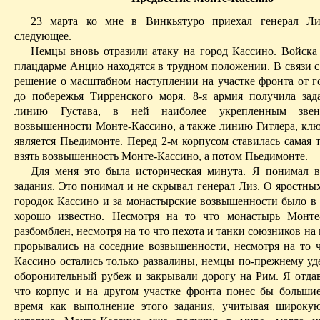
23 марта ко мне в
Винкьятуро
приехал генерал Ли
следующее.
Немцы вновь отразили атаку на город
Кассино
. Войска
плацдарме
Анцио
находятся в трудном положении.
В связи 
решение о масштабном наступлении на участке фронта от г
до побережья Тирренского моря. 8-я армия получила зад
линию Густава, в ней наиболее укрепленным звен
возвышенности
Монте-Кассино
, а также линию Гитлера, кл
является
Пьедимонте
. Перед 2-м корпусом ставилась самая т
взять возвышенность
Монте-Кассино
, а потом
Пьедимонте
.
Для меня это была историческая минута. Я понимал 
задания. Это понимал и не скрывал генерал Лиз. О яростны
городок
Кассино
и за монастырские возвышенности было в 
хорошо известно. Несмотря на
то
что монастырь
Монте
разбомблен, несмотря на то что пехота и танки союзников на 
прорывались на соседние возвышенности, несмотря на то ч
Кассино
остались только развалины, немцы по-прежнему уд
оборонительный рубеж и закрывали дорогу на Рим. Я отдава
что корпус и на другом участке фронта понес бы большие
время как выполнение этого задания, учитывая широкую