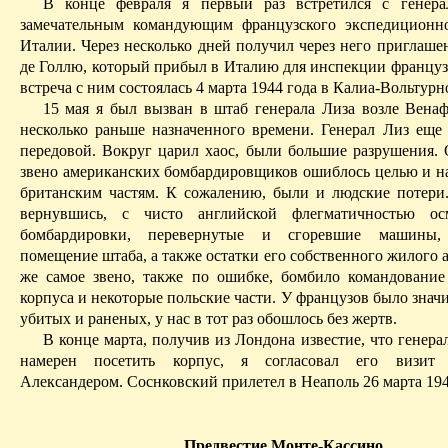
В конце февраля я первый раз встретился с гене
замечательным командующим французского экспедиционн
Италии.
Через
несколько
дней
получил через него приглашен
де Голлю, который прибыл в Италию для инспекции французс
встреча с ним состоялась 4 марта 1944 года в
Калиа-Вольтурн
15 мая я был вызван в штаб генерала Лиза возле
Вена
несколько раньше назначенного времени. Генерал Лиз еще 
передовой. Вокруг царил хаос, были большие разрушения. О
звено американских бомбардировщиков ошиблось целью и на
британским частям. К сожалению, были и людские потери.
вернувшись, с чисто английской флегматичностью ос
бомбардировки, перевернутые и сгоревшие машины,
помещение штаба, а также остатки его собственного жилого 
же самое звено, также по ошибке, бомбило командование
корпуса и некоторые польские части. У французов было знач
убитых и раненых, у нас в тот раз обошлось без жертв.
В конце марта, получив из Лондона известие, что генер
намерен посетить корпус, я согласовал его визит
Александером
.
Соснковский
прилетел в Неаполь 26 марта 194
Предвестие
Монте-Кассино