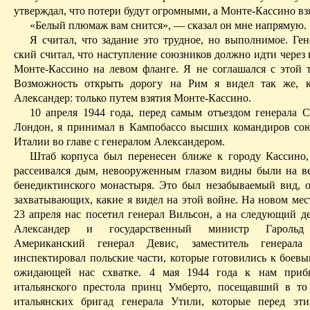
утверждал, что потери будут огромными, а
Монте-Кассино
взя
«Белый плюмаж вам снится», — сказал он мне напрямую.
Я считал, что задание это трудное, но выполнимое. Ге
ский
считал, что наступление союзников должно идти через 
Монте-Кассино
на левом фланге. Я не соглашался с этой т
Возможность открыть дорогу на Рим я видел так же,
Александер
: только путем взятия
Монте-Кассино
.
10 апреля 1944 года, перед самым отъездом генерала
С
Лондон, я принимал в
Кампобассо
высших командиров сою
Италии во главе с генералом
Александером
.
Штаб корпуса был перенесен ближе к городу
Кассино
рассеивался дым, невооруженным глазом видны были на 
бенедиктинского
монастыря. Это был незабываемый вид, 
захватывающих, какие я видел на этой войне. На новом мес
23 апреля нас посетил генерал Вильсон, а на следующий д
Александер
и государственный министр Гарольд 
Американский генерал
Девис
, заместитель генерал
инспектировал польские части, которые готовились к боевы
ожидающей нас схватке. 4 мая 1944 года к нам приб
итальянского престола принц Умберто, посещавший в то
итальянских бригад генерала Утили, которые перед эт