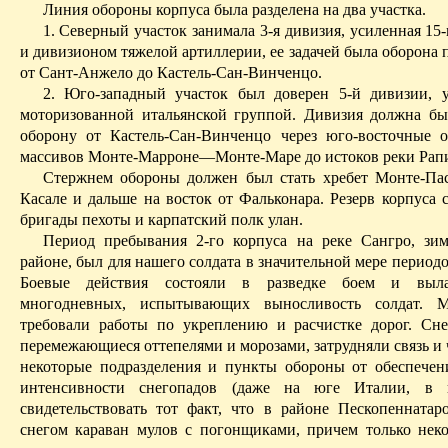
Линия обороны корпуса была разделена на два участка.
1. Северный участок занимала 3-я дивизия, усиленная 15
и дивизионом тяжелой артиллерии, ее задачей была оборона 
от
Сант-Анжело
до
Кастель-Сан-Винченцо
.
2. Юго-западный участок был доверен 5-й дивизии, 
моторизованной итальянской группой. Дивизия должна бы
оборону от
Кастель-Сан-Винченцо
через юго-восточные о
массивов
Монте-Марроне
—
Монте-Маре
до истоков реки
Рап
Стержнем обороны должен был стать хребет
Монте-Па
Касале
и дальше на восток от
Фальконара
. Резерв корпуса 
бригады пехоты и карпатский полк улан.
Период пребывания 2-го корпуса на реке
Сангро
, зи
районе, был для нашего солдата в значительной мере период
Боевые действия состояли в разведке боем и выла
многодневных, испытывающих выносливость солдат. 
требовали работы по укреплению и расчистке дорог. Сн
перемежающиеся оттепелями и морозами, затрудняли связь и 
некоторые подразделения и пункты обороны от обеспечен
интенсивности снегопадов (даже на юге Италии, в 
свидетельствовать тот факт, что в районе
Пескопеннатар
снегом караван мулов с погонщиками, причем только нек