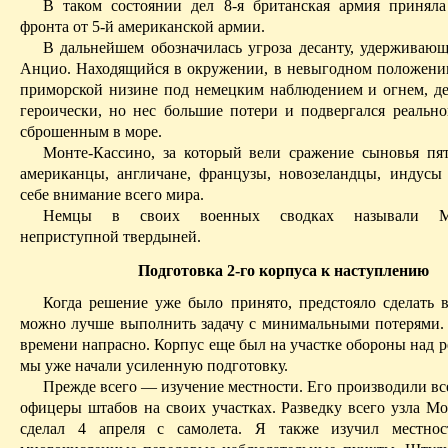
В таком состоянии дел 8-я британская армия приняла
фронта от 5-й американской армии.
В дальнейшем обозначилась угроза десанту, удерживаю
Анцио
. Находящийся в окружении, в невыгодном положени
приморской низине под немецким наблюдением и огнем, де
героически, но нес большие потери и подвергался реально
сброшенным в море.
Монте-Кассино
, за
который
вели сражение сыновья пя
американцы, англичане, французы, новозеландцы, индус
себе внимание всего мира.
Немцы в своих военных сводках называли
М
неприступной твердыней.
Подготовка 2-го корпуса к наступлению
Когда решение уже было принято, предстояло сделать в
можно лучше выполнить задачу с минимальными потерями.
времени напрасно. Корпус еще был на участке обороны над 
мы уже начали усиленную подготовку.
Прежде всего — изучение местности. Его производили вс
офицеры штабов на своих участках. Разведку всего узла
Мо
сделал 4 апреля с самолета. Я также изучил местност