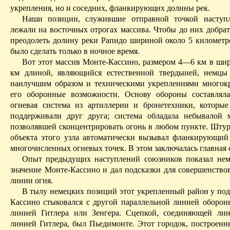
укрепления, но и соседних, фланкирующих долины рек.
Наши позиции, служившие отправной точкой наступл
лежали на восточных отрогах массива. Чтобы до них добрат
преодолеть долину реки
Рапидо
шириной около 5 километр
было сделать только в ночное время.
Вот этот массив
Монте-Кассино
, размером 4—6 км в шир
км длиной, являющийся естественной твердыней, немцы
наилучшим образом и техническими укреплениями многок
его оборонные возможности. Основу обороны составлял
огневая система из артиллерии и бронетехники, которы
поддерживали друг друга; система обладала небывалой 
позволявшей сконцентрировать огонь в любом пункте. Штур
объекта этого узла автоматически вызывал фланкирующий
многочисленных огневых точек. В этом заключалась главная 
Опыт предыдущих наступлений союзников показал нем
значение
Монте-Кассино
и дал подсказки для совершенство
линии огня.
В тылу немецких позиций этот укрепленный район у п
Кассино
стыковался с другой параллельной линией оборон
линией Гитлера или
Зенгера
. Сцепкой, соединяющей лин
линией Гитлера, был
Пьедимонте
. Этот городок, построен