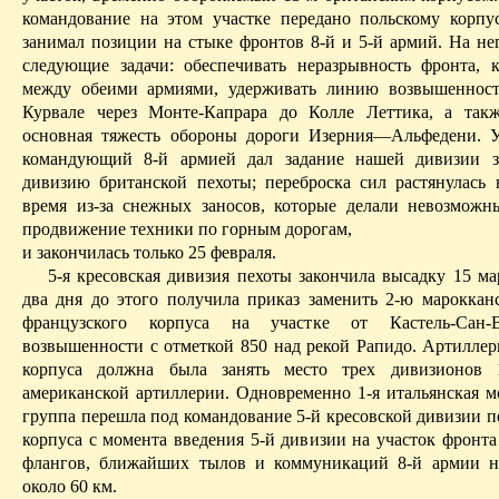
командование на этом участке передано польскому корпус
занимал позиции на стыке фронтов 8-й и 5-й армий. На нег
следующие задачи: обеспечивать неразрывность фронта,
между обеими армиями, удерживать линию возвышеннос
Курвале
через
Монте-Капрара
до
Колле
Леттика
, а такж
основная тяжесть обороны дороги
Изерния
—
Альфедени
. 
командующий 8-й армией дал задание нашей дивизии з
дивизию британской пехоты; переброска сил растянулась 
время из-за снежных заносов, которые делали невозможн
продвижение техники по горным дорогам,
и закончилась только 25 февраля.
5-я
кресовская
дивизия пехоты закончила высадку 15 мар
два дня до этого получила приказ заменить 2-ю марокка
французского корпуса на участке от
Кастель-Сан-
возвышенности с отметкой 850 над рекой
Рапидо
. Артиллер
корпуса должна была занять место трех дивизионов 
американской артиллерии. Одновременно 1-я итальянская м
группа перешла под командование 5-й
кресовской
дивизии пе
корпуса с момента введения 5-й дивизии на участок фронта
флангов, ближайших тылов и коммуникаций 8-й армии н
около 60 км.