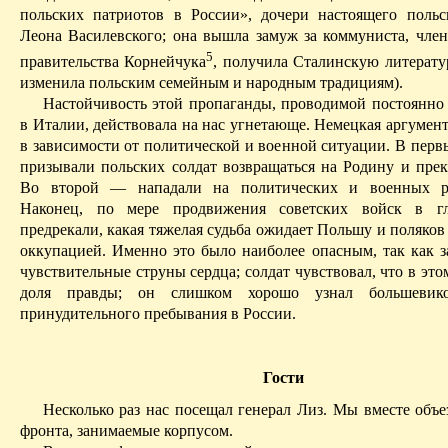
польских патриотов в России», дочери настоящего польс
Леона Василев­ского; она вышла замуж за коммуниста, член
5
правительства Корнейчука
, получила Сталинскую литерат
изменила польским семейным и народным традициям).
Настойчивость этой пропаганды, проводимой постоянно 
в Италии, действовала на нас угнетающе. Немецкая аргумен
в зависимости от политической и военной ситуации. В перв
призывали польских солдат возвращаться на Родину и прекр
Во второй — нападали на политических и военных ру
Наконец, по мере продвижения советских вой
ск в г
предрекали, какая тяжелая судьба ожидает Польшу и поляков
оккупацией. Именно это было наиболее опасным, так как з
чувствительные струны серд­ца; солдат чувствовал, что в это
доля правды; он слишком хорошо узнал большевик
принудительного пребывания в России.
Гости
Несколько раз нас посещал генерал Лиз. Мы вместе объе
фронта, занимаемые корпусом.