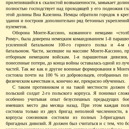
прилепившийся к скалистой возвышенности, замыкает доли
полностью господствует над проходящей у его подножия гл
этой долины
Виа
Казелина
. Немцы обратили городок в креп
здания и построив дополнительно ряд бетонных укреплений
пулеметов.
Оборона
Монте-Кассино
, названного немцами «стол
Риму», была доверена немецким командованием 1-й парашю
усиленной батальоном 100-го горного полка и 4-м 
батальоном. Части, засевшие на массиве
Монте-Кассино
, п
отборным немецким войскам. 1-я парашютная дивизия,
понесенные потери, до конца войны оставалась одной из лу
частей. Так же как и другие военные формирования в
Монте
состояла почти на 100 % из добровольцев, отобранных п
физическим качествам и, конечно же, прекрасно обученных.
С таким противником и на такой местности должен б
польский солдат 2-го польского корпуса. Я понимал сложн
особенно учитывая опыт безуспешных предыдущих бое
имевших место два месяца назад. При этом каждая пол
состояла только из двух бригад неполной численности, в
корпусы союзников состояли из полных 3-бригадных
бригадных дивизий. Я должен был считаться и с тем, что б