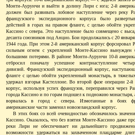
Монти-Аурунчи
и выйти в долину
Лири
с юга; 2-й америк
должен был развивать лобовое наступление через реку
Р
французского экспедиционного корпуса было разверты
действий в горах на правом фланге, с целью обойти укр
Кассино
с севера.
Это наступление было совмещено с выса
десанта союзников под
Анцио
. Бои продолжались с 20 января
1944 года. При этом 2-й американский корпус форсировал
сильным огнем с укреплений
Монте-Кассино
вынужден б
большими потерями. В районе
Монти-Аурунчи
10-й америк
отбросил поначалу успешное контрнаступление четы
дивизий. Француз­ский экспедиционный корпус, наступаю
фланге с целью обойти укрепленный монастырь, в тяжелых
удержал взгорья
Кастеллоне
. Во второй фазе операции 2-й
корпус, используя успех французов, переправился через
Ра
города
Кассино
и по горам подошел к подножию монастыря, а
ворвалась в город с севера. Измотанные в боях ф
американские части заменил новозеланд­ский корпус.
В этих боях со всей очевидностью обозначилось значен
Кассино
. Оказалось, что без взятия
Монте-Кассино
даже про
реки
Лири
не обеспечивает ни дальнейшего продвижени
возможности удержаться на захваченном плацдарме длит