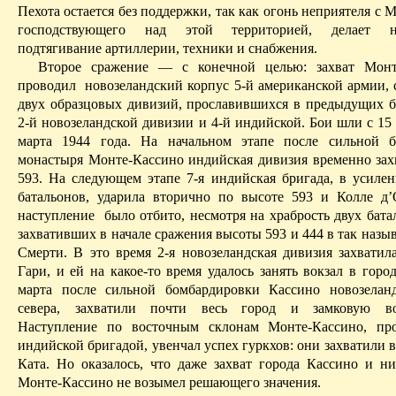
Пехота остается без поддержки, так как огонь неприятеля с
М
господствующего над этой территорией, делает н
подтягивание артиллерии, техники и снабжения.
Второе сражение — с конечной целью: захват
Монт
проводил
новозеландский корпус 5-й американской армии, 
двух образцовых дивизий, прославившихся в предыдущих б
2-й новозеландской дивизии и 4-й индийской. Бои шли с 15
марта 1944 года. На начальном этапе после сильной б
монастыря
Монте-Кассино
индийская дивизия временно зах
593. На следующем этапе 7-я индийская бригада, в усилен
батальонов, ударила вторично по высоте 593 и Колле
д
наступление
было отбито, несмотря на храбрость двух бат
захвативших в начале сражения высоты 593 и 444 в так наз
Смерти. В это время 2-я новозеландская дивизия захватил
Гари, и ей на какое-то время удалось занять вокзал в горо
марта после сильной бомбардировки
Кассино
новозеланд
севера, захватили почти весь город и замковую во
Наступление по восточным склонам
Монте-Кассино
, пр
индийской бригадой, увенчал успех
гуркхов
: они захватили
Ката. Но оказалось, что даже захват города
Кассино
и ни
Монте-Кассино
не возымел решающего значения.