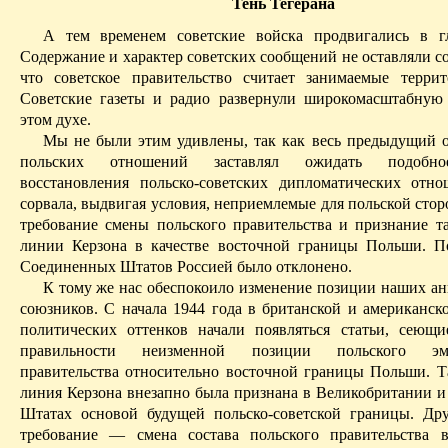
Тень Тегерана
А тем временем советские войска продвигались в г
Содержание и характер советских сообщений не оставляли с
что советское правительство считает занимаемые терри
Совет­ские газеты и радио развернули широкомасштабную
этом духе.
Мы не были этим удивлены, так как весь предыдущий о
польских отношений заставлял ожидать подобн
восстановления польско-советских дипломатических отн
сорвала, выдвигая условия, неприемлемые для польской стор
требование смены польского правительства и признание т
линии
Керзона
в качестве восточной границы Польши. П
Соединенных Штатов Россией было отклонено.
К тому же нас обеспокоило изменение позиции наших ан
союзников. C начала 1944 года в британской и американско
политических оттенков начали появляться статьи, сеющ
правильности неизменной позиции польского эми
правительства относительно восточной границы Польши. Т
линия
Керзона
внезапно была признана в Великобритании 
Штатах основой будущей польско-советской границы. Дру
требование — смена состава польского правительства 