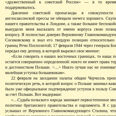
«
дружественный
к советской России» — в то время
поддерживалось.
Давление советской пропаганды в совокупности
англосаксонской прессы не обещали ничего хорошего. Скупы
нашего правительства в Лондоне, а также большое беспокой
вынудили меня высказать от имени корпуса свою пози
вопросу. Я полностью доверял Верховному Главнокомандую
Соснковскому
и знал его твердую позицию относительно 
границ Речи
Посполитой
; 17 февраля 1944 через генерала
Бо
передал ему депешу, в которой выразил свое мнение:
«Если говорить о наших восточных границах, то наша п
остается совершенно определенной: никто не имеет права то
и достоинством Польши. <…> Никто лучше нас не понимает,
малейшая уступка большевикам».
22 февраля на заседании палаты общин Черчилль про
политическую речь, в которой вопрос о Польше занимал важ
было уже официальное подтверждение уступок в пользу Сов
за счет Польши. Вот выдержки:
«…Судьба польского народа занимает первостепенное мес
политике британского правительства и парламента. Я с уд
услышал от Верховного Главнокомандующего Сталина, что