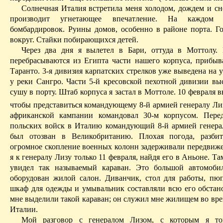
Солнечная Италия встретила меня холодом, дождем и сн
производит угнетающее впечатление. На каждом
бомбардировок. Руины домов, особенно в районе порта. Г
вокруг. Стайки побирающихся детей.
Через два дня я вылетел в
Бари
, оттуда в
Моттолу
.
перебрасываются из Египта части нашего корпуса, прибы
Таранто
. 3-я дивизия карпатских стрелков уже выведена на 
у реки
Сангро
. Части 5-й
кресовской
пехотной дивизии вы
сушу в порту. Штаб корпуса я застал в
Моттоле
. 10 февраля 
чтобы представиться командующему 8-й армией генералу Ли
африканской кампании командовал 30-м корпусом. Пере
польских войск в Италию командующий 8-й армией генер
был отозван в Великобританию. Плохая погода, разби
огромное скопление военных колонн задерживали передвиже
я к генералу Лизу только 11 февраля, найдя его в
Аньоне
. Та
увидел так называемый караван. Это большой автомоби
оборудован жилой салон. Диванчик, стол для работы, пюп
шкаф для одежды и умывальник составляли всю его обстано
мне выделили такой караван; он служил мне жилищем во вре
Италии.
Мой разговор с генералом
Лизом
, с которым я то