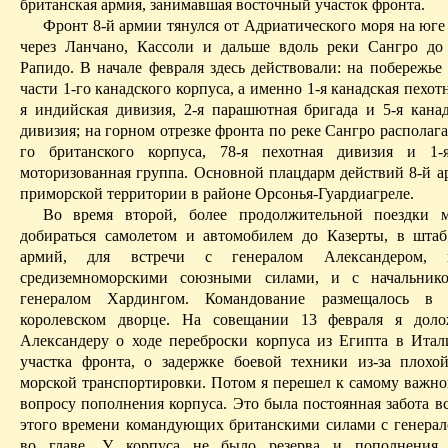
британская армия, занимавшая восточный участок фронта.
Фронт 8-й армии тянулся от Адриатического моря на юг
через
Ланчано
,
Кассоли
и дальше вдоль реки
Сангро
до 
Рапидо
. В начале февраля здесь действовали: на побережь
части 1-го канадского корпуса, а именно 1-я канадская пехотн
я индий­ская дивизия, 2-я парашютная бригада и 5-я канад
дивизия; на горном отрезке фронта по реке
Сангро
располага
го британ­ского корпуса, 78-я пехотная дивизия и 1-
моторизованная группа. Основной плацдарм действий 8-й а
приморской территории в районе
Орсонья-Гуардиагреле
.
Во время второй, более продолжительной поездки 
добираться самолетом и автомобилем до
Казерты
, в шта
армий, для встречи с генералом
Александером
, 
средиземноморскими союзными силами, и с начальник
генералом
Хардингом
. Командование размещалось в 
королевском дворце. На совещании 13 февраля я доло
Александеру
о ходе переброски корпуса из Египта в Итал
участка фронта, о задержке боевой техники из-за плохо
морской транспортировки. Потом я перешел к самому важн
вопросу пополнения корпуса. Это была постоянная забота в
этого времени командующих британскими силами с генера
во главе. У корпуса не было резерва и пополнения.