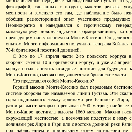
многочисленные передовые наблюдательные пункты. Штуди
фотографий, сделанных с воздуха, макетов рельефа угл
местности и заменяло его там, где наблюдение было не
обобщен разносторонний опыт участников предыдущих 
Неоднократно я наведывался к героическому генер
командующему новозеландскими формированиями, котор
предыдущим наступлением на
Монте-Кассино
. Он делился 
опытом. Много информации я получил от генерала
Кейтлея
,
78-й британской пехотной дивизией.
С 8-го по 17 апреля части 2-го польского корпуса н
обороны сменил 10-й британский корпус, и уже 22 апреля
корпус начал занимать исходные позиции для будущего н
Монте-Кассино
, сменяя находящиеся там британские части.
Что представлял собой
Монте-Кассино
?
Горный массив
Монте-Кассино
был передовым бастионо
системе обороны так называемой линии Густава. Эти скали
горы поднимались между долинами рек
Рапидо
и
Лири
,
разница высот которых превышала 500 метров; наиболее 
Монте-Каиро
достигала высоты 1669 метров. Массив госп
окружающей местностью, а возможные подступы к нему с
долинами рек
Лири
и Гари или с востока долиной реки
Рапи
под наблюдением и прицельным огнем артиллерии не т