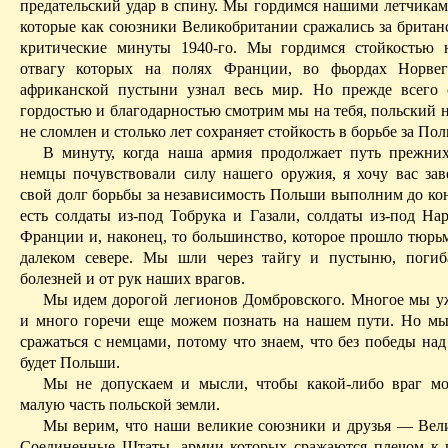
предательский удар в спину. Мы гордимся нашими летчикам
которые как союзники Великобритании сражались за британс
критические минуты 1940-го. Мы гордимся стойкостью 
отвагу которых на полях Франции, во фьордах Норвег
африканской пустыни узнал весь мир.
Но
прежде всего 
гордостью и благодарностью смотрим мы на тебя, польский 
не сломлен и столько лет сохраняет стойкость в борьбе за Пол
В минуту, когда наша армия продолжает путь прежних
немцы почувствовали силу нашего оружия, я хочу вас зав
свой долг борьбы за независимость Польши выполним до кон
есть солдаты из-под
Тобрука
и
Газали
, солдаты из-под
Нар
Франции и, наконец, то большинство, которое прошло тюрьм
далеком севере. Мы шли через тайгу и пустыню, погиб
болезней и от рук наших врагов.
Мы идем дорогой легионов Домбровского. Многое мы у
и много горечи еще можем познать на нашем пути. Но мы
сражаться с немцами, потому что знаем, что без победы на
будет Польши.
Мы не допускаем и мысли, чтобы какой-либо враг мо
малую часть польской земли.
Мы верим, что наши великие союзники и друзья — Вел
Соединенные Штаты, армии которых сражаются плечом к 