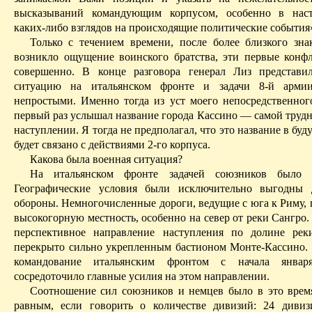
высказываний командующим корпусом, особенно в наст
каких-либо взглядов на происходящие политические события
Только с течением времени, после более близкого знак
возникло ощущение воинского братства, эти первые конф
совершенно. В конце разговора генерал Лиз представ
ситуацию на итальянском фронте и задачи 8-й арм
непростыми. Именно тогда из уст моего непосредственног
первый раз услышал название города
Кассино
— самой трудн
наступлении. Я тогда не предполагал, что это название в буд
будет связано с действиями 2-го корпуса.
Какова была военная ситуация?
На итальянском фронте задачей союзников было 
Географические условия были исключительно выгодны 
обороны. Немногочисленные дороги, ведущие с юга к Риму, 
высокогорную местность, особенно на север от реки
Сангро
.
перспективное направление наступления по долине ре
перекрыто сильно укрепленным бастионом
Монте-Кассино
.
командование итальянским фронтом с начала январ
сосредоточило главные усилия на этом направлении.
Соотношение сил союзников и немцев было в это врем
равным, если говорить о количестве дивизий: 24 диви