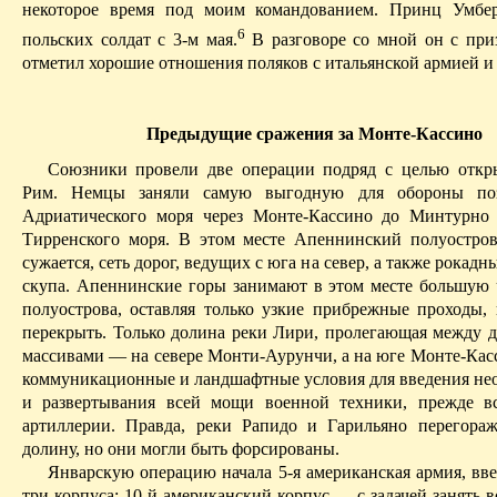
некоторое время под моим командованием.
Принц Умбер
6
польских солдат с 3-м мая.
В
разговоре со мной он с при
отметил хорошие отношения поляков с итальянской армией и
Предыдущие сражения за
Монте-Кассино
Союзники провели две операции подряд с целью откр
Рим. Немцы заняли самую выгодную для обороны п
Адриатического моря через
Монте-Кассино
до
Минтурно
Тирренского моря. В этом месте
Апеннинский
полуостров
сужается, сеть дорог, ведущих с юга на север, а также рокадн
скупа.
Апеннинские
горы занимают в этом месте большую
полуострова, оставляя только узкие прибрежные проходы, 
перекрыть. Только долина реки
Лири
, пролегающая между 
массивами — на севере
Монти-Аурунчи
, а на юге
Монте-Кас
коммуникационные и ландшафтные условия для введения не
и развертывания всей мощи военной техники, прежде в
артиллерии. Правда, реки
Рапидо
и
Гарильяно
перегораж
долину, но они могли быть форсированы.
Январскую операцию начала 5-я американская армия, вве
три корпуса: 10-й американский корпус — с задачей занять