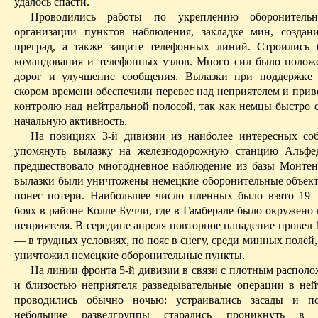
удалось спасти.
Проводились работы по укреплению оборонительн
организации пунктов наблюдения, закладке мин, созда
преград, а также защите телефонных линий. Строились
командования и телефонных узлов. Много сил было полож
дорог и улучшение сообщения. Вылазки при поддержке 
скором времени обеспечили перевес над неприятелем и прив
контролю над нейтральной полосой, так как немцы быстро 
начальную активность.
На позициях 3-й дивизии из наиболее интересных со
упомянуть вылазку на железнодорожную станцию
Альфе
предшествовало многодневное наблюдение из базы
Монтен
вылазки были уничтожены немецкие оборонительные объект
понес потери. Наибольшее число пленных было взято 19
боях в районе Колле
Буччи
, где в
Гамберале
было окружено 
неприятеля. В середине апреля повторное нападение провел 
— в трудных условиях, по пояс в снегу, среди минных полей
уничтожил немецкие оборонительные пункты.
На линии фронта 5-й дивизии в связи с плотным располо
и близостью неприятеля разведывательные операции в ней
проводились обычно ночью: устраивались засады и по
небольшие разведгруппы старались проникнуть в р