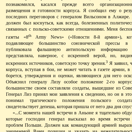
познакомился,
касался
прежде всего организационн
размещения и готовности корпуса. Я сообщил ему о резу
последних переговоров с генералом Вильсоном в Алжире.
должен был коснуться, как всегда, болезненных политичес
связанных с польско-советскими отношениями.
Меня беспо
th
газеты «8
Army
News
» («Новости 8-й армии»), ко
подавляющее большинство союзнической прессы в 
публиковала фальшивую
антипольскую
информацию 
представляла, наверное, с искренней верой, но, види
3
искренних источников, советскую точку зрения.
Я заявил, ч
корпуса, вступая в бои, не может читать в газете армии, в
борется, утверждения и оценки, являющиеся для него оск
Объяснил генералу Лизу особое положение 2-го корпус
большинстве своем составляли солдаты, вышедшие из Сове
Генерал Лиз принял мои заявления к сведению, но он в это
понимал трагического положения польского солда
свидетельствует депеша, которая пришла от него два дня спус
«...С момента нашей встречи в
Аньоне
я тщательно обду
которые господин генерал высказал во время встречи 
проблем Польши. Должен как командующий армией
выраз
занимаемой Вами позиции и указать на нежелательнос