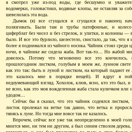
я смотрел уже из-под воды, где бесшумно и уважите
водомерки, головастики, водяные клопы, не оставляя за соб
шевелилась эта вода.
Дымок (я) все сгущался и сгущался
и
наконец нач
полязгивать. Были там и трубы патефонные, и колес
циферблат без чисел и без стрелок, и улитки, и колонны — 
было. И все это бурлило, шелестело, свистало, да так, что я 
более я поднимался из чайного носика. Чайник стоял среди ц
ночи, в чайнике же сидела жаба. Вот так-то
… Н
о жабой мн
довелось. Потому что мгновенно все это кончилось, 
прошлогодним листком, голубым в моем же, лунном свете 
как это так: быть и луной и листком, на который падают ее 
это казалось мне в порядке вещей). И вдруг я по
недоумевающий взгляд. Хохолок, клюв, ясно, кто это был, 
не ясно, как это моя вожделенная жаба стала куличком или 
удодом…
Сейчас бы я сказал, что это чайник содеялся листком, 
листок пролежал на ветке так давно, что ветка и проросла
тянясь к луне. Но тогда мне вовсе так не казалось.
Впрочем, сейчас все уже так неопределенно в моей голо
мнится мне, ни
тем
ни другим, а был синим стволом дерева,