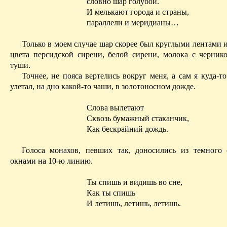
словно шар голубой.
И мелькают города и страны,
параллели и меридианы…
Только в моем случае шар скорее был круглыми лентами и
цвета персидской сирени, белой сирени, молока с черник
туши.
Точнее, не пояса вертелись вокруг меня, а сам я куда-т
улетал, на дно какой-то чаши, в золотоносном дожде.
Слова вылетают
Сквозь бумажный стаканчик,
Как бескрайний дождь.
Голоса монахов, певших так, доносились из темного 
окнами на 10-ю линию.
Ты спишь и видишь во сне,
Как ты спишь
И летишь, летишь, летишь.