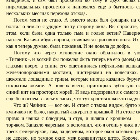
вглядеться, и сам был просветом во тьму в двух белых 
пирамидальных просветов я нанюхался еще в бытность с
нескольких месяцах перехода отсюда.
Потом меня не стало. А вместо меня был фонарик на 
болтал о чем-то с удодом по ту сторону окна. Вы спросите, 
этом, если была одна только тьма и голые ветви? Наверно
наплел. Какая-нибудь ворона, снявшаяся с рисового поля. Их
как я теперь думаю, была показная. И не довела до добра.
Потому что через мгновение окно обратилось в у
«Титаник», и всякий бы пожелал быть теперь на его (моем) м
глазами вверх, а спина его ощетинилась нефтяными вышка
железнодорожными мостами, цистернами на колесика
щекотали лошадиные гривы, которые иногда казались бурун
открытом океане. А поверх всего, приоткрыв зубастую па
синий кит на просторах морей. И ведь подозревал я с самого н
еще был огнем в лисьих лапах, что тут кроется какое-то
надув
Что ж? Чайник — вот он. И стоит с таким видом, будто 
куличков не было,
накрытый
аккуратно крышкой. На столе ск
прямо и чашка с блюдцем, и стул, и шляпа с кроликом —
торчком. Запахло
жареным
, я вспомнил, что я огонь у лиса в
треск фейерверков, там, за деревом, которое окончательно р
не дерево, но темное окно меж раздвинутых штор. Короче, 