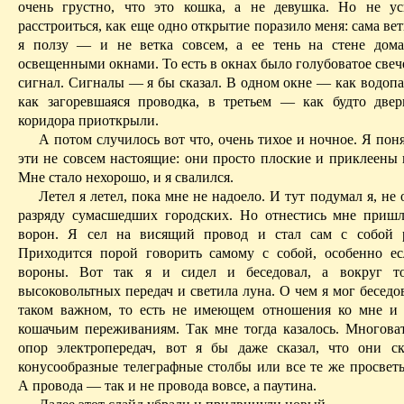
очень грустно, что это кошка, а не девушка. Но не у
расстроиться, как еще одно открытие поразило меня: сама вет
я ползу — и не ветка совсем, а ее тень на стене дом
освещенными окнами. То есть в окнах было голубоватое све
сигнал. Сигналы — я бы сказал. В одном окне — как водопа
как загоревшаяся проводка, в третьем — как будто двер
коридора приоткрыли.
А потом случилось вот что, очень тихое и ночное. Я поня
эти не совсем настоящие: они просто плоские и приклеены 
Мне стало нехорошо, и я свалился.
Летел я летел
, пока мне не надоело. И тут подумал я, не 
разряду сумасшедших городских. Но отнестись мне пришл
ворон. Я сел на висящий провод и стал сам с собой р
Приходится порой говорить самому
с
собой, особенно е
вороны. Вот так я и сидел и беседовал, а вокруг т
высоковольтных передач и светила луна. О чем я мог беседо
таком важном, то есть не имеющем отношения ко мне и
кошачьим переживаниям. Так мне тогда казалось. Многоват
опор электропередач, вот я бы даже сказал, что
они
ск
конусообразные телеграфные столбы или все те же просвет
А провода — так и не провода вовсе, а паутина.