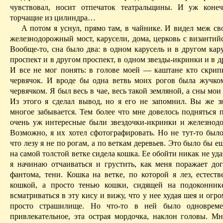
чувствовал, носит отпечаток театральщины. И уж коне
торчащие из цилиндра…
А потом я уснул, прямо там, в чайнике. И видел меж св
железнодорожный мост, карусели, дома, церковь с византий
Вообще-то, сна было два: в одном карусель и в другом кар
проспект и в другом проспект, в одном звезды-икринки и в 
И все не мог понять: в голове моей — каштане кто скрип
червячок. И вроде бы одна ветвь моих рогов была жучко
червячком. Я был весь в чае, весь такой земляной, а сны мо
Из этого я сделал вывод, но я его не запомнил. Вы же зн
многое забывается. Тем более что мне довелось подняться 
очень уж интересные были звездочки-икринки и железнод
Возможно, я их хотел сфотографировать. Но не тут-то было
что лезу я не по рогам, а по веткам деревьев. Это было бы е
на самой толстой ветке сидела кошка. Ее
обойти
никак не уда
я начинаю отчаиваться и грустить, как меня поражает дог
фантома, тени. Кошка на ветке, по которой я лез, естеств
кошкой, а просто тенью кошки, сидящей на подоконник
всматриваться в эту кису и вижу, что у нее худая шея и огро
просто
страшилище
. Но что-то в ней было одноврем
привлекательное, эта острая мордочка, наклон головы. Мн