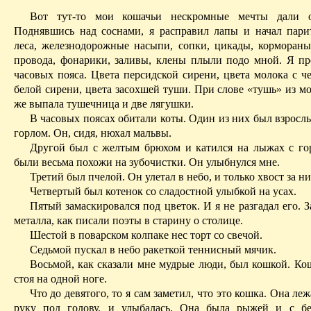
Вот тут-то мои кошачьи нескромные мечты дали о
Поднявшись над соснами, я расправил лапы и начал пари
леса, железнодорожные насыпи, сопки, цикады, кормораны
провода, фонарики, заливы, клены плыли подо мной.
Я про
часовых пояса. Цвета персидской сирени, цвета молока с ч
белой сирени, цвета засохшей туши. При слове «тушь» из м
же выпала тушечница и две лягушки.
В часовых поясах обитали коты. Один из них был взрослы
горлом. Он, сидя, нюхал мальвы.
Другой был с желтым брюхом и катился на лыжах с го
были весьма похожи на зубочистки. Он улыбнулся мне.
Третий был пчелой. Он улетал в небо, и только хвост за ни
Четвертый был котенок со сладостной улыбкой на усах.
Пятый замаскировался под цветок. И я не разгадал его. 
металла, как писали поэты в старину о столице.
Шестой в поварском колпаке нес торт со свечой.
Седьмой пускал в небо ракеткой теннисный мячик.
Восьмой, как сказали мне мудрые люди, был кошкой. Кош
стоя на одной ноге.
Что до девятого, то я сам заметил, что это кошка. Она ле
руку под голову, и улыбалась. Она была рыжей и с бе