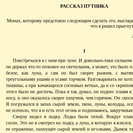
РАССКАЗ ПУТНИКА
Монах, которому предстояло следующим сделать это, выгляде
что я решил прыгнут
I
Повстречался я с ним при луне. И довольно-таки сильном
он держал что-то похожее на светильник, а может, это было п
белое, как луна, а сам он был скорее рыжим, с выт
треугольными ушами и усами торчком. Разговаривать не хоте
тишины, а при качающихся сосновых ветках, да и со скрипом
этого было не достичь. Пока я так думал, он поднес пламя 
носу, и оно оказалось скорее пахучим, чем горячим. Он скосил
Я погружался в запах сырой земли, хвои, луны, колодца, ос
не осенило, что я и есть этот огонь и поднимаюсь, закручива
Сверху видел я лодку. Лодка была тихой. Вокруг пла
сосен. Это не я смотрел на лодку, а луна, в которую я влился, 
ее отражение, пахнущее сырой землей и иголками. Дымок та