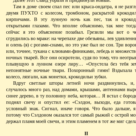
Далее этот слайд убрали и придвинули новый.
Там в доме своем спал пес или крыса-ондатра, я не разг
двумя ПУХТО с колесом, тромбоном, раскрытой крокоди
кирпичами. В эту лунную
ночь
как пес, так и крокод
открытыми глазами. Что вполне объяснимо, так мне тогда
сейчас я это объяснение позабыл. Грезили мы вот о ч
сгрудились во мраке: на черепахе две обезьяны, лев удивленн
и олень (я) с рогами-снами, но это уже был не сон. Три воро
или, точнее, тукана с клювами-финиками, лебедь и множест
ночных тварей. Все они осиротели, судя по тому, что неотры
плывущую в лунном озере лиру… «Опустела без тебя зе
непонятные ночные твари. Похоронный гимн! Вздыхала 
колесо, лязгали, как монетки, крокодильи зубки.
Вдруг светлые шторы летней ночи раздвинулись, и,
случалось много раз, над домами, крышами, антеннами выр
синее дерево, в ту половину неба, которая… Я встал с боро
поднял свечу и опустил ее: «Сэлдон, выходи, еда гот
условный знак. Сигнал, иначе говоря. Что было дальше, я
потому что Сэлдоном оказался тот самый рыжий с острой
мо
держал пламя моей свечи, и этим пламенем в тот же миг сдел
II