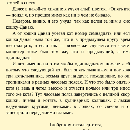
землей в снегу.
Далее в какой-то хижине я учуял алый цветок. «Опять кто
— понял я, но прошел
мимо
как ни в чем не бывало.
Недаром, видно, я его учуял, так как вслед за ним я сн
кошку-Данаю.
А от кошки-Данаи убегал кот номер семнадцать, или есл
кошка-Даная была той же, что и в предыдущем кругу врем
шестнадцать, а если так — всякое же случается на свет
кондитер тоже был тем же, что и предыдущий, а им
одиннадцать.
И вот именно на этом якобы одиннадцатом номере я сби
потому что следующий кот
был опять лыжником и вот яв
три кота-лыжника, весьма друг на друга походившие, но о
тропинками в разных часовых поясах. И что это было опять 
кота (а ведь я летел высоко и отчасти ночью) или три ипо
того же кота? Тут часовые пояса завертелись с великой скор
кошки, пчелы и котята, в кулинарных колпаках, с лыжа
надувными кругами, лейками, в лодках, со свечой и с
запестрили перед моими глазами.
Глобус крутится-вертится,