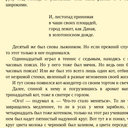
широкими.
И, листопад принимая
в чаши своих площадей,
город лежит, как Даная,
в золотоносном дожде.
Десятый же был снова лыжником. Но если прежний спус
то этот только в нее поднимался.
Одиннадцатый играл в теннис с седьмым, находясь с
часовых поясах. Но у него тоже был мячик. Но ведь они 
часовых поясах! Или же был это всего лишь один кот, отб
от незримой стенки, явленный в разные мгновения своей жи
И тут снова появился кот-кондитер со своим тортом и свеч
Далее, спиной к нему и погрузившись в аромат маг
тринадцатый кот, тоже в свитере с горлом.
«Ого! — подумал я. — Что-то стало меняться». То ли 
завращались медленнее, то ли в усах у меня зарябило,
четырнадцать был тоже котенком, только на этот раз учившим
нем был надет пятнистый надувной круг. Вот тут я и понял,
круг цвета молока с черникой был заливом, а цвета персид