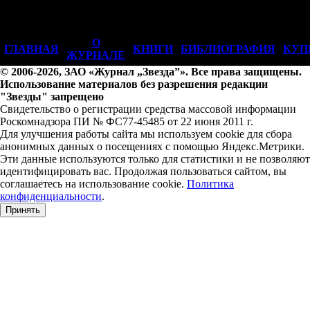
Вспомните и вы меня.
О
ГЛАВНАЯ
КНИГИ
БИБЛИОГРАФИЯ
КУП
ЖУРНАЛЕ
© 2006-2026, ЗАО «Журнал „Звезда”». Все права защищены.
Использование материалов без разрешения редакции
"Звезды" запрещено
Свидетельство о регистрации средства массовой информации
Роскомнадзора ПИ № ФС77-45485 от 22 июня 2011 г.
Для улучшения работы сайта мы используем cookie для сбора
анонимных данных о посещениях с помощью Яндекс.Метрики.
Эти данные используются только для статистики и не позволяют
идентифицировать вас. Продолжая пользоваться сайтом, вы
соглашаетесь на использование cookie.
Политика
конфиденциальности
.
Принять