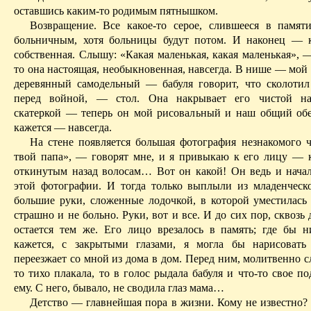
оставшись каким-то родимым пятнышком.
Возвращение. Все какое-то серое, слившееся в памя
больничным, хотя больницы будут потом.
И
наконец — к
собственная. Слышу: «Какая маленькая, какая маленькая», 
то она настоящая, необыкновенная, навсегда. В нише — мой 
деревянный самодельный — бабуля говорит, что сколотил
перед войной, — стол. Она накрывает его чистой на
скатеркой — теперь он мой рисовальный и наш общий об
кажется — навсегда.
На стене появляется большая фотография незнакомого ч
твой папа», — говорят мне, и я привыкаю к его лицу — к 
откинутым назад волосам
… В
от он какой! Он ведь и нача
этой фотографии. И тогда только выплыли из младенческ
большие руки, сложенные лодочкой, в которой уместилась 
страшно и не больно. Руки, вот и все. И до сих пор, сквозь 
остается тем же. Его лицо врезалось в память; где бы н
кажется, с закрытыми глазами, я могла бы нарисовать
переезжает со мной из дома в дом. Перед ним, молитвенно 
то тихо плакала, то в голос рыдала бабуля и что-то свое п
ему. С него, бывало, не сводила глаз мама…
Детство — главнейшая пора в жизни. Кому не известно? 