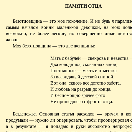
ПАМЯТИ ОТЦА
Безотцовщина
— это мое поколение. И не будь я парализ
самым началом войны маленькой девочкой, на мою дол
возможно, не более легкие, но совершенно иные детство
жизнь.
Моя
безотцовщина
— это две женщины:
Мать с бабулей — свекровь и невестка
Два колодника, скованных мной,
Постоянные
— месть и отместка
За всевидящей детской спиной.
Вот она, сквозь все детство забота,
И любовь на разрыв до конца.
И беспомощно зрячее фото
Не пришедшего с фронта отца.
Безденежье. Основная статья расходов — врачам в ко
продумали — нужно ли оперировать, чтобы прооперировал с
а в результате — я попадаю в руки абсолютно непрофе