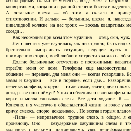
беспощадные. Только те моменты, когда мама с бабушкой 
конвертиками, когда они в равной степени боятся и надеются
А остальное время — об этом я сказала в приве
стихотворении. И дальше — больницы, школа, я, навсегда
инвалидной коляске, на нас троих — восемь квадратных ме
соседи…
Как необходим при всем этом мужчина — отец, сын, муж.
Лет с шести я уже научилась, как ни странно, быть над с
бретательно выстраивать ситуации, ведущие пусть к 
примирению сторон, моей любви и хитрости хватало на обеи
Долгие больничные отсутствия с постоянными каран
отрезїли меня от дома. Телефоны еще малодоступны. 
общение — передачи, для меня они — всегда говорящие. Е
мамы и бабушки — все в порядке, если две
… Р
азворачи
печенье, конфеты, вторую — то же самое, значит, дело плохо.
дети, разве они поймут? У них я обмениваю свои конфеты н
корки и молча слизываю слезы. Все дети ходячие. Я —
Конечно, и я участвую в общепалатной жизни, и голос у м
кричу, смеюсь, спорю, доказываю
… Н
о всегда вторым плано
«Папа» — непривычное, трудное слово, в общем, я е
произношу. Оно — безудержные бабушкины слезы и тя
молчанье, с
редкими
проговорками, увы, неинформатив