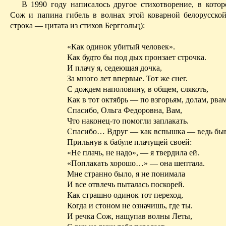
В 1990 году написалось другое стихотворение, в котор
Сож и папина гибель в волнах этой коварной белорусской
строка — цитата из стихов Берггольц):
«Как одинок убитый человек».
Как будто бы под дых пронзает строчка.
И плачу я, седеющая дочка,
За много лет впервые. Тот же снег.
С дождем наполовину, в общем, слякоть,
Как в тот октябрь — по взгорьям, долам, рв
Спасибо, Ольга Федоровна, Вам,
Что наконец-то помогли заплакать.
Спасибо
… В
друг — как вспышка — ведь бы
Прильнув к бабуле плачущей своей:
«Не плачь, не надо», — я твердила ей.
«Поплакать хорошо…» — она шептала.
Мне странно было, я не понимала
И все отвлечь пыталась поскорей.
Как страшно одинок тот переход,
Когда и стоном не означишь, где ты.
И речка Сож, нащупав волны Леты,