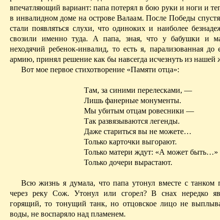
впечатляющий вариант: папа потерял в бою руки и ноги и те
в инвалидном доме на острове Валаам. После Победы спустя
стали появляться слухи, что одиноких и наиболее безнад
свозили именно туда. А папа, зная, что у бабушки и 
неходячий ребенок-инвалид, то есть я, парализованная до 
армию, принял решение как бы навсегда исчезнуть из нашей 
Вот мое первое стихотворение «Памяти отца»:
Там, за синими перелесками, —
Лишь фанерные монументы.
Мы убитым отцам ровесники —
Так развязываются легенды.
Даже стариться вы не можете…
Только карточки выгорают.
Только матери ждут: «А может быть…»
Только дочери вырастают.
Всю жизнь я думала, что папа утонул вместе с танком 
через реку Сож. Утонул или сгорел?
В
снах нередко яв
горящий, то тонущий танк, но отцовское лицо не выплыв
воды, не воспаряло над пламенем.