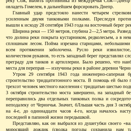
реку Сож, выбить противника из междуречья Сож—Днепр
овладеть Гомелем, в дальнейшем форсировать Днепр.
Главный удар предстояло нанести четырем стрелков
усиленным двумя танковыми полками. Преследуя проти
вышли к исходу 28 сентября 1943 года на восточный берег ре
Ширина реки — 150 метров, глубина 2—2,5 метра. Развед
что долина реки покрыта кустарником, редколесьем, а в не
сплошным лесом. Пойма изрезана старицами, небольшими
всем протяжении заболочена. Русло реки извилисто
количеством рукавов, то есть западный берег представлял 
преграду для танков и артиллерии. Было решено, что наи
места для переправ — излучины реки в районе деревни Черни
Утром 29 сентября 1943 года инженерно-саперная бр
строительство тридцатитонного моста. В помощь ей было 
трехсот человек местного населения с тридцатью шестью по
3 октября строительство моста завершено, на западный б
переправились два отдельных танковых полка и сосредото
неподалеку от Черничья. Значит, бЛльшая часть дня 3 октябр
на 4-е, до одиннадцати часов 4-го, когда началось наст
последней в папиной жизни передышкой.
Представляю, как он выбрался из душегубки своего «ва
моросящий дождик (сводка погоды сохранила нам та