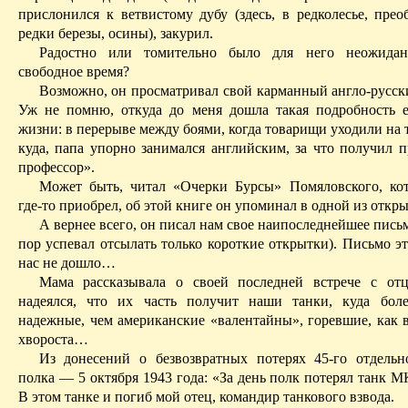
прислонился к ветвистому дубу (здесь, в редколесье, прео
редки березы, осины), закурил.
Радостно или томительно было для него неожида
свободное время?
Возможно, он просматривал свой карманный англо-русск
У
ж не помню, откуда до меня дошла такая подробность 
жизни: в перерыве между боями, когда товарищи уходили на
куда, папа упорно занимался английским, за что получил 
профессор».
Может быть, читал «Очерки Бурсы» Помяловского, ко
где-то приобрел, об этой книге он упоминал в одной из откры
А вернее всего, он писал нам свое наипоследнейшее письм
пор успевал отсылать только короткие открытки). Письмо эт
нас не дошло…
Мама рассказывала о своей последней встрече с от
надеялся, что их часть получит наши танки, куда бол
надежные, чем американские «валентайны», горевшие, как в
хвороста…
Из донесений о безвозвратных потерях 45-го отдельн
полка — 5 октября 1943 года: «За день полк потерял танк
М
В этом танке и погиб мой отец, командир танкового взвода.