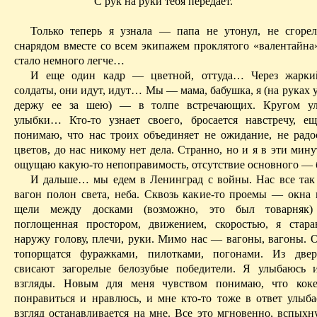
С рук на руки тебя передает.
Только теперь я узнала — папа не утонул, не сгоре
снарядом вместе со всем экипажем проклятого «валентайна»
стало немного легче…
И еще один кадр — цветной, оттуда
… Ч
ерез жарки
солдаты, они идут, идут… Мы — мама, бабушка, я (на руках 
держу ее за шею) — в толпе встречающих. Кругом ул
улыбки… Кто-то узнает своего, бросается навстречу, 
понимаю, что нас троих объединяет не ожидание, не радос
цветов, до нас никому нет дела. Странно, но и я в эти ми
ощущаю какую-то непоправимость, отсутствие основного — 
И дальше… мы едем в Ленинград с войны. Нас все так
вагон полон света, неба. Сквозь какие-то проемы — окна
щели между досками (возможно, это был товарняк
поглощенная простором, движением, скоростью, я стар
наружу голову, плечи, руки. Мимо нас — вагоны, вагоны. 
топорщатся фуражками, пилотками, погонами. Из двер
свисают загорелые белозубые победители. Я улыбаюсь 
взгляды. Новым для меня чувством понимаю, что коке
понравиться и нравлюсь, и мне кто-то тоже в ответ улыбае
взгляд останавливается на мне. Все это мгновенно, вспыхн