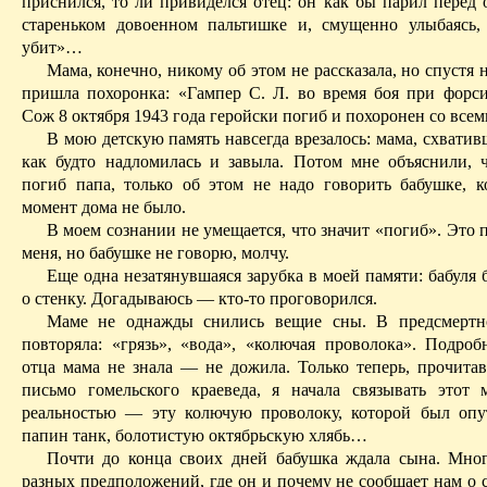
приснился, то ли привиделся отец: он как бы парил перед 
стареньком довоенном пальтишке и, смущенно улыбаясь,
убит»…
Мама, конечно, никому об этом не рассказала, но
спустя
н
пришла похоронка: «Гампер С. Л. во время боя при форс
Сож 8 октября 1943 года геройски погиб и похоронен со всем
В мою детскую память навсегда врезалось: мама, схватив
как будто надломилась и завыла. Потом мне объяснили, 
погиб папа, только об этом не надо говорить бабушке, к
момент дома не было.
В моем сознании не умещается, что значит «погиб». Это
меня, но бабушке не говорю, молчу.
Еще одна незатянувшаяся зарубка в моей памяти: бабуля 
о стенку. Догадываюсь — кто-то проговорился.
Маме не однажды снились вещие сны. В предсмерт
повторяла: «грязь», «вода», «колючая проволока». Подроб
отца мама не знала — не дожила. Только теперь, прочита
письмо гомельского краеведа, я начала связывать этот
реальностью — эту колючую проволоку, которой был оп
папин танк, болотистую октябрьскую хлябь…
Почти до конца своих дней бабушка ждала сына. Мно
разных предположений, где он и почему не сообщает нам о 