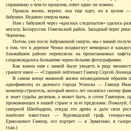
спрашиваю о чем-то прошлом, ответ один: не помню.
Прошла жизнь, вернее, она еще идет, но в целом —
бабушки. Недавно умерла мама.
Нам с бабушкой через «красных следопытов» удалось раз
могилу. Белоруссия. Гомельский район. Западный берег рек
Черничье.
Потом, уже после бабушкиной смерти, мы с мамой получ
о том, что в деревне Ченки воздвигнут мемориал и каждог
ближайшем районе перевозили на бронетанковых лафета
сопровождалось большими черно-белыми фотографиями.
Как важно нам с мамой было увидеть в ряду множест
граните имен — «Старший лейтенант Гампер Сергей Леонид
В самом конце маминой жизни неожиданным образом п
однофамилец из далекого города Усинска — Гампер Ива
инженер-строитель, который много лет посвятил своему фам
и знает судьбы десятков, а может быть, и сотен Гамперов,
проживающих в нашей стране и за ее пределами. Пожалуй, б
северной Швейцарии, откуда это древо и дало свои рос
наиболее известных — Курляндский граф, генерал-м
Ермолаевич Гампер, его портрет — в Эрмитаже, в галере
года.)