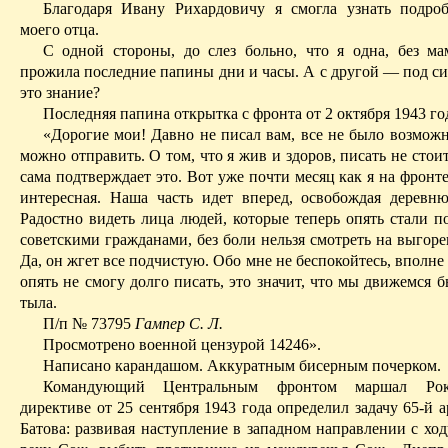
Благодаря Ивану Рихардовичу я смогла узнать подро
моего отца.
С одной стороны, до слез больно, что я одна, без м
прожила последние папины дни и часы. А
с
другой
— под си
это знание?
Последняя папина открытка с фронта от 2 октября 1943 го
«Дорогие мои! Давно не писал вам, все не было возможн
можно отправить. О том, что я жив и здоров, писать не стоит
сама подтверждает это. Вот уже почти месяц как я на фронт
интересная. Наша часть идет вперед, освобождая деревню
Радостно видеть лица людей, которые теперь опять стали 
советскими гражданами, без боли нельзя смотреть на выгор
Да, он жгет все
подчистую
. Обо мне не беспокойтесь, вполне
опять не смогу долго писать, это значит, что мы движемся 
тыла.
П
/п № 73795
Гампер С. Л.
Просмотрено военной цензурой 14246».
Написано карандашом. Аккуратным бисерным почерком.
Командующий Центральным фронтом маршал Рок
директиве от 25 сентября 1943 года определил задачу 65-й 
Батова: развивая наступление в западном направлении с хо