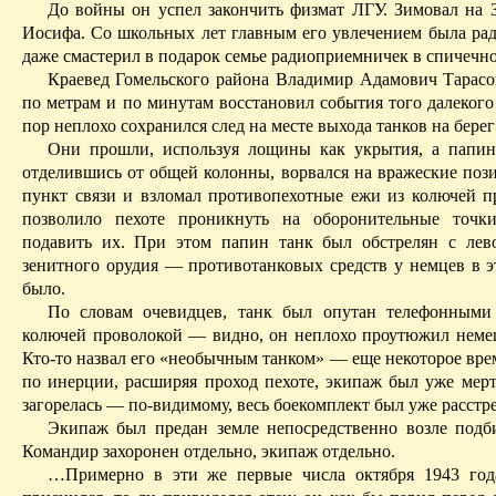
До войны он
успел закончить физмат ЛГУ
. Зимовал на 
Иосифа. Со школьных лет главным его увлечением была рад
даже смастерил в подарок семье радиоприемничек в спичеч
Краевед Гомельского района Владимир Адамович Тарасо
по метрам и по минутам восстановил события того далекого
пор неплохо сохранился след на месте выхода танков на берег
Они прошли, используя лощины как укрытия, а папин
отделившись от общей колонны, ворвался на вражеские пози
пункт связи и взломал противопехотные ежи из колючей п
позволило пехоте проникнуть на оборонительные точки
подавить их. При этом папин танк был обстрелян с лев
зенитного орудия — противотанковых средств у немцев в э
было.
По словам очевидцев, танк был опутан телефонными
колючей проволокой — видно, он неплохо проутюжил неме
Кто-то назвал его «необычным танком» — еще некоторое вре
по инерции, расширяя проход пехоте, экипаж был уже мер
загорелась — по-видимому, весь боекомплект был уже расстр
Экипаж был предан земле непосредственно возле под
Командир захоронен отдельно, экипаж отдельно.
…Примерно в эти же первые числа октября 1943 год