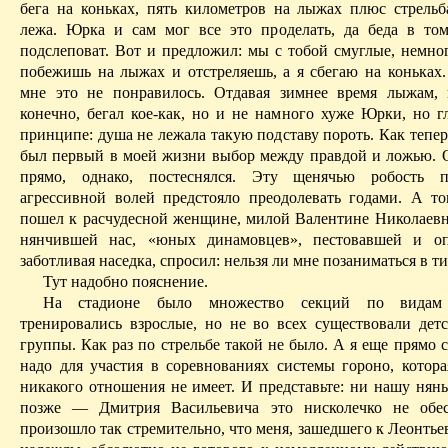
бега на коньках, пять километров на лыжах плюс стрельба
лежа. Юрка и сам мог все это проделать, да беда в то
подслеповат. Вот и предложил: мы с тобой смуглые, немно
побежишь на лыжах и отстреляешь, а я сбегаю на коньках.
мне это не понравилось. Отдавая зимнее время лыжам, 
конечно, бегал кое-как, но и не намного хуже Юрки, но г
принципе: душа не лежала такую подставу пороть. Как тепе
был первый в моей жизни выбор между правдой и ложью. 
прямо, однако, постеснялся. Эту щенячью робость
агрессивной
волей предстояло преодолевать годами. А т
пошел к расчудесной женщине, милой Валентине Николаевн
нянчившей нас, «юных динамовцев», пестовавшей и оп
заботливая наседка, спросил: нельзя ли мне позаниматься в т
Тут надобно пояснение.
На стадионе было множество секций по видам 
тренировались взрослые, но не во всех существовали дет
группы. Как раз по стрельбе такой не было. А я еще прямо с
надо для участия в соревнованиях системы гороно, котор
никакого отношения не имеет. И представьте: ни нашу нянь
позже — Дмитрия Васильевича это нисколечко не обес
произошло так стремительно, что меня, зашедшего к Леонтье