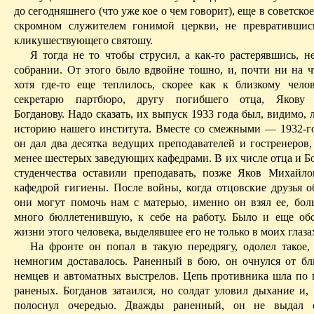
до сегодняшнего (что уже кое о чем говорит), еще в советское
скромном служителем гонимой церкви, не превратившис
кликушествующего святошу.
Я тогда не то чтобы струсил,
а
как-то растерявшись, н
собрании. От этого было вдвойне тошно, и, почти ни на
ч
хотя где-то еще теплилось, скорее как к близкому чело
секретарю партбюро, другу погибшего отца, Якову
Богданову. Надо сказать, их выпуск 1933 года был, видимо,
историю нашего института. Вместе со смежными — 1932-г
он дал два десятка ведущих преподавателей и гостренеров,
менее шестерых заведующих кафедрами. В их числе отца и Б
студенчества оставили преподавать, позже Яков Михайло
кафедрой гигиены. После войны, когда отцовские друзья о
они могут помочь нам с матерью, именно он взял ее, бол
много бюллетенившую, к себе на работу. Было и еще обс
жизни этого человека, выделявшее его не только в моих глаза
На фронте он попал в такую передрягу, одолел такое,
немногим доставалось. Раненный в бою, он очнулся от бл
немцев и автоматных выстрелов. Цепь противника шла по 
раненых. Богданов затаился, но солдат уловил дыхание и, 
полоснул
очередью. Дважды раненный, он не выдал с