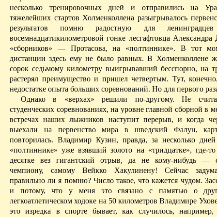
несколько тренировочных дней и отправились на Ура
тяжелейших стартов Холменколлена разыгрывалось первен
результатов помню радостную для ленинградце
восемнадцатикилометровой гонке лесгафтовца Александра 
«сборников» — Протасова, на «полтиннике». В тот мо
дистанции здесь ему не было
равных
. В Холменколлене ж
сорок седьмому километру выигрывавший бесспорно, на т
растерял преимущество и пришел четвертым. Тут, конечно
недостатке опыта больших соревнований. Но для первого раза 
Однако в «верхах» решили по-другому. Не счита
студенческих соревнованиях, на уровне главной сборной в 
встречах наших лыжников наступит перерыв, и когда че
выехали на первенство мира
в
шведский Фалун, карт
повторилась. Владимир Кузин, правда,
за
несколько
дней
«полтиннике» уже взявший золото на «тридцатке», где-то
десятке вез гигантский отрыв, да не кому-нибудь — 
чемпиону, самому Вейкко Хакулинену! Сейчас задумал
правильно ли я помню? Число такое, что кажется чудом.
Зас
и потому, что у меня это связано с памятью о друг
легкоатлетическом ходоке на 50 километров Владимире Ухове
это изредка в спорте бывает, как случилось, например