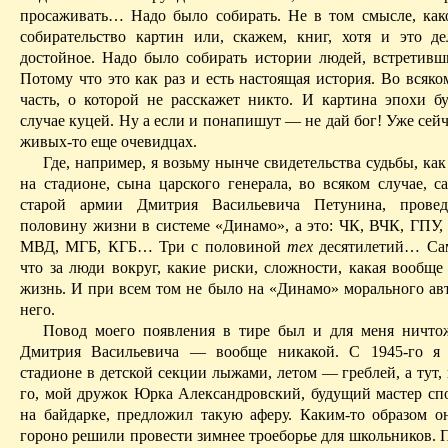
просаживать
… Н
адо было собирать. Не в том смысле, как
собирательство картин или, скажем, книг, хотя и это 
достойное. Надо было собирать истории людей, встретивш
Потому что это как раз и есть настоящая история. Во всяком
часть, о которой не расскажет никто. И картина эпохи б
случае куцей. Ну а если и понапишут — не дай бог! Уже сей
живых-то еще очевидцах.
Где, например, я возьму нынче свидетельства судьбы, ка
на стадионе, сына царского генерала, во всяком случае, с
старой армии Дмитрия Васильевича Петунина, прове
половину жизни в системе «Динамо», а это: ЧК, ВЧК, ГПУ
МВД, МГБ, КГБ
… Т
ри с половиной
тех
десятилетий… Сам
что за люди вокруг, какие риски, сложности, какая вообще
жизнь. И при всем том не было на «Динамо» морального ав
него.
Повод моего появления в тире был и для меня ничто
Дмитрия Васильевича — вообще никакой. С 1945-го я 
стадионе в детской секции лыжами, летом — греблей, а тут, 
го, мой дружок Юрка Александровский, будущий мастер спо
на байдарке, предложил такую аферу. Каким-то образом он
гороно решили провести зимнее троеборье для школьников. 