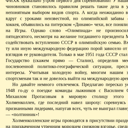
ФИХК буквально утром первого дня соревнований! У наш
чиновников становилось правилом решать такие дела в у
непонятным выбором видов спорта. А когда неожиданно в
вдруг с уроками неизвестной, но олимпийской забавы 
хоккея, объявились на питерском «Динамо» чехи, все поняли,
на Игры. Однако слово «Олимпиада» не произносил
пятидесятого, несмотря на желание тогдашнего
президента
М
содействовать вступлению СССР в олимпийскую семью. В
ту или иную международную федерацию порой зависело от
взглядов ее руководителя. Только в мае 1951 года С
ССР ст
ал
Государство (скажем прямо — Сталин), определив ме
послевоенной политико-географической ситуации, прес
интересы. Учитывая холодную войну, многим нашим з
спортсменам так и не довелось выйти на международную арен
Но давайте немного отвлечемся. Предлагаю пересказ 
1948
го­-ду
о поездке команды лыжников с Василием 
Михаилом Протасовым в мировую столицу этого 
Холменколлен, где последний навел шороху: соревнуясь
признанными лидерами, напугав всех, чуть не выиграл глав
— «полтинник»!
Холменколленские игры проводятся в присутствии празд
на прихваченном утренним морозцем снежном взгорье, среди