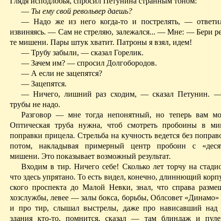
Глядя исподлобья, спросил Петунина странным тоном:
—
Ты ему свой револьвер даешь?
— Надо же из него когда-то и пострелять, — ответи
извиняясь. — Сам не стреляю, залежался... — Мне: — Бери р
те мишени. Пары штук хватит. Патроны я взял, идем!
— Трубу забыли, — сказал Горелик.
— Зачем им? — спросил Долгобородов.
— А если не зацепятся?
— Зацепятся.
— Ничего, лишний раз сходим, — сказал Петунин. —
трубы не надо.
Разговор — мне тогда непонятный, но теперь вам мо
Оптическая труба нужна, чтоб смотреть пробоины в ми
поправки прицела. Стрельба на кучность ведется без попра
потом, накладывая примерный центр пробоин с «деся
мишени. Это показывает возможный результат.
Входим в тир. Ничего себе! Сколько лет торчу на стадио
что здесь упрятано.
То есть видел, конечно, длиннющий корпу
ского проспекта до Малой Невки, знал, что справа разме
хозслужбы, левее — залы бокса, борьбы, Облсовет «Динамо» 
и про тир, слышал выстрелы, даже про нависавший над
здания кто-то, помнится, сказал — там блиндаж и пул