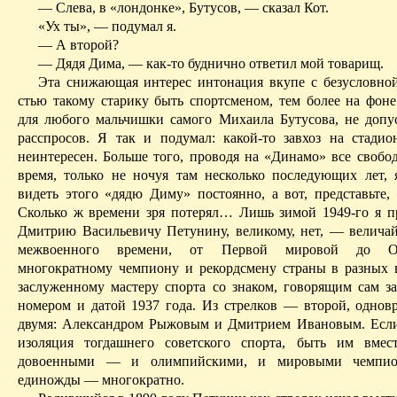
— Слева, в «лондонке», Бутусов, — сказал Кот.
«
Ух
ты», — подумал я.
— А второй?
— Дядя Дима, — как-то буднично ответил мой товарищ.
Эта снижающая интерес интонация вкупе с безусловно
стью такому старику быть спортсменом, тем более на фоне
для любого мальчишки самого Михаила Бутусова, не допу
расспросов. Я так и подумал: какой-то завхоз на стади
неинтересен. Больше того, проводя на «Динамо» все свобо
время, только не ночуя там несколько последующих лет,
видеть этого «дядю Диму» постоянно, а вот, представьте
Сколько ж времени зря потерял
… Л
ишь зимой 1949-го я п
Дмитрию Василь­евичу Петунину, великому, нет, — велича
межвоенного времени, от Первой мировой до Оте
многократному чемпиону и рекордсмену страны в разных 
заслуженному мастеру спорта со знаком, говорящим сам за
номером и датой 1937 года. Из стрелков — второй, однов
двумя: Александром Рыжовым и Дмитрием Ивановым. Есл
изоляция тогдашнего советского спорта, быть им вмес
довоенными — и олимпийскими, и мировыми чемпио
единожды — многократно.