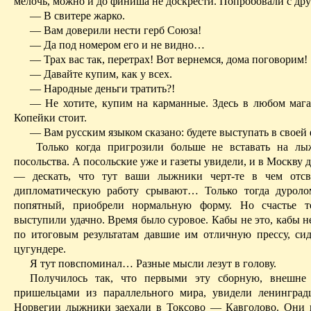
мелочь, можно и до финиша не доскрести. Попробовали с дру
— В свитере жарко.
— Вам доверили нести герб Союза!
— Да под номером его и не видно…
— Трах вас так, перетрах! Вот вернемся, дома поговорим!
— Давайте купим, как у всех.
— Народные деньги тратить?!
— Не хотите, купим на
карманные
. Здесь в любом маг
Копейки стоит.
— Вам русским языком сказано: будете выступать в своей
Только когда пригрозили больше не вставать на л
посольства. А посольские уже и газеты увидели, и в Москву
— дескать, что тут ваши лыжники черт-те в чем отсв
дипломатическую работу срывают
… Т
олько тогда дурол
попятный, приобрели нормальную форму. Но счастье те
выступили удачно. Время было суровое.
Кабы
не это, кабы н
по итоговым результатам давшие им отличную прессу, си
цугундере.
Я тут повспоминал… Разные мысли лезут в голову.
Получилось так, что первыми эту сборную, внешне
пришельцами из параллельного мира, увидели ленингра
Норвегии лыжники заехали в Токсово — Кавголово. Они 