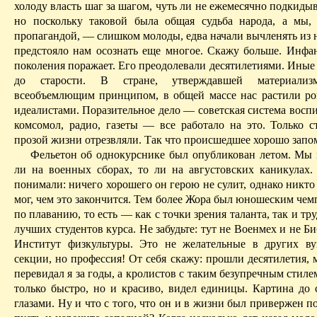
холоду власть шаг за шагом, чуть ли не ежемесячно подкиды
но поскольку таковой была общая судьба народа, а мы,
пропагандой, — слишком молоды, едва начали вычленять из н
предстояло нам осознать еще многое.
Скажу больше. Инфан
поколения поражает. Его преодолевали десятилетиями. Иные
до старости. В стране, утверждавшей материализ
всеобъемлющим принципом, в общей массе нас растили р
идеалистами. Поразительное дело — советская система восп
комсомол, радио, газеты — все работало на это. Только с
прозой жизни отрезвляли. Так что происшедшее хорошо запо
Фельетон об однокурснике был опубликован летом. Мы 
ли на военных сборах, то ли на августовских каникулах. 
понимали: ничего хорошего он герою не сулит, однако никто
мог, чем это закончится. Тем более Жора был юношеским че
по плаванию, то есть — как с точки зрения таланта, так и т
лучших студентов курса. Не забудьте: тут не Военмех и не Б
Институт физкультуры. Это не желательные в других ву
секции, но профессия! От себя скажу: прошли десятилетия,
перевидал я за годы, а кролистов с таким безупречным стил
только быстро, но и красиво, видел единицы. Картина до 
глазами. Ну и что с того, что он и в жизни был привержен п