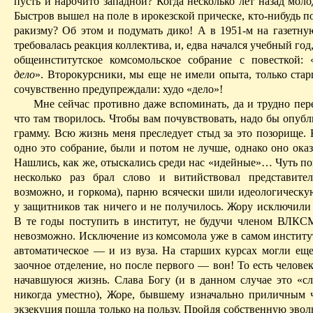
пусть и нарочито западной? Когда несколько лет назад мол
Быстров вышел на поле в ирокезской прическе, кто-нибудь по
ракизму? Об этом и подумать дико! А в 1951-м на газетн
требовалась реакция коллектива, и, едва начался учебный год
общеинститутское комсомольское собрание с повесткой: 
дело
». Второкурсники, мы еще не имели опыта, только ста
сочувственно предупреждали: худо «дело»!
Мне сейчас противно даже вспоминать, да и трудно пер
что там творилось. Чтобы вам почувствовать, надо бы опубл
грамму. Всю жизнь меня преследует стыд за это
позорище
. 
одно это собрание, были и потом не лучше, однако оно ока
Нашлись, как же, отыскались среди нас «идейные»… Чуть по
несколько раз брал слово и витийствовал представите
возможно, и горкома), парню всячески шили идеологическу
у защитников так ничего и не получилось. Жору исключили 
В те годы поступить в институт, не будучи членом ВЛКС
невозможно. Исключение из комсомола уже в самом институ
автоматическое — и из вуза. На старших курсах могли еще
заочное отделение, но после первого — вон! То есть челове
начавшуюся жизнь. Слава Богу (и в данном случае это «сл
никогда уместно), Жоре, бывшему изначально приличным ч
экзекуция пошла только на пользу.
Пройдя собственную эвол