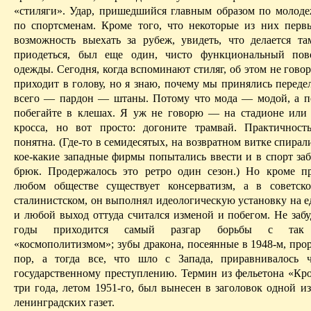
«стиляги». Удар, пришедшийся главным образом по молоде
по спортсменам. Кроме того, что некоторые из них пер
возможность выехать за рубеж, увидеть, что делается та
приодеться, был еще один, чисто функциональный пов
одежды. Сегодня, когда вспоминают стиляг, об этом не говор
приходит в голову, но я знаю, почему мы принялись
переде
всего — пардон — штаны. Потому что мода — модой, а п
побегайте в клешах. Я уж не говорю — на стадионе или
кросса, но вот просто: догоните трамвай. Практичнос
понятна.
(Где-то в семидесятых, на возвратном витке спира
кое-какие западные фирмы попытались ввести и в спорт з
брюк.
Продержалось это ретро один сезон.)
Но кроме пр
любом обществе существует консерватизм, а в советск
сталинистском, он выполнял идеологическую установку на е
и любой выход оттуда считался изменой и побегом.
Не забу
годы приходится самый разгар борьбы с так 
«космополитизмом»; зубы дракона, посеянные в 1948-м, про
пор, а тогда все, что шло с Запада,
приравнивалось
ч
государственному преступлению. Термин из фельетона «Кро
три года, летом 1951-го, был вынесен в заголовок одной и
ленинградских газет.