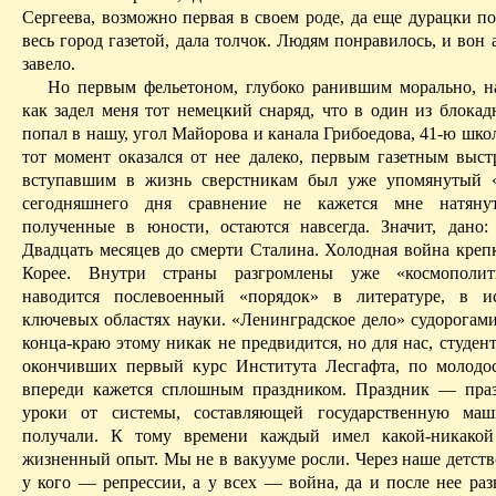
Сергеева, возможно первая в своем роде, да еще дурацки п
весь город газетой, дала толчок. Людям понравилось, и вон
завело.
Но первым фельетоном, глубоко ранившим морально, 
как задел меня тот немецкий снаряд, что в один из блокад
попал в нашу, угол Майорова и канала Грибоедова, 41-ю школу
тот момент оказался от нее далеко, первым газетным выст
вступавшим в жизнь сверстникам был уже упомянутый «
сегодняшнего дня сравнение не кажется мне натян
полученные в юности, остаются навсегда. Значит, дано: 
Двадцать месяцев до смерти Сталина. Холодная война крепк
Корее. Внутри страны разгромлены уже «космополи
наводится послевоенный «порядок» в литературе, в и
ключевых областях науки. «Ленин­градское дело» судорогами
конца-краю этому никак не предвидится, но для нас, студент
окончивших первый курс Института Лесгафта, по молодо
впереди кажется сплошным праздником. Праздник — пра
уроки от системы, составляющей государственную ма
получали. К тому времени каждый
имел
какой-никакой
жизненный опыт. Мы не в вакууме росли.
Через наше детст
у кого — репрессии, а у всех — война, да и после нее раз