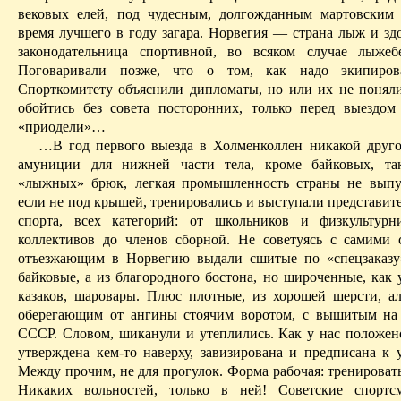
вековых елей, под чудесным, долгожданным мартовским
время лучшего в году загара. Норвегия — страна лыж и зд
законодательница спортивной, во всяком
случае
лыжебе
Поговаривали позже, что о том, как надо экипиров
Спорткомитету объяснили дипломаты, но или их не понял
обойтись без совета посторонних, только перед выездом
«приодели»…
…В год первого выезда в Холменколлен никакой друг
амуниции для нижней части тела, кроме байковых, та
«лыжных» брюк, легкая промышленность страны не выпу
если не под крышей, тренировались и выступали представит
спорта, всех категорий: от школьников и физкультурн
коллективов до членов сборной. Не советуясь с самими 
отъезжающим в Норвегию выдали сшитые по «спецзаказу
байковые, а из благородного бостона, но широченные, как 
казаков, шаровары. Плюс плотные, из хорошей шерсти, а
оберегающим от ангины стоячим воротом, с вышитым на
СССР. Словом, шиканули и утеплились. Как у нас положен
утверждена кем-то наверху, завизирована и предписана к 
Между прочим, не для прогулок. Форма рабочая: тренировать
Никаких вольностей, только в ней! Советские спорт