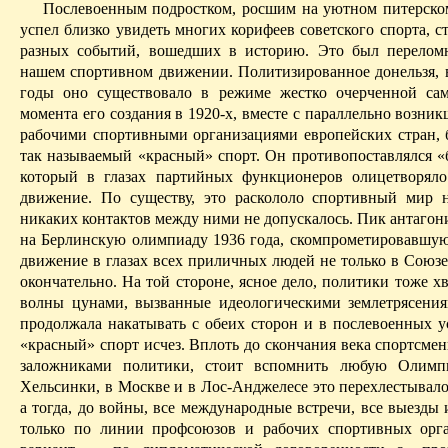
Послевоенным подростком, росшим на уютном питерско
успел близко увидеть многих корифеев советского спорта, с
разных событий, вошедших в историю. Это был перелом
нашем спортивном движении. Политизированное донельзя, 
годы оно существовало в режиме жестко очерченной са
момента его создания в 1920-х, вместе с параллельно возни
рабочими спортивными организациями европейских стран, 
так называемый «красный» спорт. Он противопоставлялся «
который в глазах партийных функционеров олицетворял
движение. По существу, это раскололо спортивный мир н
никаких контактов между ними не допускалось. Пик антагон
на Берлинскую олимпиаду 1936 года, скомпрометировавшу
движение в глазах всех приличных людей не только в Союзе,
окончательно. На той стороне, ясное дело, политики тоже х
волны цунами, вызванные идеологическими землетрясениям
продолжала накатывать с обеих сторон и в послевоенных ус
«красный» спорт исчез. Вплоть до скончания века спортсме
заложниками политики, стоит вспомнить любую Олимп
Хельсинки, в Москве и в Лос-Анджелесе это перехлестывало
а тогда, до войны, все международные встречи, все выезды
только по линии профсоюзов и рабочих спортивных орг