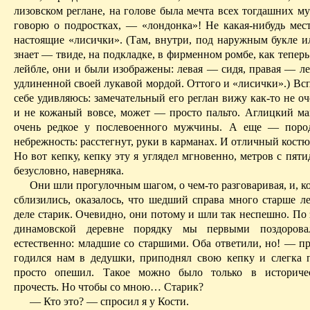
лизовском реглане, на голове была мечта всех тогдашних м
говорю о подростках, — «лондонка»! Не какая-нибудь мест
настоящие «лисички».
(Там, внутри, под наружным букле и
знает — твиде, на подкладке, в фирменном ромбе, как тепер
лейбле, они и были изображены: левая — сидя, правая — ле
удлиненной своей лукавой мордой.
Оттого и «лисички».)
Всп
себе удивляюсь: замечательный его реглан вижу как-то не 
и не
кожаный
вовсе, может — просто пальто. Аглицкий м
очень редкое у послевоенного мужчины. А еще — поро
небрежность: расстегнут, руки в карманах. И отличный костю
Н
о вот кепку, кепку эту я углядел мгновенно, метров с пят
безусловно, наверняка.
Они шли прогулочным шагом, о чем-то разговаривая, и, к
сблизились, оказалось, что шедший справа много старше ле
деле
старик. Очевидно, они потому и шли так неспешно. По 
динамовской деревне порядку мы первыми поздорова
естественно: младшие со старшими. Оба ответили, но! — пр
годился нам в дедушки, приподнял свою кепку и слегка 
просто опешил. Такое можно было только в историче
прочесть. Но чтобы со мною… Старик?
— Кто это? — спросил я у Кости.