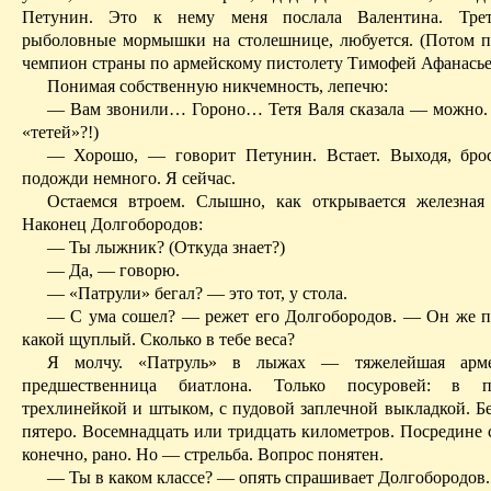
Петунин. Это к нему меня послала Валентина. Тре
рыболовные мормышки на столешнице, любуется. (Потом п
чемпион страны по армейскому пистолету Тимофей Афанасье
Понимая собственную никчемность, лепечю:
— Вам
звонили… Гороно… Тетя Валя сказала
— можно. 
«тетей»?!)
— Хорошо, — говорит Петунин. Встает. Выходя, брос
подожди немного. Я сейчас.
Остаемся втроем. Слышно, как открывается железная 
Наконец Долгобородов:
— Ты лыжник? (Откуда знает?)
— Да, — говорю.
— «Патрули» бегал? — это тот, у стола.
— С ума сошел? — режет его Долгобородов. — Он же
п
какой щуплый. Сколько в тебе веса?
Я молчу. «Патруль» в лыжах — тяжелейшая армей
предшественница биатлона. Только посуровей: в п
трехлинейкой и штыком, с пудовой заплечной выкладкой. Бе
пятеро. Восемнадцать или тридцать километров. Посредине 
конечно, рано. Но — стрельба. Вопрос понятен.
—
Ты
в каком классе? — опять спрашивает Долгобородов.