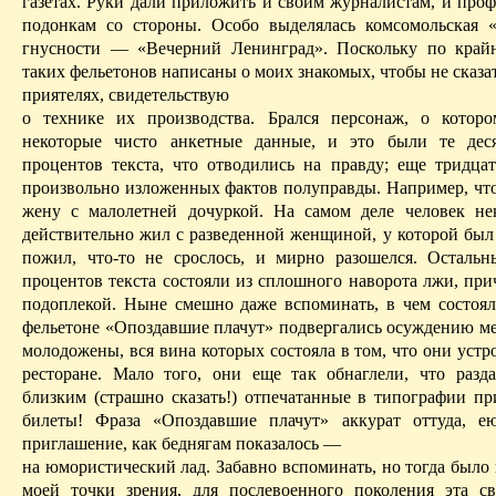
газетах. Руки дали приложить и своим журналистам, и про
подонкам
со стороны. Особо выделялась комсомольская 
гнусности
— «Вечерний Ленинград».
Поскольку
по крайн
таких фельетонов написаны о моих знакомых, чтобы не сказа
приятелях, свидетельствую
о технике их производства. Брался персонаж, о котор
некоторые чисто анкетные данные, и это были те деся
процентов текста, что отводились на правду; еще тридцат
произвольно изложенных фактов полуправды. Например, что
жену с малолетней дочуркой. На самом деле человек не
действительно жил с разведенной женщиной, у которой был 
пожил, что-то не срослось, и мирно разошелся. Остальн
процентов текста состояли из сплошного
наворота
лжи, при
подоплекой. Ныне смешно даже вспоминать, в чем состояла
фельетоне «Опоздавшие плачут» подвергались осуждению 
молодожены, вся вина которых состояла в том, что они устр
ресторане. Мало того, они еще так обнаглели, что разд
близким (страшно сказать!) отпечатанные в типографии пр
билеты! Фраза «
Опоздавшие
плачут» аккурат оттуда, ею
приглашение, как беднягам показалось —
на юмористический лад. Забавно вспоминать, но тогда было 
моей точки зрения, для послевоенного поколения эта с