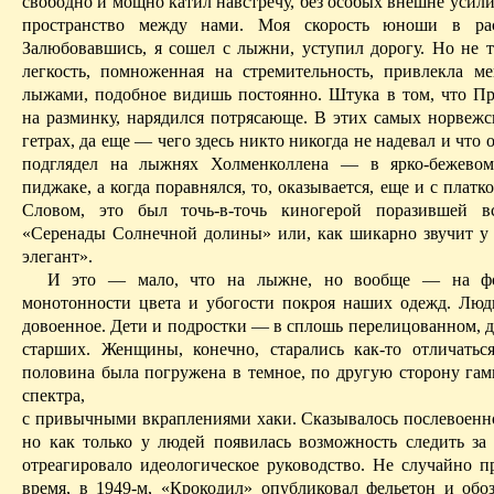
свободно и мощно катил навстречу, без особых внешне усил
пространство между нами. Моя скорость юноши в ра
Залюбовавшись, я сошел с лыжни, уступил дорогу. Но не т
легкость, помноженная на стремительность, привлекла ме
лыжами, подобное видишь постоянно. Штука в том, что Пр
на разминку, нарядился потрясающе. В этих самых норвежс
гетрах, да еще — чего здесь никто никогда не надевал и что о
подглядел на лыжнях Холменколлена — в ярко-бежевом
пиджаке, а когда поравнялся, то, оказывается, еще и с платк
Словом, это был точь-в-точь киногерой поразившей в
«Серенады Солнечной долины» или, как шикарно звучит у 
элегант».
И это — мало, что на лыжне, но вообще — на фо
монотонности цвета и убогости покроя наших одежд. Лю
довоенное. Дети и подростки — в сплошь
перелицованном
, 
старших. Женщины, конечно, старались как-то отличатьс
половина была погружена в темное, по другую сторону га
спектра,
с привычными вкраплениями хаки. Сказывалось послевоенно
но как только у людей появилась возможность следить за 
отреагировало идеологическое руководство. Не случайно п
время, в 1949-м, «Крокодил» опубликовал фельетон и обо