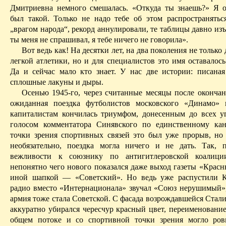
Дмитриевна немного смешалась. «Откуда ты знаешь?» Я о
был такой. Только не надо тебе об этом распространяться
„врагом народа“, рекорд аннулировали, те таблицы давно из
ты меня не спрашивал, я тебе ничего не говорила».
Вот ведь как! На десятки лет, на два поколения не только
легкой атлетики, но и для специалистов это имя оставалос
Да и сейчас мало кто знает. У нас две истории: писаная
сплошные лакуны и дыры.
Осенью 1945-го, через считанные месяцы после окончан
ожиданная поездка футболистов московского «Динамо» 
капиталистам кончилась триумфом, донесенным до всех у
голосом комментатора Синявского по единственному ка
точки зрения спортивных связей это был уже прорыв, но
необязательно, поездка могла ничего и не дать. Так, 
вежливости к союзнику по антигитлеровской коалици
непонятно чего нового показался даже выход газеты «Красн
иной шапкой — «Советский». Но ведь уже распустили К
радио вместо «Интернационала» звучал «Союз нерушимый»,
армия тоже стала Советской. С фасада возрождавшейся Ста
аккуратно убирался чересчур красный цвет, переименование
общем
потоке и со спортивной точки зрения могло ров