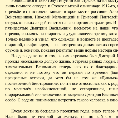
Родившийся в 1890 году Петунин как стрелок начал высту
лишь немного опоздав к Стокгольмской олимпиаде 1912-го, 
стрельбе из пистолета заняли второе место россияне Ал
Войсташников, Николай Мельницкий и Григорий Пантелей
оттуда, от таких людей тянется наша спортивная традиция. Ин
пятидесятые Дмитрий Васильевич, несмотря на наши уг
стрелял, ссылаясь на старость и ухудшившееся зрение, хотя
Только недавно я узнал, что однажды, в возрасте за шестьдес
стариной, не афишируя, — на внутренних динамовских сорев
оружие и, конечно, показал результат выше нормы мастера сп
Но дело даже не в том, каким стрелком был Дмитрий 
прожил неожиданно долгую жизнь, встречал разных людей.
замечательных. Вспоминая теперь всех их с благодарнос
отдельно, и
не
потому что он первый по времени (бы
прекрасные встречи, да хотя бы на том же «Динамо»
послевоенной безотцовщине, почти все относились как к род
по масштабу необыкновенной, не сегодняшней, нын
старорежимной его человечности выделяю Дмитрия Василье
особо. С годами понимаешь: встретить такого человека в юно
Кусая локти за бесцельно прожитые годы, знаю теперь, 
Надо было не ерундой заниматься, не по кабакам п