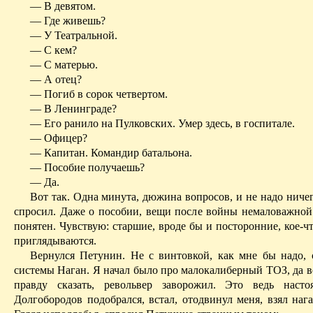
— В девятом.
— Где живешь?
— У Театральной.
— С кем?
— С матерью.
— А отец?
— Погиб в сорок четвертом.
— В Ленинграде?
— Его ранило на
Пулковских
. Умер здесь, в госпитале.
— Офицер?
— Капитан. Командир батальона.
— Пособие получаешь?
— Да.
Вот так. Одна минута, дюжина вопросов, и не надо ниче
спросил. Даже о пособии, вещи после войны немаловажной.
понятен. Чувствую: старшие, вроде бы и посторонние, кое-чт
приглядываются
.
Вернулся Петунин. Не с винтовкой, как мне бы надо, 
системы Наган. Я начал было про малокалиберный ТОЗ, да в
правду сказать, револьвер заворожил. Это ведь насто
Долгобородов подобрался, встал, отодвинул меня, взял наг