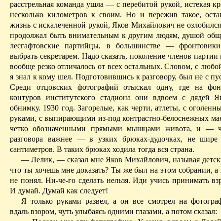
расстрельная команда ушла — с перебитой рукой, истекая к
несколько километров
к
своим. Но и пережив такое, ост
жизнь с искалеченной рукой, Яков Михайлович не озлобился
продолжал быть внимательным к другим людям, душой обще
лесгафтовские партийцы, в большинстве — фронтовики,
выбрать секретарем. Надо сказать, поколение членов партии
вообще резко отличалось от всех остальных. Словом, с любо
я знал к кому шел. Подготовившись к разговору, был не с п
Среди отцовских фотографий отыскал одну, где на фон
контуров институтского стадиона они вдвоем с дядей 
обнимку. 1930 год. Загорелые, как черти, атлеты, с оголен
руками, с
выпирающими
из-под контрастно-белоснежных ма
четко обозначенными прямыми мышцами живота, и — ч
разговора важнее — в узких брюках-дудочках, не шире
сантиметров. В таких брюках ходила тогда вся страна.
— Лелик, — сказал мне Яков Михайлович, называя детс
что ты хочешь мне доказать? Ты же был на этом собрании, 
не понял. Ни-че-го сделать нельзя.
Иди
учись принимать вз
И думай.
Думай
как следует!
Я только руками развел, а он все смотрел на фотог
вдаль взором, чуть улыбаясь одними глазами, а потом сказал: