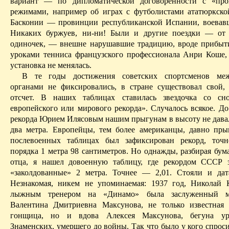
вариант — по дипломатической договоренности с «про
режимами, например об играх с футболистами ататюркск
Басконии — провинции республиканской Испании, воевав
Никаких буржуев, ни-ни! Были и другие поездки — от 
одиночек, — внешне нарушавшие традицию, вроде прибыт
уроками тенниса французского профессионала Анри
Коше
,
установка не менялась.
В те годы достижения советских спортсменов ме
органами не фиксировались, в стране существовал свой,
отсчет. В наших таблицах ставилась звездочка со сн
европейского или мирового рекорда». Случалось всякое. До
рекорда Юрием Илясовым нашим прыгунам в высоту не давалс
два метра. Европейцы, тем более американцы, давно пр
послевоенных таблицах был зафиксирован рекорд, точ
порядка 1 метра 98 сантиметров. Но однажды, разбирая бум
отца, я нашел довоенную таблицу, где рекордом СССР 
«заколдованные» 2 метра. Точнее — 2,01. Стояли и да
Незнакомая, никем не упоминаемая: 1937 год, Николай
лыжным тренером на «Динамо» была заслуженный ма
Валентина Дмитриевна Максунова, не только известная
гонщица, но и вдова Алексея Максунова, бегуна ур
Знаменских, умершего до войны. Так что
было
у кого спрос