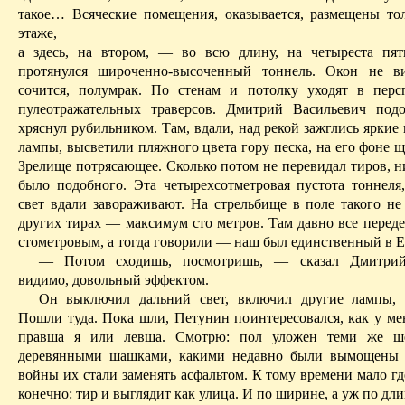
такое… Всяческие помещения, оказывается, размещены то
этаже,
а здесь, на втором
, — во всю длину, на четыреста пят
протянулся широченно-высоченный тоннель. Окон не ви
сочится, полумрак. По стенам и потолку уходят в перс
пулеотражательных траверсов. Дмитрий Васильевич под
хряснул рубильником. Там, вдали, над рекой зажглись ярки
лампы, высветили пляжного цвета гору песка, на его фоне 
Зрелище потрясающее. Сколько потом не перевидал тиров, н
было подобного. Эта четырехсотметровая пустота тоннеля,
свет вдали завораживают. На стрельбище в поле
такого
не 
других тирах — максимум сто метров. Там давно все переде
стометровым, а тогда говорили — наш был единственный в Е
— Потом сходишь, посмотришь, — сказал
Дмитри
видимо, довольный эффектом.
Он выключил дальний свет, включил другие лампы, 
Пошли туда. Пока шли, Петунин поинтересовался, как у мен
правша я или левша. Смотрю: пол уложен теми же ш
деревянными шашками, какими недавно были вымощены 
войны их стали заменять асфальтом. К тому времени
мало
гд
конечно: тир и выглядит как улица. И по ширине, а уж по д