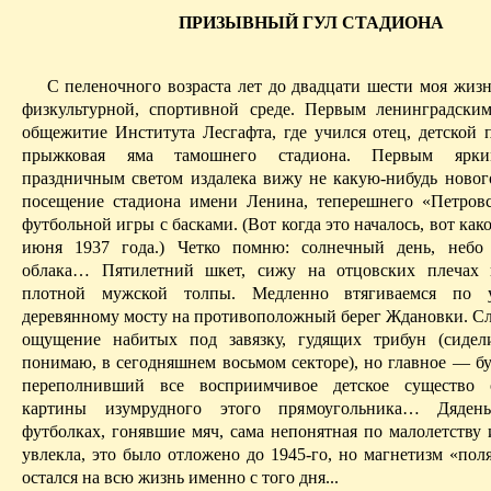
ПРИЗЫВНЫЙ ГУЛ СТАДИОНА
С пеленочного возраста лет до двадцати шести моя жизн
физкультурной, спортивной среде. Первым ленинградск
общежитие Института Лесгафта, где учился отец, детской
прыжковая яма тамошнего стадиона. Первым ярки
праздничным светом издалека вижу не какую-нибудь новог
посещение стадиона имени Ленина, теперешнего «Петровс
футбольной игры с басками. (Вот когда это началось, вот како
июня 1937 года.) Четко помню: солнечный день, небо 
облака… Пятилетний
шкет
, сижу на отцовских плечах 
плотной мужской толпы. Медленно втягиваемся по у
деревянному мосту на противоположный берег Ждановки.
Сл
ощущение набитых под завязку, гудящих трибун (сидел
понимаю, в сегодняшнем восьмом секторе), но главное — бу
переполнивший все восприимчивое детское существо 
картины изумрудного этого прямоугольника… Дяден
футболках, гонявшие мяч, сама непонятная по малолетству 
увлекла, это было отложено до 1945-го, но магнетизм «пол
остался на всю жизнь именно
с того дня...