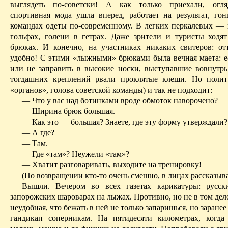
выглядеть по-советски! А как только приехали, огляд
спортивная мода ушла вперед, работает на результат, го
командах одеты по-современному. В легких перкалевых —
гольфах, голени в гетрах. Даже зрители и туристы ходя
брюках. И конечно, на участниках никаких свитеров: от
удобно! С этими «лыжными» брюками была вечная маета: ес
или не заправить в
высокие носки, выступавшие вовнутр
тогдашних креплений рвали
проклятые клеши. Но политр
«органов», голова советской команды) и так не подходит:
— Что у вас над ботинками вроде обмоток
наворочено
?
— Ширина брюк большая.
— Как это —
большая
? Знаете, где эту форму утверждали?
— А где?
— Там.
— Где «там»? Неужели «там»?
— Хватит разговаривать, выходите на тренировку!
(По возвращении кто-то очень смешно, в лицах рассказыва
Вышли. Вечером во всех газетах карикатуры: русск
запорожских шароварах на лыжах. Противно, но не в том дел
неудобная, что бежать в ней не только запаришься, но заранее
гандикап соперникам. На пятидесяти километрах, когд