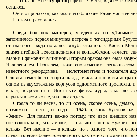
— Подари мне эту фотографию. У меня, вдвоем с
Л
еле
осталось.
Он и отца назвал, как звали его
близкие
. Разве мог я ее не
На том и расстались…
Среди больших мастеров, увиденных на «Динамо» 
запомнилась первая минутная встреча
с
легендарным Бутус
от главного входа по аллее вглубь стадиона с Костей Мол
знаменитейшей велосипедистки и конькобежки, отчасти е
Марии Ефимовны Мининой. Вторым браком она была замуж
Яковлевичем Шехтелем, тоже спортсменом, легкоатлетом,
известного рекордсмена — молотометателя и толкателя ядр
Словом, семья была спортивная, да и жили они в ста метрах 
одном из двухэтажных корпусов одноименного проспекта, и
как я, выросший в Институте физкультуры, знал лесгаф
варился в этом котле, знал всех здесь.
Стояла то ли весна, то ли осень, скорее осень, думаю,
возможно — весна, и тогда — 1946-го, когда Бутусов нача
«Зенит». Для памяти важно потому, что двое шедших на
показалось мне, мальчишке, — сильно в летах мужчин бы
кепках. Вот именно — в кепках, но у одного, того, что по
слева, гораздо более элегантного, как сейчас помнится, в