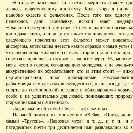
«Стиляга» называлась та газетная мерзость о моем од
дважды орденоносному институту. Коль скоро я пишу в
надобно сказать о фельетонах. После того как одному
пешеходов дали Нобелевку, всякий знает шедевр
«Окололитературный трутень». О нем и написано всеми ко
кино даже снято, и по делу, но как-то так получилось, что дл
следующего поколения этот фель­етон может показать
айсбергом, заплывшим
невесть
каким образом к нам в устье 
что нынешним молодым со всех сторон стали петь про 
советское прошлое,
и
похоже — многие верят. Ну, многие л
могу, честно говоря, сегодняшнюю молодежь я не очень-то
аккуратненько их обрабатывают, кто за этим стоит — виж
партаппаратчики, плюс пронырливые комсомольски
райкомовцы семидесятых-восьмидесятых, ныне всюду, где ес
спорта до госмонополий влезшие в общенародную кормуш
особо и не удивительно для людей, понимающих природ
старые знакомцы
с
Литейного.
Ладно, мы не об этом. Сейчас — о фельетонах.
На моей памяти их множество:
«Хеба», «Опоздавшие 
самый «Трутень», «Навозная муха» и т. д., и т. п., и п
пятидесятых почти три десятилетия ими развлекались во в