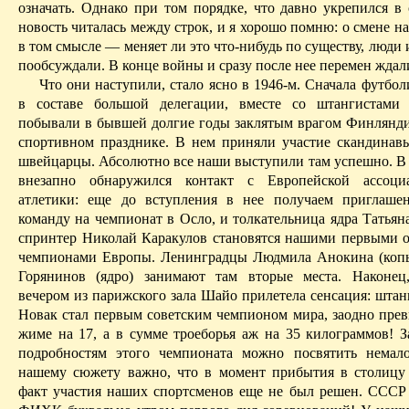
означать. Однако при том порядке, что давно укрепился в 
новость читалась между строк, и я хорошо помню: о смене на
в том смысле — меняет ли это что-нибудь по существу, люди 
пообсуждали. В конце войны и сразу после нее перемен ждали
Что они наступили, стало ясно в 1946-м. Сначала футбо
в составе большой делегации, вместе со штангистами 
побывали в бывшей долгие годы заклятым врагом Финлянд
спортивном празднике. В нем приняли участие скандинав
швейцарцы. Абсолютно все наши выступили там успешно. В а
внезапно обнаружился контакт с Европейской ассоци
атлетики: еще до вступления в нее получаем приглаше
команду на чемпионат в Осло, и толкательница ядра Татьян
спринтер Николай Каракулов становятся нашими первыми
чемпионами Европы. Ленинградцы Людмила Анокина (коп
Горянинов (ядро) занимают там вторые места. Наконец
вечером из парижского зала Шайо прилетела сенсация: штан
Новак стал первым совет­ским чемпионом мира, заодно прев
жиме на 17, а в сумме троеборья
аж
на 35 килограммов! 
подробностям этого чемпионата можно посвятить немал
нашему сюжету важно, что в момент прибытия в столиц
факт участия наших спортсменов еще не был решен. СССР