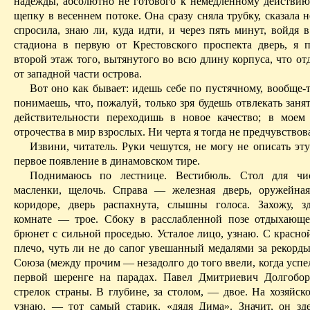
надежды, абсолютно не готового к немедленному действию,
щепку в весеннем потоке. Она сразу сняла трубку, сказала н
спросила, знаю ли, куда идти, и через пять минут, войдя 
стадиона в первую от Крестовского проспекта дверь, я 
второй этаж того, вытянутого во всю длину корпуса, что от
от западной части острова.
Вот оно как бывает: идешь себе по пустячному, вообще-т
понимаешь, что, пожалуй, только зря будешь отвлекать заня
дей­ствительности переходишь в новое качество; в мое
отрочества в мир взрослых. Ни черта я тогда не предчувство
Извини, читатель. Руки чешутся, не могу не описать эт
первое появление в динамовском тире.
Поднимаюсь по лестнице. Вестибюль. Стол для чис
масленки, щелочь. Справа — железная дверь, оружейна
коридоре, дверь распахнута, слышны голоса. Захожу, з
комнате — трое. Сбоку в расслабленной позе отдыхающ
брюнет с сильной проседью. Усталое лицо, узнаю. С красно
плечо, чуть ли не до
сапог
увешанный медалями за рекорды
Союза (между прочим — незадолго до того ввели, когда успел
первой шеренге на парадах. Павел Дмитриевич Долгобо
стрелок страны. В глубине, за столом, — двое. На хозяйск
узнаю, — тот самый старик, «дядя Дима». Значит, он зде