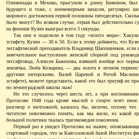
Олимпиады в Мехико, прыгуном в длину Бимоном, был 
будущего и тоже, с неимоверным запасом, регулярно ш
мирового достижения первой половины пятидесятых.
Скольк
было минут? Во всяком случае, отрыв был действительно с
на финише Кузин выиграл всего 3 секунды.
Так они и поделили в том году «золото мира»: Хакули
эстафету, Кузин — 30 и 50.
Если к этому добавить, что Куз
лесгафтовский преподаватель Владимир Шапошников, если 
замечательное выступление женской сборной под руковод
лесгафтовца, Алексея Баженова, взявшей вообще все первы
землячка, Люба Козырева, — два золота в личном первен
другими питерскими, Валей Царевой и Ритой Маслен
эстафете), можете представить, какой это был триумф не про
но ленинградской
школы лыж!
Но это случилось через шесть лет, а при воспомина
Протасове 1948 года кроме мыслей о спорте лезет иное
разговор о ничтожной, казалось бы, мелочи, потому что
читателю невозможно понять, как мы жили, из какой е
большой политики ткалась трагикомедия поколения.
Первый раз я увидел Протасова на лыжне, опоясывающ
стартовый городок, что за Кавголовской базой Института ф