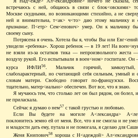
Я
Н
ад<ежде> Ал<ександровне> ничего не сказала, се
встречаюсь с ней, общаюсь в связи с блок<овскими> т
Москве скудными, но возникающими стихийно, а не сверху
ней и внимательна, т<ак> ч<то> даю этому мальчику и
признание
.
П
<етр> Сем<енович> умер. Он к мальчику бы
c
воему сыну.
Потрясена я очень. Хотела бы я, чтобы Вы или
Евг<ений
увидели «ребенка». Хорош ребенок — в 19 лет! На
воен<ну
не взяли из-за остатков тика — непроизвольного жеста 
воздуху рукой. Его испытывали в
воен<ном
> госпитале. Он 
56
курса ИФЛИ
. Мальчик горячий, замкнутый, 
слабохарактерный, но считающий себя сильным, умный и 
словам матери. Свободно говорит по-французски. Вос
тщательно,
матер<иально
> обеспечен. Вот все, что я знаю.
Я мучаюсь тем, что столько лет он был рядом, он болел, и
не приласкала.
57
Сейчас я думаю о нем
с такой грустью и любовью.
Если Вы будете на могиле
А
<лександра> А<лек
поклонитесь земно ей от меня. Все, что я не смогла и не уме
и младости дать ему, путала и не помогала, я сделаю для Саши
58
Женя Книпович
хороша с
Н<адеждой
> Ал<ександров