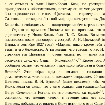
в ее отзывах о сыне Нолле-Коган.
Блок, по убеждени
принадлежал к «бессмертным», поэтому он не мог умерет
был «продлиться» в сыне. «Цветаева, — справедливо з
Саакянц, — сотворила бы свой миф при всех условиях. Для
Блоке был необходим
сын
— олицетворение бессмертия поэта
Однако со временем Цветаева все же признала, что о
родившегося у Нолле-Коган, был П. С. Коган. Возможн
изменилось после разговоров с сестрой, А. И. Цветаевой (
Париж в сентябре 1927 года): «Марина, никто кроме тебя 
верит
в
его
блоковство. А ты знаешь, что говорит о нас Н.
странные эти Цветаевы — очень милые, но — зачем им 
29
распускать слух, что Саша — блоковский“».
Кроме того, А
сообщила сестре, что «мальчик чудовищно-избалован и больн
30
Витта».
Этот образ вряд ли вязался в сознании 
романтическим, «таинственно похожим» отпрыском. 20 нояб
Цветаева писала В. Н. Буниной (жене писателя): «Вы 
Блока, когда он узнал, что у него родился сын (оказавший
31
Петра Семеновича Когана, но это неважно:
он верил
)»
.
сомнению, что именно «вера», в течение ряда лет вдо
Цветаеву, побуждала ее видеть в Блоке истинного отца Саши 