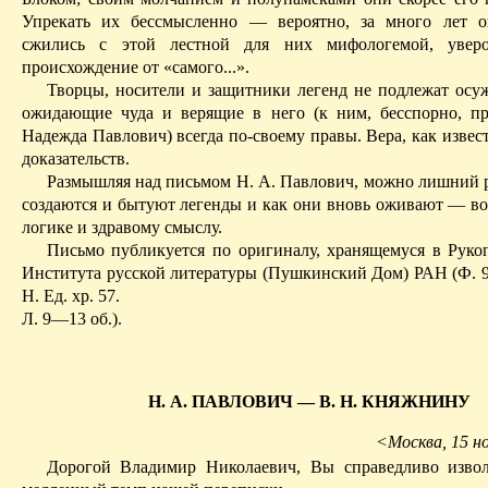
Упрекать их бессмысленно — вероятно, за много лет о
сжились с этой лестной для них мифологемой, увер
происхождение от «самого...».
Творцы, носители и защитники легенд не подлежат осу
ожидающие чуда и верящие в него (к ним, бесспорно, п
Надежда Павлович) всегда по-своему правы. Вера, как извест
доказательств.
Размышляя над письмом Н. А. Павлович
, можно лишний р
создаются и бытуют легенды и как они вновь оживают — во
логике и здравому смыслу.
Письмо публикуется по оригиналу, хранящемуся в Руко
Института русской литературы (Пушкинский Дом) РАН (Ф. 
Н. Ед. хр. 57.
Л. 9—13 об.).
Н. А. ПАВЛОВИЧ — В. Н. КНЯЖНИНУ
<Москва, 15 н
Дорогой Владимир Николаевич, Вы справедливо извол