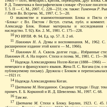
1940) — поэт, мемуарист, критик, переводчик; друг Блока. См
Р. Д. Тименчика в биографическом словаре «Русские писате
Т. 5.
П
— С. М., 2007. С. 228—231; см. также:
Тименчик Р
. Ры
//
Пяст Вл
. Встречи. М., 1997. С. 5—20.
О знакомстве и взаимоотношениях Блока и Пяста см
<Блока> с
В
л. Пястом / Вступ. статья, публ. и коммент.
Александр Блок.
Новые материалы и исследования (
наследство.
Т. 92).
Кн. 2. М., 1981. С. 175—228.
10
РО ИРЛИ. Ф. 94. Ед. хр. 57. Л. 2 об.
11
Павлович Н
.
А.
Думы и воспоминания. М., 1962. С.
расширенное издание этой книги — М., 1966).
12
Павлович Н. А
. Сквозь
долгие
года... Избранные сти
Павлович Н. А
. На пороге. Стихи и поэма. М., 1981. С. 15—36
13
Надежда Александровна Нолле-Коган (1888—1966) — 
немецкого и французского языков. Жена П. С. Когана (см. о н
публикуемому письму). Дружила с Блоком и переписывалась
—1921 гг.
14
Надежда Александровна Коган.
15
Цветаева М
.
Неизданное
. Сводные тетради / Подг. тек
примеч. Е. Б. Коркиной и И. Д. Шевеленко. М., 1997. С. 68.
16
Т
ам же.
17
Цветаева М
. Стихи к Блоку. Берлин, 1923. С. 45.