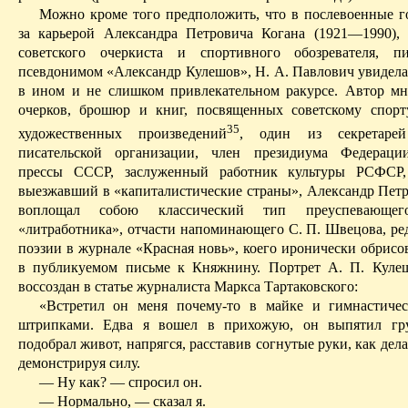
Можно
кроме того предположить, что в послевоенные г
за карьерой Александра Петровича Когана (1921—1990),
советского очеркиста и спортивного обозревателя, п
псевдонимом «Александр Кулешов», Н. А. Павлович увидела
в ином и не слишком привлекательном ракурсе.
Автор мн
очерков, брошюр и книг, посвященных советскому спор
35
художественных произведений
, один из секретарей
писательской организации, член президиума Федераци
прессы СССР, за­служенный работник культуры РСФСР,
выезжавший в «капиталистические страны», Александр Пет
воплощал собою классический тип преуспевающего
«литработника», отчасти напоминающего С. П. Швецова, ред
поэзии в журнале «Красная новь», коего иронически обрисо
в публикуемом письме к Княжнину. Портрет А. П. Куле
воссоздан в статье журналиста Маркса Тартаковского:
«Встретил он меня почему-то в майке и гимнастичес
штрипками. Едва я вошел в прихожую, он выпятил гру
подобрал живот, напрягся, расставив согнутые руки, как дел
демонстрируя силу.
—
Ну
как? — спросил он.
— Нормально, — сказал я.