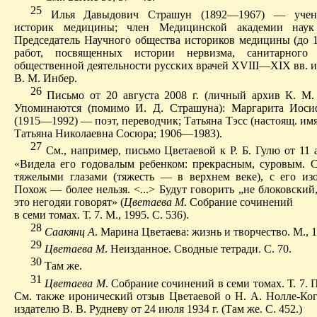
25
Илья Давыдович Страшун (1892—1967) — учены
историк медицины; член Медицинской академии наук 
Председатель Научного общества историков медицины (до 19
работ, посвященных истории нервизма, санитарного 
общественной деятельности русских врачей XVIII—XIX вв. и
В. М. Инбер.
26
Письмо от 20 августа 2008 г. (личный архив К. М. 
Упоминаются (помимо И. Д. Страшуна): Маргарита Иоси
(1915—1992) — поэт, переводчик; Татьяна Тэсс (настоящ. и
Татьяна Николаевна Сосюра; 1906—1983).
27
С
м., например, письмо Цветаевой к Р. Б. Гулю от 11 а
«Видела его годовалым ребенком: прекрасным, суровым. 
тяжелыми глазами (тяжесть — в верхнем веке), с его из
Похож — более нельзя. <...>
Будут говорить „не блоковский
это негодяи говорят» (
Цветаева М
. Собрание сочинений
в семи томах.
Т. 7. М., 1995.
С. 536).
28
Саакянц А
. Марина Цветаева: жизнь и творчество. М., 1
29
Цветаева М
.
Неизданное
. Сводные тетради. С. 70.
30
Т
ам же.
31
Цветаева М
. Собрание сочинений в семи томах. Т. 7. П
См. также иронический отзыв Цветаевой о Н. А. Нолле-Ког
издателю В. В. Рудневу от 24 июля 1934 г. (Там же.
С. 452.)