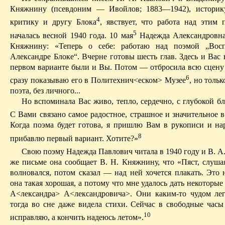
Княжнину (псевдоним — Ивойлов; 1883—1942), историку
4
критику и другу Блока
, явствует, что работа над этим 
5
началась весной 1940 года. 10 мая
Надежда Александровна
Княжнину: «Теперь о себе: работаю над поэмой „Вос
Александре Блоке“. Вчерне готовы шесть глав. Здесь и Вас
первом варианте были и Вы. Потом — отбросила всю сцену 
6
сразу показываю его в Политехнич<еском> Музее
, но тольк
поэта, без личного...
Но вспоминала Вас живо, тепло, сердечно, с глубокой б
С Вами связано самое радостное, страшное и значительное 
Когда поэма будет готова, я пришлю Вам в рукописи и на
8
прибавлю первый вариант. Хотите?»
Свою поэму Надежда Павлович читала в 1940 году и В. А.
же письме она сообщает В. Н. Княжнину, что «Пяст, слушая
волновался, потом сказал — над ней хочется плакать. Это 
она такая хорошая, а потому что мне удалось дать некоторые
А
<лександра> А<лександровича>. Они каким-то чудом лег
тогда во сне даже видела стихи. Сейчас в свободные часы
10
исправляю, а кончить надеюсь летом».