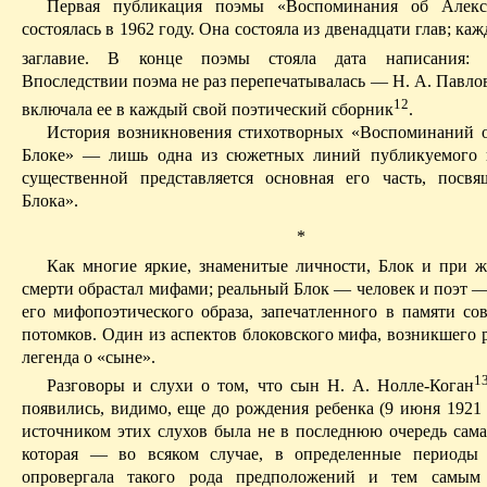
Первая публикация поэмы «Воспоминания об Алекс
состоялась в 1962 году. Она состояла из двенадцати глав; каж
заглавие. В конце поэмы стояла дата написания: 
В
последствии поэма не раз перепечатывалась — Н. А. Павл
12
включала ее в каждый свой поэтический сборник
.
История возникновения стихотворных «Воспоминаний 
Блоке» — лишь одна из сюжетных линий публикуемого п
существенной представляется основная его часть, посв
Блока».
*
Как многие яркие, знаменитые личности, Блок и при ж
смерти обрастал мифами; реальный Блок — человек и поэт —
его мифопоэтического образа, запечатленного в памяти со
потомков. Один из аспектов блоковского мифа, возникшего 
легенда о «сыне».
1
Разговоры и слухи о том, что сын Н. А. Нолле-Коган
появились, видимо, еще до рождения ребенка (9 июня 1921 
источником этих слухов была не в последнюю очередь сама
которая — во всяком случае, в определенные период
опровергала такого рода предположений и тем самым