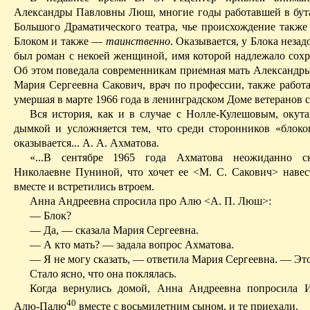
Александры Павловны Люш, многие годы работавшей в бут
Большого Драматического театра, чье происхождение также 
Блоком и также —
таинственно
. Оказывается, у Блока незад
был роман с некоей женщиной, имя которой надлежало сохра
Об этом поведала современникам приемная мать Александ
Мария Сергеевна Сакович, врач по профессии, также работ
умершая в марте 1966 года в ленинградском Доме ветеранов 
Вся история, как и в случае с Нолле-Кулешовым, окута
дымкой и усложняется тем, что среди сторонников «блоко
оказывается... А. А. Ахматова.
«...В сентябре 1965 года Ахматова неожиданно с
Николаевне Пуниной, что хочет ее <М. С. Сакович> навес
вместе и встретились втроем.
Анна Андреевна спросила про Алю <А. П. Люш>:
— Блок?
— Да, — сказала Мария Сергеевна.
— А кто мать? — задала вопрос Ахматова.
— Я не могу сказать, — ответила Мария Сергеевна. — Это
Стало ясно, что она поклялась.
Когда вернулись домой, Анна Андреевна попросила И
40
Алю-Палю
вместе с восьмилетним сыном, и те приехали.