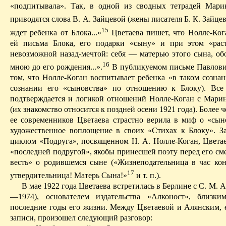
«подпитывала». Так, в одной из сводных тетрадей Мар
приводятся слова В. А. Зайцевой (жены писателя Б. К. Зайцев
15
ждет ребенка от Блока...»
Цветаева пишет, что Нолле-Ког
ей письма Блока, его подарки «сыну» и при этом «рас
невозможной назад-мечтой: себя — матерью этого сына, об
16
мною до его рождения...».
В публикуемом письме Павлович
том, что Нолле-Коган воспитывает ребенка «в таком сознан
сознании его «сыновства» по отношению
к Блоку). Все 
подтверждается и логикой отношений Нолле-Коган с Мар
(их
знакомство относится к поздней осени 1921 года). Более ч
ее современников Цветаева страстно верила в миф о «сын
художественное воплощение в своих «Стихах к Блоку».
З
циклом «Подруга», посвященном Н. А. Нолле-Коган, Цветае
«последней подругой», якобы принесшей поэту перед его см
весть» о родившемся сыне («Жизнеподательница в час ко
17
утвердительница!
Матерь Сына!»
и т. п.).
В мае 1922 года Цветаева встретилась в Берлине с С. М. 
—1974), основателем издательства «Алконост», близк
последние годы его жизни. Между Цветаевой и Алянским, е
записи, произошел следующий разговор: