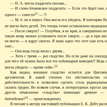
— Н. А. могла подделать письма...
— И слово блоковское подделать: — Если это будет сын,
21
одного — совести
—
?
!
— М. б
.
о
н и верил. Она могла его убедить. Я повторяю Ва
не могло быть детей. Это теперь точно установлено медицино
— После смерти? — Голубчик, я не врач, и совершенно н
такую вещь можно установить после смерти — да и при жиз
не могло — и вдруг смогло. Я знаю одно: что этот сын есть 
сын...
— Она ведь тогда жила с двумя...
— Хоть с тремя — раз сходство. Но если даже на секунд
для чего ей нужна была вся эта
чудовищная
комедия?! Ведь 
23
могла убедить — кроме себя».
Как видно, внешнее сходство остается для Цветае
аргументом. В какой степени это обстоятельство соо
действительности и позволяло сделать столь радикаль
сказать трудно. Во всяком случае, в литературных кругах ц
другое объяснение «сходства» (имеющее древнее —
24
библейское!
— происхождение).
В письме к автору настоящей публикации Е. К. Дейч расс