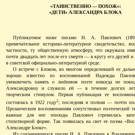
«ТАИНСТВЕННО — ПОХОЖ»:
«ДЕТИ» АЛЕКСАНДРА БЛОКА
Публикуемое ниже письмо Н. А. Павлович (189
примечательное историко-литературное свидетельство, во
частности, ту общественную атмосферу, что окружала имя
почти двадцать лет после его смерти — в кругу его друзей и
в советской официально-литературной среде.
О встрече с Блоком, во многом определившей ее дальн
хорошо известно из воспоминаний Надежды Павлов
увековечить память о любимом поэте никогда не поки
Александровну и служило ей — в течение долгих л
творческим стимулом. Первая публикация ее воспомин
2
состоялась в 1922 году
; последняя и полная — почти пол
Прозаическим воспоминаниям сопутствовал поэтический те
важные для нее эпизоды Павлович стремилась запе
стихотворной форме. Так появилась на свет ее поэма «Во
Александре Блоке».
Из сохранившихся писем Н. А. Павлович к Владимиру