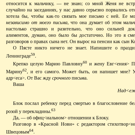
относится к мальчику, — не знаю; со мной Женя не встр
случайно на заседаниях, у нас давно серьезно порвались о
хотела бы, чтобы как-то связать мое письмо с ней. Ее м
независимо от моего письма
, что она думает об этом маль
настолько страшно и разительно, что оно сильней док
алиментов, думаю, оно было бы достаточно. Но это я см
разговоров о правах сына нет. Он вырос на пенсии как сын К
О Пясте никто ничего не знает. Напишите о праздн
59
Ленинграде
.
60
Крепко целую Марию Павловну
и жену
Евг<ения
> П
62
Марину
, и его самого. Может быть, он напишет мне? 
адр<еса
>. От Вас жду
срочного
письма.
Ваша
Над<еж
Блок послал ребенку перед смертью в благословение бе
63
розой у перекладины.
Да, — об
офиц<иальном
> отношении к Блоку.
Разговор в «Красной Нови» с редактором стихотвор<
64
Швецовым
.