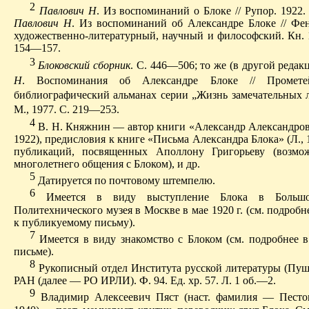
2
Павлович Н
. Из воспоминаний о Блоке // Рупор. 1922
Павлович Н
. Из воспоминаний об Александре Блоке // Фе
художественно-литературный, научный и философский. Кн. 1
154—157.
3
Блоковский сборник
. С. 446—506; то же (в другой редак
Н
. Воспоминания об Александре Блоке // Прометей
библиографический альманах серии „Жизнь замечательных лю
М., 1977. С. 219—253.
4
В. Н. Княжнин — автор книги «Александр Александрови
1922), преди­словия к книге «Письма Александра Блока» (Л., 1
публикаций, посвященных Аполлону Григорьеву (возмож
многолетнего общения с Блоком), и др.
5
Д
атируется по почтовому штемпелю.
6
И
меется в виду выступление Блока в Большо
Политехнического музея в Москве в мае 1920 г. (см. подроб
к публикуемому письму).
7
И
меется в виду знакомство с Блоком (см. подробнее 
письме).
8
Рукописный отдел Института русской литературы (Пу
РАН (далее — РО ИРЛИ). Ф. 94. Ед. хр. 57. Л. 1 об.—2.
9
Владимир Алексеевич Пяст (наст
.
ф
амилия — Песто