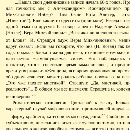
«...Нашла свои дневниковые записи начала 60-х годов. П
для точности: мы с
Ал<ександром
> Иос<ифовичем> пр
Мих<айловне Инбер>. Там были Рита Алигер, Татья
„Известий“). Еще какие-то одесситы (приезжие). Беседа с п
одной темы на другую. Разговор зашел о Надежде Алекса
(Нолле). Вера
Мих<айловна
>: „Все-таки во внешности сына 
от Блока“. И. Страшун (муж Веры
Мих<айловны
>, меди
вдруг сказал: „Если вы говорите, что она (Н. Коган) так 
годы обожала Блока и жила для него, то вполне возможна в
называемая «самовнушаемая сила». Это наблюдалось 
практике, хотя в советское время замалчивалось, а
прежни
врачи утверждали: «Женщина, все время думающая во время
об одном человеке, может родить ребенка, похожего на него
„Это уже пахнет мистикой“. Страшун: „Да, мистикой, п
реальность“... В
общем
мы все высмеяли Страшуна и, конечно
26
не поверил».
Романтическое отношение Цветаевой к «сыну Блока
характерный случай мифологизации, принимавшей подчас —
27
— форму крайнего, категорического суждения.
Свойственн
субъективизм, нежелание считаться с «условностями», готов
«реальное» в жертву «воображаемому» — все это полностью 