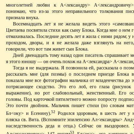
многолетней любви к А<лександру> А<лександровичу>
понимаю, что из-за этого неправильного толкования пи
признала внука.
Восемнадцать лет я не желала видеть этого «самозван
Цветаева посвятила стихи как сыну Блока. Когда мне о нем г
отмахивалась. Последние десять лет я жила с ними рядом; у 
проходом, дворы, и я не желала даже взглянуть на него
говорили, что вот там живет сын Блока.
Дней двенадцать тому назад один писатель спрашивает м
я этого юношу — он очень похож на
А
<лександра> А<лексан
Тогда я не выдержала. Я позвонила ей, рассказала о поэ
рассказать мне (для поэмы) о последнем приезде Блока 
показала мне все фотографии мальчика от младенчества до э
потрясающее сходство. Это его лоб, его глаза (рисунок
выражение), но рот слабовольный, женственный. Его ос
головы. Под карточкой пятилетнего можно попросту подпи
Это почти двойник. Мальчик пишет стихи (по словам мат
52
Бл<оку> и Есенину).
Р
одился здоровым, в шесть лет у н
пляска св. Вита. (Вспомните эпилепсию
Ал<ександры
> Анд
наследственность деда и отца.) Сейчас он выздоровел
53
Ал<ександровны> 147 писем
Бл<ока>, его карточки с