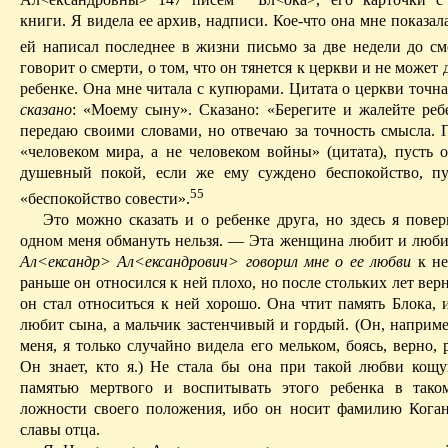
книги. Я видела ее архив, надписи. Кое-что она мне показал
ей написал последнее в жизни письмо за две недели до см
говорит о смерти, о том, что он тянется к церкви и не может 
ребенке. Она мне читала с купюрами. Цитата о церкви точн
сказано
: «Моему сыну». Сказано: «Берегите и жалейте реб
передаю своими словами, но отвечаю за точность смысла. П
«человеком мира, а не человеком войны» (цитата), пусть 
душевный покой, если же ему суждено беспокойство, пу
55
«беспокойство совести».
Это можно сказать и о ребенке друга, но здесь я повер
одном меня обмануть нельзя. — Эта женщина
любит
и люби
Ал<ександр
> Ал<ександрович> говорил мне о ее любви
к не
раньше он относился к ней плохо, но после стольких лет вер
он стал относиться к ней хорошо. Она чтит память Блока, 
любит сына, а мальчик застенчивый и гордый.
(Он, наприме
меня, я только случайно видела его мельком, боясь, верно, 
Он знает, кто я.)
Не стала бы она при такой любви кощун
памятью мертвого и воспитывать этого ребенка в тако
ложности своего положения, ибо он носит фамилию Коган
славы отца.