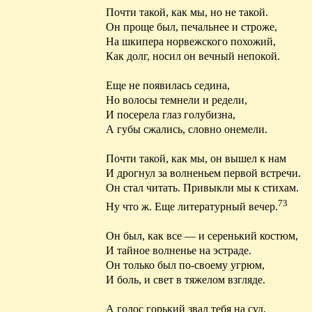
Почти
такой
, как мы, но не такой.
Он проще был, печальнее и строже,
На шкипера норвежского
похожий
,
Как долг, носил он вечный непокой.
Еще не появилась седина,
Но волосы темнели и редели,
И посерела глаз голубизна,
А губы сжались, словно онемели.
Почти такой, как мы, он вышел к нам
И дрогнул за волненьем первой встречи.
Он стал читать. Привыкли мы к стихам.
73
Ну что ж. Еще литературный вечер.
Он был, как все — и серенький костюм,
И тайное волненье на эстраде.
Он только был по-своему угрюм,
И боль, и свет в тяжелом взгляде.
А голос горький звал тебя на суд,