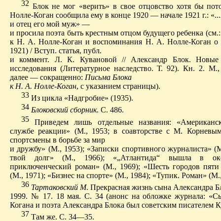
32
Блок не мог «верить» в свое отцовство хотя бы пото
Нолле-Коган сообщила ему в конце 1920 — начале 1921 г.: «..
и отец его мой муж» —
и просила поэта быть крестным отцом будущего ребенка (см.
к Н. А. Нолле-Коган и воспоминания Н. А. Нолле-Коган о
1921) / Вступ. статья, публ.
и коммент.
Л. К. Кувановой // Александр Блок.
Новые
исследования (Литературное наследство.
Т. 92).
Кн. 2. М., 
далее — сокращенно:
Письма Блока
к Н. А. Нолле-Коган
, с указанием страницы).
33
И
з цикла «Надгробие» (1935).
34
Блоковский сборник
. С. 486.
35
П
риведем лишь отдельные названия: «Американс
службе реакции» (М., 1953; в соавторстве с М. Корневым
спортсмены в борьбе за мир
и дружбу» (М., 1953); «Записки спортивного журналиста» (М
твой долг» (М., 1966); «„Атлантида“ вышла в оке
приключенческий роман» (М., 1969); «Шесть городов пяти
(М., 1971); «Бизнес на спорте» (М., 1984); «Тупик. Роман» (М.,
36
Тартаковский М
. Прекрасная жизнь сына Александра Бл
1999. № 17. 18 мая.
С. 34 (анонс на обложке журнала:
«Сы
Когана и поэта Александра Блока был советским писателем 
37
Т
ам же. С. 34—35.