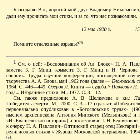
Благодарю Вас, дорогой мой друг Владимир Николаевич, 
дали ему прочитать мои стихи, и за то, что нас познакомили.
12 мая 1920 г
.
15
78
Помните отдаленные взрывы?
1
С
м. о ней: «Воспоминания об
Ал
.
Блоке
» Н. А. Павл
заметка З. Г. Минц, коммент. З. Г. Минц и И. Чернова 
сборник. Труды научной конференции, посвященной изу
творчества А. А. Блока, май 1962 года (далее —
Блоковский с
1964. С. 446—449;
Озеров Л
. Книга — судьба //
Павлович Н
.
года... Избранные стихи. М., 1977. С. 3—12.
См. также предисловие А. В. Щелкачева
в
кн.:
Па
Победитель смерти. М., 2000. С. 3—17 (трактат «Победител
первоначально опубликован в «Богословских трудах» (1
именем архиепископа Антония Минского (Мельникова) и 
«Из Евангельской истории») и послесловие Т. Н. Бедняковой
к очерку Н. А. Павлович «Оптинский старец отец Нектарий»
религиозных стихов // Журнал Московской патриархии. 1994
63.