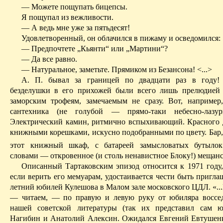
— Можете пощупать бицепсы.
Я пощупал из вежливости.
— А ведь мне уже за пятьдесят!
Удовлетворенный, он облачился в пижаму и осведомился:
— Предпочтете „Кьянти“ или „Мартини“?
— Да все равно.
— Натуральное, заметьте. Прямиком из Безансона! <...>
А. П. бывал за границей по двадцати раз в году! 
безделушки в его прихожей были всего лишь прелюдией
заморским трофеям, замечаемым не сразу. Вот, например,
сантехника (не голубой — прямо-таки небесно-лазур
Электрический камин, ритмично вспыхивающий. Красного 
книжными корешками, искусно подобранными по цвету. Бар,
этот книжный шкаф, с батареей замысловатых бутылок
словами — откровенное (и столь ненавистное Блоку!) мещанс
Описанный Тартаковским эпизод относится к 1971 году,
если верить его мемуарам, удостаивается чести быть пригл
летний юбилей Кулешова в Малом зале московского ЦДЛ. «..
— читаем, — по правую и левую руку от юбиляра воссе
нашей советской литературы (так их представил сам 
Нагибин и Анатолий Алексин. Ожидался Евгений Евтушенк