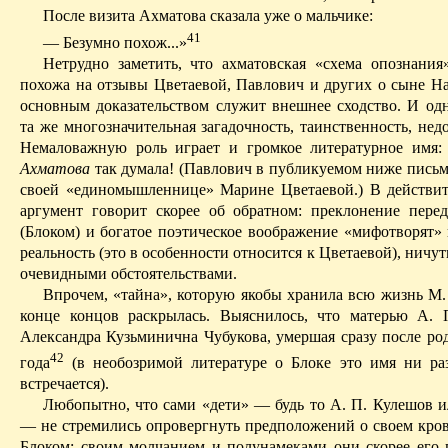
После визита Ахматова сказала уже о мальчике:
41
— Безумно похож...»
Нетрудно заметить, что ахматовская «схема опознания
похожа на отзывы Цветаевой, Павлович и других о сыне Н
основным доказательством служит внешнее сходство. И о
та же многозначительная загадочность, таинственность, нед
Немаловажную роль играет и громкое литературное имя:
Ахматова
так думала! (Павлович в публикуемом ниже письм
своей «единомышленнице» Марине Цветаевой.) В действит
аргумент говорит скорее об обратном: преклонение пере
(Блоком) и богатое поэтическое воображение «мифотворят»
реальность (это в особенности относится к Цветаевой), ничуть
очевидными обстоятельствами.
Впрочем, «тайна», которую якобы хранила всю жизнь М. 
конце
концов
раскрылась. Выяснилось, что матерью А.
Александра Кузьминична Чубукова, умершая сразу после род
42
года
(в необозримой литературе о Блоке это имя ни ра
встречается).
Любопытно, что сами «дети» — будь то А. П. Кулешов 
— не стремились опровергнуть предположений о своем кров
Блоком; своим молчанием и полунамеками они скорее его 