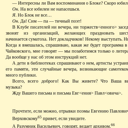
— Интересны ли Вам воспоминания о Блоке? Скоро юбил
Он
. На все юбилеи не напасешься.
Я
.
Но Блок не все…
Он
. Да! Сим — па — тичный поэт!
В Клубе писателей ни вечера, ни
торжеств<енного
> засе
звонят из организаций, желающих праздновать шести
начинается суматоха. Нет докладчиков! Некому выступать. Н
Когда я вмешалась, спрашиваю, какая же будет программа в
Чайковского, мне говорят — мы позаботимся только о литер
Да вообще у нас об этом инструкций нет.
А дети в библиотеках спрашивают о нем, артисты устраи
его памяти, эти случайные вечера, возникающие самотеко
много публики.
Всего, всего доброго! Как Вы живете? Что Ваша
в
музыка?
Жду Вашего письма и письма
Евг<ения
> Павл<овича>.
Прочтите, если можно, отрывки поэмы Евгению Павлович
65
Верховскому
привет, если увидите.
66
А Разумник Васильевич, говорят, ведает архивом.