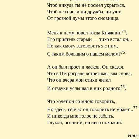
Чтоб никуда ты не посмел укрыться,
Чтоб не спасли ни дружба, ни уют
От грозной думы этого сновидца.
74
Меня к нему повел тогда Княжнин
,
Его приятель старый — тихо встал он...
Но как смогу заговорить я с ним,
75
С таким большим о
нашем
малом?
А он был прост и ласков. Он сказал,
Что в Петрограде встретимся мы снова,
Что он вчера мои стихи читал
76
И отзвуки услышал в них родного
,
Что хочет он со мною говорить,
77
Но здесь, сейчас он говорить не может...
И никогда мне голос не забыть,
Глухой, осенний, на него похожий.
Наде