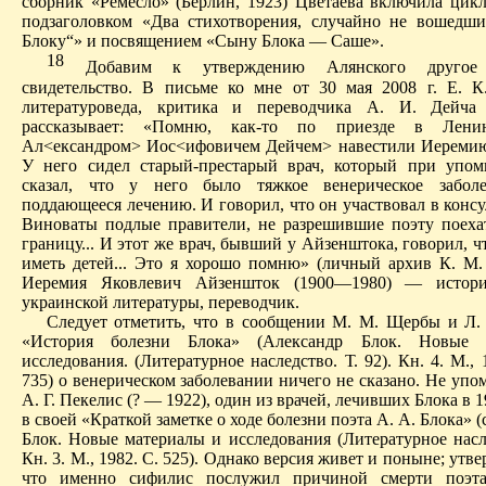
сборник «Ремесло» (Берлин, 1923) Цветаева включила цик
подзаголовком «Два стихотворения, случайно не вошедш
Блоку“» и посвящением «Сыну Блока — Саше».
18
Д
обавим к утверждению Алянского другое 
свидетельство. В письме ко мне от 30 мая 2008 г. Е. К
литературоведа, критика и переводчика А. И. Дейча 
рассказывает: «Помню, как-то по приезде в Лен
Ал<ександром
> Иос<ифовичем Дейчем> навестили Иереми
У него сидел старый-престарый врач, который при упо
сказал, что у него было тяжкое венерическое заболе
поддающееся
лечению. И говорил, что он участвовал в консул
Виноваты подлые правители, не разрешившие поэту поехат
границу... И этот же врач, бывший у Айзенштока, говорил, ч
иметь детей... Это я хорошо помню» (личный архив К. М. 
Иеремия Яковлевич Айзеншток (1900—1980) — истор
украинской литературы, переводчик.
Следует отметить, что в сообщении М. М. Щербы и Л.
«История болезни Блока» (Александр Блок.
Новые м
исследования.
(Литературное наследство.
Т. 92).
Кн. 4. М., 
735) о венерическом заболевании ничего не сказано.
Не упом
А. Г. Пекелис (? — 1922), один из врачей, лечивших Блока в 19
в своей «Краткой заметке о ходе болезни поэта А. А. Блока» (
Блок.
Новые материалы и исследования (Литературное насл
Кн. 3. М., 1982.
С. 525).
Однако версия живет и поныне; утве
что именно сифилис послужил причиной смерти поэта