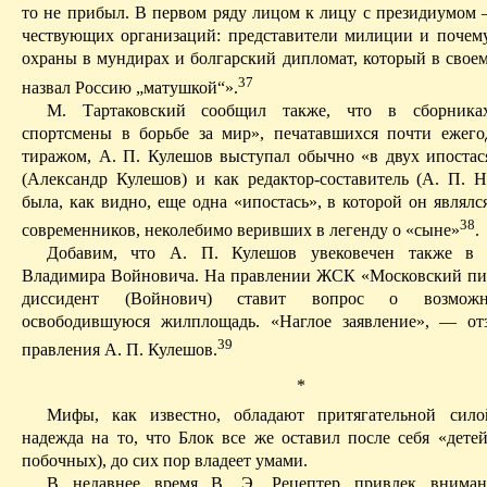
то не прибыл. В первом ряду лицом к лицу с президиумом 
чествующих организаций: представители милиции и почем
охраны в мундирах и болгарский дипломат, который в свое
37
назвал Россию „матушкой“».
М. Тартаковский сообщил также, что в сборника
спортсмены в борьбе за мир», печатавшихся почти ежег
тиражом, А. П. Кулешов выступал обычно «в двух ипостася
(Александр Кулешов) и как редактор-составитель (А. П. Н
была, как видно, еще одна «ипостась», в которой он являл
38
современников, неколебимо веривших в легенду о «сыне»
.
Добавим, что А. П. Кулешов увековечен также в 
Владимира Войновича. На правлении ЖСК «Московский пис
диссидент (Войнович) ставит вопрос о возможн
освободившуюся жилплощадь. «Наглое заявление», — от
39
правления А. П. Кулешов.
*
Мифы, как известно, обладают притягательной сило
надежда на то, что Блок все же оставил после себя «детей
побочных), до сих пор владеет умами.
В недавнее время В. Э. Рецептер привлек внима