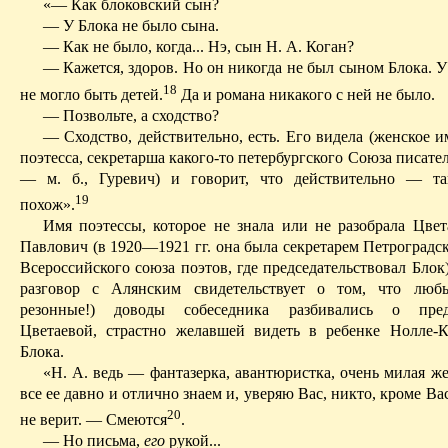
«— Как блоковский сын?
— У Блока не было сына.
— Как не было, когда... Нэ, сын Н. А. Коган?
— Кажется, здоров. Но он никогда не был сыном Блока. 
18
не могло быть детей.
Д
а и романа никакого с ней не было.
— Позвольте, а сходство?
— Сходство, действительно, есть. Его видела (женское 
поэтесса, секретарша какого-то петербургского Союза писате
— м. б., Гуревич) и говорит, что действительно — т
19
похож».
Имя поэтессы, которое не знала или не разобрала Цвета
Павлович (в 1920—1921 гг. она была секретарем Петроградс
Всероссийского союза поэтов, где председательствовал Бло
разговор с Алянским свидетельствует о том, что люб
резонные!) доводы собеседника разбивались о пред
Цветаевой, страстно желавшей видеть в ребенке Нолле
Блока.
«Н. А. ведь — фантазерка, авантюристка, очень милая ж
все ее давно и отлично
знаем
и, уверяю Вас, никто, кроме Вас
20
не верит. — Смеются
.
— Но письма,
его
рукой...