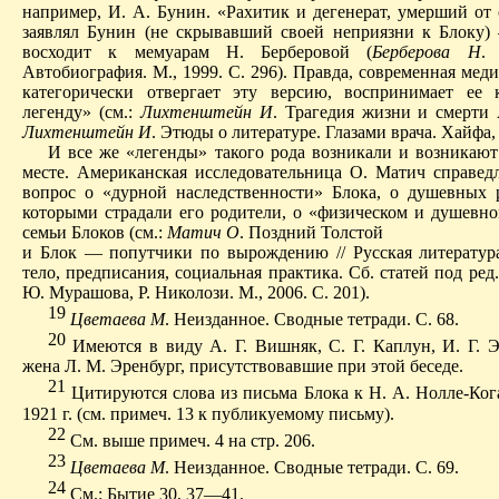
например, И. А. Бунин.
«Рахитик и дегенерат, умерший от
заявлял Бунин (не скрывавший своей неприязни к Блоку)
восходит к мемуарам Н. Берберовой (
Берберова Н
.
Автобиография. М., 1999.
С. 296).
Правда, современная меди
категорически отвергает эту версию, воспринимает ее
легенду» (см.:
Лихтенштейн И
. Трагедия жизни и смерти 
Лихтенштейн И
. Этюды о литературе.
Глазами врача. Хайфа,
И все же «легенды» такого рода возникали и возникают
месте.
Американская исследовательница О. Матич справедл
вопрос о «дурной наследственности» Блока, о душевных р
которыми страдали его родители, о «физическом и душевно
семьи Блоков (см.:
Матич О
. Поздний Толстой
и Блок — попутчики по вырождению // Русская литератур
тело, предписания, социальная практика.
Сб. статей под ред.
Ю. Мурашова, Р. Николози. М., 2006.
С. 201).
19
Цветаева М
.
Неизданное
. Сводные тетради. С. 68.
20
И
меются в виду А. Г. Вишняк, С. Г. Каплун, И. Г. 
жена Л. М. Эренбург, присутствовавшие при этой беседе.
21
Ц
итируются слова из письма Блока к Н. А. Нолле-Ког
1921 г. (см. примеч. 13 к публикуемому письму).
22
С
м. выше примеч. 4 на стр. 206.
23
Цветаева М
.
Неизданное
. Сводные тетради. С. 69.
24
С
м.: Бытие 30, 37—41.