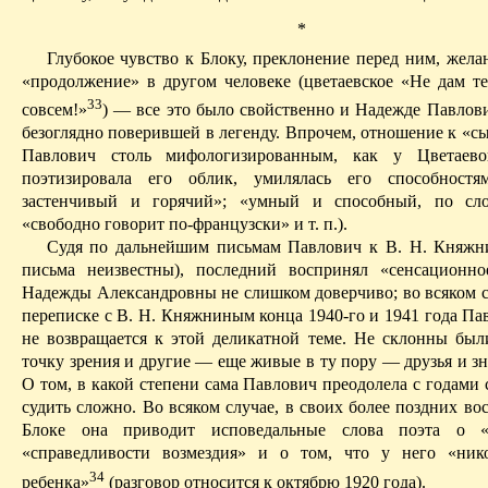
*
Глубокое чувство к Блоку, преклонение перед ним, жела
«продолжение» в другом человеке (цветаевское «Не дам т
33
совсем!»
) — все это было свойственно и Надежде Павлови
безоглядно поверившей в легенду. Впрочем, отношение к «с
Павлович
столь мифологизированным, как у Цветаево
поэтизировала его облик, умилялась его способностям
застенчивый и горячий»; «умный и способный, по сло
«свободно говорит по-французски» и т. п.).
Судя по дальнейшим
письмам
Павлович к В. Н. Княжни
письма неизвестны), последний воспринял «сенсационн
Надежды Александровны не слишком доверчиво; во всяком сл
переписке с В. Н. Княжниным конца 1940-го и 1941 года Па
не возвращается к этой деликатной теме. Не склонны были
точку зрения и другие — еще живые в ту пору — друзья и з
О том, в какой степени сама Павлович преодолела с годами
судить сложно. Во всяком случае, в своих более поздних в
Блоке она приводит исповедальные слова поэта о «
«справедливости возмездия» и о том, что у него «ник
34
ребенка»
(разговор относится к октябрю 1920 года).