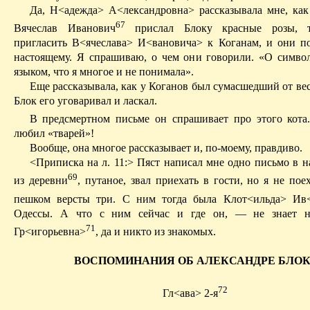
Да, Н<адежда
> А
<лександровна> рассказывала мне, как
67
Вячеслав Иванович
прислал Блоку красные розы, т
пригласить В<ячеслава> И<вановича> к Коганам, и они п
настоящему. Я спрашиваю, о чем они говорили. «О симво
языком, что я многое и не понимала».
Еще рассказывала, как у Коганов был сумасшедший от ве
Блок его уговаривал и ласкал.
В предсмертном письме он спрашивает про этого кота
любил «тварей»!
Вообще, она многое рассказывает и, по-моему, правдиво.
<Приписка
на
л. 11:> Пяст написал мне одно письмо в н
69
из деревни
, путаное, звал приехать в гости, но я не пое
пешком версты три. С ним тогда была Клот<ильда>
Ив
Одессы. А что с ним сейчас и где он, — не знает 
71
Гр
<игорьевна>
, да и никто из знакомых.
ВОСПОМИНАНИЯ ОБ АЛЕКСАНДРЕ БЛО
72
Гл
<ава> 2-я