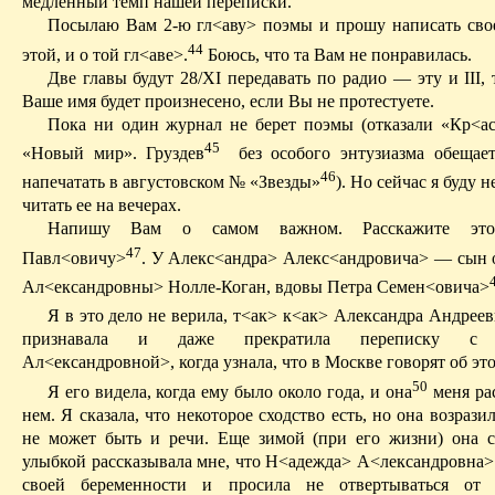
медленный темп нашей переписки.
Посылаю Вам 2-ю гл<аву> поэмы и прошу написать сво
44
этой, и о той гл<аве>.
Б
оюсь, что та Вам не понравилась.
Две главы будут 28/ХI передавать по радио — эту и III,
Ваше имя будет произнесено, если Вы не протестуете.
Пока ни один журнал не берет поэмы (отказали «
Кр<ас
45
«Новый мир». Груздев
без особого энтузиазма обещае
46
напечатать в августовском № «Звезды»
). Но сейчас я буду
н
читать ее на вечерах.
Напишу Вам о
самом
важном. Расскажите э
47
Павл<овичу>
. У Алекс<андра> Алекс<андровича> — сын 
Ал<ександровны> Нолле-Коган, вдовы Петра Семен<овича>
Я в это дело не верила, т<ак> к<ак> Александра Андрее
признавала и даже прекратила переписку c
Ал<ександровной>, когда узнала, что в Москве говорят об эт
50
Я его видела, когда ему было около года, и она
меня ра
нем. Я сказала, что некоторое сходство есть, но она возразил
не может быть и речи. Еще зимой (при его жизни) она 
улыбкой рассказывала мне, что Н<адежда
> А
<лександровна>
своей беременности и просила не отвертываться от