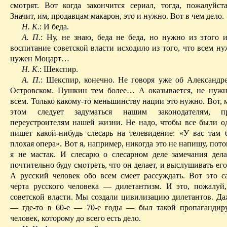
смотрят. Вот когда закончится сериал, тогда, пожалуйста
Значит, им, продавцам макарон, это и нужно. Вот в чем дело.
Н. К.
: И беда.
А. П.
: Ну, не знаю, беда не беда, но нужно из этого и
воспитание советской власти исходило из того, что всем ну
нужен Моцарт…
Н. К.
: Шекспир.
А. П.
: Шекспир, конечно. Не говоря уже об Александр
Островском. Пушкин тем более
… А
оказывается, не нуж
всем. Только какому-то меньшинству нации это нужно. Вот, 
этом следует задуматься нашим законодателям, п
переустроителям нашей жизни. Не надо, чтобы все были о
пишет какой-нибудь слесарь на телевидение: «У вас там 
плохая опера». Вот я, например, никогда это не напишу, пото
я не мастак. И слесарю о слесарном деле замечания дела
почтительно буду смотреть, что он делает, и выслушивать ег
А русский человек обо всем смеет рассуждать. Вот это с
черта русского человека — дилетантизм. И это, пожалуй,
советской власти. Мы создали цивилизацию дилетантов. Да
— где-то в 60-е — 70-е годы — был такой пропаганди
человек, которому до всего есть дело.