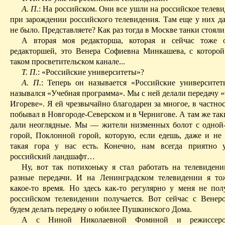
А. П.
: На российском. Они все ушли на российское телеви
при зарождении российского телевидения. Там еще у них да
не было. Представляете? Как раз тогда в Москве танки стояли
А вторая моя редакторша, которая и сейчас тоже о
редакторшей, это Венера Софиевна Минкашева, с которой
таком просветительском канале...
Т. П.
: «Российские университеты»?
А. П.
: Теперь он называется «Российские университе
назывался «Учебная программа». Мы с ней делали передачу 
Игореве». Я ей чрезвычайно благодарен за многое, в частност
побывал в
Новгороде-Северском
и в Чернигове. А там же так
дали неоглядные. Мы — жители низменных болот с одной
горой, Поклонной горой, которую, если едешь, даже и не 
такая гора у нас есть. Конечно, нам всегда приятно 
российский ландшафт…
Ну, вот так потихоньку я стал работать на телевиден
разные передачи. И на Ленинградском телевидении я то
какое-то время. Но здесь как-то регулярно у меня не пол
российском телевидении получается. Вот сейчас с Вене
будем делать передачу о юбилее Пушкинского Дома.
А с Ниной Николаевной Фоминой и режиссер