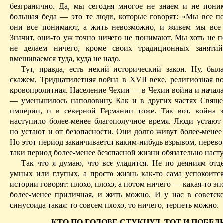
безгранично. Да, мы сегодня многое не знаем и не пони
большая беда — это те люди, которые говорят: «Мы все п
они все понимают, а жить невозможно, и живем мы все
Значит, они-то уж точно ничего не понимают. Мы хоть не п
не делаем ничего, кроме своих традиционных занят
вмешиваемся туда, куда не надо.
Тут, правда, есть некий исторический закон. Ну, был
скажем, Тридцатилетняя война в XVII веке, религиозная в
кровопролитная. Население Чехии — в Чехии война и начала
— уменьшилось наполовину. Как и в других частях Свящ
империи, и в северной Германии тоже. Так вот, война з
наступило более-менее благополучное время. Люди устают 
но устают и от безопасности. Они долго живут более-менее
Н
о этот период заканчивается каким-нибудь взрывом, перево
таки период более-менее безопасной жизни обязательно насту
Так что я думаю, что все уладится. Не по деяниям отд
умных или глупых, а просто жизнь как-то сама успокоитс
истории говорят: плохо, плохо, а потом ничего — какая-то эп
более-менее приличная, и жить можно. И у нас в советс
синусоида такая: то совсем плохо, то ничего, терпеть можно.
КТО ПО ГОЛОВЕ СТУКНУЛ, ТОТ И ПОБЕД