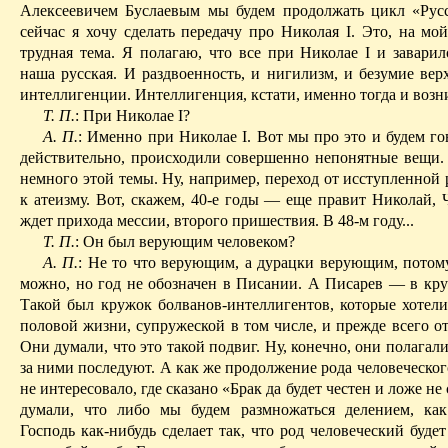
Алексеевичем Буслаевым мы будем продолжать цикл «Рус
сейчас я хочу сделать передачу про Николая I. Это, на мой
трудная тема. Я полагаю, что все при Николае I и заварил
наша русская. И раздвоенность, и нигилизм, и безумие вер
интеллигенции. Интеллигенция, кстати, именно тогда и возн
Т. П.
: При Николае I?
А. П.
: Именно при Николае I. Вот мы про это и будем го
действительно, происходили совершенно непонятные вещи.
немного этой темы. Ну, например, переход от исступленной
к атеизму. Вот, скажем, 40-е годы — еще правит Николай,
ждет прихода мессии, второго пришествия. В 48-м году...
Т. П.
: Он был верующим человеком?
А. П.
: Не то что верующим, а дурацки верующим, потому
можно, но год не обозначен в Писании. А Писарев — в кру
Такой был кружок болванов-интеллигентов, которые хотели 
половой жизни, супружеской в том числе,
и
прежде всего от
Они думали, что это такой подвиг. Ну, конечно, они полагали,
за ними последуют. А как же продолжение рода человеческо
не интересовало, где сказано «Брак да будет честен и ложе не
думали,
что либо
мы будем размножаться делением, как
Господь как-нибудь сделает так, что род человеческий буде