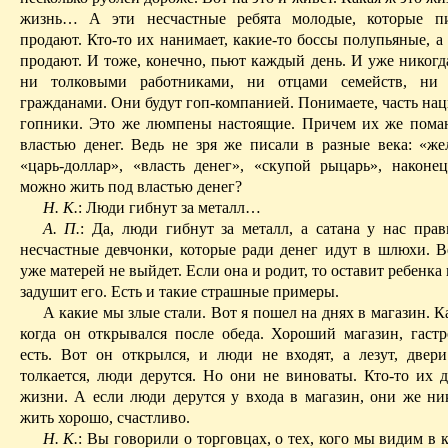
жизнь
… А
эти несчастные ребята молодые, которые п
продают. Кто-то их нанимает, какие-то боссы полупьяные, 
продают. И тоже, конечно, пьют каждый день. И уже никогд
ни толковыми работниками, ни отцами семейств, ни
гражданами. Они будут гоп-компанией. Понимаете, часть на
гопники. Это же люмпены настоящие. Причем их же пома
властью денег. Ведь не зря же писали в разные века: «же
«царь-доллар», «власть денег», «скупой рыцарь», наконе
можно жить под властью денег?
Н. К.
: Люди гибнут за металл…
А. П.
: Да, люди гибнут за металл, а сатана у нас прав
несчастные девчонки, которые ради денег идут в
шлюхи
. 
уже матерей не выйдет. Если она и родит, то оставит ребенка
задушит его. Есть и такие страшные примеры.
А какие мы злые стали. Вот я пошел на днях в магазин. К
когда он открывался после обеда. Хороший магазин, гастр
есть. Вот он открылся, и люди не входят, а лезут, двери
толкается, люди дерутся. Но они не виноваты. Кто-то их д
жизни. А если люди дерутся у входа в магазин, они же ник
жить хорошо, счастливо.
Н. К.
: Вы говорили о торговцах, о тех, кого мы видим в