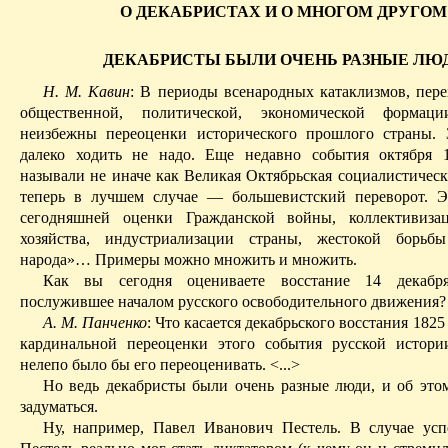
О
ДЕКАБРИСТАХ И О МНОГОМ ДРУГОМ
ДЕКАБРИСТЫ БЫЛИ ОЧЕНЬ РАЗНЫЕ ЛЮ
Н. М. Кавин
: В периоды всенародных катаклизмов, пере
общественной, политической, экономической форма
неизбежны переоценки исторического прошлого страны.
далеко ходить не надо. Еще недавно события октября 
называли не иначе как Великая Октябрьская социалистическ
теперь в лучшем случае — большевистский переворот. Э
сегодняшней оценки Гражданской войны, коллективизац
хозяйства, индустриализации страны, жестокой борьб
народа»… Примеры можно множить и множить.
Как вы сегодня оцениваете восстание 14 декабр
послужившее началом русского освободительного движения?
А. М. Панченко
: Что касается декабрьского восстания 1825
кардинальной переоценки этого события русской истори
нелепо было бы его переоценивать. <...>
Но ведь декабристы были очень разные люди, и об этом
задуматься.
Ну, например, Павел Иванович Пестель. В случае усп