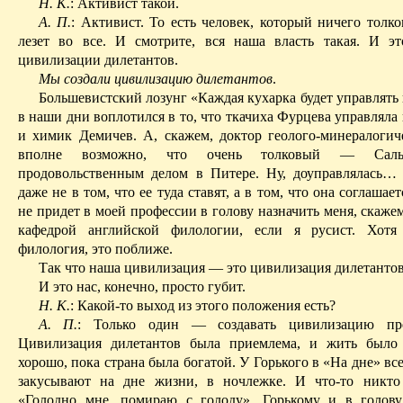
Н. К.
: Активист такой.
А. П.
: Активист. То есть человек, который ничего толко
лезет во все. И смотрите, вся наша власть такая. И 
цивилизации дилетантов.
Мы создали цивилизацию дилетантов
.
Большевистский лозунг «Каждая кухарка будет управлять
в наши дни воплотился в то, что ткачиха Фурцева управляла 
и химик Демичев. А, скажем, доктор геолого-минералоги
вполне возможно, что очень толковый — Салье
продовольственным делом в Питере. Ну, доуправлялась
…
даже не в том, что ее туда ставят, а в том, что она соглашае
не придет в моей профессии в голову назначить меня, скаж
кафедрой английской филологии, если я русист. Хотя 
филология, это поближе.
Так что наша цивилизация — это цивилизация дилетантов
И это нас, конечно, просто губит.
Н. К.
: Какой-то выход из этого положения есть?
А. П.
: Только один — создавать цивилизацию про
Цивилизация дилетантов была приемлема, и жить было
хорошо, пока страна была богатой. У Горького
в
«
На
дне» все
закусывают на дне жизни, в ночлежке. И что-то никто
«Голодно мне,
помираю
с голоду». Горькому и в голову