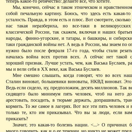
теперь какое-то ребячество: делайте все, что хотите.
Мы, конечно, сейчас в таком этническом и нравственном
собой печальную картину. Боюсь, что здесь есть какая-то
усталость. Правда, в этом есть и плюс. Вот смотрите, сколько
нас такая неразбериха, но все-таки в великорусских
классической России, так скажем, включая и наших братье
народы,
финно-угорские, и татары, и башкиры, и сибирски
таки гражданской войны нет. А ведь в России, мы знаем по о
нужно было после февраля 17-го года, чтобы стали резать
началась война всех против всех. А сейчас нет такой 
хороший признак. Лучше устать, чем, как Васька Буслаев, ра
мы и вели себя в XX веке, как Васька Буслаев.
Мне смешно слышать, когда говорят, что во всех на
Сталин виноват, большевики виноваты, НКВД виноват. Это т
Ведь если сидело, ну, предположим, десять миллионов. Так в
сидящего было минимум пять
человек, чтоб на него до
арестовать, посадить, в тюрьме держать, допрашивать, тра
кормить. То же самое в лагерях. Вот все эти пять человек и 
только те, кто им приказывал. Что вы за люди, если ва
приказать?
Значит, это какая-то болезнь нации. <...> О причинах 
много говорить, как
и о ее
течении, но никто не может пред