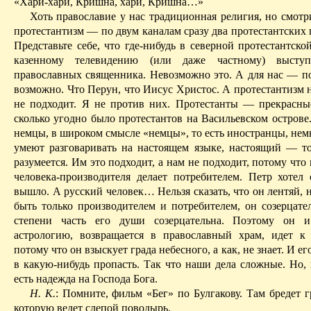
«
Хари-хари
, Кришна, хари, Кришна…»
Хоть православие у нас традиционная религия, но смотр
протестантизм — по двум каналам сразу два протестантских
Представьте себе, что где-нибудь в северной протестантск
казенному телевидению (или даже частному) высту
православных священника. Невозможно это. А для нас — по
возможно. Что Перун, что Иисус Христос. А протестантизм 
не подходит. Я не против них. Протестанты — прекрасны
сколько угодно было протестантов на Васильевском острове
немцы, в широком смысле «немцы», то есть иностранцы, нем
умеют разговаривать на настоящем языке, настоящий — то
разумеется. Им это подходит, а нам не подходит, потому что
человека-производителя делает потребителем. Петр хотел
вышло. А русский человек
… Н
ельзя сказать, что он лентяй,
быть только производителем и потребителем, он созерцате
степени часть его души созерцательна. Поэтому он и
астрологию, возвращается в православный храм, идет к 
потому что он взыскует града небесного, а как, не знает. И ег
в какую-нибудь пропасть. Так что наши дела сложные. Но, 
есть надежда на Господа Бога.
Н. К.
: Помните, фильм «Бег» по Булгакову. Там бредет 
которую ведет слепой поводырь.