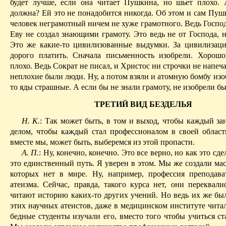
будет лучше, если она читает Пушкина, но шьет плохо.
должна? Ей это не понадобится никогда. Об этом и сам Пуш
человек неграмотный ничем не хуже грамотного. Ведь Госпо
Еву не создал знающими грамоту. Это ведь не от Господа, 
Это же какие-то цивилизованные выдумки. За цивилизац
дорого платить. Сначала письменность изобрели. Хорош
плохо. Ведь Сократ не писал, и Христос ни строчки не напеча
неплохие были люди. Ну, а потом взяли и атомную бомбу изо
то яды страшные. А если бы не знали грамоту, не изобрели бы
ТРЕТИЙ ВИД БЕЗДЕЛЬЯ
Н. К.
: Так может быть, в том и выход, чтобы каждый за
делом, чтобы каждый стал профессионалом в своей области
вместе мы, может быть, выберемся из этой пропасти.
А. П.
: Ну, конечно, конечно. Это все верно, но как это сд
это единственный путь. Я уверен в этом. Мы же создали ма
которых нет в мире. Ну, например, профессия преподава
атеизма. Сейчас, правда, такого курса нет, они переквали
читают историю каких-то других учений. Но ведь их же был
этих научных атеистов, даже в медицинском институте читал
бедные студенты изучали его, вместо того чтобы учиться ст