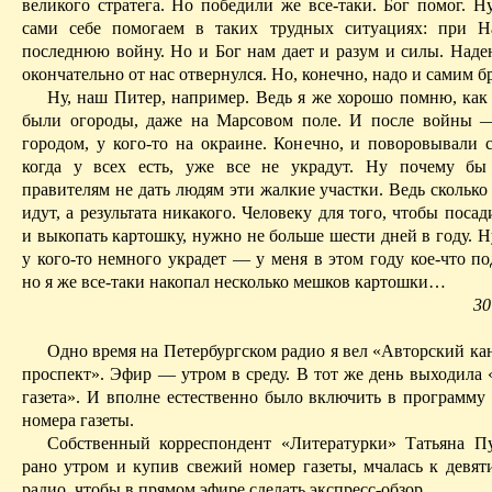
великого стратега. Но победили же все-таки. Бог помог. Н
сами себе помогаем в таких трудных ситуациях: при Н
последнюю войну. Но и Бог нам дает и разум и силы. Надею
окончательно от нас отвернулся. Но, конечно, надо и самим бр
Ну, наш Питер, например. Ведь я же хорошо помню, как 
были огороды, даже на Марсовом поле. И после войны —
городом, у кого-то на окраине. Конечно, и поворовывали с
когда у всех есть, уже все не украдут. Ну
почему бы
правителям не дать
людям эти жалкие участки. Ведь сколько
идут, а результата никакого. Человеку для того, чтобы посад
и выкопать картошку, нужно не больше шести дней в году. Ну
у кого-то немного украдет — у меня в этом году кое-что п
но я же все-таки накопал несколько мешков картошки…
30
Одно время на Петербургском радио я вел «Авторский ка
проспект». Эфир — утром в среду. В тот же день выходила 
газета». И вполне естественно было включить в программу 
номера газеты.
Собственный корреспондент «Литературки» Татьяна Пу
рано утром и купив свежий номер газеты, мчалась к девят
радио, чтобы в прямом эфире сделать экспресс-обзор.