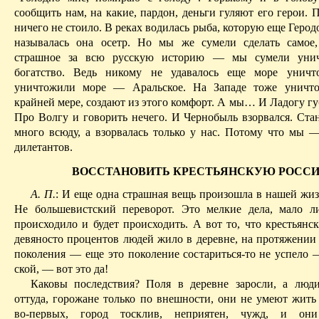
сообщить нам, на какие, пардон, деньги гуляют его герои. 
ничего не стоило. В реках водилась рыба, которую еще Герод
называлась она осетр. Но мы же сумели сделать самое
страшное за всю русскую историю — мы сумели уни
богатство. Ведь никому не удавалось еще море унич
уничтожили море — Аральское. На Западе тоже уничто
крайней мере, создают из этого комфорт. А мы
… И
Ладогу гу
Про Волгу и говорить нечего. И Чернобыль взорвался. Ста
много всюду, а взорвалась только у нас. Потому что мы 
дилетантов.
ВОССТАНОВИТЬ КРЕСТЬЯНСКУЮ РОСС
А. П.
: И еще одна страшная вещь произошла в нашей жиз
Не большевистский переворот. Это мелкие дела, мало л
происходило
и будет происходить. А вот то, что крестьянск
девяносто процентов людей жило в деревне, на протяжении
поколения — еще это поколение состариться-то не успело —
ской, — вот это да!
Каковы последствия? Поля в деревне заросли, а люд
оттуда, горожане только по внешности, они не умеют жить 
во-первых, город тосклив, неприятен, чужд, и он