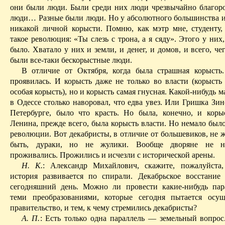
они были люди. Были среди них люди чрезвычайно благор
люди… Разные были люди. Но у абсолютного большинства и
никакой личной корысти. Помню, как мэтр мне, студенту, 
такое революция: «Ты слезь с трона, а я сяду». Этого у них,
было. Хватало у них и земли, и денег, и домов, и всего, че
были все-таки бескорыстные люди.
В отличие от Октября, когда была страшная корысть
проявилась. И корысть даже не только во власти (корысть
особая корысть), но и корысть самая
гнусная
. Какой-нибудь 
в Одессе столько наворовал, что едва увез. Или Гришка Зин
Петербурге, было что красть. Но была, конечно, и коры
Ленина, прежде всего, была корысть власти. Но немало был
революции. Вот декабристы, в отличие от большевиков, не 
быть,
дураки
, но не жулики. Вообще дворяне не на
проживались. Прожились и исчезли с исторической арены.
Н. К.
: Александр Михайлович, скажите, пожалуйста,
история развивается по спирали. Декабрьское восстание
сегодняшний день. Можно ли провести какие-нибудь па
теми преобразованиями, которые сегодня пытается осу
правительство, и тем, к чему стремились декабристы?
А. П.
: Есть только одна параллель — земельный вопрос.