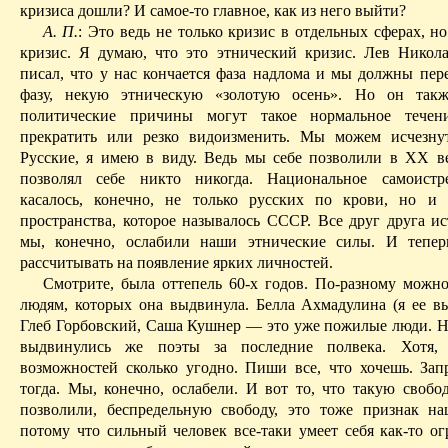
кризиса дошли? И самое-то главное, как из него выйти?
А. П.
: Это ведь не только кризис в отдельных сферах, 
кризис. Я думаю, что это этнический кризис. Лев Никол
писал, что у нас кончается фаза
надлома
и мы должны пере
фазу, некую этническую «золотую осень». Но он такж
политические причины могут такое нормальное течени
прекратить или резко видоизменить. Мы можем исчезну
Русские, я имею в виду. Ведь мы себе позволили в XX ве
позволял себе никто никогда. Национальное самоистр
касалось, конечно, не только русских по крови, но и
пространства, которое называлось СССР. Все друг друга ис
мы, конечно, ослабили наши этнические силы. И тепер
рассчитывать на появление ярких личностей.
Смотрите, была оттепель 60-х годов. По-разному можно
людям, которых она выдвинула. Белла Ахмадулина (я ее вы
Глеб Горбовский, Саша Кушнер — это уже пожилые люди. Н
выдвинулись же поэты за последние полвека. Хотя, 
возможностей сколько угодно. Пиши все, что хочешь. Запр
тогда. Мы, конечно, ослабели. И вот то, что такую свобод
позволили, беспредельную свободу, это тоже признак на
потому что сильный человек все-таки умеет себя как-то ог