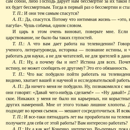
сам собой, либо Господь дарует нам бессмертие за их такой 
их будет бессмертным. Тогда в первый раз о бессмертии и ста
Т. П.
: И они тем самым спасутся?
А. П.
: Да, спасутся. Потому что интимная жизнь — «это, 
пагуба». Чушь собачья, одним словом.
И царь в этом очень виноват, поверьте мне. Если
царствование, не было бы таких глупостей.
Т. П.
: А что вам дает работа на телевидении? Говоря
ученого, литературоведа, историка — познание истины, и 
работать для науки, а не для читателей, не для зрителей в дан
А. П.
: Ну, а почему бы и нет? Истина для всех. Поч
истину, не может сообщить ее другому? Это его обязанность.
Т. П.
: Что вас побудило пойти работать на телевиден
видимо, хватает вашей и научной и исследовательской работ
А. П.
: Да ничего меня не побудило. Ну, познакомился с 
они говорят: «Давай чего-нибудь сделаем!» — «
Ну
давай!» Д
ское. Никаких у меня не было ни карьерных, ни корыстных
других намерений. Мне от этого только лишние хлопоты. 
подходят во время съемок — мешают сосредоточиться. И всяко
Т. П.
: И все-таки пятнадцать лет вы проработали на телев
получаете для себя от этой работы? Вам интересно работать?
А. П.
: Ну а как же! Конечно, интересно. Во-первых, пок