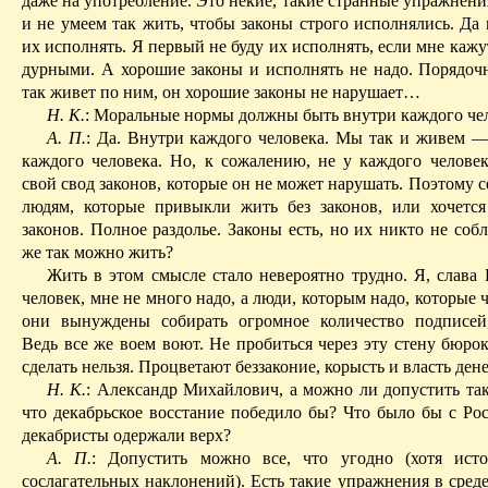
даже на употребление. Это некие, такие странные упражнен
и не умеем так жить, чтобы законы строго исполнялись. Да
их исполнять. Я первый не буду их исполнять, если мне кажу
дурными. А хорошие законы и исполнять не надо. Порядоч
так живет по ним, он хорошие законы не нарушает…
Н. К.
: Моральные нормы должны быть внутри каждого че
А. П.
: Да. Внутри каждого человека. Мы так и живем —
каждого человека. Но, к сожалению, не у каждого человек
свой свод законов, которые он не может нарушать. Поэтому с
людям, которые привыкли жить без законов, или хочетс
законов. Полное раздолье. Законы есть, но их никто не собл
же так можно жить?
Жить в этом смысле стало невероятно трудно. Я, слава 
человек, мне не много надо, а люди, которым надо, которые ч
они вынуждены собирать огромное количество подписей
Ведь все же воем воют. Не пробиться через эту стену бюро
сделать нельзя. Процветают беззаконие, корысть и власть денег
Н. К.
: Александр Михайлович, а можно ли допустить та
что декабрьское восстание победило бы? Что было бы с Рос
декабристы одержали верх?
А. П.
: Допустить можно все, что угодно (хотя исто
сослагательных наклонений). Есть такие упражнения в сред