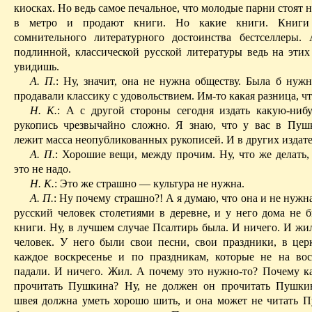
киосках. Но ведь самое печальное, что молодые парни стоят н
в метро и продают книги. Но какие книги. Книги 
сомнительного литературного достоинства бестселлеры.
подлинной, классической русской литературы ведь на этих
увидишь.
А. П.
: Ну, значит, она не нужна обществу. Была б нужн
продавали классику с удовольствием.
Им-то
какая разница, чт
Н. К.
: А с другой стороны сегодня издать какую-ниб
рукопись чрезвычайно сложно. Я знаю, что у вас в Пу
лежит масса неопубликованных рукописей. И в других издате
А. П.
: Хорошие вещи, между прочим. Ну, что же делать,
это не надо.
Н. К.
: Это же страшно — культура не нужна.
А. П.
: Ну почему страшно?! А я думаю, что она и не нужн
русский человек столетиями в деревне, и у него дома не 
книги. Ну, в лучшем случае Псалтирь была. И ничего. И жи
человек. У него были свои песни, свои праздники, в цер
каждое воскресенье и по праздникам, которые не на во
падали. И ничего. Жил. А почему это нужно-то? Почему 
прочитать Пушкина? Ну, не должен он прочитать Пушки
швея должна уметь хорошо шить, и она может не читать П