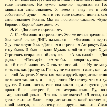
тоже печальные. Но нужно, конечно, надеяться на Го
заниматься самопознанием. Я имею в виду: не в себе
собственной душе — хотя и это тоже полезно: познать сам
самопознанием России. Мы же постоянно слышим: «Буде
Европе, в Европейском доме…».
Н. К.
: «Догоним и перегоним».
А. П.
: «Догоним и перегоним». Это же вечная
трепотня
.
был такой станок ДИП, назывался — «Догоним и перег
Хрущеве лозунг был: «Догоним и перегоним Америку». Даже
тему были. И был анекдот. Мужик какой-то говорит Хру
Серге­евич, неправильный лозунг». — «А как надо?» — «Дог
рядом». — «Почему?» — «А чтобы, — говорит мужик, — 
нашей голой
задницы
». Очень это все забавно. Ну, не мо
жить так, как французы. Почему же мы должны жить, как ам
я в этой Америке. У меня там масса друзей, прекрасные от
не можем так жить, и не надо этого. Не потому, что мы ху
другие. И наша жизнь, если она как-то нормализуется, для
приятней и интересней, чем американская. Ну, во
американский роман. Что там описывается? «Я встал, на
сделал то-то…» Далее автор рассказывает, какой костюм на
какой галстук, в полосочку или другой какой-то. Ско