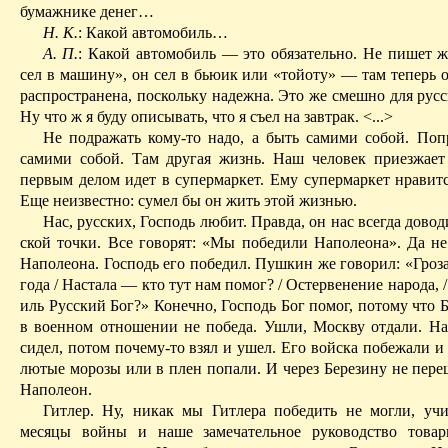
бумажнике денег…
Н. К.
: Какой автомобиль…
А. П.
: Какой автомобиль — это обязательно. Не пишет ж
сел в машину», он сел в бьюик или «тойоту» — там теперь 
распространена
, поскольку надежна. Это же смешно для русс
Ну что ж я буду описывать, что я съел на завтрак. <...>
Не подражать кому-то надо, а быть самими собой. Поп
самими собой. Там другая жизнь. Наш человек приезжае
первым делом идет в супермаркет. Ему супермаркет нравитс
Еще неизвестно: сумел бы он жить этой жизнью.
Нас, русских, Господь любит. Правда, он нас всегда довод
ской точки. Все говорят: «Мы победили Наполеона». Да н
Наполеона. Господь его победил. Пушкин же говорил: «Гроз
года
/ Н
астала — кто тут нам помог? / Остервенение народа, /
иль Русский Бог?» Конечно, Господь Бог помог, потому что
в военном отношении не победа. Ушли, Москву отдали. На
сидел, потом почему-то взял и ушел. Его войска
побежали
и 
лютые морозы или в плен попали. И через Березину не пере
Наполеон.
Гитлер. Ну, никак мы Гитлера победить не могли, уч
месяцы войны и наше замечательное руководство товар