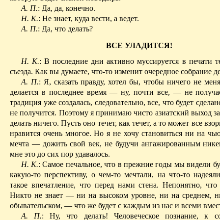
А. П.
: Да, да, конечно.
Н. К.
: Не знает, куда вести, а ведет.
А. П.
: Да, что делать?
ВСЕ УЛАДИТСЯ!
Н. К.
: В последние дни активно муссируется в печати т
съезда. Как вы думаете, что-то изменит очередное собрание д
А. П.
: Я, сказать правду, хотел бы, чтобы ничего не меня
делается в последнее время — ну, почти все, — не получае
традиция уже создалась, следовательно, все, что будет сделан
не получится.
Поэтому я принимаю чисто азиатский выход з
делать ничего.
Пусть оно течет, как течет, а то может все взо
нравится очень многое. Но я не хочу становиться ни на чь
мечта — дожить свой век, не будучи ангажированным никем
мне это до сих пор удавалось.
Н. К.
: Самое печальное, что в прежние годы мы видели б
какую-то перспективу, о чем-то мечтали, на что-то надеял
такое впечатление, что перед нами стена. Непонятно, что 
Никто не знает — ни на высоком уровне, ни на среднем, н
обывательском, — что же будет с каждым из нас и всеми вмес
А. П.
: Ну, что делать! Человеческое познание, к с