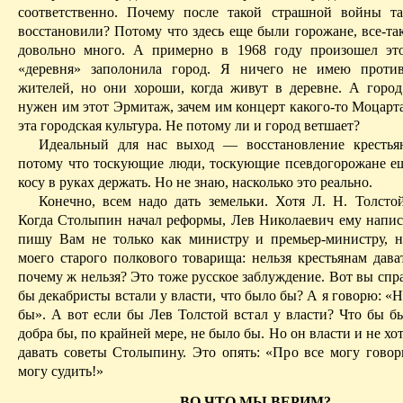
соответственно. Почему после такой страшной войны т
восстановили? Потому что здесь еще были горожане, все-та
довольно много. А примерно в 1968 году произошел это
«деревня» заполонила город. Я ничего не имею против
жителей, но они хороши, когда живут в деревне. А горо
нужен им этот Эрмитаж, зачем им концерт какого-то Моцарт
эта городская культура. Не потому ли и город ветшает?
Идеальный для нас выход — восстановление крестьян
потому что
тоскующие люди, тоскующие псевдогорожане е
косу в руках держать. Но не знаю, насколько это реально.
Конечно, всем надо дать земельки. Хотя Л. Н. Толст
Когда Столыпин начал реформы, Лев Николаевич ему напис
пишу Вам не только как министру и премьер-министру, 
моего старого полкового товарища: нельзя крестьянам дав
почему ж нельзя? Это тоже русское заблуждение. Вот вы спр
бы декабристы встали у власти, что было бы? А я говорю: «
бы». А вот если бы Лев Толстой встал у власти? Что бы б
добра бы, по крайней мере, не было бы. Но он власти и не хо
давать
советы Столыпину. Это опять: «Про все могу говор
могу судить!»
ВО ЧТО МЫ ВЕРИМ?