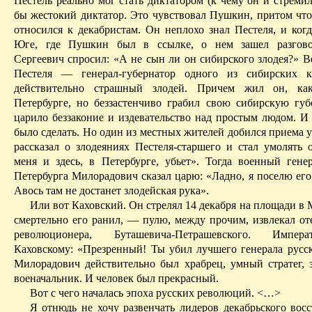
Пестель реально мог стать диктатором (к чему он и стремил
бы жестокий диктатор. Это чувствовал Пушкин,
притом
что
относился к декабристам. Он неплохо знал Пестеля, и ког
Юге, где Пушкин был в ссылке, о нем зашел разгово
Сергеевич спросил: «А не сын ли он сибирского злодея?» В
Пестеля — генерал-губернатор одного из сибирских
действительно страшный злодей. Причем жил он, ка
Петербурге, но беззастенчиво грабил свою сибирскую гу
царило беззаконие и издевательство над простым людом. И 
было сделать. Но один из местных жителей добился приема у
рассказал о злодеяниях
Пестеля-старшего
и стал умолять 
меня и здесь, в Петербурге, убьет». Тогда военный генер
Петербурга Милорадович сказал царю: «Ладно, я поселю его
Авось там не достанет злодейская рука».
Или вот Каховский. Он стрелял 14 декабря на площади в
смертельно его ранил, — пулю, между прочим, извлекал от
революционера, Буташевича-Петрашевского. Импер
Каховскому
: «Презренный! Ты убил лучшего генерала русс
Милорадович действительно был храбрец, умный стратег, 
военачальник. И человек был прекрасный.
Вот с чего началась эпоха русских революций. <…>
Я отнюдь не хочу развенчать лидеров декабрьского восс