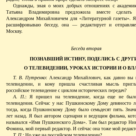
Однажды, зная о моих добрых отношениях с академик
Татьяна Владимировна предложила вместе сделать
Александром Михайловичем для «Литературной газеты». 
расшифровываю беседу, она — редактирует и отправляе
Москву.
Беседа вторая
ПОЗНАВШИЙ
ИСТИНУ, ПОДЕЛИСЬ С ДРУ
О ТЕЛЕВИДЕНИИ, УРОКАХ ИСТОРИИ И О ВЛ
Т. В. Путренко
: Александр Михайлович, как давно вы 
телевидении, и кому пришла счастливая мысль пригл
российское телевидение с циклом исторических передач?
А. П.
: Я пришел на телевидение, когда еще не было
телевидения. Сейчас у нас Пушкинскому Дому девяносто ле
тогда, когда Пушкинскому
Дому было семьдесят пять
. Знач
лет назад. Я был автором сценария и ведущим фильма, кото
назывался «Имя Пушкинского Дома». Там был редактор Ни
Фомина, мой первый редактор. И сейчас она тоже мой редакт
Т. П.
: Но уже на российском телевидении?