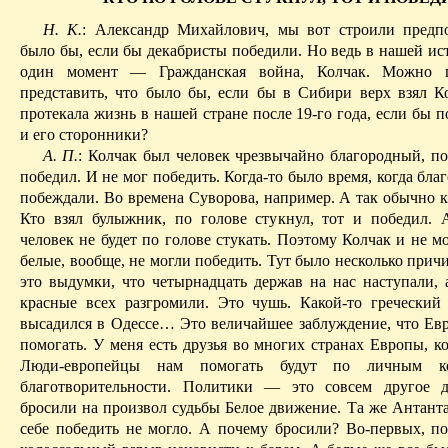
Н. К.
: Александр Михайлович, мы вот строили предп
было бы, если бы декабристы победили. Но ведь в нашей ис
один момент — Гражданская война, Колчак. Можно г
представить, что было бы, если бы в Сибири верх взял К
протекала жизнь в нашей стране после 19-го года, если бы 
и его сторонники?
А. П.
: Колчак был человек чрезвычайно благородный, по
победил. И не мог победить. Когда-то было время, когда бл
побеждали. Во времена Суворова, например. А так обычно к
Кто взял булыжник, по голове стукнул, тот и победил.
человек не будет по голове стукать. Поэтому Колчак и не м
белые, вообще, не могли победить. Тут было несколько прич
это выдумки, что четырнадцать держав на нас наступали, 
красные всех разгромили. Это чушь. Какой-то греческий
высадился в Одессе
… Э
то величайшее заблуждение, что Ев
помогать. У меня есть друзья во многих странах Европы, ко
Люди-европейцы нам помогать будут по личным ко
благотворительности. Политики — это совсем другое 
бросили на произвол судьбы Белое движение. Та же Антанта
себе победить не могло. А почему бросили? Во-первых, по