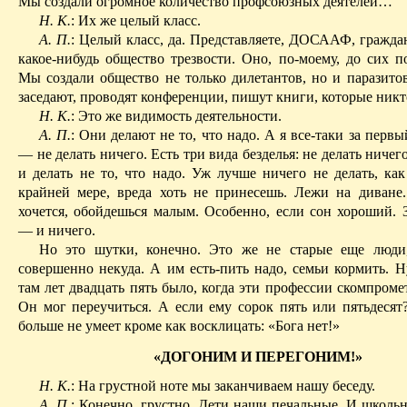
Мы создали огромное количество профсоюзных деятелей…
Н. К.
: Их же целый класс.
А. П.
: Целый класс, да. Представляете, ДОСААФ, гражда
какое-нибудь общество трезвости. Оно, по-моему, до сих п
Мы создали общество не только дилетантов, но и паразито
заседают, проводят конференции, пишут книги, которые никто
Н. К.
: Это же видимость деятельности.
А. П.
: Они делают не то, что надо. А я все-таки за первы
— не делать ничего. Есть три вида безделья: не делать ничего
и делать не то, что надо. Уж лучше ничего не делать, ка
крайней мере, вреда хоть не принесешь. Лежи на диване
хочется, обойдешься малым. Особенно, если сон хороший. 
— и ничего.
Но это шутки, конечно. Это же не старые еще люди,
совершенно некуда. А им есть-пить надо, семьи кормить.
Н
там лет двадцать пять было, когда эти профессии скомпроме
Он мог переучиться. А если ему сорок пять или пятьдесят
больше не умеет кроме как восклицать: «Бога нет!»
«ДОГОНИМ И ПЕРЕГОНИМ!»
Н. К.
: На грустной ноте мы заканчиваем нашу беседу.
А. П.
: Конечно, грустно. Дети наши печальные. И школь