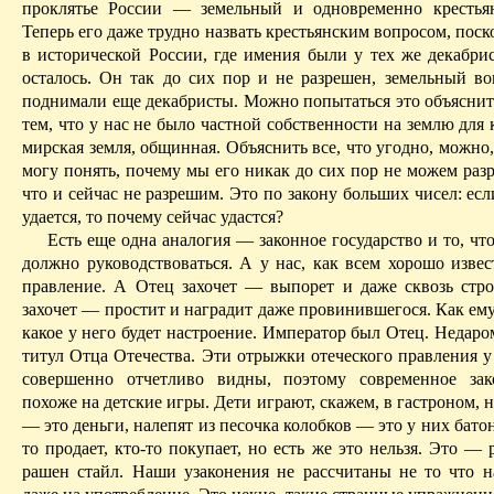
проклятье России — земельный и одновременно крестья
Теперь его даже трудно назвать крестьянским вопросом, поск
в исторической России, где имения были у тех же декабрис
осталось. Он так до сих пор и не разрешен, земельный во
поднимали еще декабристы. Можно попытаться это объяснит
тем, что у нас не было частной собственности на землю для 
мирская земля, общинная. Объяснить все, что угодно, можно,
могу понять, почему мы его никак до сих пор не можем раз
что и сейчас не разрешим. Это по закону больших чисел: есл
удается, то почему сейчас удастся?
Есть еще одна аналогия — законное государство и то, чт
должно руководствоваться. А у нас, как всем хорошо извес
правление. А Отец захочет — выпорет и даже сквозь стро
захочет — простит и наградит даже
провинившегося
. Как ем
какое у него будет настроение. Император был Отец. Недар
титул Отца Отечества. Эти отрыжки отеческого правления у
совершенно отчетливо видны, поэтому современное зак
похоже на детские игры. Дети играют, скажем,
в
гастроном
, 
— это деньги, налепят из песочка колобков — это у них батон
то продает, кто-то покупает, но есть же это нельзя. Это — 
рашен стайл. Наши узаконения не рассчитаны не
то
что н