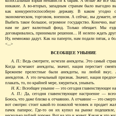
колоссальный взрыв ненависти к барам. А белые же все б
никакие. А во-вторых, западным странам было выгодно в
как конкурентоспособную державу. В каком угодно 
экономическом, торговом, военном. А сейчас, вы думаете, 
Выбить такое большое, огромное государство. Конечно, выг
нам не дает валютный фонд. Только обещает. Мы езди
договаривались, принимали решения
… И
нелепо ждать друг
Ну, немножко дадут. Как на паперти, нам подали пятак, а бо
<...>
ВСЕОБЩЕЕ УНЫНИЕ
А. П.
: Ведь смотрите, исчезли анекдоты. Это самый стр
Когда исчезают анекдоты, значит, нация перестает смеят
Брежневе прелестные были анекдоты, на любой вкус. 
анекдотов. А это печальный признак. Значит, нация предпо
плакать, то, по крайней мере, хмуриться, унывать.
Н. К.
: Всеобщее уныние — это сегодня главенствующее на
А. П.
: Да, сегодня главенствующее настроение — все
Боюсь, что даже близко к отчаянию. А отчаяние — это смерт
вот смотрю: стоит какой-то пожилой человек и продает
жал
пачек папирос. Где-то он их купил на рынке подешевле
несколько рублей дороже. Вот на это и живет. Какая ж это жи