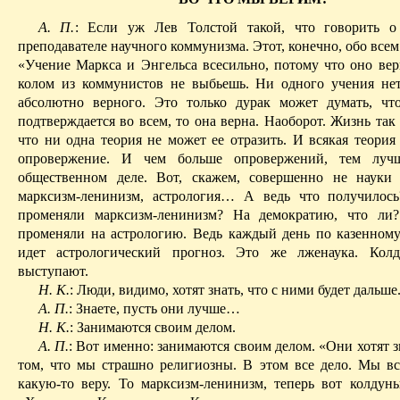
А. П.
: Если уж Лев Толстой такой, что говорить о 
преподавателе научного коммунизма. Этот, конечно, обо всем
«Учение Маркса и Энгельса всесильно, потому что оно вер
колом из коммунистов не выбьешь. Ни одного учения нет
абсолютно верного. Это только
дурак
может думать, что
подтверждается во всем, то она верна. Наоборот. Жизнь так
что ни одна теория не может ее отразить. И всякая теория
опровержение. И чем больше опровержений, тем луч
общественном деле. Вот, скажем, совершенно не науки
марксизм-ленинизм, астрология
… А
ведь что получилос
променяли марксизм-ленинизм? На демократию, что ли
променяли на астрологию. Ведь каждый день по казенном
идет астрологический прогноз. Это же лженаука. Колд
выступают.
Н. К.
: Люди, видимо, хотят знать, что с ними будет дальше
А. П.
: Знаете, пусть они лучше…
Н. К.
: Занимаются своим делом.
А. П.
: Вот именно: занимаются своим делом. «Они хотят зн
том, что мы страшно религиозны. В этом все дело. Мы в
какую-то веру. То марксизм-ленинизм, теперь вот колдун