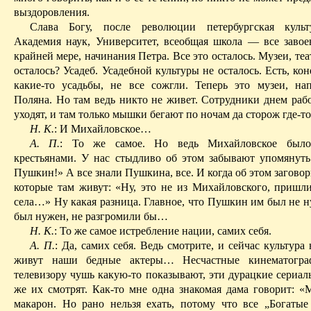
выздоровления.
Слава Богу, после революции петербургская культу
Академия наук, Университет, всеобщая школа — все завое
крайней мере, начинания Петра. Все это осталось. Музеи, теа
осталось? Усадеб. Усадебной культуры не осталось. Есть, кон
какие-то усадьбы, не все сожгли. Теперь это музеи, на
Поляна. Но там ведь никто не живет. Сотрудники днем рабо
уходят, и там только мышки бегают по ночам да сторож где-
Н. К.
: И Михайловское…
А. П.
: То же самое. Но ведь Михайловское было
крестьянами. У нас стыдливо об этом забывают упомянуть
Пушкин!» А все знали Пушкина, все. И когда об этом загово
которые там живут: «Ну, это не из Михайловского, пришли
села…» Ну какая разница. Главное, что Пушкин им был не н
был нужен, не разгромили бы…
Н. К.
: То же самое истребление нации, самих себя.
А. П.
: Да, самих себя. Ведь смотрите, и сейчас культура
живут наши бедные актеры… Несчастные кинематогр
телевизору чушь какую-то показывают, эти
дурацкие
сериалы
же их смотрят. Как-то мне одна знакомая дама говорит: «
макарон. Но рано нельзя ехать, потому что все „Богатые