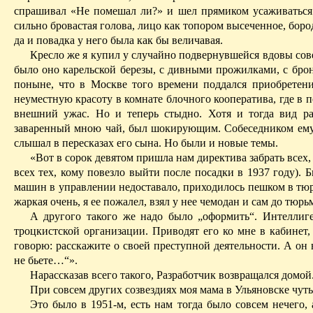
спрашивал «Не помешал ли?» и
шел прямиком усаживаться
сильно бровастая голова, лицо как топором высеченное, боро
да и повадка у него была как бы величавая.
Кресло же я купил у случайно подвернувшейся вдовы совет
было оно карельской березы, с дивными прожилками, с бро
поныне, что в Москве того времени поддался приобретению
неуместную красоту в комнате блочного кооператива, где в п
внешний ужас. Но и теперь стыдно. Хотя и тогда вид ра
заваренный мною чай, был шокирующим. Собеседником ему м
слышал в пересказах его сына. Но были и новые темы.
«Вот в сорок девятом пришла нам директива забрать всех,
всех тех, кому повезло выйти после посадки в 1937 году). 
машин в управлении недоставало, приходилось пешком в тюрь
жаркая очень, я ее пожалел, взял у нее чемодан и сам до тю
А другого такого же надо было „оформить“. Интеллиге
троцкистской организации. Приводят его ко мне в кабинет,
говорю: расскажите о своей преступной деятельности. А он 
не бьете…“».
Нарассказав всего такого, Разработчик возвращался домой
При совсем других созвездиях моя мама в Ульяновске чуть
Это было в 1951-м, есть нам тогда было совсем нечего, 