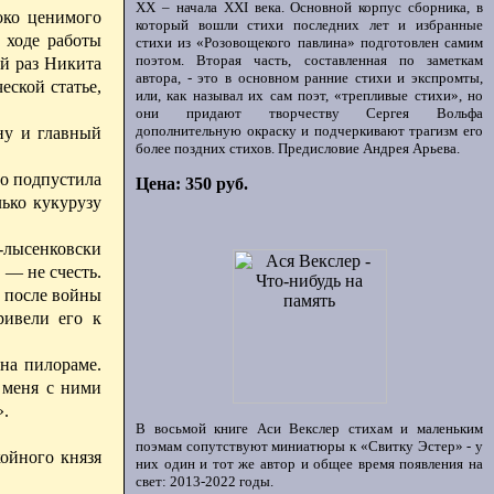
ХХ – начала XXI века. Основной корпус сборника, в
око ценимого
который вошли стихи последних лет и избранные
 ходе работы
стихи из «Розовощекого павлина» подготовлен самим
поэтом. Вторая часть, составленная по заметкам
ий раз Никита
автора, - это в основном ранние стихи и экспромты,
еской статье,
или, как называл их сам поэт, «трепливые стихи», но
они придают творчеству Сергея Вольфа
дополнительную окраску и подчеркивают трагизм его
ну и главный
более поздних стихов. Предисловие Андрея Арьева.
го подпустила
Цена: 350 руб.
лько кукурузу
-лысенковски
 — не счесть.
» после войны
ривели его к
на пилораме.
у меня с ними
».
В восьмой книге Аси Векслер стихам и маленьким
поэмам сопутствуют миниатюры к «Свитку Эстер» - у
койного князя
них один и тот же автор и общее время появления на
свет: 2013-2022 годы.