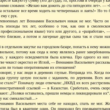
есте какую-ту сумму (это до суда), то, простояв в очереди у ка
воими словами: «Желаю вам дожить до ста пятидесяти лет». — 
 остальное все время ходить на четвереньках и лаять!» Но то
ему с рук.
левоенных лет Вениамин Васильевич никак не мог. Часто он
ь эпизоды тех лет, особенно о том, как они в смоленско
 профессиональном
языке) того или другого, а «разработав», 
 что близкие, а потом и лагерные друзья сына так и стали на
в отдельном закутке на городском базаре, попасть к нему мож
ильное, потому как сюда к нему являлись ранее завербованны
жено, у каждого осведомителя была кличка. Про одного из н
тве чекист окрестил ее Иглой, — Вениамин Васильевич рассказы
 были ли только оперативными их отношения?
ворят, у нас люди в деревнях глупые. Неправда это. Когда по
туда группу целую послали с заданием, по деревням. Всех жи
не стало
?“ Поначалу люди отвечали: „НКВД их всех расстрелива
министративной ссылкой — в Казахстан.
Сработало
, очень скор
ечают: „Поляки оставались, пришли немцы и ликвидировали их“
од у нас смекалистый…»
ниамин Васильевич места себе не находил, спать не мог. Ж
 тогда был в квартире один. Он приходил без предварительног