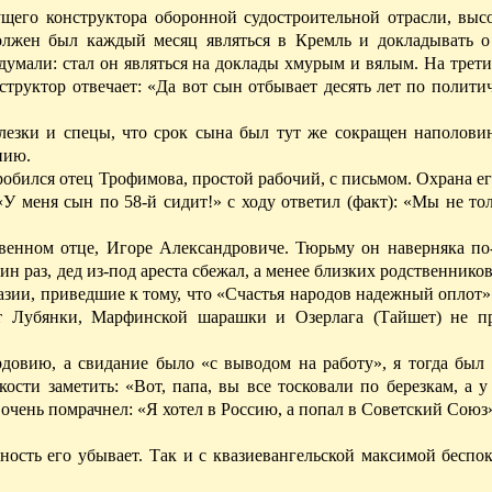
щего конструктора оборонной судостроительной отрасли, выс
олжен был каждый месяц являться в Кремль и докладывать о
умали: стал он являться на доклады хмурым и вялым. На трет
структор отвечает: «Да вот сын отбывает десять лет по политич
елезки и
спецы
, что срок сына был тут же сокращен наполови
нию.
пробился отец Трофимова, простой рабочий, с письмом. Охрана е
 «У меня сын по 58-й сидит!» с ходу ответил (факт): «Мы не то
твенном отце, Игоре Александровиче. Тюрьму он наверняка по
ин раз, дед из-под ареста сбежал, а менее близких родственников
зии, приведшие к тому, что «Счастья народов надежный оплот
ет Лубянки, Марфинской
шарашки
и Озерлага (Тайшет) не п
рдовию, а свидание было «с выводом на работу», я тогда был 
ости заметить: «Вот, папа, вы все тосковали по березкам, а 
чень помрачнел: «Я хотел в Россию, а попал в Советский Союз
ость его убывает. Так и с квазиевангельской максимой беспо