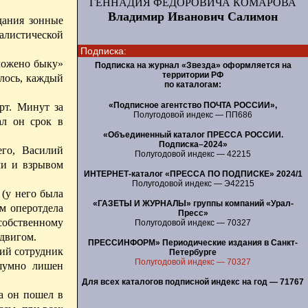
ГЕННАДИЯ ФЕДОРОВИЧА КОМАРОВА
Владимир Иванович Салимон
дания зонные
листической
Подписка:
оложено быку»
Подписка на журнал «Звезда» оформляется на
территории РФ
лось, каждый
по каталогам:
«Подписное агентство ПОЧТА РОССИИ»,
рт. Минут за
Полугодовой индекс — ПП686
ал он срок в
«Объединенный каталог ПРЕССА РОССИИ.
Подписка–2024»
его, Василий
Полугодовой индекс — 42215
ми и взрывом
ИНТЕРНЕТ-каталог «ПРЕССА ПО ПОДПИСКЕ» 2024/1
Полугодовой индекс — Э42215
 (у него была
«ГАЗЕТЫ И ЖУРНАЛЫ» группы компаний «Урал-
м оперотдела
Пресс»
собственному
Полугодовой индекс — 70327
двигом.
ПРЕССИНФОРМ» Периодические издания в Санкт-
ший сотрудник
Петербурге
Полугодовой индекс — 70327
сшумно лишен
Для всех каталогов подписной индекс на год — 71767
да он пошел в