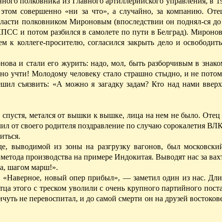
ного полковника из Главного артиллерийского управления, в 1
этом совершенно «ни за что», а случайно, за компанию. Оте
ласти полковником Мироновым (впоследствии он поднял­-ся д
СС и потом разбился в самолете по пути в Белград). Миронов 
 к коллеге-просителю, согласился закрыть дело и освободить
ва и стали его журить: надо, мол, быть разборчивым в знаком
 но учти! Молодому человеку стало страшно стыдно, и не потом
решил съязвить: «А можно я загадку задам? Кто над нами вве
т
спустя
, метался
от
вышки к вышке, лица на нем не было. Отец 
чил от своего родителя поздравление по случаю сорокалетия В
иться.
е, выводимой из зоны на разгрузку вагонов, был московский
етода производства на примере Индокитая. Выводят нас за вахту
да, шагом марш!».
. «Наверное, новый опер прибыл», — заметил один из нас. Дли
ца этого с треском уволили с очень крупного партийного поста 
чуть не перевоспитал, и до самой смерти он на друзей востоков