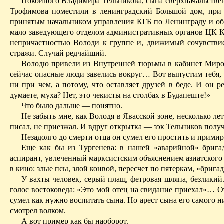
Покойного Владимира Тельникова, сына сверхначальствен
Трофимова поместили в ленинградский Большой дом, при 
принятым начальником управления КГБ по Ленинграду и об
мало заведующего отделом административных органов ЦК КП
непричастностью Володи к группе и, движимый сочувствием
стражи. Случай редчайший.
Володю привели из Внутренней тюрьмы в кабинет Мироно
сейчас опасные люди завелись вокруг
… В
от выпустим тебя,
ни при чем, а потому, что оставляет друзей в беде. И он 
думаете, муха? Нет, это чекисты на столбах в Будапеште!»
Что было дальше — понятно.
Не забыть мне, как Володя в Явасской зоне, несколько ле
писал, не приезжал. И вдруг открытка — зэк Тельников полу
Незадолго до смерти отца он сумел его простить и примир
Еще как бы из Тургенева: в нашей «аварийной» бригад
аспирант, увлеченный марксистским объяснением азиатского м
в кино: злые псы, злой конвой, пересчет по пятеркам, «брига
У вахты человек, серый плащ, фетровая шляпа, безликий
голос востоковеда: «Это мой отец на свидание приехал»… От
сумел
как нужно воспитать сына. Но арест сына его самого ни
смотрел волком.
А вот пример как бы наоборот.