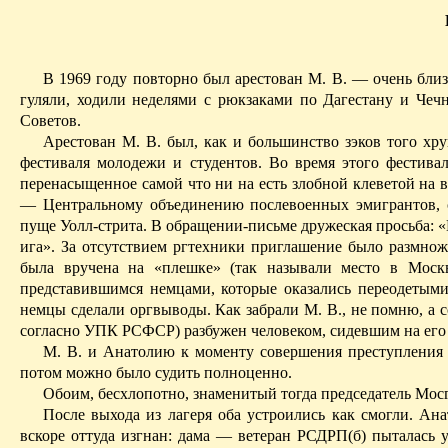
В 1969 году повторно был арестован М. В. — очень близ
гуляли, ходили неделями с рюкзаками по Дагестану и Чеч
Советов.
Арестован М. В. был, как и большинство зэков того хру
фестиваля молодежи и студентов. Во время этого фестив
перенасыщенное
самой
что ни на есть злобной клеветой на
— Центральному объединению послевоенных эмигрантов, с
пуще Уолл-стрита. В обращении-письме дружеская просьба: «
ига». За отсутствием ргтехники приглашение было размно
была вручена на «плешке» (так называли место в Мос
представившимся немцами, которые оказались переодетыми
немцы сделали оргвыводы. Как забрали М. В., не помню, а с
согласно УПК РСФСР) разбужен человеком, сидевшим на его кр
М. В. и Анатолию к моменту совершения преступления 
потом можно было судить полноценно.
Обоим, бесхлопотно, знаменитый тогда председатель Мос
После выхода из лагеря оба
устроились
как смогли. Ана
вскоре оттуда изгнан: дама — ветеран РСДР
П(
б) пыталась 