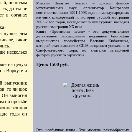
рый, по ночам
Михаил Никитич Толстой – доктор физико-
математических наук, организатор Конгрессов
ась, да ты не
соотечественников 1991-1993 годов и международных
ет в органах
научных конференций по истории русской эмиграции
2003-2022 годов, исследователь культурного наследия
русской эмиграции ХХ века.
ка».
Книга «Протяжная песня» - это документальное
и лучше, чем
детективное расследование подлинной биографии
ивале, такие
выдающегося хормейстера Василия Кибальчича,
который стал знаменит в США созданием уникального
лись.
Симфонического хора, но считался загадочной
ще несколько
фигурой русского зарубежья.
Цена: 1500 руб.
овке на целую
я в Воркуте и
ий выпускник
ов, то ли шок
ь. Он выносил
ам по просьбе
 конце
концов
ющие годы он
Это необычная книга. Это мозаика разнообразных