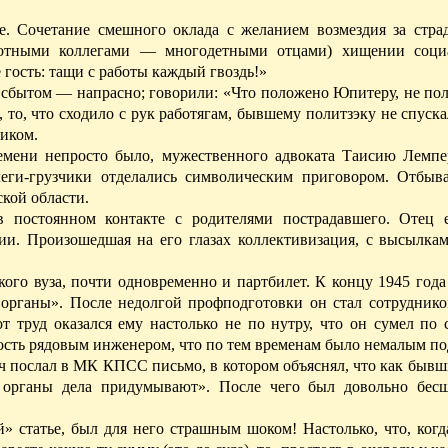
ке. Сочетание смешного оклада с желанием возмездия за стра
мотными коллегами — многодетными отцами) хищении социа
е гость: тащи с работы каждый гвоздь!»
е сбытом — напрасно; говорили: «Что положено Юпитеру, не п
, то, что сходило с рук работягам,
бывшему
политзэку не спуска
ником.
емени непросто было, мужественного адвоката Таисию Лемпе
леги-грузчики отделались символическим приговором. Отбыв
ской области.
 постоянном контакте с родителями пострадавшего. Отец 
ии. Произошедшая на его глазах коллективизация, с высылка
ого вуза, почти одновременно и партбилет. К концу 1945 года
«органы». После недолгой профподготовки он стал сотруднико
 труд оказался ему настолько не по нутру, что он сумел по 
сть рядовым инженером, что по тем временам было немалым по
ч послал в МК КПСС письмо, в котором объяснял, что как быв
к органы дела придумывают». После чего был довольно бе
» статье, был для него страшным шоком! Настолько, что, ког