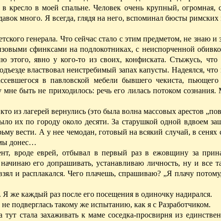
в кресло в моей спальне. Человек очень крупный, огромная, 
давок много. Я всегда, глядя на него, вспоминал бюсты римских
ского генерала. Что сейчас стало с этим предметом, не знаю и з
нзовыми сфинксами на подлокотниках, с неиспорченной обивк
 этого, явно у кого-то из своих, конфиската. Стыжусь, что 
одъезде властвовал неистребимый запах капусты. Надеялся, что 
ссевшегося в павловской мебели бывшего чекиста, пьющего
не быть не приходилось: речь его лилась потоком сознания.
 кто из лагерей
вернулись (эт
о была волна массовых арестов „п
Было их по городу около десяти. За старушкой одной вдвоем заш
му вести. А у нее чемодан, готовый на всякий случай, в сенях 
рьмы донес…
нт, вроде еврей, отбывал в первый раз в ежовщину за прин
 начинаю его допрашивать, устанавливаю личность, ну и все т
взял и расплакался. Чего плачешь, спрашиваю? „Я плачу потому
. Я же каждый раз после его посещения в одиночку надирался.
 не подверглась такому же испытанию, как я с Разработчиком.
а тут стала захаживать к маме соседка-просвирня из единстве