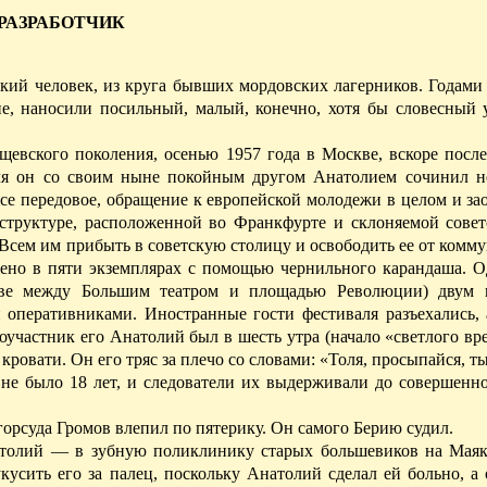
РАЗРАБОТЧИК
кий человек, из круга бывших мордовских лагерников. Годами
не, наносили посильный, малый, конечно, хотя бы словесный 
щевского поколения, осенью 1957 года в Москве, вскоре посл
аля он со своим ныне покойным другом Анатолием сочинил н
 все передовое, обращение к европейской молодежи в целом и 
труктуре, расположенной во Франкфурте и склоняемой совет
Всем им прибыть в советскую столицу и освободить ее от комм
жено в пяти экземплярах с помощью чернильного карандаша. О
кве между Большим театром и площадью Революции) двум и
 оперативниками. Иностранные гости фестиваля разъехались,
оучастник его Анатолий был в шесть утра (начало «светлого вр
овати. Он его тряс за плечо со словами: «Толя, просыпайся, ты
не было 18 лет, и следователи их выдерживали до совершенно
горсуда Громов
влепил
по пятерику. Он самого Берию судил.
толий — в зубную поликлинику старых большевиков на Маяк
укусить его за палец, поскольку Анатолий сделал ей больно, а 