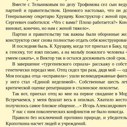
Вместе с Тельниковым по делу Трофимова сел сын веду
партией и правительством.
Ценимого
настолько, что он д
Генеральному секретарю Хрущеву. Конструктор с женой прид
Сергеевич озаботился: «Что с вами? Плохо работается?» Кон
виноват, конечно, но нам с женой тяжело».
Партии и правительству так важны были оборонные ж
конструктор смог снова полностью отдать себя конструирова
И последняя быль. К Хрущеву, когда тот приехал в Баку, 
к генсеку, тот взял письмо, а на мольбу пожилого человека
умеем сажать», и Виктор так и остался досиживать свой срок.
В завершение «тургеневского сериала» расскажу о собс
генетически передал мне. Отец сидел три раза, дядя мой — од
Моя посадка отца «исправила»: ушли великодержавные фанта
у него стал «Единой неделимой». Собственные шесть л
критической оценке репатриации в сталинское лихолетье.
Так вот, приехал отец ко мне на первое свидание в Мо
Встречаемся, у меня бушлат весь в опилках. Хватило жесток
получилось самое близкое общение…» Игорь Александрович о
У нас с ним поколенческих конфликтов не было никогда.
Правило без исключений противно природе, и убедительн
Кропоткина насчет людей и учреждений.