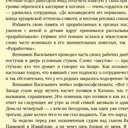
учетный отдел рай­отдела МВД получить изъятую у сына при ар
громко обратился к кассирше в погонах — очень гордился с
— удивилась сотрудница. «До восьмидесяти лет нормально, а
конца хрущевской оттепели-слякоти, и веселая реплика сошла 
Избавить свою память от проработанных в органах пос
ужином с женой и детьми вдруг принимался рассказыват
«разрабатывали» (термин этот поныне остался в
чекистском
слово часто возникало в его занимательных новеллах, так
«Разработчик».
Вениамин Васильевич проводил часть своих рабочих дней 
постучав в дверь условным стуком.
Слово «закуток» — прав
стучали: кто что думает и говорит на базаре. Как поло
настолько тощую, что взявший с нее подписку о сотрудничес
и так обстоятельно, что у его родных закралось подозрение:
Вениамин Васильевич любил пофилософствовать: «Вот го
Западе стали воду мутить насчет поляков в Катыни, нас 
вызываем, спрашиваем: „Что
помнишь про поляков и как их 
ответ на следующее же утро за этой семьей заезжали и ад
День на четвертый — с кем ни беседуешь, как один уже отв
трогали, даже колхоз чего-то им стал выдавать. Так что нар
За неделю перед уже назначенным судом над сыном Ве
Парковой в Измайлове, а он через пять блоков от меня. Я