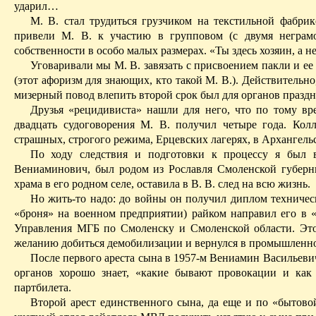
ударил…
М. В. стал трудиться грузчиком на текстильной фабри
привели М. В. к участию в групповом (с двумя негра
собственности в особо малых размерах. «Ты здесь хозяин, а н
Уговаривали мы М. В. завязать с присвоением пакли и е
(этот афоризм для
знающих
, кто такой М. В.). Действительно
мизерный повод влепить второй срок был для органов празд
Друзья «рецидивиста» нашли для него, что по тому вр
двадцать судоговорения М. В. получил четыре года. Кол
страшных, строгого режима, Ерцевских лагерях, в Архангель
По ходу следствия и подготовки к процессу я был в
Вениаминович, был родом из Рославля Смоленской губерн
храма в его родном селе, оставила в В. В. след на всю жизнь.
Но жить-то надо: до войны он получил диплом техническ
«броня» на военном предприятии) райком направил его в 
Управления МГБ по Смоленску и Смоленской области. Этот
желанию добиться демобилизации и вернулся в промышленно
После первого ареста сына в 1957-м Вениамин Васильеви
органов хорошо знает, «какие бывают провокации и ка
партбилета.
Второй арест единственного сына, да еще и по «бытовой