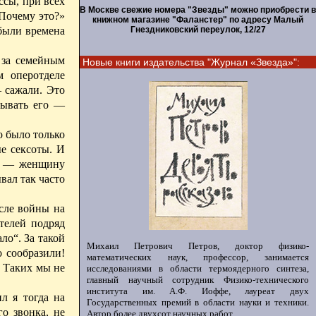
ссы, при всех
В Москве свежие номера "Звезды" можно приобрести в
«Почему это?»
книжном магазине "Фаланстер" по адресу Малый
Гнездниковский переулок, 12/27
 были времена
 за семейным
Новые книги издательства "Журнал «Звезда»":
м оперотделе
— сажали. Это
зывать его —
но
было
только
е сексоты.
И
их — женщину
вал так часто
сле войны на
телей подряд
ло“. За такой
Михаил Петрович Петров, доктор физико-
о сообразили!
математических наук, профессор, занимается
.
Таких
мы не
исследованиями в области термоядерного синтеза,
главный научный сотрудник Физико-технического
института им. А.Ф. Иоффе, лауреат двух
ил я тогда
на
Государственных премий в области науки и техники.
о звонка, не
Автор более двухсот научных работ.