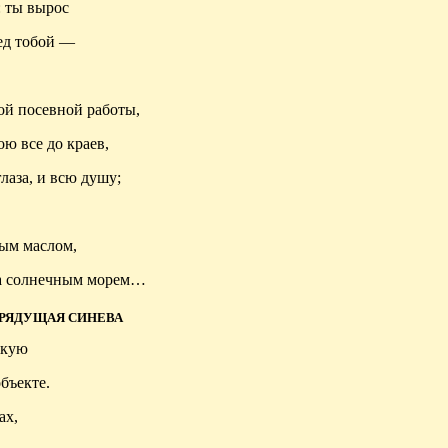
: ты вырос
ред тобой —
той посевной работы,
ою все до краев,
глаза, и всю душу;
ным маслом,
са солнечным морем…
РЯДУЩАЯ СИНЕВА
скую
бъекте.
ах,