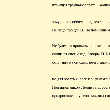
что ищет трамвая-собрата. Кабин
замурована
обоями под желтый к
Не надо прощанья. Ты помнишь ме
Не будет ни прощанья, ни печень
счищают снег и лед. Заборы F
сулят нам на сегодня, вечер свинг
но для богатых: блейзер,
фейс-кон
Под памятником Ленину подростк
продрогшие в
куртчонках
, под 