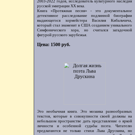
2003-2022 годов, исследователь культурного наследия
русской эмиграции ХХ века.
Книга «Протяжная песня» - это документальное
детективное расследование подлинной биографии
выдающегося хормейстера Василия Кибальчича,
который стал знаменит в США созданием уникального
Симфонического хора, но считался загадочной
фигурой русского зарубежья.
Цена: 1500 руб.
Это необычная книга. Это мозаика разнообразных
текстов, которые в совокупности своей должны на
небольшом пространстве дать представление о яркой
личности и особенной судьбы поэта. Читателю
предлагаются не только стихи Льва Друскина, но