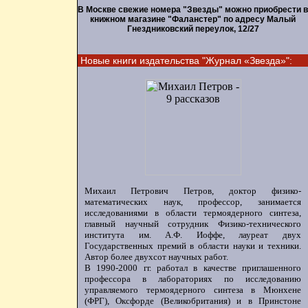
В Москве свежие номера "Звезды" можно приобрести в
книжном магазине "Фаланстер" по адресу Малый
Гнездниковский переулок, 12/27
Новые книги издательства "Журнал «Звезда»":
Михаил Петрович Петров, доктор физико-
математических наук, профессор, занимается
исследованиями в области термоядерного синтеза,
главный научный сотрудник Физико-технического
института им. А.Ф. Иоффе, лауреат двух
Государственных премий в области науки и техники.
Автор более двухсот научных работ.
В 1990-2000 гг. работал в качестве приглашенного
профессора в лабораториях по исследованию
управляемого термоядерного синтеза в Мюнхене
(ФРГ), Оксфорде (Великобритания) и в Принстоне