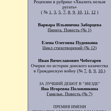
Рецензии в рубрике «Хвалить нельзя
ругать»
( №
1
,
3
,
5
,
7
,
8
,
9
,
10
,
11
,
12
)
Варвара Ильинична Заборцева
Пинега. Повесть (№ 1)
Елена Олеговна Пудовкина
Цикл стихотворений (№ 12)
Иван Вячеславович Чеботарев
Очерки по истории донского казачества
в Гражданскую войну (№
7
,
8
,
9
,
10
,)
ЗА ЛУЧШИЙ ДЕБЮТ В "ЗВЕЗДЕ"
Яна Игоревна Половинкина
Гамельн. Повесть (№ 7)
ПРЕМИЯ ИМЕНИ