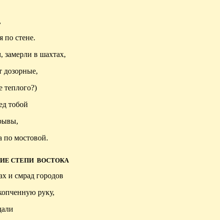
,
я
по стене.
, замерли в шахтах,
т дозорные,
е теплого?)
ред тобой
рывы,
а по мостовой.
ИЕ СТЕПИ
ВОСТОКА
ах и смрад городов
копченную руку,
дали