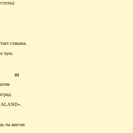
устоты)
тает стакана.
не чую.
III
катом
град:
GALAND».
шь ты мигом