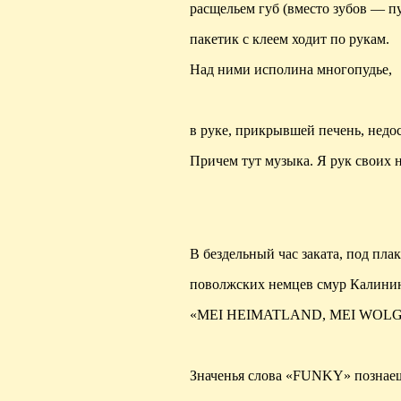
расщельем
губ (вместо зубов — п
пакетик с клеем ходит по рукам.
Над ними исполина
многопудье
,
в руке, прикрывшей печень, недос
Причем тут музыка. Я рук своих 
В бездельный час заката, под пла
поволжских немцев смур Калинин
«MEI HEIMATLAND, MEI WOL
Значенья слова «FUNKY» познае