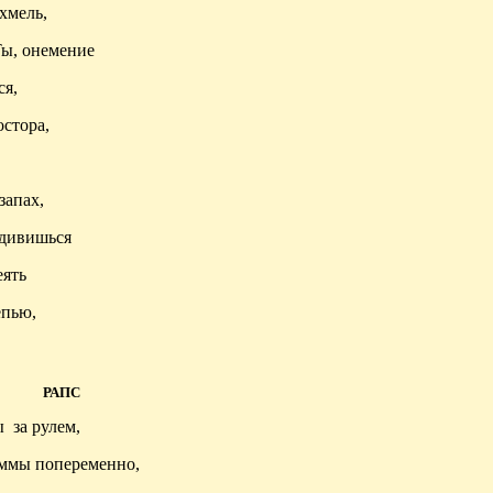
хмель,
ы, онемение
ся,
остора,
запах,
удивишься
еять
епью,
РАПС
ы
за рулем,
аммы попеременно,