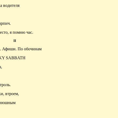
ка водителя
ирпич.
сто, я помню час.
II
я. Афиши. По обочинам
UNKY SABBATH
а,
троль
.
и, втроем,
синюшным