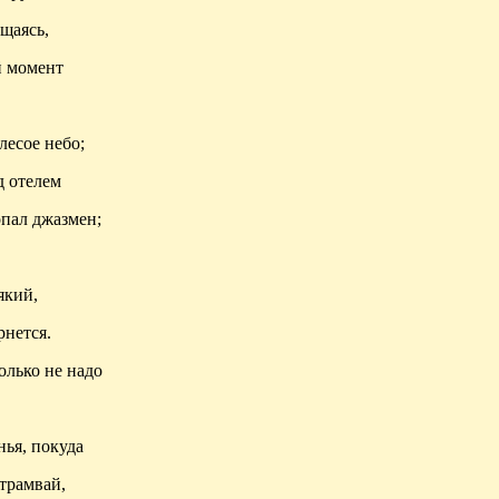
ощаясь,
й
момент
есое небо;
д отелем
опал джазмен;
який,
рнется.
олько не надо
нья,
покуда
трамвай,