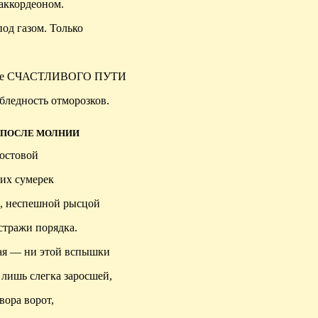
 аккордеоном.
од газом. Только
ланье СЧАСТЛИВОГО ПУТИ
 бледность отморозков.
ПОСЛЕ МОЛНИИ
мостовой
них сумерек
дя, неспешной рысцой
стражи порядка.
ечая — ни этой вспышки
 лишь слегка заросшей,
вора ворот,