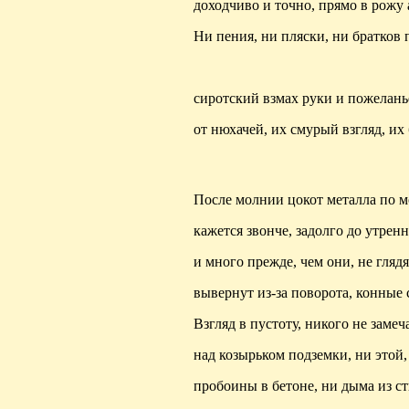
доходчиво и точно, прямо в рожу
Ни пения, ни пляски, ни
братков
п
сиротский взмах руки и поже
от
нюхачей
, их смурый взгляд, их
После молнии цокот металла по 
кажется звонче, задолго до утрен
и много прежде, чем они, не гля
вывернут из-за поворота, конные 
Взгляд в пустоту, никого не зам
над козырьком подземки, ни этой,
пробоины в бетоне, ни дыма из ст