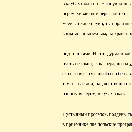
в клубах пыли и памяти увидишь 
перемахивающий через плетень.
Т
моей затекшей руки, ты поразишь
когда мы встанем там, на краю пр
под тополями. И этот дурманный 
пусть не такой,
как вчера, но ты 
сколько всего я способен тебе нав
там, на насыпи, над восточной ст
ранним вечером, в лучах заката.
Пустынный проселок, полдень, т
в приемнике две польские прогр