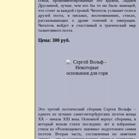
стихи, прокомментированные его вдовой, Лидией
Друскиной, лучше, чем кто бы то ни было знающей,
что стоит за каждой строкой. Читатель услышит голоса
друзей поэта, в письмах, воспоминаниях, стихах,
рассказывающих о драме гонений и эмиграции.
Читатель войдет в счастливый и трагический мир
талантливого поэта.
Цена: 300 руб.
Это третий поэтический сборник Сергея Вольфа –
одного из лучших санкт-петербургских поэтов конца
ХХ – начала XXI века. Основной корпус сборника, в
который вошли стихи последних лет и избранные
стихи из «Розовощекого павлина» подготовлен самим
поэтом. Вторая часть, составленная по заметкам
автора, - это в основном ранние стихи и экспромты,