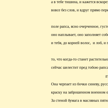
а в тебе тишина, и кажется вскоре
вовсе без слов, и вдруг прямо пе
поле рапса, ясно очерченное, гус
оно наплывает, оно заполняет соб
и тебя, до корней волос,
и лоб, и 
то, что когда-то станет раститель
сейчас шелестит пред тобою рап
Г
Она черпает из бочки синеву, рус
краску на заброшенном военном о
За стеной бумага в масляных пятн