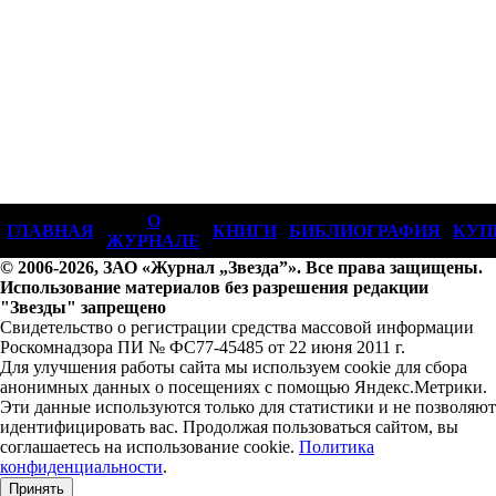
О
ГЛАВНАЯ
КНИГИ
БИБЛИОГРАФИЯ
КУП
ЖУРНАЛЕ
© 2006-2026, ЗАО «Журнал „Звезда”». Все права защищены.
Использование материалов без разрешения редакции
"Звезды" запрещено
Свидетельство о регистрации средства массовой информации
Роскомнадзора ПИ № ФС77-45485 от 22 июня 2011 г.
Для улучшения работы сайта мы используем cookie для сбора
анонимных данных о посещениях с помощью Яндекс.Метрики.
Эти данные используются только для статистики и не позволяют
идентифицировать вас. Продолжая пользоваться сайтом, вы
соглашаетесь на использование cookie.
Политика
конфиденциальности
.
Принять