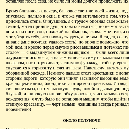
оставляю после себя, не было ли моим долгом продолжить их
Время близилось к вечеру, багровое светило моей жизни, под
опускаясь, палило в окна, и что же удивительного в том, что 
приснилась степь. Очнувшись, я с трудом опознал свое жилье
темно), хотел принять душ, чтобы освежиться, но не мог заста
встать на ноги, сон, похожий на обморок, сковал мое тело, а г
мог убедить себя, что нахожусь здесь, а не там. Я сидел, согн
диване (мне все-таки удалось сесть), но вполне возможно, что
мой дом, и кресло перед смутно рисовавшимся в потемках п
столом — с выдвинутым нижним ящиком — были всего лишь
одурманенного мозга, а на самом деле я сижу на кожаном сид
шофером, нас потряхивает, я снимаю фуражку, чтобы утереть 
спускается к горизонту и слепит глаза. Навстречу плетется м
оборванной одежде. Немного дальше стоят крестьянки с лопа
стороны дороги, которую они чинят, засыпают выбоины зем
краснощекие лица, блондинки с татарской примесью. И глядя
сияющие глаза, на эту высокую грудь, покойно дышащую под
блузкой, и широкую синюю юбку до колен, я испытываю ост
вожделения, я чуть было не остановил машину, чтобы выйти 
степную красавицу, — черт возьми, женщины всегда принад
победителю!
ОКОЛО ПОЛУНОЧИ