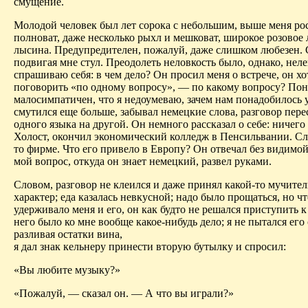
смущение.
Молодой человек был лет сорока с небольшим, выше меня ро
полноват, даже несколько рыхл и мешковат, широкое розовое 
лысина. Предупредителен, пожалуй, даже слишком любезен. 
подвигая мне стул. Преодолеть неловкость было, однако, нелег
спрашиваю себя: в чем дело? Он просил меня о встрече, он хо
поговорить «по одному вопросу», — по какому вопросу? Поня
малосимпатичен, что я недоумеваю, зачем нам понадобилось у
смутился еще больше, забывал немецкие слова, разговор пере
одного языка на другой. Он немного рассказал о себе: ничего
Холост, окончил экономический колледж в Пенсильвании. Сл
то фирме. Что его привело в Европу? Он отвечал без видимой
мой вопрос, откуда он знает немецкий, развел руками.
Словом, разговор не клеился и даже принял какой-то мучите
характер; еда казалась невкусной; надо было прощаться, но чт
удерживало меня и его, он как будто не решался приступить к 
него было ко мне вообще какое-нибудь дело; я не пытался его
разливая остатки вина,
я дал знак кельнеру принести вторую бутылку и спросил:
«Вы любите музыку?»
«Пожалуй, — сказал он. — А что вы играли?»