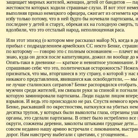
защищает мирных жителей, женщин, детей от бандитов — пар
жестокости которых ходили страшные слухи. И вот этот неме
выполняя приказ немецкого офицера, сжигает из огнемета кр
избу только потому, что в ней будто бы ночевали партизаны, 
последнее у детей и старух, обрекая их на голодную смерть, т
вдолбили, что это отсталый народ, неполноценная раса.
Или этот эпизод (о котором мне рассказал майор N), когда в 
прибыл с подразделением армейских СС некто Бенке, страшн
по которому — говорю это с полным основанием — плачет ве
знаю, куда он делся после капитуляции, дожил ли вообще до 
Опять-таки в дневнике — краткое и невнятное упоминание. И
спрашиваю себя: что это, политическая осторожность? Нежел
признаться, что мы, вторгшиеся в эту страну, о которой у нас
никакого представления, явившиеся как освободители, — мы
не лучше сталинских сатрапов? Бенке распорядился отобрать 
мужчин среди жителей, им связали руки за спиной и погнали 
которую заминировали партизаны. Люди падали лицом впере
взрывов. И ведь это происходило не раз. Спустя немного вре
Бенке, рыскавший по окрестностям, наткнулся на убитых нем
десятка трупов, у которых были выколоты глаза, отрезаны у
органы, это сделали партизаны. В ответ было истреблено все
округи, сожжены деревни, заколоты штыками грудные дети...
совсем недавно нашу армию встречали с ликованием, выстра
дорог. Нам навстречу выбегали с цветами, с угощением...