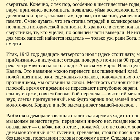
свериться. Конечно, с тех пор, особенно в шестидесятые годы,
вдруг принялись вспоминать, появилась уйма всевозможных 
дневников и проч.; сколько там, однако, искажений, умолчан
памяти. Смею думать, что эта стопка тетрадей в коленкоровы
не лишена исторической ценности. Я храню ее в столе под к
сверстники, те, кто уцелел, по большей части вымерли. Не и
для моих записей найдется издатель — только уж, ради Бога, 
смерти.
Итак, 1942 год: двадцать четвертого июля (здесь стоит дата) 
приблизились к излучине; отсюда, повернув почти на 90 град
река устремляется на юго-запад к Азовскому морю. Наша цел
Калача. Это название можно перевести как пшеничный хлеб.
полей пшеницы, ржи, еще каких-то злаков, подожженных о
противником, мы оставили за собой! Местность становится вс
плоской, время от времени ее пересекают неглубокие овраги.
слышу из ржи, совсем близко, бой перепела — высокий мета
звук, слегка приглушенный, как будто карлик под землей пос
молоточком. Коршун в небе высматривает мышей-полевок...
Разбитая и деморализованная сталинская армия уходит от нас
мы можем ее настигнуть, перед нами никого нет, позади нас 
опаздывает — снабжение отстает, пожалуй, это не совсем хор
днем монотонный лязг гусениц, гренадеры, стоя по пояс в о
без шлемов, подставили головы горячему ветру. Следом за т