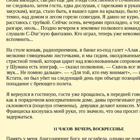
не следовало, затем гости, едва дослушав, с тарелками в рука
закускам), когда, стало быть, я вышел один на крыльцо, было
темно, над домом и лесом горели созвездия. Я давно не курю,
расстаюсь с трубкой. Сейчас осень, вечерами прохладно, а тог
разгаре, июль... Поздно вечером в землянке полкового коман
слушали C-Dur’ную фантазию. Кто играл, теперь уже невозм
вспомнить...
На столе коньяк, радиоприемник, в банке из-под галет «Алая
мелкими глянцевыми листочками, и мы сидим, околдованные
страстной темой, которая царит над взволнованным сопрово
у Шумана есть эпиграф, — сказал полковник. — Сквозь все з
звук... Не помню дальше». — «Для той, кто ему внимает», — п
Кстати, он был убит на следующий день при объезде позиций
попадание с бреющего полета.
Я вернулся в гостиную, гости уже прощались, в передней гово
как в порядочном консервативном доме, дамы протягивают 
склоняются (поцелуи отменены),
девушки делают книксен. 
Франциска коснулась моей руки, это значило, что она просит
задержаться.
11 ЧАСОВ ВЕЧЕРА, ВОСКРЕСЕНЬЕ
Память у меня, благодарение Богу, не ослабела, однако не по