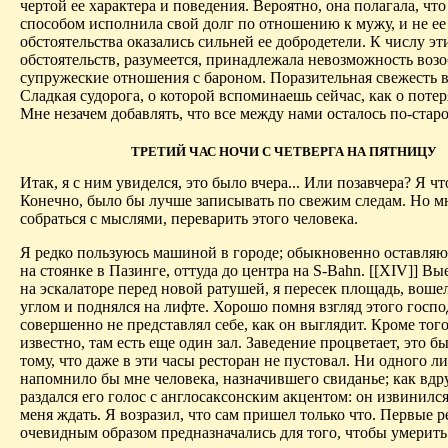
чертой ее характера и поведения. Вероятно, она полагала, чт
способом исполнила свой долг по отношению к мужу, и не ее 
обстоятельства оказались сильней ее добродетели. К числу эт
обстоятельств, разумеется, принадлежала невозможность воз
супруже­ские отношения с бароном. Поразительная свежесть
Сладкая судорога, о которой вспоминаешь сейчас, как о потер
Мне незачем добавлять, что все между нами осталось по-старо
ТРЕТИЙ ЧАС НОЧИ С ЧЕТВЕРГА НА ПЯТНИЦУ
Итак, я с ним увиделся, это было вчера... Или позавчера? Я чт
Конечно, было бы лучше записывать по свежим следам. Но м
собраться с мыслями, переварить этого человека.
Я редко пользуюсь машиной в городе; обыкновенно оставл
на стоянке в Пазинге, оттуда до центра на S-Bahn. [[XIV]] В
на эскалаторе перед новой ратушей, я пересек площадь, вошел
углом и поднялся на лифте. Хорошо помня взгляд этого госпо
совершенно не представлял себе, как он выглядит. Кроме того
известно, там есть еще один зал. Заведение процветает, это б
тому, что даже в эти часы ресторан не пустовал. Ни одного ли
напомнило бы мне человека, назначившего свиданье; как вдр
раздался его голос с англосаксонским акцентом: он извинился
меня ждать. Я возразил, что сам пришел только что. Первые 
очевидным образом предназначались для того, чтобы умерит