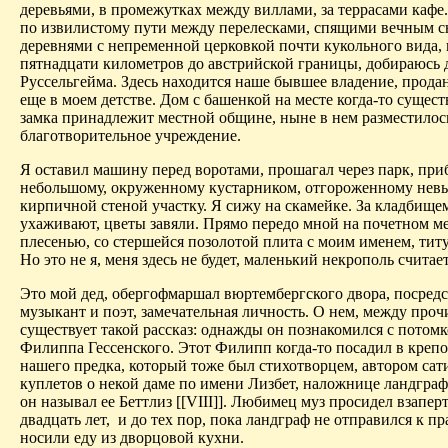
деревьями, в промежутках между виллами, за террасами кафе
по извилистому пути между перелесками, спящими вечным с
деревнями с непременной церковкой почти кукольного вида, 
пятнадцати километров до австрийской границы, добираюсь 
Руссельгейма. Здесь находится наше бывшее владение, прода
еще в моем детстве. Дом с башенкой на месте когда-то сущес
замка принадлежит местной общине, ныне в нем разместилос
благотворительное учреждение.
Я оставил машину перед воротами, прошагал через парк, при
небольшому, окруженному кустарником, отгороженному нев
кирпичной стеной участку. Я сижу на скамейке. За кладбище
ухаживают, цветы завяли. Прямо передо мной на почетном м
плесенью, со стершейся позолотой плита с моим именем, тит
Но это не я, меня здесь не будет, маленький некрополь считае
Это мой дед, обергофмаршал вюртембергского двора, посред
музыкант и поэт, замечательная личность. О нем, между проч
существует такой рассказ: однажды он познакомился с потом
Филиппа Гессенского. Этот Филипп когда-то посадил в крепо
нашего предка, который тоже был стихотворцем, автором са
куплетов о некой даме по имени Лизбет, наложнице ландграф
он называл ее Беттлиз [[VIII]]. Любимец муз просидел взаперт
двадцать лет,
и до тех пор, пока ландграф не отправился к пр
носили еду из дворцовой кухни.