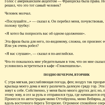
Голос с американским акцентом — Франциска была права. Н
решил, что это тот самый человек?
Человек молчал.
«Послушайте...» — сказал я. Он перебил меня, почувствовав, 
положу трубку:
«Я хотел бы попросить вас об одном одолжении».
Эта фраза была для него, по-видимому, сложна, он произнес е
Или уж очень робел?
«Я вас слушаю», — сказал я по-английски.
Что-то показалось мне убедительным в том, что он мне сказал
условились встретиться в кафе «Глокеншпиль».
ПОЗДНО ВЕЧЕРОМ, ВТОРНИК
С утра мягкая, расслабляющая погода, фен; воздух так прозрач
крыльца моего дома я могу различить далекую гряду гор. Эти
зовут к себе. Собственно, у меня было много других дел; но,
этому зову, я сел за руль и отправился туда, где начинаются о
Пронесся по автострадам мимо Оттобрунна, мимо Вейярна, д
вдоль восточного берега Тегернзее. Огромное спокойное озеро