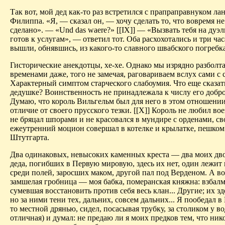
Так вот, мой дед как-то раз встретился с прапраправнуком ла
Филиппа. «Я, — сказал он, — хочу сделать то, что вовремя н
сделано». — «Und das waere?» [[IX]] — «Вызвать тебя на дуэ
готов к услугам», — ответил тот. Оба расхохотались и три час
вышли, обнявшись, из какого-то славного швабского погребка
Гисторические анекдотцы, хе-хе. Однако мы изрядно разболта
временами даже, того не замечая, раговариваем вслух сами с 
Характерный симптом старческого слабоумия. Что еще сказат
дедушке? Воинственность не принадлежала к числу его добро
Думаю, что король Вильгельм был для него в этом отношени
отличие от своего прусского тезки. [[X]] Король не любил во
не бряцал шпорами и не красовался в мундире с орденами, св
ежеутренний моцион совершал в котелке и крылатке, пешком
Штутгарта.
Два одинаковых, невысоких каменных креста — два моих д
деда, погибших в Первую мировую, здесь их нет, один лежит
среди полей, заросших маком, другой пал под Верденом. А в
замшелая гробница — моя бабка, померанская княжна: взбалм
сумевшая восстановить против себя весь клан... Другие; их зд
но за ними тени тех, дальних, совсем дальних... Я пообедал в
то местной дрянью, сидел, посасывая трубку, за столиком у в
отличная) и думал: не предаю ли я моих предков тем, что ник