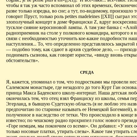
чтобы я так уж часто вспоминал об этих временах, бесконечн
разве только изредка, во сне; а тут, по-видимому, произошло т
говорит Пруст, только роль petites madeleines [[XII]] сыграл эт
злополучный концерт в доме Франциски Z, вдруг воскресив
тусклое сияние керосиновой лампы. А там уже банка с «Алой
радиоприемник на столе у полкового командира, которого я н
связи с необходимостью уточнить кое-какие подробности наш
наступления... То, что определенно представлялось закрытой
— подобно тому, как сдают в архив судебное дело, — приход
поднимать сызнова, как говорят юристы, «ввиду вновь откр
обстоятельств».
СРЕДА
Я, кажется, упоминал о том, что подростками мы провели нес
Салемском монастыре, где незадолго до того Курт Ган основа
принца Макса Баденского школу-интернат. Наша детская люб
окончилась тем, что отец взял Франциску из школы, семья пер
Эгерланд, в бывшую Судетскую область (я не люблю это назв
предпочитаю по старинке называть ее Немецкой Богемией), в
полученное в наследство от тетки. Что происходило в конце 
известно; по чешскому радио прохрипел голос нового презид
«Горе немцам, мы покончим со всеми». Он добавил: «У них о
только носовые платки, утирать слезы». Какое там утирать сл
знает, сколько людей среди сотен тысяч изгнанных, бежавших,