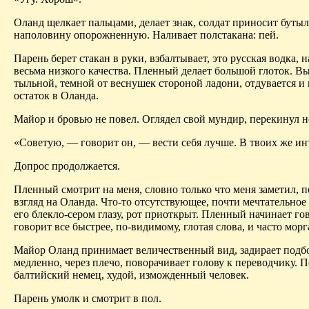
Оланд щелкает пальцами, делает знак, солдат приносит бутыл
наполовину опорожненную. Наливает полстакана: пей.
Парень берет стакан в руки, взбалтывает, это русская водка, н
весьма низкого качества. Пленный делает большой глоток. В
тыльной, темной от веснушек стороной ладони, отдувается и
остаток в Оланда.
Майор и бровью не повел. Оглядел свой мундир, перекинул но
«Советую, — говорит он, — вести себя лучше. В твоих же ин
Допрос продолжается.
Пленный смотрит на меня, словно только что меня заметил, 
взгляд на Оланда. Что-то отсутствующее, почти мечтательное 
его блекло-сером глазу, рот приоткрыт. Пленный начинает го
говорит все быстрее, по-видимому, глотая слова, и часто морг
Майор Оланд принимает величественный вид, задирает подб
медленно, через плечо, поворачивает голову к переводчику.
балтийский немец, худой, изможденный человек.
Парень умолк и смотрит в пол.