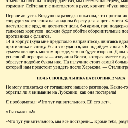
отменены погоны. Шофер дает газ, мы несемся навстречу, ма
тормозит. Лейтенант, с пистолетом в руке, кричит: «Руки вве
Первое августа. Воздушная разведка показала, что противни
соорудил укрепления на западном берегу для защиты моста. 
наступление вряд ли достигнет цели, 6-я армия, при поддерж
танковых корпусов, должна будет обойти оборонительные по
противника с флангов.
14-й корпус (куда мне предстояло направиться), двигаясь вдол
противника в спину. Если это удастся, мы подойдем с юга к К
сумеем овладеть мостом прежде, чем он будет взорван. Дальня
успешной переправы — излучина Волги, которая вместе с ду
образует подобие буквы икс. На излучине стоит самый больш
который нам предстоит увидеть после Харькова, — Сталингра
НОЧЬ С ПОНЕДЕЛЬНИКА НА ВТОРНИК, 2 ЧАСА
Не могу отвязаться от тогдашнего нашего разговора. Какие-то
обратил ли я внимание на Лубковиц, как она постарела!
Я пробормотал: «Что тут удивительного. Ей сто лет».
«Ты скажешь!»
«Что тут удивительного, мы все постарели... Кроме тебя, разу