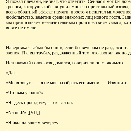
Я пожал плечами, не зная, что ответить. Сейчас я мог бы доба
тревога, которую якобы внушил мне его пристальный взгляд,
всего обратный эффект памяти: просто я испытал мимолетно
любопытство, заметив среди знакомых лиц нового гостя. Зад
мы приписываем незначительным происшествиям смысл, кот
вовсе не имели.
Наверняка я забыл бы о нем, если бы вечером не раздался те
звонок. Я снял трубку, раздраженный тем, что звонят так позд
Незнакомый голос осведомился, говорит ли он с таким-то.
«Да».
«Меня зовут... — я не мог разобрать его имени. — Извините...
«Что вам угодно?»
«Я здесь проездом», — сказал он.
«Na und?» [[VII]]
«Я был на вашем вечере».