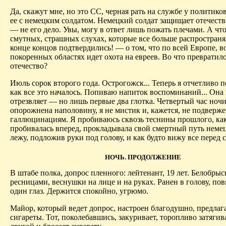
Да, скажут мне, но это СС, черная рать на службе у политико
ее с немецким солдатом. Немецкий солдат защищает отечеств
— не его дело. Увы, могу в ответ лишь пожать плечами. А что
смутных, страшных слухах, которые все больше распространя
конце концов подтвердились! — о том, что по всей Европе, в
покоренных областях идет охота на евреев. Во что превратил
отечество?
Июль сорок второго года. Острогожск... Теперь я отчетливо п
как все это началось. Попиваю напиток воспоминаний... Она 
отрезвляет — но лишь первые два глотка. Четвертый час ночи
опорожнена наполовину, я не мистик и, кажется, не подверж
галлюцинациям. Я пробиваюсь сквозь теснины прошлого, как
пробивалась вперед, прокладывала свой смертный путь немец
лежу, подложив руки под голову, и как будто вижу все перед 
НОЧЬ. ПРОДОЛЖЕНИЕ
В штабе полка, допрос пленного: лейтенант, 19 лет. Белобры
ресницами, веснушки на лице и на руках. Ранен в голову, пов
один глаз. Держится спокойно, угрюмо.
Майор, который ведет допрос, настроен благодушно, предлаг
сигареты. Тот, поколебавшись, закуривает, торопливо затягива