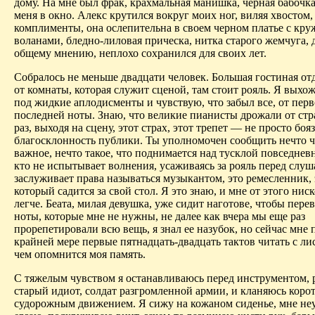
дому. На мне был фрак, крахмальная манишка, черная бабочка
меня в окно. Алекс крутился вокруг моих ног, виляя хвостом,
комплименты, она ослепительна в своем черном платье с кру
воланами, бледно-лиловая прическа, нитка старого жемчуга, д
общему мнению, неплохо сохранился для своих лет.
Собралось не меньше двадцати человек. Большая гостиная от
от комнаты, которая служит сценой, там стоит рояль. Я выхо
под жидкие аплодисменты и чувствую, что забыл все, от перв
последней ноты. Знаю, что великие пианисты дрожали от стр
раз, выходя на сцену, этот страх, этот трепет — не просто боя
благосклонность публики. Ты уполномочен сообщить нечто 
важное, нечто такое, что поднимается над тусклой повседневн
кто не испытывает волнения, усаживаясь за рояль перед слуш
заслуживает права называться музыкантом, это ремесленник,
который садится за свой стол. Я это знаю, и мне от этого нис
легче. Беата, милая девушка, уже сидит наготове, чтобы пере
ноты, которые мне не нужны, не далее как вчера мы еще раз
прорепетировали всю вещь, я знал ее назубок, но сейчас мне 
крайней мере первые пятнадцать-двадцать тактов читать с ли
чем опомнится моя память.
С тяжелым чувством я останавливаюсь перед инструментом, 
старый идиот, солдат разгромленной армии, и кланяюсь коро
судорожным движением. Я сижу на кожаном сиденье, мне неу