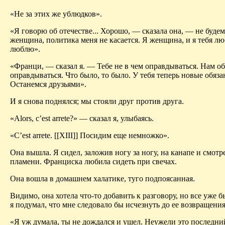
«Не за этих же ублюдков».
«Я говорю об отечестве... Хорошо, — сказала она, — не будем 
женщина, политика меня не касается. Я женщина, и я тебя лю
люблю».
«Франци, — сказал я. — Тебе не в чем оправдываться. Нам об
оправдываться. Что было, то было. У тебя теперь новые обяза
Останемся друзьями».
И я снова поднялся; мы стояли друг против друга.
«Alors, с’est arrete?» — сказал я, улыбаясь.
«C’est arrete.
[[XIII]]
Посидим еще немножко».
Она вышла. Я сидел, заложив ногу за ногу, на канапе и смотр
пламени. Франциска любила сидеть при свечах.
Она вошла в домашнем халатике, туго подпоясанная.
Видимо, она хотела что-то добавить к разговору, но все уже б
я подумал, что мне следовало бы исчезнуть до ее возвращения
«Я уж думала, ты не дождался и ушел. Неужели это последни