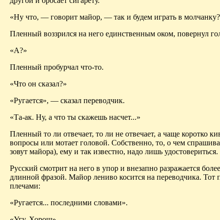
другой и бросает сигарету.
«Ну что, — говорит майор, — так и будем играть в молчанку
Пленный воззрился на него единственным оком, повернул гол
«А?»
Пленный пробурчал что-то.
«Что он сказал?»
«Ругается», — сказал переводчик.
«Та-ак. Ну, а что ты скажешь насчет...»
Пленный то ли отвечает, то ли не отвечает, а чаще коротко кив
вопросы или мотает головой. Собственно, то, о чем спрашива
зовут майора), ему и так известно, надо лишь удостовериться.
Русский смотрит на него в упор и внезапно разражается боле
длинной фразой. Майор лениво косится на переводчика. Тот
плечами:
«Ругается... последними словами».
«Угу. Хорош».