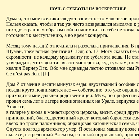
НОЧЬ С СУББОТЫ НА ВОСКРЕСЕНЬЕ
Думаю, что мне все-таки следует записать это маленькое про
Нельзя сказать, чтобы я так уж часто возвращался мыслями к 
походу; странным образом война напомнила о себе не тогда, к
готовился к выступлению, а во время концерта.
Месяц тому назад Z отпечатала и разослала приглашения. В 
Шуман, трехчастная фантазия C-Dur, ор. 17. Могу сказать без
скромности: не каждому музыканту по зубам эта вещь. Не ст
утверждать, что я до-стиг высот мастерства, куда уж там, но м
хвалил Вернер Эгк. Обо мне однажды лестно отозвался сам Р
Сe n’est pas rien. [[I]]
Дом Z от меня в десяти минутах езды: двухэтажный особняк 
позади круто поднимается лес — собственно, это уже окраина
приходится мне дальней родственницей. Муж, по профессии 
провел семь лет в лагере военнопленных на Урале, вернулся 
Андексе,
в галерее у входа в монастырскую церковь, висит, среди друг
приношений, благодарственный крест, который баронесса са
вверх по тропе паломников; образцовая католическая семья, ч
Спустя полгода архитектор умер. Я остановил машину возле 
вылез и, встреченный Алексом, с папкой под мышкой, проше