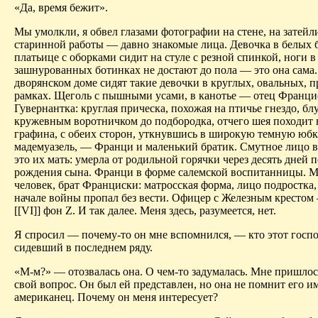
«Да, время бежит».
Мы умолкли, я обвел глазами фотографии на стене, на затей
старинной работы — давно знакомые лица. Девочка в белых б
платьице с оборками сидит на стуле с резной спинкой, ноги 
зашнурованных ботинках не достают до пола — это она сама
дворянском доме сидят такие девочки в круглых, овальных, 
рамках. Щеголь с пышными усами, в канотье — отец Франци
Гувернантка: круглая прическа, похожая на птичье гнездо, бл
кружевным воротничком до подбородка, отчего шея походит
графина, с обеих сторон, уткнувшись в широкую темную юб
мадемуазель, — Франци и маленький братик. Смутное лицо 
это их мать: умерла от родильной горячки через десять дней 
рождения сына. Франци в форме салемской воспитанницы. 
человек, брат Франциски: матросская форма, лицо подростка,
начале войны пропал без вести. Офицер с Железным крестом
[[VI]] фон Z. И так далее. Меня здесь, разумеется, нет.
Я спросил — почему-то он мне вспомнился, — кто этот госп
сидевший в последнем ряду.
«М-м?» — отозвалась она. О чем-то задумалась. Мне пришлос
свой вопрос. Он был ей представлен, но она не помнит его им
американец. Почему он меня интересует?