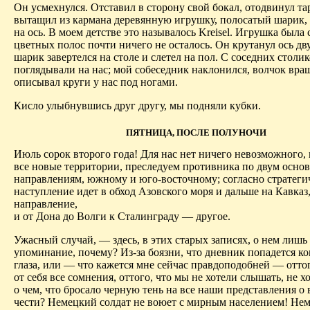
Он усмехнулся. Отставил в сторону свой бокал, отодвинул та
вытащил из кармана деревянную игрушку, полосатый шарик
на ось. В моем детстве это называлось Kreisel. Игрушка была 
цветных полос почти ничего не осталось. Он крутанул ось дв
шарик завертелся на столе и слетел на пол. С соседних столи
поглядывали на нас; мой собеседник наклонился, волчок вра
описывал круги у нас под ногами.
Кисло улыбнувшись друг другу, мы подняли кубки.
ПЯТНИЦА, ПОСЛЕ ПОЛУНОЧИ
Июль сорок второго года! Для нас нет ничего невозможного,
все новые территории, преследуем противника по двум осно
направлениям, южному и юго-восточному; согласно стратеги
наступление идет в обход Азовского моря и дальше на Кавказ,
направление,
и от Дона до Волги к Сталинграду — другое.
Ужасный случай, — здесь, в этих старых записях, о нем лишь
упоминание, почему? Из-за боязни, что дневник попадется ко
глаза, или — что кажется мне сейчас правдоподобней — оттог
от себя все сомнения, оттого, что мы не хотели слышать, не х
о чем, что бросало черную тень на все наши представления о
чести? Немецкий солдат не воюет с мирным населением! Не