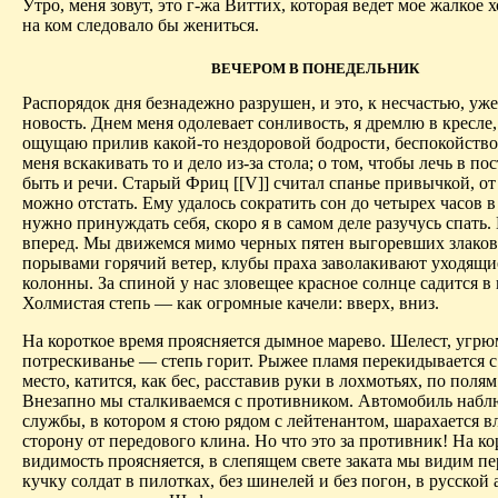
Утро, меня зовут, это г-жа Виттих, которая ведет мое жалкое х
на ком следовало бы жениться.
ВЕЧЕРОМ В ПОНЕДЕЛЬНИК
Распорядок дня безнадежно разрушен, и это, к несчастью, уже
новость. Днем меня одолевает сонливость, я дремлю в кресле,
ощущаю прилив какой-то нездоровой бодрости, беспокойство 
меня вскакивать то и дело из-за стола; о том, чтобы лечь в по
быть и речи. Старый Фриц [[V]] считал спанье привычкой, от
можно отстать. Ему удалось сократить сон до четырех часов в
нужно принуждать себя, скоро я в самом деле разучусь спать
вперед. Мы движемся мимо черных пятен выгоревших злаков,
порывами горячий ветер, клубы праха заволакивают уходящи
колонны. За спиной у нас зловещее красное солнце садится в
Холмистая степь — как огромные качели: вверх, вниз.
На короткое время проясняется дымное марево. Шелест, угрю
потрескиванье — степь горит. Рыжее пламя перекидывается с
место, катится, как бес, расставив руки в лохмотьях, по поля
Внезапно мы сталкиваемся с противником. Автомобиль набл
службы, в котором я стою рядом с лейтенантом, шарахается вл
сторону от передового клина. Но что это за противник! На ко
видимость проясняется, в слепящем свете заката мы видим пе
кучку солдат в пилотках, без шинелей и без погон, в русской