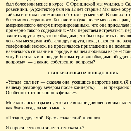
был более или менее в курсе. С Франциской мы учились в Са
ровесники. (Архитектор был на 12 лет старше.) Мы даже обр
тайком и потом вспоминали об этом с усмешкой. В наших о
было много странного. Бывало так (уже после моего возвращ
американского лагеря интернированных), что она присылала 
примерно такого содержания: «Мы перестаем встречаться, пе
звонить друг другу, это необходимо, чтобы сохранить нашу л
чего мы месяцами избегали друг друга, пока, наконец, не раз
телефонный звонок, не присылалось приглашение на домашни
назначалось свидание в городе, в нашем любимом кафе «Гло
углу Розенталь и площади Богоматери: «необходимо обсудить
вопросы», — а какие, собственно, вопросы?
С ВОСКРЕСЕНЬЯ НА ПОНЕДЕЛЬНИК
«Устала, сил нет, — сказала она, усевшись напротив меня. (Я
нашему разговору вечером после концерта.) — Ты прекрасно и
Особенно этот ноктюрн в финале».
Мне хотелось возразить, что я не вполне доволен своим выст
как будто угадала мою мысль.
«Поздно, друг мой. Время сожалений прошло».
Я спросил: что она хочет этим сказать?