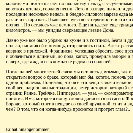
колоннами пехота шагает по пыльному тракту, с засученными
коротких штанах, горланя песни. Лето в разгаре, ни капли до
последние несколько недель, в бледно-лиловом мареве едва 
различить горизонт. Пьянящее чувство затерянности в этих а
степях... Но осталось уже немного. Еще пятьдесят, еще тридца
километров, — мы увидим сверкающее лезвие Дона.
Давно уже все было убрано на кухне и в гостиной, Беата и д
полька, нанятая ей в помощь, отправились спать. Алекс растя
коврике в прихожей. Франциска, успевшая сбросить свое пре
и облачиться в длинный, до пола, капот, проверила запоры и 
наверх, где я ждал ее в комнатке рядом со спальней.
После нашей многолетней связи мы остались друзьями, так и
открытым вопрос о браке, который мог бы, кстати, помочь р
одной проблемы. Понимаю, что все эти вещи в значительной
свой вес, национальные традиции, ветер истории, который вее
страниц Ранке, Трейчке, Ниппердея, — увы, — скомпромети
понятия. Имя, которое я ношу, словно доносится из саги о 
Бороде, который спит в пещере со своей дружиной, спит и в
чем? О том, что он когда-нибудь проснется и протрет глаза?..
Er hat hinabgenommen