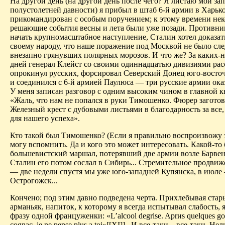
На другой день (на другой день после чего? Я листаю мои за
полустолетней давности) я прибыл в штаб 6-й армии в Харько
прикомандирован с особым поручением; к этому времени не
решающие события весны и лета были уже позади. Противни
начать крупномасштабное наступление, Сталин хотел доказать
своему народу, что наше поражение под Москвой не было сл
внезапно грянувших полярных морозов. И что же? За каких-н
дней генерал Клейст со своими одиннадцатью дивизиями рас
опрокинул русских, форсировал Северский Донец юго-восто
и соединился с 6-й армией Паулюса — три русские армии оказ
У меня записан разговор с одним высоким чином в главной к
«Жаль, что нам не попался в руки Тимошенко. Фюрер заготов
Железный крест с дубовыми листьями в благодарность за все,
для нашего успеха».
Кто такой был Тимошенко? (Если я правильно воспроизвожу э
могу вспомнить. Да и кого это может интересовать. Какой-то
большевистский маршал, потерявший две армии возле Барвенк
Сталин его потом сослал в Сибирь... Стремительное продви
— две недели спустя мы уже юго-западней Купянска, в июле
Острогожск...
Кончено; под этим давно подведена черта. Прихлебывая стар
арманьяк, напиток, к которому я всегда испытывал слабость,
фразу одной француженки: «L’alcool degrise. Apr
и
s quelques go
cognac, je ne pense plus a toi»[[XI]].
И все-таки... все-таки. Нель