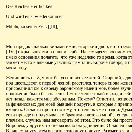
Des Reiches Herrlichkeit
Und wird einst wiederkommen
Mit ihr, zu seiner Zeit. [[III]]
Мой предок снабжал винами императорский двор, вот откуда 
[[IV]] c крылышками в нашем гербе. На семьдесят восьмом го
имею основания полагать, что уже недалеко то время, когда э
займет место в альбоме угасших фамилий. Короче говоря, я п
моем роду.
Женившись на Z, я мог бы усыновить ее детей. Старший, адв
под шестьдесят, с первой женой расстался, теперь снова жена
присоединил бы к своему баронскому имени мое, более звучн
положение было бы спасено. Тем не менее такой выход и сейча
лет назад, кажется мне абсурдным. Почему? Ответить непрост
за финансовых дел моей бывшей подруги, в которые я предп
входить. Отчасти просто потому, что теперь уже поздно. Дума
если прежде и подумывала о брачном союзе со мной, теперь 
плечами, случись нам заговорить об этом. Это было бы прост
Впрочем, у других это не вызвало бы удивления. О нашей свя
В нашем кругу всем все известно друг о друге. Разумеется, и