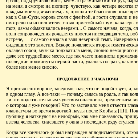
ерзаю, подкручиваю винт, зачем-то разминаю кисти рук, бар
на меня, я смотрю на пюпитр, чувствую, как четыре десятка гл
каждым моим движением, ах, прошли те благословенные врем
как в Сан-Суси, король стоял с флейтой, а гости слушали и не
смотрели на исполнителя, стоял пристойный шум, кавалеры 
mots, дамы обмахивались веерами... С самого начала, когда, сл
волн сопровождения рождается простая нисходящая тема, роб
встрече, — с самого начала я взял неверный темп. Наверняка 
сидевших это заметил. Вскоре появляется вторая тематическая
овладел собой, музыка подхватила меня, словно немощного и
даже это труднейшее место, где так часто пианисты промахи
последние полминуты первой части, удалось сыграть, как мне
более или менее сносно.
ПРОДОЛЖЕНИЕ. 3 ЧАСА НОЧИ
Я принял снотворное, заведомо зная, что не подействует, и, к
в одном глазу. А все-таки — почему, садясь за рояль, я так во
ли это подсознательным чувством опасности, предвестием в
о котором я уже говорил? Что-то заставило меня отвести глаза
клавиатуры во время короткой паузы после Kopfsatz [[II]]. П
публику, я наткнулся на недобрый, как мне показалось, при
взгляд человека, сидевшего у окна в последнем ряду стульев.
Когда все кончилось (я был награжден аплодисментами, отход
снова выходил, сыграл еще два этюда собственного сочинения