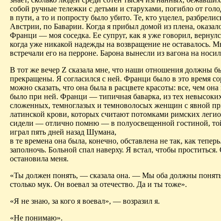
собой ручные тележки с детьми и старухами, погибло от голо
в пути, а то и попросту было убито. Те, кто уцелел, разбрелис
Австрии, по Баварии. Когда я прибыл домой из плена, оказало
Франци — моя соседка. Ее супруг, как я уже говорил, вернулс
когда уже никакой надежды на возвращение не оставалось. М
встречали его на перроне. Барона вынесли из вагона на носил
В тот же вечер Z сказала мне, что наши отношения должны б
прекращены. Я согласился с ней. Франци было в это время сор
можно сказать, что она была в расцвете красоты: все, чем она
было при ней. Франци — типичная баварка, из тех невысоки
сложенных, темноглазых и темноволосых женщин с явной п
латинской крови, которых считают потомками римских леги
сидели — отлично помню — в полуосвещенной гостиной, той 
играл пять дней назад Шумана,
в те времена она была, конечно, обставлена не так, как теперь
заполночь. Больной спал наверху. Я встал, чтобы проститься.
остановила меня.
«Ты должен понять, — сказала она. — Мы оба должны понять.
столько мук. Он воевал за отечество. Да и ты тоже».
«Я не знаю, за кого я воевал», — возразил я.
«Не понимаю».