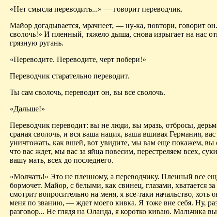
«Нет смысла переводить...» — говорит переводчик.
Майор догадывается, мрачнеет, — ну-ка, повтори, говорит он
сволочь!» И пленный, тяжело дыша, снова изрыгает на нас о
грязную ругань.
«Переводите. Переводите, черт побери!»
Переводчик старательно переводит.
Ты сам сволочь, переводит он, вы все сволочь.
«Дальше!»
Переводчик переводит: вы не люди, вы мразь, отбросы, дерьм
сраная сволочь, и вся ваша нация, ваша вшивая Германия, вас
уничтожать, как вшей, вот увидите, мы вам еще покажем, вы 
что вас ждет, мы вас за яйца повесим, перестреляем всех, сук
вашу мать, всех до последнего.
«Молчать!» Это не пленному, а переводчику. Пленный все ещ
бормочет. Майор, с белыми, как свинец, глазами, хватается за 
смотрит вопросительно на меня, я все-таки начальство, хоть о
меня по званию, — ждет моего кивка. Я тоже вне себя. Ну, ра
разговор... Не глядя на Оланда, я коротко киваю. Мальчика вы