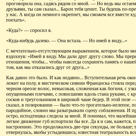
проговорила она, садясь рядом со мной. — Но ведь мы остае
друзьями, ты сам сказал... Барон тебя ценит. Ты будешь по-п
у нас. А когда он немного окрепнет, мы сможем все вместе ку
поехать».
«Куда?» — спросил я.
«Куда-нибудь далеко. — Она встала. — Но имей в виду...»
С мечтательно-отсутствующим выражением, которое было мне
вздохнув: «Имей в виду. Мы дали друг другу слово. Мы пре
отношения, чтобы... чтобы навсегда сохранить память о нашей.
том, как мы отказались друг от друга...»
Как давно это было. И как недавно... Вступительная речь око
лежит на полу, в мистическом сиянии Франциска стояла пере
черном ореоле волос, невысокая, сложенная как богиня, с уз
опущенными плечами, с повисшими вдоль стана руками, с к
сосков и треугольником в широкой чаше бедер. В этой позе —
сказал, в позировании — было что-то трогательно-нелепое, п
пародийное, словно мы разыгрывали сцену соблазнения. И п
остро, исподтишка следила за мной. Я понимал, что малейша
легкое движение губ испортили бы все. Да я и сам, кажется, 
настроению. Это продолжалось две-три секунды, не больше; т
отвернулась, якобы устыдившись; известная театральность вс