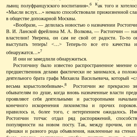
6
К
львиц полуфранцузского воспитания».
ак того и хотело
«Мысли вслух…» немало способствовали прижизненной сла
в обществе допожарной Москвы.
«Вообрази, — делилась новостью о назначении Ростопчи
В. И. Ланской фрейлина М. А. Волкова, — Растопчин — н
властелин!
Уверена
, он сам не свой от радости. То-то о
выступать теперь! <…> Теперь-то все его качества и
7
обнаружатся…»
И они не замедлили обнаружиться.
Ростопчину было известно распространенное мнение о
предшественник делами фактически не занимался, а положи
деятельного брата графа Михаила Васильевича, который «с
8
весьма корыстолюбивым».
Ростопчин же прекрасно зна
обывателям по душе, когда вновь назначенные власти пред
проявляют себя деятельными и расторопными начальн
конечного искоренения лихоимства и прочих пороков
нравилось и, более того, с нетерпением ожидалось. И
Ростопчин тотчас отдал ряд распоряжений, способст
популярности на новом посту. Так, между прочим, он п
афишки и разного рода объявления, наклеенные на стенах 