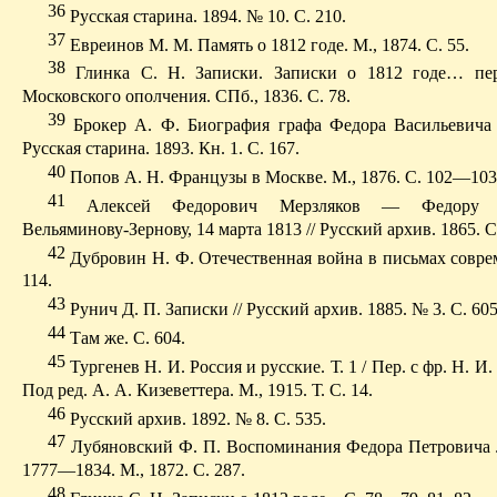
36
Русская старина. 1894. № 10. С. 210.
37
Евреинов М. М. Память о 1812 годе. М., 1874. С. 55.
38
Глинка С. Н. Записки. Записки о 1812 годе… пер
Московского ополчения. СПб., 1836. С. 78.
39
Брокер А. Ф. Биография графа Федора Васильевича 
Русская старина. 1893. Кн. 1. С. 167.
40
Попов А. Н. Французы в Москве. М., 1876. С. 102—103
41
Алексей Федорович
Мерзляков
— Федору Ми
Вельяминову-Зернову, 14 мар­та 1813 // Русский архив. 1865. 
42
Дубровин Н. Ф. Отечественная война в письмах совр
114.
43
Рунич Д. П. Записки // Русский архив. 1885. № 3. С. 605
44
Т
ам же. С. 604.
45
Тургенев Н. И. Россия и русские. Т. 1 / Пер. с фр. Н. И
Под
ред. А. А. Кизеветтера. М., 1915. Т. С. 14.
46
Русский архив. 1892. № 8. С. 535.
47
Лубяновский Ф. П. Воспоминания Федора Петровича 
1777—1834. М., 1872. С. 287.
48