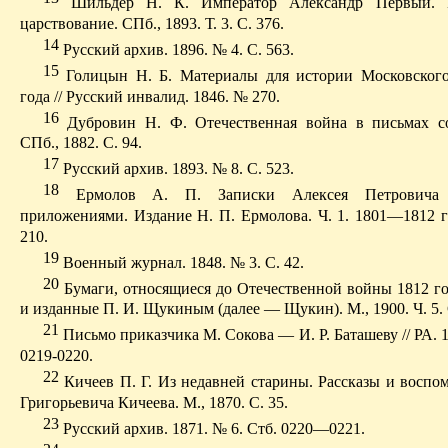
Шильдер Н. К. Император Александр Первый. 
царствование. СПб., 1893. Т. 3. С. 376.
14
Русский архив. 1896. № 4. С. 563.
15
Голицын Н. Б. Материалы для истории Московского
года // Русский инвалид. 1846. № 270.
16
Дубровин Н. Ф. Отечественная война в письмах со
СПб., 1882. С. 94.
17
Русский архив. 1893. № 8. С. 523.
18
Ермолов А. П. Записки Алексея Петровича
приложениями. Издание Н. П. Ермолова. Ч. 1. 1801—1812 гг
210.
19
Военный журнал. 1848. № 3. С. 42.
20
Бумаги, относящиеся до Отечественной войны 1812 го
и изданные П. И. Щукиным (далее — Щукин). М., 1900. Ч. 5. 
21
Письмо приказчика М. Сокова — И. Р. Баташеву // РА. 1
0219-0220.
22
Кичеев П. Г. Из недавней старины. Рассказы и воспо
Григорьевича Кичеева. М., 1870. С. 35.
23
Русский архив. 1871. № 6. Стб. 0220—0221.