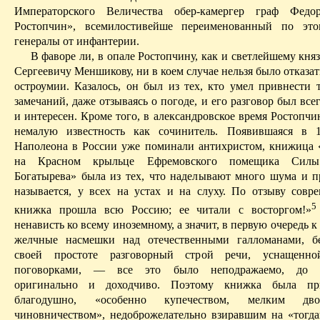
Императорского Величества обер-камергер граф Федо
Ростопчин», всемило­стивейше переименованный по эт
генералы от инфантерии.
В фаворе ли, в опале Ростопчину, как и светлейшему
кня
Сергеевичу Меншикову, ни в коем случае нельзя было отказа
остроумии. Казалось, он был из тех, кто умел привнести 
замечаний, даже отзываясь о погоде, и его разговор был вс
и интересен. Кроме того, в александровское время Ростопч
немалую известность как сочинитель. Появившаяся в 1
Наполеона в России уже поминали антихристом, книжица
на Красном крыльце Ефремовского помещика Силы
Богатырева» была из тех, что наделывают много шума и п
называется, у всех на устах и
на
слуху.
По отзыву совре
5
книжка прошла всю Россию; ее читали с восторгом!»
ненависть ко всему иноземному, а значит, в первую очередь к
желчные насмешки над отечественными галломанами, б
своей простоте разговорный строй речи, уснащенн
поговорками, — все это было неподражаемо, до ра
оригинально и доходчиво.
Поэтому книжка была при
благодушно, «особенно купечеством, мелким дв
чиновничеством», недоброжелательно взиравшим на «тогд