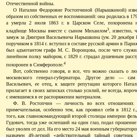
Отечественной войны.
О Наталии Федоровне Ростопчиной (Нарышкиной) изве
образом из собственных ее воспоминаний: она родилась в 1798
а умерла 2 июля 1863 г. в Царском Селе, похоронена 
3
кладбище Москвы вместе с сыном Михаилом
, известно, 
замуж за Дмитрия Васильевича Нарышкина (ум. 20 декабря 1
поручиком в 1814 г. вступил в составе русской армии
в Париж
был адъютантом графа М. С. Воронцова, после чего служи
линейном полку майором, с 1829 г. страдал душевным расст
4
похоронен в Симферополе.
Вот, собственно говоря, и все, что можно сказать о л
московского генерал-губернатора. Другое дело — са
Васильевич, ее отец, к защите репутации которого Ната
прилагает в своих записках столько усилий, не всегда, впроч
с имевшимся в ее распоряжении материалом.
Ф. В. Ростопчин — личность во всех отношениях 
примечательная, особенно тем, как проявил себя в 1812 г.
того, как главнокомандующий второй столицы империи фель
Гудович, тогда уже ослепший на один глаз, подал прошение
был уволен от дел. На его место 24 мая военным губернато
назначен 49-летний «
действительный тайный
советник 