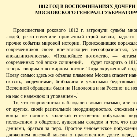
1812 ГОД В ВОСПОМИНАНИЯХ ДОЧЕРИ
МОСКОВСКОГО ГЕНЕРАЛ-ГУБЕРНАТОР
Происшествия рокового 1812 г. затронули судьбы мн
людей, резко изменили привычный строй жизни, надолго 
прочие события мировой истории. Происходившее поражал
современников своей впечатляющей несообразностью, у
апокалипсичностью. «Позднейшее потомство, — читае
современных той эпохе сочинений, — будет говорить о 1812
теперь говорим о всемирном потопе. Тогда окруженный водо
Ноеву семью; здесь же объятая пламенем Москва спасает на
сказать, злодеяниями, безбожием и ужасными бедствиями 
Вселенной обращены были на Наполеона и на Россию: на не
1
на нас с надеждою и упованием».
То, что современники наблюдали своими глазами, или то
от других, своей разительной неординарностью, сложным 
конца не понятых коллизий естественно побуждало люд
положением в обществе, душевным складом и тем, что наз
дениями, браться за перо. Простое человеческое побуждени
движением высокой мысли о нравственном долге перед