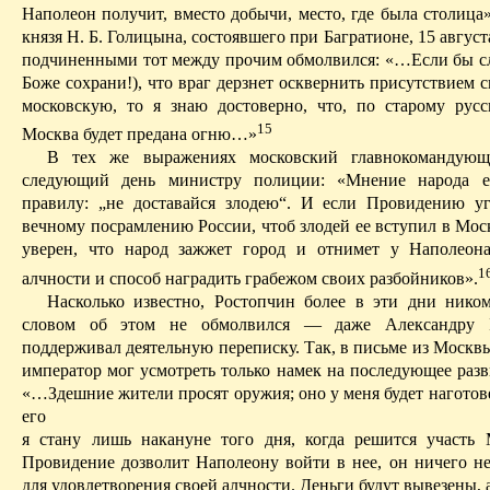
Наполеон получит, вместо добычи, место, где была столица»
князя Н. Б. Голицына, состоявшего при Багратионе, 15 августа
подчиненными тот между прочим обмолвился: «…Если бы сл
Боже сохрани!), что враг дерзнет осквернить присутствием
московскую, то я знаю достоверно, что, по старому русс
15
Москва будет предана огню…»
В тех же выражениях московский главнокомандую
следующий день министру полиции: «Мнение народа ес
правилу: „не доставайся злодею“. И если Провидению уг
вечному посрамлению России, чтоб злодей ее вступил в Моск
уверен, что народ зажжет город и отнимет у Наполеон
1
алчности и способ наградить грабежом своих разбойников».
Насколько известно, Ростопчин более в эти дни ник
словом об этом не обмолвился — даже Александру 
поддерживал деятельную переписку. Так, в письме из Москвы
император мог усмотреть только намек на последующее разв
«…Здешние жители просят оружия; оно у меня
будет наготов
его
я стану
лишь накануне того дня, когда решится участь 
Провидение дозволит Наполеону войти в нее, он ничего не
для удовлетворения своей алчности. Деньги будут вывезены,