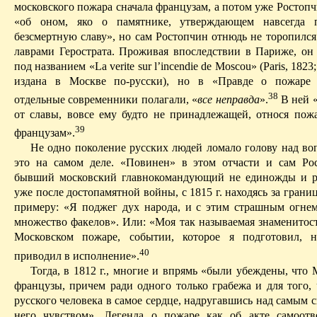
московского пожара сначала французам, а потом уже Ростопч
«об оном, яко о памятнике, утверждающем навсегда 
безсмертную славу», но сам Ростопчин отнюдь не торопился
лаврами Герострата. Проживая впоследствии в Париже, он
под названием «La verite sur l’incendie de Moscou» (Paris, 1823
издана в Мос­к­ве по-русски), но в «Правде о пожаре
38
отдельные современники полагали, «
все неправда
».
В
ней «
от славы, вовсе ему будто не принадлежащей, относя пож
39
французам».
Не одно поколение русских людей ломало голову над воп
это на самом деле. «Повинен» в этом отчасти и сам Ро
бывший московский главнокомандующий не единожды и р
уже после достопамятной войны, с 1815 г. находясь за границ
примеру: «Я поджег дух народа, и с этим страшным огнем
множество факелов». Или: «Моя так называемая знаменитост
Московском пожаре, событии, которое я подготовил, 
40
приводил в исполнение».
Тогда, в 1812 г., многие и впрямь «были убеждены, что
французы, причем ради одного только грабежа и для того, 
русского человека в самое сердце, надругавшись над самым
него чувством». Легенда о пожаре как об акте самоот