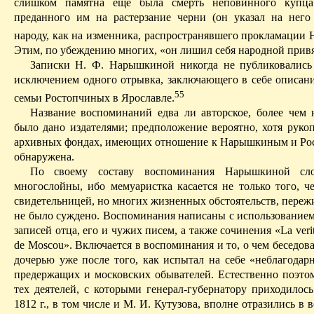
слишком памятна еще была смерть неповинного купца
преданного им на растерзание черни (он указал на него
народу, как на изменника, распространявшего прокламации 
Э
тим, по убеждению многих, «он лишил себя народной прив
Записки Н. Ф. Нарышкиной никогда не публиковались 
исключением одного отрывка, заключающего в себе описан
55
семьи Ростопчиных в Ярославле.
Название воспоминаний едва ли авторское, более чем 
было дано издателями; предположение вероятно, хотя рукоп
архивных фондах, имеющих отношение к Нарышкиным и Ро
обнаружена.
По своему составу воспоминания Нарышкиной сло
многослойны, ибо мемуаристка касается не только того, ч
свидетельницей, но многих жизненных обстоятельств,
пережи
не было суждено
. Воспоминания написаны с использование
записей отца, его и чужих писем, а также сочинения «La verite
de Moscou». Включается в воспоминания и то, о чем беседов
дочерью уже после того, как испытал на себе «неблагодарн
предержащих и московских обывателей. Естественно поэтом
тех деятелей, с которыми генерал-губернатору приходилось
1812 г., в том числе и М. И. Кутузова, вполне отразились в