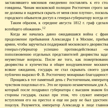
заставлявшего мясников ежедневно поставлять к его ст
говядины. Чинам московской полиции Ростопчин строго зая
не должны и надеяться скрыть от меня свои
плутни
», поскол
городского обывателя доступ к генерал-губернатору всегда от
Таким образом, к середине августа 1812 г. граф сделал
12
всеобщего обожания».
Когда же началась давно ожидавшаяся война с фран
продолжение пребывания Александра I в Москве, прибы
армии, чтобы заручиться поддержкой московского дворянства
генерал-губернатор успешно противодействовал «н
поползновению отдельных представителей дворянства зада
неуместные вопросы. После же того, как пожертвовани
дворянства и купечества и общее воодушевление москви
всякие ожидания, государь не стал скрывать своего удо
публично выразил Ф. В. Ростопчину монаршью благодарност
Прощаясь в тот памятный день с Ростопчиным, императо
чувством поцеловал его.
Это не прошло незамеченным для А.
который после поздравил губернатора с высшим знаком бл
стороны государя, сказал при этом, что служит импера
вступления его на престол и еще ни разу не был удостоен
поцелуя.
Разумеется, император Александр в лице главн