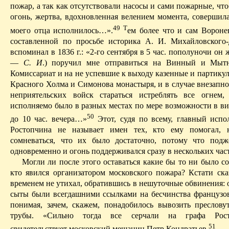
пожар, а так как отсутствовали насосы и сами пожарные, чт
огонь, жертва, вдохновленная велением момента, совершила
49
Т
моего отца исполнилось…».
ем более что и сам Воронен
составленной по просьбе историка А. И. Михайловского-
вспоминал в 1836 г.: «2-го сентября в 5 час
.
п
ополуночи он ж
—
С. И
.) поручил мне отправиться на Винный и Мыт
Комиссариат и на не успевшие к выходу казенные и партику
Красного Холма и Симонова монастыря, и в случае внезапно
неприятельских войск стараться истреблять все огнем
исполняемо было в разных местах по мере возможности в ви
50
до 10 час. вечера…»
Э
тот, судя по всему, главный испо
Ростопчина не называет имен тех, кто ему помогал,
сомневаться, что их было достаточно, потому что под
одновременно и огонь поддерживался сразу в нескольких час
Могли ли после
этого
оставаться
какие
бы то ни было со
кто явился организатором московского пожара? Кстати сказ
временем не утихал, обратившись в нешуточные обвинения: 
сыты были всегдашними ссылками на бесчинства французов
понимая, зачем, скажем, понадобилось вывозить преслов
трубы. «Сильно тогда все
серчали
на графа Рост
51
свидетельствует московский мещанин Петр Кондратьев.