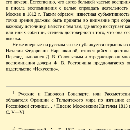
его дочери. Естественно, что автор большей частью восприн
и писала воспоминания с целью оправдать деятельность
Москве в 1812 г. Таким образом, известная субъективность
точки зрения должны быть приняты во внимание при об
важному источнику. Вместе с тем там, где автор выступает ка
или иных событий, степень достоверности того, что она со
высока.
Ниже впервые на русском языке публикуется отрывок из
Наталии Федоровны Нарышкиной, относящийся к достопа
Перевод выполнен Д. В. Соловьевым и отредактирован мн
воспоминания дочери Ф. В. Ростопчина предполагается о
издательстве «Искусство».
1
Русские и Наполеон
Бонапарте
, или Рассмотрен
обладателя Франции с Тильзитского мира по изгнание е
Российской столицы… / Писано Московским Жителем 1813 го
С. V—VI.
2
Тартаковский А. Г. 1812 год и русская мемуар