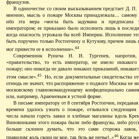
французов.
В одиночестве со своим высказыванием предстает Д. П. 
мнению, мысль о пожаре Москвы принадлежала… самому 
ибо эта мера «могла быть задумана и предписана 
императором; ее приказано было исполнить лишь в последн
когда опасность угрожала бы всей Империи. Исполнение эт
быть поручено только Ростопчину и Кутузову, причем лишь 
44
мог привести ее в исполнение».
Современник Рунича Н. И. Тургенев, напротив, 
«правительство, то есть император, не имело никаког
пожару; оно нико­гда не давало никаких приказаний, никаког
45
этом смысле».
Но, если документальные свидетельства от
отнюдь не значит, что распоряжение о поджоге Москвы не м
московскому главнокомандующему конфиденциально сами
или, например, Аракчеевым в устной форме.
В письме императору от 8 сентября Ростопчин, передавая 
времени удалось узнать о пожаре, отзывался следующим
числа начали гореть лавки и хлебные магазины вдоль Крем
Виновниками этого пожара были либо французы, либо русск
больше склонен думать, что это сами сторожа лавок,
46
правилом: коль скоро не мое, так будь же ничье!..»
К
огда ж