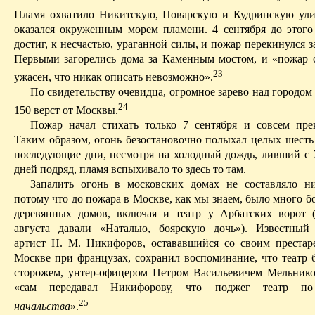
Пламя охватило Никитскую, Поварскую и Кудринскую ули
оказался окруженным морем пламени. 4 сентября до этого
достиг, к несчастью, ураганной силы, и пожар перекинулся з
Первыми загорелись дома за Каменным мостом, и «пожар 
23
ужасен, что никак описать невозможно».
По свидетельству очевидца, огромное зарево над городом
24
150 верст от Москвы.
Пожар начал стихать только 7 сентября и совсем прек
Таким образом, огонь безостановочно полыхал целых шесть 
последующие дни, несмотря на холодный дождь, ливший с 7
дней подряд, пламя вспыхивало то здесь то там.
Запалить огонь в московских домах не составляло ни
потому что до пожара в Москве, как мы знаем, было много 
деревянных домов, включая и театр у Арбатских ворот 
августа давали «Наталью, боярскую дочь»). Известный
артист Н. М. Никифоров, остававшийся со своим преста
Москве при французах, сохранил воспоминание, что театр
сторожем, унтер-офицером Петром Васильевичем Мельник
«сам передавал Никифорову, что поджег театр по
25
начальства
».