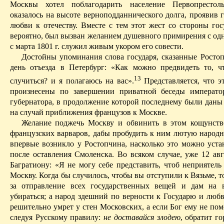
Москвы хотел поблагодарить население Первопрестоль
оказалось на высоте верноподданнического долга, проявив 
любви к отечеству. Вместе с тем этот жест со стороны гос
вероятно, был вызван желанием душевного примирения с одн
с марта 1801 г. служил живым укором его совести.
Достойны упоминания слова государя, сказанные Росто
день отъезда в Петербург: «Как можно предвидеть то, 
13
случиться? и я полагаюсь на вас».
П
редставляется, что 
произнесены по завершении приватной беседы императо
губернатора, в продолжение которой последнему были даны
на случай приближения французов к Москве.
Желание поджечь Москву и обвинить в этом кощунств
французских варваров, дабы пробудить к ним лютую народн
впервые возникло у Ростопчина, насколько это можно устан
после оставления Смоленска. Во всяком случае, уже 12 авг
Багратиону: «Я не могу себе представить, чтоб неприятель
Москву. Когда бы случилось, чтобы вы отступили к Вязьме, т
за отправление всех государственных вещей и дам на 
убираться; а народ здешний по верности к Государю и любв
решительно умрет у стен Московских, а если Бог ему не по
следуя Русскому правилу:
не доставайся злодею
, обратит го