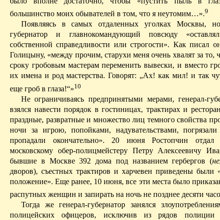
было вполне достаточно, чтобы «пустить пыль в гла
9
большинство моих обывателей в том, что я неутомим…».
Появляясь в самых отдаленных уголках Москвы, но
губернатор и главнокомандующий повсюду «оставля
собственной справедливости или строгости». Как писал о
Голицыну, «между прочим, старухи меня очень хвалят за то, ч
сроку гробовым мастерам переменить вывески, и вместо гро
их имена и род мастерства. Говорят: „Ах! как мил! и так ч
10
еще гроб в глаза!“»
Не ограничиваясь предпринятыми мерами, генерал-губ
взялся навести порядок в гостиницах, трактирах и рестора
праздные, развратные и множество лиц темного свойства пр
ночи за игрою, попойками, надувательствами, погрязали
пропадали окончательно». 20 июня Ростопчин отдал 
московскому обер-полицмейстеру Петру Алексеевичу Ив
бывшие в Москве 392 дома под названием гербергов (
н
дворов), съестных трактиров
и харчевен приведены были «
положение». Еще ранее, 10 июня, все эти места было приказа
распутных женщин и запирать на ночь не позднее десяти часо
Тогда же генерал-губернатор занялся злоупотреблени
полицейских офицеров, исключив из рядов полиции к