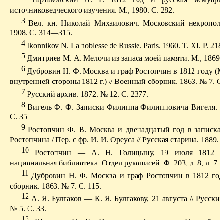
источниковедческого изучения. М., 1980. С. 282.
3
Вел
.
к
н. Николай Михаилович. Московский некропол
1908.
С
. 314—315.
4
Ikonnikov N. La noblesse de Russie.
Paris. 1960. T. XI. P. 21
5
Дмитриев М. А. Мелочи из запаса моей памяти. М., 1869.
6
Дубровин Н. Ф. Москва и граф Ростопчин в 1812 году (
внутренней стороны 1812 г.) // Военный сборник. 1863. № 7. С
7
Русский архив. 1872. № 12. С. 2377.
8
Вигель Ф. Ф. Записки Филиппа Филипповича Вигеля. М.
С. 35.
9
Ростопчин Ф. В. Москва и двенадцатый год в записка
Ростопчина / Пер.
с
фр. И. И. Ореуса // Русская старина. 1889.
10
Ростопчин — А. Н. Голицыну, 19 июля 1812 //
национальная библиотека. Отдел рукописей. Ф. 203, д. 8, л. 7.
11
Дубровин Н. Ф. Москва и граф Ростопчин в 1812 го
сборник. 1863. № 7. С. 115.
12
А. Я. Булгаков — К. Я. Булгакову, 21 августа // Русски
№ 5. С. 33.
13