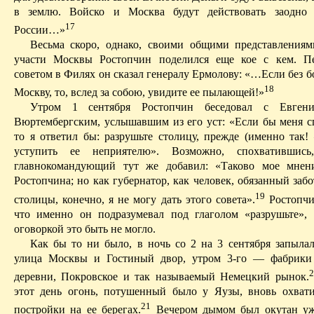
в землю. Войско и Москва будут действовать заодно 
17
России…»
Весьма скоро, однако, своими общими представления
участи Москвы Ростопчин поделился еще кое с кем. П
советом в Филях он сказал генералу Ермолову: «…Если без б
18
Москву, то, вслед за собою, увидите ее пылающей!»
Утром 1 сентября Ростопчин беседовал с Евгени
Вюртемберг­ским, услышавшим из его уст:
«Если бы меня 
то я ответил бы: разрушьте столицу, прежде (именно так!
уступить ее неприятелю». Возможно, спохватившись
главнокомандующий тут же добавил: «Таково мое мнени
Ростопчина; но как губернатор, как человек, обязанный забо
19
столицы, конечно, я не могу дать этого совета».
Ростопчи
что именно он подразумевал под глаголом «разрушьте»,
оговоркой это быть не могло.
Как бы то ни было, в ночь со 2 на 3 сентября запыла
улица Москвы и Гостиный двор, утром 3-го — фабрики
2
деревни, Покровское и так называемый Немецкий рынок.
этот день огонь, потушенный было у Яузы, вновь охват
21
постройки на ее берегах.
Вечером дымом был окутан уже