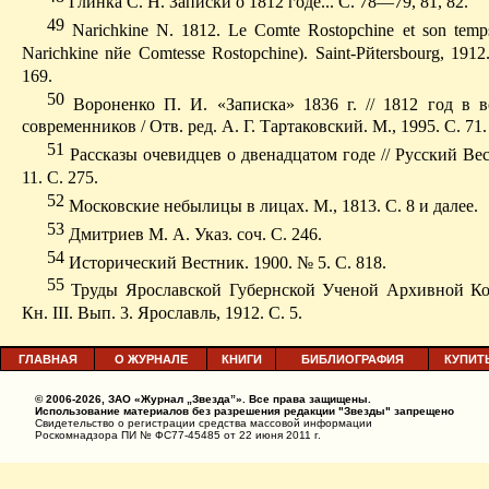
Глинка С. Н. Записки о 1812 годе... С. 78—79, 81, 82.
49
Narichkine N. 1812.
Le Comte Rostopchine
et
son temp
Narichkine n
й
e Comtesse Rostopchine).
Saint-P
й
tersbourg, 191
169.
50
Вороненко П. И. «Записка» 1836 г. // 1812 год в 
современников / Отв. ред. А. Г. Тартаковский. М., 1995. С. 71.
51
Рассказы очевидцев о двенадцатом годе // Русский Ве
11. С. 275.
52
Московские небылицы в лицах. М., 1813. С. 8 и далее.
53
Дмитриев М. А. Указ
.
с
оч. С. 246.
54
Исторический Вестник. 1900. № 5. С. 818.
55
Труды Ярославской Губернской Ученой Архивной Ко
Кн. III. Вып. 3. Ярославль, 1912. С. 5.
ГЛАВНАЯ
О ЖУРНАЛЕ
КНИГИ
БИБЛИОГРАФИЯ
КУПИТ
© 2006-2026, ЗАО «Журнал „Звезда”». Все права защищены.
Использование материалов без разрешения редакции "Звезды" запрещено
Свидетельство о регистрации средства массовой информации
Роскомнадзора ПИ № ФС77-45485 от 22 июня 2011 г.