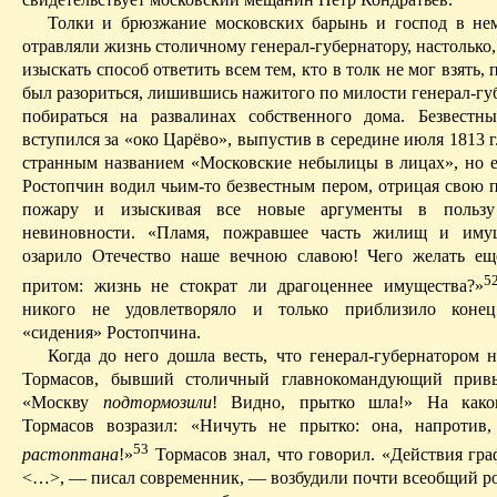
Толки и брюзжание московских барынь и господ в не
отравляли жизнь столичному генерал-губернатору, настолько
изыскать способ ответить всем тем, кто в толк не мог взять,
был разориться, лишившись нажитого по милости генерал-гу
побираться на развалинах собственного дома. Безвестн
вступился за «око Царёво», выпустив в середине июля 1813 г
странным названием «Московские небылицы в лицах», но е
Ростопчин водил чьим-то безвестным пером, отрицая свою п
пожару и изыскивая все новые аргументы в пользу
невиновности. «Пламя, пожравшее часть жилищ и иму
озарило Отечество наше вечною славою! Чего желать е
5
притом: жизнь не стократ ли драгоценнее имущества?»
никого не удовлетворяло и только приблизило конец
«сидения» Ростопчина.
Когда до него дошла весть, что генерал-губернатором н
Тормасов, бывший столичный главнокомандующий привы
«Москву
подтормозили
! Видно, прытко шла!» На како
Тормасов возразил: «Ничуть не прытко: она, напротив
53
растоптана
!»
Тормасов знал, что говорил. «Действия гра
<…>, — писал современник, — возбудили почти всеобщий ро