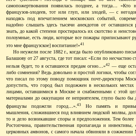
самопожертвования появилась позднее, а тогда… «Кто 
французов-злодеев, тот или глуп, или злодей, — с негодо
находясь под впечатлением московских событий, совре
надобно слышать здесь тысячи анекдотов от оставшихся 
знать, до какой степени простиралось их
скотство
и неистовс
полоумные, есть люди, которые все пожары приписывают ру
41
это мне французское] воспитание!»
Но неужели после 1882 г., когда было опубликовано пис
Балашову от 27 августа, где тот писал: «Если по несчастию 
42
нельзя будет, то я оставшееся предам огню…»
— еще оста
либо сомнения? Ведь довольно и простой логики, чтобы согл
что писал по этому поводу помощник почт-директора Мос
допустить, что город был подожжен в нескольких местах
лицами, оставшимися в Москве и снабженными с этой ц
материалами до оккупации ее неприятелем, глупо было бы д
43
французы подожгли город…».
Н
о память и привы
мышления, сложившиеся под влиянием людской молвы, дол
то и дело возникавшие споры и предположения. Тем более
Ростопчина, правительственная пропаганда и инвективы,
церковных амвонов, с самого начала обвиняли в сожжении