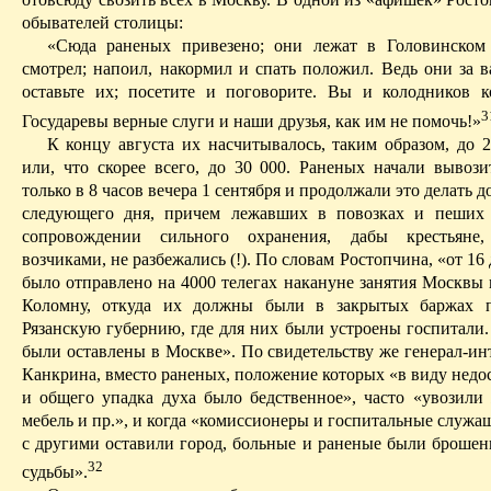
обывателей столицы:
«Сюда раненых привезено; они лежат в Головинском 
смотрел; напоил,
накормил
и спать положил. Ведь они за ва
оставьте их; посетите и поговорите. Вы и колодников к
3
Государевы верные слуги и наши друзья, как им не помочь!»
К концу августа их насчитывалось, таким образом, до 2
или,
что
скорее всего, до 30 000.
Раненых начали вывози
только в 8 часов вечера 1 сентября и продолжали это делать д
следующего дня, причем лежавших в повозках и пеших 
сопровождении сильного охранения, дабы крестьяне,
возчиками, не разбежались (!). По словам Ростопчина, «от 16 
было отправлено на 4000 телегах накануне занятия Москвы 
Коломну, откуда
их должны были в закрытых баржах п
Рязанскую губернию, где для них были устроены госпитали.
были оставлены в Москве». По свидетельству же
генерал-ин
Канкрина, вместо раненых, положение которых «в виду недо
и общего упадка духа было бедственное», часто «увозили 
мебель и пр.», и когда «комиссионеры и госпитальные служа
с другими оставили город, больные и раненые были брошен
32
судьбы».