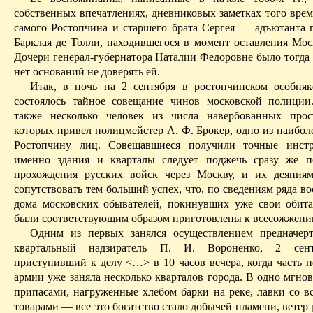
собственных впечатлениях, дневниковых заметках того врем
самого Ростопчина и старшего брата Сергея — адъютанта г
Барклая де Толли, находившегося в момент оставления Мос
Дочери генерал-губернатора Наталии Федоровне было тогда 1
нет оснований не доверять
ей.
Итак, в ночь на 2 сентября в ростопчинском особня
состоялось тайное совещание чинов московской полиции
также несколько человек из числа навербованных прос
которых привел полицмейстер А. Ф. Брокер, одно из наибол
Ростопчину лиц. Совещавшиеся получили точные инстр
именно здания и кварталы следует поджечь сразу же п
прохождения русских войск через Москву, и их деяния
сопутствовать тем больший успех, что, по сведениям ряда в
дома московских обывателей, покинувших уже свои обита
были соответствующим образом приготовлены к всесожжени
Одним из первых занялся осуществлением предначерт
квартальный надзиратель П. И. Вороненко, 2 сент
приступивший к делу <…> в 10 часов вечера, когда часть н
армии уже заняла несколько кварталов города. В одно мгно
припасами, нагруженные хлебом барки на реке, лавки со 
товарами — все это богатство стало добычей пламени, ветер