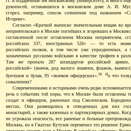
гг. и подаренные им Московскому университету, и много еще
рукописей, остававшихся в московском доме А. И. Мус
сгорел, например, список сочинения под названием «С
Игореве».
Согласно «Краткой выписке значительным вещам во вр
неприятельскаго в Москве погибших
и згоревших
в Московск
составленной после оставления Москвы неприятелем, сг
российских 337, иностранных 526» — то есть знам
российских полков, в том числе уже упраздненных, а 
захваченных русскими войсками в качестве трофеев в разл
Там же пропало 287 штандартов российской армии,
российский» (значок, род малого знамени, флажок, вымпел)
30
Н
бунчуков и булав, 95 «значков офицерских».
о что толк
сожалениях?
Современниками и историками очень редко вспоминается,
речь о событиях той поры, что в Москве были оставлены т
солдат и офицеров, раненных под Смоленском, Бородин
местах. Они размещались в отведенных для них госп
монастырей, а также казенных и партикулярных домах. Когд
не угрожала опасность, все раненые и больные препровожда
Москвы, но в Гжатске Кутузов переменил это решение Ермол
отовсюду свозить всех в Москву. В одной из «афишек» Рост