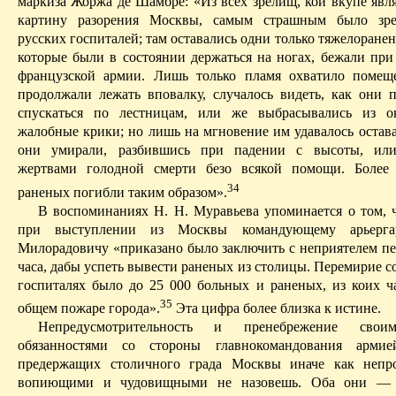
маркиза Жоржа де Шамбре: «Из всех зрелищ, кои вкупе явл
картину разорения Москвы, самым страшным было зр
русских госпиталей; там оставались одни только тяжелоранены
которые были в состоянии держаться на ногах, бежали пр
французской армии.
Лишь только пламя охватило помеще
продолжали лежать вповалку, случалось видеть, как они п
спускаться по лестницам, или же выбрасывались из ок
жалобные крики; но лишь на мгновение им удавалось остава
они умирали, разбившись при падении с высоты, или
жертвами голодной смерти безо всякой помощи.
Более 
34
раненых погибли таким образом».
В воспоминаниях Н. Н. Муравьева упоминается о том, ч
при выступлении из Москвы командующему арьерг
Милорадовичу «приказано было заключить с неприятелем пе
часа, дабы успеть вывести раненых из столицы. Перемирие со
госпиталях было до 25 000 больных и раненых, из коих ча
35
общем пожаре города».
Э
та цифра более близка к истине.
Непредусмотрительность и пренебрежение сво
обязанностями со стороны главнокомандования арми
предержащих столичного града Москвы иначе как непро
вопиющими и чудовищными не назовешь. Оба они — 