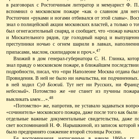
в разговорах с Ростопчиным литератор и мемуарист Ф. П
вспомнил о московском пожаре «как о славном для нег
Ростопчин «руками и ногами отбивался от этой славы». Вос
знал о полицейской акции московских властей, а только о то
был огнегасительный снаряд, и сообщает, что «пожар начал
и Москательного рядов, где голодный народ и выпущен
преступники ночью с огнем шарили в лавках, наполнен
47
припасами, маслом, скипидаром и проч.».
Вхожий в дом генерал-губернатора С. Н. Глинка, кото
знал правду о московском пожаре, в ближайшем последствии,
подробности, писал, что «при Наполеоне Москва отдана был
Провидения. В ней не было ни начальства, ни подчиненных.
в ней ходил
Суд Божий
. Тут нет ни Русских, ни Франц
небесный
». Потомство же «не станет из пучины пожара
48
выкликать
имен
…».
«Потомство» же, напротив, не уставало задаваться вопро
«сочинитель» московского пожара, даже после того как был
отдельные важные документальные свидетельства, даже п
свет воспоминаний Н. Ф. Нарышкиной, из записок которой м
было предпринято сожжение второй столицы России.
Ее воспоминания, написанные в начале 1860-х гг.,