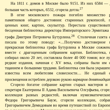
На 1811 г. домов в Москве было 9151. Из них 6584 —
27
большая часть которых, 6532, сгорела дотла.
В огне московского пожара погибло множество р
памятников общего достояния: старинных рукописей, 
ценных книг, картин, скульптур. Перестала существоват
бесценная библиотека директора Императорского Эрмитажа
28
графа Дмитрия Петровича Бутурлина.
Столичная газета 
писала по этому поводу: «…Получено достоверное и
прекрасная библиотека графа Бутурлина в Москве сожжен
вместе с драгоценным собранием картин. Библиотека, 
собирал около 20 лет, составляла более 40 000 томов; все 
редкие издания, начиная с XV века, собраны были им 
тщанием и большими трудами. Библиотека сия была украше
известна всем любителям словесности
… Н
е единый с
просвещения истреблен дерзкою рукою
варваров девятнадца
Сгорело богатое собрание картин старых мастеров и 
секретаря Екатерины II Адама Васильевича Олсуфьева, сгор
коллекция разных редкостей, включая нумизматические
Федора Григорьевича Баузе, сгорели коллекции, собр
Григорьевичем Демидовым во время путешествий по Европ