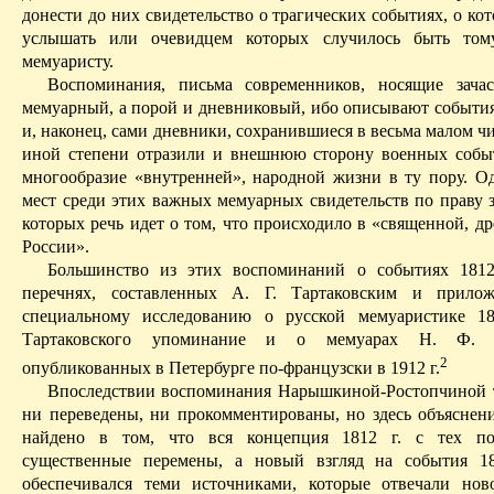
донести до них свидетельство о трагических событиях, о ко
услышать или очевидцем которых случилось быть то
мемуаристу.
Воспоминания, письма современников, носящие зачас
мемуарный, а порой и дневниковый, ибо описывают события 
и, наконец, сами дневники, сохранившиеся в весьма малом чи
иной степени отразили и внешнюю сторону военных событ
многообразие «внутренней», народной жизни в ту пору. О
мест среди этих важных мемуарных свидетельств по праву з
которых речь идет о том, что происходило в «священной, д
России».
Большинство из этих воспоминаний о событиях 1812
перечнях, составленных А. Г. Тартаковским и прил
специальному исследованию о русской мемуаристике 18
Тартаковского упоминание и о мемуарах Н. Ф. 
2
опубликованных в Петербурге по-французски в 1912 г.
Впоследствии воспоминания Нарышкиной-Ростопчиной 
ни переведены, ни прокомментированы, но здесь объяснен
найдено в том, что вся концепция 1812 г. с тех по
существенные перемены, а новый взгляд на события 18
обеспечивался теми источниками, которые отвечали но