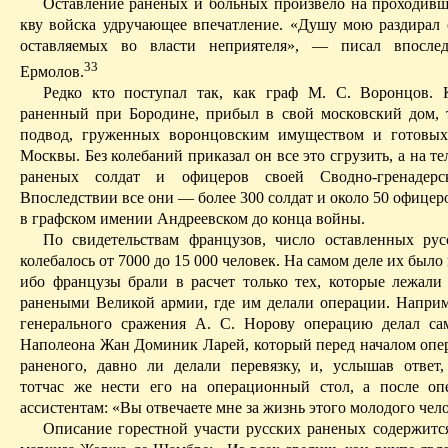
Оставление раненых и больных произвело на проходивш
кву войска удручающее впечатление. «Душу мою раздирал 
оставляемых во власти неприятеля», — писал впосле
33
Ермолов.
Редко кто поступал так, как граф М. С. Воронцов. 
раненный при Бородине, прибыл в свой московский дом, 
подвод, груженных воронцовским имуществом и готовых
Москвы. Без колебаний приказал он все это сгрузить, а на т
раненых солдат и офицеров своей Сводно-гренадерс
Впоследствии все они — более 300 солдат и около 50 офице
в графском имении Андреевском до конца войны.
По свидетельствам французов, число оставленных ру
колебалось от 7000 до 15 000 человек. На самом деле их было
ибо французы брали в расчет только тех, которые лежали
ранеными Великой армии, где им делали операции. Наприм
генерального сражения А. С.
Норову
операцию делал сам
Наполеона Жан Доминик Ларей, который перед началом опе
раненого, давно ли делали перевязку, и, услышав ответ,
тотчас же нести его на операционный стол, а после оп
ассистентам: «Вы отвечаете мне за жизнь этого молодого чел
Описание горестной участи русских раненых содержитс