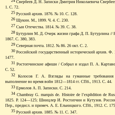
24
Свербеев Д. Н. Записки Дмитрия Николаевича Свербеева
1. С. 72.
25
Русский архив. 1876. № 10. С. 128.
26
Щукин. М., 1899. Ч. 4. С. 230.
27
Сын Отечества. 1814. № 39. С. 38.
28
Бутурлин М. Д. Очерк жизни графа Д. П. Бутурлина // 
1867. С. 380, 383.
29
Северная почта. 1812. № 86. 26 окт. С. 2.
30
Российский государственный исторический архив. Ф. 1
1477.
31
Ростопчинские афиши
/ С
обрал и издал П. А. Картаво
С. 52.
32
Колосов Г. А. Взгляды на гуманные требовани
выполнение во время войн 1812—1814 гг. СПб
., 1913.
С
. 44.
33
Ермолов
А
.
П
.
Записки
.
С
. 214.
34
Chambray G. marquis de.
Histoire de l’exp
й
dition de Rus
1825. P. 124—125; Шницлер И. Ростопчин и Кутузов. Россия
П
ер., предисл. и примеч. А. Е. Ельницкого. СПб., 1912. С. 175
35
Русский архив. 1885. № 11. С. 347.