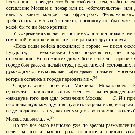
Ростопчин — прежде
всего
были озабочены тем, чтобы перел
оставление Москвы и пожар или на «обстоятельства», или д
или, в конце концов, на «француза». Фельдмаршалу,
требовалось в меньшей степени, поскольку он
был уже н
какой бы то ни было
критики.
У современников насчет истинных причин пожара не 
сомнений, и догадки лишь отчасти разнятся друг от друга.
«Пока наши войска находились в городе, — писал около 
Бутурлин, — невозможно было поджечь его, не пов
отступлению. Но во многих домах были сложены горючие м
городе был рассеян целый отряд поджигателей, состоявших 
руководимых несколькими офицерами прежней московс
36
которые остались в городе переодетыми».
Свидетельство поручика Михаила Михайловича Е
сущности, немногим отличается
от
вышеприведенно
«накануне того дня (дня оставления Москвы.
—
С. И
.) пр
всю пожарную команду и выпустить острожников, которым
везде поджигать; а им, как неимущим своих домов, жалеть 
37
Москва запылала…».
Но это все было написано уже
по
зрелом размышлении
вслед за ней и разного рода сочинители приписывали