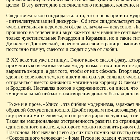
целом. В эту категорию
неисчислимого
попадают, конечно, и
Следствием такого подхода стало то, что теперь принято муд
«интеллектуализацией
дискурса
». Об этом свидетельствует с
чувствительная к переменам сфера культуры — искусство. Л
прошлого на теперешний вкус кажется нам излишне сентиме
только чувствительные Ричардсон и Карамзин, но и такие тит
Диккенс и Достоевский, переполняли свои страницы эмоциям
постоянно плачут, смеются и сходят с ума от любви.
В ХХ веке так уже не пишут. Элиот как-то сказал фразу, кот
применить ко всем классикам модернизма: стихи пишут не дл
выразить эмоции, а для того, чтобы от них сбежать. Вторя ем
ядовито советовал тем, кто ищет в литературе сильных чувств
отправиться вместо книжного магазина на корриду. О таком ч
и Бродский. Наставляя поэтов в сдержанности, он писал, что
эмоциональный пейзаж стихотворения должен быть «цвета в
То же и в прозе. «
Улисс
», эта библия модернизма, заражает ч
образной бесчувственностью. Джойс первым по-настоящему 
внутренний мир человека, но он регистрировал чувства, а не
Такая же эмоциональная отстраненность разлита по страница
единственного писателя, которого можно поставить рядом с
Платонова. Вот начало (я его до сих пор помню наизусть) ге
«Сокровенного человека»: «Фома
Пухов
не одарен чувствите