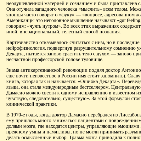
неодушевленной материей и сознанием и была приставлена сл
Она отучила западного человека «мыслить» всем телом. Межд
японцы часто говорят о «фуку» — «вопросе, адресованном ж
Американцы это неголовное мышление называют «
gut
feeling
говорим: «чуять нутром». Во всех этих выражениях содержит
иной, внерациональный, телесный способ познания.
Картезианство отказывалось считаться с ним, но в последние
нейрофизиология, подвергнув разрушительному сомнению у
Декарта, пытается заново срастить тело с духом — заново пр
несчастной профессорской голове туловище.
Знамя
антикартезианской
революции поднял доктор Антони
еще почти неизвестное в России имя стоит запомнить). Славу
книга, которая так и называется: «Ошибка Декарта». Перевед
языка, она стала международным бестселлером. Центральну
Дамасио
можно свести к одному исправлению в известном из
чувствую, следовательно, существую». За этой формулой сто
клинической практики.
В 1970-е годы, когда доктор
Дамасио
перебрался из Лиссабон
ему пришлось много заниматься пациентами с поврежденны
долями мозга, где находятся центры, управляющие эмоциями
прежнему умны и памятливы, но не могли принимать разумн
делать осмысленный выбор. Травма мозга приводила к полн