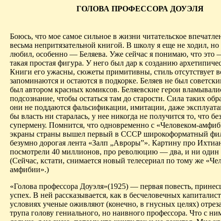
ГОЛОВА ПРОФЕССОРА ДОУЭЛЯ
Боюсь, что мое самое сильное в жизни читательское впечатлен
весьма непритязательной книгой. В школу я еще не ходил, но
любил, особенно — Беляева. Уже сейчас я понимаю, что это 
такая простая фигура. У него был дар к созданию
архетипиче
Книги его ужасны, сюжеты примитивны, стиль отсутствует во
запоминаются и остаются в подкорке. Беляев не был советск
был автором красных комиксов.
Беляевские
герои вламывалис
подсознание, чтобы остаться там до старости. Сила таких обра
они не поддаются фальсификации, имитации, даже эксплуата
бы власть ни старалась, у нее никогда не получится то, что без
супермену. Помнится, что одновременно с «Человеком-амфиб
экраны страны вышел первый в СССР широкоформатный ф
безумно дорогая лента «Залп „Авроры”». Картину про
Ихтиа
посмотрели 40 миллионов, про революцию — два, и ни один 
(Сейчас, кстати, снимается новый телесериал по тому же «Че
амфибии».)
«Голова профессора
Доуэля
»(1925) — первая повесть, принес
успех. В ней рассказывается, как в бесчеловечных капиталис
условиях ученые оживляют (конечно, в
гнусных
целях) отрез
трупа голову гениального, но наивного профессора. Что с н