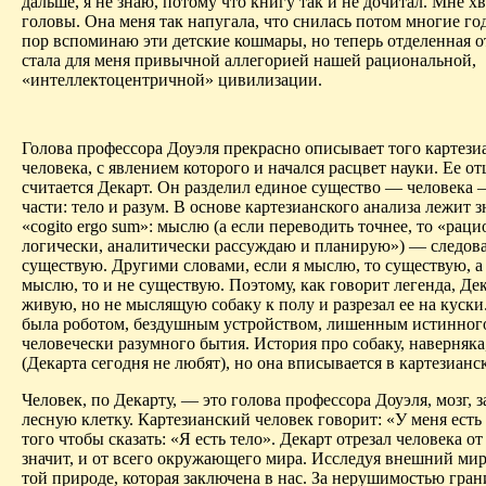
дальше, я не знаю, потому что книгу так и не дочитал. Мне х
головы. Она меня так напугала, что снилась потом многие го
пор вспоминаю эти детские кошмары, но теперь отделенная от
стала для меня привычной аллегорией нашей рациональной,
«
интеллектоцентричной
» цивилизации.
Голова профессора
Доуэля
прекрасно описывает того картези
человека, с явлением которого и начался расцвет науки. Ее о
считается Декарт. Он разделил единое существо — человека 
части: тело и разум. В основе картезианского анализа лежит 
«
cogito
ergo
sum
»: мыслю (а если переводить точнее, то «раци
логически, аналитически рассуждаю и планирую») — следова
существую. Другими словами, если я мыслю, то существую, а
мыслю, то и не существую. Поэтому, как говорит легенда, Де
живую, но не мыслящую собаку к полу и разрезал ее на куски
была роботом, бездушным устройством, лишенным истинного,
человечески разумного бытия. История про собаку, наверняк
(Декарта сегодня не любят), но она вписывается в картезианс
Человек, по Декарту, — это голова профессора
Доуэля
, мозг, 
лесную клетку. Картезианский человек говорит: «У меня есть 
того чтобы сказать: «Я есть тело». Декарт отрезал человека от 
значит, и от всего окружающего мира. Исследуя внешний мир
той природе, которая заключена в нас. За нерушимостью гра