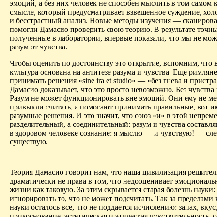
эмоций, а без них человек не способен мыслить в том самом 
смысле, который предусматривает взвешенное суждение, хол
и бесстрастный анализ. Новые методы изучения — сканиров
помогли
Дамасио
проверить свою теорию. В результате точн
полученные в лаборатории, впервые показали, что мы не мож
разум от чувства.
Чтобы оценить по достоинству это открытие, вспомним, что 
культура основана на антитезе разума и чувства. Еще римлян
принимать решения «
sine
ira
et
studio
» — «без гнева и пристра
Дамасио
доказывает, что это просто невозможно. Без чувства 
Разум не может функционировать вне эмоций. Они ему не м
привыкли считать, а помогают принимать правильные, вот и
разумные решения. И это значит, что союз «и» в этой непрем
разделительный, а соединительный: разум и чувства составл
в здоровом человеке сознание: я мыслю — и чувствую! — сле
существую.
Теория
Дамасио
говорит нам, что наша цивилизация решител
драматически не права в том, что недооценивает эмоционал
жизни как таковую. За этим скрывается старая болезнь науки:
игнорировать то, что не может подсчитать. Так за пределами
науки осталось все, что не поддается исчислению: запах, вкус
прикосновение, эстетическая и этическая чувствительность, с