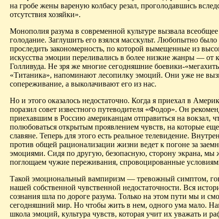
на гробе жены вареную колбасу резал, проголодавшись вслед
отсутствия хозяйки».
Монополия разума в современной культуре вызвала всеобщее
голодание. Заглушить его взялся масскульт. Любопытно было
проследить закономерность, по которой вымещенные из высо
искусства эмоции переливались в более низкие жанры — от 
Голливуда. Не зря же многие сегодняшние боевик
и-
«
мегахит
«Титаника», напоминают лесопилку эмоций. Они уже не вы
сопереживание, а выколачивают его из нас.
Но и этого оказалось недостаточно. Когда я приехал в Америк
поразил совет известного путеводителя «
Фодор
». Он рекоме
приехавшим в Россию американцам отправиться на вокзал, ч
полюбоваться открытым проявлением чувств, на которые ещ
славяне. Теперь для этого есть реальное телевидение. Внутре
против общей рационализации жизни ведет к погоне за заем
эмоциями. Сидя по другую, безопасную, сторону экрана, мы
поглощаем чужие переживания, спровоцированные условиям
Такой эмоциональный
вампиризм
— тревожный симптом, го
нашей собственной чувственной недостаточности. Вся истор
сознания шла по дороге разума. Только на этом пути мы и см
сегодняшний мир. Но чтобы жить в нем, одного ума мало. Н
школа эмоций, культура чувств, которая учит их уважать и р