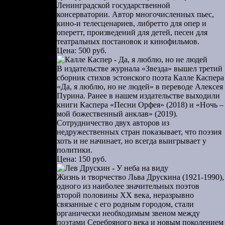
Ленинградской государственной
консерватории. Автор многочисленных пьес,
кино-и телесценариев, либретто для опер и
оперетт, произведений для детей, песен для
театральных постановок и кинофильмов.
Цена: 500 руб.
В издательстве журнала «Звезда» вышел третий
сборник стихов эстонского поэта Калле Каспера
«Да, я люблю, но не людей» в переводе Алексея
Пурина. Ранее в нашем издательстве выходили
книги Каспера «Песни Орфея» (2018) и «Ночь –
мой божественный анклав» (2019).
Сотрудничество двух авторов из
недружественных стран показывает, что поэзия
хоть и не начинает, но всегда выигрывает у
политики.
Цена: 150 руб.
Жизнь и творчество Льва Друскина (1921-1990),
одного из наиболее значительных поэтов
второй половины ХХ века, неразрывно
связанные с его родным городом, стали
органически необходимым звеном между
поэтами Серебряного века и новым поколением