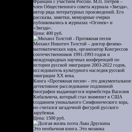
Франции с участием России. М.П. Петров –
член Общественного совета журнала «Звезда»,
автор ряда литературных произведений. Его
рассказы, заметки, мемуарные очерки
публиковались в журналах «Огонек» и
«Звезда».
Цена: 400 руб.
Михаил Никитич Толстой – доктор физико-
математических наук, организатор Конгрессов
соотечественников 1991-1993 годов и
международных научных конференций по
истории русской эмиграции 2003-2022 годов,
исследователь культурного наследия русской
эмиграции ХХ века.
Книга «Протяжная песня» - это документальное
детективное расследование подлинной
биографии выдающегося хормейстера Василия
Кибальчича, который стал знаменит в США
созданием уникального Симфонического хора,
но считался загадочной фигурой русского
зарубежья.
Цена: 1500 руб.
Это необычная книга. Это мозаика