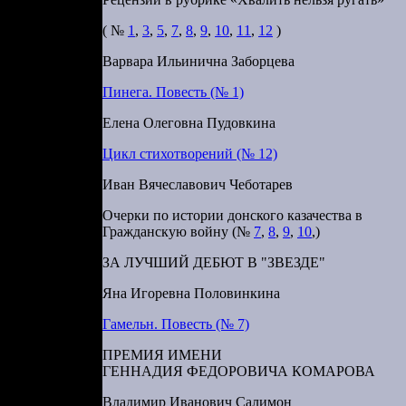
( №
1
,
3
,
5
,
7
,
8
,
9
,
10
,
11
,
12
)
Варвара Ильинична Заборцева
Пинега. Повесть (№ 1)
Елена Олеговна Пудовкина
Цикл стихотворений (№ 12)
Иван Вячеславович Чеботарев
Очерки по истории донского казачества в
Гражданскую войну (№
7
,
8
,
9
,
10
,)
ЗА ЛУЧШИЙ ДЕБЮТ В "ЗВЕЗДЕ"
Яна Игоревна Половинкина
Гамельн. Повесть (№ 7)
ПРЕМИЯ ИМЕНИ
ГЕННАДИЯ ФЕДОРОВИЧА КОМАРОВА
Владимир Иванович Салимон