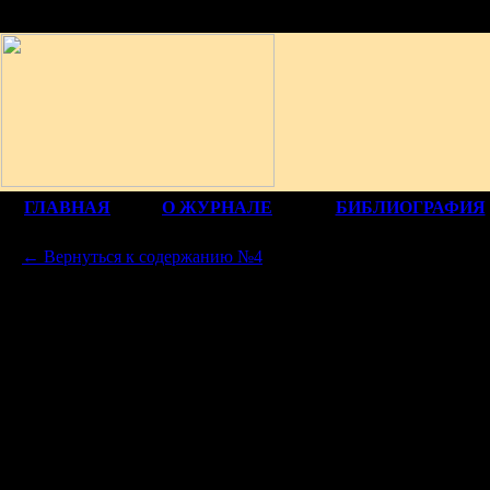
12+
ГЛАВНАЯ
О ЖУРНАЛЕ
БИБЛИОГРАФИЯ
← Вернуться к содержанию №4
П
ДЕ
*
*
*