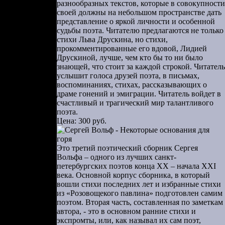
разнообразных текстов, которые в совокупности
своей должны на небольшом пространстве дать
представление о яркой личности и особенной
судьбы поэта. Читателю предлагаются не только
стихи Льва Друскина, но стихи,
прокомментированные его вдовой, Лидией
Друскиной, лучше, чем кто бы то ни было
знающей, что стоит за каждой строкой. Читатель
услышит голоса друзей поэта, в письмах,
воспоминаниях, стихах, рассказывающих о
драме гонений и эмиграции. Читатель войдет в
счастливый и трагический мир талантливого
поэта.
Цена: 300 руб.
Это третий поэтический сборник Сергея
Вольфа – одного из лучших санкт-
петербургских поэтов конца ХХ – начала XXI
века. Основной корпус сборника, в который
вошли стихи последних лет и избранные стихи
из «Розовощекого павлина» подготовлен самим
поэтом. Вторая часть, составленная по заметкам
автора, - это в основном ранние стихи и
экспромты, или, как называл их сам поэт,