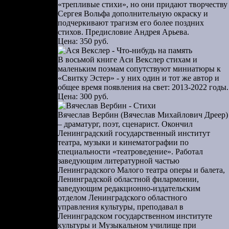
«трепливые стихи», но они придают творчеству
Сергея Вольфа дополнительную окраску и
подчеркивают трагизм его более поздних
стихов. Предисловие Андрея Арьева.
Цена: 350 руб.
В восьмой книге Аси Векслер стихам и
маленьким поэмам сопутствуют миниатюры к
«Свитку Эстер» - у них один и тот же автор и
общее время появления на свет: 2013-2022 годы.
Цена: 300 руб.
Вячеслав Вербин (Вячеслав Михайлович Дреер)
– драматург, поэт, сценарист. Окончил
Ленинградский государственный институт
театра, музыки и кинематографии по
специальности «театроведение». Работал
заведующим литературной частью
Ленинградского Малого театра оперы и балета,
Ленинградской областной филармонии,
заведующим редакционно-издательским
отделом Ленинградского областного
управления культуры, преподавал в
Ленинградском государственном институте
культуры и Музыкальном училище при