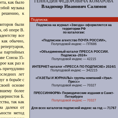
ГЕННАДИЯ ФЕДОРОВИЧА КОМАРОВА
ета, как было
Владимир Иванович Салимон
 собой музыка
у решению, к
Подписка:
зиторов были
Подписка на журнал «Звезда» оформляется на
территории РФ
 об опере В.
по каталогам:
дентству все
«Подписное агентство ПОЧТА РОССИИ»,
 как обычно,
Полугодовой индекс — ПП686
репертуаров,
«Объединенный каталог ПРЕССА РОССИИ.
ны партийных
Подписка–2024»
аве Союза 35-
Полугодовой индекс — 42215
рое как раз и
ИНТЕРНЕТ-каталог «ПРЕССА ПО ПОДПИСКЕ» 2024/1
ь причудливо
Полугодовой индекс — Э42215
оследних лет
«ГАЗЕТЫ И ЖУРНАЛЫ» группы компаний «Урал-
уг в борьбе с
Пресс»
своей основе
Полугодовой индекс — 70327
явшему более
ПРЕССИНФОРМ» Периодические издания в Санкт-
одернистов Б.
Петербурге
Полугодовой индекс — 70327
ства, так как
ма далеки от
Для всех каталогов подписной индекс на год — 71767
ьности метод