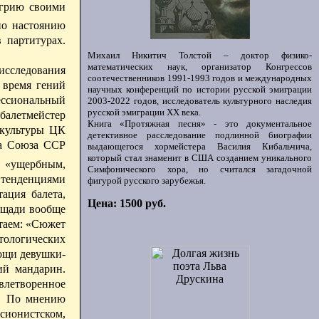
нгрию своими
по настоянию
 партитурах.
Михаил Никитич Толстой – доктор физико-
математических наук, организатор Конгрессов
 исследования
соотечественников 1991-1993 годов и международных
 время гений
научных конференций по истории русской эмиграции
фессиональный
2003-2022 годов, исследователь культурного наследия
русской эмиграции ХХ века.
 балетмейстер
Книга «Протяжная песня» - это документальное
 культуры ЦК
детективное расследование подлинной биографии
ра Союза ССР
выдающегося хормейстера Василия Кибальчича,
который стал знаменит в США созданием уникального
я «ущербным,
Симфонического хора, но считался загадочной
 тенденциями
фигурой русского зарубежья.
ация балета,
Цена: 1500 руб.
лощади вообще
таем: «Сюжет
тологических
мощи девушки-
ий мандарин.
овлетворенное
». По мнению
сионистском,