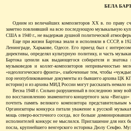
БЕЛА БАР
Одним из величайших композиторов XX
в
.
по
праву сч
заметно повлиявший на всю последующую музыкальную культу
США в 1940 г., не выдержав душной политической атмосферы 
Еще при жизни Бартока знали и исполняли в СССР, в 1929
Ленинграде, Харькове, Одессе. Его приезд был с интересо
директивы, определял культурную политику, и часть музык
Бартока ценили как выдающегося собирателя и знатока 
музыковедов и коллег-композиторов непривычностью мел
«идеологического фронта», озабоченные тем, чтобы «чуждые
пор неопубликованные документы из бывшего архива ЦК К
истории) и из архива МИД России могут рассказать немало 
Весна 1948 г. Сильно разрушенный в последнюю зиму вой
по восстановлению знаменитого концертного зала «Вигадо» 
почтить память вели­­ко­го композитора представительны
Организаторы конкурса питали уважение к русской музыкал
мощь северо-восточного соседа, все больше доминировавшег
исполнителей конкурс не мыслился. Приглашение для них б
посла, крупнейшего венгерского историка Дюлу Секфю. Муз