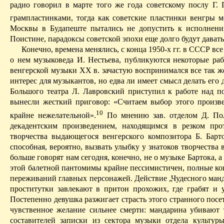
радио говорил в марте того же года советскому послу Г
грампластинками, тогда как советские пластинки венгры м
Москвы в Будапеште пытались не допустить к исполнени
Поистине, парадоксы советской эпохи еще долго будут дават
Конечно, времена менялись, с конца 1950-х гг. в С
ССР вс
е
о нем музыковеда И. Нестьева, публикуются некоторые ра
венгерской музыки XX в. зачастую воспринимался все так ж
интерес для музыкантов, но едва ли имеет смысл делать его
Большого театра Л. Лавровский приступил к работе над п
вынесли жесткий приговор: «Считаем выбор этого произв
10
крайне нежелательной».
П
о мнению зав. отделом Д. По
декадент­ским произведением, находящимся в резком пр
творчества выдающегося венгерского композитора Б. Барто
способная, вероятно, вызвать улыбку у знатоков творчеств
больше говорят нам сегодня, конечно, не о музыке Бартока, а 
этой балетной пантомимы крайне пессимистичен, полные ко
переживаний главных персонажей. Действие „Чудесного манд
проститутки завлекают в притон прохожих, где грабят и
Постепенно девушка разжигает страсть этого странного посе
чувственное желание сильнее смерти: мандарина убивают
составителей записки из сектора музыки отдела культур