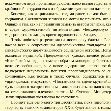
искаженном
виде
пропагандирующем идею всемогущества лю
крайностей натурализма в изображении чувственно патологи
Конечно, как и тринадцатью годами ранее, не мог быть
социализм. Составители записки не могли не признать, что 
Однако и там, как не преминули заметить авторы записки, к
в среде художественной интеллигенции. «Безудержную п
модернистского лагеря, ориентирующиеся на Запад».
Чтобы добиться разрешения на постановку балета в Бол
начала века к современным идеологическим стандартам. 
символистскую драму видимость социальной остроты. Попы
оказалась неудачной. Предложенное художественное реш
«Китайский мандарин заменен образом молодого рабочего, к
ножа ее сообщников, <...> новое содержание, навязанное 
подчеркнет несуразность попытки пропагандировать со с
сочинения». Как всегда в таких случаях, содержалась и
«принадлежит искусство»: «Постановка на сцене крупнейше
музыкального экспрессионизма, может вызвать, на наш взгляд
на стол главного идеолога партии М. Суслова. Министе
Запланированная постановка не состоялась.
Пройдут еще без малого три десятилетия, пока идеолог
творчеству великих композиторов XX в. будет зависеть тольк