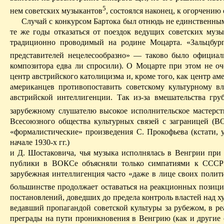
5
нем советских музыкантов
,
состоялся
наконец, к огорчению о
Случай с конкурсом Бартока был отнюдь не единственным 
те же годы отказаться от поездок ведущих советских муз
традиционно проводимый на родине Моцарта. «Зальцбург
представителей нецелесообразно» — таково было официаль
композитора едва ли спросили). О Моцарте при этом не о
центр австрийского католицизма и, кроме того, как центр а
американцев противопоставить
советскому культурному
вл
австрийской интеллигенции. Так из-за вмешательства гр
зарубежному слушателю высокое исполнительское мастерст
Всесоюзного общества культурных связей с заграницей (В
«формалистические» произведения С. Прокофьева (кстати,
начале 1930-х гг.)
и Д. Шостаковича, чья музыка исполнялась в Венгрии при
публики в ВОКСе объясняли только симпатиями к СССР и
зарубежная интеллигенция часто «даже в лице своих полит
большинстве продолжает оставаться на реакционных позици
постановлений, доведших до предела контроль властей над ху
ведавший пропагандой советской культуры за рубежом, в ре
преграды на пути проникновения в Венгрию (как и другие с