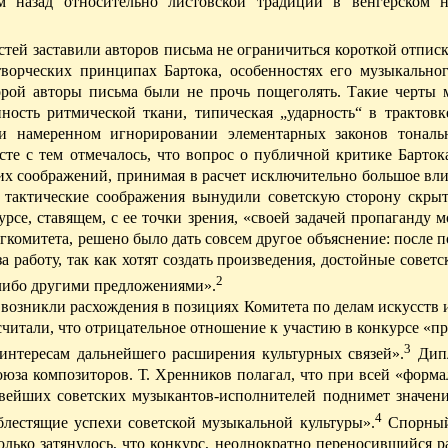
м назад относительно листовской традиции в венгерском 
стей заставили авторов письма не ограничиться короткой отпис
творческих принципах Бартока, особенностях его музыкальног
торой авторы письма
были
не прочь пощеголять. Такие черты 
нность ритмической ткани, типическая „ударность“ в трактов
и намеренном игнорировании элементарных законов тональ
те с тем отмечалось, что вопрос о публичной критике Барток
ких соображений, принимая в расчет исключительно большое вл
 тактические соображения вынудили совет­скую сторону скрыт
рсе, ставящем, с ее точки зрения, «своей задачей пропаганду
м
гкомитета, решено было дать совсем другое объяснение: после 
работу, так как хотят создать произведения, достойные советс
2
-либо другими предложениями».
 возникли расхождения в позициях Комитета по делам искусств
читали, что отрицательное отношение к участию в конкурсе «п
3
интересам дальнейшего расширения культурных связей».
Дипл
оюза композиторов. Т. Хренников полагал, что при всей «форм
ивейших советских музыкантов-исполнителей поднимет значени
4
блестящие успехи советской музыкальной культуры».
Спорный
лько затянулось, что конкурс, неоднократно переносившийся р