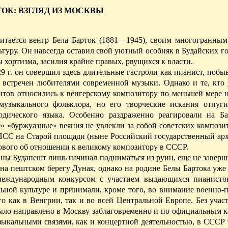
ТОК: ВЗГЛЯД ИЗ МОСКВЫ
итается венгр Бела Барток (1881—1945), своим многогранным
ру. Он навсегда оставил свой уютный особняк в Будайских го
хортизма, засилия крайне правых, рвущихся к власти.
 г. он совершил здесь длительные гастроли как пианист, побы
м встречен любителями современной музыки. Однако и те, кто 
антов относились к венгерскому
композитору
по меньшей мере н
музыкального фольклора, но его творческие искания отпуг
одического языка. Особенно раздраженно реагировали на Б
» «буржуазные» веяния не увлекли за собой советских компози
ПСС на Старой площади (ныне Российский государственный ар
нового об отношении к великому композитору в СССР.
ны Будапешт лишь начинал подниматься из руин, еще не завер
на пештском берегу Дуная, однако на родине Белы Бартока уж
м международным конкурсом с участием выдающихся пианистов
ьной культуре и принимали, кроме того, во внимание военно-
о как в Венгрии, так и во всей Центральной Европе. Без учас
ыло направлено в Москву заблаговременно и по официальным ка
ыкальными связями, как и концертной деятельностью, в СССР 