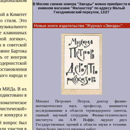
национальном
В Москве свежие номера "Звезды" можно приобрести в
книжном магазине "Фаланстер" по адресу Малый
Гнездниковский переулок, 12/27
кой в Комитет
о стиля. Это
Новые книги издательства "Журнал «Звезда»":
музыкального
ке клавишных
ной логики»,
а в советской
ияние Бартока
ь от венгров
одернистской
постановления
кого народа и
 и МИДа. В их
родиктовано в
Михаил Петрович Петров, доктор физико-
оматическое
математических наук, профессор, занимается
алистической»
исследованиями в области термоядерного синтеза,
е конкурса и
главный научный сотрудник Физико-технического
института им. А.Ф. Иоффе, лауреат двух
 вопрос был
Государственных премий в области науки и техники.
ади участия в
Автор более двухсот научных работ.