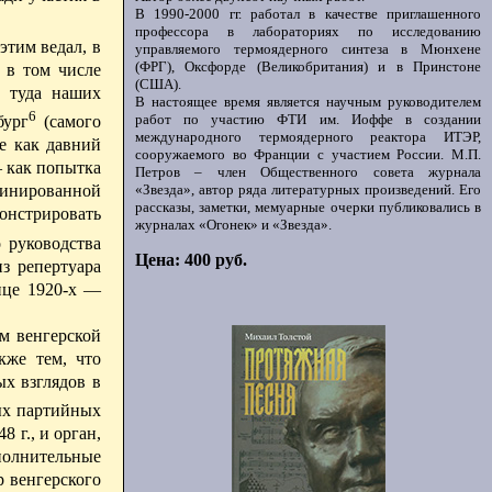
В 1990-2000 гг. работал в качестве приглашенного
профессора в лабораториях по исследованию
этим ведал, в
управляемого термоядерного синтеза в Мюнхене
(ФРГ), Оксфорде (Великобритания) и в Принстоне
 в том числе
(США).
ь туда наших
В настоящее время является научным руководителем
6
работ по участию ФТИ им. Иоффе в создании
бург
(самого
международного термоядерного реактора ИТЭР,
е как давний
сооружаемого во Франции с участием России. М.П.
— как попытка
Петров – член Общественного совета журнала
«Звезда», автор ряда литературных произведений. Его
финированной
рассказы, заметки, мемуарные очерки публиковались в
онстрировать
журналах «Огонек» и «Звезда».
о руководства
Цена: 400 руб.
з репертуара
нце 1920-х —
м венгерской
кже тем, что
х взглядов в
ых партийных
 г., и орган,
ополнительные
р венгерского