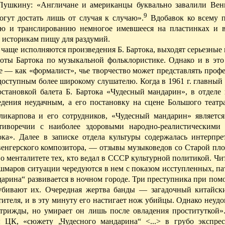
. Пушкину: «Англичане и американцы буквально завалили Ве
9
огут достать лишь от случая к случаю».
В
добавок ко всему 
ю и транслированию немногое имевшееся на пластинках и в
ь историкам пищу для раздумий.
 чаще исполняются произведения Б. Бартока, выходят серьезные
боты Бартока по музыкальной фольклористике. Однако и в это
е — как «формалист», чье творчество может представлять про
 доступным более широкому слушателю. Когда в 1961 г. главный
остановкой балета Б. Бартока «Чудесный мандарин», в отделе
едения неудачным, а его постановку на сцене Большого теат
ликарпова и его сотрудников, «Чудесный мандарин» являетс
отиворечии с наиболее здоровыми народно-реалистическими
ка». Далее в записке отдела культуры содер­жалась интерпрет
а венгерского композитора, — отзывы музыковедов со Старой п
о менталитете тех, кто веда
л в СССР
культурной политикой. Чи
шмаров ситуации чередуются в нем с показом исступленных, па
арина“ развивается в ночном городе. Три преступника при по
 убивают их. Очередная жертва банды — загадочный китайск
тителя, и в эту минуту его настигает нож убийцы. Однако неуд
 трижды, но умирает он лишь после овладения проституткой
ы ЦК, «сюжету „Чудесного мандарина“ <...> в грубо экспрес