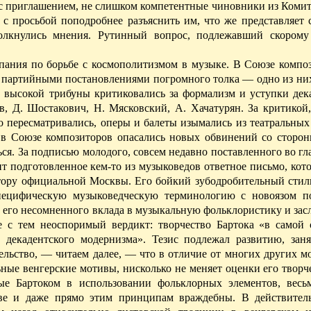
с приглашением, не слишком компетентные чиновники из Комит
 с просьбой поподробнее разъяснить им, что же представляет
столкнулись мнения. Рутинный вопрос, подлежавший скором
мпания по борьбе с космополитизмом в музыке. В Союзе компо
партийными постановлениями погромного толка — одно из них,
 высокой трибуны критиковались за формализм и уступки дека
Д. Шостакович, Н. Мясковский, А. Хачатурян. За критикой,
пересматривались, оперы и балеты изымались из театральных 
, в Союзе композиторов опасались новых обвинений со сторо
ься. За подписью молодого, совсем недавно поставленного во гл
т подготовленное кем-то из музыковедов ответное письмо, кото
тору официальной Москвы. Его бойкий зубодробительный стил
ецифическую музыковедческую терминологию с новоязом п
его несомненного вклада в музыкальную фольклористику и засл
 с тем неоспоримый вердикт: творчество Бартока «в самой 
 декадентского модернизма». Тезис подлежал развитию, зан
ельство, — читаем далее, — что в отличие от многих других м
ные венгерские мотивы, нисколько не меняет оценки его творче
ые Бартоком в использовании фольклорных элементов, весь
ове и даже прямо этим принципам враждебны.
В действител