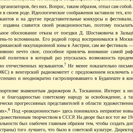
рганизаторов, без них. Вопрос, таким образом, отпал сам собой.
в своем роде. Идеологические соображения заставили тех, кто 
ыкантов и на другие представительные конкурсы и фестивали,
 издавна славится своей реакционностью, поэтому посылат
ное обоснование отказа от поездки Д. Шостаковича в Зальц
чень-то вспоминали. Его родной город воспринимался в Москв
мериканской оккупационной зоны в Австрии, сам же фестиваль 
иянию нечто свое, способное привлечь внимание самой ра
убой политики в который раз упускалась возможность продем
7
во отечественных музыкантов.
Н
е менее показательно письм
ОКС) в венгерский радиокомитет с предложением исключить и
 успешно и неоднократно гастролировавшего в Будапеште в ко
 хортизме знаменитым дирижером А. Тосканини. Интерес к ни
 благодарностью советскому народу за освобождение, а та
ически прогрессивных представителей в области художественны
8
ях».
П
од «реакционностью» здесь понималось неприятие нов
дожественным творчеством в СССР. На дворе был все тот же 1948
альности был озабочен главным образом тем, чтобы создать д
траны) того лучшего, что было в советской культуре. Директо