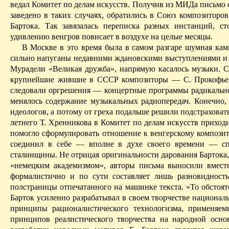
ведал Комитет по делам искусств. Получив из МИДа письмо 
заведено в таких случаях, обратились в Союз композиторов
Бартока. Так завязалась переписка разных инстанций, 
удивлению венгров повисает в воздухе на целые месяцы.
В Москве в это время была в самом разгаре шумная ка
сильно напуганы недавними ждановскими выступлениями и 
Мурадели «Великая дружба», напрямую касалось музыки. С
крупнейшие жившие в СССР композиторы — С. Прокофьев, 
следовали оргрешения — концертные программы радикально 
менялось содержание музыкальных радиопередач. Конечно
идеологов, а потому от греха подальше решили подстраховат
летнего Т. Хренникова в Комитет по делам иску
сств пр
иходи
помогло сформулировать отношение к венгерскому компози
соединил в себе — вполне в духе своего времени — сп
сталинщины. Не отрицая оригинальности дарования Бартока, 
«немецким академизмом», авторы письма выносили вместе
формалистично
и
по сути составляет лишь разновидность
полстраницы отпечатанного на машинке текста.
«То обстоят
Барток усиленно разрабатывал в своем творчестве националь
принципы рационали­стического технологизма, применяем
принципов реалистического творчества на народной осн