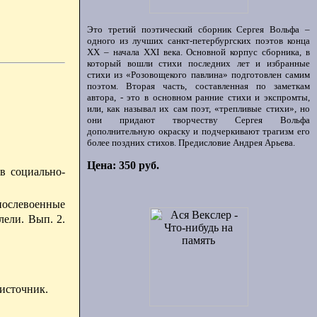
Это третий поэтический сборник Сергея Вольфа –
одного из лучших санкт-петербургских поэтов конца
ХХ – начала XXI века. Основной корпус сборника, в
который вошли стихи последних лет и избранные
стихи из «Розовощекого павлина» подготовлен самим
поэтом. Вторая часть, составленная по заметкам
автора, - это в основном ранние стихи и экспромты,
или, как называл их сам поэт, «трепливые стихи», но
они придают творчеству Сергея Вольфа
дополнительную окраску и подчеркивают трагизм его
более поздних стихов. Предисловие Андрея Арьева.
Цена: 350 руб.
ив социально-
 послевоенные
лели. Вып. 2.
 источник.