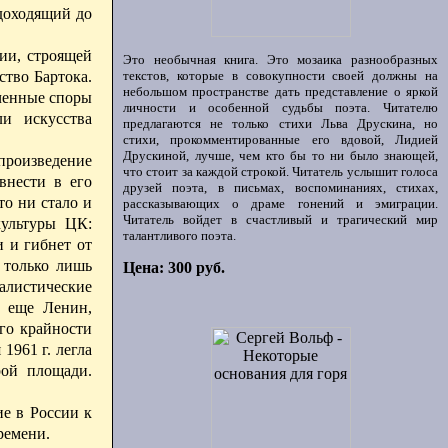
доходящий до
ии, строящей
Это необычная книга. Это мозаика разнообразных
ство Бартока.
текстов, которые в совокупности своей должны на
небольшом пространстве дать представление о яркой
оченные споры
личности и особенной судьбы поэта. Читателю
ли искусства
предлагаются не только стихи Льва Друскина, но
стихи, прокомментированные его вдовой, Лидией
Друскиной, лучше, чем кто бы то ни было знающей,
произведение
что стоит за каждой строкой. Читатель услышит голоса
внести в его
друзей поэта, в письмах, воспоминаниях, стихах,
то ни стало и
рассказывающих о драме гонений и эмиграции.
Читатель войдет в счастливый и трагический мир
культуры ЦК:
талантливого поэта.
и и гибнет от
 только лишь
Цена: 300 руб.
алистические
л еще Ленин,
о крайно­сти
1961 г. легла
рой площади.
е в России к
ремени.