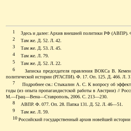
1
З
десь и далее: Архив внешней политики РФ (АВПР). Ф.
2
Т
ам же. Д. 52. Л. 42.
3
Т
ам же. Д. 53. Л. 45.
4
Т
ам же. Л. 79.
5
Т
ам же. Д. 52. Л. 22.
6
Записка председателя правления ВОКСа В. Кеме
политической истории (РГАСПИ). Ф. 17. Оп. 125. Д. 466. Л. 3
7
Подробнее см.: Стыкалин А. С. К вопросу об эффек
годы (из опыта пропагандистской работы в Австрии) // Росс
М.—Грац—Вена—Ставрополь, 2006. С. 213—230.
8
АВПР. Ф. 077. Оп. 28. Папка 131. Д. 52. Л. 46—51.
9
Т
ам же. Л. 59.
10
Российский государственный архив новейшей истории (Р