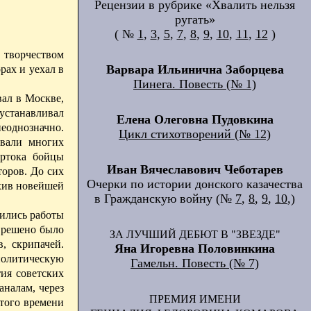
Рецензии в рубрике «Хвалить нельзя
ругать»
( №
1
,
3
,
5
,
7
,
8
,
9
,
10
,
11
,
12
)
 творчеством
Варвара Ильинична Заборцева
рах и уехал в
Пинега. Повесть (№ 1)
вал в Москве,
устанавливал
Елена Олеговна Пудовкина
еоднозначно.
Цикл стихотворений (№ 12)
ивали многих
артока бойцы
Иван Вячеславович Чеботарев
торов. До сих
Очерки по истории донского казачества
хив новейшей
в Гражданскую войну (№
7
,
8
,
9
,
10
,)
шились работы
е решено было
ЗА ЛУЧШИЙ ДЕБЮТ В "ЗВЕЗДЕ"
, скрипачей.
Яна Игоревна Половинкина
политическую
Гамельн. Повесть (№ 7)
тия советских
налам, через
ПРЕМИЯ ИМЕНИ
того времени