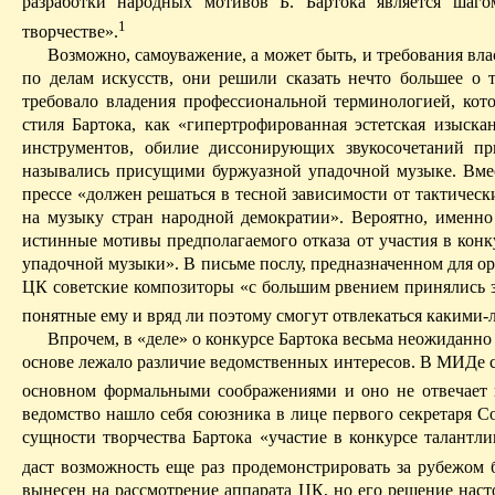
разработки народных мотивов Б. Бартока является шаго
1
творчестве».
Возможно, самоуважение, а может быть, и требования вла
по делам искусств, они решили сказать нечто большее о 
требовало владения профессиональной терминологией, ко
стиля Бартока, как «гипертрофированная эстетская изыска
инструментов, обилие диссонирующих звукосочетаний пр
назывались присущими
буржуазной упадочной
музыке. Вмес
прессе «должен решаться в тесной зависимости от тактичес
на музыку стран народной демократии». Вероятно, именно
истинные мотивы предполагаемого отказа от участия в конку
упадочной
музыки». В письме послу, предназначенном для ор
ЦК советские композиторы «с большим рвением принялись за 
понятные ему и вряд ли поэтому смогут отвлекаться какими
Впрочем, в «деле» о конкурсе Бартока весьма неожиданно
основе лежало различие ведомственных интересов. В МИДе с
основном формальными
соображениями
и оно не отвечает 
ведомство нашло себя союзника в лице первого секретаря С
сущности творчества Бартока «участие в конкурсе талантл
даст возможность еще раз продемонстрировать за рубежом 
вынесен на рассмотрение аппарата ЦК, но его решение насто