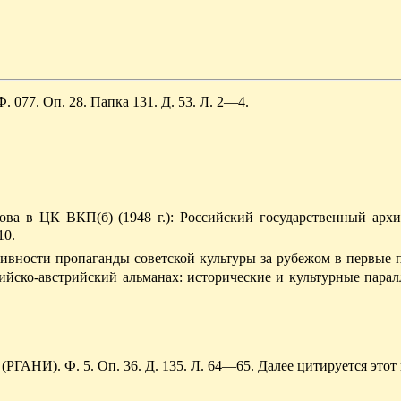
 077. Оп. 28. Папка 131. Д. 53. Л. 2—4.
нова в ЦК ВК
П(
б) (1948 г.): Российский государственный арх
10.
тивности пропаганды совет­ской культуры за рубежом в первые
ийско-австрийский альманах: исторические и культурные парал
ГАНИ). Ф. 5. Оп. 36. Д. 135. Л. 64—65. Далее цитируется этот