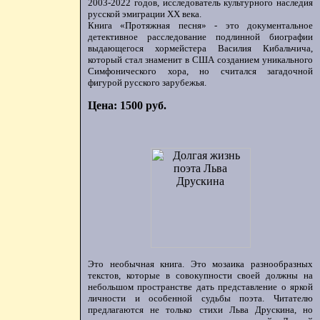
2003-2022 годов, исследователь культурного наследия
русской эмиграции ХХ века.
Книга «Протяжная песня» - это документальное
детективное расследование подлинной биографии
выдающегося хормейстера Василия Кибальчича,
который стал знаменит в США созданием уникального
Симфонического хора, но считался загадочной
фигурой русского зарубежья.
Цена: 1500 руб.
Это необычная книга. Это мозаика разнообразных
текстов, которые в совокупности своей должны на
небольшом пространстве дать представление о яркой
личности и особенной судьбы поэта. Читателю
предлагаются не только стихи Льва Друскина, но