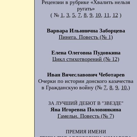
Рецензии в рубрике «Хвалить нельзя
ругать»
( №
1
,
3
,
5
,
7
,
8
,
9
,
10
,
11
,
12
)
Варвара Ильинична Заборцева
Пинега. Повесть (№ 1)
Елена Олеговна Пудовкина
Цикл стихотворений (№ 12)
Иван Вячеславович Чеботарев
Очерки по истории донского казачества
в Гражданскую войну (№
7
,
8
,
9
,
10
,)
ЗА ЛУЧШИЙ ДЕБЮТ В "ЗВЕЗДЕ"
Яна Игоревна Половинкина
Гамельн. Повесть (№ 7)
ПРЕМИЯ ИМЕНИ