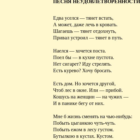
ПЕСНЯ НЕУДОВЛЕТВОРЕННОСТИ
Едва уселся — тянет встать,
А может, даже лечь в кровать.
Шагаешь — тянет отдохнуть,
Привал устроил — тянет в путь.
Наелся — хочется поста.
Поел бы — в кухне пустота.
Нет сигарет? Иду стрелять.
Есть
курево
? Хочу бросать.
Есть дом. Но хочется другой,
Чтоб лес в окне. Или — прибой.
Кошусь на женщин —
на
чужих —
И в панике бегу от них.
Мне б жизнь сменять
на
чью-нибудь:
Побыть цыганкою чуть-чуть.
Побыть ежом в лесу густом.
Бутылкою в кустах. Кустом.