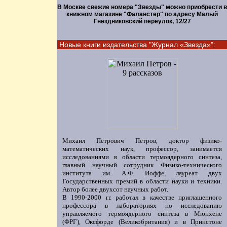
В Москве свежие номера "Звезды" можно приобрести в
книжном магазине "Фаланстер" по адресу Малый
Гнездниковский переулок, 12/27
Новые книги издательства "Журнал «Звезда»":
Михаил Петрович Петров, доктор физико-
математических наук, профессор, занимается
исследованиями в области термоядерного синтеза,
главный научный сотрудник Физико-технического
института им. А.Ф. Иоффе, лауреат двух
Государственных премий в области науки и техники.
Автор более двухсот научных работ.
В 1990-2000 гг. работал в качестве приглашенного
профессора в лабораториях по исследованию
управляемого термоядерного синтеза в Мюнхене
(ФРГ), Оксфорде (Великобритания) и в Принстоне