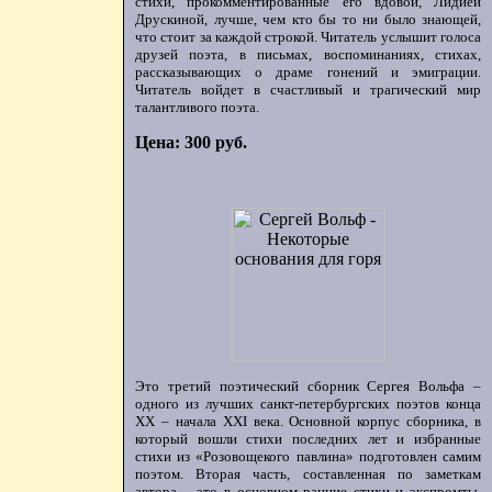
стихи, прокомментированные его вдовой, Лидией
Друскиной, лучше, чем кто бы то ни было знающей,
что стоит за каждой строкой. Читатель услышит голоса
друзей поэта, в письмах, воспоминаниях, стихах,
рассказывающих о драме гонений и эмиграции.
Читатель войдет в счастливый и трагический мир
талантливого поэта.
Цена: 300 руб.
Это третий поэтический сборник Сергея Вольфа –
одного из лучших санкт-петербургских поэтов конца
ХХ – начала XXI века. Основной корпус сборника, в
который вошли стихи последних лет и избранные
стихи из «Розовощекого павлина» подготовлен самим
поэтом. Вторая часть, составленная по заметкам
автора, - это в основном ранние стихи и экспромты,