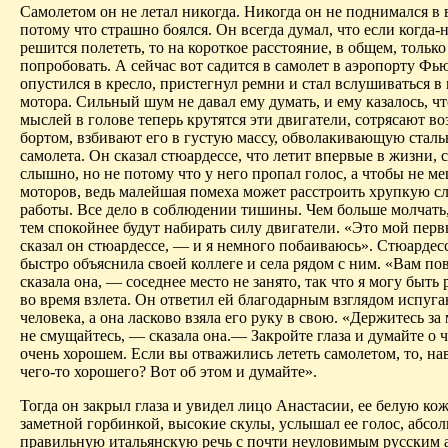
Самолетом он не летал никогда. Никогда он не поднимался в 
потому что страшно боялся. Он всегда думал, что если когда-
решится полететь, то на короткое расстояние, в общем, тольк
попробовать. А сейчас вот садится в самолет в аэропорту
Фью
опустился в кресло, пристегнул ремни и стал вслушиваться 
мотора. Сильный шум не давал ему думать, и ему казалось, чт
мыслей в голове теперь крутятся эти двигатели, сотрясают во
бортом, взбивают его в густую массу, обволакивающую стал
самолета. Он сказал стюардессе, что летит впервые в жизни, с
слышно, но
не
потому что у него пропал голос, а чтобы не м
моторов, ведь малейшая помеха может расстроить хрупкую с
работы. Все дело
в
соблюдении
тишины. Чем больше молчать,
тем спокойнее будут набирать силу двигатели. «Это мой пер
сказал он стюардессе, — и я немного побаиваюсь». Стюардесс
быстро объяснила своей коллеге и села рядом с ним. «Вам по
сказала она, — соседнее место не занято, так что я могу быть
во время взлета. Он ответил ей благодарным взглядом испуг
человека, а она ласково взяла его руку
в
свою. «Держитесь за 
не смущайтесь, — сказала она.— Закройте глаза и думайте о 
очень хорошем. Если вы отважились лететь самолетом, то, на
чего-то хорошего? Вот об этом и думайте».
Тогда он закрыл глаза и увидел лицо Анастасии, ее белую кожу
заметной горбинкой, высокие скулы, услышал ее голос, абсо
правильную итальянскую речь с почти неуловимым русским 