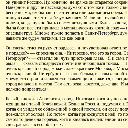
он увидит Россию. Ну, конечно, не зря же он старается сохран
Наверное, и другие пассажиры
думают
о том же и только с в
беспечными, якобы занятые чтением или ожиданием обеда. 
пищу в самолете, что за безумная идея! Увеличивать свой вес
полета, когда нужно быть совсем воздушными. Будь его воля,
бы за борт все эти припасы в металлических контейнерах —
опасный груз. Мне же нужно попасть в Санкт-Петербург, дум
давайте же будем легкими, все как один!
Он слегка стиснул руку стюардессы и почувствовал ответное
в порядке?» — спросила она. «Интересно, что это за город, С
Петербург?» — ответил он, чуть приоткрыв глаза. «Я и сама т
была, — сказала стюардесса почти извиняющимся тоном. — Г
очень красивый город, может, даже красивее Москвы, а Моск
очень красивой. Петербург называют белым, вы
слыхали
об э
моему, его строили итальянские каменщики, кажется, венеци
город каналов и мостов. Там есть река, кажется, даже две. И м
должно понравиться».
Белый, как кожа Анастасии, город. Никогда в жизни у него н
женщины с такой белой кожей. Белизна России, подумал он. 
когда он увидел ее обнаженной в своей постели, он сразу под
поежился от холода. Но потом, когда прикоснулся к ней, то по
самом-то деле она горячая, хотя и казалась вылепленной из сн
снег, растаяла в его объятьях.