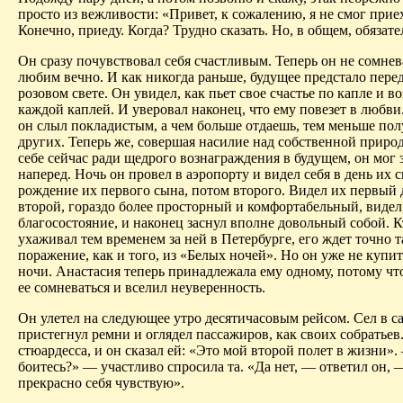
просто из вежливости: «Привет, к сожалению, я не смог приех
Конечно, приеду. Когда? Трудно сказать. Но, в общем, обязат
Он сразу почувствовал себя счастливым. Теперь он не сомнев
любим вечно. И как никогда раньше, будущее предстало пере
розовом свете. Он увидел, как пьет свое счастье по капле и в
каждой каплей. И
уверовал
наконец, что ему повезет в любви.
он слыл покладистым, а чем больше отдаешь, тем меньше пол
других. Теперь же, совершая насилие над собственной приро
себе сейчас ради щедрого вознаграждения в будущем, он мог 
наперед
. Ночь он провел в аэропорту и видел себя в день их 
рождение их первого сына, потом второго. Видел их первый 
второй, гораздо более просторный и комфортабельный, видел,
благосостояние,
и
наконец заснул вполне довольный собой. К
ухаживал тем временем за ней в Петербурге, его ждет точно т
поражение, как и того, из «Белых ночей». Но он уже не
купит
ночи. Анастасия теперь принадлежала ему одному, потому что
ее сомневаться и вселил неуверенность.
Он улетел на следующее утро десятичасовым рейсом. Сел в са
пристегнул ремни и оглядел пассажиров, как своих собратьев
стюардесса, и он сказал ей: «Это мой второй полет в жизни»
боитесь?» — участливо спросила та. «Да нет, — ответил он, 
прекрасно себя чувствую».