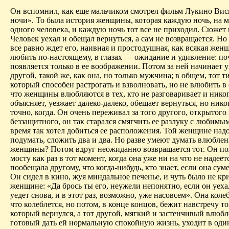
Он вспомнил, как еще мальчиком смотрел фильм
Лукино
Вис
ночи». То была история женщины, которая каждую ночь, на м
одного человека, и каждую ночь тот все не приходил. Сюжет 
Человек уехал и обещал вернуться, а сам не возвращается. Н
все равно ждет его, наивная и простодушная, как всякая же
любить по-настоящему, в глазах — ожидание и удивление: по
появляется только в ее воображении.
Потом за ней начинает 
другой, такой же, как она, но только мужчина; в общем, тот 
который способен растрогать и взволновать, но не влюбить в 
что женщины влюбляются в тех, кто не разговаривает и никог
объясняет, уезжает далеко-далеко, обещает вернуться, но нико
точно, когда.
Он очень переживал за того другого, открытого
беззащитного, он так старался смягчить ее разлуку с любимым
время так хотел добиться ее расположения. Той женщине над
подумать, сложить два и два. Но разве умеют думать влюбле
женщины? Потом вдруг неожиданно возвращается тот. Он по
мосту как раз в тот момент, когда она уже ни
на
что не надеет
пообещала другому, что когда-нибудь, кто знает, если она суме
Он сидел в кино, жуя миндальное печенье, и чуть было не кр
женщине: «Да брось ты его, неужели непонятно, если он уехал
уедет снова, и в этот раз, возможно, уже
насовсем
». Она коле
что колеблется, но потом, в конце концов, бежит навстречу т
который вернулся, а тот другой, мягкий и застенчивый влюб
готовый дать ей нормальную спокойную жизнь, уходит в оди