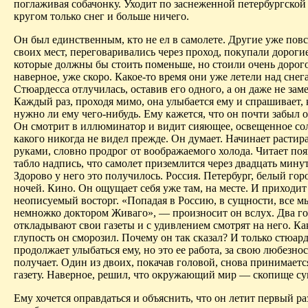
поглаживая собачонку. Уходит по заснеженной петербургской 
кругом только снег и больше ничего.
Он был единственным, кто не ел в самолете. Другие уже повс
своих мест, переговаривались через проход, покупали дороги
которые должны бы стоить поменьше, но стоили очень дорого
наверное, уже скоро. Какое-то время они уже летели над снег
Стюардесса отлучилась, оставив его одного, а он даже не заме
Каждый раз, проходя мимо, она улыбается ему и спрашивает, к
нужно ли ему чего-нибудь. Ему кажется, что он почти забыл о
Он смотрит в иллюминатор и видит сияющее, освещенное со
какого никогда не видел прежде. Он думает. Начинает растира
руками, словно продрог от воображаемого холода. Читает по
табло надпись, что самолет приземлится через двадцать минут
Здорово у него это получилось. Россия. Петербург, белый гор
ночей. Кино. Он ощущает себя уже там, на месте. И приходит
неописуемый восторг. «Попадая в Россию, в сущности, все м
немножко доктором Живаго», — произносит он вслух. Два г
откладывают свои газеты и с удивлением смотрят на него. К
глупость он
сморозил
. Почему он так сказал? И только стюар
продолжает улыбаться ему, но это ее работа, за свою любезно
получает. Один из двоих, покачав головой, снова принимаетс
газету. Наверное, решил, что окружающий мир —
скопище
су
Ему хочется оправдаться и объяснить, что он летит первый ра