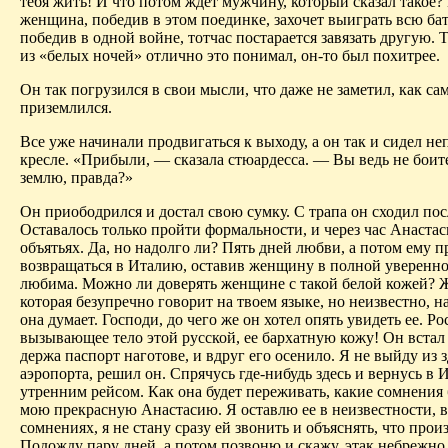
тебя жить! И что потом ждет мужчину, который сказал такое?
женщина, победив в этом поединке, захочет выиграть всю ба
победив в одной войне, тотчас постарается завязать другую. 
из «белых ночей» отлично это понимал, он-то был
похитрее
.
Он так погрузился в свои мысли, что даже не заметил, как са
приземлился.
Все уже начинали продвигаться к выходу, а он так и сидел н
кресле. «Прибыли, — сказала стюардесса. — Вы ведь не боит
землю, правда?»
Он приободрился и достал свою сумку. С трапа он сходил
пос
Оставалось только пройти формальности, и через час Анастаси
объятьях. Да, но надолго ли? Пять дней любви, а потом ему п
возвращаться в Италию, оставив женщину в полной уверенно
любима. Можно ли доверять женщине с такой белой кожей? 
которая безупречно говорит на твоем языке, но неизвестно, н
она думает. Господи, до чего же он хотел опять увидеть ее. Р
вызывающее тело этой русской, ее бархатную кожу! Он встал 
держа паспорт наготове, и вдруг его осенило. Я не выйду из 
аэ
ропорта, решил он. Спрячусь где-нибудь здесь и вернусь в
утренним рейсом. Как она будет переживать, какие сомнения 
мою прекрасную Анастасию. Я оставлю ее в неизвестности, в
сомнениях, я не стану сразу ей звонить и объяснять, что прои
Подожду пару дней, а потом позвоню и скажу,
этак
небрежно 