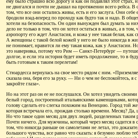
ему было страшно всю дорогу и как он подавлял
этот страх, н
не двигался и почти не дышал на протяжении всего рейса. В 
том, что все они остались живы, есть и его заслуга. Они себе
бродили взад-вперед по проходу как
будто
так и надо. В обще
хотели на без­опасность. Он один вынужден был думать за них
дело не только в том, что он хотел остаться в живых, а в том, 
аэропорту его ждет Анастасия, и кожа у нее такая белая, как с
А женщины с такой белой кожей у него не было никогда в жи
не понимает, нравится ли ему такая кожа, как у Анастасии. Но
это наверняка, потому что Рим — Санкт-Петербург — путеше
долгое, и если эта история будет иметь продолжение, то в бу
быть готовым к таким перелетам!
Стюардесса вернулась на свое место рядом с ним. «Приземля
сказала она, беря его за руку. — Ни о чем не беспокойтесь, я с
закройте глаза».
Но на этот раз он ее не послушался. Он хотел увидеть своими
белый город, построенный итальянскими каменщиками, кото
голову сделать его слегка похожим на Венецию. Город той 
которая встречала его, прождав столько времени. Месяц? Да, 
Но что такое один месяц для двух людей, разделенных таким 
Почти ничего. Для мужчины, который через месяц садится в с
том, что никогда раньше он самолетами не летал, это доказат
большого чувства, все
равно
что сказать: я безумно люблю теб