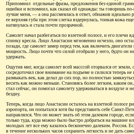
Припомнил
отдельные фразы, предложения без единой грам
ошибки и вспомнил, как сказал ей однажды: ты говоришь по
лучше меня, — а она рассмеялась в ответ, обнажив идеально 
ее верхняя губа при этом слегка вздернулась, тонкая кожа ещ
натянулась и стала почти прозрачной.
Самолет начал разбегаться по взлетной полосе, и его плечи в
спинку кресла. Лицо Анастасии мгновенно исчезло, оно остал
позади, где самолет замер перед тем, как включить двигатели
мощность. Лицо
почти
что силой отобрали у него, будто он н
удержать.
Ощутив миг, когда самолет всей
масссой
оторвался от земли, 
сосредоточил свое внимание на подъеме и силился теперь не 
размыкать век, как делал до сих пор, но полностью замкнуться
весить как можно меньше. Становясь более легким, каким он
стал сейчас, он помогал самолету удерживаться в воздухе и н
бездну.
Теперь, когда лицо Анастасии осталось на взлетной полосе р
аэропорта, он попытался хотя бы представить себе Санкт-Пете
направлялся. Что он может знать об этом далеком городе, если
только туда, куда можно было быстро добраться на машине ил
молодых лет все ему казалось бесконечно далеким. Россия. Ес
в течение нескольких часов сохранить легкость и не дать само