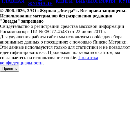
ГЛАВНАЯ
КНИГИ
БИБЛИОГРАФИЯ
КУП
ЖУРНАЛЕ
© 2006-2026, ЗАО «Журнал „Звезда”». Все права защищены.
Использование материалов без разрешения редакции
"Звезды" запрещено
Свидетельство о регистрации средства массовой информации
Роскомнадзора ПИ № ФС77-45485 от 22 июня 2011 г.
Для улучшения работы сайта мы используем cookie для сбора
анонимных данных о посещениях с помощью Яндекс.Метрики.
Эти данные используются только для статистики и не позволяют
идентифицировать вас. Продолжая пользоваться сайтом, вы
соглашаетесь на использование cookie.
Политика
конфиденциальности
.
Принять