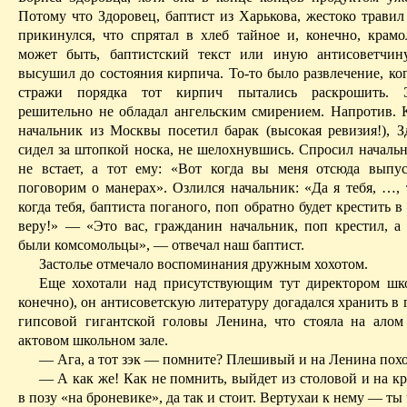
Потому что Здоровец, баптист из Харькова, жестоко травил
прикинулся, что спрятал в хлеб тайное и, конечно, крамо
может быть, баптист­ский текст или иную
антисоветчин
высушил до состояния кирпича. То‑то было развлечение, ко
стражи порядка тот кирпич пытались раскрошить. 
решительно не обладал ангельским смирением. Напротив. К
начальник из Москвы посетил барак (высокая ревизия!), З
сидел за штопкой носка, не шелохнувшись. Спросил начальн
не встает, а тот ему: «Вот когда вы меня отсюда выпус
поговорим о манерах». Озлился начальник: «Да я тебя, …, 
когда тебя, баптиста
поганого
, поп обратно будет крестить 
веру!» — «Это вас, гражданин начальник, поп крестил, а
были комсомольцы», — отвечал наш баптист.
Застолье отмечало воспоминания дружным хохотом.
Еще хохотали над присутствующим тут директором шк
конечно), он антисоветскую литературу догадался хранить в 
гипсовой гигантской головы Ленина, что стояла на алом
актовом школьном зале.
— Ага, а тот зэк — помните?
Плешивый
и на Ленина пох
— А как же! Как не помнить, выйдет из столовой и на к
в позу «на броневике», да так и стоит.
Вертухаи
к нему — ты ч