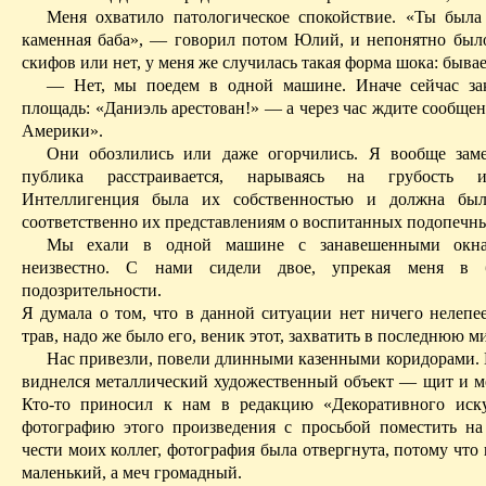
Меня охватило патологическое спокойствие. «Ты была
каменная баба», — говорил потом Юлий, и непонятно было
скифов или нет, у меня же случилась такая форма шока: бывае
— Нет, мы поедем в одной машине. Иначе сейчас за
площадь:
«Даниэль арестован!» — а через час ждите сообще
Америки».
Они обозлились или даже огорчились. Я вообще заме
публика расстраивается, нарываясь на грубость ин
Интеллигенция была их собственностью и должна был
соответственно их представлениям о воспитанных подопечн
Мы ехали в одной машине с занавешенными окн
неизвестно. С нами сидели двое, упрекая меня в 
подозрительности.
Я думала о том, что в данной ситуации нет ничего нелепее
трав, надо же было его, веник этот, захватить в последнюю м
Нас привезли, повели длинными казенными коридорами. 
виднелся
металлический художественный
объект — щит и м
Кто‑то приносил к нам в редакцию «Декоративного иск
фотографию этого произведения с просьбой поместить на
чести моих коллег, фотография была отвергнута, потому что
маленький, а меч громадный.