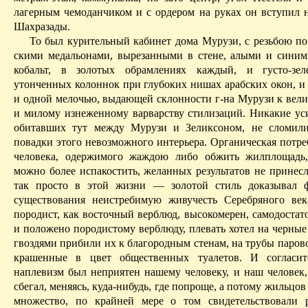
лагерным чемоданчиком и с ордером на руках он вступил 
Шахразады.
То был курительный кабинет дома Мурузи, с резьбою по 
скими медальонами, вырезанными в стене, алыми и синим
кобальт, в золотых обрамлениях каждый, и густо-зе
утонченных колоннок при глубоких нишах арабских окон, и 
и одной мелочью, выдающей склонности г‑на Мурузи к вели
и милому изнеженному варварству стилизаций.
Никакие ус
обитавших тут между Мурузи и Зеликсоном, не сломили
повадки этого невозможного интерьера. Органическая потре
человека, одержимого жаждою либо обжить жилплощадь,
можно более испакостить, желанных результатов не принесл
так просто в этой жизни — золотой стиль доказывал ф
существования неистребимую живучесть Серебряного ве
породист, как восточный верблюд, высокомерен, самодостато
и положено породистому верб­люду, плевать хотел на черны
гвоздями прибили их к благородным стенам, на трубы паров
крашенные в цвет общественных туалетов. И согласи
наплевизм был неприятен нашему человеку, и наш человек,
сбегал, меняясь, куда‑нибудь, где попроще, а потому жильцов
множество, по крайней
мере
о том свидетельствовали р