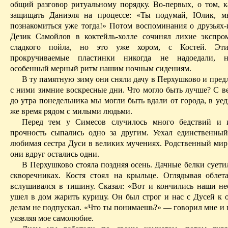
общий разговор ритуальному порядку. Во-первых, о том, к
защищать Даниэля на процессе: «Ты подумай, Юлик, м
познакомиться уже тогда!» Потом воспоминания о друзьях-
Дезик Самойлов в коктейль‑холле сочинял лихие экспро
сладкого
пойла
, но это уже хором, с Костей. Эти
прокручиваемые пластинки никогда не надоедали, 
особенный мерный ритм нашим ночным сидениям.
В ту памятную зиму они сняли дачу в Перхушково и пред
с ними зимние воскресные дни. Что могло быть лучше? С в
до утра понедельника мы могли быть вдали от города, в уе
же время рядом с милыми людьми.
Перед тем у Симесов
случилось много бедствий и 
прочность сыпались
одно за другим. Уехал единственный
любимая сестра Дуси в великих мучениях. Родственный мир 
они вдруг остались одни.
В Перхушково стояла поздняя осень. Дачные белки суети
скворечниках. Костя стоял на крыльце. Оглядывая облет
вслушивался в тишину. Сказал: «Вот и кончились наши не
ушел в дом жарить курицу. Он был строг и нас с Дусей к 
делам не подпускал. «Что ты понимаешь?» — говорил мне и 
уязвляя мое самолюбие.