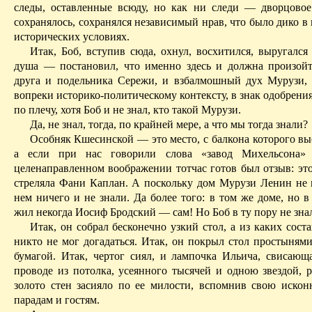
следы, оставленные всюду, но как ни следи — дворцовое
сохранялось, сохранялся независимый нрав, что было дико 
исторических условиях.
Итак, Боб, вступив сюда, охнул, восхитился, выругалс
душа — постановил, что именно здесь и должна произойт
друга и подельника Сережи, и взбалмошный дух Мурузи,
вопреки историко‑полити­ческому контексту, в знак одобрени
по плечу, хотя Боб и не знал, кто такой Мурузи.
Да, не знал, тогда, по крайней мере, а что мы тогда знали?
Особняк Кшесинской — это место, с балкона которого вы
а если при нас говорили слова «завод Михельсона
целенаправленном воображении тотчас готов был отзыв: это
стреляла Фани Каплан. А поскольку дом Мурузи Ленин не п
нем ничего и не знали. Да более того: в том же доме, но 
жил некогда Иосиф Бродский — сам! Но Боб в ту пору не знал
Итак, он собрал бесконечно узкий стол, а из каких сост
никто не мог догадаться. Итак, он покрыл стол простынями
бумагой. Итак, чертог сиял, и лампочка Ильича, свисаю
проводе из потолка, усеянного тысячей и одною звездой, р
золото стен засияло по ее милости, вспомнив свою иско
парадам и гостям.