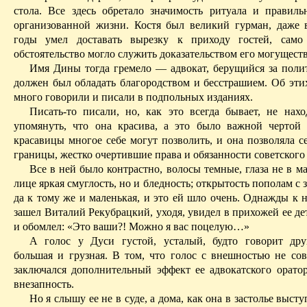
стола. Все здесь обретало значимость ритуала и правил
организованной жизни. Костя был великий гурман, даже 
годы умел доставать вырезку к приходу гостей, само
обстоятельство могло служить доказательством его могуществ
Имя Дины тогда гремело — адвокат, берущийся за полит
должен был обладать благородством и бесстрашием. Об этих
много говорили и писали в подпольных изданиях.
Писать-то писали, но, как это всегда бывает, не на
упомянуть, что она красива, а это было важной черто
красавицы многое себе могут позволить, и она позволяла с
границы, жест­ко очертившие права и обязанности советского 
Все в ней было контрастно, волосы темные, глаза не в ма
лице яркая смуглость, но и бледность; открытость пополам с з
да к тому же и маленькая, и это ей шло очень. Однажды к 
зашел Виталий Рекубрацкий, уходя, увидел в прихожей ее д
и обомлел: «Это
ваши
?! Можно я вас поцелую…»
А голос у Дуси густой, усталый, будто говорит дру
большая и грузная. В том, что голос с внешностью не сов
заключался дополнительный эффект ее адвокатского ораторс
внезапность.
Но я слышу ее не в суде, а дома, как она в застолье высту