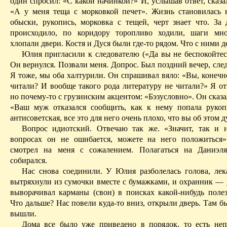
один спросил: «С какой начинкой?» И, услышав ответ, сказа
«А у меня теща с морковкой печет». Жизнь становилась
обыски, рукопись, морковка с тещей, черт знает что. За 
происходило, по коридору торопливо ходили, шаги мно
хлопали двери. Костя и Дуся были где‑то рядом. Что с ними 
Юлия пригласили к следователю («Да вы не беспокойтесь
Он вернулся. Позвали меня. Допрос. Был поздний вечер, след
Я тоже, мы оба
халтурили
. Он спрашивал вяло: «Вы, конечн
читали? И вообще такого рода литературу не читали?» Я от
но почему‑то с грузинским акцентом: «Бэзусловно». Он сказ
«Ваш муж отказался сообщить, как к нему попала рукоп
антисоветская, все это для него очень плохо, что вы об этом 
Вопрос
идиотский
. Отвечаю так же. «Значит, так и 
вопросах он не ошибается, можете на него положиться»
смотрел на меня с сожалением. Полагаться на Даниэл
собирался.
Нас снова соединили. У Юлия разболелась голова, лек
вытряхнули из сумочки вместе с бумажками, и охранник —
выворачивал карманы (свои) в поисках какой‑нибудь полез
Что дальше? Нас повели куда‑то вниз, открыли дверь. Там б
вышли.
Дома все было уже приведено в порядок, то есть неп