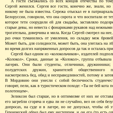
А гости съезжались со всех концов отечества по том
Сергей женился. Сергея все гости, конечно же, знали, но 
никому не была известна. Сережа отыскал ее в патриархаль
Белоруссии, говорили, что она сирота и что воспитали ее те
которое тети соорудили ей для свадьбы, заставляло подозр
старые девы, но невеста с фонариками рукавов над нежными
трогательна, доверчива и мила. Когда Сергей смотрел на нее,
раз очки туманились от умиления, но складку меж бровей
Может быть, для солидности, может быть, она улеглась на лб
во время долгих напряженных
допросов
да так и осталась при
Сергей был одним из «колокольчиков», издателей подпол
«Колокол». Сроки, данные за «Колокол», группа отбывала
лагерях. Они были студенты, отличники, дружинники; 
полудет­ских дружин, хранителей общественного п
насмотрелись бед, обид и несправедливостей, потому и зате
В Мордовию они унесли с собой беспечность студенчест
говорят, пели, как в туристиче­ском походе: «Ты не бей кота 
полотенцем».
Зеликсон был старше, но в оптимизме от них не отстава
его загребли сгоряча и едва ли не случайно, вел он себя без
до­просах, на суде и в лагере, но не допускал, чтобы об 
Героический образ был ему нестерпим, и он его (то есть се