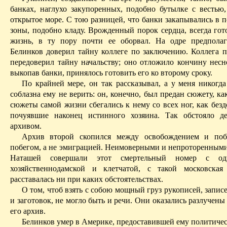
банках, наглухо закупоренных, подобно бутылке с вестью
открытое море. С тою разницей, что банки закапывались в 
зоны, подобно кладу. Врожденный порок сердца, всегда гот
жизнь, в ту пору почти ее оборвал. На одре предпола
Белинков до­ве­рил тайну коллеге по заключению. Коллега 
передоверил тайну начальству; оно отложило кончину несно
выкопав банки, принялось готовить его ко второму сроку.
По крайней мере, он так рассказывал, а у меня никогда
соблаз­на ему не верить: он, конечно, был предан сюжету, ка
сюжеты самой жизни сбегались к нему со всех ног, как без
почуявшие
наконец истинного хозяина. Так обстояло д
архивом.
Архив второй скопился между освобождением и поб
побегом, а не эмиграцией. Неимоверными и непроторенными
Наташей совершали этот смертельный номер с од
хозяйственнодамской и клетчатой,
с
такой московская
расставалась ни при каких обстоятельствах.
О том, чтоб взять с собою мощный груз рукописей, запис
и заготовок, не могло быть и речи. Они оказались разлучен
его архив.
Белинков умер в Америке, предоставившей ему политиче