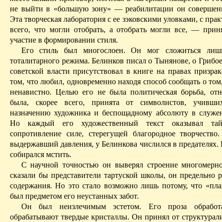
не выйти в «большую зону» — реабилитации он совершен
Эта творческая лаборатория с ее зэковскими уловками, с пра
всего, что могли отобрать, а отобрать могли все, — прин
участие в формировании стиля.
Его стиль был многослоен. Он мог сложиться лиш
тоталитарного режима. Белинков писал о Тынянове, о Грибое
советской власти присутствовал в книге на правах призрак
том, что любил, одновременно находя способ сообщать о том
ненавистно. Целью его не была политическая борьба, отн
была, скорее всего, принята от символистов, учивши
назначению художника и беспощадному абсолюту в служен
Но каждый его художественный текст оказывал тай
сопротивление силе, стерегущей благородное творчество.
выдержавший давления, у Белинкова числился в предателях.
собирался мстить.
С научной точностью он выверял строение многомерн
сказали бы представители тартуской школы, он предельно 
содержания. Но это стало возможно лишь потому, что «пл
был предметом его неустанных забот.
Он был неизлечимым эстетом. Его проза обработ
обрабатывают твердые кристаллы. Он принял от структурали