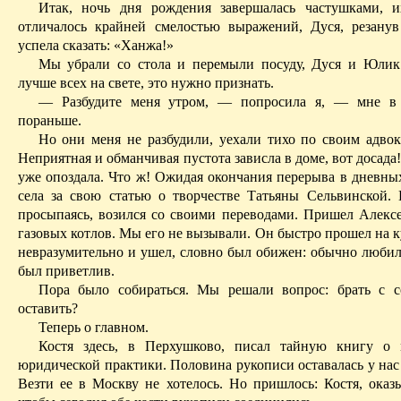
Итак, ночь дня рождения завершалась частушками, и
отличалось крайней смелостью выражений, Дуся, резанув
успела сказать: «Ханжа!»
Мы убрали со стола и перемыли посуду, Дуся и Юлик
лучше всех на свете, это нужно признать.
— Разбудите меня утром, — попросила я, — мне в
пораньше.
Но они меня не разбудили, уехали тихо по своим адвок
Неприятная и обманчивая пустота зависла в доме, вот досада
у
же опоздала. Что ж! Ожидая окончания перерыва в дневных
села за свою статью о творчестве Татьяны Сельвинской.
просыпаясь, возился со своими переводами. Пришел Алексе
газовых котлов. Мы его не вызывали. Он быстро прошел на 
невразумительно и ушел, словно был обижен: обычно люби
был приветлив.
Пора было собираться. Мы решали вопрос: брать с с
оставить?
Теперь о главном.
Костя здесь, в Перхушково, писал тайную книгу о 
юридиче­ской практики. Половина рукописи оставалась у нас
Везти ее в Москву не хотелось. Но пришлось: Костя, оказы