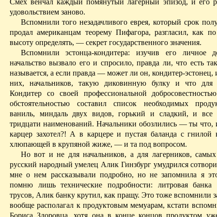
Смех венчал каждый помянутый лагерный эпизод, и его р
удовольствием заново.
Вспомнили того незадачливого еврея, который срок полу
продал американцам теорему Пифагора, разгласил, как по
высоту определять, — секрет государственного значения.
Вспомнили эстонца‑кондитера: изучив его личное де
начальство вызвало его и спросило, правда ли, что есть так
называется, а если правда — может ли он, кондитер‑эстонец, 
них, начальников, такую диковинную булку и что для 
Кондитер со своей профессиональной добросовестность
обстоятельностью составил список необходимых продук
ваниль, миндаль двух видов, горький и сладкий, и все 
тридцати наименований. Начальники обозлились — ты что, и
карцер захотел?! А в карцере и пустая баланда с гнилой 
хлюпающей в крупяной жиже, — и та под вопросом.
Но вот и не для начальников, а для лагерников, самых
русский народный умелец Алик Гинзбург умудрился сотвори
мне о нем рассказывали подробно, но не запомнила я эт
помню лишь технические подробности: литровая банка 
трусов, Алик банку крутил, как пращу. Это тоже вспомнили з
вообще располагал к продуктовым мемуарам,
кстати
вспомни
Бориса Здоровца, хотя она в конце концов продуктом уже