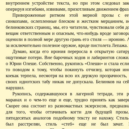
внутреннем устройстве текста, но при этом следовал зак
оперируя изгибами, извивами, прихотливым движением фраз
Привороженные ритмом этой мерной прозы с ее
синкопами, ослепленные блеском и жестким мерцанием, 
белинковских страниц, мы, его читатели, чувствовали себя
вещам ответственным и опасным, что‑нибудь вроде заговора
оценили в полной мере другую грань его стиля — иронию. А
за исключительно полезное оружие, вроде пистолета Лепажа.
Думаю, когда его ирония переросла в открытую сатиру
ощутимые потери. Вне барочных ходов и лабиринтов сложил
о Юрии Олеше. Собственно, рукопись «Олеши» и стала если
то поводом к тому, чтобы покинуть отчизну, которая ин
коекак терпела, несмотря на всю их дерзкую прозрачность,
своих
идиотских
табу никак не допускала. Белинков на
се
нарушил
.
Рукопись, содержавшуюся в лагерной тетради, эти р
маранах и о чем-то еще и еще, трудно принять как заве
Скорее она состоит из разномастных экзерсисов, предназн
для того, чтобы оттачивать когти для будущей прозы
пятидесятых аналогов подобному тексту не нахожу. Стил
был расстрелян, стиль «стеб» еще не был зачат. 