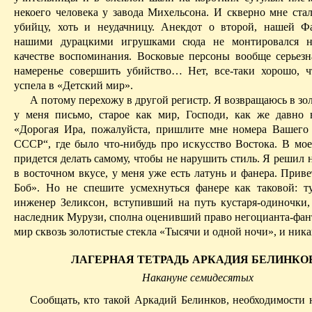
некоего человека у завода Михельсона. И скверно мне стал
убийцу, хоть и неудачницу. Анекдот о второй, нашей 
нашими
дурацкими
игрушками сюда не монтировался н
качестве воспоминания. Восковые персоны вообще серьезн
намеренье совершить убийство
… Н
ет, все‑таки хорошо, 
успела в «Детский мир».
А потому перехожу в другой регистр. Я возвращаюсь в зо
у меня письмо, старое как мир, Господи, как же давно 
«Дорогая Ира, пожалуйста, пришлите мне номера Вашег
СССР“, где было что‑нибудь про искусство Востока. В мое
придется делать самому, чтобы не нарушить стиль. Я решил 
в восточном вкусе, у меня уже есть латунь и фанера. Прив
Боб». Но не спешите усмехнуться фанере как таковой: т
инженер Зеликсон, вступивший на путь кустаря‑одиночки
наследник Мурузи, сполна оценивший право негоцианта‑фант
мир сквозь золотистые стекла «Тысячи и одной ночи», и ника
ЛАГЕРНАЯ ТЕТРАДЬ АРКАДИЯ БЕЛИНКО
Н
акануне семидесятых
Сообщать, кто такой Аркадий Белинков, необходимости н