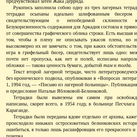
предчувствовал затеи Жака Деррида.
Рукопись заполнила собою одну из трех лагерных тетра
тетрадки осыпаны идеально шлифованным бисером е
свидетельствующим о непобедимой склонности к
Безукоризненность содержания для Аркадия состояла в прям
от совершенства графического облика строки.
Есть высшая и
том, чтобы в плену не описывать ужасов плена, но на
высокомерно их не замечать: о том, при каких обстоятельст
игра в грифельный бисер, свиде­тельствует лишь одно: ме
почти нет пропуска, как нет и полей, исписаны напрол
обложки — такова ценность бумаги, добытой
там
и
тогда
.
Те
кст вт
орой лагерной тетради, чисто литературоведчес
без иронического подвоха, опубликован в «Вопросах литера
1, 1994 год, — «Письмо из лагерной больницы». Публикация
и предисловие Натальи Яблоковой‑Белинковой.
Тетрадки были вывезены им самим при освобожде
написаны, скорее всего, в 1954 году, в больнице Песчлаг
Караганде.
Тетрадки были переданы вдове отдельно от архива, каже
происходило никаких остросюжетных белинковских истор
ошибиться, я только лишь расшифровщик его прекрасного и
почерка.