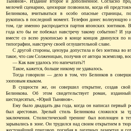
Тынянов». Издание второе и дополненное. Согласно пр
мелочей сценарию, цензорше позвонили, когда ей предстоял
Белинкова, вчитываться в особо опасные страницы, п
рукопись в последний момент. Телефон донес волнующую
том, где именно распродается партия японских зонтиков. 
года
кто бы не побежал
навстречу такому событию? И уц
вместе
со
всею рукописью в конце концов двинулся по н
типографии, навстречу своей оглушительной славе.
С другой стороны, цензура допустила и без зонтика во 
такое, что сам Солженицын, получив от автора экземпляр, во
— Как вам удалось это напечатать?!
Такое, кажется, больше никому не удавалось.
Тогда говорили — дело в том, что Белинков в соверше
эзоповым языком.
В сущности же, он совершил открытие, создав свой 
Белинкова. Об этом свидетельствует роман, изданны
шестидесятых, «Юрий Тынянов».
Ему было двадцать два года, когда он написал первый р
был арестован. Зрелый стиль Белинкова сложился за т
заключения. Стилистический тренинг был воплощен в тех
зарывались в зоне. Он трудился над своим открытием в тюр
жесточайший приговор, погибая в лагерных лазаретах и гот