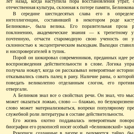
лет назад, когда наступила пора восстановления утрат, о
отечественная культура, склонная к потере памяти, Белинкова
В середине шестидесятых слава его в определе
интеллигенции, составившей в некотором роде каст
Белинкова», была велика. Его поразительная проза р
поклонению, академические знания — к трепетному 
почтенную, отчасти старомодную свою ученость он у
склонностью к эксцентрическим выходкам. Выходки ставил
и ниспровергателей в тупик.
Порой он шокировал современников, преданных идее ре
воспроизведения действительности в слове. Логика упр
получала нокаут, когда он рассказывал невероятные истори
отказывались совать палец в рану. Наличие раны, о которо
поведать великолепно отделанным слогом, его прот
отвергали.
А Белинков знал все о свойствах речи. Он знал, что мы
может оказаться ложью, слово — блажью, но безукоризнен
слово может материализоваться, вопреки популярному пр
служебной роли литературы в составе действительности.
Его жизнь охотно поддавалась невероятным повор
биографии его рукописей носят особый «белинковский» хара
Рукописи, созданные в лагере и, разумеется, тайно, б