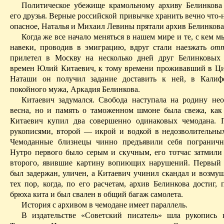
Политическое убежище крамольному архиву Белинкова
его друзья. Верные российской привычке хранить вечно что‑
опасное, Наталья и Михаил Левины прятали архив Белинкова
Когда же все начало меняться в нашем мире и те, с кем м
навеки, проводив в эмиграцию, вдруг стали наезжать
от
прилетел в Москву на несколько дней друг Белинковых
времен Юлий Китаевич, к тому времени проживавший в Ц
Наташи он получил задание доставить к ней, в Калиф
покойного мужа, Аркадия Белинкова.
Китаевич задумался. Свобода наступала на родину нео
весна, но и память о таможенном
шмоне
была свежа, как 
Китаевич купил два совершенно одинаковых чемодана. 
рукописями, второй — икрой и водкой в недозволительных
Чемоданные близнецы чинно предъявили себя пограничн
Нутро первого было серым и скучным, его тотчас затмили
второго, явившие картину вопиющих нарушений. Первый 
был задержан, уличен, а Китаевич учинил скандал и возмущ
тех пор, когда, по его расчетам, архив Белинкова достиг,
брюха кита и был свален в общий багаж самолета.
История с архивом в чемодане имеет параллель.
В издательстве «Советский писатель» шла рукопись