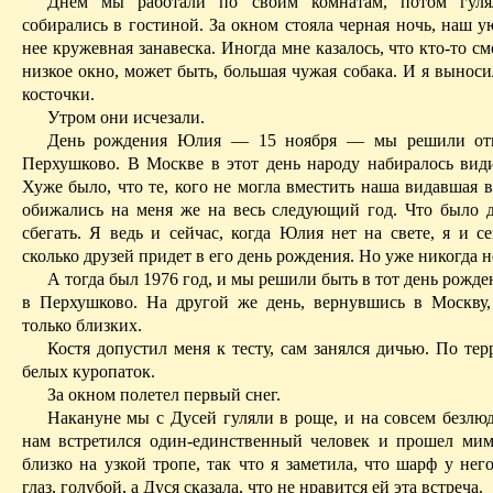
Днем мы работали по своим комнатам, потом гуля
собирались в гостиной. За окном стояла черная ночь, наш у
нее кружевная занавеска. Иногда мне казалось, что кто-то см
низкое окно, может быть, большая чужая собака. И я вынос
косточки.
Утром они исчезали.
День рождения Юлия — 15 ноября — мы решили отп
Перхушково. В Москве в этот день народу набиралось вид
Хуже было, что те, кого не могла вместить наша видавшая 
обижались на меня же на весь следующий год. Что было д
сбегать. Я ведь и сейчас, когда Юлия нет на свете, я и с
сколько друзей придет в его день рождения. Но уже никогда н
А тогда был 1976 год, и мы решили быть в тот день рожде
в Перхушково. На другой же день, вернувшись в Москву,
только
близких
.
Костя допустил меня к тесту, сам занялся дичью. По тер
белых куропаток.
За окном полетел первый снег.
Накануне мы с Дусей гуляли в роще, и
на совсем
безлюд
нам встретился один-единственный человек и прошел мим
близко на узкой тропе, так что я заметила, что шарф у нег
глаз, голубой, а Дуся сказала, что не нравится ей эта встреча.