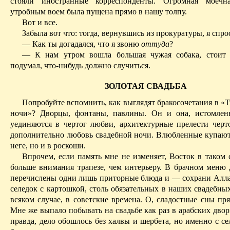
стояли иностранные корреспонденты. Огромная моеч
утробным воем была пущена прямо в нашу толпу.
Вот и все.
Забыла вот что: тогда, вернувшись из прокуратуры, я спро
— Как ты догадался, что я звоню
оттуда
?
— К нам утром вошла большая чужая собака, стоит 
подумал, что-нибудь должно случиться.
ЗОЛОТАЯ СВАДЬБА
Попробуйте вспомнить, как выглядят бракосочетания в «
ночи»? Дворцы, фонтаны, павлины. Он и она, истомлен
уединяются в чертог любви, архитектурные прелести черт
дополнительно любовь свадебной ночи. Влюбленные купаютс
неге, но и в роскоши.
Впрочем, если память мне не изменяет, Восток в таком 
больше внимания трапезе, чем интерьеру. В брачном меню 
перечислены одни лишь приторные блюда и — сохрани Алл
селедок с картошкой, столь обязательных в наших свадебных
всяком случае, в советские времена. О, сладостные сны пр
Мне же выпало побывать на свадьбе как раз в арабских дво
правда, дело обошлось без халвы и шербета, но именно с се