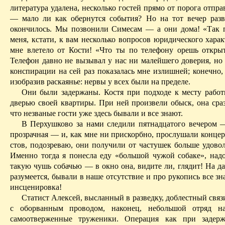
литература удалена, несколько гостей прямо от порога отпр
— мало ли как обернутся события? Но на тот вечер раз
окончилось. Мы позвонили Симесам — а они дома! «Так 
меня, кстати, к вам несколько вопросов юридического харак
мне влетело от Кости! «Что ты по телефону орешь откры
Телефон давно не вызывал у нас ни малейшего доверия, но 
конспирации на сей раз показалась мне излишней; конечно,
изобразив раскаянье: нервы у всех были на пределе.
Они были задержаны. Костя при подходе к месту работ
дверью своей квартиры. При ней произвели обыск, она сраз
что незваные гости уже здесь бывали и все знают.
В Перхушково за нами следили пятнадцатого вечером —
прозрачная — и, как мне ни прискорбно, прослушали концер
стов, подозреваю, они получили от частушек больше удовол
Именно тогда я понесла еду «большой чужой собаке», над
такую чушь собачью — в окно она, видите ли, глядит! На д
разумеется, бывали в наше отсутствие и про рукопись все зн
инсценировка!
Статист Алексей, высланный в разведку, доблестный свя
с оборванным проводом, наконец, небольшой отряд на
самоотверженные труженики. Операция как при задер