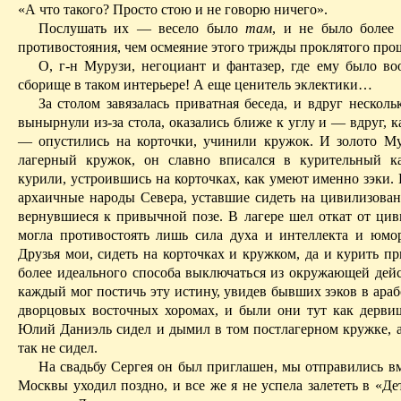
«А что такого? Просто стою и не говорю ничего».
Послушать их — весело было
там
, и не было более
противостояния, чем осмеяние этого трижды проклятого про
О, г‑н Мурузи, негоциант и фантазер, где ему было воо
сборище в таком интерьере! А еще ценитель эклектики…
За столом завязалась приватная беседа, и вдруг несколь
вынырнули из‑за стола, оказались ближе к углу и — вдруг, к
— опустились на корточки, учинили кружок. И золото М
лагерный кружок, он славно вписался в курительный к
курили, устроившись на корточках, как умеют именно зэки
архаичные народы Севера, уставшие сидеть на цивилизован
вернувшиеся к
привычной позе
. В лагере шел откат от ци
могла противостоять лишь сила духа и интеллекта и юмор
Друзья мои, сидеть на корточках и кружком, да и курить п
более идеального способа выключаться из окружающей дейс
каждый мог постичь эту исти­ну, увидев бывших зэков в араб
дворцовых восточных
хоромах, и были они тут как дервиш
Юлий Даниэль сидел и дымил в том постлагерном кружке, а
так не сидел.
На свадьбу Сергея он был приглашен, мы отправились вм
Москвы уходил поздно, и все же я не успела залететь в «Д