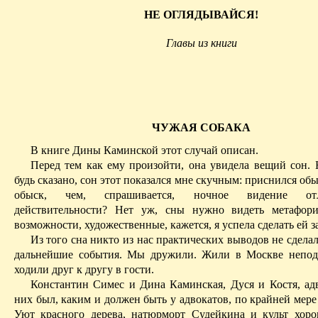
НЕ ОГЛЯДЫВАЙСЯ!
Главы из книги
ЧУЖАЯ СОБАКА
В книге Дины Каминской этот случай описан.
Перед тем как ему произойти, она увидела вещий сон. 
будь
сказано, сон этот показался мне скучным: приснился обы
обыск, чем, спрашивается, ночное видение от
действительности? Нет уж, сны нужно видеть метафори
возможности, художественные, кажется, я успела сделать ей з
Из того сна никто из нас практических выводов не сделал
дальнейшие события. Мы дружили. Жили в Москве непод
ходили
друг к другу в гости.
Константин Симес и Дина Каминская, Дуся и Костя, ад
них был, каким и должен быть у адвокатов, по крайней
мере
Уют красного дерева, натюрморт Судейкина и культ хор