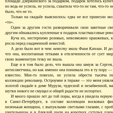
площади Дзержинского за подарком, подарок хотелось купит
но ведь не успела, не успела, схватила что‑то не там, что‑то н
было, что не то.
Только на свадьбе выяснилось: едва не все привезли м
«то».
Один за другим гости разворачивали свои заветные све
другим обнажались купленные в подарок пластмассовые рев
Куча их, нестерпимо розовых, невозможно оранжевых, 
росла перед озадаченной невестой.
А дело было вот в чем:
невесту звали Фаня Каплан
. И де
что она, воспитанная тетками в отвлеченности от сует мир
свою знаменитую тезку не знала.
Еще и в том было дело, что вышла она замуж за Сергея,
антисоветчика
, но как именно она понимала это в ту пору —
известно. Мне‑то повезло, не успела обрести тысяча 
коллекции револьвер. Остроумие в тираже — это меня уязвля
золотой свадьбе в доме Мурузи, чудесной и незабвенной, м
шутки никого не смущал и общей радости не испортил.
И много прошло лет до той поры, когда я увидела
первую
в Санкт‑Пе­тер­бурге, в составе коллекции восковых фи
низенькая женщина, с выпуклыми светлыми глазами, с проб
учительницы и в блеклой шали на коротких сутулых плеч