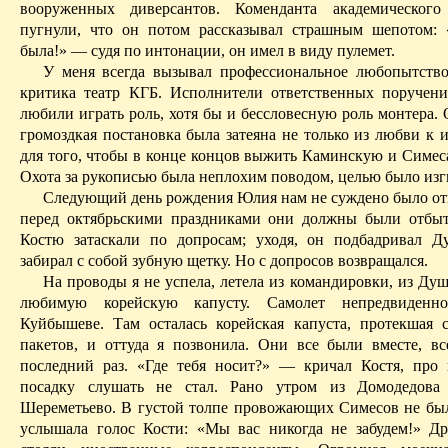
вооруженных диверсантов. Коменданта академического
пугнули, что он потом рассказывал страшным шепотом:
была!» — судя по интонации, он имел в виду пулемет.
У меня всегда вызывал профессиональное любопытство
критика театр КГБ. Исполнители ответственных поручени
любили играть роль, хотя бы и бессловесную роль монтера. 
громоздкая постановка была затеяна не только из любви к и
для того,
чтобы
в конце концов выжить Каминскую и Симеса 
Охота за рукописью была неплохим поводом, целью было изг
Следующий день рождения Юлия нам не суждено было отм
перед октябрьскими праздниками они должны были отбыт
Костю затаскали по допросам; уходя, он подбадривал 
забирал с собой зубную щетку. Но с допросов возвращался.
На проводы я не успела, летела из командировки, из Душ
любимую корейскую капусту. Самолет непредвиденн
Куйбышеве. Там осталась корейская капуста, протекшая с
пакетов, и оттуда я позвонила. Они все были вместе, в
последний раз. «Где тебя носит?» — кричал Костя, пр
посадку слушать не стал. Рано утром из Домодедова
Шереметьево. В густой толпе провожающих Симесов не был
услышала голос Кости: «Мы вас никогда не забудем!» Д