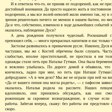
И я ответила что-то, не приняв ее подозрений, как не при
достойный
внимания. Да просто надоело жить в постоянном
подозрении, а мы все волей-неволей жили именно так, ну и 
зрения решительно ничего не меняли в нашем бытии, но ме
Да и что, собственно, изменило в ходе дальнейших событий э
оказалось, наблюдение Дуси?
А день рождения получился чудесный. Роскошный 
превзошел себя, — много прекрасных напитков и нас только 
Застолье развивалось в привычном русле. Наконец Дуся 
частушки, мы же с Костей обречены были слушать. Час
слабо­стью, вполне простительной, не
простила я им тол
однажды стали
петь при Наталье Гутман. Она была беременн
и вежливо улыбалась. По дороге домой я объявила, что
кончилось, ладно при мне, но петь при Наташе Гутман
добродушен: «А в чем дело? Мы же не играли при ней на в
«Да от вашего пения она могла родить», — с пафосом заявил
оказалось. Наталья родила на рассвете. Наших певцо
вдохновило, они принялись обсуждать, как они смо
роженицам за скромное вознаграждение, в случае если 
работы. Забегая вперед, скажу: без работы им предстояло 
скоро.