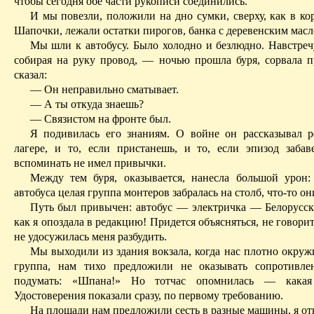
чтобы сегодня обе части рукописи соединились.
И мы повезли, положили на дно сумки, сверху, как в ко
Шапочки, лежали остатки пирогов, банка с деревенским масл
Мы шли к автобусу. Было холодно и безлюдно. Навстреч
собирая на руку провод, — ночью прошла буря, сорвала 
сказал:
— Он неправильно сматывает.
— А ты откуда знаешь?
— Связистом на фронте был.
Я подивилась его знаниям. О войне он рассказывал р
лагере, и то, если пристанешь, и то, если эпизод забав
вспоминать не имел привычки.
Между тем буря, оказывается, нанесла большой урон:
автобуса целая группа монтеров забралась на столб, что‑то о
Путь был привычен: автобус — электричка — Белорусск
как я опоздала в редакцию! Придется объясняться, не говорит
не удосужилась меня разбудить.
Мы выходили из здания вокзала, когда нас плотно окруж
группа, нам тихо предложили не оказывать сопротивле
подумать: «
Шпана
!» Но тотчас опомнилась — как
Удостоверения показали сразу, по первому требованию.
На площади нам предложили сесть в разные машины, я отк