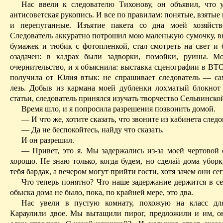
Нас ввели к следователю Тихонову, он объявил, что 
антисоветская рукопись. И все по правилам: понятые, взятые
и перепуганные. Изъятие пакета со дна моей хозяйств
Следователь аккуратно
потрошил мою маленькую сумочку, в
бумажек и тюбик с фотопленкой, стал смотреть на свет и 
озадачен: в кадрах были задворки, помойки, руины
. Мо
очернительство, и я объяснила: выставка сценографии в ВТО
получила от Юлия втык: не спрашивает следователь — са
лезь. Добыв из кармана моей дубленки лохматый блокнот
статьи, следователь принялся изучать творчество Сельвинско
Время шло, и я попросила разрешения позвонить домой.
— И что же, хотите сказать, что звоните из кабинета следо
— Да не беспокойтесь, найду что сказать.
И он разрешил.
— Привет, это я. Мы задержались из‑за моей чертовой с
хорошо. Не знаю только, когда будем, но сделай дома уборк
тебя бардак, а вечером могут прийти гости, хотя зачем они сег
Что теперь понятно? Что наше задержание держится в сек
обыска дома не было, пока, по крайней мере, это два.
Нас
увели в пустую
комнату, похожую на класс для
Караулили двое. Мы вытащили пирог, предложили и им, он