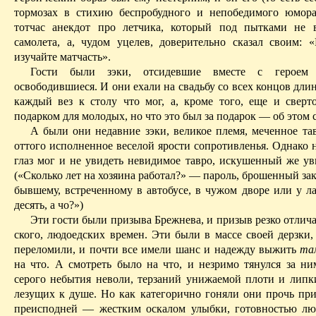
тормозах в стихию беспробудного и непобедимого юмора
тотчас анекдот про летчика, который под пытками не 
самолета, а, чудом уцелев, доверительно сказал своим: «
изучайте матчасть».
Гости были зэки, отсидевшие вместе с герое
освободившиеся. И они ехали на свадьбу со всех концов дли
каждый вез к столу что мог, а, кроме того, еще и сверт
подарком для молодых, но что это был за подарок — об этом 
А были они недавние зэки, великое племя, меченное та
оттого исполненное веселой ярости сопротивленья. Однако
глаз мог и не увидеть невидимое тавро, искушенный же уви
(«Сколько лет на хозяина работал?» — пароль, брошенный з
бывшему, встреченному в автобусе, в чужом дворе или у ла
десять, а чо?»)
Эти гости были призыва Брежнева, и призыв резко отлича
ского, людоедских времен.
Эти были в массе своей дерзки,
переломили, и почти все имели шанс и надежду выжить
та
на что. А смотреть было
на
что, и незримо тянулся за
ни
серого небытия неволи, терзаний унижаемой плоти и липк
лезущих к душе. Но как категорично гоняли они прочь при
преисподней — жестким оскалом улыбки, готовностью л