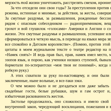
мерзость
той
жизни уничтожить, расстрелять смехом, ироние
За что отсидели они свои годы? За преступления против
режима, истинные и мнимые, за действия, за жесты, соверш
За смутные раздумья, за размышления, рожденные бесс
рядом с опасным собеседником — радиоприемником, вещ
грохот и вой глушилок «голосами» Америки и Англии о с
жизни. Эти смутные раздумья и размышления, успевшие ил
сформироваться в четкую мысль, в переводе на языки мира зв
все спокойно в Датском королевстве».
(Помню, против это
цитаты в моем журнальном тексте о театре редактор на п
«Намек снять!» И ведь прав был, прав, намек имел место, 
эзопов язык, и порою, как ученики низших ступеней,
бывал
бормотали по‑эсперантски «моя твоя не понимай», когда н
робкую руку.)
А этих схватили за руку по‑настоящему, и они были
заключенные, ныне вольные, и все‑таки зэки.
О чем можно было и не догадаться или даже забыть 
свадебные гости, белые рубашки, шум и гам острот и,
избыточная раскованность жестов.
Застолье продолжалось, оно сложилось и имело свой
внутренний закон, чередующий восклицания, пожелания и 