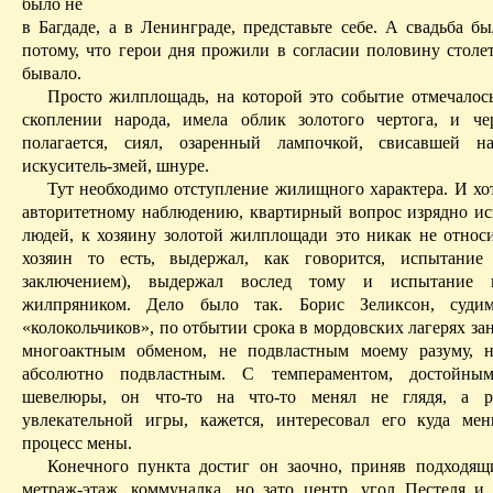
было не
в Багдаде, а в Ленинграде, представьте себе. А свадьба б
потому, что герои дня прожили в согласии половину столет
бывало.
Просто жилплощадь, на которой это событие отмечалос
скоплении народа, имела облик золотого чертога, и че
полагается, сиял, озаренный лампочкой, свисавшей н
искуситель‑­змей, шнуре.
Тут необходимо отступление жилищного характера. И хот
авторитетному наблюдению, квартирный вопрос изрядно и
людей, к хозяину золотой жилплощади это никак не относи
хозяин то есть, выдержал, как говорится, испытание
заключением), выдержал вослед тому и испытание 
жилпряником. Дело было так. Борис Зеликсон, суд
«колокольчиков», по отбытии срока в мордовских лагерях з
многоактным обменом, не подвластным моему разуму, н
абсолютно подвластным
. С темпераментом, достойны
шевелюры, он
что‑то
на что‑то менял не глядя, а ре
увлекательной игры, кажется, интересовал его куда ме
процесс мены.
Конечного пункта достиг он заочно, приняв подходящ
метраж‑этаж, коммуналка, но зато центр, угол Пестеля и