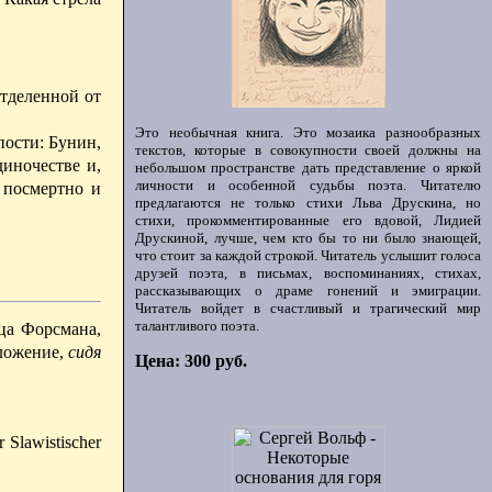
отделенной от
Это необычная книга. Это мозаика разнообразных
пости:
Бунин,
текстов, которые в совокупности своей должны на
диночестве и,
небольшом пространстве дать представление о яркой
личности и особенной судьбы поэта. Читателю
 посмертно и
предлагаются не только стихи Льва Друскина, но
стихи, прокомментированные его вдовой, Лидией
Друскиной, лучше, чем кто бы то ни было знающей,
что стоит за каждой строкой. Читатель услышит голоса
друзей поэта, в письмах, воспоминаниях, стихах,
рассказывающих о драме гонений и эмиграции.
Читатель войдет в счастливый и трагический мир
талантливого поэта.
мца Форсмана,
дложение,
сидя
Цена: 300 руб.
 Slawistischer