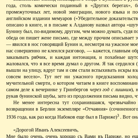
года, столь комически поданный в «Других берегах», б
промежуточных лет, новой эмиграции, нового языка и по
английском издании мемуаров («Убедительное доказательств
описано в книге, и в письме к Алданову назвал автора «ш
Бунину был, по-видимому, другим, чем можно думать, судя п
обеда он пишет жене письмо,
где
между прочим описывает эт
— явился в нос говорящий Бунин и, несмотря на ужасное мое
нас совершенно не клеился разговор, — кажется, главным об
заказывать рябчик, и каждая интонация, и похабные шут
жаловался, что я все время думал о другом. Я так сердился (
вышли на улицу, вдруг там и сям стали вспыхивать искры вз
совсем весело
».
Тут нет ни ужасного предсказания хол
мучительной смерти, о котором читаем в книге воспоминаний
самом деле к вечеринке у Гринбергов
через год с лишним
),
рукав бунинской шубы, зато из
продолжения письма видно, чт
Не менее интересна тут сохранившаяся, чрезвычайн
возвращении в Берлин экземпляре «Отчаяния» (сочиненного
3
1936 года, как раз когда Набоков еще был в Париже)
. Вот о
«Дорогой Иванъ Алексеевичъ,
Мне было очень, очень хорошо съ Вами въ Париже, но еще 