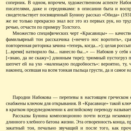
соперник.
В одном, впрочем, художественном аспекте Набо
писателями, даже и середняками: в описании быта и воспр
свидетельствует посвященный Бунину рассказ «Обида» (193
же не только прекрасно знал все это из первых рук, но тр
речью, отчасти по примеру Толстого.
Множество специфических черт «Красавицы» — качество 
фамильярный тон рассказчика («нечего нос воротить», ср
повторенная риторика зачина «теперь, когда...»); целая россы
[...время] натворило бы... нанесло бы...»
— Набоков у
себя
и
[«знаю, да не скажу»] длинным тире); трюмный пустогруз по
шепчет ей на ухо «маленькую подробность»: вероятно, ту, ч
наконец, осевшая на всем тонкая пыльца грусти, да и самое 
Пародии Набокова — перепевы в настоящем греческом с
снабжены ключом для открывания. В «Красавице» такой ключ
в кратком предуведомлении к английскому переводу называ
Рассказы Бунина композиционно почти всегда незамкну
длинного хлебного батона жизни. Эта отворенность конца, 
закатный тон, печально звучащий и после того, как про