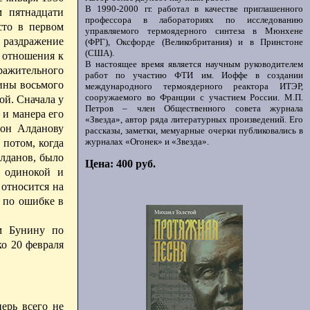
В 1990-2000 гг. работал в качестве приглашенного
м пятнадцати
профессора в лабораториях по исследованию
сто в первом
управляемого термоядерного синтеза в Мюнхене
е раздражение
(ФРГ), Оксфорде (Великобритания) и в Принстоне
(США).
 отношения к
В настоящее время является научным руководителем
дражительного
работ по участию ФТИ им. Иоффе в создании
ины восьмого
международного термоядерного реактора ИТЭР,
сооружаемого во Франции с участием России. М.П.
ой. Сначала у
Петров – член Общественного совета журнала
 и манера его
«Звезда», автор ряда литературных произведений. Его
 он Алданову
рассказы, заметки, мемуарные очерки публиковались в
журналах «Огонек» и «Звезда».
 потом, когда
Алданов, было
Цена: 400 руб.
 одинокой и
 относится на
 по ошибке в
ом Бунину по
о 20 февраля
ерь всего не