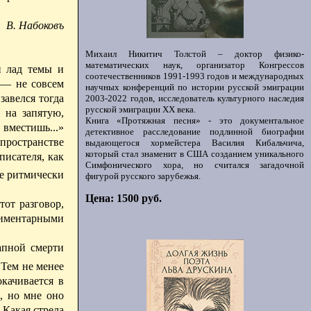
В. Набоковъ
Михаил Никитич Толстой – доктор физико-
математических наук, организатор Конгрессов
й лад темы и
соотечественников 1991-1993 годов и международных
 — не совсем
научных конференций по истории русской эмиграции
завелся тогда
2003-2022 годов, исследователь культурного наследия
русской эмиграции ХХ века.
 на запятую,
Книга «Протяжная песня» - это документальное
 вместишь...»
детективное расследование подлинной биографии
пространстве
выдающегося хормейстера Василия Кибальчича,
который стал знаменит в США созданием уникального
писателя, как
Симфонического хора, но считался загадочной
же ритмически
фигурой русского зарубежья.
Цена: 1500 руб.
тот разговор,
иментарными
апной смерти
 Тем не
менее
качивается в
е, но мне оно
 Какая стрела