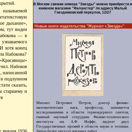
ткрытий.
В Москве свежие номера "Звезды" можно приобрести в
книжном магазине "Фаланстер" по адресу Малый
 называемой
Гнездниковский переулок, 12/27
етатекстовую
ое дыхание»,
Новые книги издательства "Журнал «Звезда»":
м, тут виден
Набокова — в
 узнаваемого
И хотя конец
ела Набокова?
 «Красавицы»
нчил.
Набоков
и, написанной
ь в подлунном
тати сказать,
ом старшему и
тя
Михаил Петрович Петров, доктор физико-
математических наук, профессор, занимается
исследованиями в области термоядерного синтеза,
главный научный сотрудник Физико-технического
института им. А.Ф. Иоффе, лауреат двух
Государственных премий в области науки и техники.
е
января 1936
Автор более двухсот научных работ.