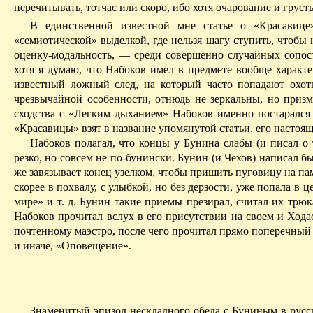
перечитывать, тотчас или скоро, ибо хотя очарование и груст
В единственной известной мне статье о «Красавице
«семиотической» выделкой, где нельзя шагу ступить, чтоб
оценку-модальность, — среди совершенно случайных сопос
хотя я думаю, что Набоков имел в предмете вообще характе
известный ложный след, на который часто попадают охот
чрезвычайной особенности, отнюдь не зеркальны, но призм
сходства с «Легким дыханием» Набоков именно постарался
«Красавицы» взят в название упомянутой статьи, его настоящ
Набоков полагал, что концы у Бунина слабы (и писал о
резко, но совсем не по-бунински. Бунин (и Чехов) написал б
же завязывает конец узелком, чтобы пришить пуговицу на пам
скорее в похвалу, с улыбкой, но без дерзости, уже попала в
мире» и т. д. Бунин такие приемы презирал, считал их трюк
Набоков прочитал вслух в его присутствии на своем и Хода
почтенному маэстро, после чего прочитал прямо поперечный Бу
и иначе, «Оповещение».
Знаменитый эпизод нескладного обеда
с Буниным в русс