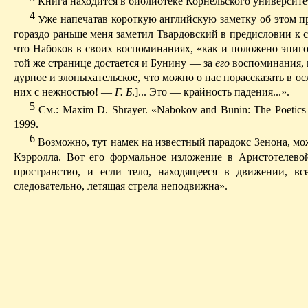
Книга находится в библиотеке Корнельского университе
4
У
же напечатав короткую английскую заметку об этом пр
гораздо раньше меня заметил Твардовский в предисловии к 
что Набоков в своих воспоминаниях, «как и положено эпиг
той же странице достается и Бунину — за
его
воспоминания, иб
дурное и злопыхательское, что можно о нас порассказать в о
них с нежностью!
—
Г. Б
.]... Это
—
крайность
падения
...».
5
См
.:
Maxim D. Shrayer. «Nabokov and Bunin: The Poetics o
1999.
6
Возможно, тут намек на известный парадокс Зенона, мож
Кэрролла. Вот его формальное изложение в Аристотелевой
пространство, и если тело, находящееся в движении, вс
следовательно, летящая стрела неподвижна».