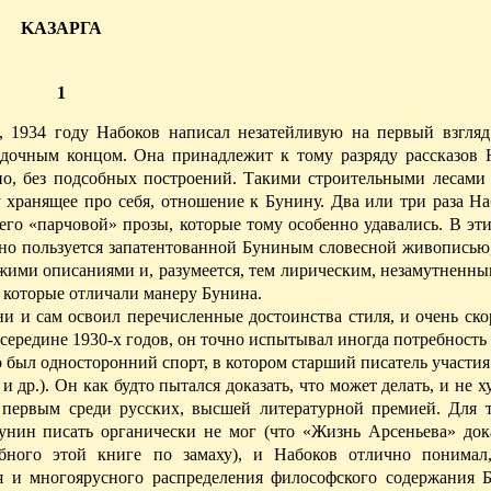
K
АЗАРГА
1
, 1934 году Набоков написал незатейливую на первый взгля
дочным концом. Она принадлежит к тому разряду рассказов Н
но, без подсобных построений. Такими строительными лесами 
 хранящее про себя, отношение к Бунину. Два или три раза Н
 его «парчовой» прозы, которые тому особенно удавались. В эт
но пользуется запатентованной Буниным словесной живописью
ими описаниями и, разумеется, тем лирическим, незамутненным
 которые отличали манеру Бунина.
ни и сам освоил перечисленные достоинства стиля, и очень ск
 середине 1930-х годов, он точно испытывал иногда потребность 
то был односторонний спорт, в котором старший писатель уча­сти
 др.).
Он как будто пытался доказать, что может делать, и не ху
, первым среди русских, высшей литературной премией.
Для т
Бунин писать органически не мог (что «Жизнь Арсеньева» док
бного этой книге по замаху), и Набоков отлично понимал
 и многоярусного распределения философского содержания 