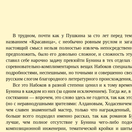
В трудном, почти как у Пушкина за сто лет перед тем
названием «Красавица», с необычно ровным руслом и зага
настоящий смысл нельзя полностью извлечь непосредствен
предположить, было его довольно сложное, и сложность эту
ставил себе нарочно задачу превзойти Бунина в тех отделах
соревновательно-комплиментарных вещах Набоков специаль
подробностями, неспешными, но точными и совершенно свеж
русским слогом благородного литературного происхождения,
Все это Набоков в разной степени ценил и к тому време
Бунина в каждом из них (за одним исключением).
Тогда же, в
состязании — впрочем, это слово здесь не годится, так как э
(но с неравнодушными зрителями:
Алдановым, Ходасевичем и
чем славен знаменитый мастер, только что награжденный
больше всего подходил именно рассказ, так как романов 
лучше, чем полное отсутствие у Бунина чего-либо подо
композиционной инженерии, тематической кройки и шитья