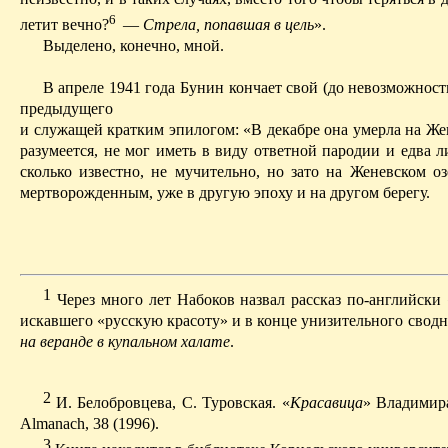
6
летит вечно?
—
Стрела, попавшая в цель
».
Выделено, конечно, мной.
В апреле 1941 года Бунин кончает свой (до невозможност
предыдущего
и служащей кратким эпилогом: «В декабре она умерла на Же
разумеется, не мог иметь в виду ответной пародии и едва 
сколько известно, не мучительно, но зато на Женевском 
мертворожденным, уже в другую эпоху и на другом берегу.
1
Ч
ерез много лет Набоков назвал рассказ по-английски
искавшего «русскую красоту» и в конце унизительного свод
на веранде в купальном халате
.
2
И. Белобровцева, С. Туровская. «
Красавица
» Владимира
Almanach, 38 (1996).
3