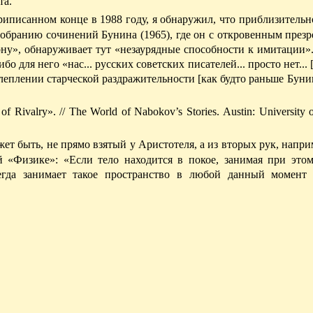
та.
иписанном конце в 1988 году, я обнаружил, что приблизительн
собранию сочинений Бунина (1965), где он с откровенным през
ону», обнаруживает тут «незаурядные способности к имитации»
о для него «нас... русских советских писателей... просто нет... [
слеплении старческой раздражительности [как будто раньше Буни
f Rivalry». // The World of Nabokov’s Stories.
Austin: University 
ет быть, не прямо взятый у Аристотеля, а из вторых рук, напр
 «Физике»: «Если тело находится в покое, занимая при этом
егда занимает такое пространство в любой данный момент 