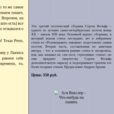
о то же самое
рением пишет,
.
Впрочем, на
зато есть] все
Это третий поэтический сборник Сергея Вольфа –
н отзывался о
одного из лучших санкт-петербургских поэтов конца
ХХ – начала XXI века. Основной корпус сборника, в
который вошли стихи последних лет и избранные
of Texas Press,
стихи из «Розовощекого павлина» подготовлен самим
поэтом. Вторая часть, составленная по заметкам
автора, - это в основном ранние стихи и экспромты,
имер у Льюиса
или, как называл их сам поэт, «трепливые стихи», но
 равное себе
они придают творчеству Сергея Вольфа
дополнительную окраску и подчеркивают трагизм его
времени, то,
более поздних стихов. Предисловие Андрея Арьева.
Цена: 350 руб.