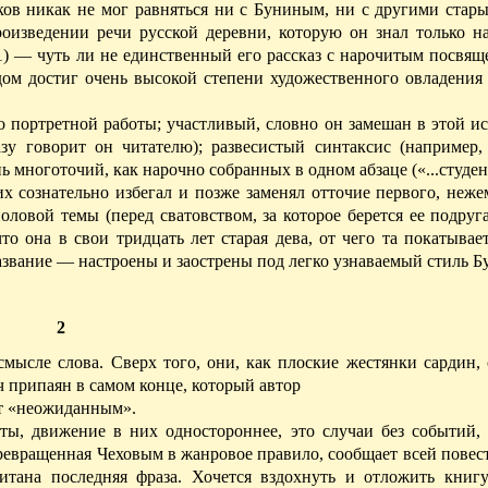
ков никак не мог равняться ни с Буниным, ни с другими стар
оизведении речи русской деревни, которую он знал только на
1) — чуть ли не единственный его рассказ с нарочитым посвящ
удом достиг очень высокой степени художественного овладения
портретной работы; участливый, словно он замешан в этой ист
азу говорит он читателю); развесистый синтаксис (например,
пь многоточий, как нарочно собранных в одном абзаце («...студен
х сознательно избегал и позже заменял отточие первого, неж
ловой темы (перед сватовством, за которое берется ее подруг
то она в свои тридцать лет старая дева, от чего та покатывает
название — настроены и заострены под легко узнаваемый стиль Б
2
мысле слова. Сверх того, они, как плоские жестянки сардин,
 припаян в самом конце, который автор
ет «неожиданным».
ты, движение в них одностороннее, это случаи без событий, 
превращенная Чеховым в жанровое правило, сообщает всей пове
читана последняя фраза. Хочется вздохнуть и отложить книг