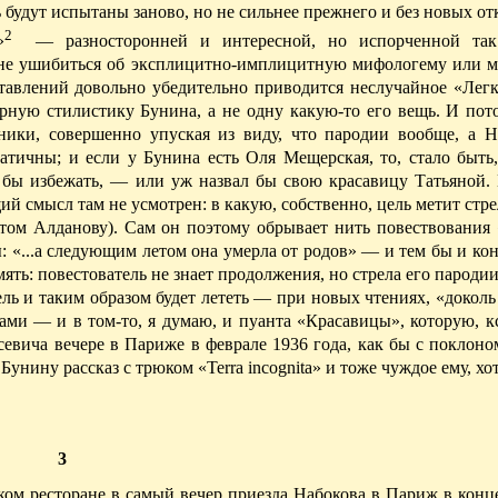
ь будут испытаны заново, но не сильнее прежнего и без новых о
2
»
— разносторонней и интересной, но испорченной так
ы не ушибиться об эксплицитно-имплицитную мифологему или м
тавлений довольно убедительно приводится неслучайное «Легк
рную стилистику Бунина, а не одну какую-то его вещь.
И пото
ники, совершенно упуская из виду, что пародии вообще, а 
атичны; и если у Бунина есть Оля Мещерская, то, стало быть,
 бы изб
e
жать, — или уж назвал бы свою красавицу Татьяной. 
ий смысл там не усмотрен: в какую, собственно, цель метит стр
 том Алданову). Сам
он
поэтому обрывает нить повествования
ы: «...а следующим летом она умерла от родов» — и тем бы и ко
ять: повестователь не знает продолжения, но стрела его пароди
 цель и таким образом будет лететь — при новых чтениях, «докол
ами — и в том-то, я думаю, и пуанта
«Красавицы», которую, кс
севича вечере в Париже в феврале 1936 года, как бы с поклон
нину рассказ с трюком «Terra incognita» и тоже чуждое ему, хо
3
ком ресторане в самый вечер приезда Набокова в Париж в конц