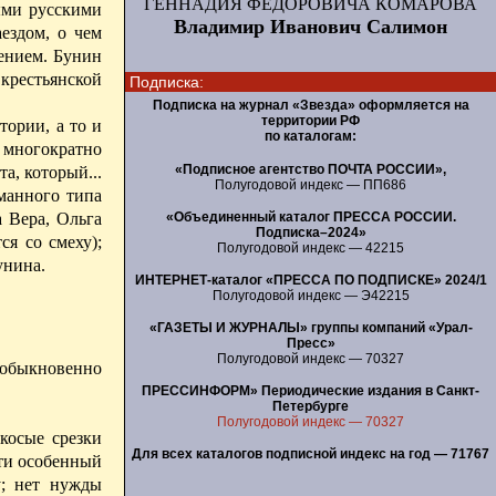
ГЕННАДИЯ ФЕДОРОВИЧА КОМАРОВА
ыми русскими
Владимир Иванович Салимон
ездом, о чем
ением.
Бунин
 крестьянской
Подписка:
Подписка на журнал «Звезда» оформляется на
территории РФ
ории, а то и
по каталогам:
 многократно
«Подписное агентство ПОЧТА РОССИИ»,
та, который...
Полугодовой индекс — ПП686
еманного типа
а Вера, Ольга
«Объединенный каталог ПРЕССА РОССИИ.
Подписка–2024»
ся со смеху);
Полугодовой индекс — 42215
унина.
ИНТЕРНЕТ-каталог «ПРЕССА ПО ПОДПИСКЕ» 2024/1
Полугодовой индекс — Э42215
«ГАЗЕТЫ И ЖУРНАЛЫ» группы компаний «Урал-
Пресс»
Полугодовой индекс — 70327
 обыкновенно
ПРЕССИНФОРМ» Периодические издания в Санкт-
Петербурге
Полугодовой индекс — 70327
косые срезки
Для всех каталогов подписной индекс на год — 71767
сти особенный
у; нет нужды