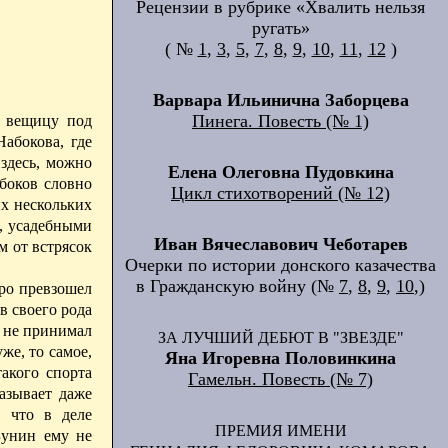
Рецензии в рубрике «Хвалить нельзя
ругать»
( №
1
,
3
,
5
,
7
,
8
,
9
,
10
,
11
,
12
)
Варвара Ильинична Заборцева
Пинега. Повесть (№ 1)
д вещицу под
абокова, где
здесь, можно
Елена Олеговна Пудовкина
абоков словно
Цикл стихотворений (№ 12)
их нескольких
, усадебными
Иван Вячеславович Чеботарев
 от встрясок
Очерки по истории донского казачества
в Гражданскую войну (№
7
,
8
,
9
,
10
,)
оро превзошел
в своего рода
я не принимал
ЗА ЛУЧШИЙ ДЕБЮТ В "ЗВЕЗДЕ"
же, то самое,
Яна Игоревна Половинкина
акого спорта
Гамельн. Повесть (№ 7)
азывает даже
, что в деле
ПРЕМИЯ ИМЕНИ
Бунин ему не