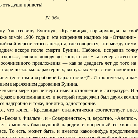
ъ отъ души приветъ!
IV. 36
».
ну Алексеевичу Бунину», «Красавица», варьирующая на сво
иже зимой 1936 года и эта искренняя надпись на «Отчаянии»
йской версии этого анекдота, где говорится, что между ними 
едшем вскоре после смерти Бунина, Набоков, исправив точку
здно...», словно доводя до конца свое «...а теперь всего не
осочиненного предложения — как за двадцать лет до того на 
творе несколько характерных, выпуклых черт стиля покойного
4
ет (есть там и «гробовой бархат ночи»)
. И тропически, и да
льным выражением дарования Бунина.
 меньшей
мере
три четверти имели отношение к литературе. И э
й фразе в воспоминаниях, и который
поддержан
был двумя компл
лся надгробно и тоже, понятно, односторонне.
ют, что конец «Красавицы» стилистически соответствует внез
я «Весна в Фиальте», и «Совершенство», и, вероятно, «Алеппо».
ает в мишень благодушной пародии и оперенный ее хвост по
все. То есть, может быть, и имеется какое-нибудь продолжени
 догадках, повторяю за веселым королем из моей любимой сказки: