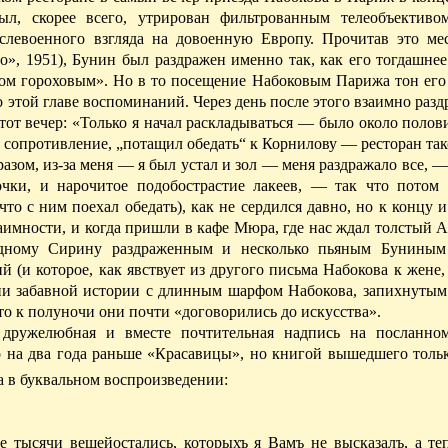
ыл, скорее всего, утрирован фильтрованным телеобъективо
слевоенного взгляда на довоенную Европу. Прочитав это ме
о», 1951), Бунин был раздражен именно так, как его тогдашне
утом гороховым». Но в то посещение Набоковым Парижа тон его
о этой главе воспоминаний. Через день после этого взаимно раз
от вечер: «Только я начал раскладываться — было около полов
 сопротивление, „потащил обедать“ к Корнилову — ресторан так
разом, из-за меня — я
был
устал и зол — меня раздражало все, —
очки, и нарочитое подобострастие лакеев, — так что потом
что с ним поехал обедать), как не сердился давно, но к концу и
аимности, и когда пришли в кафе Мюра, где нас ждал толстый 
одному Сирину раздраженным и несколько пьяным Буниным
 (и которое, как явствует из другого письма Набокова к жене,
 ни забавной истории с длинным шарфом Набокова, запихнутым
о к полуночи они почти «договорились до искусства».
о дружелюбная и вместе почтительная надпись на посланн
 на два года раньше «Красавицы», но книгой вышедшего тольк
на в буквальном воспроизведении:
тысячи вещейос­тались, которыхъ я Вамъ не высказалъ, а теп