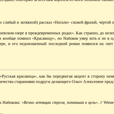
и слабый и затяжной) рассказ «Натали» схожей фразой, чертой 
невском озере в преждевременных родах». Как странно, до неле
ли вообще помнил «Красавицу», но Набоков умер хоть и не в о
озере, и его недоношенный последний роман появился на свет
 «Русская красавица», как бы передвигая акцент в сторону не
ничества стараниями подруги делающего Ольге Алексеевне пре
 Набокова: «
Вечно летящая стрела, попавшая в цель
».
//
Wiener