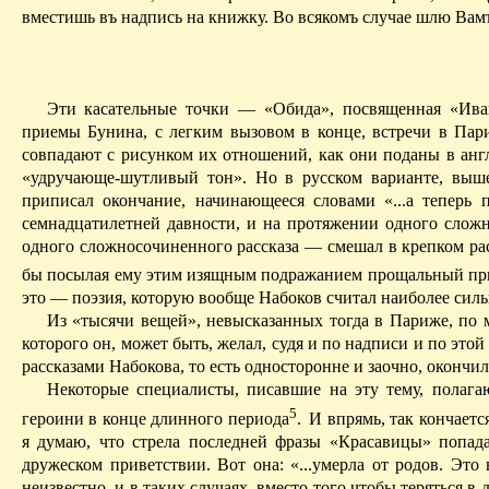
вместишь въ надпись на книжку. Во всякомъ случае шлю Вам
Эти касательные точки — «Обида», посвященная «Ива
приемы Бунина, с легким вызовом в конце, встречи в Пар
совпадают с рисунком их отношений, как они поданы в англи
«удручающе-шутливый тон».
Но в русском варианте, выш
приписал окончание, начинающееся словами «...а теперь по
семнадцатилетней давности, и на протяжении одного сложн
одного сложносочиненного рассказа — смешал в крепком рас
бы посылая ему этим изящным подражанием прощальный прив
это — поэзия, которую вообще Набоков считал наиболее си
Из «тысячи вещей», невысказанных тогда в Париже, по
которого он, может быть, желал, судя и по надписи и по это
рассказами Набокова, то есть односторонне и заочно, окончи
Некоторые специалисты, писавшие на эту тему, полага
5
героини в конце длинного периода
.
И впрямь, так кончаетс
я думаю, что стрела последней фразы «Красавицы» попад
дружеском приветствии. Вот она: «...умерла от родов. Это 
неизвестно, и в таких случаях, вместо того чтобы теряться в