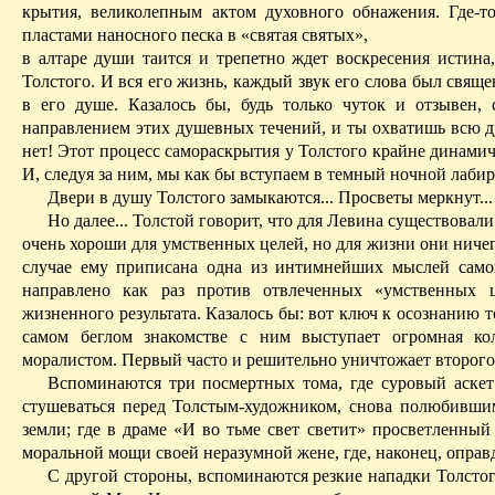
крытия, великолепным актом духовного обнажения. Где-т
пластами наносного песка
в
«
святая
святых»,
в алтаре души таится и трепетно ждет воскресения истина
Толстого. И вся его жизнь, каждый звук его слова был свя
в его душе. Казалось бы, будь только чуток и отзывен,
направлением этих душевных течений, и ты охватишь всю д
нет! Этот процесс самораскрытия у Толстого крайне динамич
И, следуя за ним, мы как бы вступаем в темный ночной лаби
Двери в душу Толстого замыкаются... Просветы меркнут...
Но далее... Толстой говорит, что для Левина существовал
очень хороши для умственных целей, но для жизни они ничег
случае ему приписана одна из интимнейших мыслей самог
направлено как раз против отвлеченных «умственных 
жизненного результата. Казалось бы: вот ключ к осознанию
т
самом беглом знакомстве с ним выступает огромная к
моралистом. Первый часто и решительно уничтожает второго
Вспоминаются три посмертных тома, где суровый аске
стушеваться перед Толстым-художником, снова полюбивш
земли; где в драме «И во тьме свет светит» просветленны
моральной мощи своей неразумной жене, где, наконец, опра
С другой стороны, вспоминаются резкие нападки Толстог