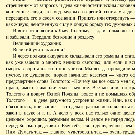
отрешенным от запросов и дела жизни эстетическим любова
конченные
люди, то мед мудрых озарений гения мы должн
переварить его в своем сознании. Принять или отвергнуть — 
как живую, действенную силу в общую борьбу тех духовных 
И вот в отношении
к
Льву Толстому — да и только ли к не
и забывали. Твердили без конца и
роздыху
:
Величайший художник!
Великий учитель жизни!
И через полчаса аккуратно складывали его романы и стать
как уже забыли о многих великих светочах, или если и в
смерть в ворота властно постучится. Мы всегда проходили
пустое, не душевное, порою начинает казаться — чисто оф
предсмертные слова Толстого: «Почему вы все около меня од
право, имеют символическое значение. Все мы или, по кр
Толстого и вокруг Ясной Поляны, вовсе и не помышляя обр
Толстого — в деле разумного устроения жизни. Или, как 
обязанность, призвание — это делать разные дела: воспитать
закон в науке и т. п. А дело у всех нас только одно: дел
цельным, хорошим, разумным делом.
И делом не перед людьм
перед Богом: представить Ему себя, свою душу, лучше, чем о
Ним. Думать так, — главное, чувствовать так, — очень трудн