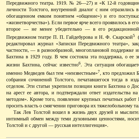
Передвижного театра. 1919. № 26—27) и «К 12-й годовщин
личности Толстого, внутренний диалог с ним отразились в
обогащенном емким понятием «общение») и его
поступка
«жизнетворчества»).
Если первое ярче всего проявилось в ег
второе — не менее убедительно — в его редакционной 
5
Передвижном театре П. П. Гайдебурова и Н. Ф. Скарской
(
редактировал журнал «Записки Передвижного театра», зак
частности, — в разнообразной, многоплановой поддержке и
Бахтина в 1929 году. В чем состояла эта поддержка, о ее 
6
жизни Бахтина, сейчас известно
. Эта ситуация обогащае
7
именно Медведев был тем «неизвестным»
, кто предложил 
собрания сочинений Толстого, печатавшегося тогда в изд
отделом. Эти статьи укрепили позиции книги Бахтина о До
на арест ее автора, и подтверждали ответ издательства н
методом». Кроме того, появление крупных печатных работ 
просить власть о смягчении приговора их тяжелобольному та
Так Лев Толстой вошел в жизнь двух друзей и мыслите
интимный обмен между теми духовными ценностями, носит
Толстой и с другой — русская интеллигенция».