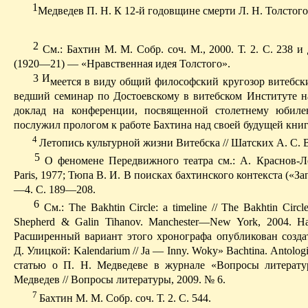
1
Медведев П. Н. К 12-й годовщине смерти Л. Н. Толстого 
2
С
м.: Бахтин М. М. Собр. соч. М., 2000. Т. 2. С. 238
(1920—21) — «Нравственная идея Толстого».
3
И
меется в виду общий философский кругозор витебских
ведший семинар по Достоевскому в витебском Институте на
доклад на конференции, посвященной столетнему юбил
послужил прологом к работе Бахтина над своей будущей книг
4
Летопись культурной жизни Витебска // Шатских А. С. 
5
О
феномене Передвижного театра см.: А. Краснов-Л
Paris, 1977; Тюпа В. И. В поисках бахтинского контекста («З
—4. C. 189—208.
6
См
.:
The Bakhtin Circle: a timeline // The Bakhtin Circl
Shepherd & Galin Tihanov.
Manchester—New York, 2004.
Н
Расширенный вариант этого хронографа опубликован созда
Д. Улицкой: Kalendarium // Ja — Inny. Wok
у
» Bachtina. Antologi
статью о П. Н. Медведеве в журнале «Вопросы литерату
Медведев // Вопросы литературы, 2009. № 6.
7
Бахтин М. М. Собр. соч. Т. 2. С. 544.