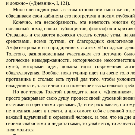
и должно» («Дневник», I, 121).
Много ли подвинулась в этом отношении наша жизнь, хо
обвешиваем свои кабинеты его портретами и носим глубокий 
Конечно, эта несообразность, эта нелепость многим б
повальный поход наших публицистов, философов и критико
Старались и стараются всячески стесать острые углы, пара
средствами, всеми путями, от благородных силлогизмо
Амфитеатрова в его придирчивых статьях «Господское дело»
Толстого, разноплеменным участникам его нетрудно было
логические невыдержанности, исторические несоответстви
путей, которыми идет, должна идти современная жиз
общекультурная. Вообще, пока турнир идет на арене голо л
противника и столько есть путей для того, чтобы уклони
находчивости, эластичности и поменьше взыскательной треб
Но вот теперь Толстой приходит к нам с «Дневником». 
просто раскрывает свою душу, процесс своей духовной жизн
взлетами и горестными срывами.
Да и не раскрывает, потому
не предназначает к печати, а для самого себя с великой отв
каждый вдумчивый и серьезный человек, за тем, что на дне д
своими слабостями и недостатками, то улыбается, то жалуется
тихо молится.