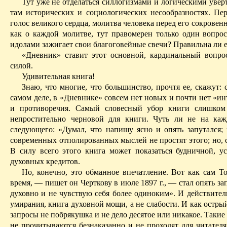
Тут уже не отделаться силлогизмами и логическими увер
там исторических и социологических несообразностях. П
голос великого сердца, молитва человека перед его сокровен
как о каждой молитве, тут правомерен только один во­про
идолами зажигает свои благоговейные свечи? Правильна ли е
«Дневник» ставит этот основной, кардинальный вопро
силой.
Удивительная книга!
Знаю, что многие, что большинство, прочтя ее, скажут: 
самом деле, в «Дневнике» совсем нет новых и почти нет «и
и противоречия. Самый словесный убор книги слишком 
непростительно черновой для книги. Чуть ли не на каж
следующего: «Думал, что
напишу ясно и опять запутался
;
современных отполированных мыслей не простят этого; но, со
В силу всего этого книга может показаться будничной, ус
духовных кредитов.
Но, конечно, это обманное впечатление. Вот как сам Т
время, — пишет он Черткову в июле 1897 г., — стал опять з
духовно и не чувствую себя более одиноким». И действител
умирания, книга духовной мощи, а не слабости. И как острый
запросы не побрякушка и не дело десятое или никакое. Такие
не прочитываются безнаказанно и не проходят для читател