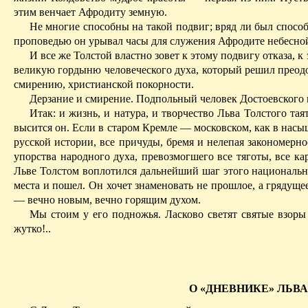
этим венчает Афродиту земную.
Не многие способны на такой подвиг; вряд ли был спосо
проповедью он урывал часы для служения Афродите небесно
И все же Толстой властно зовет к этому подвигу отказа, 
великую гордыню человеческого духа, который решил преодо
смирению, христианской покорности.
Дерзание и смирение. Подпольный человек Достоевского и
Итак: и жизнь, и натура, и творчество Льва Толстого тая
высится он.
Если в старом Кремле — московском, как в насы
русской истории, все причуды, бремя и нелепая закономернос
упорства народного духа, превозмогшего все тяготы, все к
Льве Толстом воплотился дальнейший шаг этого национальн
места и пошел. Он хочет знаменовать не прошлое, а грядуще
— вечно новым, вечно горящим духом.
Мы стоим у его подножья. Ласково светят святые взоры
жутко!..
О «ДНЕВНИКЕ» ЛЬВ