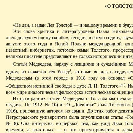
<О ТОЛСТ
«Не дан, а задан Лев Толстой — и нашему времени и буд
Эти слова критика и литературоведа Павла Николаев
двенадцатую «годину скорби», сегодня, в сотую годину, звуча
августе этого года в Ясной Поляне международной кон
известный кибернетик, потомок семьи Толстого, профессо
великом писателе представляют не только исторический инте
Статьи Медведева, наряду с лекциями и суждениями М
3
одном из сюжетов тех бесед
, которые велись в
содруже
Медведевым (в этом городе в 1918 году он основал «Об
4
)
«Обществом истинной свободы в духе Л. Н. Толстого»
. И
всем мире диалогическая философско-эстетическая концепция
Из пяти ранних статей Медведева о Толстом мы печатае
студия».
Пг. 1912. № 10) и «О „Дневнике“ Льва Толстого» (
1916), присланную автором из армии.
До этих работ девятн
Петроградского университета была опубликована статья «Го
№ 8).
Она интересна, во-первых, тем, как уход Льва Т
времени, а во-вторых — и это просматривается в даль