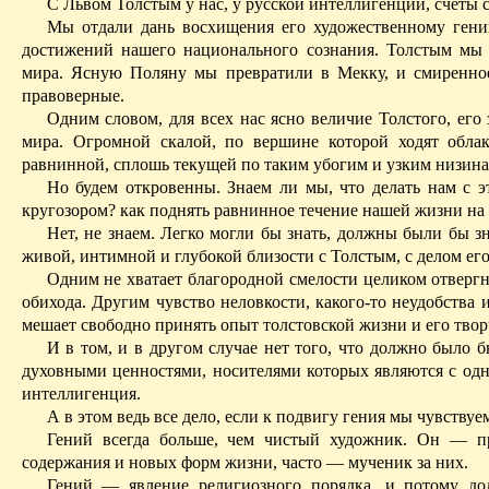
С Львом Толстым у нас, у русской интеллигенции, счеты 
Мы отдали дань восхищения его художественному ген
достижений нашего национального сознания. Толстым мы 
мира. Ясную Поляну мы превратили в Мекку, и смиренное
правоверные.
Одним словом, для всех нас ясно величие Толстого, его
мира. Огромной скалой, по вершине которой ходят облак
равнинной, сплошь текущей по таким убогим и узким низина
Но будем откровенны. Знаем ли мы, что делать нам с 
кругозором? как поднять равнинное течение нашей жизни на 
Нет, не знаем. Легко могли бы знать, должны были бы зна
живой, интимной и глубокой близости с Толстым, с делом ег
Одним не хватает благородной смелости целиком отвергн
обихода. Другим чувство неловкости, какого-то неудобства 
мешает свободно принять опыт толстовской жизни и его твор
И в том, и в другом случае нет того, что должно было
духовными ценностями, носителями которых являются с од
интеллигенция.
А в этом ведь все дело, если к подвигу гения мы чувствуем
Гений всегда больше, чем чистый художник. Он — пр
содержания и новых форм жизни, часто — мученик за них.
Гений — явление религиозного порядка, и потому до