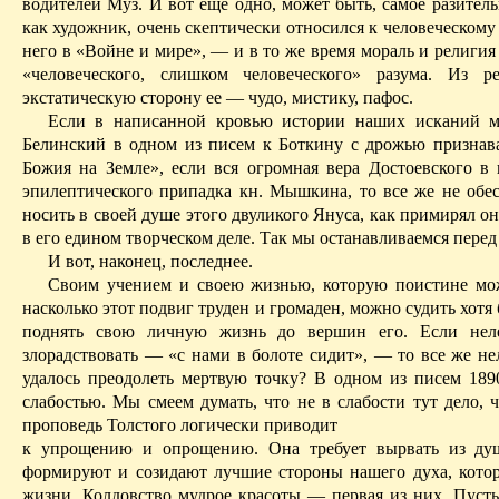
водителей Муз. И вот еще одно, может быть, самое разитель
как художник, очень скептически относился к человеческом
него в «Войне и мире», — и в то же время мораль и религи
«человеческого, слишком человеческого» разума. Из 
экстатическую сторону ее — чудо, мистику, пафос.
Если в написанной кровью истории наших исканий мы
Белинский в одном из писем к Боткину с дрожью признава
Божия на Земле», если вся огромная вера Достоевского в
эпилептического припадка кн. Мышкина, то все же не обес
носить в своей душе этого двуликого Януса, как примирял о
в его едином творческом деле. Так мы останавливаемся перед 
И вот, наконец, последнее.
Своим учением и своею жизнью, которую поистине мож
насколько этот подвиг труден и громаден, можно судить хотя
поднять свою личную жизнь до вершин его. Если неле
злорадствовать — «с нами в болоте сидит», — то все же н
удалось преодолеть мертвую точку? В одном из писем 189
слабостью. Мы смеем думать, что не в слабости тут дело, 
проповедь Толстого логически приводит
к упрощению и опрощению. Она требует вырвать из душ
формируют и созидают лучшие стороны нашего духа, кото
жизни. Колдовство мудрое красоты — первая из них. Пусть