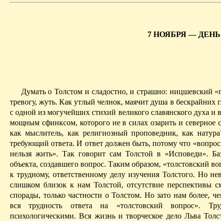
7 НОЯБРЯ — ДЕН
Думать о Толстом и сладостно, и страшно: ницшевский «
тревогу, жуть. Как утлый челнок, маячит душа в бескрайних 
с одной из могучейших стихий великого славянского духа и в
мощным сфинксом, которого не в силах озарить и северное с
как мыслитель, как религиозный проповедник, как натур
требующий ответа. И ответ должен быть, потому что «вопросы
нельзя жить». Так говорит сам Толстой в «Исповеди». Ба
объекта, создавшего вопрос. Таким образом, «толстовский во
к трудному, ответственному делу изучения Толстого. Но н
слишком близок к нам Толстой, отсутствие перспективы 
спорады, только частности о Толстом. Но зато нам более
,
че
вся трудность ответа на «толстовский вопрос». Т
психологическими. Вся жизнь и творческое дело Льва Тол