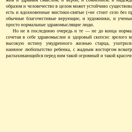
образом и человечество в целом может устойчиво существова
есть и вдохновенные мистики-святые («не сто­ит село без п
обычные благочестивые верующие, и художники, и ученые
просто нормальные здравомыслящие люди.
Но не в последнюю очередь и те — не до конца норма
сочетая в себе здравомыслие и здоровый скепсис зрелого м
высокую истину умудренного жизнью старца, ухитрили
наивное любопытство ребенка, с жадным восторгом всмат
распахивающийся перед ним такой огромный и такой красоч