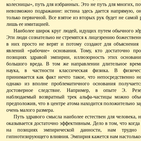
колесницы», путь для избранных. Это не путь для многих, по
невозможно подражание: истина здесь дается напрямую, о
только первичной. Все взятое из вторых рук будет не самой 
лишь ее ими­тацией.
Наиболее широк круг людей, идущих путем обычного
зд
Эти люди сознательно не стремятся к лицезрению божествен
в них просто не верят и потому создают для объяснения
явлений «рабочие» основания. Тому, кто достаточно пр
позициях здравой эмпирии, иллюзорность этих основан
большого вреда. В том же направлении длительное врем
наука, в частности классическая физика. В физичес
принимается как факт нечто такое, что непосредственно не
однако из вполне проблематичного основания получает
достоверное следствие. Например, в опыте Э. Рез
наблюдаемый возвратный трек альфа-частицы можно объя
предположив, что в центре атома находится положительно з
очень малого размера.
Путь здравого смысла наиболее естествен для человека, н
оказывается достаточно эффективным. Дело в том, что когд
на позициях эмпирической данности, нам трудно 
гипнотизирующего влияния. Эмпирия кажется нам настолько