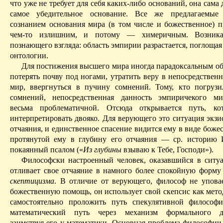
что уже не требует для себя каких-либо оснований, она сама д
самое убедительное основание. Все же предлагаемы
сознанием основания мира (в том числе и божественное) п
чем-то излишним, и потому — химеричным. Возника
познающего взгляда: область эмпирии разрастается, поглощая 
онтологии.
Для постижения высшего мира иногда парадоксальным об
потерять почву под ногами, утратить веру в непосредствен
мир, ввергнуться в пучину сомнений. Тому, кто погрузи
сомнений, непосредственная данность эмпириче­кого м
весьма проблематичной. Отсюда открывается путь, к
интерпретировать двояко. Для верующего это ситуация экзи
отчаяния, и единственное спасение видится ему в виде боже
протянутой ему в глубину его отчаяния — ср. истор
ию 
покаянный псалом («
Из глубины
взываю к Тебе, Господи»).
Философски настроенный человек, оказавшийся в ситуа
отливает свое отчаяние в намного более спокойную форму
скептицизма
. В отличие от верующего, философ не упова
божественную помощь, он использует свой скепсис как мето
самостоятельно проложить путь спекулятивной философ
математический путь через механизм формального док
заимствуя его у математики. Основная проблема философии 