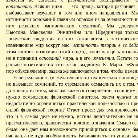
воплощение
. Всякий цикл — это праща, которая разгоняет
выбрасывает результат в том или ином направлении. М
истинности оснований главным образом из-за очевидности 
них реальных эмпирических следствий. Мы доверяе
Ньютона, Максвелла, Эйнштейна или Шредингера только
логические следствия из них отливаются в технически
изменяющие мир вокруг нас:
истинность теории в ее дей
этом состоит позитивистский подход: конечная цель познан
не в познании
оснований
мира, а в его
изменении
. Кстати г
раньше позитивистов этот тезис выдвинул К. Маркс: «Фи
пор объясняли мир, задача же заключается в том, чтобы измен
Если реальность (и желательность) технических воплоще
не вызывает сомнений, то стремление осмыслить их с тем, 
до уровня истины, многим кажется совершенно излишним.
нужно осмысление физической гипотезы,
зачем нужна и
недостаточно ограничиться практической полезностью и пре
силой физической теории? Ответ прост: для эмпирического
это и в самом деле не нужно, истина действительно не и
прагматического, практически полезного значения. Смысл ее
благе
: она дает нам возможность приобщиться к основам бы
нас дар, а не нудная обязанность. Возможность эта уникальна