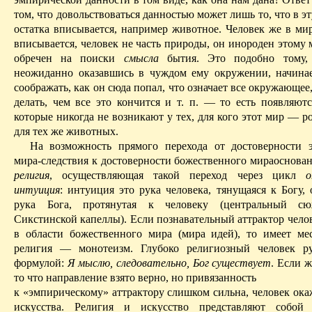
том, что довольствоваться данностью может лишь то, что в эт
остатка вписывается, например животное. Человек же в мир
вписывается, человек не часть природы, он инороден этому
обречен на поиски
смысла
бытия. Это подобно тому, 
неожиданно оказавшись в чуждом ему окружении, начина
соображать, как он сюда попал, что означает все окружающее
делать, чем все это кончится и т. п. — то есть появляютс
которые никогда не возникают у тех, для кого этот мир — р
для тех же животных.
На возможность прямого перехода от достоверности 
мира-следствия к достоверности божественного мираоснован
религия
, осуществляющая такой переход через цикл
о
интуиция
: интуиция это рука человека, тянущаяся к Богу,
рука Бога, протянутая к человеку (центральный с
Сикстинской капеллы). Если познавательный аттрактор чело
в области божественного мира (мира идей), то имеет ме
религия — монотеизм. Глубоко религиозный человек ру
формулой:
Я мыслю, следовательно, Бог существует
. Если ж
то что направление
взято
верно, но привязанность
к «эмпирическому» аттрактору слишком сильна, человек ока
искусства. Религия и искусство представляют собой