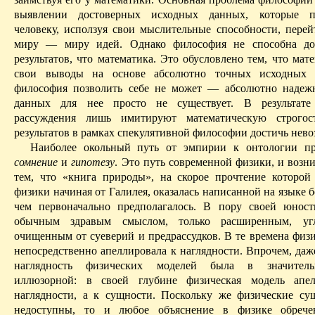
выявлении достоверных исход­ных данных, которые 
человеку, испол­зуя свои мыслительные способности, пере
миру — миру идей. Однако философия не способна до
результатов, что математика. Это обусловлено тем, что мат
свои выводы на основе абсолютно точных исходных 
философия позволить себе не может — абсолютно надеж
данных для нее просто не существует. В результате
рассуждения лишь имитируют математическую строгос
результатов в рамках спекулятивной философии достичь нев
Наиболее окольный путь от эмпирии к онтологии про
сомнение
и
гипотезу
. Это путь современной физики, и возни
тем, что «книга природы», на скорое прочтение которо
физики начиная от
Галилея, оказалась написанной на языке 
чем перво­начально предполагалось. В пору своей юнос
обычным здравым смыслом, только расширенным, уг
очищенным от суеверий и предрассудков. В те времена физи
непосредственно апеллировала к наглядности. Впрочем, даж
наглядность физических моделей была в значитель
иллюзорной: в своей глубине физическая модель апе
наглядности, а к сущности. Поскольку же физические су
недоступны, то и любое объяснение в физике обречен