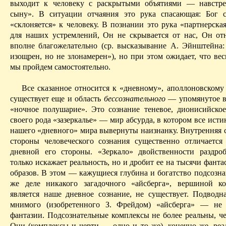
выходит к человеку с раскрытыми объятиями — навстре
сыну». В ситуации отчаяния это рука спасающая: Бог с
«склоняется» к человеку. В познании это рука «партнерска
для наших устремлений, Он не скрывается от нас, Он от
вполне благожелательно (ср. высказывание А. Эйн­штейна:
изощрен, но не злонамерен»), но при этом ожидает, что ве
мы пройдем самостоятельно.
Все сказанное относится к «дневному», аполлоновскому
существует еще и об­ласть
бессознательного
— упомянутое в
«ночное полушарие». Это сознание теневое, дионисийско
своего рода «зазеркалье» — мир абсурда, в котором все ист
нашего «дневного» мира вывернуты наизнанку. Внутренняя с
стороны человеческого сознания существенно отличается
дневной его стороны. «Зеркало» двойственности раздро
только искажает реальность, но и дробит ее на тысячи фант
образов. В этом — кажущиеся глубина и богатство подсозна
же деле никакого загадочного «айсберга», вершиной к
является наше дневное сознание, не существует. Подводна
мнимого (изобретенного З. Фрейдом) «айсберга» — не 
фантазии. Подсознательные комплексы не более реальны, че
Они (комплексы и черти — одно и то же), конечно же, ре