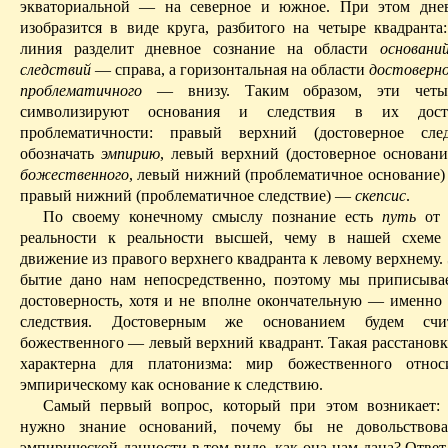
экваториальной —
на
северное и южное. При этом днев
изобразится в виде круга, разбитого на четыре квадранта:
линия разделит дневное сознание на области
основа­н
следствий
— справа, а горизонтальная на области
достоверн
про­блематичного
— внизу.
Таким образом, эти четы
символизируют основания и следствия в их дост
проблематичности: правый верхний (достоверное след
обозначать
эмпирию
, левый верхний (достоверное основа
божественного
, левый нижний
(проблематичное основание
правый нижний
(проблематичное следствие) —
скепсис
.
По своему конечному смыслу познание есть
путь
от 
реальности к реальности высшей, чему в нашей схеме 
движение из правого верхнего квадранта к левому верхнему.
бытие дано нам непосредственно, поэтому мы приписыв
достоверность, хотя и не вполне окончательную — именно 
следствия. Достоверным же основанием будем счит
божественного
— левый верхний квадрант. Такая расстановк
характерна для платонизма: мир божественного отно
эмпирическому как основание к следствию.
Самый первый вопрос, который при этом возникает: 
нужно знание
оснований,
почему бы не довольствова
эмпирической данности в том виде, как она нам дана? Ответ