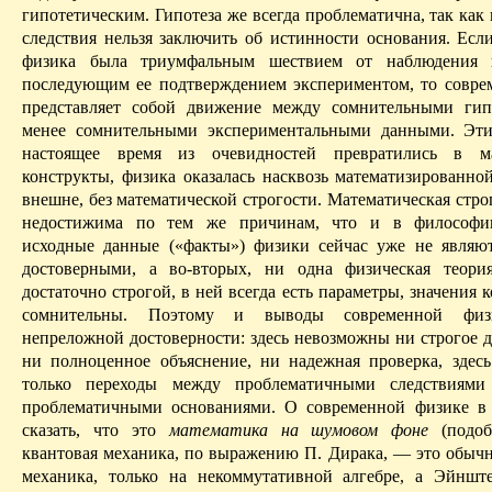
гипотетическим. Гипотеза же всегда проблематична, так как
следствия нельзя заключить об истинности основания. Если
физика была триумфальным шествием от наблюдения 
последующим ее подтверждением экспериментом, то совре
представляет собой движение
между сомнительными гип
менее сомнительными экспериментальными данными. Эти
настоящее время из очевидностей превратились в ма
конструкты, физика оказалась насквозь математизированно
внешне, без математической строгости. Математическая стро
недостижима по тем же причинам, что и в философии
исходные данные («факты») физики сейчас уже не являю
достоверными, а во-вторых, ни одна физическая теори
достаточно строгой, в ней всегда есть параметры, значения 
сомнительны. Поэтому и выводы современной фи
непреложной достоверности: здесь невозможны ни строгое д
ни полноценное объяснение, ни надежная проверка, здес
только переходы между проблематичными следствиям
проблематичными основаниями. О современной физике в
сказать, что это
математика на шумовом фоне
(подоб
квантовая механика, по выражению П. Дирака, — это обыч
механика, только на некоммутативной алгебре, а Эйншт