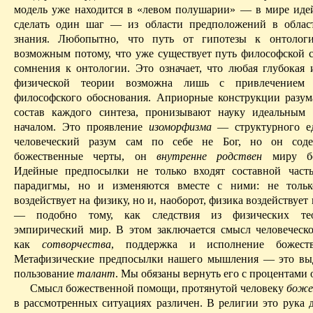
модель уже находится в «левом полушарии» — в мире идей
сделать один шаг — из об­ласти предположений в облас
знания. Любопытно, что путь от гипотезы к онтологи
возможным потому, что уже существует путь философской с
сомнения к онтологии. Это означает, что любая глубокая 
физической теории возможна лишь с привлечением 
философского обоснования. Априорные конструкции разум
состав каждого синтеза, пронизывают науку идеальным
началом. Это проявление
изоморфизма
— структурного ед
человеческий разум сам по себе не Бог, но он сод
божественные черты, он
внутренне родствен
миру бож
Идейные предпосылки не только входят составной част
парадигмы, но и изменяются вместе с ними: не тольк
воздействует на физику, но и, наоборот, физика воздействует
— подобно тому, как следствия из физических те
эмпирический мир. В этом заключается смысл человеческо
как
сотворчества
, поддержка и исполнение божеств
Метафизические предпосылки наше­го мышления — это в
пользование
талант
. Мы обязаны вернуть его с процентами
Смысл божественной помощи, протянутой человеку
боже
в рассмотренных ситуациях различен. В религии это рука д