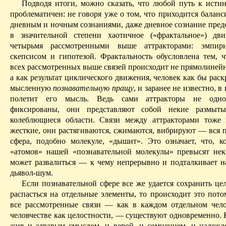
Подводя итоги, можно сказать, что любой путь к исти
проб­лематичен: не говоря уже о том, что приходится балан
дневным и ночным сознаниями, даже дневное сознание предс
в значительной степени хаотичное («фрак­тальное») д
четырьмя рассмотренными выше аттракторами: эмпири
скепсисом и гипотезой. Фрактальность обусловлена тем, ч
всех рассмотренных выше связей происходит не прямолинейн
а как результат циклического движения, человек как бы рас
мысленную
познавательную
пращу
, и заранее не известно, 
полетит его мысль. Ведь сами аттракторы не одно
фиксированы, они представляют собой некие размы
колеблющиеся области. Связи между аттракторами тоже
жесткие, они растягиваются, сжимаются, вибрируют — вся п
сфера, подобно молекуле, «дышит». Это означает, что, к
«атомов» нашей «познавательной молекулы» превысят нек
может развалиться — к чему непрерывно и подталкивает н
дьявол-шум.
Если познавательной сфере все же удается сохранить це
распасться на отдельные элементы, то происходит это пото
все рассмотренные связи — как в каждом отдельном чело
челов­честве как
целостности, — существуют одновременно. 
жив и здравым смыслом, и верой, и сомнением, и надеж