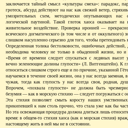
заключается тайный смысл «культуры смеха»: парадокс, пар
гротеск, абсурд дей­ствуют на нас как свежий ветер, стря­хи
умозрительных схем, методически опутывающих нас 
логической паутиной. Такой глоток хаоса оказывает на 
живительное воздействие. Проверка иронией — прекрасно
всяческого догматического (в том числе и от оккультного) з
слишком насупленно серьезно для того, чтобы претендовать 
Определенная толика
бестолковости
, ошибочных действий, 
необходима человеку не только в обыденной жизни, но и
«Время от времени следует спускаться с ледяных высот 
вечно зеленеющие долины глупости» (Л. Витгенштейн). К гл
относиться слишком строго еще и по причине, указанной Гёт
научаемся в течение своей жизни, она у нас всегда заемная, 
чужая, тогда как глупость у нас всегда своя, родная, душ
Впрочем, «похвала глупости» не должна быть чрезмерн
безумия — как в морскую стихию — следует погружаться с о
Эта стихия позволяет смыть коросту наших умственных
прикипевшей к нам столь прочно, что стала уже как бы час
Но эта освежающая процедура должна длиться лишь относите
время: в
общем-то
стихия хаоса (как и морская стихия) враж
настоящему жить в ней мы не в состоянии.