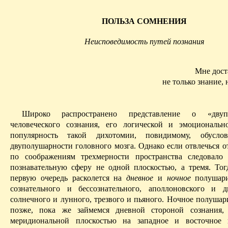
ПОЛЬЗА СОМНЕНИЯ
Неисповедимость путей познания
Мне дост
не только знание, 
Широко распространено представление о «двупо
человеческого сознания, его логической и эмоциональ
популярность такой дихотомии, повидимому, обусло
двуполушарности головного мозга.
Однако если отвлечься о
по соображениям трехмерности пространства следовало
познавательную сферу не одной плоскостью, а тремя. Тог
первую очередь расколется на
дневное
и
ночное
полушари
сознательного и бессознательного, аполло­новского и д
солнечного и лунного, трезвого и пьяного. Ночное полушар
позже, пока же займемся дневной стороной сознания, 
меридиональной плоскостью на западное и восточное 