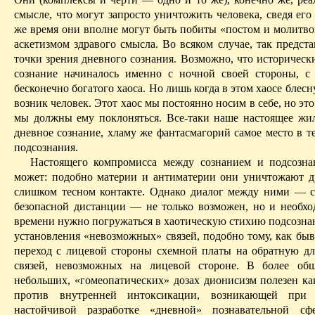
смысле, что могут запросто уничтожить человека, сведя его 
же время они вполне могут быть побиты «постом и молитв
аскетизмом здравого смысла. Во всяком случае, так предста
точки зрения дневного сознания. Возможно, что историческ
сознание начиналось именно с ночной своей стороны, с
бесконечно богатого хаоса. Но лишь когда в этом хаосе блесну
возник человек. Этот хаос мы постоянно носим в себе, но это 
мы должны ему поклоняться. Все-таки наше настоящее ж
дневное сознание, хламу же фантасмагорий самое место в т
подсознания.
Настоящего компромисса между сознанием и подсозна
может: подобно материи и антиматерии они уничтожают д
слишком тесном контакте. Однако диалог между ними — 
безопасной дистанции — не только возможен, но и необхо
времени нужно погружаться в хаотическую стихию подсозна
установления «невозможных» связей, подобно тому, как
быв
переход с лицевой стороны схемной платы на обратную дл
связей, невозможных на лицевой стороне. В более общ
небольших, «гомеопатических» дозах дионисизм
полезен
ка
против внутренней интоксикации, возникающей при
настойчивой разра­ботке «дневной» познавательной с