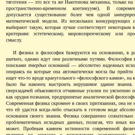
тяготения — это все та же Ньютонова механика, только на
пространственно-временном континууме). В соврем
допускается существование более чем одной
интерпре
математической модели.
Из нескольких конкурирующих и
выбирают такую, которая лучше соответствует некоторым 
критериям: эстетическому, мировоззрен­ческому или пр
смыслу.
И физика и философия базируются на основаниях, в р
шатких, однако идут они различными путями. Философия в
поисками
твердых оснований
— абсолютно надежных исхо
опираясь на которые она автоматически могла бы прийти 
ищет что-то вроде краеугольного «философского камня», на
было
бы
наконец выстроить нерушимое здание знания.
сверхзадачей объясняются отчаянные усилия по уяснению н
как орудия познания, предпринятые аналитической философи
Современная физика скромнее
в своих притязаниях, она не н
что ей удастся когда-либо отыскать в готовом виде абсол
основания своего знания. Физика совершенно сознательно 
проблематичных исходных данных, полагая, что иных в
может. Пробным камнем истинности современной физич
является не согласие с результатами эксперимента,