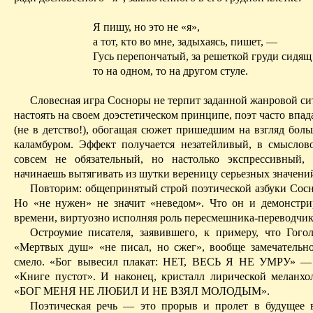
Я пишу, но это не «я»,
а тот, кто во мне, задыхаясь, пишет, —
Гусь перепончатый, за решеткой груди сидящ
то на одном, то на другом стуле.
Словесная игра Сосноры не терпит заданной жанровой си
настоять на своем доэстетическом принципе, поэт часто впада
(не в детство!), обогащая сюжет пришедшим на взгляд боль
каламбуром. Эффект получается незатейливый, в смысло
совсем не обязательный, но настолько экспрессивный,
начинаешь вытягивать из шутки вереницу серьезных значени
Повторим: общепринятый строй поэтической азбуки Сосн
Но «не нужен» не значит «неведом». Что он и демонстри
времени, виртуозно исполняя роль пересмешника-переводчик
Остроумие писателя, заявившего, к примеру, что Гого
«Мертвых душ» «не писал, но сжег», вообще замечательн
смело. «Бог вывесил плакат: НЕТ, ВЕСЬ Я НЕ УМРУ» — 
«Книге пустот».
И
наконец, кристалл лирической меланхол
«БОГ МЕНЯ НЕ ЛЮБИЛ И НЕ ВЗЯЛ МОЛОДЫМ».
Поэтическая речь — это прорыв и пролет в будущее 