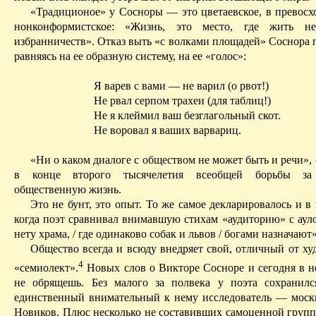
«Традиционое» у Сосноры — это цветаевское, в превосх
нонконформистское: «Жизнь, это место, где жить нел
избранничеств». Отказ выть «с волками площадей» Соснора 
равняясь на ее образную систему, на ее «голос»:
Я варев с вами — не варил (
о
рвот!)
Не рвал серпом трахеи (для таблиц!)
Не я клеймил ваш безглагольный скот.
Не воровал я
ваших
варвариц.
«Ни о
каком диалоге с обществом не может быть и речи»,
в конце второго тысячелетия всеобщей борьбы за
общественную жизнь.
Это не бунт, это опыт. То же самое декларировалось и в
когда поэт сравнивал внимавшую стихам «аудиторию» с ауло
нету
храма, / где одинаково собак и львов / богами назначают»
Общество всегда и всюду внедряет
свой
, отличный от ху
4
«семиолект».
Новых слов о Викторе Сосноре и сегодня в 
не обрящешь.
Без малого за полвека у поэта сохранил
единственный внимательный к нему исследователь — мос
Новиков.
Плюс несколько не составивших самоценной групп