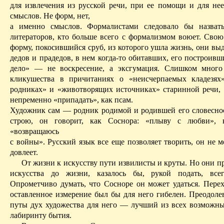
для извлечения из русской речи, при ее помощи и для не
смыслов. Не форм, нет,
а именно смыслов. Формалистами следовало бы назвать
литераторов, кто больше всего с формализмом воюет. Сво
форму, покосившийся сруб, из которого ушла жизнь, они вы
дедов и прадедов, в нем когда-то обитавших, его построив
дело» — не воскресение, а эксгумация. Слишком много
кликушества в причитаниях о «неисчерпаемых кладезях
родниках» и «животворящих источниках» старинной речи,
непременно «припадать», как псам.
Художник сам — родник родимой и родившей его словеснос
строю, он говорит, как Соснора: «плыву с любви»,
«возвращаюсь
с войны». Русский язык все еще позволяет творить, он не м
довлеет.
От жизни к искусству пути извилисты и круты. Но они п
искусства до жизни, казалось бы, рукой подать, все
Опрометчиво думать, что Сосноре он может удаться. Перех
оставленное измерение был бы для него гибелен. Преодол
путы дух художества для него — лучший из всех возможн
лабиринту бытия.