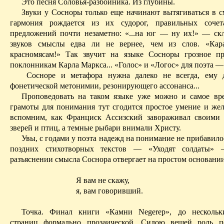
Это песня Соловья-разбойника. Из глубины.
Звуки у Сосноры только еще начинают вытягиваться в с
гармония рождается из их судорог, правильных соче
предложений почти незаметно: «...на юг — ну их!» — ск
звуков смыслы едва ли не вернее, чем из слов. «Кар
красномясам!» Так звучит на языке Сосноры грозное п
поклонникам Карла Маркса... «Голос» и «Логос» для поэта —
Сосноре и метафора нужна далеко не всегда, ему 
фонетической метонимии, резонирующего ассонанса...
Проповедовать на таком языке уже можно и самое вр
грамоты для понимания тут сгодится простое умение и жел
вспомним, как Франциск Ассизский завораживал своими
зверей и птиц, а темные рыбари внимали Христу.
Увы, с годами у поэта надежд на понимание не прибавило
поздних стихотворных текстов — «Уходят солдаты»
разъяснении смысла Соснора отвергает на простом основании
Я вам не скажу,
я, вам говоривший.
Точка. Финал книги «Камни Negerep», до нескольк
страниц формально прозаической. Силою вещей роль 