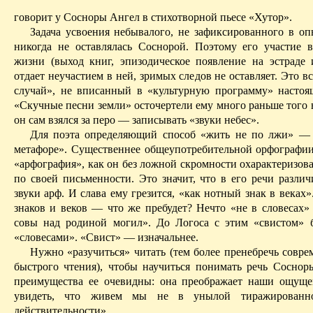
говорит у Сосноры Ангел в стихотворной пьесе «Хутор».
Задача усвоения небывалого, не зафиксированного в о
никогда не оставлялась Соснорой. Поэтому его участие 
жизни (выход книг, эпизодическое появление на эстраде и
отдает неучастием в ней, зримых следов не оставляет. Это в
случай», не вписанный в «культурную программу» настоя
«Скучные песни земли»
осточертели
ему много раньше того 
он сам взялся за перо — записывать «звуки небес».
Для поэта определяющий способ «жить не по лжи» — 
метафоре». Существеннее общеупотребительной орфографи
«арфография», как он без ложной скромности охарактеризов
по своей письменности. Это значит, что в его речи разли
звуки арф. И слава ему грезится, «как нотный знак в веках»
знаков и веков — что же пребудет? Нечто «не в словесах»
совы над родиной могил». До Логоса с этим «свистом» 
«словесами». «Свист» — изначальнее.
Нужно «разучиться» читать (тем более пренебречь совре
быстрого чтения), чтобы научиться понимать речь Соснор
преимущества ее очевидны: она преображает наши ощуще
увидеть, что живем мы не в унылой тиражированно
действительности»,