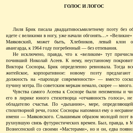
ГОЛОС И ЛОГОС
Лиля Брик писала двадцативосьмилетнему поэту без о
идете с великими в ногу, уже начали обгонять…» «Великие»
Маяковский, может быть, Хлебников, левый клон от
авангарда, к 1964 году погребенный — без отпевания.
Не исключено, правда, что к «великим» тут причисл
почивший Николай Асеев. К нему, неустанному покрови
Виктора Сосноры, Брик определенно ревновала. Тогда в
житейское, корпоративное: новому поэту предлагают
должность на «пароходе современности» — вместо
соск
пучину мэтра. По советским меркам немало, скорее — много.
Чувства самого Асеева к Сосноре были неизменны и чи
его в лирике юного стихотворца «отчаянность голоса», не
обладателю счастья. По «дыханию», мере, определяюще
стихотворной речи, голос Сосноры напомнил ему о несравне
имени — Маяковского. Слышимым образом молодой поэт в
рухнувшую связь футуристических времен. Был, правда, в 
Вознесенский со своими «Мастерами», но и он, едва появи