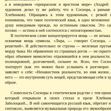
а в неведомом «прекрасном и яростном мире» (Андрей 
художник делал ту же работу, что и Соснора, а раньш
Хлебников). Обращаясь к этим художникам, с резкой о
понимаешь, что такое поэтический язык, в одно мгновени
душу неведомым прежде, но истинным смыслом. Это са
поэзии — истина в ней соотносится с неповторимостью.
В поэтическом слове концентрируется мощь — не штыка
осязаемая мощь символа. «Лира, — говорит Соснора, 
решеткой». И действительно: ее струны — железные пруть
морду
быка. Но обрамление из страшных рогов — не скрыто
образ объемнее мимолетно отразившейся в нем реальности
полнокровней, долговечней, сильнее ее. Ясно, что Сосн
эпатирует (как это можно было услышать в разговорах 
заявляет о себе: «Ненавистник реальности, во имя жизн
него — это внутренняя суть вещей, представляющая себя в 
образе.
Словесность Сосноры в
генетическом родстве
с тем прин
который открывали в своих стихах и прозе Хлебнико
Заболоцкий... В ней самоочищается русский язык, обретает
синтаксис, выявляется музыкальная природа его звукообразов