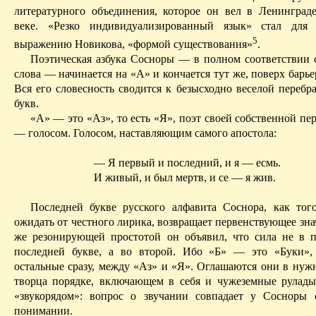
литературного объединения, которое он вел в Ленингра
веке. «Резко индивидуализированный язык» стал для
5
выражению Новикова, «формой существования»
.
Поэтическая азбука Сосноры — в полном соответствии 
слова — начинается на «А» и кончается тут же, поверх барь
Вся его словесность сводится к безысходно веселой перебр
букв.
«А» — это «Аз», то есть «Я», поэт своей собственной пе
— голосом. Голосом, наставляющим самого апостола:
— Я первый и последний, и я — есмь.
И живый, и был мертв, и се — я жив.
Последней букве русского алфавита Соснора, как тог
ожидать от честного лирика, возвращает первенствующее зна
же резонирующей простотой он объявил, что сила не в 
последней букве, а во второй.
Ибо «Б» — это «Буки», 
остальные сразу, между «Аз» и «Я».
Оглашаются они в нужн
творца порядке, включающем в себя и чужеземные рулады
«звукорядом»: вопрос о звучании совпадает у Сосноры
понимании.