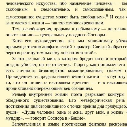
человеческого искусства, ибо назначение человека — б
свободным, а следовательно, и самосозданным, та
6
самосозданное существо может быть свободным».
И
если 
занимается в жизни — так это самовоскрешением.
Тема освобождения, прорыва к небывалому — не зафик
опыте знанию — центральная
у
позднего Сосноры.
Хотя его духовидчество, как мы мало-помалу убежд
преимущественно апофатический характер. Светлый образ ги
через вереницу темных ему «несоответствий».
За тот реальный мир, в котором бродит поэт и который
поздно убивает, он не ответчик. Творец, как понимает его
есть личность безвозвратно командированная, скажем п
Провидением за пределы нашей земной жизни — в пустоту 
то, что он пишет
о
настоящем времени — и
в
настояще
продиктовано опережающим век сознанием.
Рельеф внутренней жизни поэта разрывает контуры 
обыденного существования. Его метафорическая речь
постижения дня сегодняшнего с точки зрения дня грядущего
души». «Душа человека одна и ясна, друг мой, а жизнь
мундир», — говорит Соснора в «Башне».
Запечатленная в языке поэтическая фантазия раскрыв