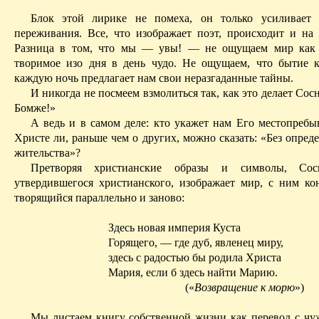
Блок этой лирике не помеха, он только усиливает д
переживания. Все, что изображает поэт, происходит и на 
Разница в том, что мы — увы! — не ощущаем мир как 
творимое изо дня в день чудо. Не ощущаем, что бытие 
каждую ночь предлагает нам свои неразгаданные тайны.
И никогда не посмеем взмолиться так, как это делает Сос
Бомже
!»
А ведь и в самом деле: кто укажет нам Его местопребы
Христе ли,
раньше
чем о других, можно сказать: «Без опред
жительства»?
Претворяя христианские образы и символы, Сосн
утвердившегося
христианского, изображает мир, с ним к
творящийся параллельно и заново:
Здесь новая империя Куста
Горящего, — где дуб, явленец миру,
здесь с радостью бы родила Христа
Мария, если б здесь найти Марию.
(«
Возвращение к морю
»)
Мы листаем книгу собственной жизни как перевод с чуж