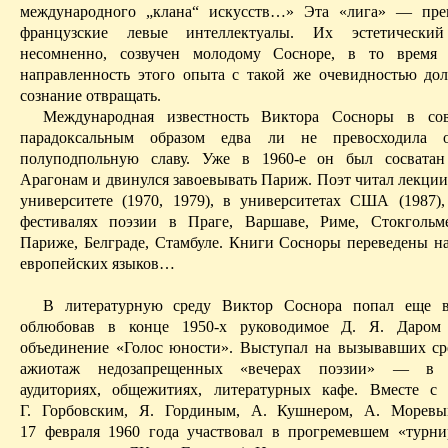
международного „клана“ искусств…» Эта «лига» — пре
французские левые интеллектуалы. Их эстетически
несомненно, созвучен
молодому
Сосноре, в то время 
направленность этого опыта с такой же очевидностью до
сознание отвращать.
Международная известность Виктора Сосноры в сов
парадоксальным образом едва ли не превосходила о
полуподпольную славу. Уже в 1960-е он был сосвата
Арагонам и двинулся завоевывать Париж. Поэт читал лекции
университете (1970, 1979), в университетах США (1987),
фестивалях поэзии в Праге, Варшаве, Риме, Стокгольм
Париже, Белграде, Стамбуле. Книги Сосноры переведены н
европейских языков…
В литературную среду Виктор Соснора попал еще в
облюбовав в конце 1950-х руководимое Д. Я. Даром 
объединение «Голос юности». Выступал на вызывавших с
ажиотаж недозапрещенных «вечерах поэзии» — в и
аудиториях, общежитиях, литературных кафе.
Вместе с 
Г. Горбовским, Я. Гординым, А. Кушнером, А. Морев
17 февраля 1960 года участвовал в прогремевшем «турни