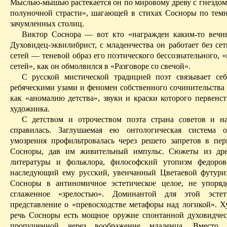
Мыслью-мышью растекается он по мировому древу с гнездом
полуночной страсти», шагающей в стихах Сосноры по тем
зачумленных столиц.
Виктор Соснора — вот кто «награжден каким-то вечн
Духовидец-эквилибрист, с младенчества он работает без се
сетей — теневой образ его поэтического бессознательного, 
сетей», как он обмолвился в «Разговоре со свечой».
С русской мистической традицией поэт связывает се
ребяческими
узами
и феномен собственного сочинительства 
как «аномалию детства», звуки и краски которого первенст
художника.
С детством и отрочеством поэта страна советов и н
справилась. Заглушаем
ая ею о
нтологическая система о
умозрения профильтровалась через решето запретов в пе
Сосноры, дав им живительный импульс. Сюжеты из дре
литературы и фольклора, философский утопизм федоров
наследующий ему
русский, увенчанный Цветаевой футури
Сосноры в антиномичное эстетическое целое, не упоря
сглаженное «зрелостью». Доминантой для этой эстет
представление о «превосходстве метафоры над логикой». Х
речь Сосноры есть мощное оружие спонтанной духовидчес
пропущенной через воображение младенца. Вместо с