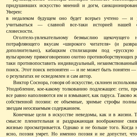
придушивших искусство мнений и догм, санкционирован
Уверен:
в недалеком будущем оно будет всерьез учтено — и 
учитываться — славной все-таки историей нашей о
словесности.
Оголтело-увлекательному безмыслию щекочущего 
потрафляющего вкусам «широкого читателя» (и развр
дополнительно), кабацким стилизациям под «русскую 
вульгарному
прямоговорению охотно противоборствующих ря
таки противопоставить индивидуальный, незаимствованный
поиск. Этот поиск непонятен — и не может быть понятен — 
о результатах не осведомлен и сам автор.
Виктор Соснора, говоря об искусстве, склонен использоват
Уподобление, кое-какому толкованию подлежащее: сети, про
все равно наполняются им и взмывают, как паруса. Таково ж
собственной поэзии: ее объемные, зримые строфы полн
звездам неосязаемым содержанием.
Конечные цели в искусстве неведомы, как и в жизни. Т
смысле пленительная и раздражающая воображение связ
жизнью просматривается. Однако и не больше того. Когда н
ясно, поэзия умрет. Но именно поэзия и не допустит, чт