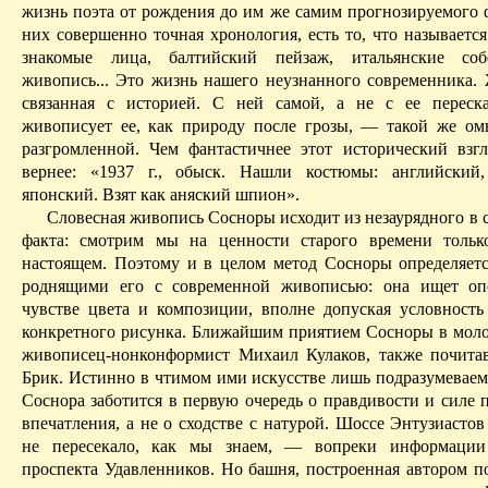
жизнь поэта от рождения
до
им
же самим прогнозируемого ф
них совершенно точная хронология, есть то, что называется
знакомые лица, балтийский пейзаж, итальянские соб
живопись... Это жизнь нашего неузнанного современника. 
связанная с историей. С ней самой, а не с ее переск
живописует ее, как природу после грозы, — такой же ом
разгромленной. Чем фантастичнее этот исторический взгл
вернее: «1937 г., обыск. Нашли костюмы: английский
японский. Взят как аняский шпион».
Словесная живопись Сосноры исходит из незаурядного в 
факта: смотрим мы на ценности старого времени тольк
настоящем. Поэтому и в целом метод Сосноры определяетс
роднящими его с современной живописью: она ищет 
чувстве цвета и композиции, вполне допуская условность
конкретного рисунка. Ближайшим приятием Сосноры в мол
живописец-нонконформист Михаил Кулаков, также почит
Брик. Истинно в чтимом ими искусстве лишь подразумеваемо
Соснора заботится в первую очередь о правдивости и силе 
впечатления, а не о сходстве с натурой. Шоссе Энтузиасто
не пересекало, как мы знаем, — вопреки информац
проспекта
Удавленников
. Но башня, построенная автором п