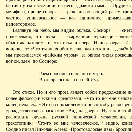
бытия путем выметания из него здравого смысла.
Орудие 
метафора, проще говоря — трюк, позволяющий рассматрив
частное, универсальное — как единичное, примелька
неповторимое.
Взглянув на небо, мы видим облака, Соснора — «снег
подозреваем, что луна — «карманное зеркальце солнца
объятиях находим то, что искали вчера. И позавчера... И
вопрошает: «Что ты меня обнимаешь, как ножницы, дева?» 
мы просыпаемся «райским утром», за окном тихая роскош
вот он, эдем, по Сосноре:
Раем оросило, солнечно и утро...
Во дворе осина, а на ней Иуда.
Это стихи. Но и его проза являет собой продолжение л
более философическими средствами: «Что-то во мне человеч
конец недалек...» Это из прозаического по способу размещен
«рождественского раскраса» «Вид на дверь».
Ну
как в этой
распознать оружие русской лирической меланхолии, д
трехстопник: «Что-то во мне человеческое, / видно, кон
Сходно писал Николай Асеев: «Простоволосые ивы
/ Б
росили