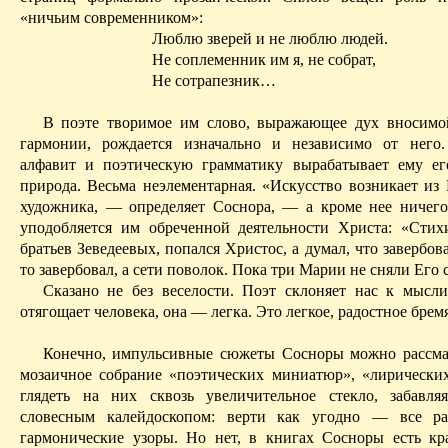
«ничьим современником»:
Люблю зверей и не люблю людей.
Не соплеменник им я, не собрат,
Не сотрапезник…
В поэте творимое им слово, выражающее дух вносимо
гармонии, рождается изначально и независимо от него
алфавит и поэтическую грамматику вырабатывает ему ег
природа. Весьма неэлементарная. «Искусство возникает из
художника, — определяет Соснора, — а кроме нее ничего
уподобляется им обреченной деятельности Христа: «Сти
братьев Зеведеевых, попался Христос, а думал, что завербова
то завербовал, а сети поволок. Пока три Марии не сняли Его с
Сказано не без веселости. Поэт склоняет нас к мысли
отягощает человека, она — легка. Это легкое, радостное бремя
Конечно, импульсивные сюжеты Сосноры можно рассма
мозаичное собрание «поэтических миниатюр», «лирически
глядеть на них сквозь увеличительное стекло, забавл
словесным калейдоскопом: верти как угодно — все ра
гармонические узоры. Но нет, в книгах Сосноры есть к