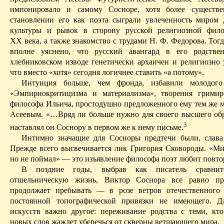
импонировало и самому Сосноре, хотя более существ
становлении его как поэта сыграли увлеченность миром 
культуры и рывок в сторону русской религиозной фило
XX века, а также знакомство с трудами Н. Ф. Федорова. Тог
вполне уяснено, что русский авангард в его родстве
хлебниковском изводе генетически архаичен и религиозно 
что вместо «хотя» сегодня логичнее ставить «а потому».
Интуиция больше, чем фронда, избавили молодог
«Эмпирио­критицизма и материализма», творения грими
философа Ильича, простодушно предложенного ему тем же
Асеевым. «…Вряд ли больше нужно для своего высшего об
3
наставлял он Соснору в первом же к нему письме.
Интимно значащие для Сосноры предтечи были, слава 
Прежде
всего
высвечивается лик Григория Сковороды. «Ми
но не поймал» — это изъявление философа поэт любит повтор
В поздние годы,
выбрав как писатель
сравнит
отшельническую жизнь, Виктор Соснора все равно 
продолжает пребывать — в розе ветров отечественного 
постоянной топографической привязки не имеющего. Д
искусств важно другое: переживание родства с теми, к
новых слов жаждет уберечься от скверны ветшающего мира.