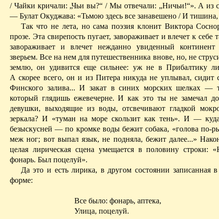
/ Чайки кричали: „Чьи вы?“ / Мы отвечали: „Ничьи!“». А из
— Булат Окуджава: «Тьмою здесь все занавешено
/ И
тишина,
Так что не лета, но сама поэзия клонит Виктора Сосно
прозе. Эта свирепость пугает, завораживает и влечет к себе т
завораживает и влечет нежданно увиденный континент
зверьем. Все на нем для путешественника внове, но, не струс
землю, он удивится еще сильнее:
уж
не в Прибалтику ли 
А
скорее всего, он и из Питера никуда не уплывал, сидит 
Финского залива... И закат в синих морских шелках — 
который глядишь ежевечерне. И как это ты не замечал до
девушки, выходящие из воды, отсвечивают гладкой мокр
зеркала? И «туман на море скользит как тень». И — куда
безыскусней — по кромке воды бежит собака, «голова по-ры
меж ног; вот выпал язык, не подняла, бежит далее...» Нако
целая лирическая сцена умещается в половину строки: 
фонарь. Был поцелуй».
Да это и есть лирика, в другом состоянии записанная в
форме:
Все было: фонарь, аптека,
Улица, поцелуй.