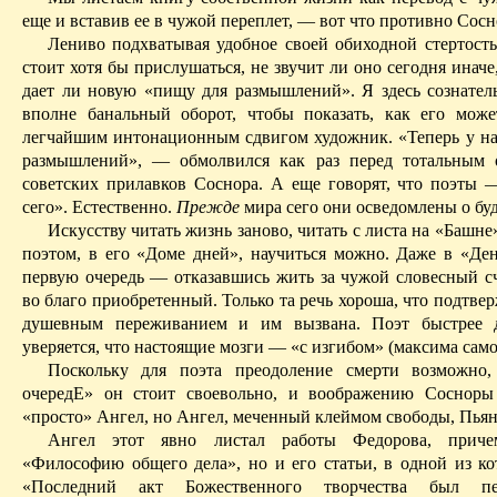
еще и вставив ее в чужой переплет, — вот что противно Сосн
Лениво подхватывая удобное своей обиходной стертост
стоит хотя бы прислушаться, не звучит ли оно сегодня иначе,
дает ли новую «пищу для размышлений». Я здесь сознател
вполне банальный оборот, чтобы показать, как его може
легчайшим интонационным сдвигом художник. «Теперь у н
размышлений», — обмолвился как раз перед тотальным 
советских прилавков Сос­нора. А еще говорят, что поэты 
сего». Естественно.
Прежде
мира сего они осведомлены о бу
Искусству читать жизнь заново, читать с листа на «Башне
поэтом, в его «Доме дней», научиться можно. Даже в «Ден
первую очередь — отказавшись жить за чужой словесный сч
во благо
приобретенный
. Только та речь хороша, что подтв
душевным
переживанием и им вызвана. Поэт быстрее 
уверяется, что настоящие мозги — «с изгибом» (максима сам
Поскольку для поэта преодоление смерти возможно,
очередЕ» он стоит своевольно, и воображению Сосноры
«просто» Ангел, но Ангел, меченный клеймом свободы, Пья
Ангел этот явно листал работы Федорова, приче
«Философию общего дела», но и его статьи, в одной из ко
«Последний акт Божественного творчества был п