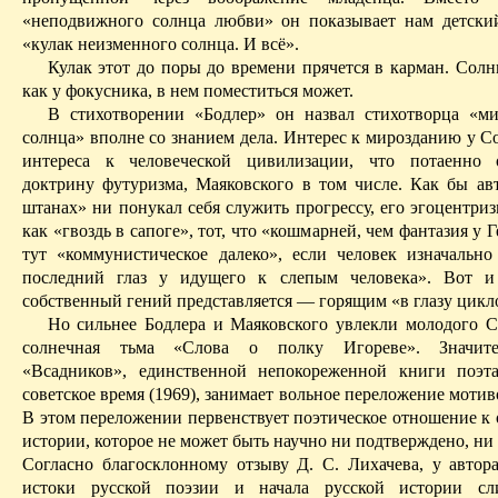
«неподвижного солнца любви» он показывает нам детски
«кулак неизменного солнца. И всё».
Кулак этот до поры до времени прячется в карман. Солн
как у фокусника, в нем поместиться может.
В стихотворении «Бодлер» он назвал стихотворца «м
солнца» вполне со
знанием дела
. Интерес к мирозданию у С
интереса к человеческой цивилизации, что потаенно 
доктрину футуризма, Маяковского в том числе. Как бы ав
штанах» ни понукал себя служить прогрессу, его эгоцентриз
как «гвоздь в сапоге», тот, что «кошмарней, чем фантазия у Г
тут «коммунистическое далеко», если человек изначально
последний глаз у идущего к слепым человека». Вот и
собственный гений представляется — горящим «в глазу цикл
Но сильнее Бодлера и Маяковского увлекли молодого С
солнечная тьма «Слова о полку Игореве». Значите
«Всадников», единственной непокореженной книги поэт
советское время (1969), занимает вольное переложение мотив
В этом переложении первенствует поэтическое отношение к 
истории, которое не может быть научно ни подтверждено, ни
Согласно благосклонному отзыву Д. С. Лихачева, у автор
истоки русской поэзии и начала русской истории сл