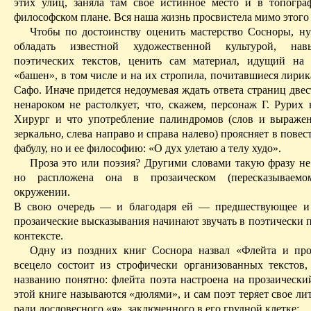
этих улиц, заняла там свое истинное место и в топогра
философском плане. Вся наша жизнь просвистела мимо этого 
Чтобы по достоинству оценить мастерство Сосноры, ну
обладать известной художественной культурой, на
поэтических текстов, ценить сам материал, идущий на 
«башен», в том числе и на их стропила, почитавшиеся лири
Сафо. Иначе
придется
недоумевая ждать ответа страниц двес
ненароком не растолкует, что, скажем, персонаж Г. Рурих 
Хирург и что употребление палиндромов (слов и выраже
зеркально, слева направо и справа налево) проясняет в повест
фабулу, но и ее философию: «О дух
улетаю
а телу худо».
Проза это или поэзия? Другими словами такую фразу не
но распложена она в прозаическом (пересказываемо
окружении.
В свою очередь — и благодаря
ей
— предшествующее и
прозаические высказывания начинают звучать в поэтически 
кон­тексте.
Одну из поздних книг Соснора назвал «Флейта и про
всецело состоит из строфически организованных текстов
названию понятно: флейта поэта настроена на прозаически
этой книге называются «дюлями», и сам поэт теряет свое ли
ради дословесного «я», заключенного в его грудной клетке: