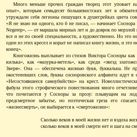
Много меньше прочих граждан творец этот уповает н
опыт», которым семьдесят большевистских лет в обязате
утруждали себя легионы пишущих в душегрейках цвета сов
«Я не знаю ни одного, кто б не писал, — начинает Соснора
Negerep», — от маршала мирных лет и до доярок по мерзлой
все и не по своей специальности, а художественно. Но это н
один из этих кресел и корыт не написал книгу жизни, и это не
конец».
Книгожизнь выплывает из стихов Виктора Сосноры как 
килька», как «мазурка-метель», как среди «звезд златож
Зверя». Она — обеспечена жизнью букв, буквальна. Не пр
окостеневших слов, буквы сосноровского алфавита идут в 
«Несостоявшееся самоубийство» на крест. Новеллистическ
фабула этого строфического повествования много отчетливе
что почитаются у Сосноры за прозу:
плывущим
на лодк
предсмертное забытье, но поэтиче­ская греза его спасает
«жизнесмерть», он выбирается к «смертожизни»:
Сколько веков в моей жизни нет и вздоха жи
сколько веков в моей смерти нет и шага на сме