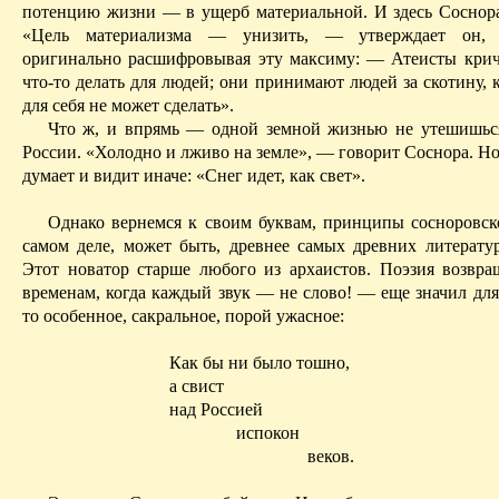
потенцию жизни — в ущерб материальной. И здесь Соснора
«Цель материализма — унизить, — утверждает он, 
оригинально расшифровывая эту максиму: — Атеисты крич
что-то делать для людей; они принимают людей за скотину, 
для себя не может сделать».
Что ж, и впрямь — одной земной жизнью не утешишьс
России. «Холодно и лживо на земле», — говорит Соснора. Н
думает и видит иначе: «Снег идет, как свет».
Однако вернемся к своим буквам, принципы сосноровск
самом деле, может быть, древнее самых древних литерату
Этот новатор старше любого из архаистов. Поэзия возвра
временам, когда каждый звук — не слово! — еще значил для
то особенное, сакральное, порой ужасное:
Как бы ни было тошно,
а свист
над Россией
испокон
веков.