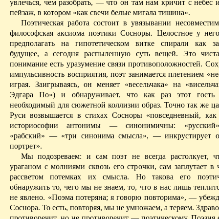
увлечься, чем разобрать, — что он там нам кричит с небес 
пейзаж, в котором «как свечи белые мигала тишина».
Поэтическая работа состоит в увязывании
несовместим
философская аксиома поэтики Сосноры.
Целостное у нег
предполагать на гипотетическом витке спирали как з
будущее, а сегодня распыленную суть вещей.
Это чиста
понимание есть уразумение связи противоположностей. Сох
импульсивность восприятия, поэт занимается плетением «не
играя. Заигрываясь, он меняет «весельчака» на «висельча
Эдгара
П
о») и обнаруживает, что как раз этот гост
необходимый для сюжетной коллизии образ. Точно так же ца
Руси возвышается в стихах Сосноры «повседневный, как
историософии антонимы — синонимичны: «русский»,
«рабский» — «три синонима смысла», — инкрустирует 
портрет».
Мы подозреваем: и сам поэт не всегда растолкует, ч
ураганом с молниями сквозь его строчки, сам
заплутает
в ч
рассветом потемках их смысла. Но такова его поэтиче
обнаружить то, чего мы не знаем, то, что в нас лишь теплит
не явлено. «Поэма потеряна; я говорю повторима», — убежд
Соснора. То есть, повторяя, мы не умножаем, а теряем. Здрав
противоречит, но не противоречит — поэтическому. Поэзия 