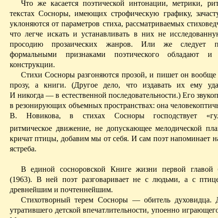
Что же касается поэтической интонации, метрики, ри
текстах Сосноры, имеющих строфическую графику, зачаст
уклоняются от параметров стиха, рассматриваемых стиховед
что легче искать и устанавливать в них не исследованн
просодию прозаических жанров. Или же следует пр
формальными признаками поэтического обладают и 
конструкции.
Стихи Сосноры разгоняются прозой, и пишет он вообще 
прозу, а книги.
(Другое дело, что издавать их ему уда
И никогда — в естественной последовательности.)
Его звукоп
в резонирующих объемных пространствах: она человекоптич
В. Новикова, в стихах Сосноры господствует «гул
ритмическое движение
, не допускающее мелодической пла
кричат птицы, добавим мы от себя. И сам поэт напоминает 
ястреба.
В единой сосноровской Книге жизни первой главой
(1963). В ней поэт разговаривает не с людьми, а с птиц
древнейшим и почтеннейшим.
Стихотворный терем Сосноры — обитель духовидца. Д
утратившего детской впечатлительности, упоенно играющего