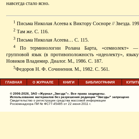
навсегда стало ясно.
1
Письма Николая Асеева к Виктору Сосноре // Звезда. 1998
2
Там же. С. 116.
3
Письма Николая Асеева… С. 115.
4
По терминологии Ролана Барта, «семиолект» — 
групповой язык (в противоположность «идеолекту», языку
Новиков Владимир. Диалог. М., 1986. С. 187.
5
Федоров Н. Ф. Сочинения. М., 1982. С. 561.
ГЛАВНАЯ
О ЖУРНАЛЕ
КНИГИ
БИБЛИОГРАФИЯ
КУПИТ
© 2006-2026, ЗАО «Журнал „Звезда”». Все права защищены.
Использование материалов без разрешения редакции "Звезды" запрещено
Свидетельство о регистрации средства массовой информации
Роскомнадзора ПИ № ФС77-45485 от 22 июня 2011 г.