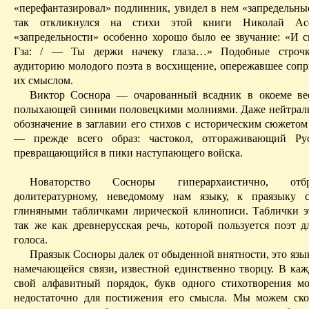
«перефантазировал» подлинник, увидел в нем «запредельн
так откликнулся на стихи этой книги Николай Ас
«запредельности» особенно хорошо было ее звучание: «И с
Гза: / — Ты держи начеку глаза…» Подобные строч
аудиторию молодого поэта в восхищение, опережавшее сопр
их смыслом.
Виктор Соснора — очарованный всадник в окоеме вес
полыхающей синими половецкими молниями. Даже нейтрал
обозначение в заглавии его стихов с историческим сюжетом
— прежде всего образ: частокол, отгораживающий Ру
превращающийся в пики наступающего войска.
Новаторство Сосноры гиперархаистично, от
долитературному, неведомому нам языку, к праязыку с
глиняными табличками лирической клинописи. Таблички э
так же как древнерусская речь, которой пользуется поэт д
голоса.
Праязык Сосноры далек от обыденной внятности, это язы
намечающейся связи, известной единственно творцу. В каж
свой алфавитный порядок, букв одного стихотворения мо
недостаточно для постижения его смысла. Мы можем ско