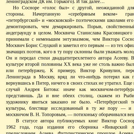
ленинградском ДК им.
Горького).
И так далее…
Но Сосноре «голос был» с другой, неожиданной для
стороны. Начертанную «серебряным веком» гра
«петербургской» и «москов­ской» поэтическими школами его
демонтировать, чем демаркировать. Порыв, свойствен
андеграунду в целом. Москвича Станислава Красовицкого
принимали с неменьшим энтузиазмом, чем Виктора Сосн
Москвич Борис Слуцкий и заметил его первым — из тех офиц
значащих поэтов, кого в ту пору склонны были уважать мол
Он и передал стихи двадцатитрехлетнего автора Асееву. 
культуре второй половины ХХ века уже не столь важно был
или петербуржец. К примеру, Виктор
Кривулин
, пер
Ленинграда в Москву, вряд ли что-нибудь потерял как 
вернувшись
в
Питер
, ничего в своих стихах не утратил. Еще
случай Андрея Битова: иначе как москвичом-петербу
представишь. Да и вне обеих столиц, скажем из Рыби
художнику
явиться
заказано не было. «Петербургский те
культуры, блестяще исследованный в ту же пору —
и
москвичом В. Н. Топоровым, — потихоньку оборачивался вещ
В статусе автора публикуемых книг Виктор Соснор
1962 года, года издания его сборника «Январский
предисловием Асеева. Футуристическое прошлое Асеева