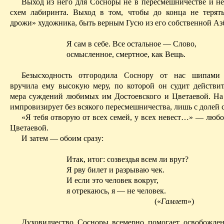
Выход из него для Сосноры не в пересмешничестве и не
схем лабиринта. Выход в том, чтобы до конца не терят
дрожи» художника, быть верным Гусю из его собственной Аз
Я сам в себе. Все остальное — Слово,
осмысленное
, смертное, как Вещь.
Безысходность отгородила Соснору от нас шипами 
вручила ему высокую меру, по которой он судит действит
мера суждений любимых им Достоевского и Цветаевой. На
импровизирует без всякого пересмешничества, лишь с долей с
«Я тебя отворую от всех семей, у всех невест…» — любо
Цветаевой.
И затем — обоим сразу:
Итак, итог: созвездья всем ли врут?
Я рву билет и разрываю чек.
И если это человек вокруг,
я отрекаюсь, я — не человек.
(«
Гамлет
»)
Духовидчество Сосноры всемерно помогает освобожде