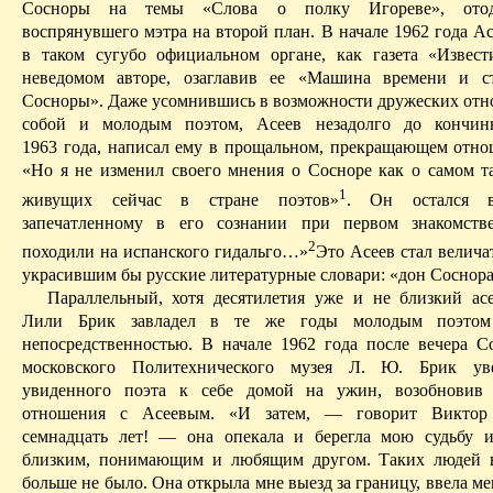
Сосноры на темы «Слова о полку Игореве», ото
воспрянувшего мэтра на второй план. В начале 1962 года А
в таком сугубо официальном органе, как газета «Извест
неведомом авторе, озаглавив ее «Машина времени и с
Сосноры». Даже усомнившись в возможности дружеских от
собой и молодым поэтом, Асеев незадолго до кончин
1963 года, написал ему в прощальном, прекращающем отно
«Но я не изменил своего мнения о Сосноре как о самом т
1
живущих сейчас в стране поэтов»
. Он остался в
запечатленному в его сознании при первом знакомств
2
походили на испанского гидальго…»
Это Асеев стал велича
украсившим бы русские литературные словари: «дон Соснора
Параллельный, хотя десятилетия уже и не близкий асе
Лили Брик завладел в те же годы молодым поэтом
непосредственностью. В начале 1962 года после вечера С
московского Политехнического музея Л. Ю. Брик ув
увиденного поэта к себе домой на ужин, возобновив
отношения с Асеевым. «И затем, — говорит Виктор
семнадцать лет! — она опекала и берегла мою судьбу 
близким, понимающим и любящим другом. Таких людей 
больше не было. Она открыла мне выезд за границу, ввела ме