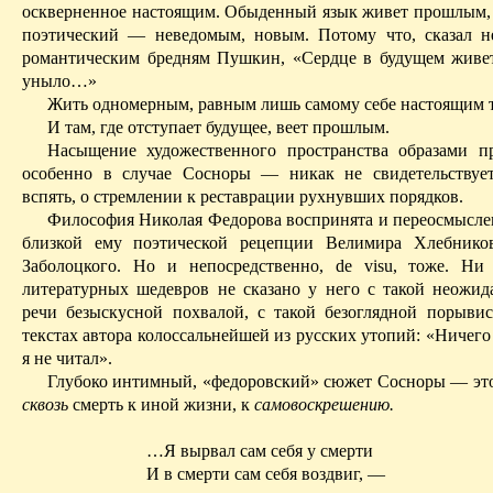
оскверненное настоящим.
Обыденный язык живет прошлым,
поэтический — неведомым, новым.
Потому что, сказал н
романтиче­ским бредням Пушкин, «Сердце в будущем живет
уныло…»
Жить одномерным, равным лишь самому себе настоящим т
И там, где отступает будущее, веет прошлым.
Насыщение художественного пространства образами 
особенно в случае Сосноры — никак не свидетельствуе
вспять, о стремлении к реставрации рухнувших порядков.
Философия Николая Федорова воспринята и переосмысле
близкой ему поэтической рецепции Велимира Хлебнико
Заболоцкого. Но и непосредственно, de visu, тоже.
Ни 
литературных шедевров не сказано у него с такой неожид
речи безыскусной похвалой, с такой безоглядной порывис
текстах автора колоссальнейшей из русских утопий:
«Ничего
я не читал».
Глубоко интимный, «федоровский» сюжет Сосноры — эт
сквозь
смерть к иной жизни, к
самовоскрешению.
…Я вырвал сам себя у смерти
И в смерти сам себя воздвиг, —