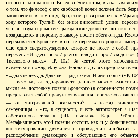
относительно данного.
Вслед за Эпиктетом, высказывавшимс
о том, что философ с его свободной волей должен быть безр
заключению в темницу, Бродский развертывает в «Мрамо
ходу которого Туллий, без вины виноватый узник, перс
ясный разум и римские гражданские доблести, по собстве
возвращается в тюремную камеру после побега оттуда.
Космо
переживается Бродским в опыте переезда из родной импер
еще одно
сверхгосударство
, которое не несет с собой п
перемен: «И здесь перо / рвется поведать про / сходство»
Трескового мыса», Ч
P
, 102). За чертой этого
мироединс
вселенский пожар,
ekpyrosis
Зенона и других представителе
«...дальше некуда. Дальше — ряд / звезд. И они горят» (Ч
P
, 104
Поскольку от однородности данного можно эмансипир
мысля ее, постольку поэзия Бродского (в особенности позд
представляет собой продукт отчуждения лирического «я» от
6
:
— от материальной реальности
«...взгляд живопи
самоубийцы. / Что, в сущности, и есть автопортрет. / Шаг
собственного тела...» («На выставке Карла
Вейлинк
Метафизичность этой поэзии состоит, как и у большинства 
конституировании
двумирия
и провидении инобытия за
расподоблении думающего и обступающих его объекто