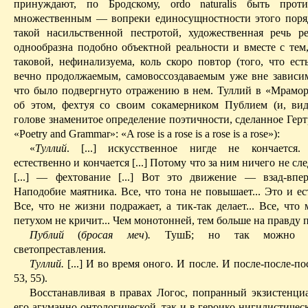
принуждают, по Бродскому,
ordo
naturalis
быть против
множественным — вопреки
единосущностности
этого поря
такой насильственной пестротой, художественная речь
р
однообразна подобно объектной реальности и вместе с тем,
таковой,
нефинализуема
, коль скоро повтор (того, что ес
вечно продолжаемым,
самовоссоздаваемым
уже вне зависи
что
было подвергнуто отражению в нем.
Туллий в «Мрамор
об этом, фехтуя со своим сокамерником
Публием
(и, вид
голове знаменитое определение поэтичности, сделанное
Герт
«
Poetry
and
Grammar
»:
«A
rose
is
a
rose
is
a
rose
is
a
rose
»):
«
Туллий
. [..
.
]
и
скусственное нигде не кончается. 
естественно и кончается [...] Потому что за ним ничего не след
[...] — фехтование [...] Вот это движение — взад-впе
Наподобие маятника. Все, что тона не повышает... Это и ест
Все, что не жизни подражает, а тик-так делает... Все, что 
петухом не кричит... Чем монотонней, тем больше на правду по
Публий
(
бросая меч
)
.
ТушБ
; но так можно м
светопреставления.
Туллий.
[...] И во время оного. И после. И
после-после-по
53, 55).
Восстанавливая в правах Логос, попранный экзистенци
его
агуманно-онтологической
, так и в героико-нигилистичес