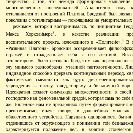
творчество, с той, что некогда сформировала мышление
многочисленных последователей. Аналогично тому 
отталкивался от построений Платона, Бродский был ввязан 
поколения с тоталитарным — покоящимся на умозрительных
— режимом, который воспринимался, по инициативе Тео
3
Макса
Хоркхаймера
, в качестве реализации
пр
4
воспитательного
проекта, изложенного в «
Политейе
».
В
с
«Развивая Платона» Бродский осовременивает философско
стражей и отождествляет себя с его жертвой. Восс
тоталитаризма было осознано Бродским как персональное 
злу мнимого разнообразия,
утаенной
тавтологичности
. Ли
индивидное способно прервать континуальный переход, с
фактической смежности как будто дифференцированны
учреждения — школу, завод, тюрьму и больничный морг
Идеократия
создает
симулякры
множественности в своей 
господство над феноменальной средой, которая сама по себе в
же.
Явленное
нам не преодолимо путем формулирования н
превозмогаемо, иначе говоря, в дальнейших моделях 
общественного устройства.
Нарушить однородность бытия
отделившись от
окружающего в понимании той безнадежно
характеризуется положение дел, в занятии стоическ