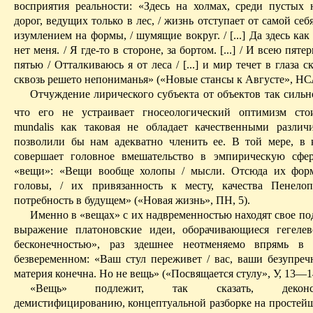
восприятия реальности: «Здесь на холмах, среди пустых н
дорог, ведущих только в лес, / жизнь отступает от самой себя
изумлением на формы, / шумящие вокруг. / [...] Да здесь как
нет меня. / Я где-то в стороне, за бортом. [...] / И всею пя
пятью
/ О
т­талкиваюсь я от леса / [...] и мир течет в глаза с
сквозь решето непониманья» («Новые стансы к Августе», НС
Отчуждение лирического субъекта от объектов так сильн
что его не устраивает гносеологический оптимизм стои
mundalis
как таковая не обладает качественными различ
позволили бы нам адекватно членить ее. В той мере, в 
совершает головное вмешательство в эмпирическую сфер
«вещи»: «Вещи вообще холопы / мысли. Отсюда их форм
головы, / их привязанность к месту, качества Пенело
потребность в будущем» («Новая жизнь», ПН, 5).
Именно в «вещах» с их
надвременностью
находят свое по
выражение
платоновские идеи, оборачивающиеся гегелев
бесконечностью», раз здешнее неотменяемо впрямь в
безвеременном
: «Ваш стул переживет / вас, ваши безупречны
материя конечна. Но не вещь» («Посвящается стулу», У, 13—1
«Вещь» подлежит, так сказать,
декон
демистифицированию
, концептуальной разборке на простей