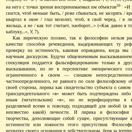
20
:
на него с точки зрения воспринимаемых им объектов
«И 
снится, чтоб меньше быть, / реже сбываться, не засорять / 
квартал в окне / глаз мозолит, чтоб, в свой черед, / в л
жильца, а не / как тот считает, наоборот...» («Как давно я т
каблуку...», У, 7).
Как лирическую поэзию, так и философию нельзя рас
качестве способов
речеведения
, выдерживающих ту
реф
проверку на истинность, каковая оправданна, когда мы
научным
дискурсом
. Будучи общезначимым высказыванием
спекуляция поддается фальсифицированию только в дру
высказывании, но не в перспективе эмпирического со­з
ограниченного в своем — слишком непосредственн
частноопределенного
, не равного по силе философскому 
своей стороны, лирика как свидетельство субъекта о самом 
трансцендентального «я» может быть подтверждена либо
иным (читательским) «я», но не ве­рифицируема в 
разделяемой всеми и повсюду, подходящей для любой (в 
неизвестно какой) личности. И лирика и философи
творчества, дополняющие собой
сущее
, присутствующие 
истинности или ложности этого присутствия. Философи
нехватку своего основания в действительном, беря за
termin