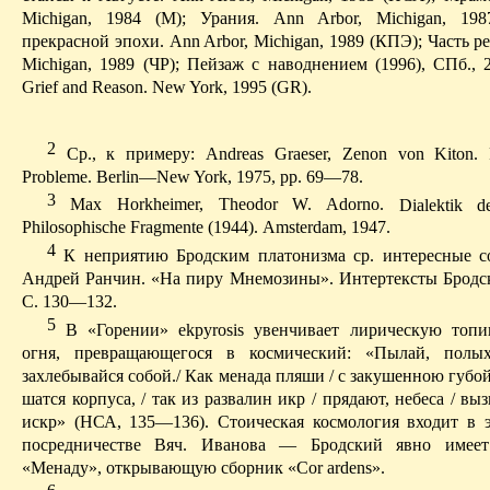
Michigan
, 1984 (M); Урания.
Ann
Arbor
,
Michigan
, 198
прекрасной эпохи.
Ann
Arbor
,
Michigan
, 1989 (КПЭ); Часть р
Michigan, 1989 (
Ч
P);
Пейзаж
с
наводнением
(1996),
СПб
.,
2
Grief and Reason.
New York, 1995 (GR).
2
Ср
.,
к
примеру
: Andreas
Graeser
,
Zenon
von
Kiton
.
Probleme
.
Berlin—New York, 1975, pp. 69—78.
3
Мах
Horkheimer
,
Theodor
W.
Adorno
.
Dialektik
d
Philosophische
Fragmente
(1944).
Amster­dam
, 1947.
4
К
неприятию Бродским платонизма ср. интересные с
Андрей
Ранчин
. «На пиру Мнемозины».
Интертексты
Бродск
С. 130—132.
5
В
«Горении»
ekpyrosis
увенчивает лирическую топи
огня, превращающегося в косми­ческий: «Пылай, полых
захлебывайся собой./ Как менада пляши / с закушенною губой. /
шатся корпуса, / так из развалин икр / прядают,
небеса
/ выз
искр» (НСА, 135—136). Стоиче­ская космология входит в 
посредничестве
Вяч
. Иванова — Бродский явно имеет
«Менаду», открывающую сборник «
Cor
ardens
».