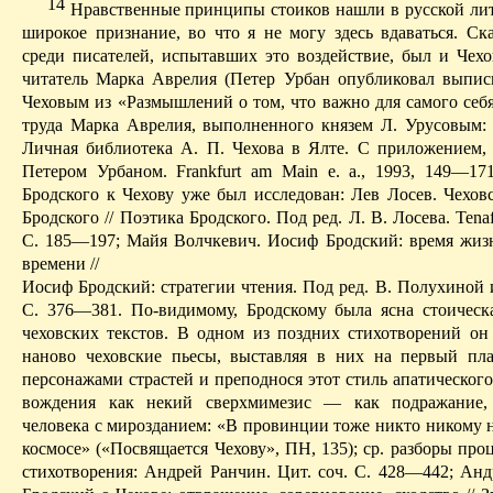
14
Нравственные принципы стоиков нашли в русской лит
широкое признание, во что я не могу здесь вдаваться.
Ск
среди писателей, испытавших это воздействие, был и Чех
читатель Марка
Аврелия
(Петер Урбан опубликовал выпис
Чехо­вым из «Размышлений о том, что важно для самого себ
труда Марка
Аврелия
, выпол­ненного князем Л. Урусовым:
Личная библиотека А. П. Чехова в Ялте. С приложе­нием,
Петером Урбаном.
Frankfurt
am
Main
e
. а., 1993, 149—1
Бродского к Чехову уже был исследован: Лев Лосев. Чехов­
Бродского // Поэтика Бродского. Под ред. Л. В. Лосева.
Tenaf
С. 185—197; Майя
Волчкевич
. Иосиф Бродский: время жиз
времени //
Иосиф Бродский: стратегии чтения. Под ред. В.
Полухиной
и
С. 376—381. По-видимому, Бродскому была ясна стоическ
чеховских текстов. В од­ном из поздних стихотворений он
наново
чеховские пьесы, выставляя в них на пер­вый пл
персонажами страстей и преподнося этот стиль апатическог
вождения как некий
сверхмимезис
— как подражание, 
человека с мирозданием: «В провинции тоже никто никому не
космосе» («Посвящается Чехову», ПН, 135); ср. разборы пр
стихотворения: Андрей
Ранчин
.
Цит
. соч. С. 428—442; Анд