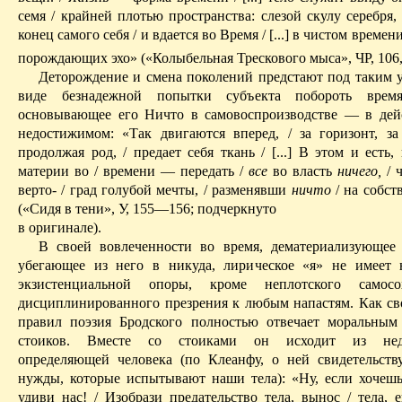
семя / крайней плотью пространства: слезой скулу серебря, 
конец самого себя / и вдается во Время / [...] в чистом времени
порождающих эхо» («Колыбельная Трескового мыса», Ч
P
, 106
Деторождение и смена поколений предстают под таким у
виде безна­дежной попытки субъекта побороть время
основывающее его Ничто в
самовоспроизводстве
— в дейс
недостижимом: «Так двигаются вперед, / за горизонт, за 
продолжая род, / предает себя ткань / [...] В этом и есть, 
материи во / времени — передать /
все
во власть
ничего,
/
верт
о
-
/ град голубой мечты, / разменявши
ничто
/
на собст
(«Сидя в тени», У, 155—156; подчеркнуто
в оригинале).
В своей вовлеченности во время, дематериализующее 
убегающее из него в никуда, лирическое «я» не имеет
экзистенциальной опоры, кроме неплотского самос
дисциплинированного презрения к любым напастям.
Как св
правил
поэзия Бродского полностью отвечает моральным
стоиков. Вместе со стоиками он исходит из недос
определяющей человека (по
Клеанфу
, о ней свидетельств
нужды, которые испытывают наши тела): «Ну, если хочешь
удиви нас! / Изобрази предательство тела, вынос / тела,