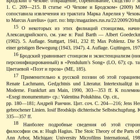
Бродский о Чехове: отвращение, соревнование, сходство // З
1. С. 209—215. В статье «О Чехове и Бродском» (2009) 
сопоставила извлечения из трактата Марка
Аврелия
у Чехова
to
Marcus
Aurelius
» (
цит
. по:
http
:/
magazines.rus.ru
/22/2009/20/tul
15
О
некоторых из этих филиаций стоицизма, начи
Александрийского, см. уже в:
Paul
Barth
—
Albert
Goedeckm
(1902). 5.
Auflage
.
Stuttgart, 1941, 232 ff; Max
Pohlenz
.
Die
S
einer
geistigen
Bewegung
(1943, 1947).
4.
Auflage
.
G
ц
ttingen
, 19
16
Бродский уравнивает стоицизм и экзистенциализм (ник
персонифицированный) в «
Pendulum’s
Song
» (LO, 67); ср. т
Цветаевой «Поэт и проза» (ME, 185).
17
П
рименительно к русской поэзии об этой
горациев
Renate
Lachmann
,
Gedдchtnis
und
Literatur
.
Intertextualit
д
t i
Moderne
.
Frankfurt am Main, 1990, 303—353 ff.
К
полемик
«
Exegi
monumentum
»
ср
.:
Valentina
Polukhina
.
О
p
. cit.,
pp. 180—181;
Андрей
Ранчин
.
Цит
.
соч
.
С
. 204—216; Jens
Her
gebrochener
Linien
.
Iosif
Brodskijs
dichterische
Selbstsch
ц
pfung
.
335—357 ff.
18
Н
аиболее подробные сведения об этой сторон
философии см. в:
Hugh
Hagius
.
The Stoic Theory of the Parts o
Ann Arbor, Michigan: University Microfilms International, 19