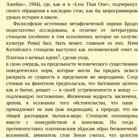
Aurelius
», 1994), где, как и в «
Less
Than
One
», подчеркнул
своего обращения к наследию
стои
, как бы запрограммиров
уроках истории в школе.
Философские источники метафизической лирики Бродс
недостаточно исследованы, в отличие от
литературны
стоицизм (особенно в том исполнении, которое он получи
культуре Рима) был, быть может, главным из них. Нач
Китийского
стоицизм выступил как полемический ответ н
2
Платона о вечных идеях
, сделав упор,
в свою очередь, на предельности человеческого существован
поведенческих норм, которые могли бы придать
экзис
раскрыть ее сущность в предельном же мироздании. Соср
стоиков на финитном предполагала, что бытование
целепо
как и бытие, решает — в своей устремленности к концу — 
подлежащую постижению. Жизненная мудрость заключена,
зрения, в осознании того обстоятельства, что наше 
принадлежит не нам (как индивидам), а природе; что о
общий распорядок
бытия-в-мире
. Стоицизм оппонирова
вместе с эпикурейством и
кинизмом
. Но тогда 
противопоставил платоновским
эйдосам
образ бесконечной
вселенной, зачинатель
стои
Зенон считал, что целостно