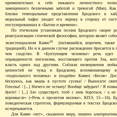
применительно к себе никакого личностного позиц
замещенного безличными заботой и тревогой (
Man
).
Как
близки
темпоральные
представления Бродского к
хай
моральный пафос уводит его лирику в сторону от сист
постулированных в «Бытии и времени».
По этическим установкам поэзия Бродского скорее р
реактуализации
стоической философии, которую являет собо
16
экзистенциализм Камю
(питавшийся, впрочем, также 
традицией). Но и в данном случае расхождение бросается в г
чем сходство. В «Бунтующем человеке» речь идет 
оправданности нигилизма, восстающего против Зла, кот
власть одних над другими. Соблазн низвержения любы
ценностей не чужд и Бродскому, вспоминающему в
«подпольного человека» и (подобно Камю) «Бесов» Дос
беснуюсь, как мышь в пустоте сусека! / Выносите свя
Генсека! / [...] Ничего не остыну! Вообще забудьте! / Я по
бунте! / [...] Зло существует, чтоб с ним бороться, / а н
коромысле» («Речь о пролитом молоке», КПЭ, 15—16). Бу
поведенческая стратегия, формулируемая в текстах Бродско
исчерпывается.
Для Камю «нет», сказанное миру, лишено альтернатив