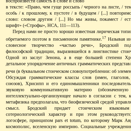
воспроизвести самость в слове и слово
в тексте: «Право, чем гуще россыпь / черного на листе, / те
особь / к прошлому, к пустоте / в будущем / [...]
повторим
слово: словом другим / [...] Но мы живы,
покамест
/ ест
шрифт» («Строфы», НСА, 111—113).
Перед нами не просто хорошо известная лирическая топи
17
обретаемо­го поэтом в письменном памятнике.
Н
азывая и
словесное творчество «частью речи», Бродский по
философской традиции, выразившейся в лингвистике стои
Одной из заслуг Зенона, а в еще большей степени
Хр
детальное упорядочение античных грамматических представл
речи (в буквальном стоическом словоупотреблении: об элемен
О
бсуждая грамматические классы слов (имен, глаголов
союзов),
Хрисипп
и его единомышленники последователь
звуковую коммуникативную материю (обозначенную
интеллектуально-организующее начало в согласии с тем, к
метафизика предполагала, что биофизической средой управл
смысл. Бродский придает стоическим языковым
сотериологический
характер и при этом руководствуетс
логосфере
, принципом
pars
et
totum
, по которому Марк
Ав
космополис
, вселенскую империю. Социальные учреждени