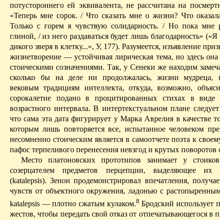
потустороннего ей эквивалента, не рассчитана на посмертн
«Теперь мне сорок. / Что сказать мне о жизни? Что оказал
Только с горем я чувствую солидарность. / Но пока мне 
глиной, / из него раздаваться будет лишь благодарность» («Я
дикого зверя в клетку...», У, 177). Разумеется, изъявление при
жизнетворение
— устойчивая лирическая тема, но здесь она
стоическими
созначениями
. Так, у Сенеки же находим замеч
сколько бы на деле ни продолжалась, жизни мудреца, 
вековым традициям интеллекта, откуда, возможно, объясн
сорокалетие подано в процитированных стихах в виде 
возрастного интервала. В
интертекстуальном
плане следует 
что сама эта дата фигурирует у Марка
Аврелия
в качестве то
которым лишь повторяется все, испытанное человеком пре
несомненно
стоическим является в самоотчете поэта к свое
пафос терпеливого перенесения невзгод и крутых поворотов 
Место платоновских прототипов занимает у стоиков
созерцателем предметов перцепции, выделяющее их 
(
katalepsis
). Зенон продемонстрировал впечатления, получа
чувств от объектного окружения, ладонью с растопыренным
8
katalepsis
— плотно сжатым кулаком.
Бродс­кий использует 
жестов, чтобы передать свой отказ от отпечатывающегося в 