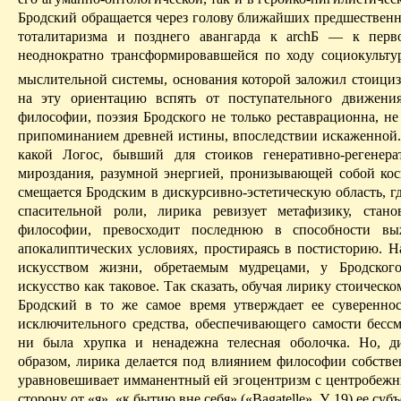
Бродский обращается через голову ближайших предшественн
тоталитаризма и позднего авангарда к
archБ
— к
перв
неоднократно трансформировавшейся по ходу
социокульту
мыслительной системы, основания которой заложил стоициз
на эту ориентацию вспять от поступательного движени
философии, поэзия Бродского не только
реставрационна
, н
припоминанием древней истины, впоследствии искаженной. 
какой Логос, бывший для стоиков
генеративно-регенер
мироздания, разумной энергией, пронизывающей собой ко
смещается Бродским в дискурсивно-эстетическую область, г
спасительной роли, лирика ревизует метафизику, стан
философии, превосходит последнюю в способности в
апокалиптических
условиях, простираясь в
постисторию
. Н
искусством жизни, обретаемым мудрецами, у Брод­ског
искусство как таковое. Так сказать, обучая лирику стоическ
Бродский в то же самое время утверждает ее сувереннос
исключительного средства, обеспечивающего самости бессм
ни была хрупка и ненадежна телесная оболочка. Но, д
образом, лирика делается под влиянием философии собств
уравновешивает имманентный ей эгоцентризм с центробеж
сторону от «я», «к бытию вне себя» («
Bagatelle
», У, 19) ее суб