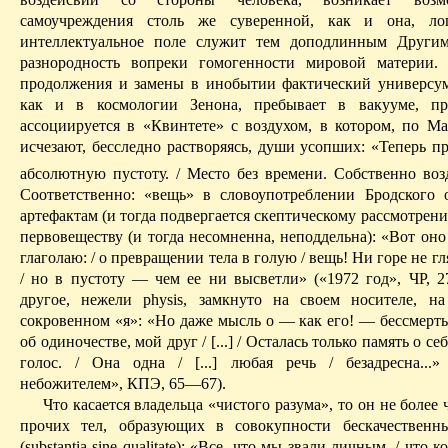
самоучреждения
столь же суверенной, как и она,
ло
интеллектуальное поле служит тем доподлинным Другим
разнородность вопреки
гомогенности
мировой материи.
продолжения и замены в инобытии фактический универсум
как и в космологии Зенона, пребывает в вакууме, пр
ассоциируется в «Квинтете» с воздухом, в котором, по М
исчезают, бесследно растворяясь, души усопших: «Теперь п
абсолютную пустоту. / Мес­то без времени. Собственно возд
Соответственно: «вещь» в словоупотреблении Бродского 
артефактам (и тогда подвергается скептическому рассмотрени
первовеществу
(и тогда несомненна, неподдельна): «Вот оно
глаголаю
: / о превращении тела в голую / вещь! Ни горе не гл
/ но в пустоту — чем ее ни высветли» («1972 год», Ч
P
, 2
другое, нежели
physis
, замкнуто на своем носителе, на
сокровенном «я»: «Но даже мысль о — как его! —
бессмерт
об одиночестве, мой друг / [...] / Осталась только память о се
голос. / Она одна / [...] любая речь /
безадресна
...
небожителем», КПЭ, 65—67).
Что касается владельца «чистого разума», то он не более 
прочих тел, образующих в совокупности
бескачественн
(
substantia
sine
qualitate
): «Все, что мы звали личным, / что ко