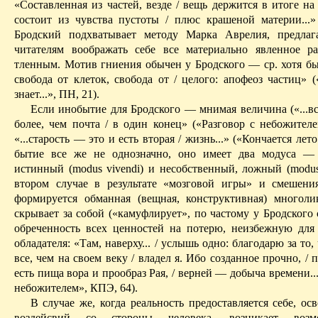
«Составленная из частей, везде / вещь держится в итоге на 
состоит из чувства пустоты / плюс крашеной материи...» 
Бродский подхватывает методу Марка
Аврелия
, предла
читателям воображать себе все материально явленное р
тленным. Мотив гниения обычен у Бродского — ср. хотя бы:
свобода от клеток, свобода от / целого: апофеоз частиц» 
знает...», ПН, 21).
Если инобытие для Бродского — мнимая величина («...вс
более
,
чем почта / в один конец» («Разговор с небожителе
«...старость — это и есть вторая / жизнь...» («Кончается лето.
бытие все же не однозначно, оно имеет два модуса — 
истинный (
modus
vivendi
) и несобственный, ложный (
modu
втором случае в результате «мозговой игры» и смешен
формируется обманная (вещная, конструктивная) многолик
скрывает за собой («камуфлирует», по частому у Бродского
обреченность всех ценностей на потерю, неизбежную для
обладателя:
«Там, наверху... / услышь одно: благодарю за то, 
все, чем на своем веку / владел я. Ибо созданное прочно, / п
есть пища вора и прообраз Рая, / верней — добыча времени...
небожителем», КПЭ, 64).
В случае же, когда реальность предоставляется себе, ос
воздейс­вий со стороны человека, возникает возм