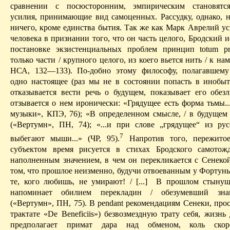
сравнении с посюсторонним, эмпирическим становятс
усилия, принимающие вид
самоценных
. Рассудку, однако, 
ничего, кроме единства бытия. Так же как Марк
Аврелий
ус
человека в признании того, что он часть целого, Бродский 
постановке экзистенциальных проблем принцип
totum
p
только части / крупного целого, из коего вьется нить / к нам
НСА, 132—133).
По-до­б­но
этому философу, полагавшему
одно настоящее (раз мы не в состоянии попасть в инобыт
отказывается вести речь о будущем, показывает его обе
отзывается о нем иронически: «Грядущее есть форма тьмы..
музыки», КПЭ, 76); «В опреде­ленном смысле, / в будущем 
(«
Вертумн
», ПН, 74); «...и при слове „грядущее“ из рус
7
выбегают мыши...» (ЧP, 95).
Н
апротив того, пережито
субъектом время рисуется в стихах Бродского
самотож
наполненным значением, в чем он перекликается с Сенеко
том, что прошлое неизменно, будучи отвоеванным у Фортун
те, кого любишь, не умирают! / [...]
В прошлом стынуща
напоминает обилием перекладин / обезумевший зна
(«
Вертумн
», ПН, 75). В
pendant
рекомендациям Сенеки, прос
трактате «
De
Beneficiis
») безвозмездную трату себя, жизнь
предполагает примат дара над обменом, коль ско