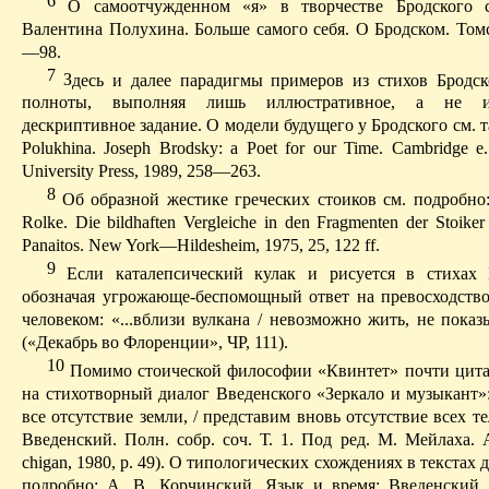
6
О
самоотчужденном
«я» в творчестве Бродского с
Валентина
Полухина
. Больше само­го себя. О Бродском. Томс
—98.
7
З
десь и далее парадигмы примеров из стихов Бродск
полноты, выполняя лишь ил­люстратив­ное, а не и
дескриптивное задание. О модели будущего у Бродского см. та
Polukhina. Joseph Brodsky: a Poet for our Time. Cambridge e.
University Press, 1989, 258—263.
8
О
б образной
жестике
греческих стоиков см. подробно
Rolke
.
Die
bildhaften
Vergleiche
in den
Fragmenten
der
Stoiker
Panaitos
.
New
York
—
Hildesheim
, 1975, 25, 122
ff
.
9
Е
сли
каталепсический
кулак и рисуется в стихах Б
обозначая угрожающе-беспомощ­ный ответ на превосходств
человеком: «...вблизи вулкана / невозможно жить, не показы
(«Декабрь во Флоренции», Ч
P
, 111).
10
П
омимо стоической философии «Квинтет» почти
цит
на стихотворный диалог Введенского «Зеркало и музыкант
все отсутствие земли, / представим вновь отсут­ствие всех т
Введенский.
Полн. собр. соч. Т. 1. Под ред. М. Мейлаха.
chigan
, 1980,
p
. 49).
О типологических схождениях в текстах д
подробно: А. В.
Корчинский
. Язык и время: Введенский 