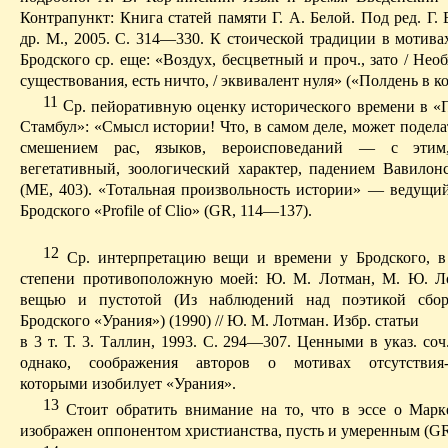
Контрапункт: Книга статей памяти Г. А. Белой. Под ред. Г.
др. М., 2005. С. 314—330. К стоиче­ской традиции в мотив
Бродского ср. еще: «Воздух, бесцветный и проч., зато / Нео
существования, есть ничто, / эквивалент нуля» («Полдень в ком
11
С
р. пейоративную оценку исторического времени в «
Стамбул»: «Смысл истории! Что, в самом деле, может подела
смешением рас, языков, вероисповеданий — с этим
вегетативный, зоологический характер, падением Вавилон­с
(ME, 403). «Тотальная произвольность истории» — ведущий
Бродского «
Profile
of
Clio
» (GR, 114—137).
12
С
р. интерпретацию вещи и времени у Бродского, в
степени противоположную моей: Ю. М. Лотман, М. Ю. Л
вещью и пустотой (Из наблюдений над поэтикой сбо
Бродского «Урания») (1990) // Ю. М. Лотман.
Избр
. статьи
в 3 т. Т. 3.
Таллин
, 1993. С. 294—307. Ценными в указ
.
с
оч
однако, соображения авторов о мотивах отсутст­вия-и
которыми изобилует «Урания».
13
С
тоит обратить внимание на то, что в эссе о Мар
изображен оппонентом христи­анства, пусть и умеренным (G