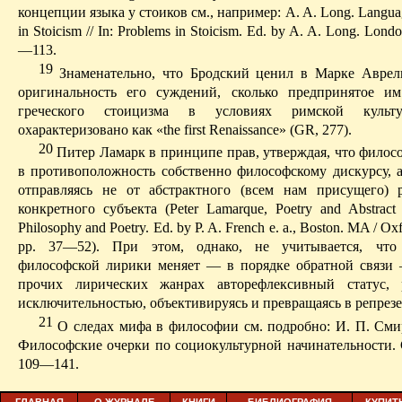
концепции языка у стоиков см., например: A. A.
Long
.
Langua
in Stoicism // In: Problems in Stoicism.
Е
d
. by A. A. Long.
Londo
—113.
19
Знаменательно, что Бродский ценил в Марке
Аврел
оригинальность его суждений, сколько предпринятое и
греческого стоицизма в условиях римской культур
охарактеризовано как «
the
first
Renaissance
» (GR, 277).
20
Питер Ламарк в принципе прав, утверждая, что филосо
в противопо­ложность соб­ственно философскому
дискурсу
, 
отправляясь не от абстрактного (всем нам прису­щего) 
конкретного субъекта (
Peter
Lamarque
,
Poetry
and
Abstract
Philosophy
and
Poetry
. Е
d
. by P. A. French e. a., Boston.
MA / Oxf
pp. 37—52).
При этом, однако, не учи­тывается, что
философской лирики меняет — в порядке обратной связ
прочих лирических жанрах
авторефлексивный
статус, р
исключительностью, объективируясь и превращаясь в репрезе
21
О
следах мифа в философии см. подробно: И. П. Смир
Философские очерки по
социокультурной
начинательности
.
109—141.