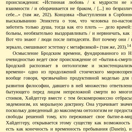
происхождения: «Истинная любовь / к мудрости не н
взаимности / и оборачивается не браком, / [...] но безразл
себе...» (там же, 202). Концовка «Выступления в Сорбонн
высказыванию Эпиктета о том, что человека по-насто
заботить только душа, тогда как его плоть — дело врачей: 
больны, необязательно выздоравливать / и нервничать, как
Вот что знают / люди после пятидесяти. Вот почему они / 
14
зеркало, смешивают эстетику с метафизикой» (там же, 203).
Осмысление Бродским времени, фундированного
из Н
очевидно­стью ведет свое происхождение от «
бытия-к-смерт
Бродский распознает в
онтологизме
и экзистенциализ
времени» одно из продолжений стоического мировоззрен
вообще говоря, чрезвычайно продуктивной моделью для
развития философии, давшего в ней множество ответвлени
бытующего перед лицом непреложной смерти во много
стоиков, Хайдеггер вместе с тем бескомпромиссно отбрасы
эвдемонизм, их моральную доктрину. Она утрачивает значен
поскольку доведенный до максимума
онтологизм
не предоста
свободы решений тому, кто переживает свое
бытие-в-ми
Хайдеггеру, открывается это­му существу как возможность 
есть как конечность и временность пре­бывания (
Dasein
), 