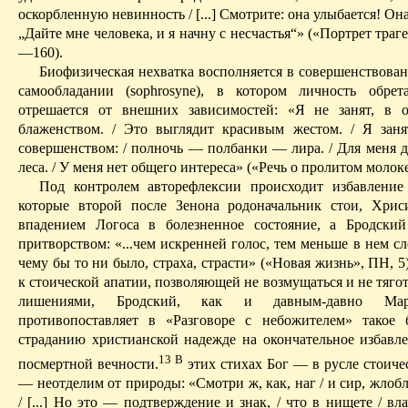
оскорбленную невинность / [...] Смотрите: она улыбается! Она г
„Дайте мне человека, и я начну с несчастья“» («Портрет траг
—160).
Биофизическая нехватка восполняется в совершенствован
самообла­дании (
sophrosyne
), в котором личность обрета
отрешается от внешних зависимостей: «Я не занят, в 
блаженством. / Это выглядит красивым жестом. / Я зан
совершенством: / полночь — полбанки — лира. / Для меня д
леса. / У меня нет общего интереса» («Речь о пролитом молоке
Под контролем
авторефлексии
происходит избавление 
которые второй после Зенона родоначальник
стои
,
Хрис
впадением Логоса в болезненное состояние, а Бродски
притворством: «...чем искренней голос, тем меньше в нем сл
чему бы то ни было, страха, страсти» («Новая жизнь», ПН, 5
к стоической апатии, позволяющей не возмущаться и не тяго
лишениями, Бродский, как и давным-давно 
противопоставляет в «Разговоре с небожителем» такое 
страданию христианской надежде на окончательное избавле
13
В
посмертной вечности.
этих стихах Бог — в русле стоиче
— неотделим от природы: «Смотри ж, как, наг / и сир,
жлоб
/ [...] Но это — подтверждение и знак, / что в нищете / в