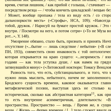
время, считая лишним, / как прибой с голыша, / стачивает — т
посредством резца — / чтобы кончить
цикладской
/ вещью без 
/ Может, вообще пропажа / тела из виду есть / со стор
дальнозоркости месть» («Строфы», НСА, 109); «Навсегда
тобой, дружок. / Нарисуй на бумаге простой кружок. / Это 
внутри. / Посмотри на него, и потом сотри» («То не Муза в
рот...», У, 148).
Умозрение обязано, стало быть, признать и принять Нич
отсутствие («...бытие — лишь следствие / небытия» («В сл
ПН, 193)), совместить свою
инаковость
с той онтологичес
которая открывается на краю сущего: «...незримость / вх
годами — как тела уступка душе, / как намек на грядуще
затянувшийся минус» («Литовский ноктюрн:
Томасу
Венцло
Разность того, что есть, субстанциального, и того, чт
нужно лишь мыслить,
небытного
, ничем не заполненного,
Бродского сущность времени, каковое оказывается глав
метафизической поэзии, выступая здесь не столько ка
11
историческая, сколько как абстрактная категория
, как ор
то есть внутренне асимметричная, длительность: «
пространства. Пространство — вещь. / Время же, в сущн
вещи. / Жизнь — форма времени / [...] тело служит ввиду 