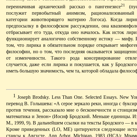
21
переиначивая архаический рассказ о пангенезисе
(пус
послужит первобытный анимизм, рационализованный
категории животворящего материю Логоса). Когда лири
предпосылку в философском рассуждении, она
квазимифол
отбрасывает его туда, откуда оно началось. Как исток лир
функционирует аналогично собственному истоку — мифу. Р
том, что лирика в обязательном порядке открывает
мифоге
философии, но о том, что последняя оказывается защищенно
от изменчивости. Такого рода консервирование отвл
случается, даже если лирика и покушается, как у Бродского
иметь
большую
значимость, чем та, которой обладала филосо
1
Joseph Brodsky.
Less Than One.
Selected
Essays
.
New
Yo
перевод В. Голышева:
«А серое зер­кало реки, иногда с букс
против течения, рассказало мне о бесконечности и стоициз
математика и Зенон» (Иосиф Бродский.
Меньше единицы. Из
М., 1999, 9). В дальнейшем ссылки на тексты Бродского — в к
Кроме
приве­денных
(LO, ME) цитируются следующие исто
стансы
к
Августе.
Ann
Arbor
,
Michi­gan
, 1983 (НСА); Мрам