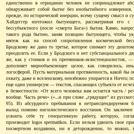
единствен­но в отрицании человек не
сопринадлежит
абс
обнаруживает собой бытие без
инобытийного
измерения, 
прежде, по исторической инерции, всему сущему смысл и су
Хайдеггер
ничтожил
бытующего, рассматривая его с 
бессубъектного (после «смерти Бога») бытия. Камю, напро
такого
рода бытию, заняв позицию бытующего, чтобы ука
мятеж как на способ сопротивления космической бесс
Бродскому же дано то третье, которое снимает эту дихотом
преодолеть ее. Если у Бродского и нет субстанциального
дв
же, как у стоиков и их преемников-экзистенциалистов, —
дополняет
мирообъемлющее
целое, как говорилось, и
логосферой
. Пусть материальная протяженность, какой бы 
охвату, даже и вселенскому, неизбежно упирается
в Ничто
; п
еще один универсум — текстов, спасающих субъекта от исче
в безвестности: «От всего человека вам остается часть / ре
вообще. Часть речи» («...и при слове „грядущее“ из русского
95). Из абсурдного пребывания в
нетрансцендируемом
бы
выход помимо нигилистического восстания. Он заключен
усвоить себе ту генеративную работу, ко­торую, согл
производит
logos
spermatikos
. Если нельзя удвоить свое пр
посмертном воздаянии, ни в деторождении, то можно, т