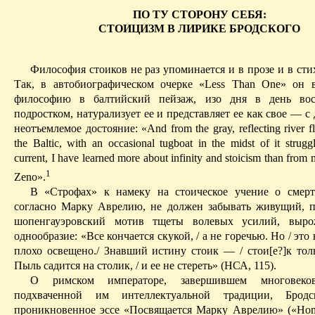
ПО ТУ СТОРОНУ СЕБЯ:
СТОИЦИЗМ В ЛИРИКЕ БРОДСКОГО
Философия стоиков не раз упоминается и в прозе и в сти
Так, в автобиографическом очерке «
Less
Than
One
» он 
философию в балтийский пейзаж, изо дня в день во
подростком, натурализует ее и представляет ее как свое — с
неотъемлемое достояние: «
And
from
the
gray
,
reflecting
river
f
the
Baltic
,
with
an
occasional
tugboat
in
the
midst
of
it
strugg
current
, I
have
learned
more
about
infinity
and
stoicism
than
from
1
Zeno
».
В «Строфах» к намеку на стоическое учение о смерт
согласно Марку
Аврелию
, не должен забывать живущий, 
шопенгауэровский
мотив тщеты волевых усилий, выро
однообразие: «Все кончается скукой, / а не горечью. Но / это
плохо освещено./ Знавший истину стоик — /
сто
и
[
е?]к тол
Пыль садится на столик, / и ее не стереть» (НСА, 115).
О римском императоре, завершившем многовеков
подхваченной им ин­теллектуальной традиции, Брод
проникновенное эссе «Посвящается Марку
Аврелию
» («
Ho