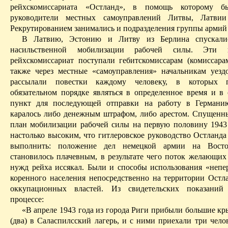
рейхскомиссариата
«
Ост­ланд
», в помощь которому б
руководители местных самоуправлений Литвы, Латви
Рекрутированием
занимались и подразделения группы армий
В Латвию, Эстонию и Литву из Берлина спускали
насильственной мобилизации рабочей силы. Эти 
рейхскомиссариат
поступали
гебитскомиссарам
(комиссарам
также через местные «самоуправления» начальникам уезд
рассылали повестки каждому человеку, в которых 
обязательном порядке являться в определенное время и в
пункт для последующей отправки на работу в Германи
каралось либо денежным штрафом, либо арестом. Спущенн
план мобилизации рабочей силы на первую половину 1943 
настолько высоким, что гитлеровское руководство
Остланда
выполнить: положение дел немецкой армии на Вост
становилось плачевным, в результате чего поток желающих 
нужд рейха иссякал. Были и способы использования «непе
коренного населения непосредственно на территории
Остл
оккупационных властей. Из свидетельских показани
процессе:
«В апреле 1943 года из города Риги прибыли большие кр
(два) в
Саласпилсский
лагерь, и с ними приехали три чело