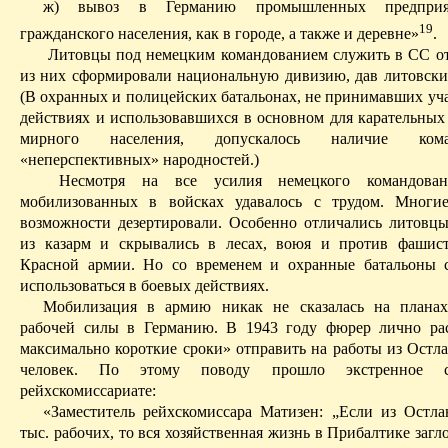
ж) вывоз в Германию промышленных предприя
19
гражданского населения, как в городе, а также и деревне»
.
Литовцы под немецким командованием служить в СС от
из них сформировали национальную дивизию, дав литовски
(В охран­ных и полицейских батальонах, не принимавших уч
действиях и использовавшихся в основном для карательных
мирного населения, допускалось наличие ком
«неперспективных» народностей.)
Несмотря на все усилия немецкого командован
мобилизованных в войсках удавалось с трудом. Многи
возможности дезертировали. Особенно отличались литовц
из казарм и скрывались в лесах, воюя и против фашис
Красной армии. Но со временем и охранные батальоны 
использоваться в боевых действиях.
Мобилизация в армию никак не сказалась на планах
рабочей силы в Германию. В 1943 году фюрер лично ра
максимально короткие сроки» отправить на работы из
Остла
человек. По этому поводу прошло экстренное 
рейхскомиссариате
:
«Заместитель
рейхскомиссара
Матизен
: „Если из
Остла
тыс. рабочих, то вся хозяйственная жизнь в Прибалтике загл