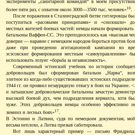
эксперименты „санитарной командой“ в моем присутстви
16
более пяти раз, с охватом около 3000—3500 тыс. человек»
.
После поражения в Сталинградской битве гитлеровцы б
поступиться «расовыми принципами» и «снизошли» до
местных жителей боевых частей: немцы начали формировать
батальоны
Ваффен-СС
. Это преподносилось как «высокая че
доверие — наравне с немецким народом бороться против бол
даже при проведении агитационной кампании во вр
эсэсовские формирования местным «самоуправлениям» б
использовать лозунг «борьба за независимость».
Современный эстонский учебник по истории сообщает
добровольцев был сформирован батальон „Нарва“, воз
элитное из когда-либо существовавших эстонских подраздел
1944 гг. он проявил незаурядную отвагу в боях на Украине.
и латышские добровольче­ские батальоны зачастую демонстр
высокий боевой дух, чем подразделения вермахта, хотя б
хуже. Этих добровольцев немцы особенно эффективно и
17
зимних и лесных боях»
.
В Эстонии и Латвии, судя по немецким документам, мо
весьма неплохо, а Литва призыв саботировала.
Вот лишь характерный пример — письмо Фридрих