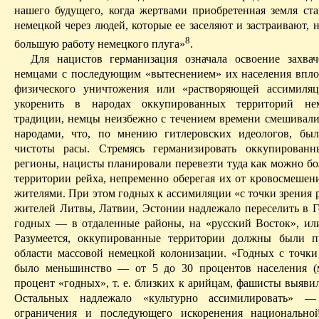
нашего будущего, когда жертвами приобретенная земля ста
немецкой через людей, которые ее заселяют и застраивают, 
8
большую работу немецкого плуга»
.
Для нацистов германизация означала освоение захва
немцами с последующим «вытеснением» их населения впло
физического уничтожения или «растворяющей ассимиляц
укоренить в народах оккупированных территорий не
традиции, немцы неизбежно с течением времени смешивали
народами, что, по мнению гитлеровских идеологов, бы
чистоты расы. Стремясь германизировать оккупированн
регионы, нацисты планировали перевезти туда как можно бо
территории рейха, непременно оберегая их от кровосмешен
жителями. При этом годных к ассимиляции «с точки зрения 
жителей Литвы, Латвии, Эстонии надлежало переселить в Г
годных — в отдаленные районы, на «русский Восток», ил
Разумеется, оккупированные территории должны были п
области массовой немецкой колонизации. «Годных с точки
было меньшинство — от 5 до 30 процентов населения (
процент «годных», т. е. близких к арийцам, фашисты выяви
Остальных надлежало «культурно ассимилировать» —
ограничения и последующего искоренения национально