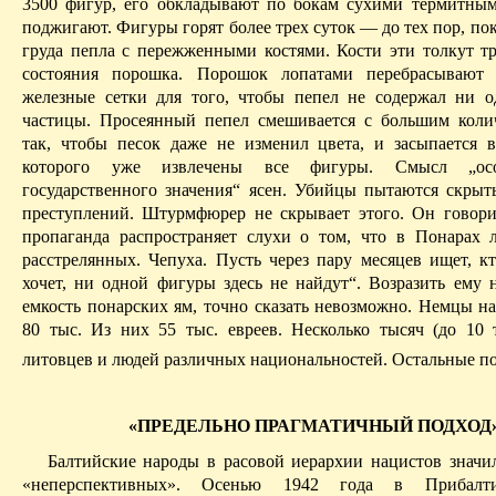
3500 фигур, его обкладывают по бокам сухими термитн
поджигают. Фигуры горят более трех суток — до тех пор, пок
груда пепла с пережженными костями. Кости эти толкут т
состояния порошка. Порошок лопатами перебрасывают 
железные сетки для того, чтобы пепел не содержал ни 
частицы. Просеянный пепел смешивается с большим коли
так, чтобы песок даже не изменил цвета, и засыпается в
которого уже извлечены все фигуры. Смысл „ос
государственного значения“ ясен. Убийцы пытаются скрыт
преступлений.
Штурмфюрер
не скрывает этого. Он говори
пропаганда распространяет слухи о том, что в
Понарах
л
расстрелянных
. Чепуха. Пусть через пару месяцев ищет, к
хочет, ни одной фигуры здесь не найдут“. Возразить ему н
емкость
понарских
ям, точно сказать невозможно. Немцы н
80 тыс. Из них 55 тыс. евреев. Несколько тысяч (до 10 т
литовцев и людей различных национальностей. Остальные п
«ПРЕДЕЛЬНО ПРАГМАТИЧНЫЙ ПОДХОД
Балтийские народы в расовой иерархии нацистов значил
«неперспективных». Осенью 1942 года в Прибалти