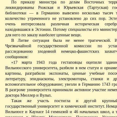
По приказу министра по делам Восточных терр
ликвидированы Рижская и Юрьевская (Тартуская) гос
библиотеки — в Германию вывезено несколько тысяч т
количество утраченного не установлено до сих пор. Эсте
очень интересовала различная историческая серебр
находившаяся в Эстонии. Потому специалисты его министер
для него по заказу наиболее ценные вещи.
В Литве ситуация была не менее трагической. И
Чрезвычайной государственной комиссии по уст
расследованию злодеяний немецко-фашистских захв
сообщников:
«17 марта 1943 года гестаповцы оцепили здание
Вильнюсского университета, разбили в нем статуи и орнаме
картины, разграбили экспонаты, ценные учебные посо
литературу, эпидиаскопы, электромоторы, станки и др
вспомогательное оборудование; увезли в Германию 1743 гр
В разгроме университета принимали активное участие неме
доктора Мюллер и
Вульп
.
Такая же участь постигла и другой крупны
государственный
университет
и химический институт. Немц
Вильнюсе и Каунасе 14 гимназий и 46 начальных школ, а 