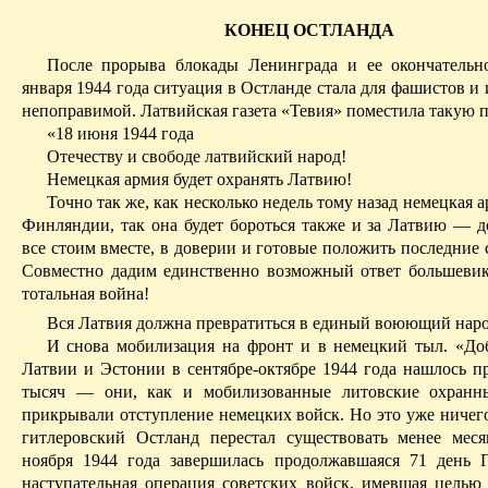
КОНЕЦ ОСТЛАНДА
После прорыва блокады Ленинграда и ее окончательн
января 1944 года ситуация в
Остланде
стала для фашистов и 
непоправимой. Латвийская газета «
Тевия
» поместила такую 
«18 июня 1944 года
Отечеству и свободе латвийский народ!
Немецкая армия будет охранять Латвию!
Точно так же, как несколько недель тому назад немецкая 
Финляндии, так она будет бороться также и за Латвию — 
все стоим вместе, в доверии и готовые положить последние 
Совме­стно дадим единственно возможный ответ большеви
тотальная война!
Вся Латвия должна превратиться в единый воюющий нар
И снова мобилизация на фронт и в немецкий тыл. «До
Латвии и Эстонии в сентябре-октябре 1944 года нашлось п
тысяч — они, как и мобилизованные литовские охранны
прикрывали отступление немецких войск.
Но это уже ничег
гитлеровский
Остланд
перестал существовать менее меся
ноября 1944 года завершилась продолжавшаяся 71 день 
наступательная операция советских войск, имевшая целью