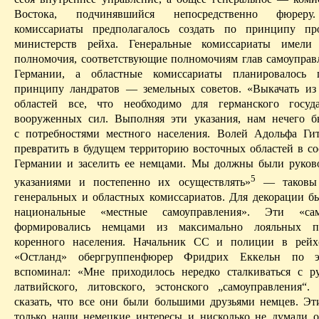
Востока, подчинявшийся непосредственно фюреру
комиссариаты предполагалось создать по принципу пр
министерств рейха. Генеральные комиссариаты имели
полномочия, соответствующие полномочиям глав самоуправ
Германии, а областные комиссариаты планировалось 
принципу
ландратов
— земельных советов. «Выкачать из
областей все, что необходимо для германского госуд
вооруженных сил. Выполняя эти указания, нам нечего б
с потребностями местного населения. Волей Адольфа Гит
превратить в будущем территорию восточных областей в со
Германии и заселить ее немцами. Мы должны были руков
5
указаниями и постепенно их осуществлять»
— таковы 
генеральных и областных комиссариатов. Для декорации б
национальные «местные самоуправления». Эти «сам
формировались немцами из максимально лояльных пр
коренного населения. Начальник СС и полиции ­в
рейх
«
Остланд
»
обергруппенфюрер
Фридрих
Еккельн
по эт
вспоминал: «Мне приходилось нередко сталкиваться с р
латвийского, литовского, эстонского „самоуправления“.
сказать, что все они были большими друзьями немцев. Э
только наши немецкие интересы и нисколько не думали о