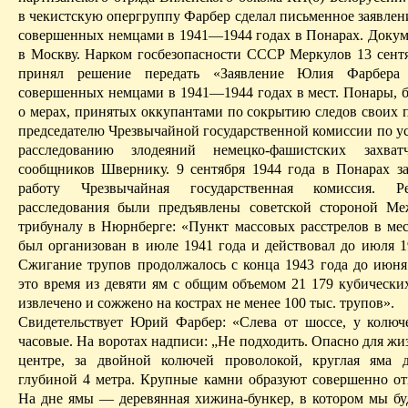
в чекистскую опергруппу Фарбер сделал письменное заявлени
совершенных немцами в 1941—1944 годах в
Понарах
. Доку
в Москву. Нарком госбезопасности СССР Меркулов 13 сентя
принял решение передать «Заявление Юлия Фарбера 
совершенных немцами в 1941—1944 годах
в
мест.
Понары
, 
о мерах, принятых оккупантами по сокрытию следов своих 
председателю Чрезвычайной государственной комиссии по у
расследованию злодеяний немецко-фашистских захв
сообщников
Швернику
. 9 сентября 1944 года в
Понарах
за
работу Чрезвычайная государственная комиссия. Р
расследования были предъявлены советской стороной М
трибуналу в Нюрнберге: «Пункт массовых расстрелов в ме
был организован в июле 1941 года и действовал до июля 19
Сжигание трупов продолжалось с конца 1943 года до июня 
это время из девяти ям с общим объемом 21 179 кубиче­ски
извлечено и сожжено на кострах не менее 100 тыс. трупов».
Свидетельствует Юрий Фарбер: «Слева от шоссе, у колюч
часовые. На воротах надписи: „Не подходить. Опасно для ж
центре, за двойной колючей проволокой, круглая яма 
глубиной 4 метра. Крупные камни образуют совершенно от
На дне ямы — деревянная хижина-бункер, в котором мы бу