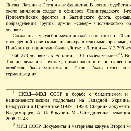
Литвы, Латвии и Эстонии от фашистов.
В военных действия
около миллиона солдат и офицеров Ленинградского, 1-го
Прибалтийских фронтов и Балтийского флота, сражав
подразделений группы армий «Север» численно­стью бо
человек.
Согласно акту судебно-медицинской экспертизы от 20 янв
проведенной советскими правоохранительными органами, 
Прибалтики нацистами были убиты: в Латвии — 313 798 чел
23
— 666 273 человека, в Эстонии — 61 тысяча человек
. Ви
Таллин
лежали в руинах, промышленности не существова
хозяйство было уничтожено. Таковы были итоги «осв
германизации».
1
НКВД—МВД СССР в борьбе с бандитизмом и в
националистическим подпольем на Западной Украине
Белоруссии и Прибалтике (1939—1956): Сборник документо
Владимирцев, А. И.
Кокурин
. М.: Объединенная редакци
2008. С. 43.
2
МИД СССР. Документы и материалы кануна
В
торой м