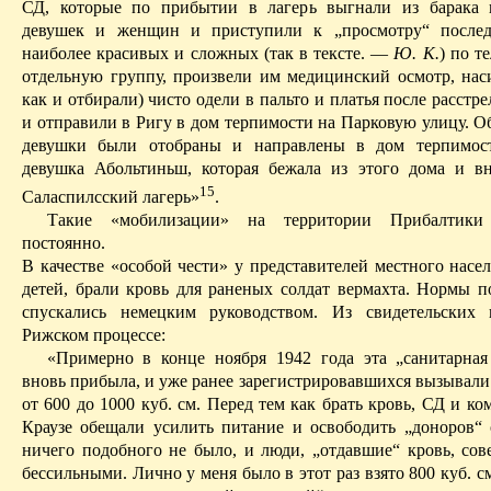
СД, которые по прибытии в лагерь выгнали из барака 
девушек и женщин и приступили к „просмотру“ после
наиболее красивых и сложных (так в тексте.
—
Ю. К.
) по т
отдельную группу, произвели им медицинский осмотр, наси
как и отбирали) чисто одели в пальто и
платья
после расстре
и отправили в Ригу в дом терпимости на Парковую улицу. Об
девушки были отобраны и направлены в дом терпимо­ст
девушка
Абольтиньш
, которая бежала из этого дома и в
15
Саласпилсский
лагерь»
.
Такие «мобилизации» на территории Прибалтики 
постоянно.
В качестве «особой чести» у представителей местного насе
детей, брали кровь для раненых солдат вермахта. Нормы п
спускались немецким руководством. Из свидетельских 
Рижском процессе:
«Примерно в конце ноября 1942 года эта „санитарна
вновь прибыла, и уже ранее зарегистрировавшихся вызывали
от 600 до 1000 куб. см. Перед тем как брать кровь, СД и ко
Краузе
обещали усилить питание и освободить „доноров“ 
ничего подобного не было, и люди, „отдавшие“ кровь, со
бессильными.
Лично у меня было в этот раз взято 800 куб. с