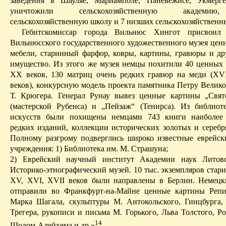
заведения в Шауляе,
Мариамполе
, Паневежисе,
Укмерге
уничтожили сельскохозяйственную академ
сельскохозяйственную школу и 7 низших сельскохозяйственн
Гебитскомиссар
города Вильнюс
Хингот
присвоил 
Вильнюсского
государственного художественного
музея цен
мебели, старинный фарфор, ковры, картины, гравюры и др
имущество. Из этого же музея немцы похитили 40 ценных
XX веков, 130 матриц очень редких гравюр на меди (XVI
веков), конкурсную модель проекта памятника Петру Велико
Т.
Крюгера
. Генерал
Рунау
вывез ценные картины „Свято
(мастерской Рубенса) и „Пейзаж“ (
Тенирса
). Из библиот
искусств были похищены немцами 743 книги наиболее
редких изданий, коллекции исторических золотых и серебр
Полному разгрому подверглись широко извест­ные
еврейск
учреждения: 1) Библиотека им. М. Страшуна;
2) Еврей­ский научный институт Академии наук Литов
Историко-этнографический музей. 10 тыс. экземпляров стар
XV, XVI, XVII веков были направлены в Берлин. Немецк
отправили во Франкфурт-на-Майне ценные картины Репи
Марка Шагала, скульптуры М.
Антокольского
,
Гинцбурга
,
Трегера
, рукописи и письма М. Горького, Льва Толстого,
Ро
14
Шолом-Алейхема и др.»
.