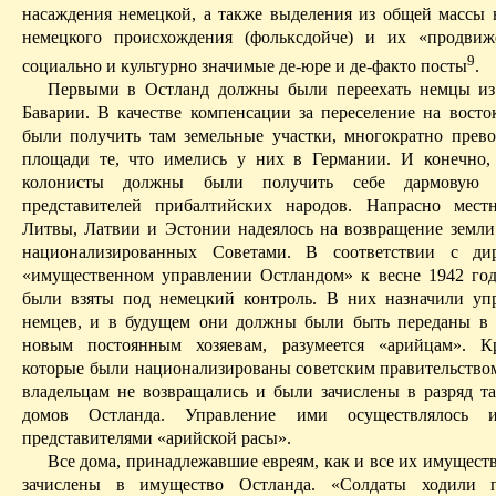
насаждения немецкой, а также выделения из общей массы 
немецкого происхождения (
фольксдойче
) и их «продвиж
9
социально и культурно значимые де-юре и де-факто посты
.
Первыми в
Остланд
должны были переехать немцы из
Баварии. В качестве компенсации за переселение на вост
были получить там земельные участки, многократно прев
площади те, что имелись у них в Германии. И конечно
колонисты должны были получить себе
дармовую
п
представителей прибалтийских народов. Напрасно мест
Литвы, Латвии и Эстонии надеялось на возвращение земли
национализированных
Советами. В соответствии с дир
«имущественном управлении
Остландом
» к весне 1942 го
были взяты под немецкий контроль. В них назначили у
немцев, и в будущем они должны были быть переданы в 
новым постоянным хозяевам, разумеется «арийцам». К
которые были национализированы советским правительство
владельцам не возвращались и были зачислены в разряд т
домов
Остланда
. Управление ими осуществлялось и
представителями «арийской расы».
Все дома, принадлежавшие евреям, как и все их имущест
зачислены в имущество
Остланда
. «Солдаты ходили 