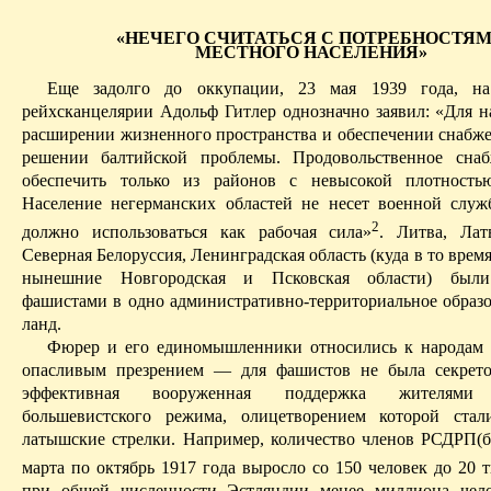
«НЕЧЕГО СЧИТАТЬСЯ С ПОТРЕБНОСТЯ
МЕСТНОГО НАСЕЛЕНИЯ»
Еще задолго до оккупации, 23 мая 1939 года, н
рейхсканцелярии
Адольф Гитлер однозначно заявил: «Для на
расширении жизненного пространства и обеспечении снабжен
решении балтийской проблемы. Продовольственное сна
обеспечить только из районов с невысокой плотностью
Население негерманских областей не несет военной слу
2
должно использоваться как рабочая сила»
.
Литва, Лат
Северная Белоруссия, Ленинградская область (куда в то врем
нынешние Новгородская и Псковская области) были
фашистами в одно административно-территориальное обра
ланд
.
Фюрер и его единомышленники относились к народам 
опасливым презрением — для фашистов не была секрето
эффективная вооруженная поддержка жителями 
большевистского режима, олицетворением которой стал
латышские стрелки. Например, количество членов РСДР
П(
б
марта по октябрь 1917 года выросло со 150 человек до 20 
при общей численности
Эстляндии
менее миллиона чел