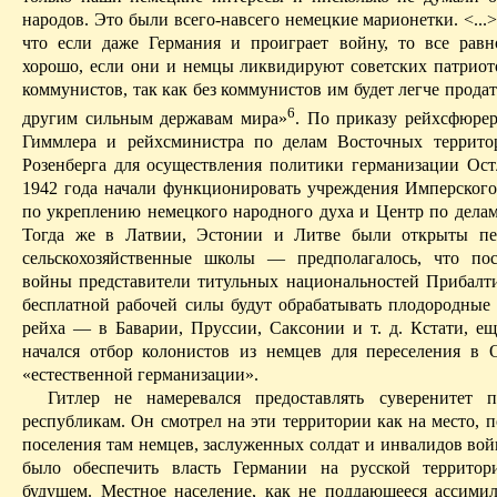
народов. Это были всего-навсего немецкие марионетки. <...
что если даже Германия и проиграет войну, то все равн
хорошо, если они и немцы ликвидируют советских патриот
коммунистов, так как без коммунистов им будет легче прода
6
другим сильным державам мира»
. По приказу
рейхсфюрер
Гиммлера
и
рейхсминистра
по делам Восточных террито
Розенберга для осуществления политики германизации
Ост
1942 года начали функционировать учреждения Имперского
по укреплению немецкого народного духа и Центр по дела
Тогда же в Латвии, Эстонии и Литве были открыты пер
сельскохозяйственные школы — предполагалось, что по
войны представители титульных национальностей Прибалти
бесплатной рабочей силы будут обрабатывать плодородные
рейха — в Баварии, Пруссии, Саксонии и т. д. Кстати, ещ
начался отбор колонистов из немцев для переселения в
«естественной германизации».
Гитлер не намеревался предоставлять суверенитет п
республикам. Он смотрел на эти территории как на место, 
поселения там немцев, заслуженных солдат и инвалидов вой
было обеспечить власть Германии на русской территор
будущем. Местное население, как не поддающееся ассими