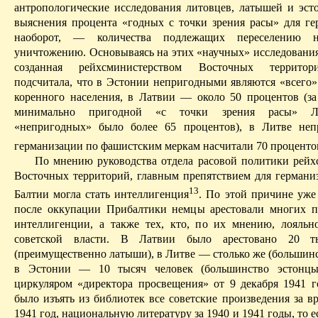
антропологические исследования литовцев, латышей и эст
выяснения процента «годных с точки зрения расы» для ге
наоборот, — количества подлежащих переселению 
уничтожению.
Основываясь на этих «научных» исследования
созданная
рейхсминистерством
Восточных территори
подсчитала, что в Эстонии непригодными являются «всего»
коренного населения, в Латвии — около 50 процентов (з
минимально пригодной «с точки зрения расы»
Л
«непригодных» было более 65 процентов), в Литве неп
германизации по фашистским меркам насчитали 70 проценто
По мнению руководства отдела расовой политики
рейх
Восточных территорий, главным препятствием для германи
13
Балтии могла стать интеллигенция
. По этой причине уже
после оккупации Прибалтики немцы арестовали многих п
интеллигенции, а также тех, кто, по их мнению, лояльн
советской власти. В Латвии было арестовано 20 т
(преимущественно латыши), в Литве — столько же (большинс
в Эстонии — 10 тысяч человек (большинство эстонцы)
циркуляром «директора просвещения» от 9 декабря 1941 г
было изъять из библиотек все советские произведения за в
1941 год, национальную литературу за 1940 и 1941 годы, то е