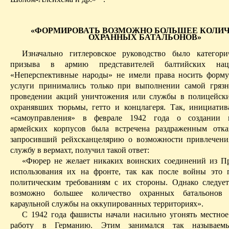
«
ФОРМИРОВАТЬ
ВОЗМОЖНО БОЛЬШЕЕ КОЛИ
ОХРАННЫХ БАТАЛЬОНОВ»
Изначально гитлеровское руководство было категори
призыва в армию представителей балтийских нацио
«Неперспективные народы» не имели права носить форму
услуги принимались только при выполнении самой гряз
проведении акций уничтожения или службы в полицейски
охранявших тюрьмы, гетто и концлагеря. Так, инициатив
«самоуправления» в феврале 1942 года о создании 
армейских корпусов была встречена раздраженным отк
запросивший
рейхсканцелярию
о возможности привлечени
службу в вермахт, получил такой ответ:
«Фюрер не желает никаких воинских соединений из П
использования их на фронте, так как после войны это
политиче­ским требованиям с их стороны. Однако следу
возможно большее количество охранных батальонов
караульной службы на оккупированных территориях».
С 1942 года фашисты начали насильно угонять местное
работу в Германию. Этим занимался так называемы