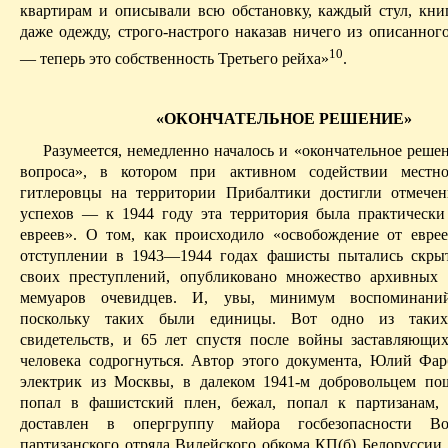
квартирам и описывали всю обстановку, каждый стул, кни
даже одежду, строго-настрого наказав ничего из описанног
10
— теперь это собственность
Т
ретьего рейха»
.
«ОКОНЧАТЕЛЬНОЕ РЕШЕНИЕ»
Разумеется, немедленно началось и «окончательное реше
во­проса», в котором при активном содействии местно
гитлеровцы на территории Прибалтики достигли отмече
успехов — к 1944 году эта территория была практически
евреев». О том, как происходило «освобождение от евре
отступлении в 1943—1944 годах фашисты пытались скры
своих преступлений, опубликовано множество архивных
мемуаров очевидцев. И, увы, минимум воспоминани
поскольку таких были единицы. Вот одно из таких
свидетельств, и 65 лет спустя после войны заставляющи
человека содрогнуться. Автор этого документа, Юлий Фар
электрик из Москвы, в далеком 1941-м добровольцем по
попал в фашистский плен, бежал, попал к партизанам,
доставлен в опергруппу майора госбезопасности
Во
партизанского отряда
Вилейского
обкома К
П(
б) Белоруссии