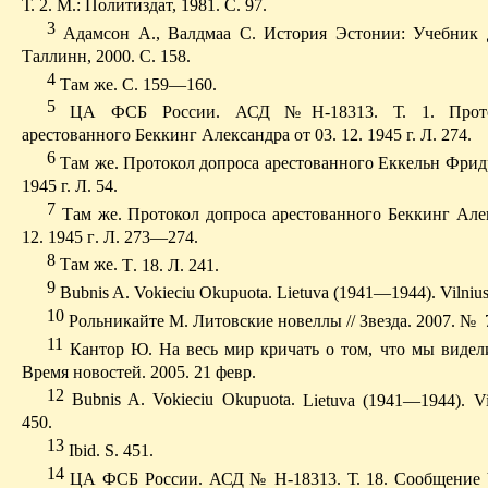
Т. 2. М.: Полит­издат, 1981. С. 97.
3
Адамсон
А.,
Валдмаа
С. История Эстонии: Учебник 
Таллинн, 2000. С. 158.
4
Там же. С. 159—160.
5
ЦА ФСБ России. АСД №Н-18313. Т. 1. Прото
арестованного
Беккинг
Александра от 03. 12. 1945 г. Л. 274.
6
Там же. Протокол допроса арестованного
Еккельн
Фридр
1945 г. Л. 54.
7
Там же. Протокол допроса арестованного
Беккинг
Алек
12. 1945
г
.
Л
. 273—274.
8
Там
же
.
Т
. 18.
Л
. 241.
9
Bubnis
A.
Vokieciu
Okupuota
.
Lietuva
(1941—1944).
Vilniu
10
Рольникайте
М. Литовские новеллы // Звезда. 2007. №
11
Кантор Ю. На весь мир кричать о том, что мы виде
Время новостей.
2005. 21
февр
.
12
Bubnis
A.
Vokieciu
Okupuota
.
Lietuva
(1941—1944).
Vi
450.
13
Ibid. S. 451.
14
ЦА ФСБ России. АСД № Н-18313. Т. 18. Сообщение