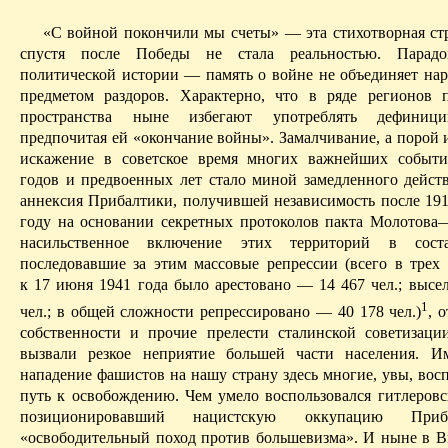
«С войной покончили мы счеты» — эта стихотворная стр
спустя после Победы не стала реальностью. Парад
политической истории — память о войне не объединяет нар
предметом раздоров. Характерно, что в ряде регионов п
пространства ныне избегают употреблять дефиници
предпочитая ей «окончание войны». Замалчивание, а порой 
искажение в советское время многих важнейших событ
годов и предвоенных лет стало миной замедленного дейст
аннексия Прибалтики, получившей независимость после 1917
году на основании секретных протоколов пакта Молотова
насильственное включение этих территорий в со
последовавшие за этим массовые репрессии (всего в трех 
к 17 июня 1941 года было арестовано — 14 467 чел.; высе
1
чел.; в общей сложности репрессировано — 40 178 чел.)
, 
собственности и
прочие прелести сталинской советизаци
вызвали резкое неприятие большей части населения. И
нападение фашистов на нашу страну здесь многие, увы, вос
путь к освобождению. Чем умело воспользовался гитлеровс
позиционировавший нацистскую оккупацию Приб
«освободительный поход против большевизма». И ныне в В