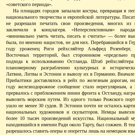
«советского периода».
На площадях городов запылали костры, превращая в пе
национального творчества и европейской литературы. Писат
не разрешали печатать свои произведения, многих из
заключили в концлагеря. «Неперспективным» народ
«минимально уметь читать, писать и считать» — более выс
была, по мнению нацистов, не для них. Перебравшийся в Ге
году уроженец Риги
рейхсляйтер
Альфред Розенберг
Восточных территорий, был сторонником «предельно пр
подхода к использованию
Остланда
. Штаб
рейх­сляйтера
планомерному разграблению культурных и историческ
Латвии, Литвы и Эстонии и вывозу их в Германию. Вначале
Прибалтики доставлялось в рейх по железным дорогам, но
году железнодорожное сообщение стало нерегулярным, а 
прервалось с приближением линии фронта к
Остланду
, нагр
вывозить морским путем. Из одного только Рижского порт
ушло не менее 30 судов. В Эстонии почти не осталось карт
национальных художников и скульпторов. Немцы вывезл
более 10 тысяч произведений искусства. Национальный м
находившийся ­в имении
Р
ади около Тарту, был сожжен. В те
разрешалось ставить оперы и оперетты лишь на немецком язы