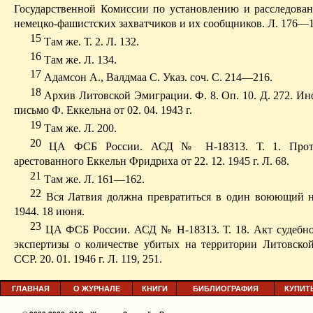
Государственной Комиссии по установлению и расследова
немецко-фашистских захватчиков и их сообщников. Л. 176—1
15
Т
ам же. Т. 2. Л. 132.
16
Там же. Л. 134.
17
Адамсон
А.,
Валдмаа
С. Указ
.
с
оч. С. 214—216.
18
Архив Литовской Эмиграции. Ф. 8. Оп. 10. Д. 272. И
письмо Ф.
Еккельна
от 02. 04. 1943 г.
19
Там же. Л. 200.
20
ЦА ФСБ России. АСД № Н-18313. Т. 1. Прото
арестованного
Еккельн
Фридриха от 22. 12. 1945 г. Л. 68.
21
Там же. Л. 161—162.
22
Вся Латвия должна превратиться в один воюющий н
1944. 18 июня.
23
ЦА ФСБ России. АСД № Н-18313. Т. 18. Акт судебн
экспертизы о количестве убитых на территории Литовско
ССР. 20. 01. 1946 г. Л. 119, 251.
ГЛАВНАЯ
О ЖУРНАЛЕ
КНИГИ
БИБЛИОГРАФИЯ
КУПИТ