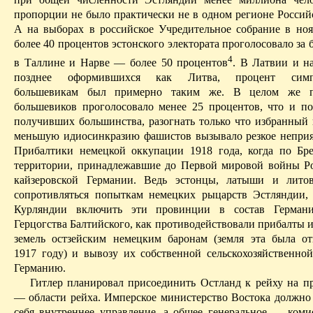
пропорции не было практически не в одном регионе Россий
А на выборах в российское Учредительное собрание в ноя
более 40 процентов эстонского электората проголосовало за 
4
в
Таллине
и Нарве — более 50 процентов
. В Латвии и на
позднее оформившихся как Литва, процент симп
большевикам был примерно таким же. В целом же п
большевиков проголосовало менее 25 процентов, что и по
получивших большинства, разо­гнать только что избранный 
меньшую идиосинкразию фашистов вызывало резкое непри
Прибалтики немецкой оккупации 1918 года, когда по Бр
территории, принадлежавшие до
П
ервой мировой войны Р
кайзеровской Германии. Ведь эстонцы, латыши и лито
сопротивляться попыткам немецких рыцарств
Эстляндии
,
Курляндии включить эти провинции в состав Герман
Герцогства Балтийского, как противодействовали
прибалты
и
земель остзейским немецким баронам (земля эта была о
1917 году) и вывозу их собственной сельскохозяйственно
Германию.
Гитлер планировал присоединить
Остланд
к рейху на п
— области рейха. Имперское министерство Востока должно 
себя внутреннее управление, а общее генеральное — коми