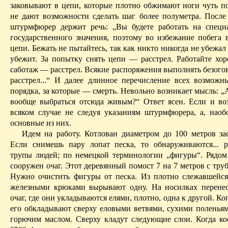
заковывают в цепи, которые плотно обжимают ноги чуть п
не дают возможности сделать шаг более полуметра. Посл
штурмфюрер
держит речь: „Вы будете работать на специ
государственного значения, поэтому во избежание побега 
цепи. Бежать не пытайтесь, так как никто никогда не убежал
убежит. За попытку снять цепи — расстрел. Работайте хор
саботаж — расстрел. Всякие распоряжения выполнять безого
расстрел...“ И далее длинное перечисление всех возмож
порядка, за которые — смерть. Невольно возникает мысль: 
вообще выбраться отсюда живым?“ Ответ ясен. Если и в
всяком случае не следуя указаниям
штурмфюрера
, а, нао
основные из них.
Идем на работу. Котлован диаметром до 100 метров за
Если снимешь пару лопат песка, то обнаруживаются... 
трупы людей; по немецкой терминологии „фигуры“. Рядом
сооружен очаг. Этот деревянный помост 7 на 7 метров с тру
Нужно очистить фигуры от песка. Из плотно слежавшейс
железными крюками вырывают одну. На носилках перене
очаг, где они укладываются елями, плотно, одна к другой. Ког
его обкладывают сверху еловыми ветвями, сухими поленья
горючим маслом. Сверху кладут следующие слои. Когда ко