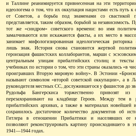
и
Таллине
реанимируется привнесенная на эти территори
идеологема
о том, что их оккупация нацистами есть путь к
от Советов, а борьба под знаменами со свастикой 
пр
едставляется, таким образом, борьбой за независимость. П
тот же «синдром» советского времени: во имя политич
замалчиваются или искажаются факты, а их место в масс
занимает мифологизированная идеологическая риторика
лишь знак. История снова становится жертвой полити
героизация фашистских
коллаборантов
, марши с эсэсовски
центральным улицам прибалтийских столиц и текст
учебниках по истории о том, что эти страны оказались «в чис
проигравших
В
торую мировую войну». В Эстонии «Бронзо
называют символом «второй советской оккупации», а в Л
руководителя местных СС, дослужившегося у фашистов до зв
Рудольфа
Бангерскиса
торжественно привозят из 
перезахоранивают на кладбище Героев. Между тем в 
прибалтийских архивах, а также в материалах новейшей 
сохранилось достаточное количество документов об ис
Гитлера в отношении Прибалтики и населявших ее 
позволяют реконструировать картину
происходившего
в эт
1941—1944 годах.