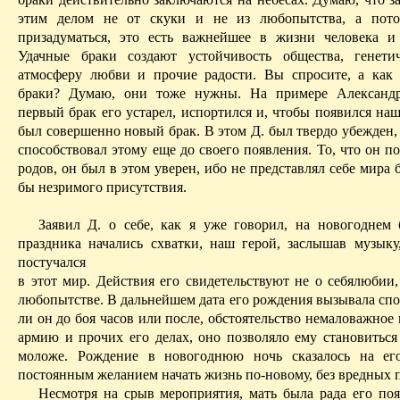
этим делом не от скуки и не из любопытства, а потом
призадуматься, это есть важнейшее в жизни человека и 
Удачные браки создают устойчивость общества, генети
атмосферу любви и прочие радости. Вы спросите, а как
браки? Думаю, они тоже нужны. На примере Александр
первый
брак его
устарел, испортился и, чтобы появился на
был совершенно новый брак. В этом Д. был твердо убежден,
способствовал этому еще до своего появления. То, что он п
родов, он был в этом уверен, ибо не представлял себе мира б
бы незримого присутствия.
Заявил Д. о себе, как я уже говорил, на новогоднем 
праздника начались схватки, наш герой, заслышав музыку
постучался
в этот мир. Действия его свидетельствуют не о себялюбии,
любопытстве. В дальнейшем дата его рождения вызывала спо
ли он до боя часов или после, обстоятельство немаловажное
армию и прочих его делах, оно позволяло ему становиться 
моложе. Рождение в новогоднюю ночь сказалось на его
постоянным желанием начать жизнь по-новому, без вредных 
Несмотря на срыв мероприятия, мать была рада его по