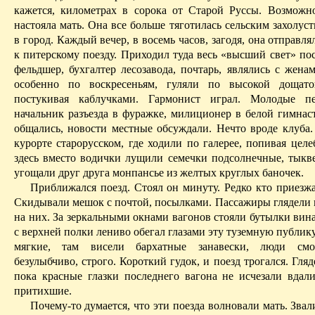
кажется, километрах в сорока от Старой Руссы. Возможно
настояла мать. Она все больше тяготилась сельским захолуст
в город. Каждый вечер, в восемь часов, загодя, она отправля
к питерскому поезду.
Приходил туда весь «высший свет» пос
фельдшер, бухгалтер лесозавода, почтарь, являлись с жена
особенно по воскресеньям, гуляли по высокой дощато
постукивая каблучками.
Гармонист играл. Молодые пе
начальник разъезда в фуражке, милиционер в белой гимнаст
общались, новости местные обсуждали. Нечто вроде клуба.
курорте старорусском, где ходили по галерее, попивая цел
здесь вместо водички лущили семечки подсолнечные, тыкв
угощали друг друга монпансье из желтых круглых баночек.
Приближался поезд. Стоял он минуту. Редко кто приезжа
Скидывали мешок с почтой, посылками.
Пассажиры глядели 
на них.
За зеркальными окнами вагонов стояли бутылки вина,
с верхней полки лениво обегал глазами эту туземную публик
мягкие, там висели бархатные занавески, люди смо
безулыбчиво
, строго. Короткий гудок, и поезд трогался. Гляд
пока красные глазки последнего вагона не исчезали вдали
притихшие.
Почему-то думается, что эти поезда волновали мать. Звали