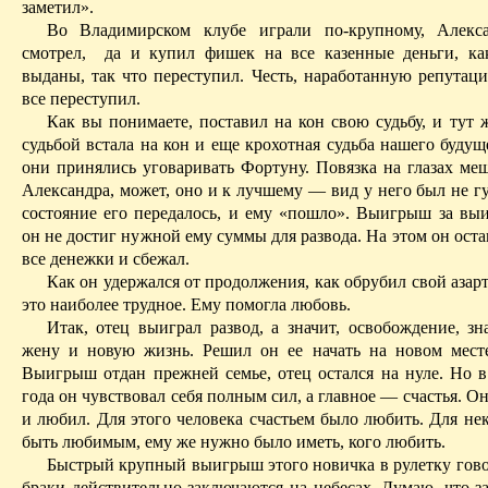
заметил».
Во Владимирском клубе играли по-крупному, Алекса
смотрел,
да и купил фишек на все казенные деньги, к
выданы, так что переступил. Честь, наработанную репутац
все переступил.
Как вы понимаете, поставил на кон свою судьбу, и тут 
судьбой встала на кон и еще крохотная судьба нашего будущ
они принялись уговаривать Фортуну. Повязка на глазах меш
Александра, может, оно и к
лучшему
— вид у него был не гу
состояние его передалось, и ему «пошло». Выигрыш за вы
он не достиг нужной ему суммы для развода. На этом он оста
все денежки и сбежал.
Как он удержался от продолжения, как обрубил свой азар
это наиболее трудное. Ему помогла любовь.
Итак, отец выиграл развод, а значит, освобождение, зн
жену и новую жизнь. Решил он ее начать на новом месте
Выигрыш отдан прежней семье, отец остался на нуле. Но в
года он чувствовал себя
полным
сил, а главное — счастья. О
и любил. Для этого человека счастьем было любить. Для не
быть любимым, ему же нужно было иметь, кого любить.
Быстрый крупный выигрыш этого новичка в рулетку говор
браки действительно заключаются на небесах. Думаю, что з