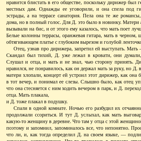
нравится блистать в его обществе, поскольку дирижер был г
местных
дам. Однажды ее уговорили, и она спела под ги
эстрады, а на террасе санатория. Пела она те же романсы,
дома, но в полный голос. Для Д. это было в новинку. Матери
вызывали на бис, и от этого ему казалось, что мать поет лучш
Белые колонны террасы, оранжевая гитара, мать в черном, 
обтягивающем платье с глубоким вырезом и голубой ленточко
Отец, узнав про дирижера, запретил ей выступать.
Мать
Скандал был тихий, Д. уже лежал в кровати, они думали,
Слушал и отца, и мать и не знал, чью сторону принять. Д
нравился, не понравилось, как он держал мать за руку, но Д. 
матери хлопали, концерт ей устроил этот дирижер, как она 
в тот вечер, и понимал ее слезы. Слышно было, как отец упр
что она стесняется с ним ходить вечером в парк, и Д. перехо
отца. Мать плакала,
и Д. тоже плакал в подушку.
Спали в одной комнате. Ночью его разбудил их отчаянн
продолжали ссориться. И тут Д. услыхал, как мать выговар
какую-то женщину в деревне. Что
там
у отца с этой женщиной
поэтому и запомнил, запоминалось все, что непонятно. Про
что ли, и, как тогда определил Д. на своем языке, — подл