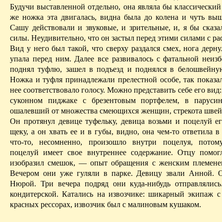
Будучи
выставленной
отдельно, она являла бы классический
же ножка эта двигалась, видна была до колена и чуть выш
Сашу действовали и звуковые, и зрительные, и, я бы сказа
силы. Неудивительно, что он застыл перед этими силами с р
Вид у него был такой, что сверху раздался смех, нога дерну
упала перед ним. Далее все развивалось с фатальной неиз
поднял туфлю, зашел в подъезд и поднялся в белошвейну
Ножка и туфля принадлежали прелестной особе, так показал
нее соответствовало голосу. Можно представить себе его вид
суконном пиджаке с брезентовым портфелем, в парусин
ошалевший
от множества смеющихся женщин, стрекота шве
Он протянул девице туфельку, девица возьми и поцелуй ег
щеку, а он хвать ее и в губы, видно, она чем-то ответила в
что-то, несомненно, произошло внутри поцелуя, потом
поцелуй имеет свое внутреннее содержание. Отцу помог
изобразил смешок, — опыт обращения с женским племене
Вечером они уже гуляли в парке. Девицу звали Анной. 
Нюрой
. Три вечера подряд они куда-нибудь отправлялис
кондитерской. Катались на извозчике: шикарный экипаж с
красных рессорах, извозчик был с малиновым кушаком.