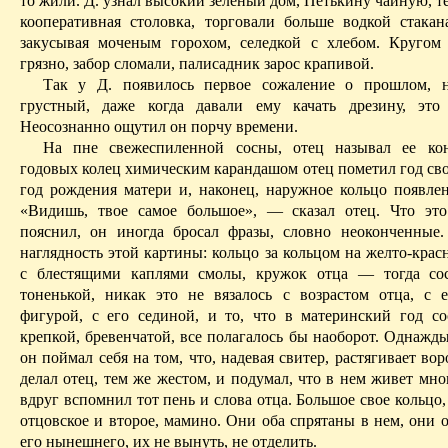
то жили. Д. узнал высокий зеленый дом, Петькину чайную, т
кооперативная столовка, торговали больше водкой стака
закусывая моченым горохом, селедкой с хлебом. Кругом
грязно, забор сломали, палисадник зарос крапивой.
Так у Д. появилось первое сожаление о прошлом, н
грустный, даже когда давали ему качать дрезину, это
Неосознанно ощутил он порчу времени.
На пне свежеспиленной сосны, отец называл ее кон
годовых колец химическим карандашом отец пометил год сво
год рождения матери и, наконец, наружное кольцо появлен
«Видишь, твое самое большое», — сказал отец. Что это
пояснил, он иногда бросал фразы, словно неоконченные
наглядность этой картины: кольцо за кольцом на желто-крас
с блестящими каплями смолы, кружок отца — тогда со
тоненькой, никак это не вязалось с возрастом отца, с 
фигурой, с его сединой, и то, что в материнский год с
крепкой, бревенчатой, все полагалось бы наоборот.
Однажды,
он поймал себя на том, что, надевая свитер, растягивает воро
делал отец, тем же жестом, и подумал, что в нем живет мно
вдруг вспомнил тот пень и слова отца. Большое свое кольцо,
отцовское и второе, мамино. Они оба спрятаны в нем, они 
его нынешнего, их не вынуть, не отделить.