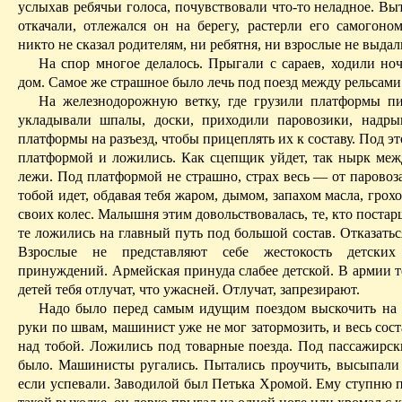
услыхав ребячьи голоса, почувствовали что-то неладное. Вы
откачали, отлежался он на берегу, растерли его самогоном
никто не сказал родителям, ни ребятня, ни взрослые не выдал
На спор многое делалось. Прыгали с сараев, ходили но
дом. Самое же страшное было лечь под поезд между рельсами
На железнодорожную ветку, где грузили платформы п
укла­дывали шпалы, доски, приходили паровозики, надры
платформы на разъезд, чтобы прицеплять их к составу. Под эт
платформой и ложились. Как сцепщик уйдет, так
нырк
межд
лежи. Под плат­фор­мой не страшно, страх весь — от паровоза
тобой идет, обдавая тебя жаром, дымом, запахом масла, гро
своих колес. Малышня этим довольствовалась, те, кто постарш
те ложились на главный путь под большой состав. Отказатьс
Взрослые не представляют себе жестокость детски
принуждений.
Армейская
принуда
слабее детской. В армии т
детей тебя отлучат, что ужасней. Отлучат,
запрезирают
.
Надо было перед самым идущим поездом выскочить на 
руки по швам, машинист уже не мог затормозить, и весь сос
над тобой. Ложились под товарные поезда. Под
пассажирск
было. Машинисты ругались. Пытались проучить, высыпали 
если успевали. Заводилой был Петька Хромой. Ему ступню п