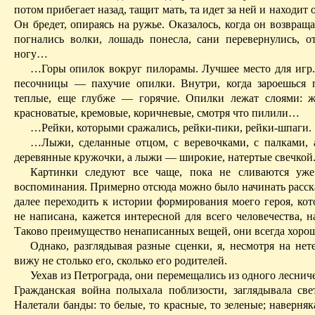
потом прибегает назад, тащит мать, та идет за ней и находит 
Он бредет, опираясь на ружье. Оказалось, когда он возвраща
погнались волки, лошадь понесла, сани перевернулись, о
ногу…
…Горы опилок вокруг пилорамы. Лучшее место для игр.
песочницы — пахучие опилки. Внутри, когда зароешься
теплые, еще глубже — горячие. Опилки лежат слоями: ж
красноватые, кремовые, коричневые,
смотря
что пилили…
…Рейки, которыми сражались, рейки-пики, рейки-шпаги.
…Лыжи, сделанные отцом, с веревочками, с палками,
деревянные кружочки, а лыжи — широкие, натертые свечкой
Картинки следуют все чаще, пока не сливаются уже
воспоминания. Примерно отсюда можно было начинать расска
далее переходить к истории формирования моего героя, кот
не написана, кажется интересной для всего человечества, н
Таково преимущество ненаписанных вещей, они всегда хоро
Однако, разглядывая разные сценки, я, несмотря на нет
вижу не столько его, сколько его родителей.
Уехав из Петрограда, они перемещались из одного лесниче
Гражданская война полыхала поблизости, заглядывала св
Налетали банды: то белые, то красные, то зеленые; наверня