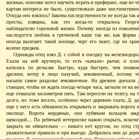
жизнью, попозже хотел научить играть в преферанс, еще во что
картам интереса не было, существовало даже инстинктивно
Откуда оно взялось? Законы наследственности не всегда так
просты, изящны, как это когда-то открылось Геор
наблюдателю гороховой жизни. Почему иногда из поколени
наследуется любовь к гречневой каше так же, как форма н
иногда вылезает такой носище, черт его знает, где он хра
колене предков.
Однажды отец взял Д. с собой в поездку на железнодоро
Ехали на ней вручную, то есть «качали» рычаг, и
пла
катилась по рельсам. Быстро, куда быстрее, чем пешк
дрезине, ветер в лицо пахучий, земляничный, потому ч
насыпи самое раздолье земляничное. На дрезине доехали
станции, чтобы не ждать поезда четыре часа, загнали ее на ве
еще отмахали километров пять. Там пересели на телегу, на 
долго, но тоже весело, особенно через деревню ехать; Д. д
еще у него есть обязанность открывать и закрывать ворота 
околице. Ворота жердяные, они лубяным кольцом зак
щеколдой
… П
о ребячьей
нетерпелке
важно открыть, вскочит
закрыть не обязательно — никого нет кругом, но отец ст
уважительное правило и при выезде. Добрались они до дерев