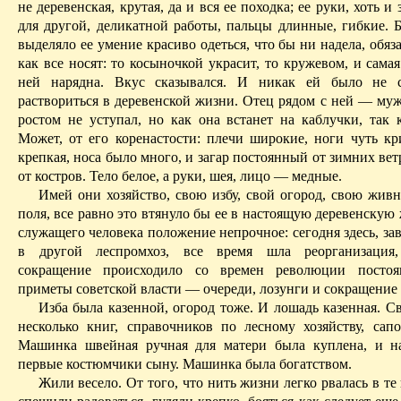
не деревенская, крутая, да и вся ее походка; ее руки, хоть и
для другой, деликатной работы, пальцы длинные, гибкие.
Б
выделяло ее умение красиво одеться, что бы ни надела, обяза
как все носят: то косыночкой украсит, то кружевом, и самая
ней нарядна. Вкус сказывался. И никак ей было не с
раствориться в деревенской жизни. Отец рядом с ней — муж
ростом не уступал, но как она встанет на каблучки,
так
к
Может, от его коренастости: плечи широкие, ноги чуть кр
крепкая, носа было много, и загар постоян­ный от зимних вет
от костров. Тело белое, а руки, шея, лицо — медные.
Имей они хозяйство, свою избу, свой огород, свою живн
поля, все равно это втянуло бы ее в настоящую деревенскую 
служащего человека положение непрочное: сегодня здесь, за
в другой лес­промхоз, все время шла реорганизация,
сокращение происходило со времен революции постоя
приметы советской власти — очереди, лозунги и сокращение
Изба была казенной, огород тоже. И лошадь казенная.
Св
несколько книг, справочников по лесному хозяйству, сапо
Машинка швейная ручная для матери была куплена, и н
первые костюмчики сыну. Машинка была богатством.
Жили весело. От того, что нить жизни легко рвалась в те 