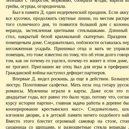
лепешки с творогом, морковью, собирала ягоды, варила ва
грибы, огурцы, огородничала.
Был в памяти Д. один недеревенский праздник. Если акк
все кусочки, продолжить смутные линии, по местам распре
того солнечного дня, то появится большой дом с колонн
веранда, застекленная цветными стеклышками. Длинный
стол, накрытый белой крахмальной скатертью. Праздник
помещичьем доме. Следовательно, поблизости оставалась
не
несожженная
усадьба. Принимал отца и мать не управл
помещик, это тоже известно по тому, что об этом долго говор
том, как он почему-то уцелел, почему-то живет в этом доме,
не трогают. Приглашен же отец был для игры в преферанс.
Гражданской войны наступил дефицит партнеров.
Впервые Д. видел роскошь, да еще в действии. Большу
люстру. Полотняные салфетки. Мать пела под гитару русск
романсы. Мужчины играли в карты. Даже если это п
двадцатые годы, все равно это было чудо, потому что, согл
курсу истории партии», главная задача работы в деревне б
кооперирование крестьянских масс». Следовательно, шл
изгоняли дворян, а в детской памяти ничего подобного най
Вместо этого блестит огромный самовар на столе, сто
сахарница со щипцами, и разноцветные стекла веранды 