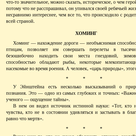
что-то значительное, можно сказать, историческое, о чем геро
потому что не расспрашивал, он упивался своей ребячьей жиз
несравнимо интереснее, чем все то, что происходило с родит
всей страной.
ХОМИНГ
Хоминг
— нахождение дороги — необъяснимая способно
птицам, позволяет им совершать перелеты в тысячи
безошибочно находить свои места гнездовий, зимо
способностью обладают рыбы, некоторые млекопитающи
насекомые во время роения. А человек, «царь природы», этог
*
*
*
У Эйнштейна есть несколько высказываний о прир
познания. Это — одно из самых глубоких и точных: «Важн
ученого — ощущение тайны».
В нем он видел источник истинной науки: «Тот, кто н
чувства, кто не в состоянии удивляться и застывать в бла
равно
что мертв».
*
*
*