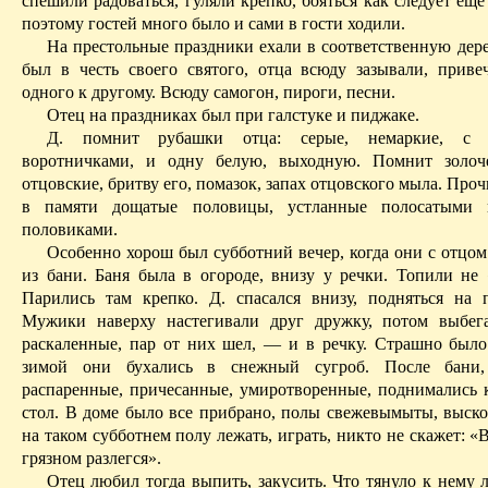
спешили радоваться, гуляли крепко,
бояться
как следует еще
поэтому гостей много было и сами в гости ходили.
На престольные праздники ехали в соответственную дере
был в честь своего святого, отца всюду зазывали, приве
одного к другому. Всюду самогон, пироги, песни.
Отец на праздниках был при галстуке и пиджаке.
Д. помнит рубашки отца: серые, немаркие, с 
воротничками, и одну белую, выходную. Помнит золоч
отцовские, бритву его, помазок, запах отцовского мыла. Про
в памяти дощатые половицы, устланные полосатыми 
половиками.
Особенно хорош был субботний вечер, когда они с отцом
из бани. Баня была в огороде, внизу у речки. Топили не 
Парились там крепко. Д. спасался внизу, подняться на 
Мужики наверху настегивали друг дружку, потом выбег
раскаленные, пар от них шел, — и в речку. Страшно было 
зимой они бухались в снежный сугроб. После бани,
распаренные, причесанные, умиротворенные, поднимались 
стол. В доме было все прибрано, полы свежевымыты, выск
на таком субботнем полу лежать, играть, никто не скажет: «В
грязном
разлегся».
Отец любил тогда выпить, закусить. Что тянуло к нему 