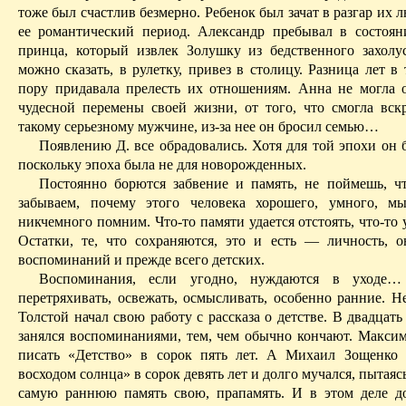
тоже был счастлив безмерно. Ребенок был зачат в разгар их 
ее романтический период. Александр пребывал в состоян
принца, который извлек Золушку из бедственного захолус
можно сказать, в рулетку, привез в столицу. Разница лет в
пору придавала прелесть их отношениям. Анна не могла 
чудесной перемены своей жизни,
от того, что
смогла вск
такому серьезному мужчине, из-за нее он бросил семью…
Появлению Д. все обрадовались. Хотя для той эпохи он 
поскольку эпоха была не для новорожденных.
Постоянно борются забвение и память, не поймешь, 
забываем, почему этого человека хорошего, умного, м
никчемного помним. Что-то памяти удается отстоять, что-то у
Остатки, те, что сохраняются, это и есть — личность, о
воспоминаний
и
прежде всего детских.
Воспоминания, если угодно, нуждаются в уходе…
перетряхивать, освежать, осмысливать, особенно ранние. Н
Толстой начал свою работу с рассказа о детстве. В двадцать
занялся воспоминаниями, тем, чем обычно кончают. Максим
писать «Детство» в сорок пять лет. А Михаил Зощенко
восходом солнца» в сорок девять лет и долго мучался, пытаяс
самую раннюю память свою,
прапамять
. И в этом деле д