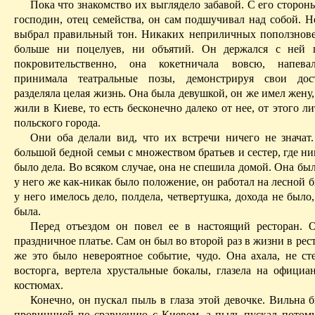
Пока что знакомство их выглядело забавой. С его сторо
господин, отец семейства, он сам подшучивал над собой. Н
вы­брал правильный тон. Никаких неприличных поползнов
больше ни поцелуев, ни объятий. Он держался с ней п
покровительственно, она кокетничала
вовсю
, напевал
принимала театральные позы, демонстрируя свои дос
разделяла целая жизнь. Она была девушкой, он же имел жену,
жили в Киеве, то есть бесконечно далеко от нее, от этого ли
польского города.
Они оба делали вид, что их встречи ничего не значат
большой бедной семьи с множеством братьев и сестер, где ни
было дела. Во всяком случае, она не спешила домой. Она бы
у него же как-никак было положение, он работал на лесной б
у него имелось дело, полдела, четвертушка, дохода не было
была.
Перед отъездом он повел ее в настоящий ресторан. 
праздничное платье. Сам он был во второй раз в жизни в рест
же это было невероятное событие, чудо. Она ахала, не сте
восторга, вертела хрустальные бокалы,
глазела
на официан
костюмах.
Конечно, он пускал пыль в глаза этой девочке.
Вильна
б
провинцией по сравнению с Киевом, а пыль пускал потому