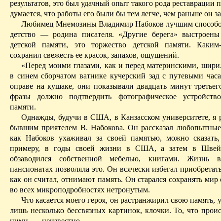
результатов, это был удачный опыт такого рода реставрации 
думается, что работы его были бы тем легче, чем раньше он з
Любимец Мнемозины Владимир Набоков лучшим способом
детство — родина писателя. «Другие берега» выстроен
детской памяти, это торжество детской памяти. Каким
сохранил свежесть ее красок, запахов, ощущений.
«Перед моими глазами, как и перед материнскими, шири
в синем сборчатом ватнике кучерский зад с путевыми час
оправе на кушаке, они показывали двадцать минут третьег
фразы должно подтвердить фотографическое устройст
памяти.
Однажды, будучи в США, в
Канзасском
университете, я 
бывшим приятелем В. Набокова. Он рассказал любопытные
как Набоков ухаживал за своей памятью, можно сказать,
примеру, в годы своей жизни в США, а затем в Швей
обзаводился собственной мебелью, книгами. Жизнь в
пансионатах позволяла это. Он всячески избегал приобрета
как он считал, отнимают память. Он старался сохранять мир 
во всех
микроподробностях
нетронутым
.
Что касается моего героя, он растранжирил свою память, у
лишь несколько бессвязных картинок, клочки. То, что прои
ними, — неизвестно.