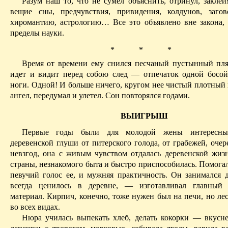
Разум наш то, что не сумел объяснить, отринул, заклей
вещие сны, предчувствия, привидения, колдунов, загов
хиромантию, астрологию
… В
се это объявлено вне закона,
пределы науки.
*
*
*
Время от времени ему снился
песчаный пустынный
пля
идет и видит перед собою след — отпечаток одной босой
ноги. Одной! И больше ничего, кругом нее чистый плотный 
ангел, передумал и улетел. Сон повторялся годами.
ВЫИГРЫШ
Первые годы были для молодой жены интересны
деревенской глуши от питерского голода, от грабежей, оче
невзгод, она с живым чувством отдалась деревенской жиз
страны, незнакомого быта и быстро приспособилась. Помогал
певучий голос ее, и
мужняя
практичность. Он занимался д
всегда ценилось в деревне, — изготавливал главный 
материал. Кирпич, конечно, тоже нужен был на печи, но л
во всех видах.
Нюра
училась выпекать хлеб, делать
кокорки
—
вкусн