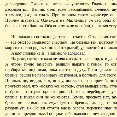
добродушие. Скорее же всего — уютность. Рядом с ни
расслабиться. Выпив, отец тоже расслаблялся, смеялся, ш
захмелев, уходил спать. При мирном своем характере он
Причем азартный. Однажды на Масленицу он заспорил с 
больше съест блинов. Оба они чуть не погибли, не желая усту
Нормальное состояние детства — счастье. Огорчения, сле
— все быстро смывается счастьем. Ты беззащитен, поэтому т
мир еще полон родных, полон открытий, удивлений и прикл
Азарт спорщика Д., видимо, унаследовал.
На реке, где протекала летняя жизнь, зашел спор, кто дал
А чтобы точно замерить, решили нырять с гонок, то ест
пробираться под ними, пока хватит воздуху. Так и сделали. 
бревна, решил не перебирать их руками, а поплыть, для этого 
Поплыл, но, видно, там, внизу, поплыл не по прямой, пото
почувствовал, что «воздух кончается», стал выныривать, сту
о бревна, потерял ориентацию.
Плывет, перебирает рука
бревна, и никак они не кончаются. Темно, просвета нет, за
бревнами, не выплыть ему, стучит в бревна, так ведь не д
раздвинуть их. Гонки стояли вдоль берега, перевязанные п
длинные-предлинные. Гонщики себе шалаш на нем сладили, 