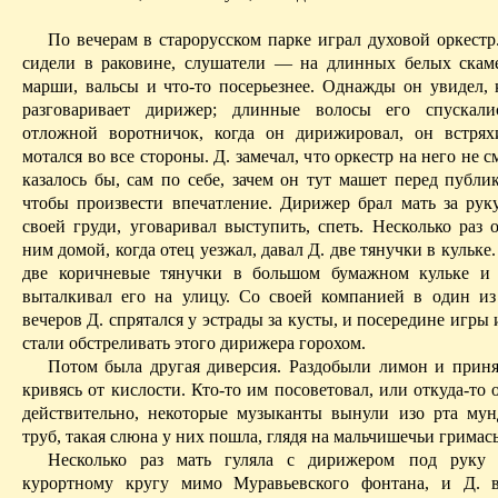
По вечерам в старорусском парке играл духовой оркестр
сидели в раковине, слушатели — на длинных белых скам
марши, вальсы и что-то
посерьезнее
. Однажды он увидел, 
разговаривает дирижер; длинные волосы его спускал
отложной воротничок, ко­гда он дирижировал, он встрях
мотался во все стороны. Д. замечал, что оркестр на него не с
казалось бы, сам по себе, зачем он тут машет перед публи
чтобы произвести впечатление. Дирижер брал мать за рук
своей груди, уговаривал выступить, спеть. Несколько раз 
ним домой, когда отец уезжал, давал Д. две тянучки в кульке
две коричневые тянучки в большом бумажном кульке и 
выталкивал его на улицу. Со своей компанией в один и
вечеров Д. спрятался у эстрады за кусты, и посередине игры 
стали обстреливать этого дирижера горохом.
Потом была другая диверсия. Раздобыли лимон и
приня
кривясь от
кислости
. Кто-то им посоветовал, или откуда-то 
действительно, некоторые музыканты вынули изо рта му
труб, такая слюна у них пошла, глядя на
мальчишечьи
гримас
Несколько раз мать гуляла с дирижером под руку
курортному кругу мимо
Муравьевского
фонтана, и Д. в