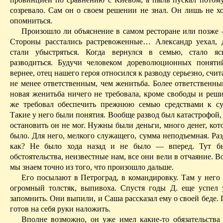
созревало. Сам он о своем решении не знал. Он лишь не хо
опомниться.
Произошло ли объяснение в самом ресторане или позже 
Стороны
расстались растревоженные… Александр уехал
, 
стали убыстряться. Когда вернулся
в
семью, стало яс
разводиться. Будучи человеком дореволюционных поняти
вернее, отец нашего героя относился к разводу серьезно, счит
не менее ответственным, чем женитьба. Более ответственны
новая женитьба ничего не требовала, кроме свободы и реши
же требовал обеспечить
преж­нюю
семью средствами к су
Такие у него были понятия. Вообще развод был катастрофой,
остановить он не мог. Нужны были деньги, много денег, кот
было. Для него, мелкого служащего, сумма неподъемная. Ра
как? Не было хода назад и не было — вперед. Тут б
обстоятельства, неизвестные нам, все они вели в отчаяние. В
мы знаем точно из того, что произошло дальше.
Его посылают в Петроград, в командировку. Там у него 
огромный толстяк,
выпивоха
. Спустя годы Д. еще успел 
запомнить. Они выпили, и Саша рассказал ему о своей беде. 
готов на себя руки наложить.
Вполне возможно, он уже имел какие-то обязательства