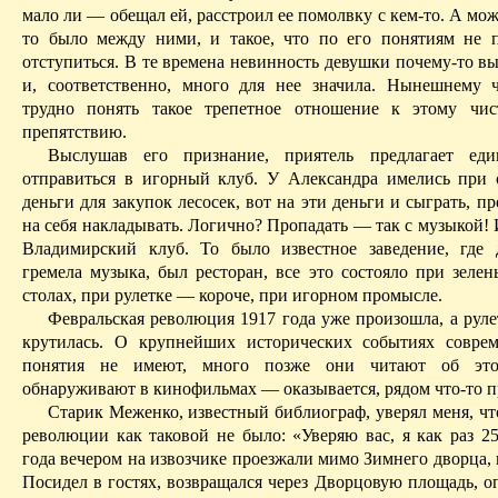
мало ли — обещал ей, расстроил ее помолвку с кем-то. А може
то было между ними, и такое, что по его понятиям не 
отступиться. В те времена невинность девушки почему-то в
и, соответственно, много для нее значила. Нынешнему 
трудно понять такое трепетное отношение к этому чис
препятствию.
Выслушав его признание, приятель предлагает ед
отправиться в игорный клуб. У Александра имелись при 
деньги для закупок лесосек, вот на эти деньги и сыграть, п
на себя накладывать. Логично? Пропадать — так с музыкой! 
Владимирский клуб. То было известное заведение, где 
гремела музыка, был ресторан, все это состояло при зеле
столах, при рулетке — короче, при игорном промысле.
Февральская революция 1917 года уже произошла, а руле
крутилась. О крупнейших исторических событиях совре
понятия не имеют, много позже они читают об это
обнаруживают в кинофильмах — оказывается, рядом что-то п
Старик
Меженко
, известный библиограф, уверял меня, ч
революции как таковой не было: «Уверяю вас, я как раз 25
года вечером на извозчике проезжали мимо Зимнего дворца, 
Посидел в гостях, возвращался через Дворцовую площадь, о