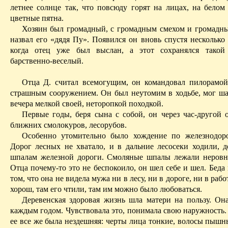
летнее солнце так, что повсюду горят на лицах, на белом
цветные пятна.
Хозяин был громадный, с громадным смехом и громадны
назвал его «дядя
Пу
». Появился он вновь спустя несколько 
когда отец уже был выслан, а этот сохранялся такой
барственно-веселый.
Отца Д. считал всемогущим, он командовал пилорамо
страшным сооружением. Он был неутомим в ходьбе, мог шаг
вечера мелкой своей, неторопкой походкой.
Первые годы, беря сына с собой, он через час-другой о
ближних смолокуров, лесорубов.
Особенно утомительно было хождение по железнодор
Дорог лесных не хватало, и в дальние лесосеки ходили, д
шпалам железной дороги. Смоляные шпалы лежали неровно
Отца почему-то это не беспокоило, он шел себе и шел. Беда
том, что она не видела мужа ни в лесу, ни в дороге, ни в раб
хорош, там его чтили, там им можно было любоваться.
Деревенская здоровая
жизнь шла матери на пользу. Она
каждым годом. Чувствовала это, понимала свою наружность
ее все же была нездешняя: черты лица тонкие, волосы пышн