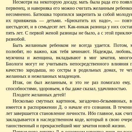
Несмотря на некоторую досаду, мать была рада его появ
первенец, и наверняка его можно считать желанным ребенко
несомненно. Батюшка торопился закрепить за собой молоду
их привяжешь — детьми. «
Брюхатить
их надо», — повт
шестьдесят, и в семьдесят лет. Как-никак разница у них соста
пять лет. С первой женой разницы не было, а с этой прикл
разнобой.
Быть желанным ребенком не всегда удается. Потом, 
полюбят, но важно, как тебя зачинают. Надежды, любовь,
мужчина и женщина, вкладывают в миг зачатия, многое
Биологи могут не учитывать непосредственного влияния 
качество зародыша, но сестры в родильных домах, те че
желанных и нежеланных младенцев.
Итак, он был желанным, и это не раз помогало ему,
способностями, здоровьем, я бы даже сказал, удачливостью.
Плодите желанных детей!
Несколько смутных картинок, загадочно-безымянных, в
имеется в распоряжении Д. о начале его сознания. В течен
лет завершается становление личности. Ибо главное, как счи
закладывается в наследственном коде, который в свою очере
таинственный и прекраснейший миг зачатия новой жизни.
Первая пора детства Д. в основном известна лишь по рас