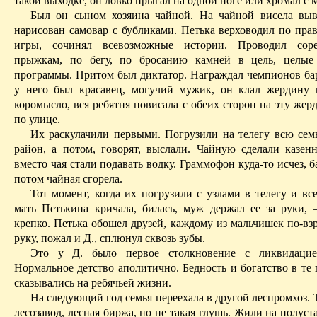
такой выходке, он ловко прыгал на одной ноге или хромал с 
Был он сыном хозяина чайной. На чайной висела выв
нарисован самовар с бубликами. Петька верховодил по прав
игры, сочинял всевозможные истории. Проводил сор
прыжкам, по бегу, по бросанию камней в цель, целые
программы. Притом был диктатор. Награждал чемпионов ба
у него был красавец, могучий мужик, он клал жердину 
коромысло, вся ребятня повисала с обеих сторон на эту жерд
по улице.
Их раскулачили первыми. Погрузили на телегу всю сем
район, а потом, говорят, выслали. Чайную сделали казенн
вместо чая стали подавать водку. Граммофон куда-то исчез, б
потом чайная сгорела.
Тот момент, когда их погрузили с узлами в телегу и вс
мать Петькина кричала, билась, муж держал ее за руки,
крепко. Петька обошел друзей, каждому из мальчишек по-вз
руку, пожал и Д., сплюнул сквозь зубы.
Это у Д. было первое столкновение с ликвидацией
Нормальное детство аполитично. Бедность и богатство в те
сказывались на ребячьей жизни.
На следующий год семья переехала в другой леспромхоз.
лесозавод, лесная биржа, но не такая глушь. Жили на полус