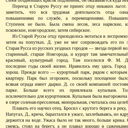
слоев позднейших красок подлинник, он оказывается куда н
Перее
зд в Ст
арую Руссу не принес отцу никаких льгот.
заметить, что вся трудовая деятельность отца озн
повышениями по службе, а перемещениями. Повышен
Ступенек не было. Была смена лесов, леса нарвские,
к
псковские, новгородские, затем сибирские.
Из Старой Руссы отцу приходилось мотаться в леспромхо
затем на попутках. Д. уже не мог сопровождать его по 
Старая Русса из русских уездных городов — звезда первой в
старинный, старше Новгорода, и курорт там замечательный
красивый, культурный город. Там поселился Ф. М. Д
последние годы своей жизни. Нравилось ему здесь. Город
хорош. Прежде всего — курортный парк, рядом с которым
квартиру. Парк был огорожен, поскольку посещение был
всякая ограда имеет дырки. Д. со своей компанией постоян
парке. Больше всего их привлекала купальня. 
исключительно для курортников. Купальня была выгорожена 
в озере соленая-пресоленая, минеральная, считалась она целе
Плавать его научил отец. Бросил с крутого берега в реку,
Напугал, Д., крича, барахтался в ужасе, захлебываясь, но вдр
держится на воде. Ужаса было не так много, больше крика. 
смеясь, стоял на берегу, а он плавал хорошо и саженками