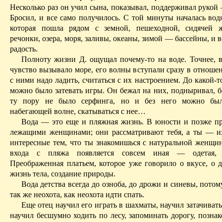
Несколько раз он учил сына, показывал, поддерживал рукой
Бросил, и все само получилось. С той минуты началась вод
которая пошла рядом с земной, пешеходной, сидячей
речонки, озера, моря, заливы, океаны, зимой — бассейны, и в
радость.
Полноту жизни Д. ощущал почему-то на воде. Точнее, в
чувство вызывало море, его волны вступали сразу в отноше
с ними надо ладить, считаться с их настроением. До какой-
можно было затевать игры. Он бежал на них, подныривал, б
ту пору не было серфинга, но и без него можно был
набегающей волне, скатываться с нее…
Вода — это еще и пляжная жизнь. В юности и позже п
лежащими женщинами; они рассматривают тебя, а ты — их
интересные тем, что ты знакомишься с натуральной женщин
входа с пляжа появляется совсем иная — одетая, 
Преображенная платьем, которое уже говорило о вкусе, о д
жизнь тела, создание природы.
Вода детства всегда до озноба, до дрожи и синевы, потом
так же неохота, как неохота идти спать.
Еще отец научил его играть в шахматы, научил затачивать
научил бесшумно ходить по лесу, запоминать дорогу, позна