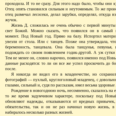
проходила. И то не сразу. Для этого надо было, чтобы они к
Отец опять становился сильным и неутомимым. То же проис
отец размечал лесосеки, делал зарубки, определял, откуда вз
жучок.
Жизнь Д. сложилась не очень обычно с первой минуты
свет Божий. Можно сказать, что появился он в самый 
момент. Под Новый год. Прямо на балу. Испортил матери
увезли от стола. Или с танцев. Позже она утверждала, что
беременность, танцевала. Она была
танцунья
, певунья,
подождать со своим появлением годик-другой. А уж сутки
Тем не
менее
он, словно нарочно, появился именно под Новы
данные расходятся: то ли он все же успел проскочить до бо
после.
Я никогда не видел его в младенчестве, но сохранил
фотографий — пухлый, круглоголовый младенец, с доволь
глазами, сильный и, судя по рассказам, имел весьма здоровые 
Рождение в новогоднюю ночь, несомненно, сказалось на е
то же время задумчивом характере, поскольку под Нов
обновляют надежды, отказываются от вредных привычек,
обязательства, так и он не раз начинал новую жизнь, в
набиралось несколько разных жизней.