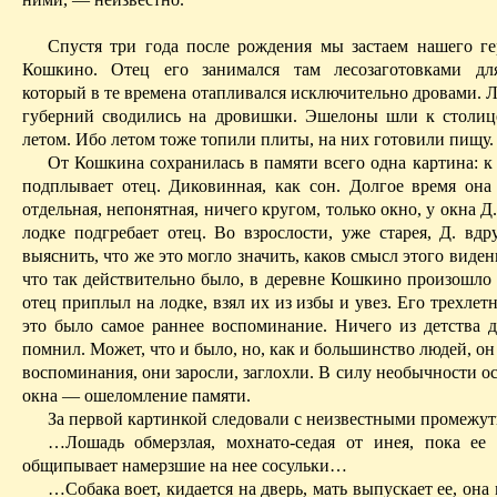
Спустя три года после рождения мы застаем нашего ге
Кошкино
. Отец его занимался там лесозаготовками для
который в те времена отапливался исключительно дровами. 
губерний
сводились на дровишки
. Эшелоны шли к столиц
летом. Ибо летом тоже топили плиты, на них готовили пищу.
От Кошкина сохранилась в памяти всего одна картина: к
подплывает отец.
Диковинная
, как сон. Долгое время она
отдельная, непонятная, ничего кругом, только окно, у окна Д.
лодке подгребает отец. Во взрослости, уже старея, Д. вдр
выяснить, что же это могло значить, каков смысл этого виден
что так действительно было, в деревне
Кошкино
произошло 
отец приплыл на лодке, взял их из избы и увез. Его трехлет
это было самое раннее воспоминание. Ничего из детства д
помнил. Может, что и было, но, как и большинство людей, он
воспоминания, они заросли, заглохли. В силу необычности ос
окна — ошеломление памяти.
За первой картинкой следовали с неизвестными промежут
…Лошадь обмерзлая, мохнато-седая от инея, пока ее 
общипывает намерзшие на нее сосульки…
…Собака воет, кидается на дверь, мать выпускает ее, она 