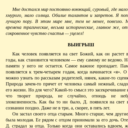
Мне достался мир постоянно воюющий, суровый, где мало
хмурого, мало солнца. Обилие талантов и запретов. Я попа
лучшую пору. В этом мире мне, тем не менее, повезло. 
времена трагиче­ские, весьма исторические, главное же, о
сокровенное чувство счастья — уцелел!
ВЫИГРЫШ
Как человек появляется на свет Божий, как он растет
годы, как становится человеком — ему самому не ведомо. Н
памяти у него не остается. Самое важное пропадает. Пам
появляется к трем-четырем годам, когда начинается «я». О
можно узнать по рассказам родителей, нянек, какие-то сце
Природа зачем-то прячет от человека самый нежный, слад
его жизни. Но для чего? Какой-то смысл это засекречивание и
что творит природа, не случайно, отнюдь не небр
злокозненность. Как бы то ни было, Д. появился на свет 
сознании поздно. Даже не в три, а, скорее, в пять лет.
Он застал своего отца старым. Много старше, чем други
была молодая. Ее рядом с отцом принимали за его дочь. От
Д. страдал за отца. Только когда они оставались вдвоем, 