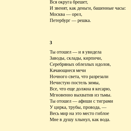
Вся округа
брешет
,
И звенят, как деньги, башенные часы:
Москва — орел,
Петербург —
решка
.
3
Ты отошел — и я увидела
Заводы, склады, кирпичи,
Серебряных облезлых идолов,
Качающиеся мечи
Ночного света, что разрезали
Нечистую постель зимы,
Все, что еще должна я кесарю,
Мгновенно выхватив из тьмы.
Ты отошел — афиши с тиграми
У цирка, трубы, провода, —
Весь мир на это место
гиблое
Мне в душу хлынул, как вода.