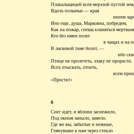
Плакальщицей всея мерзлой пустой зем
Вдоль полыньи — края
инеем за
Ино
еще, душа, Марковна, побредем,
Как на пожар, спеша кланяться мертвым
Кто без имен полег
в чащах и на п
В ласковой тьме болот, —
ибо скв
Птице не пролететь, злаку не прорасти.
Всех отыскать, отпеть,
всем прош
«Прости!»
6
Снег идет, и яблони
заснежило
,
Под окном заныло, замело.
Где же вы, забытые и нежные,
Глянувшие
к нам через стекло