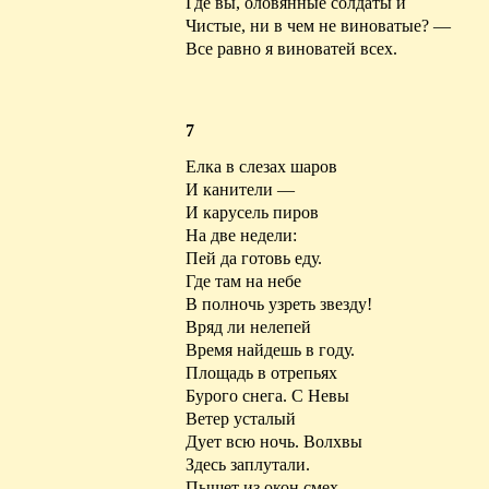
Где вы, оловянные солдаты и
Чистые
, ни в чем не виноватые? —
Все равно я виноватей всех.
7
Елка в слезах шаров
И канители —
И карусель пиров
На две недели:
Пей да готовь еду.
Где там на небе
В полночь узреть звезду!
Вряд ли нелепей
Время найдешь в году.
Площадь в отрепьях
Бурого снега. С Невы
Ветер усталый
Дует всю ночь. Волхвы
Здесь
заплутали
.
Пышет из окон смех,