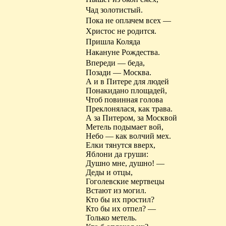
Чад золотистый.
Пока не оплачем всех —
Христос не родится.
Пришла Коляда
Накануне Рождества.
Впереди — беда,
Позади — Москва.
А и в Питере для людей
Понакидано площадей,
Чтоб повинная голова
Преклонялася
, как трава.
А за Питером, за Москвой
Метель
подымает
вой,
Небо — как волчий мех.
Елки тянутся вверх,
Яблони да груши:
Душно мне, душно! —
Деды и отцы,
Гоголевские мертвецы
Встают из могил.
Кто бы их простил?
Кто бы их отпел? —
Только метель.