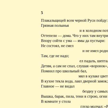
5
Плакальщицей всея черной Руси пойду:
Грязная полынья
и в холодном по
Оттепели — дома. Что у них там внутр
Впору сойти с ума — ямы да пустыри:
Не состоял, не смел
и не имел родн
Там, где не надо;
ел падаль, шепта
Детям, а сам не спал, слушая «воронок»,
Помнил про школьный бал,
мял в кулаке цвет
В кухне текла вода, лаял дверной замок;
Главное — не видал
бездну у самы
Вышка, барак, пила, тени в строю, огн
В комнате у стола
глухо молчал: «