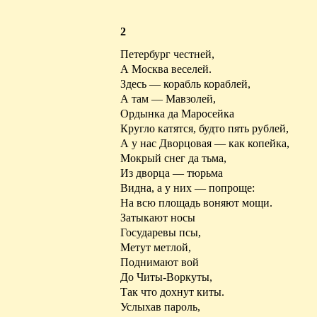
2
Петербург честней,
А Москва веселей.
Здесь — корабль кораблей,
А там — Мавзолей,
Ордынка да
Маросейка
Кругло катятся, будто пять рублей,
А у нас Дворцовая — как копейка,
Мокрый снег да тьма,
Из дворца — тюрьма
Видна
, а у них — попроще:
На всю площадь воняют мощи.
Затыкают носы
Государевы псы,
Метут метлой,
Поднимают вой
До Читы-Воркуты,
Так что дохнут киты.
Услыхав пароль,