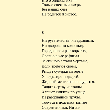
Кто б оплакал их? —
Только снежный вихрь.
Без наших слез
Не родится Христос.
8
Ни ругательства, ни здравицы,
Ни дворов, ни колоннад.
Город к ночи растворяется,
Словно в чае рафинад.
За спиною встали мертвые,
Доли требуют своей,
Рыщут сумерки матерые
У подъездов и дверей.
Жирный
мент
лениво щурится,
Тащит жертву из толпы,
Хлещет кипяток по улице
Из разорванной трубы.
Тянутся в подземку
тяглые
Современники. Ни зги