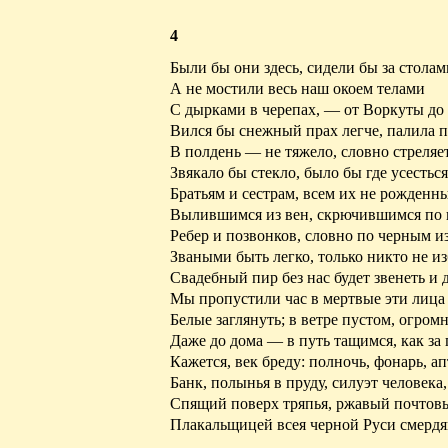
4
Были бы они здесь, сидели бы за столам
А не мостили весь наш окоем телами
С дырками в черепах, — от Воркуты до
Вился бы снежный прах легче, палила 
В полдень — не тяжело, словно стреляе
Звякало бы стекло, было
бы
где усесться
Братьям и сестрам, всем их не рожденн
Вылившимся из вен, скрючившимся по 
Ребер и позвонков, словно по черным и
Зваными быть легко, только никто не 
Свадебный пир без нас будет звенеть и 
Мы пропустили час в мертвые эти лица
Белые заглянуть; в ветре пустом, огром
Даже до дома — в путь тащимся, как за 
Кажется, век бреду: полночь, фонарь, ап
Банк, полынья в пруду, силуэт человека,
Спящий поверх тряпья, ржавый почтов
Плакальщицей всея черной Руси смерд