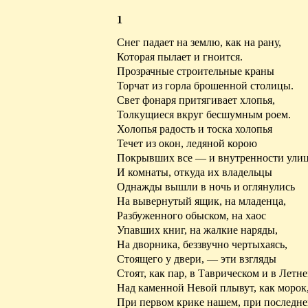
1
Снег падает на землю, как на рану,
Которая пылает и гноится.
Прозрачные строительные краны
Торчат из горла брошенной столицы.
Свет фонаря притягивает хлопья,
Толкущиеся
вкруг бесшумным роем.
Холопья радость и тоска холопья
Течет из окон, ледяной корою
Покрывших все — и внутренности улиц
И комнаты, откуда их владельцы
Однажды вышли в ночь и оглянулись
На вывернутый ящик, на младенца,
Разбуженного
обыском, на хаос
Упавших книг, на жалкие наряды,
На дворника, беззвучно чертыхаясь,
Стоящего
у двери, — эти взгляды
Стоят, как пар, в Таврическом и
в
Летне
Над каменной Невой плывут, как морок
При первом крике нашем,
при
последн