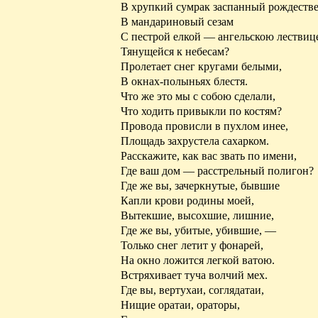
В хрупкий сумрак заспанный рождеств
В мандариновый сезам
С пестрой елкой — ангельскою
лествиц
Тянущейся
к небесам?
Пролетает снег кругами белыми,
В окнах-полыньях блестя.
Что же это мы с собою сделали,
Что ходить привыкли по костям?
Провода провисли в пухлом инее,
Площадь захрустела сахарком.
Расскажите, как вас звать по имени,
Где ваш дом — расстрельный полигон?
Где же вы, зачеркнутые, бывшие
Капли крови родины моей,
Вытекшие, высохшие, лишние,
Где же вы, убитые, убившие, —
Только снег летит у фонарей,
На окно ложится легкой ватою.
Встряхивает туча волчий мех.
Где вы,
вертухаи
, соглядатаи,
Нищие оратаи, ораторы,