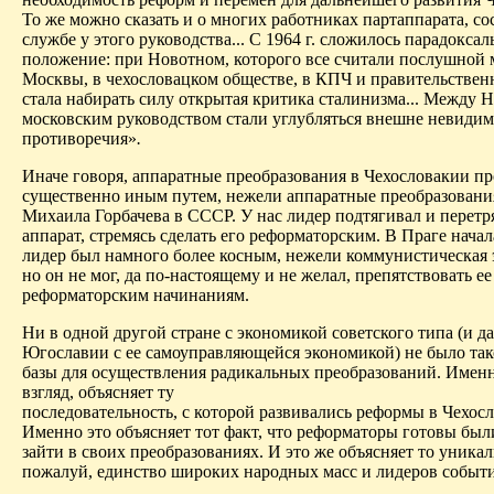
То же можно сказать и о многих работниках партаппарата, с
службе у этого руководства... С 1964 г. сложилось парадоксал
положение: при Новотном, которого все считали послушной
Москвы, в чехословацком обществе, в КПЧ и правительствен
стала набирать силу открытая критика сталинизма... Между 
московским руководством стали углубляться внешне невиди
противоречия»
.
Иначе говоря, аппаратные преобразования в Чехословакии п
существенно иным путем, нежели аппаратные преобразовани
Михаила Горбачева в СССР. У нас лидер подтягивал и перет
аппарат, стремясь сделать его реформаторским. В Праге начала
лидер был намного более косным, нежели коммунистическая 
но он не мог, да по-настоящему и не желал, препятствовать ее
реформаторским начинаниям.
Ни в одной другой стране с экономикой советского типа (и д
Югославии с ее самоуправляющейся экономикой) не было та
базы для осуществления радикальных преобразований. Именн
взгляд, объясняет ту
последовательность, с которой развивались реформы в Чехос
Именно это объясняет тот факт, что реформаторы готовы был
зайти в своих преобразованиях. И это же объясняет то уникал
пожалуй, единство широких народных масс и лидеров событи