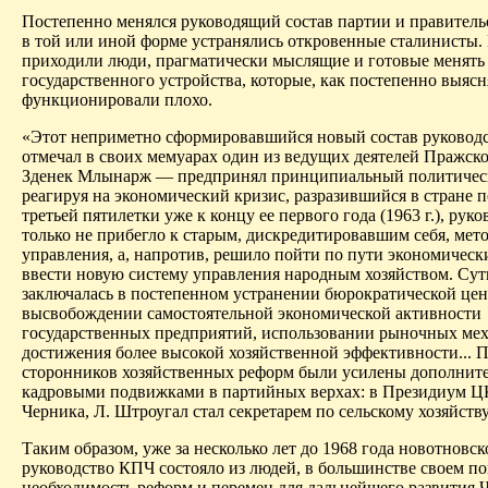
Постепенно менялся руководящий состав партии и правительс
в той или иной форме устранялись откровенные сталинисты. 
приходили люди, прагматически мыслящие и готовые менять
государственного устройства, которые, как постепенно выясн
функционировали плохо.
«Этот неприметно сформировавшийся новый состав руковод
отмечал в своих мемуарах один из ведущих деятелей Пражск
Зденек Млынарж — предпринял принципиальный политичес
реагируя на экономический кризис, разразившийся в стране п
третьей пятилетки уже к концу ее первого года (1963 г.), руко
только не прибегло к старым, дис­кредитировавшим себя, мет
управления, а, напротив, решило пойти по пути экономическ
ввести новую систему управления народным хозяйством. Су
заключалась в постепенном устранении бюрократической це
высвобождении самостоятельной экономической активности
государственных предприятий, использовании рыночных мех
достижения более высокой хозяйственной эффективности... 
сторонников хозяйственных реформ были усилены дополни
кадровыми подвижками в партийных верхах: в Президиум Ц
Черника, Л. Штроугал стал секретарем по сельскому хозяйству
Таким образом, уже за несколько лет до 1968 года новотновск
руководство КПЧ состояло из людей, в большинстве своем 
необходимость реформ и перемен для дальнейшего развития 