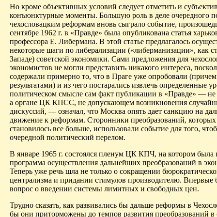
Но кроме объективных условий следует отметить и субъекти
конъюнктурные моменты. Большую роль в деле очередного п
чехословацким реформам вновь сыграло событие, произошед
сентябре 1962 г. в «Правде» была опубликована статья харько
профессора Е. Либермана. В этой статье предлагалось осущес
некоторые шаги по либерализации («либерманизации», как с
Западе) советской экономики. Сами предложения для чехосл
экономистов не могли представить никакого интереса, поско
содержали примерно то, что в Праге уже опробовали (приче
результатами) и из чего постарались извлечь определенные у
политическом смысле сам факт публикации в «Правде» — не п
а органе ЦК КПСС, не допускающем возникновения случай
дискуссий, — означал, что Москва опять дает санкцию на да
движение к реформам. Сторонники преобразований, которых
становилось все больше, использовали событие для того, что
очередной политический перелом.
В январе 1965 г. состоялся пленум ЦК КПЧ, на котором была
программа осуществления дальнейших преобразований в эко
Теперь уже речь шла не только о сокращении бюрократическо
централизма и придании стимулов производителю. Впервые 
вопрос о введении системы лимитных и свободных цен.
Трудно сказать, как развивались бы дальше реформы в Чехос
бы они приторможены до темпов развития преобразований в 