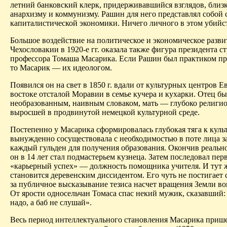
летний банковский клерк, придерживавшийся взглядов, близ
анархизму и коммунизму. Рашин для него представлял собой
капиталистической экономики. Ничего личного в этом убийст
Большое воздействие на политическое и экономическое разви
Чехословакии в 1920-е гг. оказала также фигура президента с
профессора Томаша Масарика. Если Рашин был практиком пр
то Масарик — их идеологом.
Появился он на свет в 1850 г. вдали от культурных центров Е
востоке отсталой Моравии в семье кучера и кухарки. Отец б
необразованным, наивным словаком, мать — глубоко религи
выросшей в продвинутой немецкой культурной среде.
Постепенно у Масарика сформировалась глубокая тяга к культ
вынужденно сосуществовала с необходимостью в поте лица з
каждый гульден для получения образования. Окончив реальн
он в 14 лет стал подмастерьем кузнеца. Затем последовал пе
«карьерный успех» — должность помощника учителя. И тут 
становится деревенским диссидентом. Его чуть не постигает 
за публичное высказывание тезиса насчет вращения Земли во
От ярости односельчан Томаса спас некий мужик, сказавший:
надо, а баб не слушай».
Весь период интеллектуального становления Масарика прише