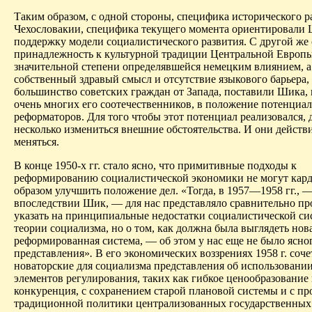
Таким образом, с одной стороны, специфика исторического р
Чехословакии, специфика текущего момента ориентировали 
поддержку модели социалистического развития. С другой же
принадлежность к культурной традиции Центральной Европы
значительной степени определявшейся немецким влиянием, а
собственный здравый смысл и отсутствие языкового барьера,
большинство советских граждан от Запада, поставили Шика, к
очень многих его соотечественников, в положение потенциа
реформаторов. Для того чтобы этот потенциал реализовался,
несколько измениться внешние обстоятельства. И они действ
меняться.
В конце 1950-х гг. стало ясно, что примитивные подходы к
реформированию социалистической экономики не могут кар
образом улучшить положение дел. «Тогда, в 1957—1958 гг., 
впоследствии Шик, — для нас представляло сравнительно пр
указать на принципиальные недостатки социалистической си
теории социализма, но о том, как должна была выглядеть нов
реформированная система, — об этом у нас еще не было ясно
представления»
.
В его экономических воззрениях 1958 г. соче
новаторские для социализма представления об использован
элементов регулирования, таких как гибкое ценообразование
конкуренция, с сохранением старой плановой системы и с п
традиционной политики централизованных государственных