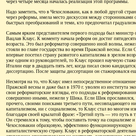
через четыре месяца началась реализация этой программы.
Надо заметить, что в Чехословакии, как в любой другой стра
через реформы, имела место дискуссия между сторонниками 
быстрых преобразований и теми, кто предпочитал градуализ
Самым ярким представителем первого подхода был министр
Вацлав Клаус. К моменту начала реформ он достиг пятидесят
возраста. Это был реформатор совершенно иной волны, нежел
стояли во главе государства во время Пражской весны. Если
впервые посетил страну развитого капитализма в зрелом возр
уже одним из руководителей, то Клаус прошел научную стаж
Италии еще в двадцать пять лет, когда писал свою кандидатс
диссертацию. После защиты диссертации он стажировался е
Несмотря на то, что Клаус имел непосредственное отношение
Пражской весны и даже был в 1970 г. уволен из института эк
свои реформаторские взгляды, его подходы к реформировани
совершенно иными, нежели у Шика. Если Шик прославился,
прочего, своими поисками третьего пути, несовпадающего ни
капитализмом, ни с социализмом, то Клаус стал во многом из
благодаря своей крылатой фразе: «Третий путь — это путь в 
Он стремился к тому, чтобы поставить точку на социализме и 
Чехословакии образцовую, эффективно функционирующую
капиталистическую страну. Клаус в реформаторской деятельн