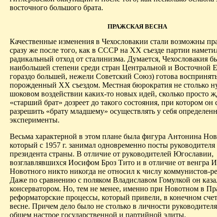
восточного большого брата.
ПРАЖСКАЯ ВЕСНА
Качественные изменения в Чехословакии стали возможны пр
сразу же после того, как в СССР на ХХ съезде партии намети
радикальный отход от сталинизма. Думается, Чехословакия б
наибольшей степени среди стран Центральной и Восточной Е
гораздо большей, нежели Советский Союз) готова воспринять
порожденный ХХ съездом. Местная бюрократия не столько н
шоковом воздействии каких-то новых идей, сколько просто ж
«старший брат» дозреет до такого состояния, при котором он 
разрешить «брату младшему» осуществлять у себя определен
эксперименты.
Весьма характерной в этом плане была фигура Антонина Нов
который с 1957 г. занимал одновременно посты руководител
президента страны. В отличие от руководителей Югославии,
возглавлявшихся Иосифом Броз Тито и в отличие от венгра И
Новотного никто никогда не относил к числу коммунистов-р
Даже по сравнению с поляком Владиславом Гомулкой он каза
консерватором. Но, тем не менее, именно при Новотном в Пр
реформаторские процессы, который привели, в конечном счет
весне. Причем дело было не столько в личности руководителя,
общем настрое государственной и партийной элиты.