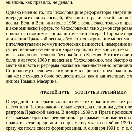
эшелона, как правило, не делали.
Однако именно то, что чехословацкие реформаторы энергичн
впереди всех своих соседей, обусловило трагический финал 
весны. Если в Венгрии после 1956 г. речь велась только о пр
в экономической сфере, то Чехословакия явно демонстрирова
полностью покинуть социалистический лагерь. Широкие на
движения Пражской весны, абсолютное отрицание многими
интеллектуалами коммунистических ценностей, намерение в
существенные изменения в характер политической системы —
вызывало основательное беспокойство Кремля. В итоге совет
были в августе 1968 г. введены в Чехословакию, там быстро 
местная власть и реформы оказались насильственно остановл
Социализму с человеческим лицом в варианте, предложенно
так же не суждено было осуществиться, как и капитализму с 
лицом Томаша Масарика.
«ТРЕТИЙ ПУТЬ — ЭТО ПУТЬ В ТРЕТИЙ МИР»
Очередной этап серьезных политических и экономических р
наступил в Чехословакии только через два с лишним десятиле
разгрома Пражской весны. В ноябре 1989 г. в Праге произошл
называемая бархатная революция. Программу экономических
правительство представило парламенту уже к сентябрю 1990 г.,
сразу же после своего формирования. А с января 1991 г., т. е.