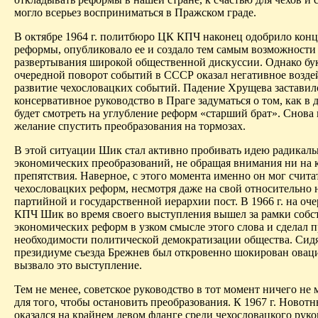
могло всерьез восприниматься в Пражском граде.
В октябре 1964 г. политбюро ЦК КПЧ наконец одобрило кон
реформы, опубликовало ее и создало тем самым возможности
развертывания широкой общественной дискуссии. Однако бук
очередной поворот событий в СССР оказал негативное возде
развитие чехословацких событий. Падение Хрущева заставил
консервативное руководство в Праге задуматься о том, как в
будет смотреть на углубление реформ «старший брат». Снова
желание спустить преобразования на тормозах.
В этой ситуации Шик стал активно пробивать идею радикал
экономиче­ских преобразований, не обращая внимания ни на 
препятствия. Наверное, с этого момента именно он мог счита
чехословацких реформ, несмотря даже на свой относительно
партийной и государственной иерархии пост. В 1966 г. на оч
КПЧ Шик во время своего выступления вышел за рамки собс
экономических реформ в узком смысле этого слова и сделал 
необходимости политической демократизации общества. Сид
президиуме съезда Брежнев был откровенно шокирован овац
вызвало это выступление.
Тем не менее, советское руководство в тот момент ничего не 
для того, чтобы остановить преобразования. К 1967 г. Новот
оказался на крайнем левом фланге среди чехословацкого руко