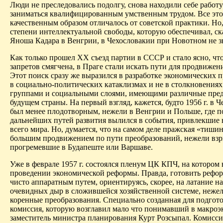
Люди не преследовались подолгу, снова находили себе работу
заниматься квалифицированным умственным трудом. Все это
качественным образом отличалось от советской практики. Но,
степени интеллектуальной свободы, которую обеспечивал, с
Яноша Кадара в Венгрии, в Чехословакии при Новотном не з
Как только прошел ХХ съезд партии в СССР и стало ясно, что
запретов смягчена, в Праге стали искать пути для продвижен
Этот поиск сразу же выразился в разработке экономических п
в социально-политических катаклизмах и не в столкновения
группами и социальными слоями, имеющими различные пред
будущем страны. На первый взгляд, кажется, будто 1956 г. в 
был менее плодотворным, нежели в Венгрии и Польше, где п
дальнейших путей развития вылился в события, привлекшие
всего мира. Но, думается, что на самом деле пражская «тишин
большим продвижением по пути преобразований, нежели вз
прогремевшие в Будапеште или Варшаве.
Уже в феврале 1957 г. состоялся пленум ЦК КПЧ, на котором 
проведении экономической реформы. Правда, готовить рефор
чисто аппаратным путем, ориентируясь, скорее, на латание н
очевидных дыр в сложившейся хозяйственной системе, нежел
коренные преобразования. Специально созданная для подго
комиссия, которую возглавил мало что понимавший в макро
заместитель министра планирования Курт Розсыпал. Комисси