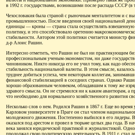
в 1992 г. государствами, возникшими после распада СССР (в т.
Чехословакия была страной с рыночным менталитетом и с вы
промышленностью. После введения своей национальной ден
единицы — кроны — страна стала осуществлять взвешенну
политику, и это способствовало оретению макроэкономическ
стабильности. Автором этой политики считается министр фи
д-р Алоис Рашин.
Интересно отметить, что Рашин не был ни практикующим би
профессиональным ученым-экономистом, ни даже государст
чиновником. Никто никогда его не учил тому, как надо обесп
стабильность национальной валюты. В этом смысле, казалось
труднее добиться успеха, чем некоторым коллегам, занимавш
финансовой стабилизацией в соседних странах. Однако Раши
хорошо образованным человеком, обладавшим к тому же изр
здравого смысла. Он не стремился ни к каким авантюрам, а пр
что необходимо для нормального хозяйственного развития св
Несколько слов о нем. Родился Рашин в 1867 г. Еще во время 
Карловом университете в Праге он стал членом национально
молодежного движения. Постепенно выбился в его лидеры. В 
оказался под арестом и провел в тюрьме целых два года. В на
века занялся юридической практикой и журналистикой. Одн
продолжал свою политическую деятельность. В 1911 г. стал д