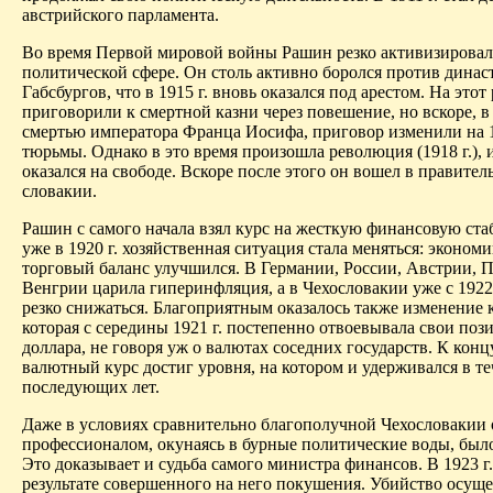
австрийского парламента.
Во время Первой мировой войны Рашин резко активизировал
политиче­ской сфере. Он столь активно боролся против динас
Габсбургов, что в 1915 г. вновь оказался под арестом. На этот 
приговорили к смертной казни через повешение, но вскоре, в 
смертью императора Франца Иосифа, приговор изменили на 1
тюрьмы. Однако в это время произошла революция (1918 г.), 
оказался на свободе. Вскоре после этого он вошел в правител
словакии.
Рашин с самого начала взял курс на жесткую финансовую ста
уже в 1920 г. хозяйственная ситуация стала меняться: экономи
торговый баланс улучшился. В Германии, России, Австрии, 
Венгрии царила гиперинфляция, а в Чехословакии уже с 1922 
резко снижаться. Благоприятным оказалось также изменение 
которая с середины 1921 г. постепенно отвоевывала свои поз
доллара, не говоря уж о валютах соседних государств. К концу
валютный курс достиг уровня, на котором и удерживался в т
последующих лет.
Даже в условиях сравнительно благополучной Чехословакии 
профессионалом, окунаясь в бурные политические воды, было
Это доказывает и судьба самого министра финансов. В 1923 г.
результате совершенного на него покушения. Убийство осуще