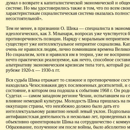
думал о возврате к капиталистической экономической и общ
системе. Но мы удостоверились также в том, что по всем св
характеристикам социалистическая система оказалась полно
несостоятельной»
.
Тем не менее, в признании О. Шика — специалиста в экономи
идеологических, как З. Млынарж, вопросах уже чувствуется 
противоречивость позиции. Наряду с моральным неприятием
существует уже интеллектуальное неприятие социализма. Ка
очень не нравился людям, лично помнившим времена Велико
Но социализм, хотя и нравился им в теории, уже не восприни
нечто практически реализуемое, как нечто, способное состав
альтернативу экономическим кризисам типа того, который ра
рубеже 1920-х — 1930-х гг.
Вся судьба Шика отражает то сложное и противоречивое сост
находилась Чехословакия двух послевоенных десятилетий, и 
состояние, в котором она подошла к событиям 1968 г. Он родил
Судетах — самом западном регионе Чехии, испытавшем на се
влияние немецкой культуры. Молодость Шика пришлась на п
оккупации страны, что неизбежно должно было дать его
интеллектуальному развитию некий левый уклон. Подпольна
антифашистская деятельность и несколько лет, проведенных в
объективно ориентировали Шика на сотрудничество с комму
Образование, полученное им после войны, было абсолютно м