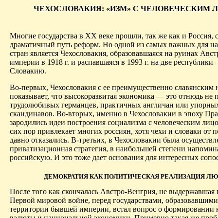
ЧЕХОСЛОВАКИЯ: «ИЗМ» С ЧЕЛОВЕЧЕСКИМ 
Многие государства в ХХ веке прошли, так же как и Россия,
драматичный путь реформ. Но одной из самых важных для на
стран является Чехословакия, образовавшаяся на руинах Авс
империи в 1918 г. и распавшаяся в 1993 г. на две республик
Словакию.
Во-первых, Чехословакия с ее преимущественно славянским 
показывает, что высокоразвитая экономика — это отнюдь не 
трудолюбивых германцев, практичных англичан или упорны
скандинавов. Во-вторых, именно в Чехословакии в эпоху Пр
зародились идеи построения социализма с человеческим лицо
сих пор привлекает многих россиян, хотя чехи и словаки от 
давно отказались. В-третьих, в Чехословакии была осуществл
приватизационная стратегия, в наибольшей степени напоми
российскую. И это тоже дает основания для интересных сопо
ДЕМОКРАТИЯ КАК ПОЛИТИЧЕСКАЯ РЕАЛИЗАЦИЯ Л
После того как скончалась Австро-Венгрия, не выдержавшая
Первой мировой войне, перед государствами, образовавшими
территории бывшей империи, встал вопрос о формировании
валюты и национальной экономики. Примерно такая же проб