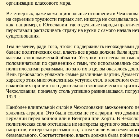
организации классового мира.
В-четвертых, даже межнациональные отношения в Чехослова
на серьезные трудности первых лет, никогда не складывались 
как, например, в Югославии, где отдельные народы практиче
переставали растаскивать страну на куски с самого начала н
существования.
Тем не менее, ради того, чтобы поддерживать необходимый д
баланс политических сил, власть все время должна была идти
массам в экономической области. Уступки эти всегда оказыва
половинчатыми по сравнению с теми, что использовались со
политическими режимами, но зато их в целом оказалось дово
Ведь требовалось ублажать самые различные партии. Думаетс
характер этих многочисленных уступок стал, в конечном счет
важнейших причин того длительного экономического кризиса
Чехословакия, поначалу столь успешно развивавшаяся, погру
1929 г.
Наиболее влиятельной силой в Чехословакии межвоенного п
являлись аграрии. Это были совсем не те аграрии, что домин
Германии перед войной или в Венгрии при Хорти. В Чехосло
политическая сила отстаивала не интересы крупного землевла
напротив, интересы крестьянства, в том числе малоземельног
безземельного. Соответственно, власть должна была пойти на