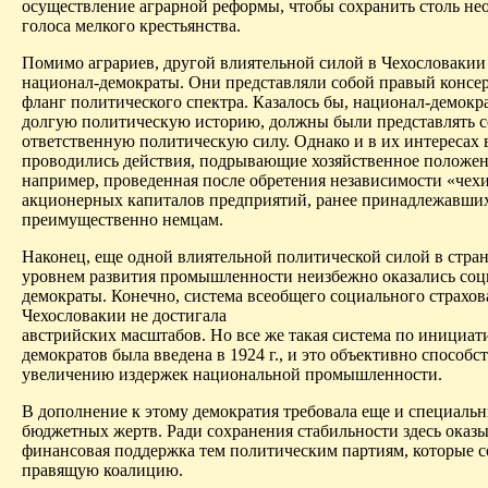
осуществление аграрной реформы, чтобы сохранить столь не
голоса мелкого крестьянства.
Помимо аграриев, другой влиятельной силой в Чехословакии
национал-демократы. Они представляли собой правый консе
фланг политического спектра. Казалось бы, национал-демок
долгую политиче­скую историю, должны были представлять 
ответственную политическую силу. Однако и в их интересах 
проводились действия, подрывающие хозяйственное положен
например, проведенная после обретения независимости «чех
акционерных капиталов предприятий, ранее принадлежавши
преимущественно немцам.
Наконец, еще одной влиятельной политической силой в стра
уровнем развития промышленности неизбежно оказались соц
демократы. Конечно, система всеобщего социального страхов
Чехословакии не достигала
австрийских масштабов. Но все же такая система по инициат
демократов была введена в 1924 г., и это объективно способс
увеличению издержек национальной промышленности.
В дополнение к этому демократия требовала еще и специаль
бюджетных жертв. Ради сохранения стабильности здесь оказы
финансовая поддержка тем политическим партиям, которые с
правящую коалицию.