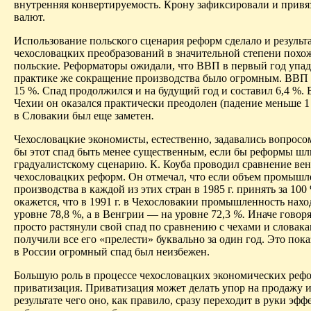
внутренняя конвертируемость. Крону зафиксировали и привя
валют.
Использование польского сценария реформ сделало и результ
чехословацких преобразований в значительной степени похо
польские. Реформаторы ожидали, что ВВП в первый год упаде
практике же сокращение производства было огромным. ВВП у
15 %. Спад продолжился и на будущий год и составил 6,4 %. В
Чехии он оказался практически преодолен (падение меньше 1 
в Словакии был еще заметен
.
Чехословацкие экономисты, естественно, задавались вопросом
бы этот спад быть менее существенным, если бы реформы шл
градуалистскому сценарию. К. Коуба проводил сравнение вен
чехословацких реформ. Он отмечал, что если объем промыш
производства в каждой из этих стран в 1985 г. принять за 100 
окажется, что в 1991 г. в Чехословакии промышленность нахо
уровне 78,8 %, а в Венгрии — на уровне 72,3
%.
Иначе говоря
просто растянули свой спад по сравнению с чехами и словака
получили все его «прелести» буквально за один год. Это пока
в России огромный спад был неизбежен.
Большую роль в процессе чехословацких экономических реф
приватизация. Приватизация может делать упор на продажу 
результате чего оно, как правило, сразу переходит в руки эф