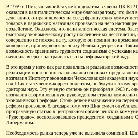
В 1959 г. Шик, являвшийся уже кандидатом в члены ЦК КПЧ
оказался в капиталистическом мире благодаря тому, что был 
делегацию, отправившуюся на съезд французских коммунист
товаров в париж­ских магазинах произвело на него настоящее
воздействие. Оказалось, что капиталистическая система, благ
быстрому экономическому росту послевоенных десятилетий, 
совершенно не похожа на ту, которую он помнил по временам
молодости, пришедшейся на эпоху Великой депрессии. Таким
возможность сравнивать трудности социализма с успехами к
начинала всерьез настраивать его на реформаторский лад.
В это время у него как раз появились и реальные возможност
реализации постепенно складывавшихся новых представлений
возглавил Институт экономики Чехословацкой академии наук
год Шик стал членом-корреспондентом, не будучи к этому вр
доктором наук. Эту ученую степень он приобрел в 1963 г., о
возглавив сформированную руководством страны комиссию 
экономической реформе. Столь резкое выдвижение на передн
реформ произошло благодаря тому, что Шик сумел опубликов
программную статью в центральном органе чешских коммунис
«Руде право», воспользовавшись прецедентом, созданным в 
Либерманом.
Необходимость рынка теперь уже не вызывала сомнений. Ши