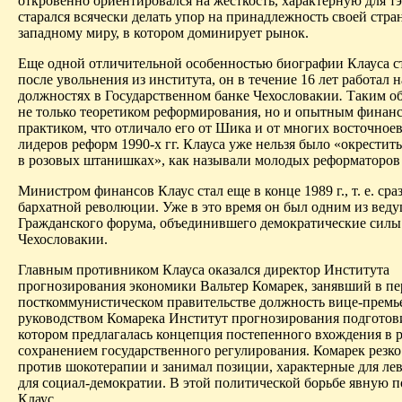
откровенно ориентировался на жесткость, характерную для тэ
старался всячески делать упор на принадлежность своей стра
западному миру, в котором доминирует рынок.
Еще одной отличительной особенностью биографии Клауса ст
после увольнения из института, он в течение 16 лет работал 
должностях в Государственном банке Чехословакии
.
Таким об
не только теоретиком реформирования, но и опытным финан
практиком, что отличало его от Шика и от многих восточное
лидеров реформ 1990-х гг. Клауса уже нельзя было «окрестит
в розовых штанишках», как называли молодых реформаторов 
Министром финансов Клаус стал еще в конце 1989 г., т. е. сра
бархатной революции. Уже в это время он был одним из веду
Граждан­ского форума, объединившего демократические силы
Чехословакии.
Главным противником Клауса оказался директор Института
прогнозирования экономики Вальтер Комарек, занявший в п
посткоммунистическом правительстве должность вице-премь
руководством Комарека Институт прогнозирования подготови
котором предлагалась концепция постепенного вхождения в 
сохранением государственного регулирования. Комарек резко
против шокотерапии и занимал позиции, характерные для лев
для социал-демократии. В этой политической борьбе явную 
Клаус.