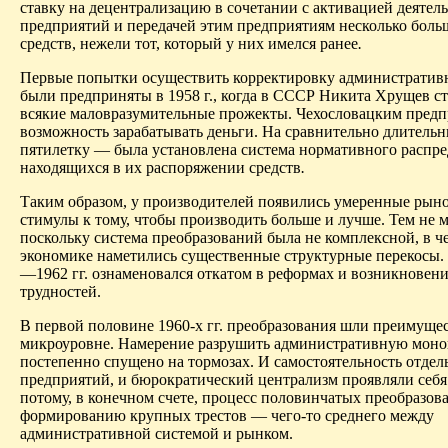
ставку на децентрализацию в сочетании с активацией деятел
предприятий и передачей этим предприятиям несколько боль
средств, нежели тот, который у них имелся ранее
.
Первые попытки осуществить корректировку административ
были предприняты в 1958 г., когда в СССР Никита Хрущев с
всякие маловразумительные прожекты. Чехословацким предп
возможность зарабатывать деньги. На сравнительно длитель
пятилетку — была установлена система нормативного распр
находящихся в их распоряжении средств
.
Таким образом, у производителей появились умеренные рын
стимулы к тому, чтобы производить больше и лучше. Тем не м
поскольку система преобразований была не комплексной, в ч
экономике наметились существенные структурные перекосы.
—1962 гг. ознаменовался откатом в реформах и возникновен
трудностей.
В первой половине 1960-х гг. преобразования шли преимуще
микроуровне. Намерение разрушить административную мон
постепенно спущено на тормозах. И самостоятельность отде
предприятий, и бюрократический централизм проявляли себя 
потому, в конечном счете, процесс половинчатых преобразов
формированию крупных трестов — чего-то среднего между
административной системой и рынком.