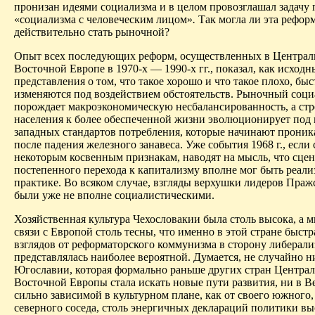
пронизан идеями социализма и в целом провозглашал задачу 
«социализма с человеческим лицом»
.
Так могла ли эта рефор
действительно стать рыночной?
Опыт всех последующих реформ, осуществленных в Централ
Восточной Европе в 1970-х — 1990-х гг., показал, как исходн
представления о том, что такое хорошо и что такое плохо, быс
изменяются под воздействием обстоятельств. Рыночный соц
порождает макроэкономическую несбалансированность, а ст
населения к более обеспеченной жизни эволюционирует под
западных стандартов потребления, которые начинают проника
после падения железного занавеса. Уже события 1968 г., если 
некоторым косвенным признакам, наводят на мысль, что сце
постепенного перехода к капитализму вполне мог быть реал
практике. Во всяком случае, взгляды верхушки лидеров Праж
были уже не вполне социалистическими.
Хозяйственная культура Чехословакии была столь высока, а 
связи с Европой столь тесны, что именно в этой стране быст
взглядов от реформаторского коммунизма в сторону либерали
представлялась наиболее вероятной. Думается, не случайно н
Югославии, которая формально раньше других стран Центра
Восточной Европы стала искать новые пути развития, ни в В
сильно зависимой в культурном плане, как от своего южного, 
северного соседа, столь энергичных деклараций политики в