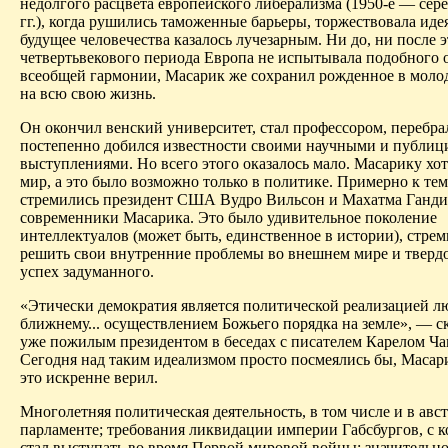
недолгого расцвета европейского либерализма (1950-е — сер
гг.), когда рушились таможенные барьеры, торжествовала иде
будущее человечества казалось лучезарным. Ни до, ни после э
четвертьвекового периода Европа не испытывала подобного
всеобщей гармонии, Масарик же сохранил рожденное в моло
на всю свою жизнь.
Он окончил венский университет, стал профессором, перебрал
постепенно добился известности своими научными и публи
выступлениями. Но всего этого оказалось мало. Масарику хот
мир, а это было возможно только в политике. Примерно к те
стремились президент США Вудро Вильсон и Махатма Ганд
современники Масарика. Это было удивительное поколение
интеллектуалов (может быть, единственное в истории), стре
решить свои внутренние проблемы во внешнем мире и тверд
успех задуманного.
«Этически демократия является политической реализацией л
ближнему... осуществлением Божьего порядка на земле», — с
уже пожилым президентом в беседах с писателем Карелом Ча
Сегодня над таким идеализмом просто посмеялись бы, Масари
это искренне верил.
Многолетняя политическая деятельность, в том числе и в авс
парламенте; требования ликвидации империи Габсбургов, с 
стал выступать во время Первой мировой войны; значительно