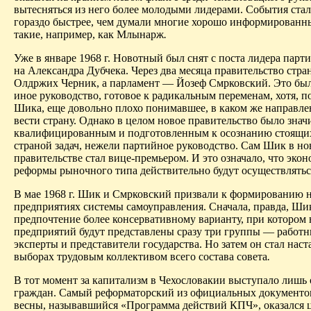
вытесняться из него более молодыми лидерами. События стал
гораздо быстрее, чем думали многие хорошо информированн
такие, например, как Млынарж
.
Уже в январе 1968 г. Новотный был снят с поста лидера парт
на Александра Дубчека. Через два месяца правительство стра
Олдржих Черник, а парламент — Йозеф Смрковский. Это бы
иное руководство, готовое к радикальным переменам, хотя, 
Шика, еще довольно плохо понимавшее, в каком же направле
вести страну. Однако в целом новое правительство было знач
квалифицированным и подготовленным к осознанию стоящи
страной задач, нежели партийное руководство. Сам Шик в н
правительстве стал вице-премьером. И это означало, что эко
реформы рыночного типа действительно будут осуществлятьс
В мае 1968 г. Шик и Смрковский призвали к формированию 
предприятиях системы самоуправления. Сначала, правда, Ши
предпочтение более консервативному варианту, при котором 
предприятий будут представлены сразу три группы — работ
эксперты и представители государства. Но затем он стал наст
выборах трудовым коллективом всего состава совета
.
В тот момент за капитализм в Чехословакии выступало лишь 
граждан. Самый реформаторский из официальных документо
весны, называвшийся «Программа действий КПЧ», оказался 