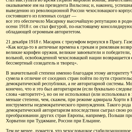
оказываемое им на президента Вильсона; и, наконец, успешна
выведению из революционной России чехословацкого корпус
состоявшего из пленных солдат —
все это обеспечило Масарику высочайшую репутацию в родно
осени 1918 г. он стал фигурой, по-настоящему консолидирую
обладающей огромным авторитетом.
21 декабря 1918 г. Масарик с триумфом вернулся в Прагу. Газ
«Как когда-то в античные времена к грекам и римлянам возв
великие корифеи оружия, великие завоеватели и победители, 
вольной, освобожденной чехословацкой нации возвращается 
бессмертный созидатель и творец».
В значительной степени именно благодаря этому авторитету 
сумела в отличие от соседних стран пойти по пути строитель
демократиче­ской республики, а не авторитарной системы. Мо
конечно, что и это был авторитаризм (если буквально следов
слова «авторитет»), но он не использовал (или использовал в
меньше степени, чем, скажем, при режиме адмирала Хорти в 
инструменты недемократического принуждения. Такого рода
демократический авторитаризм впоследствии сыграл свою ро
преобразовании других стран Европы, например, Польши при
Хорватии при Туджмане, России при Ельцине.
Тем не менее, думается, что чехословацкое стабилизационное 