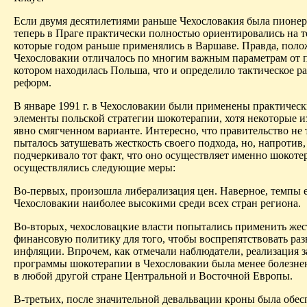
Если двумя десятилетиями раньше Чехословакия была пионер
теперь в Праге практически полностью ориентировались на т
которые годом раньше применялись в Варшаве. Правда, пол
Чехословакии отличалось по многим важным параметрам от 
котором находилась Польша, что и определило тактическое р
реформ.
В январе 1991 г. в Чехословакии были применены практическ
элементы польской стратегии шокотерапии, хотя некоторые и
явно смягченном варианте. Интересно, что правительство не 
пыталось затушевать жесткость своего подхода, но, напротив,
подчеркивало тот факт, что оно осуществляет именно шокоте
осуществлялись следующие меры:
Во-первых, произошла либерализация цен. Наверное, темпы 
Чехо­словакии наиболее высокими среди всех стран региона.
Во-вторых, чехословацкие власти попытались применить же
финансовую политику для того, чтобы воспрепятствовать ра
инфляции. Впрочем, как отмечали наблюдатели, реализация 
программы шокотерапии в Чехословакии была менее болезне
в любой другой стране Центральной и Восточной Европы.
В-третьих, после значительной девальвации кроны была обес