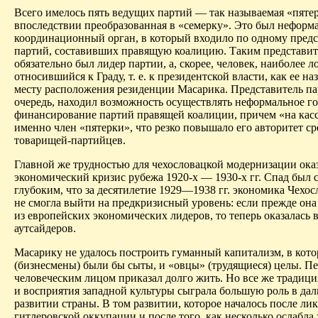
Всего имелось пять ведущих партий — так называемая «пятер
впоследствии преобразованная в «семерку». Это был нефор
координационный орган, в который входило по одному предс
партий, составивших правящую коалицию. Таким представит
обязательно был лидер партии, а, скорее, человек, наиболее л
относившийся к Граду, т. е. к президентской власти, как ее н
месту расположения резиденции Масарика. Представитель па
очередь, находил возможность осуществлять неформальное г
финансирование партий правящей коалиции, причем «на касс
именно член «пятерки», что резко повышало его авторитет ср
товарищей-партийцев.
Главной же трудностью для чехословацкой модернизации ока
экономический кризис рубежа 1920-х — 1930-х гг. Спад был 
глубоким, что за десятилетие 1929—1938 гг. экономика Чехос
не смогла выйти на предкризисный уровень: если прежде он
из европейских экономических лидеров, то теперь оказалась 
аутсайдеров.
Масарику не удалось построить гуманный капитализм, в кот
(бизнесмены) были бы сыты, и «овцы» (трудящиеся) целы. П
человеческим лицом приказал долго жить. Но все же традиц
и восприятия западной культуры сыграла большую роль в да
развитии страны. В том развитии, которое началось после ли
гитлеровской оккупации и после того, как несколько ослабла 