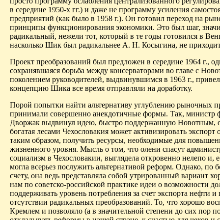
просто программу ослабления централизованного регулирова
в середине 1950-х гг.) и даже не программу усиления самосто
предприятий (как было в 1958 г.). Он готовил переход на ры
принципы функционирования экономики. Это был шаг, значи
радикальный, нежели тот, который в те годы готовился в Вен
насколько Шик был радикальнее А. Н. Косыгина, не приходит
Проект преобразований был предложен в середине 1964 г., од
сохранявшаяся борьба между консерваторами во главе с Нов
поколением руководителей, выдвинувшимся в 1963 г., привела
концепцию Шика все время отправляли на доработку.
Порой попытки найти альтернативу углублению рыночных п
принимали совершенно анекдотичные формы. Так, министр ф
Дворжак выдвинул идею, быстро поддержанную Новотным, о
богатая лесами Чехословакия может активизировать экспорт о
таким образом, получить ресурсы, необходимые для повышен
жизненного уровня. Мысль о том, что олени спасут админис
социализм в Чехословакии, выглядела откровенно нелепо и, е
могла всерьез послужить альтернативой реформ. Однако, по 
счету, она ведь представляла собой утрированный вариант х
нам по советско-российской практике идеи о возможности до
поддерживать уровень потребления за счет экспорта нефти и 
отсутствии радикальных преобразований. То, что хорошо во
Кремлем и позволяло (а в значительной степени до сих пор по
откладывать реформы в нашей стране, к счастью для чехов и с