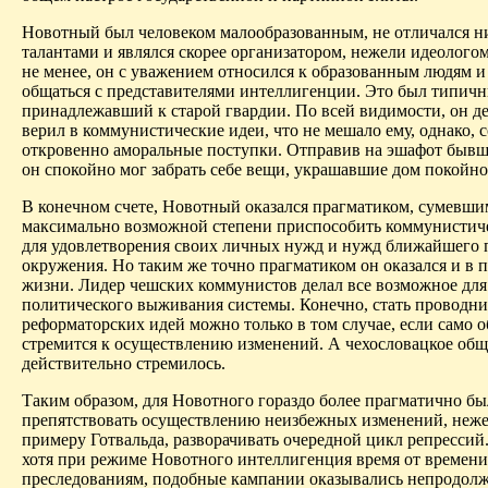
Новотный был человеком малообразованным, не отличался 
талантами и являлся скорее организатором, нежели идеолого
не менее, он с уважением относился к образованным людям 
общаться с представителями интеллигенции. Это был типичн
принадлежавший к старой гвардии. По всей видимости, он д
верил в коммунистические идеи, что не мешало ему, однако, 
откровенно аморальные поступки. Отправив на эшафот бывш
он спокойно мог забрать себе вещи, украшавшие дом покойно
В конечном счете, Новотный оказался прагматиком, сумевши
максимально возможной степени приспособить коммунистич
для удовлетворения своих личных нужд и нужд ближайшего 
окружения. Но таким же точно прагматиком он оказался и в 
жизни. Лидер чешских коммунистов делал все возможное для
политического выживания системы. Конечно, стать проводн
реформаторских идей можно только в том случае, если само 
стремится к осуществлению изменений. А чехословацкое общ
действительно стремилось.
Таким образом, для Новотного гораздо более прагматично бы
препятствовать осуществлению неизбежных изменений, неже
примеру Готвальда, разворачивать очередной цикл репрессий
хотя при режиме Новотного интеллигенция время от времени
преследованиям, подобные кампании оказывались непродол