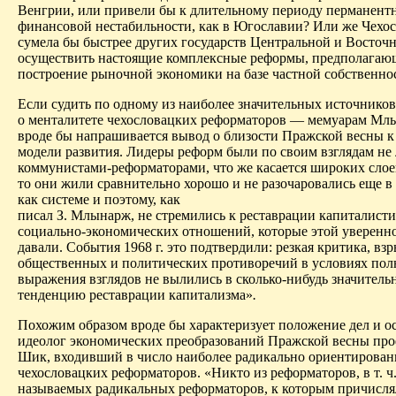
Венгрии, или привели бы к длительному периоду перманент
финансовой нестабильности, как в Югославии? Или же Чехо
сумела бы быстрее других государств Центральной и Восточ
осуществить настоящие комплексные реформы, предполагаю
построение рыночной экономики на базе частной собственно
Если судить по одному из наиболее значительных источник
о менталитете чехословацких реформаторов — мемуарам Млы
вроде бы напрашивается вывод о близости Пражской весны к
модели развития. Лидеры реформ были по своим взглядам не 
коммунистами-реформаторами, что же касается широких слое
то они жили сравнительно хорошо и не разочаровались еще в
как системе и поэтому, как
писал З. Млынарж, не стремились к реставрации капиталист
социально-экономических отношений, которые этой уверенн
давали. События 1968 г. это подтвердили: резкая критика, вз
общественных и политических противоречий в условиях пол
выражения взглядов не вылились в сколько-нибудь значител
тенденцию реставрации капитализма»
.
Похожим образом вроде бы характеризует положение дел и о
идеолог экономических преобразований Пражской весны про
Шик, входивший в число наиболее радикально ориентирова
чехословацких реформаторов. «Никто из реформаторов, в т. ч.
называемых радикальных реформаторов, к которым причислял