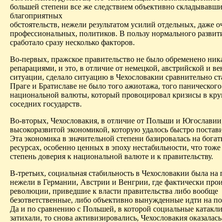
большей степени все же следствием объективно складывавш
благоприятных
обстоятельств, нежели результатом усилий отдельных, даже о
профессиональных, политиков. В пользу нормального развит
сработало сразу несколько факторов.
Во-первых, пражское правительство не было обременено ни
репарациями, и это, в отличие от немецкой, австрийской и ве
ситуации, сделало ситуацию в Чехословакии сравнительно ст
Праге и Братиславе не было того ажиотажа, того панического
национальной валюты, который провоцировал кризисы в кру
соседних государств.
Во-вторых, Чехословакия, в отличие от Польши и Югославии
высокоразвитой экономикой, которую удалось быстро постави
Эта экономика в значительной степени базировалась на бог
ресурсах, особенно ценных в эпоху нестабильности, что тож
степень доверия к национальной валюте и к правительству.
В-третьих, социальная стабильность в Чехословакии была на
нежели в Германии, Австрии и Венгрии, где фактически про
революции, приведшие к власти правительства либо вообще
безответственные, либо объективно вынужденные идти на по
Да и по сравнению с Польшей, в которой социальные катакл
затихали, то снова активизировались, Чехословакия оказалас