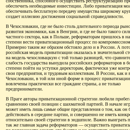
собственника, способного осуществить реструктуризацию пр
обеспечить необходимые инвестиции. Либо приватизация мо
обеспечивать бесплатную передачу имущества широкому круг
создает иллюзию достижения социальной справедливости.
В Чехословакии, где не было столь длительного периода рын
развития экономики, как в Венгрии, и где не было такого сил
частного сектора, как в Польше, реформаторам пришлось в 
степени вести приватизационный процесс по компромиссном
Примерно таким же образом обстояло дело и в России. А пот
российская модель приватизации оказалась в значительной с
на модель чехословацкую с той только разницей, что сравнит
слабость государства вынудила российских реформаторов в 
степени пойти на уступки директорам, фактически уже кон
свои предприятия, и трудовым коллективам. В России, как и 
Чехословакии, в той или иной форме в процесс приватизаци
вовлечены практически все граждане страны, а не только
предприниматели.
В Праге авторы приватизационной стратегии любили прибег
сравнению своей позиции с шахматной партией. В начале иг
может иметь лишь самые общие представления о том, как он 
действовать в середине партии, и совершенно не иметь конк
относительно своей стратегии в эндшпиле. Важно выиграть 
так же главная задача реформаторов — осуществить привати