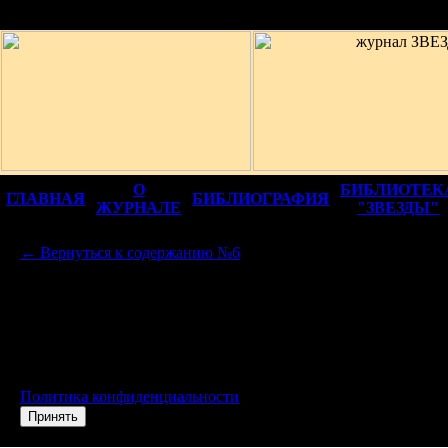
12+
О
БИБЛИОТЕК
ГЛАВНАЯ
БИБЛИОГРАФИЯ
ЖУРНАЛЕ
"ЗВЕЗДЫ"
← Вернуться к содержанию №6
© 2006-2026, ЗАО «Журнал „Звезда”». Все права защищен
Использование материалов без разрешения редакции "Зве
Свидетельство о регистрации средства массовой информации
Роскомнадзора ПИ № ФС77-45485 от 22 июня 2011 г.
Для улучшения работы сайта мы используем cookie для сбор
помощью Яндекс.Метрики. Эти данные используются только д
идентифицировать вас. Продолжая пользоваться сайтом, вы со
Политика конфиденциальности
.
Принять