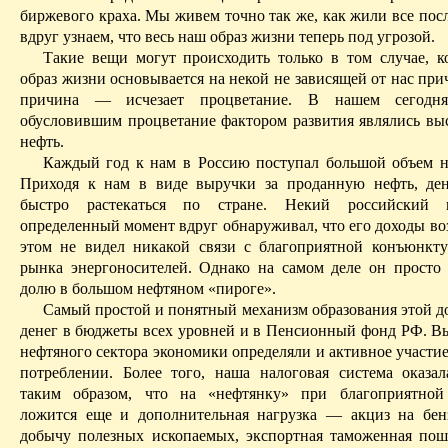
биржевого краха. Мы живем точно так же, как жили все пос
вдруг узнаем, что весь наш образ жизни теперь под угрозой.
Такие вещи могут происходить только в том случае, ко
образ жизни основывается на некой не зависящей от нас при
причина — исчезает процветание. В нашем сегодня
обусловившим процветание фактором развития являлись вы
нефть.
Каждый год к нам в Россию поступал большой объем н
Приходя к нам в виде выручки за проданную нефть, де
быстро растекаться по стране. Некий российский 
определенный момент вдруг обнаруживал, что его доходы во
этом не видел никакой связи с благоприятной конъюнкт
рынка энергоносителей. Однако на самом деле он просто
долю в большом нефтяном «пироге».
Самый простой и понятный механизм образования этой д
денег в бюджеты всех уровней и в Пенсионный фонд РФ. В
нефтяного сектора экономики определяли и активное участие
потреблении. Более того, наша налоговая система оказал
таким образом, что на «нефтянку» при благоприятной
ложится еще и дополнительная нагрузка — акциз на бен
добычу полезных ископаемых, экспортная таможенная по