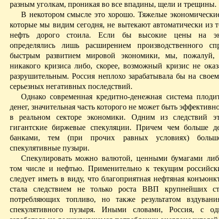
разным уголкам, проникая во все впадины, щели и трещины.
В некотором смысле это хорошо. Тяжелые экономические
которые мы видим сегодня, не вытекают автоматически из т
нефть дорого стоила. Если бы высокие цены на эн
определялись лишь расширением производственного спр
быстрым развитием мировой экономики, мы, пожалуй,
никакого кризиса либо, скорее, возможный кризис не оказ
разрушительным. Россия неплохо зарабатывала бы на своем 
серьезных негативных последствий.
Однако современная кредитно-денежная система плоди
денег, значительная часть которого не может быть эффективн
в реальном секторе экономики. Одним из следствий эт
гигантские биржевые спекуляции. Причем чем больше де
банками, тем (при прочих равных условиях) больш
спекулятивные пузыри.
Спекулировать можно валютой, ценными бумагами либ
том числе и нефтью. Применительно к текущим российс
следует иметь в виду, что благоприятная нефтяная конъюнкт
стала следствием не только роста ВВП крупнейших ст
потребляющих топливо, но также результатом вздувани
спекулятивного пузыря. Иными словами, Россия, с од