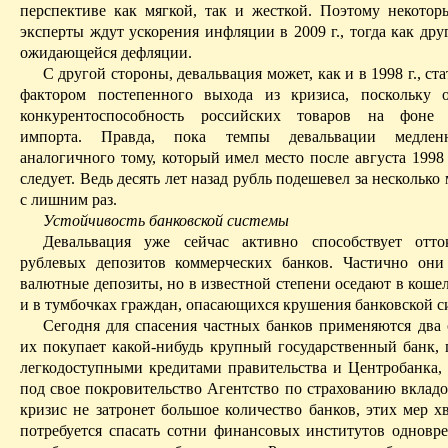
перспективе как мягкой, так и жесткой. Поэтому некотор
эксперты ждут ускорения инфляции в 2009 г., тогда как дру
ожидающейся дефляции.
С другой стороны, девальвация может, как и в 1998 г., с
фактором постепенного выхода из кризиса, поскольку 
конкурентоспособность российских товаров на фоне
импорта. Правда, пока темпы девальвации медленн
аналогичного тому, который имел место после августа 1998 
следует. Ведь десять лет назад рубль подешевел
за
несколько
с лишним раз.
Устойчивость банковской системы
Девальвация уже сейчас активно способствует отто
р
ублевых депозитов коммерческих банков. Частично они
валютные депозиты, но в известной степени оседают в кошел
и в тумбочках граждан, опасающихся крушения банковской с
Сегодня для спасения частных банков применяются два 
их покупает какой-нибудь крупный государственный банк,
легкодоступными кредитами правительства и Центробанка, 
под свое покровительство Агентство по страхованию вкладо
кризис не затронет большое количество банков, этих мер х
потребуется спасать сотни финансовых институтов одновр