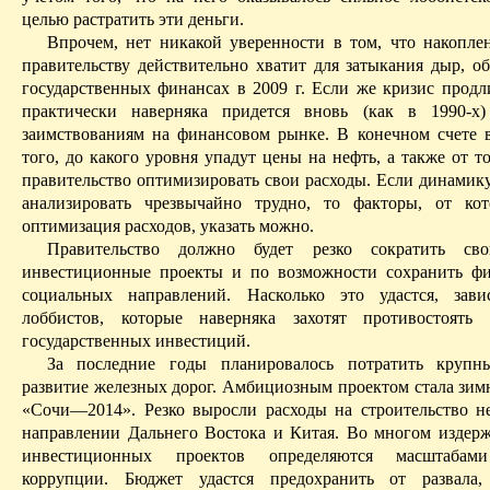
целью растратить эти деньги.
Впрочем, нет никакой уверенности в том, что накопле
правительству действительно хватит для затыкания дыр, о
государственных финансах в 2009 г. Если же кризис продли
практически наверняка придется вновь (как в 1990-х)
заимствованиям на финансовом рынке. В конечном
счете
в
того, до какого уровня упадут цены на нефть, а также от т
правительство оптимизировать свои расходы. Если динамику
анализировать чрезвычайно трудно, то факторы, от ко
оптимизация расходов, указать можно.
Правительство должно будет резко сократить св
инвестиционные проекты и по возможности сохранить ф
социальных направлений. Насколько это удастся, зав
лоббистов, которые наверняка захотят противостоять 
государственных инвестиций.
За последние годы планировалось потратить круп
развитие железных дорог.
Амбициозным
проектом стала зим
«Сочи—2014». Резко выросли расходы на строительство н
направлении Дальнего Востока и Китая. Во многом издер
инвестиционных проектов определяются масштабами
коррупции. Бюджет удастся предохранить от развала,