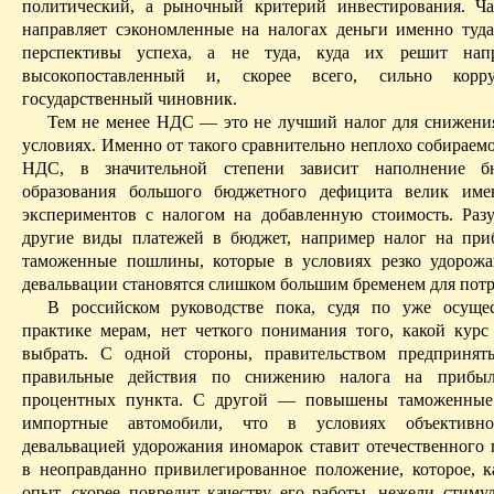
политический, а рыночный критерий инвестирования. Ч
направляет сэкономленные на налогах деньги именно туда
перспективы успеха, а не туда, куда их решит нап
высокопоставленный и, скорее всего, сильно корр
государственный чиновник.
Тем не
менее
НДС — это не лучший налог для снижени
условиях. Именно от такого сравнительно неплохо собираемо
НДС, в значительной степени зависит наполнение б
образования большого бюджетного дефицита велик име
экспериментов с налогом на добавленную стоимость. Раз
другие виды платежей в бюджет, например налог на при
таможенные пошлины, которые в условиях резко удорож
девальвации становятся слишком большим бременем для потр
В российском руководстве пока, судя по уже осуще
практике мерам, нет четкого понимания того, какой курс 
выбрать. С одной стороны, правительством предпринят
правильные действия по снижению налога на прибы
процентных пункта.
С другой — повышены таможенные
импортные автомобили, что в условиях объективно
девальвацией удорожания иномарок ставит отечественного 
в неоправданно привилегированное положение, которое, к
опыт, скорее повредит качеству его работы, нежели стиму