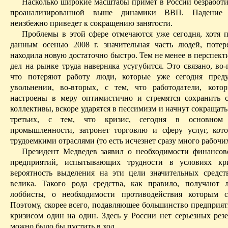
Насколько широкие масштабы примет в России безработиц
проанализированной выше динамики ВВП. Падение п
неизбежно приведет к сокращению занятости.
Проблемы в этой сфере отмечаются уже сегодня, хотя
данным осенью 2008 г. значительная часть людей, потер
находила новую достаточно быстро. Тем не
менее
в перспект
дел на рынке труда наверняка усугубится.
Это связано, во-
что потеряют работу люди, которые уже сегодня пред
увольнении, во-вторых, с тем, что работодатели, кот
настроены в меру оптимистично и стремятся сохранить 
коллективы, вскоре ударятся в пессимизм и начнут сокращать 
третьих, с тем, что кризис, сегодня в основно
промышленности, затронет торговлю и сферу услуг, кот
трудоемкими отраслями (то есть исчезнет сразу много рабочих
Президент Медведев заявил о необходимости финансо
предприятий, испытывающих трудности в условиях кри
вероятность выделения на эти цели значительных средс
велика. Такого рода средства, как правило, получают
лоббисты, о необходимости противодействия которым с
Поэтому, скорее всего, подавляющее большинство предприят
кризисом один на один. Здесь у России нет серьезных резе
можно было бы пустить в ход.