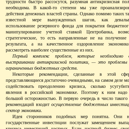
трудности быстро рассосутся, разумная антикризисная по
необходима. В какой-то степени мы уже проанализиро
действия денежных властей страны. Однако помимо таких т
известной мере
вынужденных шагов, как девальв
использование резервного фонда для покрытия бюджетно
манипулирование учетной ставкой Центробанка, во
стратегические, то есть направленные не на получение
результата, а на качественное оздоровление экономик
рассмотреть наиболее существенные из них.
Первый комплекс проблем, которые необходимо 
выстраивании антикризисной политики, — это проблемы 
ограниченных бюджетных средств.
Некоторые рекомендации, сделанные в этой сф
представляющиеся достаточно очевидными, на самом деле мо
содействовать преодолению кризиса, сколько усугубит
явления в российской экономике. Поэтому к ним надо 
большой осторожностью. В первую очередь в число такого
рекомендаций входит
осуществление бюджетных инвестиц
сектор экономики
.
Идея сторонников подобных мер понятна. Они на
государственные инвестиции послужат замещением выпа
кризиса инвестиций частных. Если частный бизнес сво