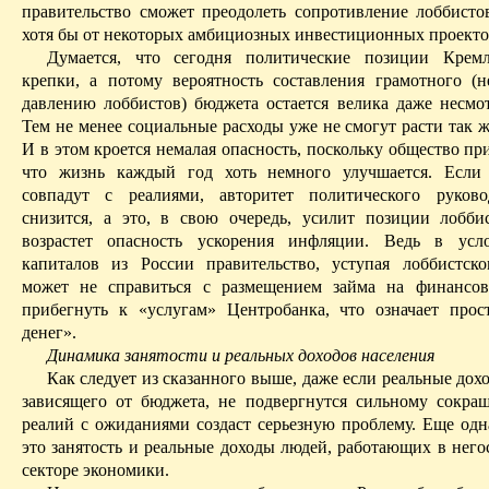
правительство сможет преодолеть сопротивление лоббистов
хотя бы от некоторых
амбициозных
инвестиционных проекто
Думается, что сегодня политические позиции Кремл
крепки, а потому вероятность составления грамотного (н
давлению лоббистов) бюджета остается велика
даже
несмот
Тем не
менее
социальные расходы уже не смогут расти так ж
И в этом кроется немалая опасность, поскольку общество пр
что жизнь каждый год хоть немного улучшается. Если
совпадут с реалиями, авторитет политического руково
снизится, а это, в свою очередь, усилит позиции лобби
возрастет опасность ускорения инфляции. Ведь в усло
капиталов из России правительство, уступая лоббистск
может не справиться с размещением займа на финансо
прибегнуть к «услугам» Центробанка, что означает прос
денег».
Динамика занятости и реальных доходов населения
Как следует из сказанного выше, даже если реальные дох
зависящего от бюджета, не подвергнутся сильному сокра
реалий с ожиданиями создаст серьезную проблему. Еще од
это занятость и реальные доходы людей, работающих в него
секторе экономики.