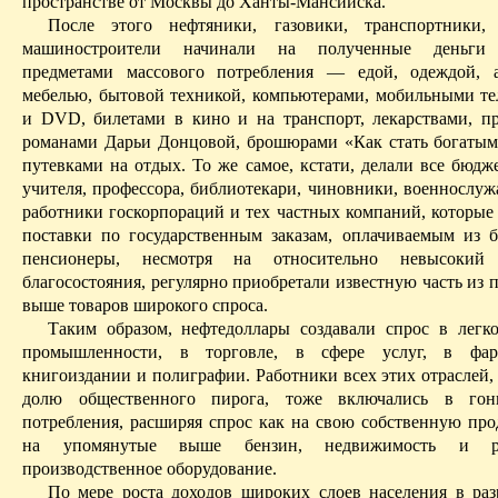
пространстве от Москвы до Ханты-Мансийска.
После этого нефтяники, газовики, транспортники,
машиностроители начинали на полученные деньги о
предметами массового потребления — едой, одеждой, а
мебелью, бытовой техникой, компьютерами, мобильными т
и DVD, билетами в кино и на транспорт, лекарствами, пр
романами Дарьи
Донцовой
, брошюрами «Как стать богатым 
путевками на отдых.
То же самое, кстати, делали все бюдж
учителя, профессора, библиотекари, чиновники, военнослуж
работники
госкорпораций
и тех частных компаний, которые
поставки по государственным заказам, оплачиваемым из 
пенсионеры, несмотря на относительно невысокий
благосостояния, регулярно приобретали известную часть из
выше товаров широкого спроса.
Таким образом, нефтедоллары создавали спрос в лег
промышленности, в торговле, в сфере услуг, в фар
книгоиздании и полиграфии. Работники всех этих отраслей,
долю общественного пирога, тоже включались в гон
потребления, расширяя
спрос
как на свою собственную про
на упомянутые выше бензин, недвижимость и р
производственное оборудование.
По мере роста доходов широких слоев населения в раз