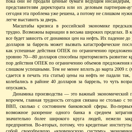
пока они не продали ценные бумаги ведущим
инсайдерам
,
представителям директората или их деловым партнерам-ау
сегодня эта проблема уже решена, а потому не слишком нуж
легче выставить за дверь.
Масштабы кризиса в российской экономике предсказы
трудно. Возможны вариации в весьма широких пределах. В
все будет зависеть от динамики цен на нефть. Их падение д
долларов за баррель может вызвать катастрофические после
как успешные действия ОПЕК по ограничению предложени
уровню 70—80 долларов способны притормозить развитие кр
пор действия ОПЕК по ограничению объемов предложения 
слишком успешными. Тем не
менее
вплоть до марта 2009 г. (
сдается в печать эта статья) цены на нефть не падали так,
колебались в районе 40 долларов за баррель, то чуть возра
опускаясь.­
Динамика производства — это важный экономический по
впрочем, главная трудность сегодня связана не столько с те
ВВП, сколько с состоянием банковской сферы. Во-первых
возможное разорение одного банка в среднем затрагив
значительно более широкого круга людей, нежели зак
предприятия. Во-вторых, потому, что кредитные институты
собой своеобразную «кровеносную систему» экономики