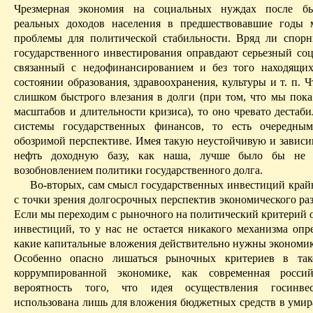
Чрезмерная экономия на социальных нуждах после бы
реальных доходов населения в предшествовавшие годы 
проблемы для политиче­ской стабильности.
Вряд ли спорн
государственного инвестирования оправдают серьезный со
связанный с недофинансированием и без того находящи
состоянии образования, здравоохранения, культуры и т. п. Ч
слишком быстрого влезания в долги (при том, что мы пока
масштабов и длительности кризиса), то оно чревато дестаб
системы государственных финансов, то есть очередны
обозримой
перспективе.
Имея такую неустойчивую и зависи
нефть доходную базу, как наша, лучше было бы не 
возобновлением политики государственного долга.
Во-вторых, сам смысл государственных инвестиций край
с точки зрения долгосрочных перспектив экономического ра
Если мы переходим с рыночного на политический критерий 
инвестиций, то у нас не остается никакого механизма опре
какие капитальные вложения действительно нужны экономике
Особенно опасно лишаться рыночных критериев в так
коррумпированной экономике, как
современная
россий
вероятность того, что идея осуществления
госинве
использована лишь для вложения бюджетных средств в уми