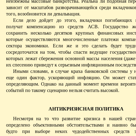
неизбежны массовые банкротства. Реальна ли подобная пер
зависит от масштабов разворачивающейся среди вкладчико
того, возобновится ли девальвация.
Если дело дойдет до этого, вкладчики погибающих 
получат компенсацию из средств АСВ. Государство же
сохранить несколько десятков крупных финансовых инст
которые осуществляются многочисленные платежи компа
сектора экономики. Если же и это сделать будет труд
сосредоточатся на том, чтобы спасти ведущие государстве
которых лежат сбережения основной массы населения (даж
их
спесению
приведут к серьезным инфляционным последств
Иными словами, в случае краха банковской системы у н
еще один фактор, ускоряющий инфляцию. Он может стат
определяющим. Однако на данный момент времени вероятн
событий по такому сценарию нельзя считать высокой.
АНТИКРИЗИСНАЯ ПОЛИТИКА
Несмотря на
то
что развитие кризиса в нашей стра
определено объективными обстоятельствами и наивно б
будто при выборе неких чудодейственных средств э