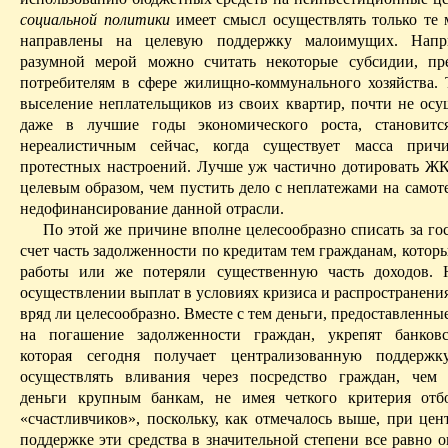
социальной политики
имеет смысл осуществлять только те 
направлены на целевую поддержку
малоимущих
. Напр
разумной мерой можно считать некоторые субсидии, пр
потребителям в сфере жилищно-коммунального хозяйства. 
выселение неплательщиков из своих квартир, почти не осу
даже в лучшие годы экономического роста, становитс
нереалистичным сейчас, когда существует масса прич
протестных настроений. Лучше уж частично дотировать Ж
целевым образом, чем пустить дело с неплатежами на самот
недофинансирование данной отрасли.
По этой же причине вполне целесообразно списать за го
счет часть задолженности по кредитам тем гражданам, которы
работы или же потеряли существенную часть доходов. 
осуществлении выплат в условиях кризиса и распространени
вряд ли целесообразно. Вместе с тем деньги, предоставленны
на погашение задолженности граждан, укрепят банковс
которая сегодня получает централизованную поддерж
осуществлять вливания через посредство граждан, чем 
деньги крупным банкам, не имея четкого критерия отб
«счастливчиков», поскольку, как отмечалось выше, при цен
поддержке эти средства в значительной степени все равно 