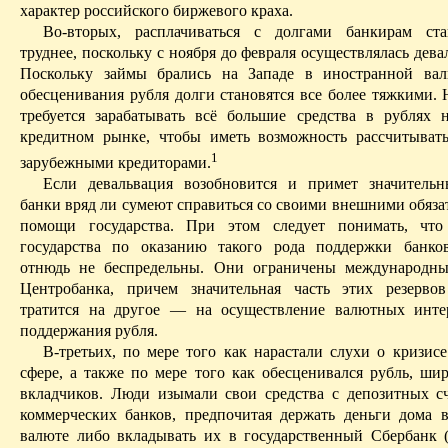
характер российского биржевого краха.
Во-вторых, расплачиваться с долгами банкирам ста
труднее, поскольку с ноября до февраля осуществлялась дева
Поскольку займы брались на Западе в иностранной вал
обесценивания рубля долги становятся все более тяжкими.
требуется зарабатывать всё большие средства в рублях 
кредитном рынке, чтобы иметь возможность рассчитыват
1
зарубежными кредиторами.
Если девальвация возобновится и примет значительн
банки вряд ли сумеют справиться со своими внешними обяза
помощи государства. При этом следует понимать, что
государства по оказанию такого рода поддержки банко
отнюдь не беспредельны.
Они ограничены международны
Центробанка, причем значительная часть этих резерво
тратится на другое — на осуществление валютных инте
поддержания рубля.
В-третьих, по мере того как нарастали слухи о кризисе
сфере, а
также
по мере того как обесценивался рубль, шир
вкладчиков. Люди изымали свои средства с депозитных с
коммерческих банков, предпочитая держать деньги дома 
валюте либо вкладывать их в государственный Сбербанк (