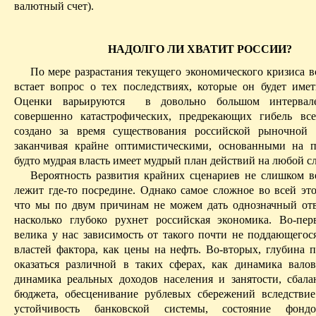
валютный счет).
НАДОЛГО ЛИ ХВАТИТ РОССИИ?
По мере разрастания текущего экономического кризиса в
встает вопрос о тех последствиях, которые он будет имет
Оценки варьируются
в довольно большом интервал
совершенно катастрофиче­ских, предрекающих гибель вс
создано за время существования российской рыночной
заканчивая крайне оптимистическими, основанными на п
будто мудрая власть имеет мудрый план действий на любой с
Вероятность развития крайних сценариев не слишком в
лежит где-то посредине. Однако самое сложное во всей это
что мы по двум причинам не можем дать однозначный отв
насколько глубоко рухнет российская экономика. Во-пе
велика у нас зависимость от такого почти не
поддающегос
властей фактора, как цены на нефть.
Во-вторых, глубина 
оказаться различной в таких сферах, как динамика валов
динамика реальных доходов населения и занятости, сбала
бюджета, обесценивание рублевых сбережений вследствие
устойчивость банковской системы, состояние фонд