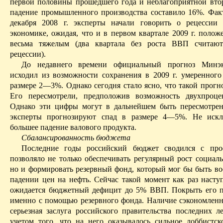
первой половины прошедшего года и неблагоприятной втор
падение промышленного производства составило 16%. Фак
декабря 2008 г. эксперты начали говорить о рецессии
экономике, ожидая, что и в первом квартале 2009 г. полож
весьма тяжелым (два квартала без роста ВВП считают
рецессии).
До недавнего времени официальный прогноз Минэк
исходил из возможности сохранения в 2009 г. умеренног
размере 2—3%. Однако сегодня стало ясно, что такой прогн
Его пересмотрели, предположив возможность двухпроце
Однако эти цифры могут в дальнейшем быть пересмотре
эксперты прогнозируют спад в размере 4—5%. Не иск
большее падение валового продукта.
Сбалансированность бюджета
Последние годы российский бюджет сводился с
про
позволяло не только обеспечивать регулярный рост социаль
но и формировать резервный фонд, который мог бы быть во
падении цен на нефть. Сейчас такой момент как раз наступ
ожидается бюджетный дефицит до 5% ВВП. Покрыть его п
именно с помощью резервного фонда. Наличие сэкономлен
серьезная заслуга российского правительства последних ле
учетом того, что на него оказывалось сильное лоббистск