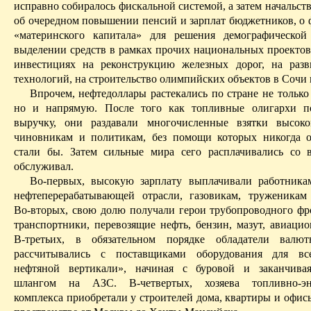
исправно собиралось фискальной системой, а затем начальст
об очередном повышении пенсий и зарплат бюджетников, о
«материнского капитала» для решения демографической
выделении средств в рамках прочих национальных проектов
инвестициях на реконструкцию железных дорог, на раз
технологий, на строительство олимпийских объектов в Сочи и
Впрочем, нефтедоллары растекались по стране не только
но и напрямую. После того как топливные олигархи п
выручку, они раздавали многочисленные взятки высоко
чиновникам и политикам, без помощи которых никогда 
стали бы. Затем сильные мира сего расплачивались со 
обслуживал.
Во-первых, высокую зарплату выплачивали работника
нефтеперерабатывающей отрасли, газовикам, труженика
Во-вторых, свою долю получали герои трубопроводного фр
транспортники, перевозящие нефть, бензин, мазут, авиацио
В-третьих, в обязательном порядке обладатели валю
рассчитывались с поставщиками оборудования для вс
нефтяной вертикали», начиная с буровой и заканчива
шлангом на АЗС. В-четвертых, хозяева топливно-эне
комплекса приобретали у строителей дома, квартиры и офис