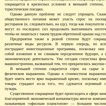
сокращается в кризисных условиях в меньшей степени,
туристические поездки.
Однако данную проблему не следует упрощать. Скаже
общественного питания может упасть спрос на посещ
ресторанов ­(и, следовательно, на еду), тогда как покупател
могут из послед­них сил продолжать выплачивать ипоте
чтобы не лишиться с таким трудом обретенной крыши над го
Предприятия также в разной степени будут сокращ
различные виды ресурсов. В первую очередь, по все
пострадают инвестиционные программы, поскольку они 
собой вложение в не слишком определенное будущее, а
экономическую деятельность. Уже сегодня статистика фик
машиностроении, вызванный тем, что прекратились закупки 
В меньшей степени сократится спрос на сырье и
физическом выражении. Однако в стоимостном выражени
будет иметь место ярко выраженный кризис, поскольку им
товары страдают из-за того, что сдувается огромный 
пузырь.
Существенное сокращение будет происходить в сфере зан
благоприятной экономической конъюнктуры многие компани
называемым «офисным планктоном» — большим числом 