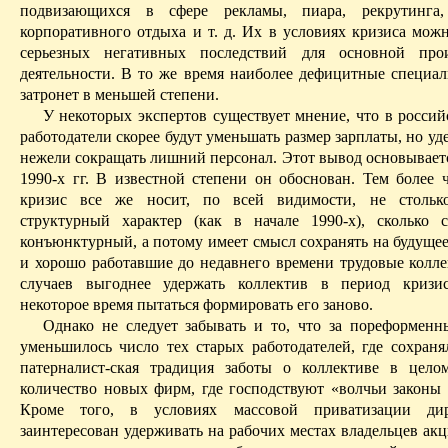
подвизающихся в сфере рекламы,
пиара
,
рекрутинга
,
корпоративного отдыха и т. д. Их в условиях кризиса можн
серьезных негативных последствий для основной прои
деятельности.
В то же время наиболее дефицитные специал
затронет в меньшей степени.
У некоторых экспертов существует мнение, что в россий
работодатели скорее будут уменьшать размер зарплаты, но уд
нежели сокращать лишний персонал. Этот вывод основываетс
1990-х гг. В известной степени он обоснован. Тем более
кризис все же носит, по всей видимости, не столь
структурный
характер (как в начале 1990-х), сколько 
конъюнктурный, а потому имеет смысл сохранять на будуще
и хорошо работавшие до недавнего времени трудовые колле
случаев выгоднее удержать коллектив в период кризис
некоторое время пытаться формировать его заново.
Однако не следует забывать и то, что за пореформенн
уменьшилось число тех старых работодателей, где сохранял
патерналист­-ская
традиция заботы о коллективе в целом
количество новых фирм, где господствуют «волчьи законы 
Кроме того, в условиях массовой приватизации ди
заинтересован удерживать на рабочих местах владельцев акц