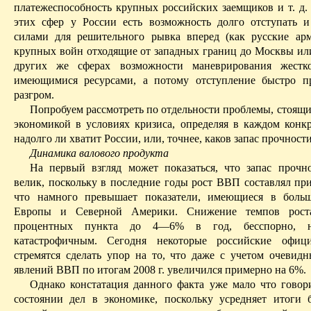
платежеспособность крупных российских заемщиков и т. д. 
этих сфер у России есть возможность долго отступать и
силами для решительного рывка вперед (как русские
арм
крупных войн отходящие от западных границ до Москвы или
других же сферах возможности маневрирования жестк
имеющимися ресурсами, а потому отступление быстро п
разгром.
Попробуем рассмотреть по отдельности проблемы, стоящи
экономикой в условиях кризиса, определяя в каждом конкр
надолго ли хватит России, или, точнее, каков запас прочности
Динамика валового продукта
На первый взгляд может показаться, что запас прочн
велик, поскольку в последние годы рост ВВП составлял п
что намного превышает показатели, имеющиеся в больш
Европы и Северной Америки. Снижение темпов рост
процентных пункта до 4—6%­ в год, бесспорно,
катастрофичным. Сегодня некоторые
российские офиц
стремятся сделать упор на то, что даже с учетом очевид
явлений ВВП по итогам 2008 г. увеличился примерно на 6%.­
Однако констатация данного факта уже
мало
что говор
состоянии дел в экономике, поскольку усредняет итоги 