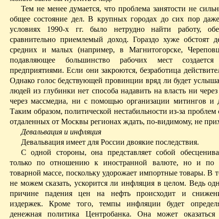
Тем не
менее
думается, что проблема занятости не силь
общее состояние дел. В крупных городах до сих пор даж
условиях 1990-х гг. было нетрудно найти работу, об
сравнительно приемлемый доход. Гораздо хуже обстоят д
средних и малых (например, в Магнитогорске, Череповц
подавляющее большинство рабочих мест создает
предприятиями. Если они закроются, безработица действите
Однако голос бедствующей провинции вряд ли будет услыша
людей из глубинки нет способа надавить на власть ни через
через
массмедиа
, ни с помощью организации митингов и 
Таким образом, политической нестабильности из-за проблем 
отдаленных от Москвы регионах ждать, по-видимому, не при
Девальвация и инфляция
Девальвация имеет для России двоякие последствия.
С одной стороны, она представляет собой обесценив
только по отношению к иностранной валюте, но и по
товарной массе, поскольку удорожает импортные товары. В 
не можем сказать, ускорится ли инфляция в целом. Ведь од
причине падения цен на нефть происходит и снижен
издержек. Кроме того, темпы инфляции будет определя
денежная политика Центробанка. Она может оказаться