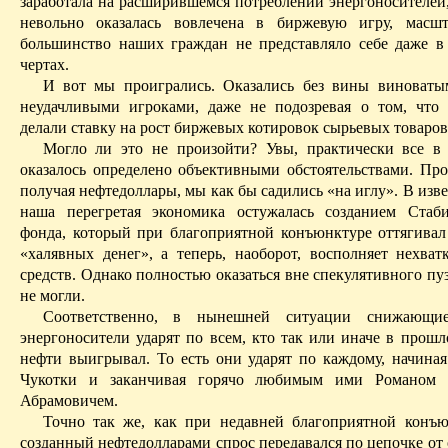
заработала на расширившемся потреблении энергоносителей,
невольно оказалась вовлечена в биржевую игру, масшт
большинство наших граждан не представляло себе даже 
чертах.
И вот мы проигрались. Оказались без вины виноваты
неудачливыми игроками, даже не подозревая о том, что 
делали ставку на рост биржевых котировок сырьевых товаров
Могло ли это не произойти? Увы, практически все в
оказалось определено объективными обстоятельствами. Про
получая нефтедоллары, мы как бы садились «на иглу». В изв
наша перегретая экономика остужалась созданием Стаб
фонда, который при благоприятной конъюнктуре оттягивал 
«
халявных
денег», а теперь, наоборот, восполняет нехва
средств. Однако полностью оказаться вне спекулятивного п
не могли.
Соответственно, в нынешней ситуации снижающи
энергоносители ударят по всем, кто так или иначе в прошл
нефти выигрывал. То есть они ударят по каждому, начиная
Чукотки и заканчивая горячо любимым ими Романом 
Абрамовичем.
Точно так же, как при
недавней благоприятной
конъю
созданный нефтедолларами спрос передавался по цепочке от