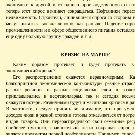
экономики к другой и от одного производственного секто
теперь этот спрос начинает сокращаться. Нефтяники перес
недвижимость. Строители, лишившиеся спроса со стороны н
могут питаться так же хорошо, как раньше. Падение спр
промышленности и в сфере общественного питания оставляет
еще одну большую группу граждан и т. д.­
КРИЗИС НА МАРШЕ
Каким образом
протекает
и будет протекать в 
экономический кризис?
Его распространение окажется неравномерным. К
благоприятной экономической конъюнктуры разные отрас
разные регионы и разные социальные слои в разли
прикладывались к нефтедолларам, так и сегодня
весьм
окажутся потери. Различными будут и масштабы кризиса в ра
В частности, следует принять во внимание, что при уме
доходов люди в разной степени готовы отказываться от потр
видов товаров. Они перераспределяют свои семейные рес
наиболее
нужного
, сравнительно легко сокращая спрос 
является предметом первой необходимости. Например, спрос