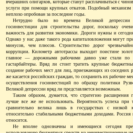
вчерашних олигархов, которые станут расплачиваться с чино
услуги при помощи крупных откатов. Подобный механизм 
неплохо опробован за последние годы.
Нетрудно было во времена Великой депрессии и
госинвестиции
для строительства дорог, поскольку очев
важность для развития экономики. Дороги нужны и сегодн
Однако у нас даже такого рода капиталовложения могут пр
минусов, чем плюсов. Строительство дорог чрезвычайн
коррупции. Километр автотрассы выходит поистине золо
главное — дорожными рабочими давно уже стали по 
гастарбайтеры
. Вряд ли стоит тратить крупные бюджетны
создание рабочих мест для лиц, приезжающих из соседних р
же касается российских граждан, то сохранить их рабочие м
осуществления
госинвестиций
по образцу политики Рузве
Великой депрессии вряд ли представляется возможным.
Таким образом, думается, что стратегию расширения
лучше все же не использовать. Вероятность успеха при 
сравнительно велика лишь в государствах с низкой 
относительно стабильными бюджетными доходами. Россия 
относится.
Не вполне однозначны и имеющиеся сегодня пре
использованию бюджетных средств на
неинвестиционные
це