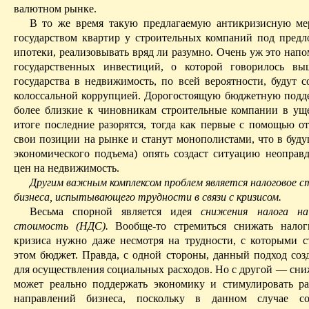
валютном рынке.
В то же время такую предлагаемую антикризисную ме
государством квартир у строительных компаний под предл
ипотеки, реализовывать вряд ли разумно. Очень уж это нап
государственных инвестиций, о которой говорилось вы
государства в недвижимость, по всей вероятности, будут с
колоссальной коррупцией. Дорогостоящую бюджетную подд
более близкие к чиновникам строительные компании в ущ
итоге последние разорятся,
тогда
как первые с помощью от
свои позиции на рынке и станут монополистами, что в буду
экономического подъема) опять создаст ситуацию неоправд
цен на недвижимость.
Другим важным комплексом проблем является налоговое с
бизнеса, испытывающего трудности в связи с кризисом.
Весьма спорной является идея
снижения налога на
стоимость (НДС).
Вообще-то стремиться снижать налог
кризиса нужно
даже
несмотря на трудности, с которыми с
этом бюджет. Правда, с одной стороны, данный подход соз
для осуществления социальных расходов. Но с другой — сни
может реально поддержать экономику и стимулировать р
направлений бизнеса, поскольку в данном случае со