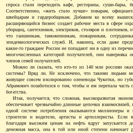
спроса стали переходить кафе, рестораны, суши-бары, б
Соответственно, «жить стало лучше» поварам, официант
швейцарам и гардеробщикам. Добавим ко всему вышеска
расширяющийся бизнес создает рабочие места в сфере охр
уборщиц, сантехников, электриков, столяров и плотников, 
что
гаишникам, таможенникам, пожарникам, сотрудника
эпидемиологических служб. И, наконец, если даже пред
какие-то граждане России не попадают ни в одну из переч
многочисленных категорий получателей, они наверняка о
членов семей получателей.
Можно ли сказать, что кто-то из 140
млн
россиян оказ
системы? Вряд ли. Не исключено, что такими людьми м
живущие совсем изолированно оленеводы Чукотки, но губ
Абрамович позаботился о том, чтобы и им перепала часть 
богатства.
Итак, получается, что сложная, высокоразвитая эконо
обеспечивает чрезвычайно длинные цепочки взаимосвязей, 
одной системе потребления оказываются миллионеры и 
строители и водители, артисты и артиллеристы. Если 
благодаря высоким ценам на нефть вдруг запускается д
денежная масса, она в той или иной степени начинает р