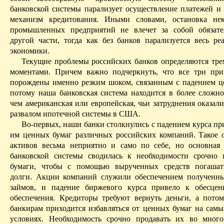
банковской системы парализует осуществление платежей и 
механизм кредитования. Иными словами, остановка нек
промышленных предприятий не влечет за собой обязате
другой части, тогда как без банков парализуется весь ре
экономики.
Текущие проблемы российских банков определяются тр
моментами. Причем важно подчеркнуть, что все три пр
порождены именно резким шоком, связанным с падением це
потому наша банковская система находится в более сложн
чем американская или европейская, чьи затруднения оказал
развалом ипотечной системы в США.
Во-первых, наши банки столкнулись с падением курса п
им ценных бумаг различных российских компаний. Такое 
активов весьма неприятно и само по себе, но основная
банковской системы сводилась к необходимости срочно 
бумаги, чтобы с помощью вырученных средств погашат
долги. Акции компаний служили обеспечением полученн
займов, и падение биржевого курса привело к обесцен
обеспечения. Кредиторы требуют вернуть деньги, а пото
банкирам приходится избавляться от ценных бумаг на сам
условиях. Необходимость срочно продавать их во мног