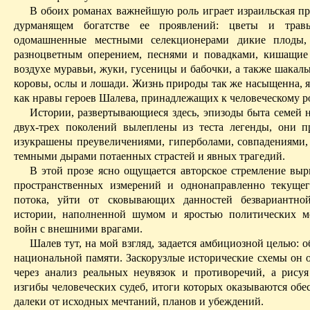
В обоих романах важнейшую роль играет израильская пр
дурманящем богатстве ее проявлений: цветы и трав
одомашненные местными селекционерами дикие плоды
разноцветным оперением, песнями и повадками, кишащие
воздухе муравьи, жуки, гусеницы и бабочки, а также шакалы
коровы, ослы и лошади.
Жизнь природы так же насыщенна, яр
как нравы героев
Шалева
, принадлежащих к человеческому р
Истории, развертывающиеся здесь, эпизоды быта семей 
двух-трех поколений вылеплены из теста легенды, они 
изукрашены преувеличениями, гиперболами, совпадениями, 
темными дырами потаенных страстей и явных трагедий.
В этой прозе ясно ощущается авторское стремление вырв
пространственных измерений и
однонаправленно
текущег
потока, уйти от сковывающих данностей безвариантной
истории, наполненной шумом и яростью политических м
войн с внешними врагами.
Шалев
тут, на мой взгляд, задается амбициозной целью: 
национальной памяти. Заскорузлые исторические схемы он о
через анализ реальных неувязок и противоречий,
а
рисуя
изгибы человеческих судеб, итоги которых оказываются
обе
далеки от исходных мечтаний, планов и убеждений.