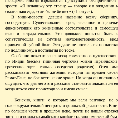
пальцами, иногда взрываются приступами беспричинной
ярости. «Я ненавижу эту страну, — говорю я в ожидании
свалил навсегда, если бы не бизнес» («Палтус»).
В мини-повести,
давшей
название всему сборнику
господствует. Существование героя, явленное в цепочке
фиксирующих его жизненные обстоятельства и самоощущ
вяло и «
страдательно
». Это длящаяся попытка быть 
сопутствующая ей смутная неудовлетворенность, вр
привычной зубной боли.
Это даже не ностальгия по настоя
по подлинному, а ностальгия по тоске.
Особенно показателен эпизод совместного путешествия 
по Индии (весьма типичная черточка жизни израильско
гротескно здесь только соседство родителя). Отец им
рассказывать местным жителям истории из времен свое
Рамат-Гане
, не бог весть какие яркие. Но когда он внезапно 
ощущает, что для него эти рассказы становятся знаками леге
когда что-то еще происходило и имело смысл.
...Конечно, книги, о которых мы вели разговор, не 
голово­кружительной пестроты израильской реальности. В н
по большей части в прошлом веке, почти не нашли отраже
зигзаги израильско-арабского конфликта, экономический бум 