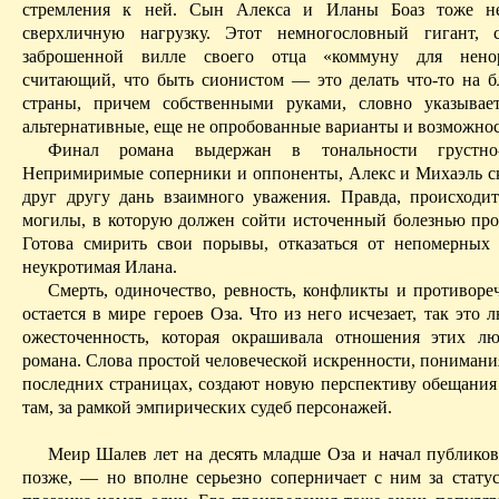
стремления к ней. Сын Алекса и
Иланы
Боаз
тоже не
сверхличную
нагрузку. Этот немногословный гигант, 
заброшенной вилле своего отца «коммуну для нено
считающий, что быть сионистом — это делать что-то на б
страны, причем собственными руками, словно указывае
альтернативные, еще не опробованные варианты и возможнос
Финал романа выдержан в тональности грустно-
Непримиримые соперники и оппоненты, Алекс и Михаэль с
друг другу дань взаимного уважения. Правда, происходи
могилы, в которую должен сойти источенный болезнью пр
Готова
смирить свои порывы, отказаться от непомерных 
неукротимая
Илана
.
Смерть, одиночество, ревность, конфликты и противоре
остается в мире героев
Оза
. Что из него исчезает, так это 
ожесточенность, которая окрашивала отношения этих л
романа. Слова простой человеческой искренности, понимани
последних страницах, создают новую перспективу обещани
там, за рамкой эмпирических судеб персонажей.
Меир
Ш
алев лет на десять младше
Оза
и начал публиков
позже, — но вполне серьезно соперничает с ним за статус