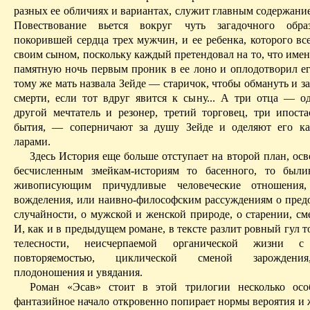
разных ее обличиях и вариантах, служит главным содержани
Повествование вьется вокруг чуть загадочного обр
покорившей сердца трех мужчин, и ее ребенка, которого вс
своим сыном, поскольку каждый претендовал на то, что име
памятную ночь первым проник в ее лоно и оплодотворил ег
тому же мать назвала
Зейде
— старичок, чтобы обмануть и за
смерти, если тот вдруг явится к сыну... А три отца — о
другой мечтатель и резонер, третий торговец, три ипоста
бытия, — соперничают за душу
Зейде
и оделяют его к
ларами.
Здесь История еще больше отступает на второй план, ос
бесчисленным змейкам-историям то басенного, то были
живописующим причудливые человеческие отношения
вожделения, или наивно-философским рассуждениям о пред
случайности, о мужской и женской природе, о старении, сме
И, как и в предыдущем романе, в тексте разлит ровный гул
телесности, неисчерпаемой органической жизни 
повторяемостью, циклической сменой зарождения
плодоношения и увядания.
Роман «
Эсав
» стоит в этой трилогии несколько осо
фантазийное начало откровенно попирает нормы вероятия и