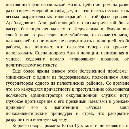
постоянный фон израильской жизни. Действие романа разве
раз во время «первой
интифады
», и в тексте есть несколько 
весьма выразительных иллюстраций к этой фазе кроваво
Араб-садовник Али, работающий в психиатрической боль
лагере беженцев неподалеку от Иерусалима и, будучи во
своей воли в расследование убийства, оказывается ме
наковальней: он не может не сотрудничать с полицией, что
работы, но понимает, что
оказался теперь на крючке
использовать. Сцена допроса Али в полиции, написанная в
манере, содержит немало «говорящих» нюансов, о
политическому контексту.
Еще более ярким знаком этой болезненной проблемы 
мини-сюжет с одним из подозреваемых, полковником
Ало
губернатором одного из палестинских районов. Со времене
что его кажущаяся причастность к преступлению объясняется
должность администратора оккупационной службы всту
глубокое противоречие с его прежними идеалами и убежден
приводит его к импотенции. Отсюда — вовле
психоаналитические процедуры и страх, что раскрыти
разрушит его военную карьеру.
Короче говоря, романы
Батьи
Гур
, хоть и не являются 