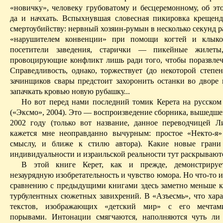
«новичку», человеку грубоватому и бесцеремонному, об это
да и
начхать
. Вспыхнувшая словесная пикировка крещен
смертоубийству: нервный хозяин-румын
в
несколько
секунд
р
«нарушителем конвенции» при помощи когтей и клык
посетители заведения, старички — пикейные жилеты,
провоцирующие конфликт лишь ради того, чтобы поразвлеч
Справедливость, однако, торжествует (до некоторой степен
зачинщиков
свары
предстоит захоронить останки во дворе 
запачкать кровью новую рубашку...­
Но вот перед нами последний томик
Керета
на русском
(«
Эксмо
», 2004). Это — воспроизведение сборника, вышедше
2002 году (только вот название, данное переводчицей
Л
кажется мне не­оправданно вычурным: простое «
Некто-я
»
смыслу, и ближе к стилю автора). Какие новые грани 
индивидуальности и израильской реальности тут раскрывают
В этой книге
Керет
, как и прежде, демонстрирует
незаурядную изобретательность и чувство юмора. Но что-то 
сравнению с предыдущими книгами здесь заметно меньше кр
турбулентных сюжетных
завихрений.
В «
Азъесмь
», что хар
текстов, изображающих «детский мир» с его мечтами
порывами.
Интонации смягчаются,
наполняются
чуть ли 