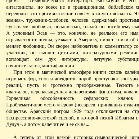
время — символического Литератора. Рассказчик и его
антагонисты, но вовсе не в традиционном, библейском 
переводит это противостояние совсем в иную плоскость. Я
земная», труженик-хлебопек, человек, одержимый просты
чувствами: любовью, ненавистью, тоской по погибшему сы
А условный
Эсав
— это, конечно, не реальное его им
отрывается от почвы, уезжает в Америку, пишет книги об и
меняет любовниц.
Он
скорее наблюдатель и комментатор со
участник, он сыплет цитатами, литературными реминис
воплощает сам дух литературы, летучую субстанц
сочинительства, мистификации.
При этом в магической атмосфере книги сквозь калей
игру метафор, снов и анекдотов порой проступают контуры
реалий, пусть и гротескно преображенные. Теснота и
кварталов, перенасыщенная испарениями фанатизма, коварст
Горделивая обособленность
сефардских
кланов Ие
Проблематичное место «
геров
» (
неевреев
, принявших иудаиз
обществе. Арабский погром 1929 года откликается на ст
экспрессивно-жестокой сценой, в которой некий Ибрагим н
Дудуч
», а потом калечит ее и ее сына...
А теперь от этой вязкой историко-символической иг