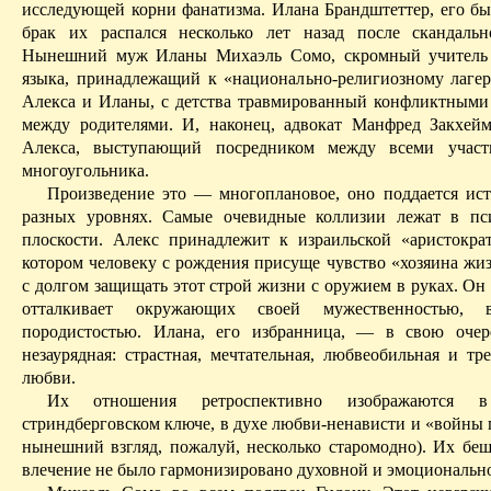
исследующей корни фанатизма.
Илана
Брандштеттер
, его б
брак их
распался несколько лет назад после скандальн
Нынешний муж
Иланы
Михаэль
Сомо
, скромный учитель
языка, принадлежащий к «национально-религиозному лаге
Алекса и
Иланы
, с детства травмированный конфликтным
между родителями. И, наконец, адвокат Манфред
Закхей
Алекса, выступающий посредником между всеми участ
многоугольника.
Произведение это — многоплановое, оно поддается ис
разных уровнях. Самые очевидные коллизии лежат в пс
плоскости. Алекс принадлежит к израильской «аристократ
котором человеку с рождения присуще чувство «хозяина жи
с долгом защищать этот строй жизни с оружием в руках. Он
отталкивает окружающих своей мужественностью, в
породистостью.
Илана
, его избранница, — в свою очер
незаурядная: страстная, мечтательная, любве­обильная и тр
любви.
Их отношения ретроспективно изображаются
стриндберговском
ключе, в духе любви-ненависти и «войны 
нынешний взгляд, пожалуй, несколько старомодно). Их беш
влечение не было гармонизировано духовной и эмоциональн