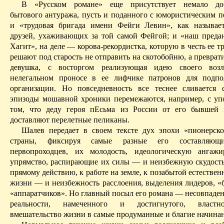
В «Русском романе» еще присутствует немало доб
бытового антуража, пусть и поданного с юмористическим п
и «трудовая бригада имени
Фейги
Левин», как называет
друзей, ухаживающих за той самой
Фейгой
; и «наш пред
Хагит
», на деле — корова-рекордистка, которую в честь ее т
решают под старость не отправить на скотобойню, а преврати
девушка, с восторгом реализующая идею своего воз
нелегальном проносе в ее лифчике патронов для
подпо
организации. Но повседневность все теснее сливается 
эпизоды
мошавной
хроники перемежаются, например, с у
том, что деду героя
пЕсьма
из России от его бывшей 
доставляют перелетные пеликаны.
Шалев
передает в своем тексте дух эпохи «пионерско
страны, фиксируя самые разные его составляющи
первопроходцев, их молодость, идеологическую ангажи
упрямство, распирающие их силы — и неизбежную скудость
прямому действию, к работе на земле, к позабытой естествен
жизни — и неизбежность расслоения, выделения лидеров, «
«аппаратчиков». Но главный посыл его романа — несовпаден
реальности, намеченного и достигнутого, властно
вмешательство жизни в самые продуманные и благие начина