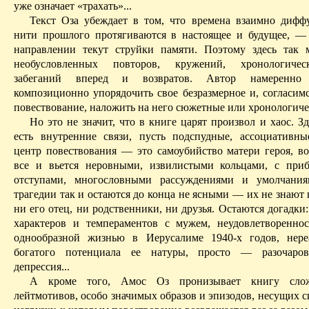
уже означает «
трахать
»...
Текст
Оза
убеждает в том, что времена взаимно дифф
нити прошлого протягиваются в настоящее и будущее, —
направлении текут струйки памяти. Поэтому здесь так
необусловленных повторов, кружений, хронологичес
забеганий
вперед и возвратов. Автор намеренно о
композиционно упорядочить свое
безразмерное
и, согласимс
повествование, наложить на него сюжетные или хронологиче
Но это не значит, что в книге царят произвол и хаос. Зд
есть внутренние связи, пусть подспудные, ассоциативн
центр повествования — это самоубийство матери героя, во
все и вьется неровными, извилистыми кольцами, с при
отступами, многословными рассуждениями и умолчани
трагедии так и остаются до конца не ясными — их не знают 
ни его отец, ни родственники, ни друзья. Остаются догадки
характеров и темпераментов с мужем, неудовлетворенно
однообразной жизнью в Иерусалиме 1940-х годов, нере
богатого потенциала ее натуры, просто — разочаров
депрессия...
А кроме того,
Амос
Оз
пронизывает книгу сло
лейтмотивов, особо значимых образов и эпизодов, несущих 