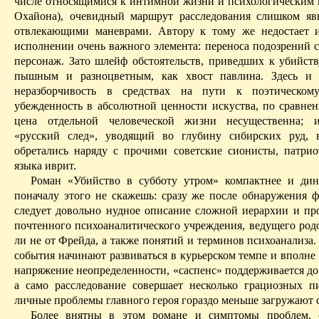
числе относящимися к интимной жизни и психологическим
Охайона
), очевидный маршрут расследования слишком яв
отвлекающими маневрами. Автору к тому же недостает 
исполнении очень важного элемента: переноса подозрений 
персонаж. Зато шлейф обстоятельств, приведших к убийству
пышным и разноцветным, как хвост павлина. Здесь 
неразборчивость в средствах на пути к поэтическо
убежденность в абсолютной ценности
искуства
, по сравне
цена отдельной человеческой жизни несущественна; 
«русский след», уводящий
во
глубину сибирских руд, 
обретались наряду с прочими советские сионисты, патри
языка иврит.
Роман «Убийство в субботу утром» компактнее и дин
поначалу этого не скажешь: сразу же после обнаружения ф
следует довольно нудное описание сложной иерархии и пр
почтенного психоаналитического учреждения, ведущего род
ли не от Фрейда, а также понятий и терминов психоанализа
события начинают развиваться в курьерском темпе и вполне 
напряжение не­определенности, «
саспенс
» поддерживается до
а само расследование совершает несколько грациозных п
личные проблемы главного героя гораздо меньше загружают 
Более внятны в этом романе и симптомы проблем, 