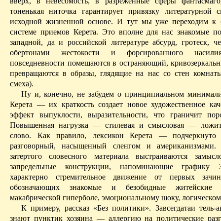
вверх, в невесомость, в разреженные сферы фантасмаг
тоненькая ниточка гарантирует привязку литературной 
исходной жизненной
основе. И тут мы уже переходим к 
системе приемов
Керета
. Это вполне для нас знакомые п
западной, да и российской литературе абсурд, гротеск, 
обертонами жестокости и форсированного насили
повседневности помещаются в
остраняющий
,
кривозеркаль
превращаются в образы, глядящие на нас со стен комнат
смеха).
Ну и, конечно, не забудем о принципиальном минимали
Керета
— их краткость создает новое художественное кач
эффект выпуклости, выразительности, что граничит по
Повышенная нагрузка — стилевая и смысловая — ложит
слово. Как правило, лексикон
Керета
— подчеркнуто у
разговорный, насыщенный сленгом и американизмами.
затертого словесного материала выстраиваются замысл
запредельные конструкции, напоминающие графику
характерно стремительное движение от первых зачи
обозначающих знакомые и безобидные житейские 
макабрической
гиперболе, эмоциональному шоку, логическом
К примеру, рассказ «Без политики». Завсегдатаи
тель-а
знают пунктик хозяина — аллергию на политические раз