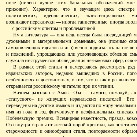
поле (ничего лучше этих банальных обозначений мне
приходит). Характерно, что в звучащем здесь спектре
политических, идеологических, экзистенциальных м
возникают переклички — иногда таинственные, иногда впол
— с российским опытом и проблематикой.
Ну а литература — она ведь всегда была посредницей 
духовными и материальными доменами, она (помимо сво
самодовлеющих идеалов и игр) вечно подвизалась на почве 
и пояснений, упрощающих или усложняющих обменов смы
служила инструментом обследования незнакомых сфер, освое
В рамках этой статьи я намереваюсь рассмотреть ряд
израильских авторов, недавно вышедших в России, пог
особенностях и достоинствах, о том, что и как в реальност
открывается российскому читателю при их чтении.
Начнем разговор с
Амоса
Оза
— самого, пожалуй, авт
«статусного» из живущих израильских писателей. Его 
переведены на десятки языков и издаются по миру немалыми
имя из года в год фигурирует в неофициальных списках 
Нобелевскую премию. Всемирная известность, правда, вовсе
Оза
внутри страны от жест­кой порой критики, как эстетичес
старомодности и однообразии стиля, повторяемости образов