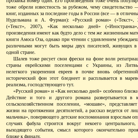
прозаика номер один. Его произведения тоже очень популяр
тоже обрели известность за рубежом, чему свидетельство —
книг, изданных за последние годы в России (все — в отличны
Нудельмана
и А. Фурман): «Русский роман» («Текст», 2
(«Текст», 2007), «Как несколько дней» («Иностранка»
произведения имеют как будто дело с тем же жизненным мат
книги
Амоса
Оза
, однако при чтении с удивлением убеждаеш
различными могут быть миры двух писателей, живущих в
одной стране.
Шалев
тоже рисует свои фрески на фоне волн репатриац
страны еврейскими поселенцами с Украины, из Лит
нелегкого укоренения евреев в почве вновь обретенно
исторический фон этот бледнеет и расплывается в марев
реализма, господствующего тут.
«Русский роман» и «Как несколько дней» особенно
близк
Действие и того и другого романа развертывается в к
сельскохозяйственном поселении, «
мошаве
», представляе
жизни на протяжении десятилетий, а рассказ ведется от ли
мальчика», поверяющего детские воспоминания взрослым оп
случаях фабула строится вокруг некоего центрального
выходящего события, смысл которого окончательно про
ближе к финалу.