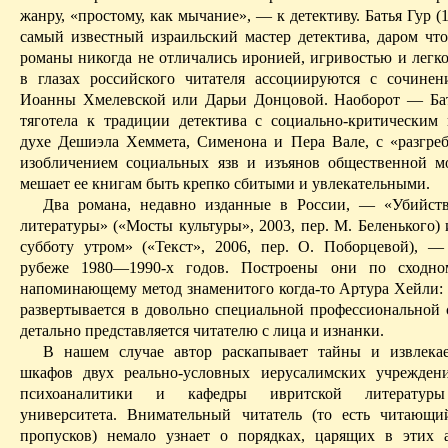
жанру, «простому, как мычание», — к детективу.
Батья
Гур
(
самый известный израильский мастер детектива, даром что
романы никогда не отличались иронией, игривостью и легко
в глазах российского читателя ассоциируются с сочинен
Иоанны Хмелевской или Дарьи
Донцовой
. Наоборот —
Ба
тяготела к традиции детектива с социально-критическим 
духе
Дешиэла
Хеммета
, Сименона и Пера Вале, с «разгреб
изобличением социальных язв и изъянов общественной м
мешает ее книгам быть крепко сбитыми и увлекательными.
Два романа, недавно изданные в России, — «Убийств
литературы» («Мосты культуры», 2003, пер. М. Беленького)
субботу утром» («Текст», 2006, пер. О.
Поборцевой
), —
рубеже 1980—1990-х годов. Построены они по сходно
напоминающему метод знаменитого когда-то Артура
Хейли
:
развертывается в довольно
специальной профессиональной
с
детально представляется читателю с лица и изнанки.
В нашем случае автор
раскапывает тайны
и извлекае
шкафов двух реально-условных иерусалимских учрежден
психоаналитики и кафедры
ивритской
литературы
университета. Внимательный читатель (то есть читающи
пропусков) немало узнает о порядках, царящих в этих 