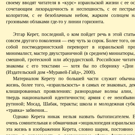
своему вводят читателя в «курс» израильской жизни с ее о
сочетающим лихорадочность и неспешность, с ее пестр
колоритом, с ее безоблачным небом, жарким солнцем н
грозовыми облаками где-то у линии горизонта.
Этгар
Керет
, последний, о ком пойдет речь в этой стат
совсем другого поколения — ему чуть за сорок. Более того, о
собой постмодернистский переворот в израильской пр
минималист, мастер двухстраничной (в среднем) миниатюры,
смешной, гротескной или
абсурдистской
. Российские читат
знакомы с его текстами — хотя бы по сборнику «Дни 
(Издательский дом «
Муравей-Гайд
», 2000).
Материалом
Керету
по большей части служит обычная
жизнь, более того, «
израильскость
» в самых ее знаковых, д
клишированных проявлениях: разнородные волны
алии
,
твердь национальной идентичности; армия с ее неизбыв
рутиной;
Мосад
,
Шабак
, теракты; школа и молодежная субк
«травка» забвения...
Однако
Керета
никак нельзя назвать бытописателем. 
очень сомнительная и обманчивая «энциклопедия израильско
эта жизнь в изображении
Керета
, словно шарик, постоянно