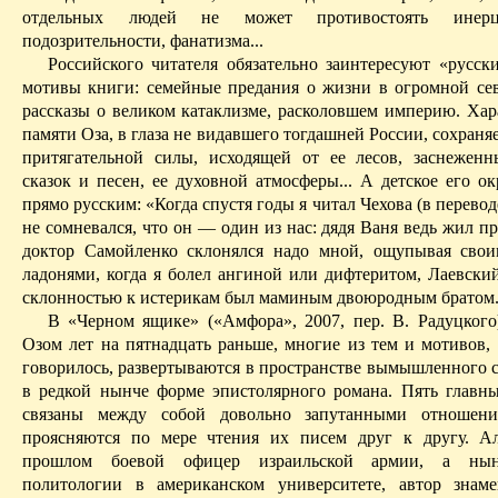
отдельных людей не может противостоять инер
подозрительности, фанатизма...
Российского читателя обязательно заинтересуют «русск
мотивы книги: семейные предания о жизни в огромной сев
рассказы о великом катаклизме, расколовшем империю.
Хар
памяти
Оза
, в глаза не видавшего тогдашней России, сохран
притягательной силы, исходящей от ее лесов, заснеженн
сказок и песен, ее духовной атмосферы...
А детское его о
прямо русским:
«Когда спустя годы я читал Чехова (в перевод
не сомневался, что он — один из нас: дядя Ваня ведь жил п
доктор
Самойленко
склонялся надо мной, ощупывая сво
ладонями, когда я болел ангиной или дифтеритом,
Лаевски
склонностью к истерикам был маминым двоюродным братом.
В «Черном ящике» («Амфора», 2007, пер. В.
Радуцкого
Озом
лет на пятнадцать раньше, многие
из
тем
и мотивов, 
говорилось, развертываются в пространстве вымышленного с
в редкой нынче форме эпистолярного романа. Пять главн
связаны между собой довольно запутанными отношени
проясняются по мере чтения их писем друг к другу. 
прошлом боевой офицер израильской армии, а нын
политологии в американском университете, автор знам