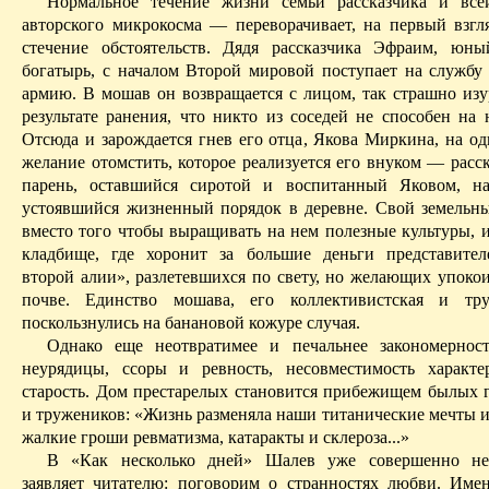
Нормальное течение жизни семьи рассказчика и вс
авторского микрокосма — переворачивает, на первый взгля
стечение обстоятельств. Дядя рассказчика
Эфраим
, юны
богатырь, с началом
В
торой мировой поступает на службу
армию. В
мошав
он возвращается с лицом, так страшно из
результате ранения, что никто из соседей не способен на 
Отсюда и зарождается гнев его отца, Якова Миркина, на од
желание
отомстить, которое реализуется его внуком — расс
парень, оставшийся сиротой и воспитанный Яковом,
н
устоявшийся жизненный порядок в деревне. Свой земельны
вместо того чтобы выращивать на нем полезные культуры, и
кладбище, где хоронит за большие деньги представите
второй
алии
», разлетевшихся по свету, но желающих упоко
почве. Единство
мошава
, его коллективистская и тру
поскользнулись на банановой кожуре случая.
Однако еще неотвратимее и печальнее закономерност
неурядицы, ссоры и ревность, несовместимость характ
старость. Дом престарелых становится прибежищем былых г
и тружеников: «Жизнь разменяла наши титанические мечты и
жалкие гроши ревматизма, катаракты и склероза...»
В
«Как несколько
дней
» Шалев уже совершенно не
заявляет читателю: поговорим о странностях любви. Име