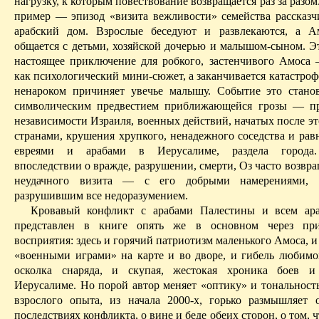
нагрузку, к которым повествование возвращается раз за разо
пример — эпизод «визита вежливости» семейства рассказч
арабский дом. Взрослые беседуют и развлекаются, а
А
общается с детьми, хозяйской дочерью и малышом-сыном. Э
настоящее приключение для
робкого
, застенчивого
Амоса
—
как психологический мини-сюжет, а заканчивается катастроф
ненароком причиняет увечье малышу. Событие это стано
символическим предвестием приближающейся грозы — пр
независимости Израиля, военных действий, начатых после э
странами, крушения хрупкого, ненадежного соседства и рав
евреями и арабами в Иерусалиме, раздела города.
впоследствии о вражде, разрушении, смерти,
Оз
часто возвра
неудачного визита — с его добрыми намерениями, 
разрушившим все недоразумением.
Кровавый конфликт с арабами Палестины и всем ар
представлен в книге опять же в основном через при
восприятия: здесь и горячий патриотизм маленького
Амоса
, 
«военными играми» на карте и во дворе, и гибель любимо
осколка снаряда, и скупая, жестокая хроника боев и
Иерусалиме.
Но порой автор меняет «оптику» и тональност
взрослого опыта, из начала 2000-х, горько размышляет
последствиях конфликта, о вине и беде обеих сторон, о том, ч