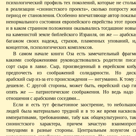
психологический профиль тех поколений, которые не стольк
в реализации «сионистского проекта», сколько попросту жи
период ее становления. Особенно впечатляюще автор показыв
ненормального состояния европейского еврейства этот прое
и в каком странном положении оказывались
тогдашние новы
на каменистой земле библейского Израиля, он же — арабска
багажом своих надежд, страхов, пламенных упований, и
концептов, психологических комплексов.
В самом начале книги
Оза
есть замечательный фрагм
какими соображениями руководствовались родители писа
сорт сыра в лавке. Сыр, произведенный в
еврейском
кибу
предпочесть из соображений солидарности. Но диск
арабский сыр из-за его происхождения — негуманно. К тому
дешевле. С другой стороны, может быть, еврейский сыр г
опять же — патриотические соображения. Но ведь надо
отношения с арабскими соседями...
Если и есть тут фельетонное заострение, то небольшо
людей была материально трудной и в то же время насквоз
императивами, требованиями, табу как общекультурного, та
сионистского характера, причем зачастую взаимопрот
тянущими в разные стороны. Центральным лозунгом с