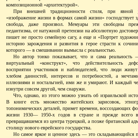
композиционной «архитектурой».
При внешней традиционности стиля, при явной у
«изображение жизни в формах самой жизни» господствует зд
свобода, даже произвол. Мемуары эти
свободны
преж
педантизма, от натужной претензии на абсолютную достове
пишет не просто семейную сагу, а еще и «Портрет художни
историю зарождения и развития в герое страсти к сочинит
которого — в смешивании вымысла с реальностью.
Но автор тонко показывает, что и сама реальность
виртуальный «конструкт», что действительность деф
восприятии участников и наблюдателей, что люди живу
хлебом данностей, интересов и потребностей, а мечтам
иллюзиями и ностальгией, ими же и умирают. И каждый ч
изнутри совсем другой, чем снаружи.
Что, однако, из этого можно узнать об израильской ист
В книге есть множество житейских зарисовок, этног
топонимических деталей, примет времени, воссоздающих фо
жизни 1930— 1950-х годов в стране
и
прежде всего в
превращавшемся из центра турецкой, а позже британской ад
столицу нового еврейского государства.
Но самое яркое и ценное здесь — это складывающийся п