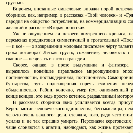
грустью.
Впрочем, внезапные смысловые виражи порой встреча
сборнике, как, например, в рассказах «Твой человек» и «Гр
пародия на общество потребления, на коммерциализацию
со
желаний в рассказе «Вторая попытка».
Уж не ощущением ли некоего внутреннего кризиса, п
переменах продиктован симпатичный и трогательный «Посл
— и всё» — о возвращении молодым писателем чёрту таланта
срока договора? Легкая грусть, сожаление, неловкость с 
главное — не делать из этого трагедии...
Скорее, однако, в прозе выдумщика и фантазера
выразилось новейшее израильское мироощущение эп
постидеологии
, постмодернизма,
постсионизма
. Самоирони
бунтарства, чуть подслащенная горечь смирения пере
обыденностью.
Рабин, конечно, умер (см. одноименный ра
конце концов, это ведь просто котенок, раздавленный моторо
В рассказах сборника явно усиливается всегда прису
Керета
мотив человеческого одиночества, бессмыслицы, нех
чего-то очень важного: цели, стержня, того, ради чего стои
усилия и не так страшно умирать. Персонажи
керетовских
чаще слоняются в апатии, наблюдают, как жизнь протекае