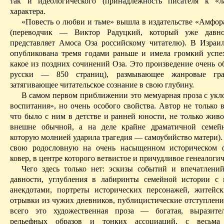
так и идеологического (принадлежность писателя к «л
характера.
«Повесть о любви и тьме» вышла в издательстве «Амфора
(переводчик — Виктор
Радуцкий
, который уже давн
представляет
Амоса
Оза
российскому читателю). В Израи
опубликована тремя годами раньше и имела громкий ус
какое из поздних сочинений
Оза
. Это произведение очень о
русски — 850 страниц), размывающее жанровые гра
затягивающее читательское сознание в свою глубину.
В самом первом приближении это мемуарная проза с укл
воспитания», но
очень особого
свойства. Автор не только в
что было с ним в детстве и ранней юности, не только живо
внешне обычной, а на деле крайне драматичной семей
которую молнией ударила трагедия — самоубийство матери).
свою родословную на очень насыщенном историческом ф
ковер, в центре которого ветвистое и причудливое генеалогич
Чего здесь только нет: эскизы событий и впечатлени
давности, углубления в лабиринты семейной истории с
анекдотами, портреты исторических персонажей, житейск
отрывки из чужих дневников, публицистические отступлени
всего это художественная проза — богатая, выразител
рельефных образов и тонких ассоциаций, с весьма