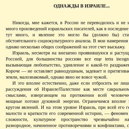
ОДНАЖДЫ В ИЗРАИЛЕ...
Никогда, мне кажется, в России не переводилось и не и
много произведений израильских писателей, как в последни
тут много, и явление это могло бы (должно бы) ста
обстоятельного
социо­культурного
анализа. В мои намерения 
однако несколько общих соображений на этот счет выскажу.
Израиль, несмотря на внезапно проявившуюся и растущ
Россией, для большинства россиян все еще
terra
incogn
вызывающая любопытство, удивление и какой-то раздраже
Короче — не оставляет равнодушным, задевает и притягивае
земли, малознакомый, однако явно не вовсе чужой.
И это вполне естественно, даже если отбросить не ли
рассуждения об Израиле/Палестине как месте сакрально
смыслами, извергающем на протяжении всей человече
мощные потоки духовной энергии. Ограничимся вполне 
кругом явлений. И на этом уровне Израиль, при всей его г
малости и краткости его современной истории, — феномен
сложности, культурное пространство чрезвычайно 
разнородное, начиненное противоречиями и конфликтами, 