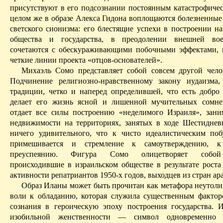
присутствуют в его подсознании постоянным катастрофиче
целом же в образе Алекса
Гидона
воплощаются болезненные
светского сионизма: его блестящие успехи в построении на
общества и государства, в преодолении внешней во
сочетаются с обескураживающими побочными эффектами,
четкие линии проекта «отцов-основателей».­
Михаэль
Сомо
представляет собой совсем другой чело
Подчинение религиозно-нравственному закону иудаизма,
традиции, четко и
наперед
определившей, что есть добро
делает его жизнь ясной и лишенной мучительных сомне
отдает все силы построению «неделимого Израиля», зани
недвижимости на территориях, занятых в ходе Шестидне
ничего удивительного, что к чисто идеалистическим по
примешивается и стремление к самоутверждению, к
преуспеянию. Фигура
Сомо
олицетворяет собой 
происходившие в израильском обществе в результате роста
активности репатриантов 1950-х годов, выходцев из стран ар
Образ
Иланы
может быть прочитан как метафора неутоли
воли к обладанию, которая служила существенным фактор
сознания в героическую эпоху построения государства.
И
изобильной женственности — символ одновременно