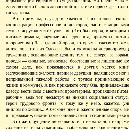
нормализация еврейского существования. Но очень мало «
естественного было в жизненной практике первых десятилет
государства.
Вот примеры, наугад выхваченные из толщи текста.
концентрация профессоров и докторов, часто с мировым
тесных иерусалимских улочках.
(Это был город, в котором 
писали: романы, научные исследования, прожекты, петиц
пророчества.)
Легендарный ореол, которым в глазах тех же 
«интеллигентов из Одессы» были окружены «первопроходц
труженики, осваивающие целину там, на севере, за горам
породы — сильные, загорелые, бесстрашные и лишенные ком
самом деле, как показывается в других частях кни
заслуживающие жалости парни и девушки, валящиеся с ног 
непривычной тяжелой работы, с трудом
принимающие су
жизни в коммуне). А как прикажете отцу
Оза
, принадлежаще
классу, вести себя с местным пролетарием, пропахшим
п
\том
рабочим: ведь тот, несмотря на низкий социальный стату
герой трудового фронта, к тому же у него, кажется, ун
диплом по химии... А бесконечные и ожесточенные споры­ м
и «правыми», сионистами-социалистами и сионистами-ревизи
Это же ощущение
аномальности
и избыточной напряже
сохраняется и на страницах, изображающих родственников, 