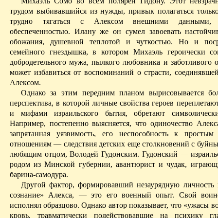
Михаэль
Сомо
во всем
полярен
Гидону
. Этот невзра
трудом выбивавшийся из нужды, привык полагаться только
трудно тягаться с Алексом внешними данными, и
обеспеченностью.
Илану
же он сумел завоевать настойчи
обожания, душевной теплотой и чуткостью. Но и пос
семейного гнездышка, в котором Михаэль героически с
добродетельного мужа, пылкого любовника и заботливого 
может избавиться от воспоминаний о страсти, соединявшей 
Алексом.
Однако за этим передним планом вырисовывается
бо
перспектива, в которой личные свойства героев переплетаю
и мифами израильского бытия, обретают символически
Например, постепенно выясняется, что одиночество Алекса
запрятанн
ая уя
звимость, его неспособность к простым 
отношениям — следствия детских еще столкновений с буйны
любящим отцом, Володей
Гудонским
.
Гудонский
— израиль
родом из Минской губернии, авантюрист и чудак, играющ
барина-самодура
.
Другой фактор, формировавший незаурядную личность 
сознание» Алекса, — это его военный опыт. Свой воин
исполнял образцово. Однако автор показывает, что «ужасы в
кровь,
травматически
подействовавшие на психику гла