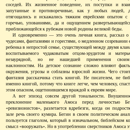
соседей. Их жизненное поведение, их поступки и взаи
запутанные и противоречивые, как у любых людей, д
отягощались и искажались тяжким
еврейскми
опытом с е
горечью, упованиями, да и ощущением развертывающейс
приближающейся к рубежам новой родины великой беды.
И одновременно — это очень личная книга, рассказ о 
чудесами, фантазиями и горестями, о медленном созревании
ребенка в непростой семье, существующей между двумя клан
воспитываемого чудаковатым отцом-эрудитом и матер
незаурядной, но не нашедшей применения своим
наклонностям. На детское сознание сложно влияют фак
окружения, угрозы и соблазны взрослой жизни. Чего стоит
фантазия рассказчика стать книгой. Не писателем, не биб
именно книгой, потому что книге легче, чем человеку, спас
этом опасном, ощетинившемся враждой к евреям мире.
А вот эпизод совсем другой тональности. Внушенно
преклонение маленького
Амоса
перед личностью
Бе
«ревизионистов», разлетается вдребезги, когда он подрост
зале речь своего кумира.
Бегин
в своем политическом анал
пользуется глаголом, который в изначальном, библейском к
смысл «вооружать». Но в употреблении сверстников
Амоса
э