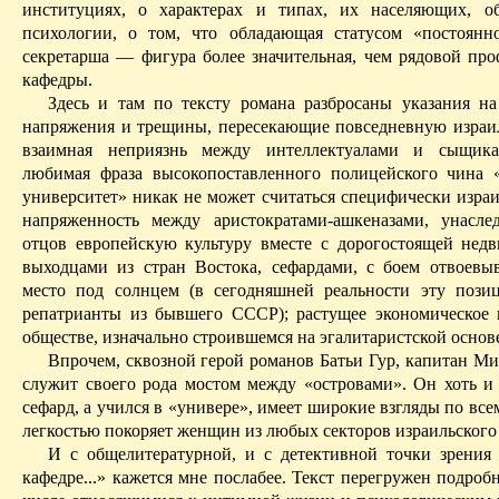
институциях, о характерах и типах, их населяющих, о
психологии, о том, что обладающая статусом «постоян
секретарша — фигура более значительная, чем рядовой про
кафедры.
Здесь и там по тексту романа разбросаны указания на
напряжения и трещины, пересекающие повседневную израи
взаимная неприязнь между интеллектуалами и сыщика
любимая фраза высокопоставленного полицейского чина 
университет» никак не может считаться специфически израи
напряженность между
аристократами-ашкеназами
, унасле
отцов европейскую культуру вместе с дорогостоящей нед
выходцами из стран Востока,
сефардами
, с боем отвоев
место под солнцем (в сегодняшней реальности эту поз
репатрианты из бывшего СССР); растущее экономическое 
обществе, изначально строившемся на
эгалитаристской
основ
Впрочем, сквозной герой романов
Батьи
Гур
, капитан М
служит своего рода мостом между «островами». Он хоть 
сефард
, а учился в «
универе
», имеет широкие взгляды по все
легкостью покоряет женщин из любых секторов израильского
И с общелитературной, и с детективной точки зрения
кафедре...» кажется мне
послабее
. Текст перегружен подроб