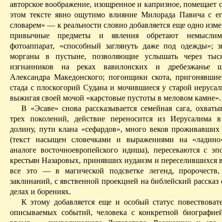
авторское воображение, изощренное и капризное, помещает с
этом тексте явно ощутимо влияние
Милорада
Павича
с ег
словарем» — к реальности словно добавляется еще одно изме
привычные предметы и явления обретают немыслимы
фотоаппарат, «способный заглянуть даже под одежды»; з
морганы в пустыне, позволяющие услышать через тыся
изгнанников на реках вавилонских и дребезжанье 
Александра Македонского;
погонщики скота, пригонявшие
стада с плоскогорий Судана и мочившиеся у старой иерусал
выжигая своей мочой «карстовые пустоты в меловом камне».
В «
Эсаве
» снова рассказывается семейная сага, охват
трех поколений, действие переносится из Иерусалима
долину, пути клана «
сефардов
», много веков проживавших
(текст насыщен словечками и выражениями на «
ладино
аналоге восточноевропейского идиша), пересекаются с эп
крестьян Назаровых, принявших иудаизм и переселившихся в
все это — в магической подсветке легенд, пророчеств
заклинаний, с явственной проекцией на библейский рассказ 
делах и борениях.
К этому добавляется еще и особый статус повествовате
описываемых событий, человека с конкретной биографие