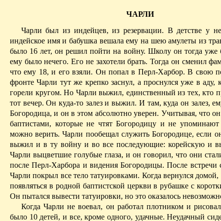
ЧАРЛИ
Чарли был из индейцев, из резервации. В детстве у н
индейское
имя
и бабушка вешала ему на шею амулеты из тра
было 16 лет, он решил пойти на войну. Школу он тогда уже 
ему было нечего. Его не захотели брать. Тогда он сменил фа
что ему 18, и его взяли. Он попал в
Перл-Харбор
. В свою п
фронте Чарли тут же крепко заснул, а проснулся уже в аду, к
горели кругом. Но Чарли выжил, единственный из тех, кто 
тот вечер. Он куда-то залез и выжил. И там, куда он залез, е
Богородица, и он в этом абсолютно уверен. Учитывая, что о
баптистами, которые не чтят Богородицу и не упоминают 
можно верить. Чарли пообещал служить Богородице, если о
выжил и в ту войну и во все последующие: корейскую и в
Чарли выцветшие голубые глаза, и он говорил, что они стал
после
Перл-Харбор
a
и видения Богородицы. После встречи 
Чарли покрыл все тело татуировками. Когда вернулся домой,
появляться в родной баптистской церкви в рубашке с корот
Он пытался вывести татуировки, но это оказалось невозможн
Когда Чарли не воевал, он работал плотником и рисовал
было 10 детей, и все, кроме одного, удачные.
Неудачный
сиде