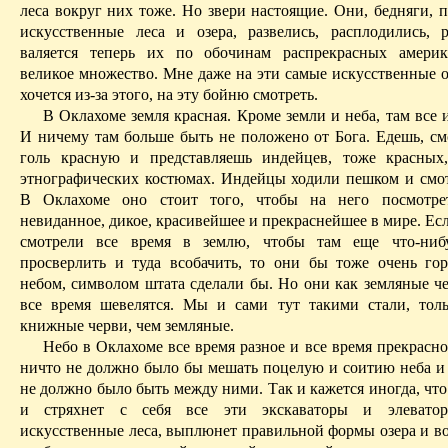
леса вокруг них тоже. Но звери настоящие. Они, бедняги, 
искусственные леса и озера, развелись, расплодились, р
валяется теперь их по обочинам распрекрасных америк
великое множество. Мне даже на эти самые искусственные о
хочется из-за этого, на эту бойню смотреть.
В Оклахоме земля красная. Кроме земли и неба, там все 
И ничему там больше быть не положено от Бога. Едешь, см
голь красную и представляешь индейцев, тоже красных
этнографиче­ских костюмах. Индейцы ходили пешком и смот
В Оклахоме оно стоит того, чтобы на него посмотре
невиданное, дикое, красивейшее и прекраснейшее в мире. Ес
смотрели все время в землю, чтобы там еще что-нибу
просверлить и туда
всобачить
, то они бы тоже очень го
небом, символом штата сделали бы. Но они как земляные че
все время шевелятся. Мы и сами тут такими стали, то
книжные черви, чем земляные.
Небо в Оклахоме все время разное и все время прекрасн
ничто не должно было бы мешать поцелую и соитию неба и 
не должно было быть между ними. Так и кажется иногда, что
и стряхнет с себя все эти экскаваторы и элеватор
искусственные леса, выплюнет правильной формы озера и в