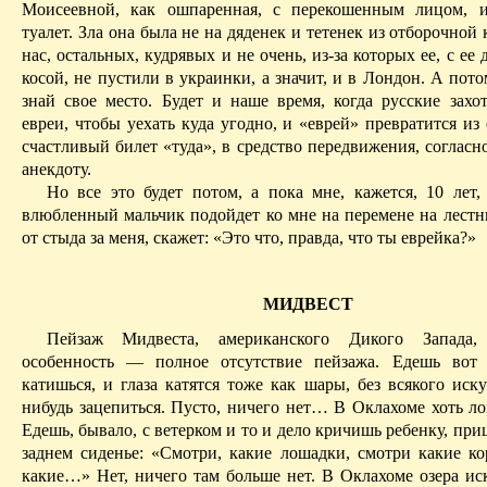
Моисеевной, как ошпаренная, с перекошенным лицом, и
туалет.
Зла она была не на дяденек и тетенек из отборочной 
нас, остальных, кудрявых и не очень, из-за которых ее, с ее
косой, не пустили в украинки, а значит, и в Лондон. А пото
знай свое место. Будет и наше время, когда русские захот
евреи, чтобы уехать куда угодно, и «еврей» превратится из
счастливый билет «туда», в средство передвижения, соглас
анекдоту.
Но все это будет потом, а пока мне, кажется, 10 лет,
влюбленный мальчик подойдет ко мне на
перемене
на лестн
от стыда за меня, скажет: «Это что, правда, что ты еврейка?»
МИДВЕСТ
Пейзаж
Мидвеста
, американского Дикого Запада
особенность — полное отсутствие пейзажа. Едешь вот 
катишься, и глаза катятся тоже как шары, без всякого иск
нибудь зацепиться. Пусто, ничего нет
… В
Оклахоме хоть ло
Едешь, бывало, с ветерком и то и дело кричишь ребенку, пр
заднем сиденье: «Смотри, какие лошадки, смотри какие ко
какие…» Нет, ничего там больше нет. В Оклахоме озера ис