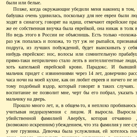
были или белые.
Позже, когда окружающие убедили
меня
наконец в том, 
бабушка очень удивилась, поскольку для нее евреи были лю
ходят в синагогу, говорят на идиш, отмечают еврейские пр
же ее собственная внучка была еврейкой, она никак в толк в
Но ведь этого в России не объяснишь. Есть только «
похожа
раз уж попалась и похожа, то тут уж не рыпайся, признава
подруга, из лучших побуждений, будет выискивать у себя
нибудь еврейское: нос, волосы или сомнительную прабабу
прямо-таки неприлично стало лезть в интеллигентные люди,
хоть капелькой еврейской крови. Парадокс. И бывши
мальчик придет с извинениями через 14 лет, доверчиво рас
часа ночи на моей кухне, как он любит евреев и ничего не 
тому подобный вздор, который говорят в таких случаях.
воспитание не позволит мне, черт бы его
побрал
, указать
мальчику на дверь.
Прошло много лет, и, в общем-то, я неплохо пробиваюсь
учитывая недоразумения с лицом. Я выросла. Выросла
убийственной фамилией Авербух, которая отчаянно 
(возможно искренним) убеждением, что эта фамилия у нее сл
у нее грузинка. Девочка была услужливая, ей хотелось пон