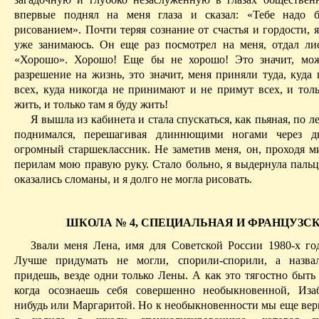
впервые поднял на меня глаза и сказал: «Тебе надо б
рисованием». Почти теряя сознание от счастья и гордости, я
уже занимаюсь. Он еще раз посмотрел на меня, отдал лис
«Хорошо». Хорошо! Еще бы не хорошо! Это значит, мож
разрешение на жизнь, это значит, меня приняли туда, куда
всех, куда никогда не принимают и не примут всех, и тол
жить, и только там я буду жить!
Я вышла из кабинета и стала спускаться, как пьяная, по л
поднимался, перешагивая длиннющими ногами через дв
огромный старшеклассник. Не заметив меня, он, проходя м
перилам мою правую руку. Стало больно, я выдернула пальц
оказались сломаны, и я долго не могла рисовать.
ШКОЛА № 4, СПЕЦИАЛЬНАЯ И ФРАНЦУЗС
Звали меня Лена, имя для Советской России 1980-х год
Лучше придумать не могли, спорили-спорили, а назвал
придешь, везде одни только Лены. А как это тягостно быть
когда осознаешь себя совершенно необыкновенной, Иза
нибудь или Маргаритой. Но к необыкновенности мы еще верн