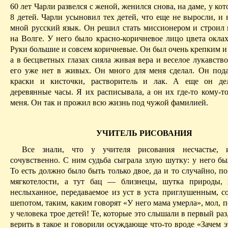
60 лет Чарли развелся с женой, женился снова, на даме, у ко
8 детей. Чарли усыновил тех детей, что еще не выросли, и 
мной русский язык. Он решил стать миссионером и строил ц
на Волге. У него было красно-коричневое лицо цвета
окла
Руки большие и
совсем коричневые
. Он был очень крепким 
а в бесцветных глазах сияла живая вера и веселое лукавств
его уже нет в живых. Он много для меня сделал. Он под
краски и кисточки, растворитель и лак. А еще он де
деревянные часы. Я их расписывала, а он их где-то кому-т
меня. Он так и прожил всю жизнь под чужой фамилией.
УЧИТЕЛЬ РИСОВАНИЯ
Все знали, что у учителя рисования несчастье, 
сочувственно. С ним судьба сыграла злую шутку: у него бы
То есть должно было быть только двое, да и то случайно, п
мягкотелости, а тут
бац
— близнецы, шутка природы, 
неслыханное, передаваемое из уст в уста приглушенным, 
шепотом, таким, каким говорят «У него мама умерла», мол, п
у человека трое детей! Те, которые это слышали в первый раз
верить в такое и говорили осуждающе что-то вроде «Зачем 