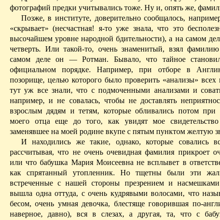
фотографий предки учитывались тоже. Ну и, опять же, фамил
Позже, в институте, доверительно сообщалось, например
«скрывает» (несчастная! я-то уже знала, что это бесполе
высочайшем уровне народной бдительности), а на самом дел
четверть. Или такой-то, очень знаменитый, взял фамилию
самом деле он —
Ротман
. Бывало, что тайное станови
официальном порядке. Например, при отборе в Англи
позорище
, целью которого было проверить «анализы» всех 
тут уж все знали, что с подмоченными анализами и совать
например, и не совалась, чтобы не доставлять неприятнос
взрослым дядям и тетям, которые обливались потом при 
моего отца еще до того, как увидят мое свидетельств
заменявшее на
моей родине вкупе с пятым пунктом желтую зве
И находились же
такие
, однако, которые совались вс
рассчитывая, что не очень очевидная фамилия прикроет о
или что бабушка Мария Моисеевна не всплывет в ответст
как спрятанный утопленник. Но тщетны были эти жал
встреченные с нашей стороны презрением и насмешкам
вышла одна оттуда, с очень кудрявыми волосами, что назы
бесом, очень умная девочка, блестяще говорившая по-англи
наверное, давно), вся в слезах, а другая, та, что с ба