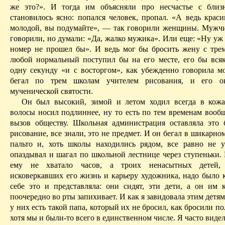
же это?». И тогда им объясняли про несчастье с
близ
становилось ясно: попался человек, пропал. «А ведь крас
молодой, вы подумайте», — так говорили женщины. Мужч
говорили, но думали: «Да, жалко мужика». Или еще: «
Ну
уж 
номер не прошел бы». И ведь мог бы бросить жену с трем
любой нормальный поступил бы на его месте, его бы всяк
одну секунду «и с восторгом», как убежденно говорила м
бегал по трем школам учителем рисования, и его о
мученической святости.
Он был высокий, зимой и летом ходил всегда в кожа
волосы носил
подлиннее
, ну то есть по тем временам воо
вызов обществу. Школьная администрация оставляла это 
рисование, все знали, это не предмет. И он бегал в шикарно
пальто и, хоть школы находились рядом, все равно не у
опаздывал и шагал по школьной лестнице через ступеньки. 
ему не хватало часов, а троих ненасытных детей, 
исковеркавших его жизнь и карьеру художника, надо было к
себе это и представляла: они сидят, эти дети, а он им 
поочередно во рты запихивает. И как я завидовала этим детям,
у них есть такой папа, который их не бросил, как бросили по
хотя мы и были-то всего в единственном числе. Я часто виде