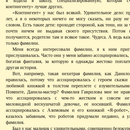
я ходила в школу, специализированную, которая с
контингенту» лучше других.
«Контингент» у нас был всякий. Удивительное дело: п
лет, а я о некоторых ничего не могу сказать, ни разу не
словом. Есть такие дети: проходят стороной, как тени, ни за
почти ничем не выдавая своего присутствия. Потом
получаются, родители там и всякое такое. Чудеса. А ведь каз
только фамилии.
Меня всегда интересовали фамилии, я к ним
приг
прислушивалась. Часто они у меня забавно ассоциировались, 
богатая фантазия, за котор
ую я о
днажды жестоко поплат
другая история.
Вот, например, такая нехитрая фамилия, как Данило
нравилась, потому что ассоциировалась с героем сказки
любимой книжкой в толстом переплете с изумительными
Помните, Данила-мастер? Фамилия Гаврилова мне не нрав
что ассоциировалась с чем-то жестким и совсем н
миловидной веснушчатой девочке, ее носившей. Фам
ассоциировалась с Азимовым и его книжкой «
Я-робот
»
казалось забавным, что роботов придумали недавно, а у
фамилия.
Был у нас мальчик с удивительными, совершенно белокур