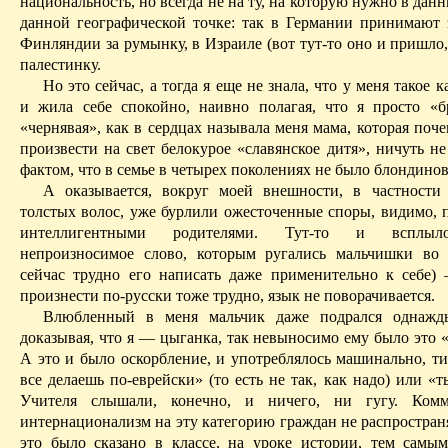
национальность, но всегда не на ту, на которую нужно в дан
данной географической точке: так в Германии принимают з
Финляндии
за румынку, в Израиле (вот тут-то оно и пришло,
палестинку.
Но это сейчас, а тогда я еще не знала, что у меня такое к
и жила себе спокойно, наивно полагая, что я просто «
«чернявая», как в сердцах называла меня мама, которая поч
произвести на свет белокурое «славянское дитя», ничуть н
фактом, что в семье в четырех поколениях не было блондинов
А оказывается, вокруг моей внешности, в частности
толстых волос, уже бурлили ожесточенные споры, видимо, 
интеллигентными родителями. Тут-то и всплыл
непроизносимое слово, которым ругались мальчишки во
сейчас трудно его написать даже применительно к себе)
произнести по-русски тоже трудно, язык не поворачивается.
Влюбленный в меня мальчик даже подрался однажды
доказывая, что я — цыганка, так невыносимо ему было это 
А это и было оскорбление, и употреблялось машинально, ти
все делаешь по-еврейски» (то есть не так, как надо) или «т
Учителя слышали, конечно, и ничего, ни гугу. Комм
интернационализм на эту категорию граждан не распростран
это было сказано в классе, на уроке истории, тем сам