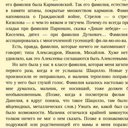
его фамилия была
Кармановский
. Так его фамилия, естеств
в памяти штаны, покрытые множеством карманов. Фами
напоминала о Гражданской войне, Стрелов — о стрел
Кизилова
— о чем-то вязком и тягучем. Почему-то всегда п
оладьи при фамилии Паринкин, сказка «Дикие лебеди» 
Киселева, дятел — при фамилии
Дуткевич
… Фамилия
ассоциировалась с многочленной гусеницей:
фи-ли-мо-но-ва
.
Есть, правда, фамилии, которые ничего не напоминают 
говорят; типа Александров, Иванов, Михайлов. Хуже нет
удивляло, как это Алексеевы соглашаются быть Алексеевыми
Но зато была у нас в классе фамилия, которая меня загип
первого раза, когд
а я ее
услышала:
Шацилло
. Новые у
произносили ее неправильно, и мальчик терпеливо поправ
что у него был глухой голос. Фамилия казалось настолько з
мне думалось, мальчик, ее носивший, тоже должен 
необыкновенным. (Позже, когда я посмотрела фильм
Данелия, я вдруг поняла, что такое
Шацилло
, там было
яйцевидных, металлических слов.) Узнать же, какой был са
было возможности. Мальчик отличался крайней замкнуто
толком ничего не мог о нем сказать. Позже я познакомила
подружкой или родственницей его мамы и меня поразил