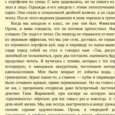
с портфелем по улице. С ним здоровались, но он никого из 
знал в лицо. Однажды я его увидела с этими злополучными
парке. Они спали в специальной двойной коляске, а он сиде
читал. После этого видения уважение к нему перешло в трепе
Когда мы заходили в класс, он уже там был. Фамили
Орлов, и мама говорила, что он потомок крепостных. Нав
утешало. Он сидел и читал. Он никогда не отрывался от книг
по звуковым эффектам, что мы уже сели, доставал, не отрыв
из огромного портфеля куб, шар и пирамиду из папье-маш
глядя перед
собой на стол и говорил нам: «Так, рисуе
линейкой не пользоваться, сразу два поставлю, оценивать буд
продолжал читать. Я мучилась с тенями, которых с тех п
игнорирую, и завидовала аккуратным, чистеньким натю
одноклассников. Мои были мокрые от избытка воды, р
грязноватые, бурые какие-то, а главное — кубы и пирамиды
были отчаянно кривые, прямо перекошенные. Но он ставил п
не им, с презрением отодвигая даже безупречный листоче
девочки Тани
Жариковой
, при взгляде на которую заг
«прилежность» обретало для вас смысл раз и навсегда. А 
день моей жизни. Мы, как всегда, выстроились в конце урока 
своими серыми художествами. Орлов, в очередной
р
загадочную и глубоко незаслуженную в глазах общественн