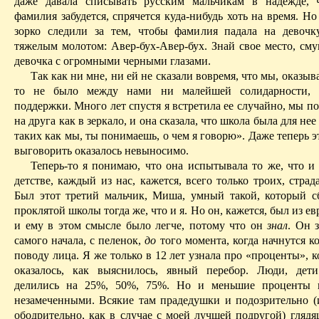
даже давала списывать русским мальчикам в надежде, 
фамилия забудется, спрячется куда-нибудь хоть на время. Но
зорко следили за тем, чтобы фамилия падала на девоч
тяжелым молотом:
Авер-бух-Авер-бух
. Знай свое место, сму
девочка с огромными черными глазами.
Так как ни мне, ни ей не сказали вовремя, что мы, оказыва
то не было между нами ни малейшей солидарности,
поддержки. Много лет
спустя
я встретила ее случайно, мы п
на друга как в зеркало, и она сказала, что школа была для нее
таких
как мы, ты понимаешь, о чем я говорю». Даже теперь э
выговорить оказалось невыносимо.
Теперь-то я понимаю, что она испытывала то же, что и 
детстве, каждый из нас, кажется, всего только троих, страд
Был этот третий мальчик, Миша, умный такой, который с
проклятой школы тогда же, что и я. Но он, кажется, был из ев
и ему в этом смысле было легче, потому что он
знал
. Он з
самого начала, с пеленок,
до
того момента, когда начнутся 
поводу лица. Я же только в 12 лет узнала про «проценты», 
оказалось, как выяснилось, явный перебор. Люди, дет
делились на 25%, 50%, 75%. Но и меньшие проценты н
незамеченными. Всякие там прадедушки и подозрительно (и
ободрительно, как в случае с моей лучшей подругой) глядя