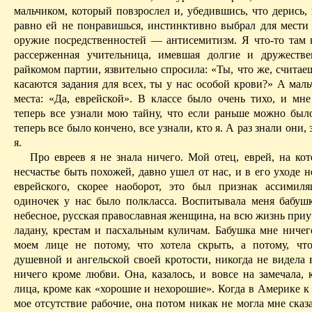
мальчиком, который повзрослел и, убедившись, что дерись, 
равно ей не понравишься, инстинктивно выбрал для мести
оружие
посредственностей
— антисемитизм. Я что-то там 
рассерженная учительница, имевшая долгие и дружеств
райкомом партии, язвительно спросила: «Ты, что же, считаеш
касаются задания для всех, ты у нас особой крови?» А мал
места: «Да, еврейской». В классе было очень тихо, и мне 
теперь все узнали мою тайну, что если раньше можно было
теперь все было кончено, все узнали, кто я. А раз знали они, 
я.
Про евреев я не знала ничего. Мой отец, еврей, на кот
несчастье быть похожей, давно ушел от нас, и в его уходе 
еврейского, скорее наоборот, это был признак ассимиля
одиночек у нас было полкласса. Воспитывала меня бабушк
небесное, русская православная женщина, на всю
жизнь
приу
ладану, крестам и пасхальным куличам. Бабушка мне ничего
моем лице не потому, что хотела скрыть, а потому, чт
душевной и ангельской своей кротости, никогда не видела 
ничего кроме любви. Она, казалось, и вовсе
на замечала
, 
лица, кроме как «хорошие и нехорошие». Когда в Америке к
мое отсутствие рабочие, она потом никак не могла мне сказ