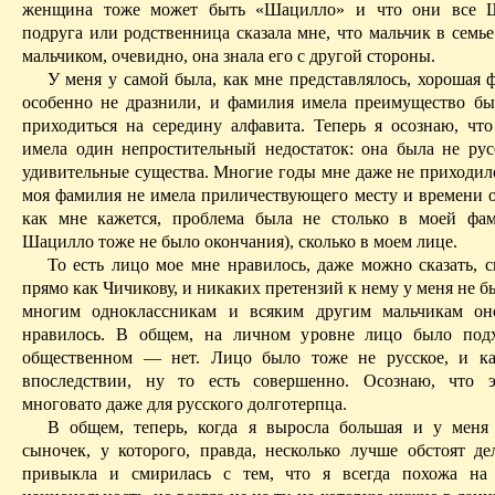
женщина тоже может быть «
Шацилло
» и что они все
подруга или родственница сказала мне, что мальчик в семь
мальчиком, очевидно, она знала его с другой стороны.
У меня у самой была, как мне представлялось, хорошая 
особенно не дразнили, и фамилия имела преимущество бы
приходиться на середину алфавита. Теперь я осознаю, чт
имела один непростительный недостаток: она была не ру
удивительные существа. Многие годы мне даже не приходило
моя фамилия не имела приличествующего месту и времени о
как мне кажется, проблема была не столько в моей фа
Шацилло
тоже не было окончания), сколько в моем лице.
То есть лицо мое мне нравилось, даже можно сказать, с
прямо как Чичикову, и никаких претензий к нему у меня не
б
многим одноклассникам и всяким другим мальчикам он
нравилось. В общем, на личном уровне лицо было подх
общественном — нет. Лицо было тоже не русское, и ка
впоследствии, ну то есть совершенно. Осознаю, что э
многовато даже для русского
долготерпца
.
В общем, теперь, когда я выросла большая и у меня
сыночек, у которого, правда, несколько лучше обстоят де
привыкла и смирилась с тем, что я всегда похожа на 