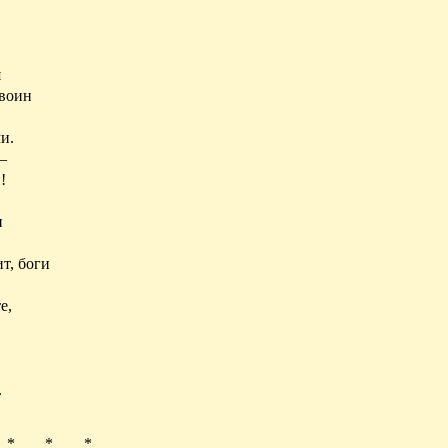
я
 воин
и.
—
!
и
т, боги
е,
.
* * *