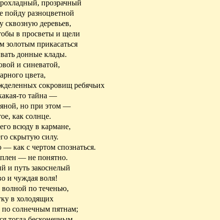
прохладный, прозрачный
ке пойду разноцветной
ку сквозную деревьев,
тобы в просветы и щели
м золотым прикасаться
вать донные клады.
овой и синеватой,
арного цвета,
ожделенных сокровищ ребячьих
какая-то тайна —
стяной, но при этом —
ое, как солнце.
его всюду в кармане,
его скрытую силу.
 — как с чертом спознаться.
 плен — не понятно.
й и путь закоснелый
во и чуждая воля!
 волной по теченью,
тку в
холодящих
, по солнечным пятнам;
ся тогда
бесконечным
,