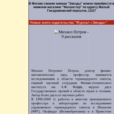
В Москве свежие номера "Звезды" можно приобрести в
книжном магазине "Фаланстер" по адресу Малый
Гнездниковский переулок, 12/27
Новые книги издательства "Журнал «Звезда»":
Михаил Петрович Петров, доктор физико-
математических наук, профессор, занимается
исследованиями в области термоядерного синтеза,
главный научный сотрудник Физико-технического
института им. А.Ф. Иоффе, лауреат двух
Государственных премий в области науки и техники.
Автор более двухсот научных работ.
В 1990-2000 гг. работал в качестве приглашенного
профессора в лабораториях по исследованию
управляемого термоядерного синтеза в Мюнхене
(ФРГ), Оксфорде (Великобритания) и в Принстоне