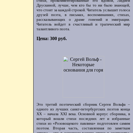
стихи, прокомментированные его вдовой, Лидией
Друскиной, лучше, чем кто бы то ни было знающей,
что стоит за каждой строкой. Читатель услышит голоса
друзей поэта, в письмах, воспоминаниях, стихах,
рассказывающих о драме гонений и эмиграции.
Читатель войдет в счастливый и трагический мир
талантливого поэта.
Цена: 300 руб.
Это третий поэтический сборник Сергея Вольфа –
одного из лучших санкт-петербургских поэтов конца
ХХ – начала XXI века. Основной корпус сборника, в
который вошли стихи последних лет и избранные
стихи из «Розовощекого павлина» подготовлен самим
поэтом. Вторая часть, составленная по заметкам
автора, - это в основном ранние стихи и экспромты,