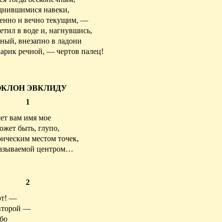
днившимися
навеки,
енно и вечно
текущим
, —
метил в воде и, нагнувшись,
ный, внезапно в ладони
карик
речной, — чертов палец!
КЛОН ЭВКЛИДУ
1
ет вам имя мое
жет быть, глупо,
рическим местом точек,
называемой центром…
2
ют! —
 второй —
ебо