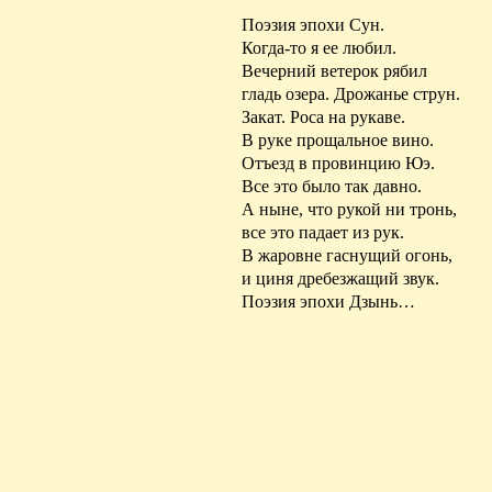
Поэзия эпохи
Сун
.
Когда-т
о я ее
любил.
Вечерний ветерок рябил
гладь озера. Дрожанье струн.
Закат. Роса на рукаве.
В руке прощальное вино.
Отъе
зд в пр
овинцию
Юэ
.
Все это было так давно.
А ныне, что рукой ни тронь,
все это падает из рук.
В жаровне гаснущий огонь,
и
циня
дребезжащий звук.
Поэзия эпохи
Дзынь
…