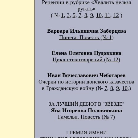
Рецензии в рубрике «Хвалить нельзя
ругать»
( №
1
,
3
,
5
,
7
,
8
,
9
,
10
,
11
,
12
)
Варвара Ильинична Заборцева
Пинега. Повесть (№ 1)
Елена Олеговна Пудовкина
Цикл стихотворений (№ 12)
Иван Вячеславович Чеботарев
Очерки по истории донского казачества
в Гражданскую войну (№
7
,
8
,
9
,
10
,)
ЗА ЛУЧШИЙ ДЕБЮТ В "ЗВЕЗДЕ"
Яна Игоревна Половинкина
Гамельн. Повесть (№ 7)
ПРЕМИЯ ИМЕНИ