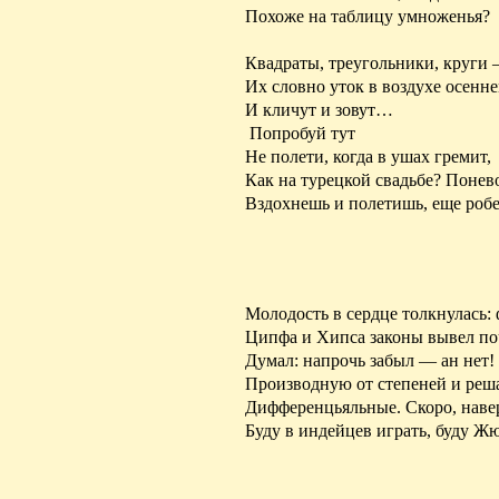
Похоже на таблицу умноженья?
Квадраты, треугольники, круги
Их словно уток в воздухе осен
И кличут и зовут…
Попробуй тут
Не полети, когда в ушах гремит,
Как на турецкой свадьбе? Понев
Вздохнешь и полетишь, еще ро
Молодость в сердце толкнулась:
Ципфа и
Хипса
законы вывел
по
Думал:
напрочь
забыл — ан нет! 
Производную от степеней и реш
Дифференцьяльные
. Скоро, наве
Буду в индейцев играть, буду
Жю