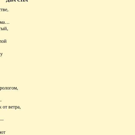
тве,
ьма…
тый,
лой
ку
рологом,
—
 от ветра,
 —
уют