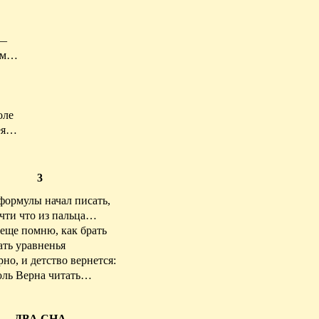
 —
нем…
оле
бея…
3
 формулы начал писать,
чти
что из пальца…
еще помню, как брать
ать уравненья
рно, и детство вернется:
ль
Верна читать…
ДВА СНА