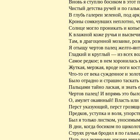
Вновь я ступлю босиком в этот 
Чистый детства ручей и по галь
В глубь галереи зеленой, под ар
Кроны
сомкнувших
неплотно, ч
Солнце могло проникать и копье
К влажной коже ручья и высвечи
Там, в драгоценной мозаике, роз
Я
отыщу
чертов палец желто-янт
Гладкий
и круглый — из всех в
Самое
редкое; в нем хоронилась 
Жуткая
, мерзкая, вроде ноги ко
Что-то от века сужденное и золот
Было отрадно и страшно таскать 
Пальцами
тайно лаская, и знать 
Чертов палец! И впрямь это было
О, амулет окаянный! Власть или
Перст указующий,
перст
грозящи
Предков, уступка и воля, упорст
Был я только листком, уносимым
В дни, когда босиком по щиколо
Струях
ручья бродил я по гальке
Путь под зелеными арками мнил