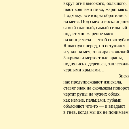
вкруг огня высокого, большого,
пьют ковшами пиво, жарят мясо.
Подхожу: все взоры обратились
на меня. Под смех и восклицань
самый главный, самый сильный
подает мне жареное мясо
на конце меча — чтоб снял зубам
Я шагнул вперед, но оступился 
и упал на меч, от жира скользкий
Закричали мерзостные
враны
,
поднялись с деревьев, заплескал
черными крылами…
Значи
нас предупреждают изначала,
ставят знак на скользком поворот
чертят руны на чужих обоях,
как немые, пальцами, губами
объясняют что-то — и впадают
в гнев, когда мы их не понимаем