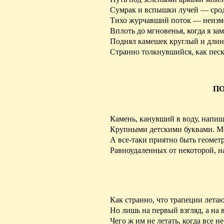
Сумрак и вспышки лучей —
сро
Тихо журчавший поток — неизм
Вплоть до мгновенья, когда я за
Поднял камешек круглый и длин
Странно толкнувшийся, как
пес
ПО
Камень, канувший в воду, напиш
Крупными детскими буквами. Мо
А все-таки приятно быть геомет
Равноудаленных
от некоторой, 
Как странно, что трапеции лета
Но лишь на первый взгляд, а на
Чего ж им не летать, когда все н