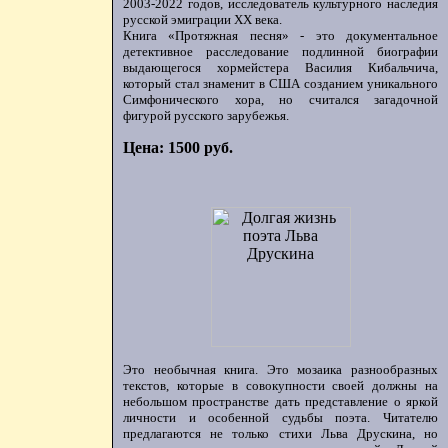
2003-2022 годов, исследователь культурного наследия
русской эмиграции ХХ века.
Книга «Протяжная песня» - это документальное
детективное расследование подлинной биографии
выдающегося хормейстера Василия Кибальчича,
который стал знаменит в США созданием уникального
Симфонического хора, но считался загадочной
фигурой русского зарубежья.
Цена: 1500 руб.
Это необычная книга. Это мозаика разнообразных
текстов, которые в совокупности своей должны на
небольшом пространстве дать представление о яркой
личности и особенной судьбы поэта. Читателю
предлагаются не только стихи Льва Друскина, но