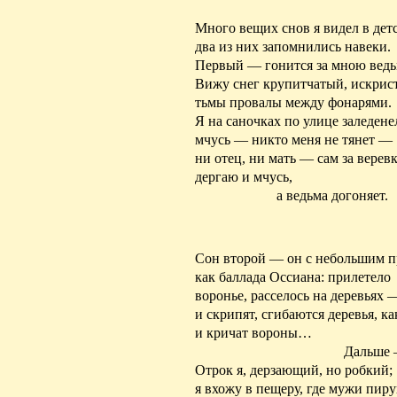
Много вещих снов я видел в детс
два из них запомнились навеки.
Первый — гонится за мною вед
Вижу снег крупитчатый, искрис
тьмы провалы между фонарями.
Я на саночках по улице заледене
мчусь — никто меня не тянет —
ни отец, ни мать — сам за верев
дергаю и мчусь,
а ведьма догоняет.
Сон второй — он с небольшим п
как баллада
Оссиана
: прилетело
воронье, расселось на деревьях 
и скрипят, сгибаются деревья, как
и кричат вороны…
Дальше
Отрок я, дерзающий, но робкий;
я вхожу в пещеру, где мужи пир