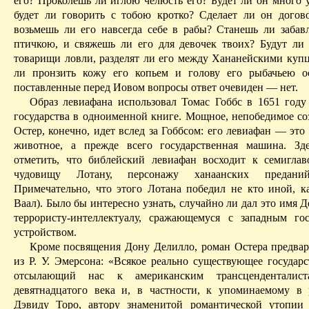
его? Проколешь ли иглою челюсть его?
Будет ли он много 
будет ли говорить с тобою кротко? Сделает ли он догов
возьмешь ли его навсегда себе в рабы? Станешь ли забавл
птичкою, и свяжешь ли его для девочек твоих? Будут ли 
товарищи ловли, разделят ли его между
Хананейскими
купц
ли пронзить кожу его копьем и голову его рыбачьею о
поставленные перед Иовом вопросы ответ очевиден — нет.
Образ левиафана использовал Томас Гоббс в 1651 году
государства в одноименной книге. Мощное, непобедимое со
Остер, конечно, идет вслед за Гоббсом: его левиафан — это
животное,
а
прежде всего государственная машина. Зде
отметить, что библей­ский левиафан восходит к семигла
чудовищу
Лотану
, персонажу
ханаанских
предани
Примечательно, что этого
Лотана
победил не кто иной, 
Ваал). Было бы интересно узнать, случайно ли дал это имя
Д
террористу-интеллектуалу, сражающемуся с западным го
устройством.
Кроме посвящения Дону
Делилло
, роман
Остера
предвар
из Р. У.
Эмерсона
:
«Всякое реально существующее государс
отсылающий нас к американским
трансценденталист
девятнадцатого века и, в частности, к упоминаемому в
Дэвиду
Торо
, автору знаменитой романтической утопии