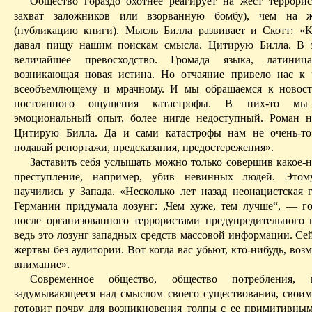
Общество гораздо охотнее реагирует на жест террорис
захват заложников или взорванную бомбу), чем на ж
(публикацию книги). Мысль Билла развивает и Скотт: «К
давал пищу нашим поискам смысла. Цитирую Билла. В э
величайшее превосходство. Громада языка, латини
возникающая новая истина. Но отчаяние привело нас к
всеобъемлющему
и мрачному. И мы обращаемся к новостя
постоянного ощущения катастрофы. В них-то м
эмоциональный опыт, более нигде недоступный. Роман 
Цитирую Билла. Да и сами катастрофы нам не очень-т
подавай репортажи, предсказания, предостережения».
Заставить себя услышать можно только совершив какое-
преступление, например, убив невинных людей. Этом
научились у Запада. «Несколько лет назад неонацистская 
Германии придумала лозунг: „Чем хуже, тем лучше“, — 
после организованного террористами предупредительного
ведь это лозунг западных средств массовой информации. Се
жертвы без аудитории. Вот когда вас убьют, кто-нибудь, воз
внимание».
Современное общество, общество потребления, 
задумывающе­еся над смыслом своего существования, своим
готовит почву для возникновения толпы с ее примитивным