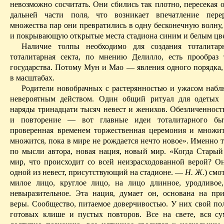
невозможно сосчитать. Они сбились так плотно, пересекая 
дальней части поля, что возникает впечатление пере
множества пар они превратились в одну
бесконечную волну
и покрывающую открытые места стадиона синим
и белым цв
Наличие толпы необходимо для создания тоталитар
тоталитарная секта, по мнению
Делилло
, есть прообраз 
государства. Потому
Мун
и Мао — явления одного порядка,
в масштабах.
Родители новобрачных с растерянностью и ужасом набл
невероятным действом. Один общий ритуал для одетых 
наряды тринадцати тысяч невест и женихов.
Обезличенност
и повторение — вот главные идеи тоталитарного быт
проверенная временем торжественная церемония и множит
множится, пока в мире не рождается нечто новое». Именно т
по мысли автора, новая нация, новый мир. «Когда Старый
мир, что происходит со всей неизрасходованной верой?
Он
одной из невест, присутствующий на стадионе.
—
Н. Ж.
) смо
милое лицо, круглое лицо, на лицо длинное, уродливое
невыразительное. Эта нация, думает он, основана на пр
веры. Сообщество, питаемое доверчивостью. У них свой пол
готовых клише и пустых повторов. Все на свете, вся су