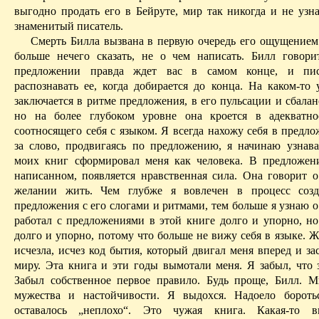
выгодно продать его в Бейруте, мир так никогда и не узна
знаменитый писатель.
Смерть Билла вызвана в первую очередь его ощущением 
больше нечего сказать, не о чем написать. Билл говор
предложении правда ждет вас в самом конце, и пис
распознавать ее, когда добирается до конца. На каком-то 
заключается в ритме предложения, в его пульсации и сбала
но на более глубоком уровне она кроется в адекватно
соотносящего себя с языком. Я всегда нахожу себя в предл
за слово, продвигаясь по предложению, я начинаю узнава
моих книг сформировал меня как человека. В предложен
написанном, появляется нравственная сила. Она говорит о
желании жить. Чем глубже я вовлечен в процесс созд
предложения с его слогами и ритмами, тем больше я узнаю о
работал с предложениями в этой книге долго и упорно, но
долго и упорно, потому что больше не вижу себя в языке. 
исчезла, исчез код бытия, который двигал меня вперед и за
миру. Эта книга и эти годы вымотали меня. Я забыл, что з
Забыл собственное первое правило. Будь проще, Билл. М
мужества и настойчивости. Я выдохся. Надоело бороть
оставалось „неплохо“. Это чужая книга. Какая-то 