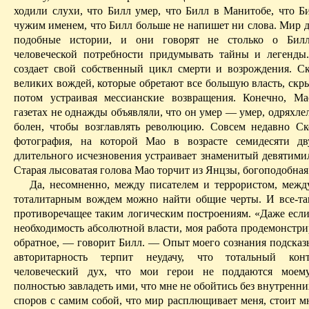
ходили слухи, что Билл умер, что Билл в
Манитобе
, что Б
чужим именем, что Билл больше не напишет ни слова. Мир д
подобные истории, и они говорят не столько о Билл
человеческой потребности придумывать тайны и легенды
создает свой собственный цикл смерти и возрождения. С
великих вождей, которые обретают все большую власть, скрыв
потом устраивая мессианские возвращения. Конечно, М
газетах не однажды объявляли, что он умер — умер, одряхл
болен, чтобы возглавлять революцию. Совсем недавно Ск
фотография, на которой Мао в возрасте семидесяти дв
длительного исчезновения устраивает знаменитый девятими
Старая лысоватая голова Мао торчит из Янцзы, богоподобная
Да, несомненно, между писателем и террористом, межд
тоталитарным вождем можно найти общие черты. И все-так
противоречащее таким логическим построениям. «Даже если
необходимость абсолютной власти, моя работа продемонстри
обратное
, — говорит Билл. — Опыт моего сознания подсказы
авторитарность терпит неудачу, что тотальный кон
человеческий дух, что мои герои не поддаются моем
полностью завладеть ими, что мне не обойтись без внутренни
споров с самим собой, что мир расплющивает меня, стоит м