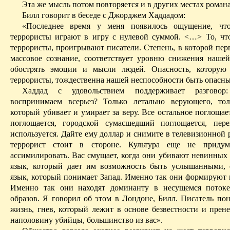
Эта же мысль потом повторяется и в других местах романа
Билл говорит в беседе с Джорджем
Хаддадом
:
«Последнее время у меня появилось ощущение, чт
террористы играют в игру с нулевой суммой. <…> То, ч
террористы, проигрывают писатели. Степень, в которой пер
массовое сознание, соответствует уровню снижения наше
обострять эмоции и мысли людей. Опасность, которую 
террористы,
тождественна нашей неспособности быть
опасны
Хаддад
с удовольствием поддерживает разгово
воспринимаем всерьез? Только летально верующего, тол
который убивает и умирает за веру. Все остальное поглоща
поглощается, городской сумасшедший поглощается, пер
используется. Дайте ему доллар и снимите в телевизионной
террорист стоит в стороне. Культура еще не придум
ассимилировать. Вас смущает, когда они убивают невинных 
язык, который дает им возможность быть услышанными,
язык, который понимает Запад. Именно так они формируют 
Именно так они находят доминанту в несущемся потоке
образов. Я говорил об этом в Лондоне, Билл. Писатель по
жизнь, гнев, который лежит в основе безвестности и прен
наполовину убийцы, большинство из вас».