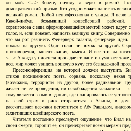
он мой. <…> Знаете, почему я верю в роман? Пот
демократический призыв. Кто угодно может написать велики
великий роман. Любой непрофессионал с улицы. Я верю в
Какой-нибудь безымянный конвейерный рабочий. К
сорвиголова с едва сформировавшейся мечтой может вдруг с
голос, и, если повезет, написать великую книгу. Совершенн
что вы рот разинете. Фейерверк таланта, фейерверк идей.
похожа на другую. Один голос не похож на другой. Ск
противоречия, нашептывания, намеки. И все это вы хотит
<…> А когда у писателя пропадает талант, он умирает тоже
весь мир может увидеть
вонючую
кучу его безнадежной проз
Пресс-конференция, на которой должен выступить Би
стихов похищенного поэта, сорвана, поскольку некая т
(возможно, террористы из другой, более радикальной гр
желает ни ее проведения, ни освобождения заложника — с
тому является взрыв в здании, где планировалось ее устроит
на свой страх и риск отправиться в Афины, в до
рассчитывает все-таки встретиться с
Абу
Рашидом
, лидеро
захвативших швейцарского поэта.
Читателя постоянно преследует ощущение, что Билл н
своей смерти, торопит ее, он пренебрегает всеми мерами пр