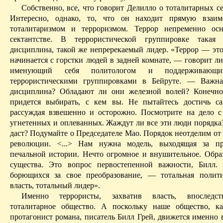
Собственно, все, что говорит
Делилло
о тоталитарных се
Интересно, однако, то, что он находит прямую взаим
тоталитаризмом и терроризмом. Террор непременно осн
сектантстве. В террористической группировке такая
дисциплина, такой же непререкаемый лидер. «Террор — это 
начинается с горстки людей в задней комнате, — говорит л
именующий себя политологом и поддерживающ
террористическими группировками в Бейруте. — Важн
дисциплина? Обладают ли они железной волей? Конечно
придется выбирать, с кем вы. Не пытайтесь достичь са
рассуждая взвешенно и осторожно. Посмотрите на дело с
угнетенных
и оплеванных. Жаждут ли все эти люди порядка?
даст? Подумайте о Председателе Мао. Порядок неотделим от
революции. <...> Нам нужна модель, выходящая за п
печальной истории. Нечто огромное и внушительное. Обра
существа. Это вопрос первостепенной важности, Билл.
борющихся за свое преобразование, — тотальная полити
власть, тотальный лидер».
Именно террористы, захватив власть, впоследст
тоталитарное общество. А поскольку наше общество, к
протагонист романа, писатель Билл Грей, движется именно 