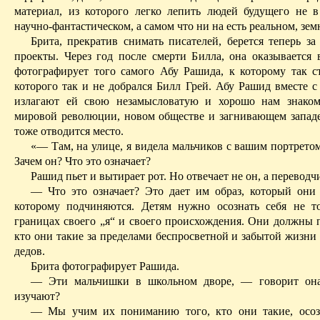
материал, из которого легко лепить людей будущего не в
научно-фантастическом, а самом что ни на есть реальном, зе
Брита
, прекратив снимать писателей, берется теперь з
проекты. Через год после смерти Билла, она оказывается в
фотографирует того самого
Абу
Рашида
, к которому так с
которого так и не добрался Билл Грей.
Абу
Рашид
вместе с
излагают ей свою незамысловатую и хорошо нам знако
мировой революции, новом обществе и загнивающем западе
тоже отводится место.
«— Там, на улице, я видела мальчиков с вашим портрето
Зачем он? Что это означает?
Рашид
пьет и вытирает рот. Но отвечает не он, а переводч
— Что это означает? Это дает им образ, который он
которому подчиняются. Детям нужно осознать себя не т
границах своего „я“ и своего происхождения. Они должны п
кто они такие за пределами беспросветной и забытой жизни
дедов.
Брита
фотографирует
Рашида
.
— Эти мальчишки в школьном дворе, — говорит он
изучают?
— Мы учим их пониманию того, кто они такие, осоз