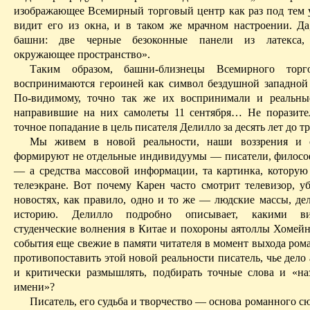
изображающее Всемирный торговый центр как раз под тем у
видит его из окна, и в таком же мрачном настроении. Да
башни: две черные безоконные панели из латекса,
окружающее пространство».
Таким образом, башни-близнецы Всемирного торг
воспринимаются героиней как символ бездушной западной
По-видимому, точно так же их воспринимали и реальны
направившие на них самолеты 11 сентября
… Н
е поразите
точное попадание в цель писателя
Делилло
за десять лет до т
Мы живем в новой реальности, наши воззрения и 
формируют не отдельные индивидуумы — писатели, филосо
— а средства массовой информации, та картинка, котору
телеэкране. Вот почему Карен часто смотрит телевизор, уб
новостях, как правило, одно и то же — людские массы, д
историю.
Делилло
подробно описывает, какими ви
студенческие волнения в Китае и похороны аятоллы Хомейни
события еще свежие в памяти читателя в момент выхода ром
противопоставить этой новой реальности писатель, чье дело
и критически размышлять, подбирать точные слова и «на
имени»?
Писатель, его судьба и творчество — основа романного с