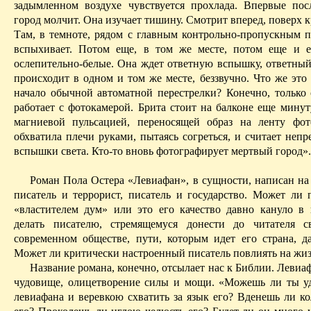
задымленном воздухе чувствуется прохлада. Впервые пос
город молчит. Она изучает тишину. Смотрит вперед, поверх к
Там, в темноте, рядом с главным контрольно-пропускным п
вспыхивает. Потом еще, в том же месте, потом еще и 
ослепительно-белые. Она ждет ответную вспышку, ответный 
происходит в одном и том же месте, беззвучно. Что же это 
начало обычной автоматной перестрелки? Конечно, только 
работает с фотокамерой.
Брита
стоит на балконе еще минуту
магниевой пульсацией, переносящей образ на ленту фо
обхватила плечи руками, пытаясь согреться, и считает неп
вспышки света. Кто-то вновь фотографирует мертвый город».
Роман Пола
Остера
«Левиафан», в сущности, написан на
писатель и террорист, писатель и государство. Может ли п
«властителем дум» или это его качество давно кануло в
делать писателю, стремящемуся донести до читателя 
современном обществе, пути, которым идет его страна, д
Может ли критически настроенный писатель повлиять на жи
Название романа, конечно, отсылает нас к Библии. Леви
чудовище, олицетворение силы и мощи. «Можешь ли ты 
левиафана и веревкою схватить за язык его? Вденешь ли ко