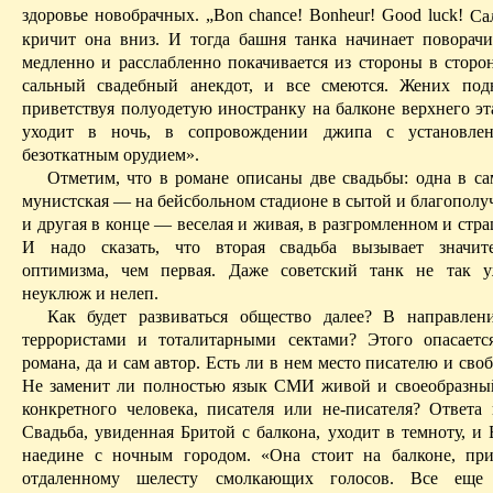
здоровье новобрачных.
„Bon chance!
Bonheur
! Good luck!
Са
кричит
она
вниз
.
И тогда башня танка начинает поворачи
медленно и расслабленно покачивается из стороны в сторон
сальный свадебный анекдот, и все смеются. Жених под
приветствуя полуодетую иностранку на балконе верхнего эт
уходит в ночь, в сопровождении джипа с установл
безоткатным орудием».
Отметим, что в романе описаны две свадьбы: одна в с
мунистская
— на бейсбольном стадионе в сытой и благополу
и другая в конце — веселая и живая, в разгромленном и стр
И надо сказать, что вторая свадьба вызывает значит
оптимизма, чем первая. Даже советский танк не так у
неуклюж и нелеп.
Как будет развиваться общество далее? В направлен
террористами и тоталитарными сектами? Этого опасаетс
романа, да и сам автор. Есть ли в нем место писателю и св
Не заменит ли полностью язык СМИ живой и своеобразны
конкретного человека, писателя или
не-писателя
? Ответа 
Свадьба, увиденная Бритой с балкона, уходит в темноту, и
наедине с ночным городом. «Она стоит на балконе, пр
отдаленному шелесту смолкающих голосов. Все еще