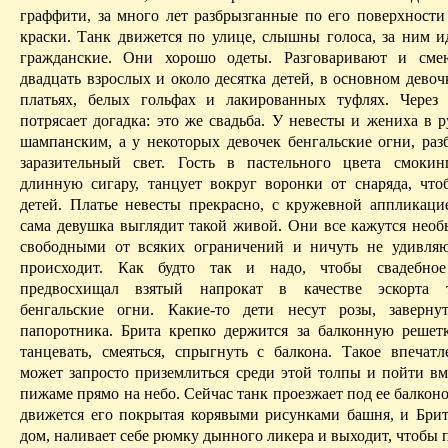
граффити, за много лет разбрызганные по его поверхности
краски. Танк движется по улице, слышны голоса, за ним и
гражданские
. Они хорошо одеты. Разговаривают и смею
двадцать взрослых и около десятка детей, в основном дево
платьях, белых гольфах и лакированных туфлях. Через
потрясает догадка: это же свадьба. У невесты и жениха в 
шампанским, а у некоторых девочек бенгальские огни, ра
заразительный свет. Гость
в
пастельного
цвета смокинг
длинную сигару, танцует вокруг воронки от снаряда, что
детей. Платье невесты прекрасно, с кружевной аппликаци
сама девушка выглядит такой живой. Они все кажутся не­о
свободными от всяких ограничений и ничуть не удивляю
происходит. Как
будто
так и надо, чтобы свадебное 
предвосхищал взятый напрокат в качестве эскорта 
бенгальские огни. Какие-то дети несут розы, заверну
папоротника.
Брита
крепко держится за балконную решетк
танцевать, смеяться, спрыгнуть с балкона. Такое впечатл
может запросто приземлиться среди этой толпы и пойти вм
пижаме прямо на небо. Сейчас танк проезжает под ее балкон
движется его покрытая корявыми рисунками башня, и
Брит
дом, наливает себе рюмку дынного ликера и выходит, чтобы п