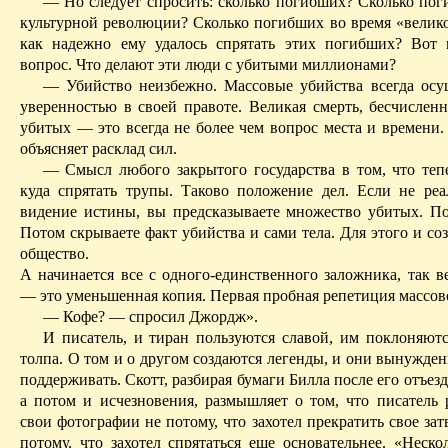
— Но следует спросить: сколько погибших? Сколько пог
культурной революции? Сколько погибших во время «велико
как надежно ему удалось спрятать этих погибших? Вот
вопрос. Что делают эти люди с убитыми миллионами?
— Убийство неизбежно. Массовые убийства всегда осу
уверен­ностью в своей правоте. Великая смерть, бесчислен
убитых — это всегда не более чем вопрос места и времени.
объясняет расклад сил.
— Смысл любого закрытого государства в том, что тепе
куда спрятать трупы. Таково положение дел. Если не реа
видение истины, вы предсказываете множество убитых. По
Потом скрываете факт убийства и сами тела. Для этого и со
общество.
А начинается все с одного-единственного заложника, так в
— это уменьшенная копия. Первая пробная репетиция массово
— Кофе? — спросил Джордж».
И писатель, и тиран пользуются славой, им поклоняютс
толпа. О том и о другом создаются легенды, и они вынужде
поддерживать. Скотт, разбирая бумаги Билла после его отъез
а потом и исчезновения, размышляет о том, что писатель 
свои фотографии не потому, что захотел прекратить свое зат
потому, что захотел спрятаться еще основательнее. «Неско