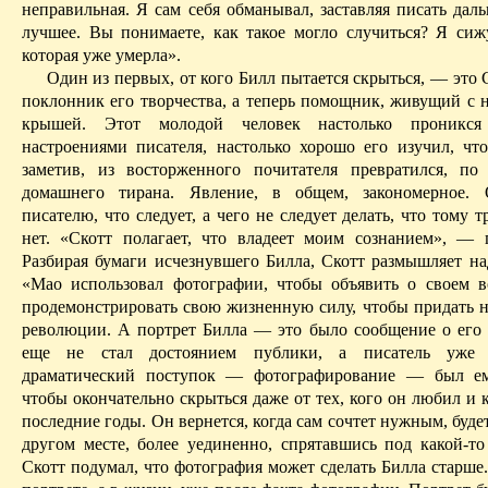
неправильная. Я сам себя обманывал, заставляя писать дал
лучшее. Вы понимаете, как такое могло случиться? Я сиж
которая уже умерла».
Один из первых, от кого Билл пытается скрыться, — это
поклонник его творчества, а теперь помощник, живущий с 
крышей. Этот молодой человек настолько проникс
настроениями писателя, настолько хорошо его изучил, что
заметив, из восторженного почитателя превратился, по
домашнего тирана. Явление, в общем, закономерное. 
писателю, что следует, а чего не следует делать, что тому тр
нет. «Скотт полагает, что владеет моим сознанием», — 
Разбирая бумаги исчезнувшего Билла, Скотт размышляет над
«Мао использовал фотографии, чтобы объявить о своем 
продемонстрировать свою жизненную силу, чтобы придать 
революции. А портрет Билла — это было сообщен
ие о е
го
еще не стал достоянием публики, а писатель уже 
драматический поступок — фотографирование — был ем
чтобы окончательно скрыться даже от тех, кого он любил и 
последние годы. Он вернется, когда сам сочтет нужным, будет
другом месте, бол
ее уе
диненно, спрятавшись под какой-то
Скотт подумал, что фотография может сделать Билла старше