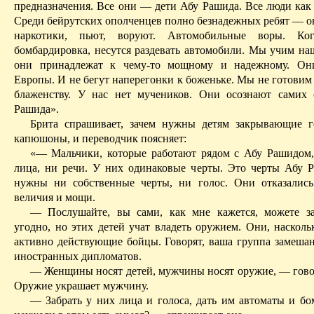
предназначения. Все они — дети
Абу
Рашида
. Все люди как
Среди
бейрутских
ополченцев полно безнадежных ребят — 
наркотики, пьют, воруют. Автомобильные воры. Ког
бомбардировка, несутся
раздевать автомобили
. Мы учим наш
они принадлежат к чему-то мощному и надежному. Он
Европы. И не бегут наперегонки к боженьке. Мы не готовим
блаженству. У нас нет мучеников. Они осознают самих 
Рашида
».
Брита
спрашивает, зачем нужны детям закрывающие г
капюшоны, и переводчик поясняет:
«— Мальчики, которые работают рядом с
Абу
Рашидом
лица, ни речи. У них одинаковые черты. Это черты
Абу
Р
нужны ни собственные черты, ни голос. Они отказалис
величия и мощи.
— Послушайте, вы сами, как мне кажется, можете за
угодно, но этих детей учат владеть оружием. Они, насколь
активно действующие бойцы. Говорят, ваша группа замешан
иностранных дипломатов.
— Женщины носят детей, мужчины носят оружие, — гов
Оружие украшает мужчину.
— Забрать у них лица и голоса, дать им автоматы и бо