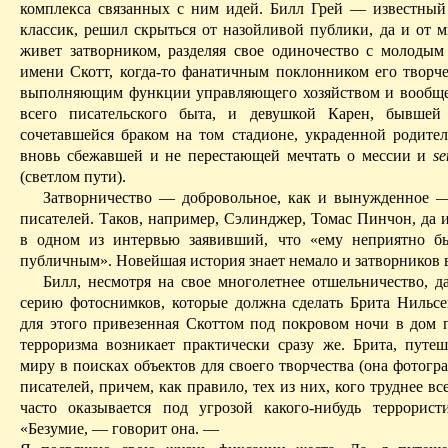
комплекса
связанных с ним идей.
Билл Грей — известный
классик, решил скрыться от назойливой публики, да и от м
живет затворником, разделяя свое одиночество с молодым
имени Скотт, когда-то фанатичным поклонником его творчес
выполняющим функции управляющего хозяйством и вообще
всего писательского быта, и девушкой Карен, бывшей
сочетавшейся браком на том стадионе, украденной родител
вновь
сбежавшей
и не перестающей мечтать о мессии
и
se
(светлом пути).
Затворничество — добровольное, как и вынужденное 
писателей. Таков, например,
Сэлинджер
, Томас
Пинчон
, да 
в одном из интервью заявивший, что «ему неприятно б
публичным». Новейшая история знает немало и затворников
Билл, несмотря на свое многолетнее отшельничество, да
серию фотоснимков, которые должна сделать Брита
Нильсе
для этого привезенная Скоттом под покровом ночи в дом п
терроризма возникает практически сразу же. Брита, путе
миру в поисках объектов для своего творчества (она фотогр
писателей, причем, как правило, тех из них, кого труднее все
часто оказывается под угрозой какого-нибудь террористи
«Безумие, — говорит она. —