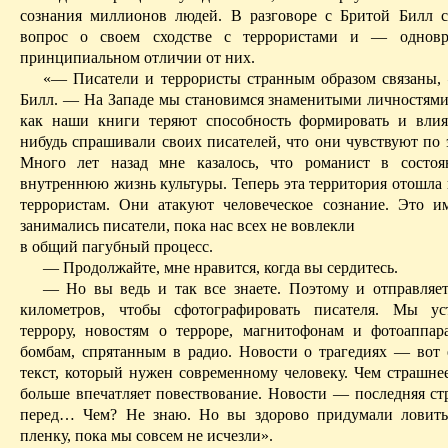
сознания миллионов людей. В разговоре с
Бритой
Билл с
вопрос о своем сходстве с террористами и — одно
принципиальном отличии от них.
«— Писатели и террористы странным образом связаны,
Билл. — На Западе мы становимся знаменитыми личностями 
как наши книги теряют способность формировать и влия
нибудь спрашивали своих писателей, что они чувствуют по 
Много лет назад мне казалось, что романист в состоя
внутреннюю жизнь культуры. Теперь эта территория отошла 
террористам. Они атакуют человеческое сознание. Это и
занимались писатели, пока нас всех не вовлекли
в общий пагубный процесс.
— Продолжайте, мне нравится, когда вы сердитесь.
— Но вы ведь и так все знаете. Поэтому и отправляет
километров, чтобы сфотографировать писателя. Мы ус
террору, новостям о терроре, магнитофонам и фотоаппар
бомбам, спрятанным в радио. Новости о трагедиях — вот
текст, который нужен современному человеку. Чем страшнее
больше впечатляет повествование. Новости — последняя стр
перед… Чем? Не знаю. Но вы здорово придумали ловить
пленку, пока мы совсем не исчезли».