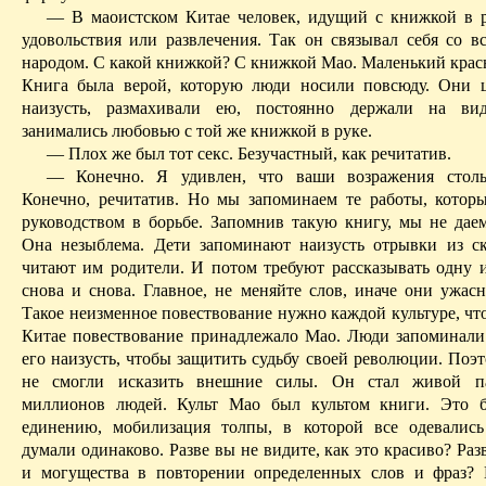
— В
маоистском
Китае человек, идущий с книжкой в р
удовольствия или развлечения. Так он связывал себя со в
народом. С какой книжкой? С книжкой Мао. Маленький крас
Книга была верой, которую люди носили повсюду. Они 
наизусть, размахивали ею, постоянно держали на вид
занимались любовью с той же книжкой в руке.
— Плох же был тот секс. Безучастный, как речитатив.
— Конечно. Я удивлен, что ваши возражения столь
Конечно, речитатив. Но мы запоминаем те работы, котор
руководством в борьбе. Запомнив такую книгу, мы не даем
Она незыблема. Дети запоминают наизусть отрывки из ск
читают им родители. И потом требуют рассказывать одну и
снова и снова. Главное, не меняйте слов, иначе они ужасн
Такое неизменное повествование нужно каждой культуре, чт
Китае повествование принадлежало Мао. Люди запоминали 
его наизусть, чтобы защитить судьбу своей революции. Поэ
не смогли исказить внешние силы. Он стал живой п
миллионов людей. Культ Мао был культом книги. Это 
единению, мобилизация толпы, в которой все одевалис
думали одинаково. Разве вы не видите, как это красиво? Раз
и могущества в повторении определенных слов и фраз?