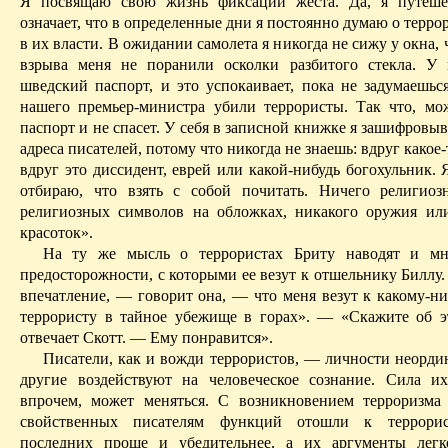
Я посвящаю свою жизнь фиксации жеста. Да, я путеше
означает, что в определенные дни я постоянно думаю о терро
в их власти. В ожидании самолета я никогда не сижу у окна, 
взрыва меня не поранили осколки разбитого стекла. У
шведский паспорт, и это успокаивает, пока не задумаешься
нашего премьер-министра убили террористы. Так что, мо
паспорт и не спасет. У себя в записной книжке я зашифров
адреса писателей, потому что никогда не знаешь: вдруг какое-
вдруг это диссидент, еврей или какой-нибудь богохульник.
отбираю, что взять с собой почитать. Ничего религиоз
религиозных символов на обложках, никакого оружия ил
красоток
».
На ту же мысль о террористах
Бриту
наводят и мн
предосторожности, с которыми ее везут к отшельнику Биллу.
впечатление, — говорит она, — что меня везут к какому-ни
террористу в тайное убежище в горах». — «Скажите об 
отвечает Скотт. — Ему понравится».
Писатели, как и вожди террористов, — личности неордин
другие воздействуют на человеческое сознание. Сила их
впрочем, может меняться. С возникновением терроризма
свойственных писателям функций отошли к террори
последних проще и убедительнее, а их аргументы легк