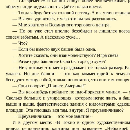
— Со временем и башни станут
более человеческими
, 
обретут индивидуальность. Дайте только время.
— Тогда я буду биться головой о стену. А вы меня останав
— Вы еще удивитесь, с чего это вы так разозлились.
— Мне хватило и Всемирного торгового центра.
— Но он уже стал вполне безобиден и лишился возра
совсем забытым. А насколько хуже…
— Что?
— Если бы вместо двух башен была одна.
— Хотите сказать, они взаимодействуют? Игра света.
— Разве одна башня не была бы гораздо хуже?
— Нет, потому что меня раздражает не только размер. Ра
ужасен. Но две башни — это как комментарий к чему-т
беседуют между собой, только непонятно, что они там говорят
— Они говорят: „Привет, Америка!“
— Вы как-нибудь пройдите по нью-йоркским улицам, — с
Сколько больных и умирающих, которым негде жить, а баш
выше и выше, фантастические здания с километрами сдающ
площади. Эта площадь вся там, внутри. Я преувеличиваю?
— Преувеличивать — это мое занятие».
И в другом месте: «В Токио в одном художественном
видела репродукцию картины под названием „Небоскреб I