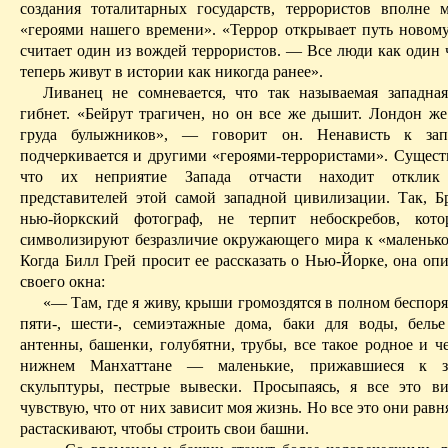
создания тоталитарных государств, террористов вполне 
«героями нашего времени». «Террор открывает путь новом
считает один из вождей террористов. — Все люди как один 
теперь живут в истории как никогда ранее».
Ливанец не сомневается, что так называемая западна
гибнет. «Бейрут трагичен, но он все же дышит. Лондон ж
груда булыжников», — говорит он. Ненависть к за
подчеркивается и другими «героями-террористами». Существ
что их неприятие Запада отчасти находит отклик
представителей этой самой западной цивилизации.
Так, 
нью-йоркский фотограф, не терпит небоскребов, кот
символизируют безразличие окружающего мира к «маленько
Когда Билл Грей просит ее рассказать о Нью-Йорке, она оп
своего окна:
«— Там, где я живу, крыши громоздятся в полном беспор
пяти-, шести-, семиэтажные дома, баки для воды, белье
антенны, башенки, голубятни, трубы, все такое родное и ч
нижнем
Манхаттане
— маленькие, прижавшиеся к зе
скульптуры, пестрые вывески.
Просыпаясь, я все это в
чувствую, что от них зависит моя жизнь. Но все это они равн
растаскивают, чтобы строить свои башни.