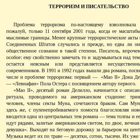
ТЕРРОРИЗМ И ПИСАТЕЛЬСТВО
Проблема терроризма по-настоящему взволновала 
пожалуй, только 11 сентября 2001 года, когда ее масштаб
мыслимые границы. Менее крупные террористические акты 
Соединенных Штатов случались и прежде, но едва ли о
общественное сознание в такой степени. Писатель, впроче
особое: ему свойственно замечать то и задумываться над тем
остается неясным или представляется несуществен
современников. В 1991 и 1992 годах вышли два романа,
посв
числе и проблеме терроризма: первый —
«Мао II» Дона
Де
— «Левиафан» Пола
Остера
с посвящением автору первого.
«Мао II», десятый роман
Делилло
, начинается с описа
ритуала, проводимого на американском стадионе: трин
человек, члены секты
Муна
, сочетаются браком. Сам
Мун
здесь же, с пуленепробиваемого помоста благословляя нов
вводится одна из центральных тем романа — тема толпы и е
идут рядами, залитые американским светом, по двое, вечна
девушка». Выходят на беговую дорожку за барьером на цент
Музыка ведет их по траве — десятки, сотни, тысячи. Их уже 