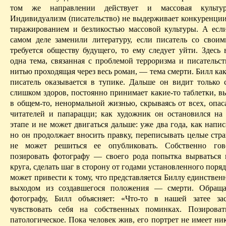
том же направлении действует и массовая культ
Индивидуализм (писательство) не выдерживает конкуренции
тиражированием и безликостью массовой культуры. А есл
самом деле заменили литературу, если писатель со свои
требуется обществу будущего, то ему следует уйти. Здесь 
одна тема, связанная с проблемой терроризма и писательст
нитью проходящая через весь роман, — тема смерти. Билл как
писатель оказывается в тупике. Дальше он видит только 
слишком здоров, постоянно принимает какие-то таблетки, в
в общем-то, ненормальной жизнью, скрываясь от всех, опас
читателей и папарацци; как художник он остановился на
этапе и не может двигаться дальше: уже два года, как напис
но он продолжает вносить правку, переписывать целые стр
не может решиться ее опубликовать.
Собственно гово
позировать фотографу — своего рода попытка вырваться 
круга, сделать шаг в сторону от годами установленного поряд
может привести к тому, что представляется Биллу
единствен
выходом из создавшегося положения — смерти. Обраща
фотографу, Билл объясняет: «Что-то в нашей затее за
чувствовать себя на собственных поминках. Позирова
патологическое. Пока человек жив, его портрет не имеет ни