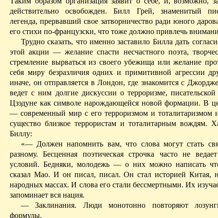
Таким
образом
организация заявит о себе, и, возможно, з
действительно освобожден. Билл Грей, знаменитый пис
легенда, прервавший свое затворничество ради юного даров
его стихи по-французски, что тоже должно привлечь вниман
Трудно сказать, что именно заставило Билла дать согласи
этой акции — желание спасти несчастного поэта, творче
стремление вырваться из своего убежища или желание про
себя миру безразличия одних и примитивной агрессии др
иначе, он отправляется в Лондон, где знакомится с Джорд
ведет с ним долгие дискуссии о терроризме, писательской
Цзэдуне как символе нарождающейся новой формации. В це
— современный мир с его терроризмом и тоталитаризмом и
существо близкое террористам и тоталитарным вождям.
Х
Биллу:
«— Должен напомнить вам, что слова могут стать св
разному. Бесценная поэтическая строчка часто не веда
условий. Бедняки, молодежь — о них можно написать чт
сказал Мао. И он писал, писал. Он стал историей Китая, 
народных массах. И слова его стали бессмертными. Их изучае
запоминает вся нация.
— Заклинания. Люди монотонно повторяют лозунг
формулы.