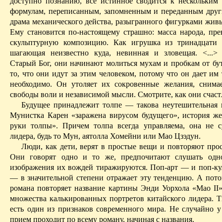
доступно познанию, все истинное сводится к нескольки
формулам, переписанным, запомненным и переданным друг
драма механического действа, разыгранного фигурками живы
Ему становится по-настоящему страшно: масса народа, пре
скульптурную композицию. Как игрушка из тринадцати 
шагающая неизвестно куда, невинная и зловещая. <...>
Старый Бог, они начинают молиться мухам и пробкам от бу
то, что они идут за этим человеком, потому что он дает им 
необходимо. Он утоляет их сокровенные желания, снима
свободы воли и независимой мысли. Смотрите, как они счас
Будущее принадлежит толпе — такова неутешительная
Мунистка
Карен «заражена вирусом будущего», история же
руки толпы». Причем толпа всегда управляема, она не с
лидера, будь то
Мун
, аятолла Хомейни или Мао Цзэдун.
Люди, как дети, верят в простые вещи и повторяют про
Они говорят одно и то же, предпочитают слушать одн
изображения их вождей тиражируются. Поп-арт — и поп-ку
— в значительной степени отражает эту тенденцию. А пото
романа повторяет название картины
Энди
Уорхола
«Мао II
множества калькированных портретов китайского лидера. 
есть один из признаков современного мира. Не случайно 
прием проходит по всему роману, начиная с названия.