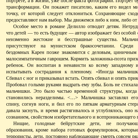
портрете, а в жизни, уже после факта фотографии. Портрет б
трансформации. Он покажет писателю, каким его видел ми
точку, от которой следует отклониться. Сохраняющие сход
предоставляют нам выбор. Мы движемся либо к ним, либо от
Особое место в романе
Делилло
отводит детям. Нетрудн
что детей — то есть будущее — автор изображает без особой
неизменно жестокие и бесстрашные существа. Мальчи
присутствуют на
мунистском
бракосочетании. Среди 
бездомных Карен позже знакомится с деловым, циничны
малосимпатичным
гаврошем
. Кормить заложника-поэта при
ребенок. Он воспитан в ненависти ко всему западному 
испытывать сострадания к пленному. «Иногда мальчишк
Сбивал с ног и приказывал встать. Опять сбивал и опять прик
Пробовал голыми руками выдрать ему зубы. Боль не стихала
мальчишки. Это было частью временной структуры, когда
становились неразделимы. <…> Мальчишка заставлял ег
спину, согнув ноги, и бил его по пяткам арматурным стер
давала заснуть, и время растягивалось и углублялось, оно 
сознанием, свойством изобретательного и всепроникающего 
Нищие, голодные
бейрутские
дети, не получающ
образования, кроме набора готовых формулировок, котор
террористы, дети, постоянно наблюдающие смерть совсем ря