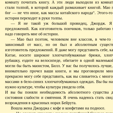
комнату почитать книгу. А эти люди выходили из комна
стали толпой, в которой каждый размахивает книгой. Мао 
бог — не что иное, как массы китайского народа“. Этого-то
история переходит в руки толпы.
— Я не такой уж большой провидец, Джордж. Я и
предложений. Как изготовитель пончиков, только работаю 
надо говорить мне об истории.
— Мао был поэтом, человеком вне классов, в чем-то
зависимый от масс, но он был и абсолютным сущес
изготовитель предложений. Я даже могу представить себе, к
Китае, носите широкие хлопчатобумажные брюки, хлоп
рубашку, ездите на велосипеде, обитаете в одной маленько
могли бы быть
маоистом
, Билл. У вас бы получилось лучше,
внимательно прочел ваши книги, и мы проговорили мно
прекрасно могу себе представить, как вы сливаетесь с мно
массами в бело-синих хлопчатобумажных одеждах. Вы бы нап
нужно культуре, чтобы культура увидела себя.
И вы бы поняли необходимость абсолютного существа д
состояния слабости и смятения. Я очень надеюсь стать сви
возрождения в крысиных норах Бейрута.
Вошла жена Джорджа с кофе и конфетами на подносе.