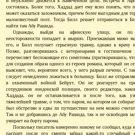
и неу­клонно движется к намеченной цели. Встреча в Аф
состоялась. Более того,
Хаддад
дает ему ясно понять, что п
может оказаться заложником, причем более выгодным для те
малоизвестный поэт. Тогда Билл решает отправиться в Б
найти там
Абу
Рашида
.
Однажды, выйдя на афинскую улицу, он по 
неосторожности попадает в аварию. Проезжавшая мимо м
его, и Билл получает серьезную травму, однако к врачу н
Позже, разговорившись с ветеринарами в гостиничном 
перечисляет беспокоящие его симптомы (притворившись, что
для создания образа одного из героев романа, который он с
выясняет, что, вероятнее всего, у него разрыв печени. С т
следует немедленно ложиться в больницу. Билл же отправля
в охваченный войной Бейрут. Он не реагирует на пре
сотрудников лондонской полиции, своего редактора, нак
Хаддада
, он не останавливается и после того, как уз
тяжелейшей травме, о том, что паром, на котором он собирае
был
обстрелян и едва ли путешествие на нем можно считат
Так и не добравшись
до
Абу
Рашида
, так и не освободив з
умирает на борту парома.
Поскольку писатель намеренно никому не сообщал, куда н
паспорт после его смерти забрал какой-то случайный 