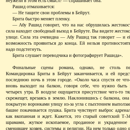
неужели в этом есть смысл? — спрашивает она.
Рашид
отмахивается:
— Не тащите свои проблемы в Бейрут.
Брита
быстро меняет пленку.
—
Абу
Рашид
говорит, что на нас обрушилась жестокос
сила находит свободный выход в Бейруте. Вы видите жесток
улице. Сила эта очевидна —
Абу
Рашид
так говорит — и ей
возможность проявиться до конца. Ей нельзя противостоять
надо подстегнуть.
Брита
слушает переводчика и фотографирует
Рашида
».
Финальные сцены романа, однако, не столь пес
Командировка
Бриты
в Бейрут заканчивается, и ей предс
последнюю ночь в этом городе. «Около часа спустя ее что-
вновь выходит на балкон, говоря себе, что нужно быть 
четырех утра. В воздухе ощущается присутствие чего-то тя
скрежещет, врезаясь в землю. Наклонившись с балкона, она
покрытую воронками улицу из-за угла с пыхтением выползае
башне покачивается пушка.
Брита
чувствует выброс адренал
как вкопанная и ждет.
Кажется, это старый совет­ский Т-
шрамами, жуткое ископаемое, проданное и украденное 
сменившее хозяев, системы и религии.
На нем только одно 