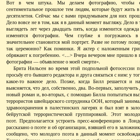
Вот в чем штука. Мы делаем фотографию, чтобы со
сентиментальное прошлое тем людям, которые будут жить 
десятилетия. Сейчас мы с вами придумываем для них прош
Дело вовсе не в том, как я в данный момент выгляжу. Дело в т
выглядеть лет через двадцать пять, когда изменится одежда
изменятся фотографии. Чем глубже я погружаюсь в
значительнее становится мой портрет. Разве не потому пози
так церемонно? Как поминки. Я актер с наложенным гри
обряжают к погребению. <…> Вчера вечером мне пришло в го
фотографии — объявление о моей смерти».
Брита
Нильсен
во время этой подпольной
фотосессии
п
просьбу его бывшего редактора и друга связаться с ним: у тог
какое-то важное дело. Позже, когда Билл решается и на
выясняется, что дел, собственно, два. Во-первых, заполучить 
новый роман и, во-вторых, с помощью Билла попытаться выз
террористов швейцарского сотрудника ООН, который занима
здравоохранения в палестинских лагерях и был взят в зал
бейрутской
террористической группировкой. Этот молод
поэт. Предполагается устроить пресс-конференцию в Лондо
рассказано о поэте и об организации, взявшей его в заложник
сообщено, что молодого поэта в данный момент освобожда