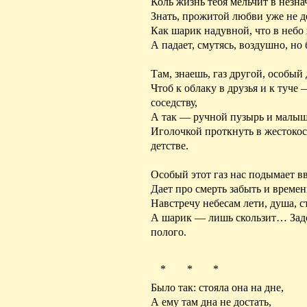
Коль жизнь тебя мельчит в незна
Знать, прожитой любви уже не 
Как шарик надувной, что в небо 
А падает,
смутясь
, воздушно, но
Там, знаешь, газ другой, особый
Чтоб к облаку в друзья и к туче 
соседству,
А так — ручной пузырь и
малыш
Иголочкой проткнуть в жестоко
детстве.
Особый этот газ нас
подымает
вв
Дает про смерть забыть и време
Навстречу небесам лети, душа, с
А шарик — лишь скользит… Зад
полого.
* * *
Было так: стояла она на дне,
А ему там дна не достать,