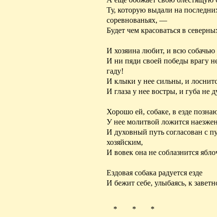
Ту, которую выдали на последни
соревнованьях, —
Будет чем красоваться в
северны
И хозяина любит, и всю собачью 
И ни пяди своей победы врагу не
гаду
!
И клыки у нее сильны, и лоснит
И глаза у нее востры, и губа не
д
Хорошо ей, собаке, в езде позна
У нее молитвой ложится наезжен
И духовный путь согласован с п
хозяйским,
И вовек она не соблазнится ябл
Ездовая собака радуется езде
И бежит себе, улыбаясь, к заветн
* * *