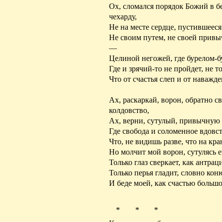
Ох, сломался порядок Божий в 
чехарду,
Не на месте сердце, пустившееся
Не своим путем, не своей прив
—
Целиной негожей, где бурелом-б
Где и зрячий-то не пройдет, не
т
Что от счастья
слеп
и от наважде
Ах,
раскаркай
, ворон, обратно с
колдовство,
Ах, верни,
сутулый
, привычную
Где свобода и соломенное вдовст
Что, не видишь разве, что на кр
Но молчит мой ворон, сутулясь 
Только глаз сверкает, как антраци
Только перья гладит, словно кон
И беде моей, как счастью большо
* * *