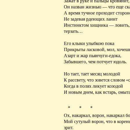
Зажат
в руке и пальцы
кровянит
,
Он назван жизнью — что еще ска
А время тучное проходит сторон
Не задевая рдеющих ланит
Инстинктом хищника — ловить, 
терзать…
Его клыки улыбкою пока
Прикрыты
ласковой, мол, хочеш
Азарт и жар
пьянчуги-едока
,
Забывшего
, чем потчует юдоль.
Но тает, тает месяц молодой
К рассвету, что зовется словом «
Когда в полях ликует козодой
И новым днем, как встарь, омыта
* * *
Ох,
накаркал
, ворон, накаркал б
Мой сутулый ворон, что в корен
зрит.