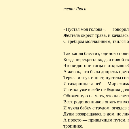
тети Люси
«Пустая моя голова», — говорила
Желтела окрест трава, и качалась
С гребцом молчаливым, таился о
—
Так капля блестит, одиноко пови
Когда перекрыта вода, а
новой
н
Что видят они тогда
в
открывшей
А жизнь, что была
допрежь
цвети
Теряла и
звук
и цвет, пустела сол
И сахарница за ней… Мир сжимал
И тетка уже в себе не будила доч
Обиженную на мать, что на свете
Всех
родственников
опять отпуск
И чуяла бабку с трудом, оглядев
Душа возвращалась в дом, не лик
А просто — привычным путем, 
тропинке,