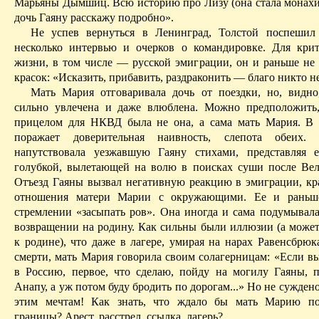
Марьяны Дымшиц. Всю историю про Лизу (она стала монахин
дочь
Гаяну
расскажу подробно».
Не успев вернуться в Ленинград, Толстой поспешил 
несколько интервью и очерков о командировке. Для кри
жизни, в том числе — русской эмиграции, он и раньше не
красок: «Исказить, прибавить, раздраконить — благо никто не
Мать Мария отговаривала дочь от поездки, но, видн
сильно увлечена и даже влюблена. Можно предположить
прицелом для НКВД была не она, а сама мать Мария. В
поражает доверительная наивность, слепота обеих
напутствовала уезжавшую
Гаяну
стихами, представляя е
голубкой, вылетающей на волю в поисках суши после Вел
Отъезд
Гаяны
вызвал негативную реакцию в эмиграции, кр
отношения матери Марии с окружающими. Ее и раньш
стремлении «засыпать ров». Она иногда и сама подумывал
возвращении на родину. Как сильны были иллюзии (а может
к родине), что даже в лагере, умирая на нарах Равенсбрюк
смерти, мать Мария говорила своим
солагерницам
: «Если в
в Россию, первое, что сделаю, пойду на могилу
Гаяны
, 
Анапу, а уж потом буду бродить по дорогам...» Но не сужден
этим мечтам! Как знать, что ждало бы мать Марию 
границы? Арест, расстрел, ссылка, лагерь?