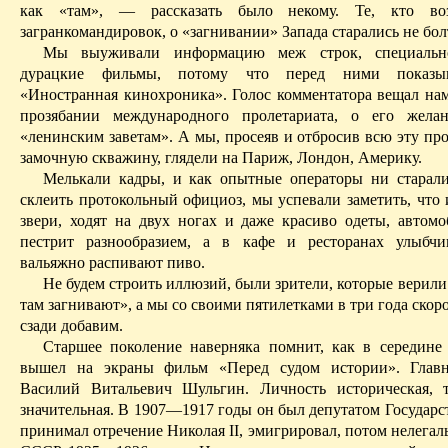
как «там», — рассказать было некому. Те, кто во
загранкомандировок, о «загнивании» Запада старались не бол
Мы выуживали информацию меж строк, специальн
дурацкие
фильмы, потому что перед ними показы
«Иностранная кинохроника». Голос комментатора вещал нам
прозябании международного пролетариата, о его желан
«ленинским заветам». А мы, просеяв и отбросив всю эту про
замочную скважину, глядели на Париж, Лондон, Америку.
Мелькали кадры, и как опытные операторы ни старали
склеить протокольный официоз, мы успевали заметить, что 
звери, ходят на двух ногах и даже красиво одеты, автом
пестрит разнообразием, а в кафе и ресторанах улыбчи
вальяжно распивают пиво.
Не будем строить иллюзий, были зрители, которые верили 
там загнивают», а мы со своими пятилетками в три года скор
сзади добавим.
Старшее поколение наверняка помнит, как в середине
вышел на экраны фильм «Перед судом истории». Гла
Василий Виталь­евич Шульгин. Личность историческая, 
значительная. В 1907—1917 годы он был депутатом Государс
принимал отречение Николая II, эмигрировал, потом нелегал