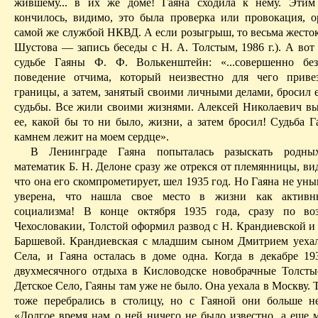
жившему... в их же доме!
Гаяна
сходила к нему. Этим
кончилось, видимо, это была проверка или провокация, о
самой же службой НКВД. А если розыгрыш, то весьма жесток
Шустова
— запись беседы с Н. А. Толстым, 1986 г.). А вот
судьбе
Гаяны
Ф. Ф.
Волькенштейн
: «...совершенно без
поведение отчима, который неизвестно для чего прив
границы, а затем, занятый своими личными делами, бросил 
судьбы. Все жили своими жизнями. Алексей Николаевич в
ее, какой бы то ни было, жизни, а затем бросил! Судьба
Г
камнем лежит на моем сердце».
В Ленинграде
Гаяна
попыталась разыскать родны
математик Б. Н. Делоне сразу же отрекся от племянницы, ви
что она его скомпрометирует, шел 1935 год. Но
Гаяна
не уныв
уверена, что нашла свое место в жизни как активн
социализма! В конце октября 1935 года, сразу по во
Чехословакии, Толстой оформил развод с Н.
Крандиевской
и 
Баршевой
.
Крандиевская
с младшим сыном Дмитрием уехал
Села, и
Гаяна
осталась в доме одна. Когда в декабре 19
двухмесячного отдыха в Кисловодске новобрачные Толсты
Детское Село,
Гаяны
там уже не было. Она уехала в Москву. 
тоже перебрались в столицу, но с
Гаяной
они больше не 
«Долгое время нам о ней ничего не было известно, а еще 