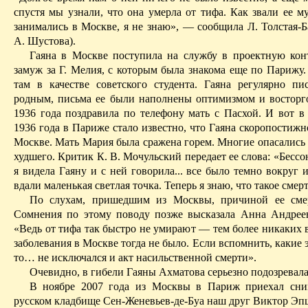
спустя мы узнали, что она умерла от тифа. Как звали ее м
занимались в Москве, я не знаю», — сообщила Л.
Толстая-
А.
Шустова
).
Гаяна
в Москве поступила на службу в проектную кон
замуж за Г. Мелия, с которым была знакома еще по Парижу.
там
в качестве советского студента.
Гаяна
регулярно пи
родным, письма ее были наполнены оптимизмом и восторго
1936 года поздравила по телефону мать с Пасхой. И вот в 
1936 года в Париже стало известно, что
Гаяна
скоропостижно
Москве. Мать Мария была сражена горем. Многие опасались 
худшего. Критик К. В. Мочульский передает ее слова: «Бес
я видела
Гаяну
и с ней говорила... все было темно вокруг и
вдали маленькая светлая точка. Теперь я знаю, что такое смерт
По слухам, пришедшим из Москвы, причиной ее сме
Сомнения по этому поводу позже высказала Анна Андрее
«Ведь от тифа так быстро не умирают — тем более никаких 
заболевания в Москве тогда не было. Если вспомнить, какие 
то… не исключался и акт насильственной смерти».
Очевидно, в гибели
Гаяны
Ахматова серьезно подозревал
В ноябре 2007 года из Москвы в Париж приехал сни
русском кладбище
Сен-Женевьев-де-Буа
наш друг Виктор Эп