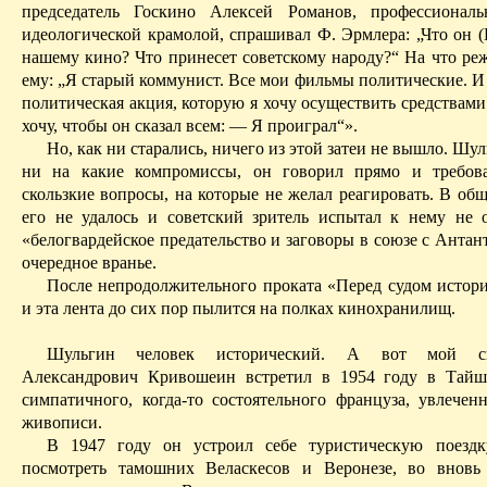
председатель Госкино Алексей Романов, профессионал
идеологической крамолой, спраши­вал Ф.
Эрмлера
: „Что он 
нашему кино? Что принесет советскому­ народу?“ На что ре
ему: „Я старый коммунист. Все мои фильмы политические. И
политическая акция, которую я хочу осуществить средствами 
хочу, чтобы он сказал всем: — Я проиграл“».
Но, как ни старались, ничего из этой затеи не вышло.
Шул
ни на
какие
компромиссы, он говорил прямо и требова
скользкие вопросы, на которые не желал реагировать. В об
его не
удалось
и советский зритель испытал к нему не 
«белогвардейское предательство и заговоры в союзе с Антант
очередное вранье.
После непродолжительного проката «Перед судом истори
и эта лента до сих пор пылится на полках
кинохранилищ
.
Шульгин человек исторический. А вот мой с
Александрович Кривошеин встретил в 1954 году в
Тайш
симпатичного, когда-то состоятельного француза, увлечен
живописи.
В 1947 году он устроил себе туристическую поез
посмотреть тамошних
Веласкесов
и Веронезе, во вновь