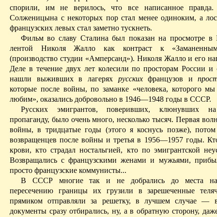
спорили, им не верилось, что все
написанное
правда.
Солженицына с некоторых пор стал менее одиноким, а ло
французских левых стал заметно тускнеть.
Фильм во славу Сталина был показан на просмотре в
лентой Нико­ля
Жалло
как контраст к «Заманенны
(производство студии «Амперсанд»). Николя
Жалло
и его н
Деле
в течение двух лет колесили по просторам России и
нашли выживших в лагерях
­русских
французов и
прос
которые после войны, по
заманке
«человека, которого мы
любим», оказались добровольно в 1946—1948 годы в СССР.
Русских эмигрантов, поверивших, клюнувших на
пропаганду, было очень много, несколько тысяч. Первая вол
войны, в три­дцатые годы (этого я коснусь позже), потом
возвращенцев
после войны и третья в 1956—1957 годы. Кто
крови, кто страдал ностальгией, кто по эмигрантской неу
В
озвращались с французскими женами и мужьями, приб
просто французские коммунисты...
В СССР многие так и не добрались до места наз
пересечению границы их грузили в зарешеченные теля
прямиком отправляли за решетку, в лучшем случае — в
документы сразу отбирались, ну, а в обратную сторону, даж