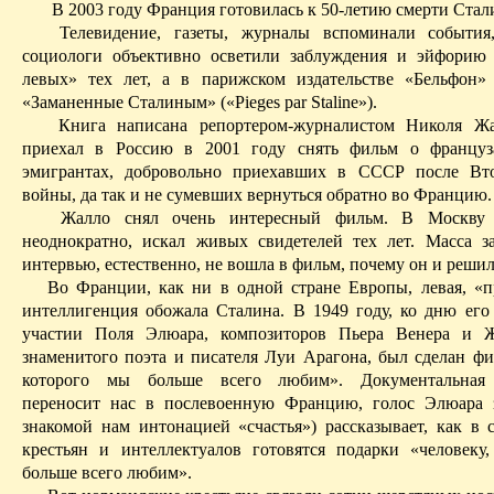
В 2003 году Франция готовилась к 50-летию смерти Стал
Телевидение, газеты, журналы вспоминали события
социологи объективно осветили заблуждения и эйфорию
левых» тех лет, а в парижском издательстве «
Бельфон
»
«Заманенные Сталиным» («
Pieges
par
Staline
»).
Книга написана репортером-журналистом Николя
Жа
приехал в Россию в 2001 году снять фильм о француз
эмигрантах, добровольно приехавших в СССР после
В
т
войны, да так и не сумевших вернуться обратно во Францию.
Жалло
снял очень интересный фильм. В Москву 
неоднократно, искал живых свидетелей тех лет. Масса 
интервью, естественно, не вошла в фильм, почему он и решил
Во Франции, как ни в одной стране Европы, левая, «п
интеллигенция обожала Сталина. В 1949 году, ко дню его 
участии Поля Элюара, композиторов Пьера Венера и
Ж
знаменитого поэта и писателя Луи Арагона, был сделан фи
которого мы больше всего любим». Документальная
переносит нас в послевоенную Францию, голос Элюара 
знакомой нам интонацией «счастья») рассказывает, как в с
крестьян и интеллектуалов готовятся подарки «человеку
больше всего любим».