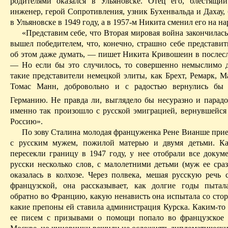
родителями оказался в Ульяновске. Отец его, блестящи
инженер, герой Сопротивления, узник Бухенвальда и Дахау,
в Ульяновске в 1949 году, а в 1957-м Никита сменил его на на
«Представим себе, что
В
торая мировая война закончилась
вышел победителем, что, конечно, страшно себе представит
об этом даже думать, — пишет Никита Кривошеин в послесл
— Но если бы это случилось, то совершенно немыслимо д
такие представители немецкой элиты, как Брехт, Ремарк, М
Томас Манн, добровольно и с радостью вернулись бы
Германию. Не правда ли, выглядело бы несуразно и парадо
именно так произошло с русской эмиграцией, вернувшейся
Россию».
По
зову
Сталина молодая француженка Рене
Вианше
прие
с русским мужем, пожилой матерью и двумя детьми. Ка
пересекли границу в 1947 году, у нее отобрали все докуме
русски несколько слов, с малолетними детьми (муж ее сраз
оказалась в колхозе. Через полвека, мешая русскую речь 
французской, она рассказывает, как долгие годы пытал
обратно во Францию, какую ненависть она испытала со стор
какие препоны ей ставила администрация Курска. Каким-то 
ее писем с призывами о помощи попало во французское 