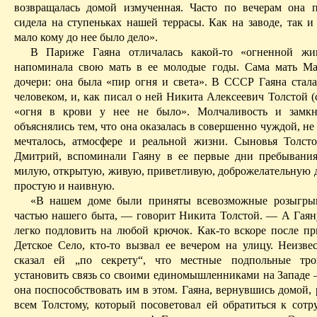
возвращалась домой измученная. Часто по вечерам она 
сидела на ступеньках нашей террасы. Как на заводе, так и
мало кому до нее было дело».
В Париже
Гаяна
отличалась какой-то «огненной жи
напоминала свою мать в ее молодые годы. Сама мать Ма
дочери: она была «пир огня и света». В СССР
Гаяна
стала
человеком, и, как писал о ней Никита Алексеевич Толстой (
«огня в крови у нее не было». Молчаливость и замк
объяснялись тем, что она оказалась в совершенно чуждой, не 
мечталось, атмосфере и реальной жизни. Сыновья Толст
Дмитрий, вспоминали
Гаяну
в ее первые дни пребывани
милую, открытую, живую, приветливую, доброжелательную д
простую и наивную.
«В нашем доме были приняты всевозможные розыгрыш
частью нашего быта, — говорит Никита Толстой. — А
Гаян
легко подловить на любой крючок. Как-то вскоре после п
Детское Село, кто-то вызвал ее вечером на улицу. Неизве
сказал ей „по секрету“, что местные подпольные тро
установить связь со своими единомышленниками на Западе 
она поспособствовать им в этом.
Гаяна
,
вернувшись
домой, 
всем Толстому, который посоветовал ей обратиться к сот