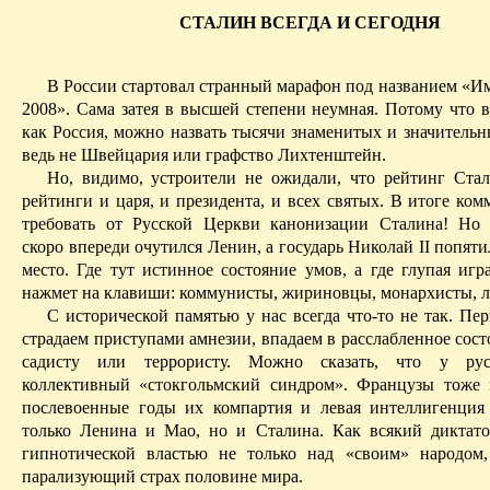
СТАЛИН ВСЕГДА И СЕГОДНЯ
В России стартовал странный марафон под названием «Им
2008». Сама затея в высшей степени неумная. Потому что в
как Россия, можно назвать тысячи знаменитых и значительн
ведь не Швейцария или графство Лихтенштейн.
Но, видимо, устроители не ожидали, что рейтинг Ста
рейтинги и царя, и президента, и всех святых. В итоге ко
требовать от Русской Церкви канонизации Сталина! Но 
скоро впереди очутился Ленин, а государь Николай II попяти
место. Где тут истинное состояние умов, а где глупая игр
нажмет на клавиши: коммунисты,
жириновцы
, монархисты,
С исторической памятью у нас всегда что-то не так. Пе
страдаем приступами амнезии, впадаем в расслабленное сос
садисту или террористу. Можно сказать, что у ру
коллективный «стокгольмский синдром». Французы тоже 
послевоенные годы их компартия и левая интеллигенци
только Ленина и Мао, но и Сталина. Как всякий диктато
гипнотической властью не только над «своим» народом
парализующий страх половине мира.