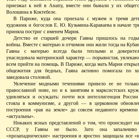
приезжал к ней в Анапу, вместе они бывали у их общег
Волошина в Коктебеле.
В Париже, куда она приехала с мужем и тремя детьм
художник и богослов Е. Ю. Кузьмина-Караваева в начале тр
приняла постриг с именем Мария.
Детство ее старшей дочери
Гаяны
пришлось на годы
войны. Вместе с матерью и отчимом они жили тогда на Куба
Гаяны
с матерью всегда были теплыми и доверител
унаследовала материнский характер — порывистая, увлекающ
всем прийти на помощь. В Париже, когда мать Мария открыл
общежития для бедных,
Гаяна
активно помогала по хоз
заведовала столовой.
Увлечение модными течениями привело ее не только
православной ниве, но и к занятиям в марксистских круж
удивляться
и осуждать: почти вся интеллигенция России
стояла в коммунизме, а другой — в церковном обновле
построения «рая на земле» до совсем недавнего времен
«актуальны».
Никаких ясных представлений о том, что происходит на
СССР, у
Гаяны
не было. Зато она запальчиво 
«
прозападнические
» настроения и яростно защищала все «н