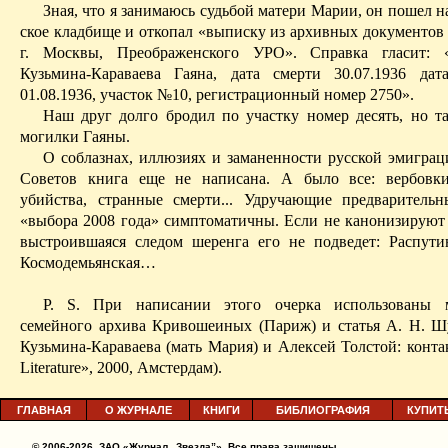
Зная, что я занимаюсь судьбой матери Марии, он пошел 
ское
кладбище и откопал «выписку из архивных документов
г. Москвы, Преображенского УРО». Справка гласит
Кузьмина-Караваева
Гаяна
, дата смерти 30.07.1936 дат
01.08.1936, участок №10, регистрационный номер 2750».
Наш друг долго бродил по участку номер десять, но т
могилки
Гаяны
.
О соблазнах, иллюзиях и
заманенности
русской эмиграц
Советов книга еще не написана. А было все: вербовки
убийства, странные смерти... Удручающие предварительн
«выбора 2008 года» симптоматичны. Если не канонизируют 
выстроившаяся следом шеренга его не подведет: Распути
Космодемьянская…
P. S. При написании этого очерка использованы 
семейного архива Кривошеиных (Париж) и статья А. Н.
Ш
Кузьмина-Караваева (мать Мария) и Алексей Толстой: конта
Literature
», 2000, Амстердам).
ГЛАВНАЯ
О ЖУРНАЛЕ
КНИГИ
БИБЛИОГРАФИЯ
КУПИТ
© 2006-2026, ЗАО «Журнал „Звезда”». Все права защищены.