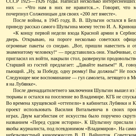
СССР 1925—1926 годы. Написал несколько интереснейших 
них — «Что нам в них не нравится...». Говорят, что 
почерпнул Солженицын для своих «200 лет вместе».
После войны, в 1945 году, В. В. Шульгин остался в Бел
приведу рассказ самого Шульгина моему тестю И. А. Кривош
«К концу первой недели входа Красной армии в Сербию
дверь. Открываю, на пороге несколько советских офиц
огромные пакеты со
снедью
. „Вот, пришли навестить и о
знаменитому человеку!“ — представились они. Улыбчивые, с
пригласил их войти, накрыли стол, развернули продовольст
Старший
из гостей предлагает: „Давайте выпьем!“ Я, гово
пьющий. „Ну, за Победу, одну рюмку! Вы должны!“ Не посме
Следующее мое воспоминание — гул самолета, летящего в Мо
я на Лубянке».
После двенадцатилетнего заключения Шульгин вышел из
тюрьмы и остался на поселение во Владимире. КГБ не спускал
Во времена хрущевской «оттепели» в кабинетах Лубянки и К
проект использовать Василия Витальевича в своих про
играх. Двум
кагэбистам
от искусства было поручено скрут
названием «Перед судом истории». К Шульгину прислали 
якобы журналиста, под псевдонимом «Владимиров». На самом
небезызвестный кинорежиссер В. П. Вайншток. Советско