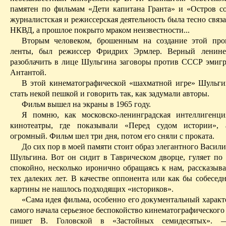
памятен по фильмам «Дети капитана Гранта» и «Остров с
журналистская и режиссерская деятельность была тесно связа
НКВД, а прошлое покрыто мраком неизвестности...­
Вторым человеком, брошенным на создание этой проп
ленты, был режиссер Фридрих
Эрмлер
. Верный ленине
разоблачить в лице Шульгина заговоры против СССР эмигр
Антантой.
В этой кинематографической «шахматной игре» Шульг
стать некой пешкой и говорить так, как задумали авторы.
Фильм вышел на экраны в 1965 году.
Я помню, как московско-ленинградская интеллигенци
кинотеатры, где показывали «Перед судом истории»,
огромный. Фильм шел три дня, потом его сняли с проката.
До сих пор в моей памяти стоит образ элегантного Васил
Шульгина. Вот он сидит в Таврическом дворце, гуляет по
спокойно, несколько иронично обращаясь к нам, рассказыва
тех далеких лет. В качестве оппонента или как бы собесед
картины не нашлось подходящих «историков».
«Сама идея фильма, особенно его документальный характ
самого начала серьезное беспокойство кинематографического
пишет В.
Головской
в «Застойных семидесятых». 