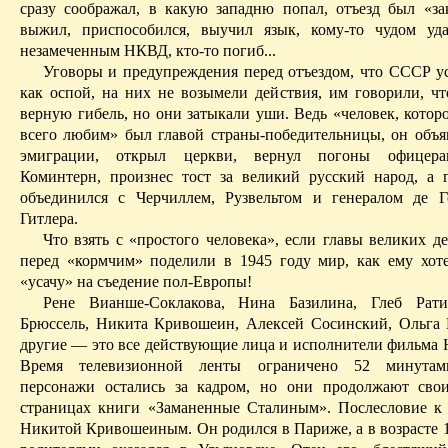
сразу соображал, в какую западню попал, отъезд был «зак
выжил, приспособился, выучил язык, кому-то чудом уда
незамеченным НКВД, кто-то погиб...
Уговоры и предупреждения перед отъездом, что СССР ус
как оспой, на них не возымели действия, им говорили, чт
верную гибель, но они затыкали уши. Ведь «человек, котор
всего любим» был главой страны-победительницы, он объ
эмиграции, открыл церкви, вернул погоны офицера
Коминтерн, произнес тост за великий русский народ, а
объединился с Черчиллем, Рузвельтом и генералом де 
Гитлера.
Что взять с «простого человека», если главы великих д
перед «кормчим» поделили в 1945 году мир, как ему хоте
«усачу» на съедение пол-Европы!
Рене
Вианше-Соклакова
, Нина
Базилина
, Глеб
Рат
Брюссель, Никита Кривошеин, Алексей
Сосинский
, Ольга
другие — это все действующие лица и исполнители фильма
Время телевизионной ленты ограничено 52 минутам
персонажи остались за кадром, но они продолжают сво
страницах книги «Заманенные Сталиным». Послесловие к
Никитой Кривошеиным. Он родился в Париже, а в возрасте 1