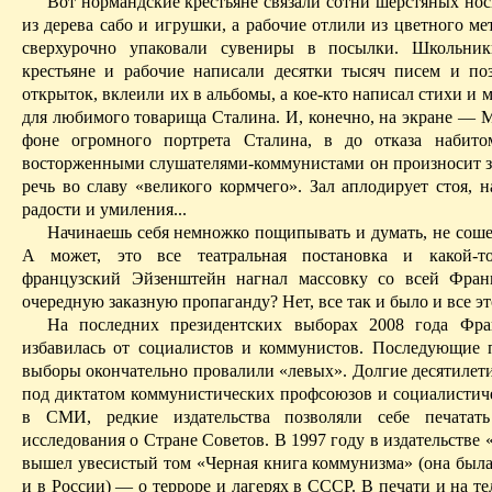
Вот нормандские крестьяне связали сотни шерстяных нос
из дерева сабо и игрушки, а рабочие отлили из цветного м
сверх­урочно упаковали сувениры в посылки. Школьник
крестьяне и рабочие написали десятки тысяч писем и по
открыток, вклеили их в альбомы, а кое-кто написал стихи и м
для любимого товарища Сталина. И, конечно, на экране — М
фоне огромного портрета Сталина,
в
до
отказа набитом
восторженными слушателями-коммунистами он произносит 
речь во славу «великого корм­чего». Зал аплодирует стоя, н
радости и умиления...
Начинаешь себя немножко пощипывать и думать, не сошел
А может, это все театральная постановка и какой-т
французский Эйзенштейн нагнал массовку со всей Фран
очередную заказную пропаганду? Нет, все так и было и все э
На последних президентских выборах 2008 года
Фра
избавилась от социалистов и коммунистов. Последующие 
выборы окончательно провалили «левых». Долгие десятилети
под диктатом коммунистических профсоюзов и социалистич
в СМИ, редкие издательства позволяли себе печатать
исследования о Стране Сове­тов. В 1997 году в издательстве 
вышел увесистый том «Черная книга коммунизма» (она
был
и в России) — о терроре и лагерях в СССР. В печати и на т