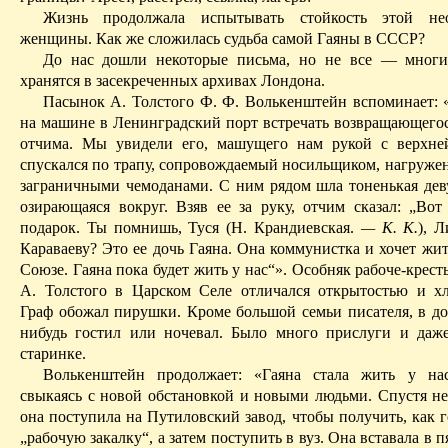
Жизнь продолжала испытывать стойкость этой не
женщины. Как же сложилась судьба самой
Гаяны
в СССР?
До нас дошли некоторые письма, но не все — многи
хранятся в засекреченных архивах Лондона.
Пасынок А. Толстого Ф. Ф.
Волькенштейн
вспоминает: 
на машине в Ленинградский по
рт встр
ечать возвращающего
отчима. Мы увидели его, машущего нам рукой с верхне
спускался по трапу, сопровождаемый носильщиком, нагруж
заграничными чемоданами. С ним рядом шла тоненькая дев
озирающаяся во­круг. Взяв ее за руку, отчим сказал: „Вот
подарок.
Ты помнишь,
Туся
(Н.
Крандиевская
.
— К. К.
), 
Караваеву? Это ее дочь
Гаяна
. Она коммунистка и хочет жи
Союзе.
Гаяна
пока будет жить у нас“». Особняк рабоче-крест
А. Толстого в Царском Селе отличался открытостью и хл
Граф обожал пирушки. Кроме большой семьи писателя, в дом
нибудь гостил или ночевал. Было много
прислуги
и даже
старинке.
Волькенштейн
продолжает: «
Гаяна
стала жить у нас
свыкаясь с новой обстановкой и новыми людьми. Спустя не
она поступила
на
Путиловский
завод, чтобы получить, как 
„рабочую закалку“, а затем поступить в вуз. Она вставала в п