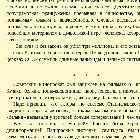
Москве, но чиновники решили не осложнять дипломатически
Советами и положили письмо «под сукно». Десятилетия
полуграмотная француженка пребывала в одиночестве, 
незнакомым языком и враждебностью. Слушая рассказы 
понимаешь, что они, как, впрочем, и миллионы других, бы
подсобным материалом в дьявольской игре «человека, котор
всего любили».
«Без суда и без закона он убил три миллиона, и его жи
— пели блатные в советских лагерях. Но когда «он» сдох в 1
церквах С
ССР сл
ужили длинные панихиды и пели «со святым
* * *
Советский кинопрокат был зациклен на фильмах о «вр
Кулаки, беляки, попы-кровопивцы, цари, генералы и прочая
все отрицательные персонажи, даже собаку Чапаева прозвали
Надо признать, что актеры, по системе Станиславског
входили в образы «врагов», с таким смаком их изобража
«беляки» вызывали у зрителей больше
сопереживаний
, чем ч
Вся эта
кинолипа
о «старой» России была хорош
дезинформацией. Папиросные листочки «самиздата» был
всем, «вражьи голоса» кое-как доносились из-за заглушек, а