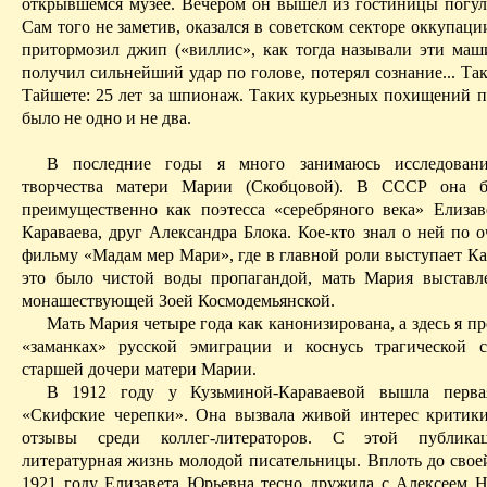
открывшемся музее. Вечером он вышел из гостиницы погуля
Сам
того
не заметив, оказался в советском секторе оккупаци
притормозил джип («виллис», как тогда называли эти маш
получил сильнейший удар по голове, потерял сознание... Так
Тайшете: 25 лет за шпионаж. Таких курьезных похищений п
было не одно и не два.
В последние годы я много занимаюсь исследован
творчества матери Марии (
Скобцовой
). В СССР она б
преимущественно как поэтесса «серебряного века» Елизав
Караваева, друг Александра Блока. Кое-кто знал о ней по
о
фильму «Мадам мер Мари», где в главной роли выступает Ка
это было чистой воды пропагандой, мать Мария выставл
монашествующей Зоей Космодемьянской.
Мать Мария четыре года как канонизирована, а здесь я п
«
заманках
» русской эмиграции и коснусь трагической
старшей дочери матери Марии.
В 1912 году у Кузьминой-Караваевой вышла перв
«Скифские черепки». Она вызвала живой интерес критик
отзывы среди коллег-литераторов. С этой публика
литературная жизнь молодой писательницы. Вплоть до свое
1921 году Елизавета Юрьевна тесно дружила с Алексеем Н