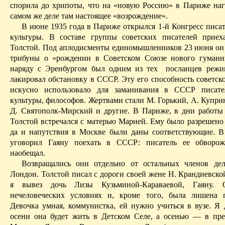
спорила до хрипоты, что на «новую Россию» в Париже наг
самом же деле там настоящее «возрождение».
В июне 1935 года в Париже открылся 1-й Конгресс писат
культуры. В составе группы советских писателей прие
Толстой. Под аплодисменты единомышленников 23 июня он 
трибуны о «рождении в Советском Союзе нового гумани
наряду с Эренбургом был одним из тех
посланцев режи
лакировал обстановку в СССР. Эту его способность советск
искусно использовало для заманивания в СССР писател
культуры, философов. Жертвами стали М. Горький, А. Купри
Д. Святополк-Мирский и другие. В Париже, в дни работы 
Толстой встречался с матерью Марией. Ему было разрешено 
да и напутствия в Москве были даны соответствующие. В 
уговорил
Гаяну
поехать в СССР: писатель ее обворо
наобещал.
Возвращались они отдельно от остальных членов дел
Лондон. Толстой писал с дороги своей жене Н.
Крандиевско
я вывез дочь Лизы Кузьминой-Караваевой,
Гаяну
. 
нечеловеческих условиях и, кроме того, была лишена 
Девочка умная, коммунистка, ей нужно учиться в вузе. Я 
осени она будет жить в Детском Селе, а осенью — в пр